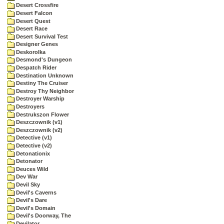
Desert Crossfire
Desert Falcon
Desert Quest
Desert Race
Desert Survival Test
Designer Genes
Deskorolka
Desmond's Dungeon
Despatch Rider
Destination Unknown
Destiny The Cruiser
Destroy Thy Neighbor
Destroyer Warship
Destroyers
Destrukszon Flower
Deszczownik (v1)
Deszczownik (v2)
Detective (v1)
Detective (v2)
Detonationix
Detonator
Deuces Wild
Dev War
Devil Sky
Devil's Caverns
Devil's Dare
Devil's Domain
Devil's Doorway, The
Devilator