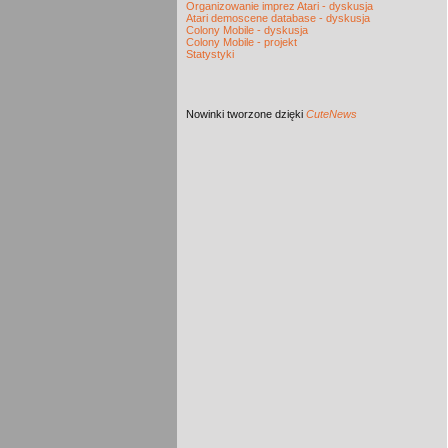
Organizowanie imprez Atari - dyskusja
Atari demoscene database - dyskusja
Colony Mobile - dyskusja
Colony Mobile - projekt
Statystyki
Nowinki
tworzone dzięki
CuteNews