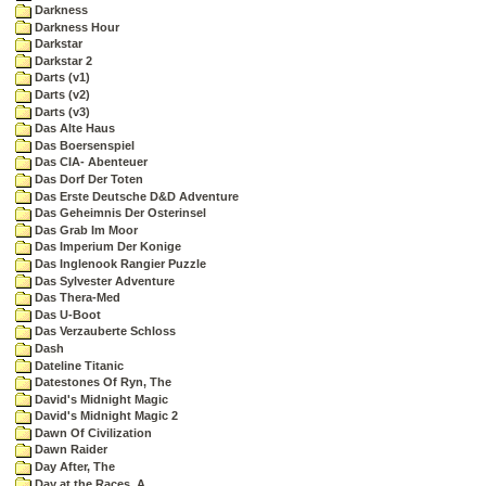
Darkness
Darkness Hour
Darkstar
Darkstar 2
Darts (v1)
Darts (v2)
Darts (v3)
Das Alte Haus
Das Boersenspiel
Das CIA- Abenteuer
Das Dorf Der Toten
Das Erste Deutsche D&D Adventure
Das Geheimnis Der Osterinsel
Das Grab Im Moor
Das Imperium Der Konige
Das Inglenook Rangier Puzzle
Das Sylvester Adventure
Das Thera-Med
Das U-Boot
Das Verzauberte Schloss
Dash
Dateline Titanic
Datestones Of Ryn, The
David's Midnight Magic
David's Midnight Magic 2
Dawn Of Civilization
Dawn Raider
Day After, The
Day at the Races, A