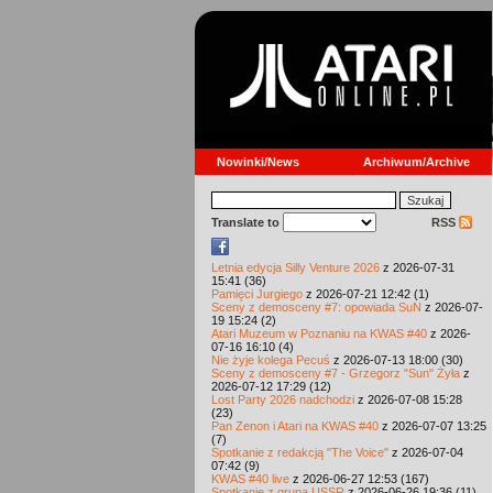
Nowinki/News
Archiwum/Archive
Translate to
RSS
Letnia edycja Silly Venture 2026
z 2026-07-31
15:41 (36)
Pamięci Jurgiego
z 2026-07-21 12:42 (1)
Sceny z demosceny #7: opowiada SuN
z 2026-07-
19 15:24 (2)
Atari Muzeum w Poznaniu na KWAS #40
z 2026-
07-16 16:10 (4)
Nie żyje kolega Pecuś
z 2026-07-13 18:00 (30)
Sceny z demosceny #7 - Grzegorz "Sun" Żyła
z
2026-07-12 17:29 (12)
Lost Party 2026 nadchodzi
z 2026-07-08 15:28
(23)
Pan Zenon i Atari na KWAS #40
z 2026-07-07 13:25
(7)
Spotkanie z redakcją "The Voice"
z 2026-07-04
07:42 (9)
KWAS #40 live
z 2026-06-27 12:53 (167)
Spotkanie z grupą USSR
z 2026-06-26 19:36 (11)