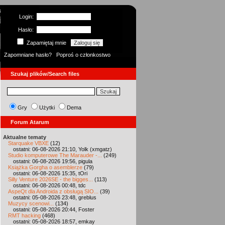
Login:
Hasło:
Zapamiętaj mnie
Zapomniane hasło?
Poproś o członkostwo
Szukaj plików/Search files
Gry
Użytki
Dema
Forum Atarum
Aktualne tematy
Starquake VBXE
(12)
ostatni: 06-08-2026 21:10, Yolk (xmgatz)
Studio komputerowe The Marauder -...
(249)
ostatni: 06-08-2026 19:56, pigula
Książka Gorgha o asemblerze
(79)
ostatni: 06-08-2026 15:35, tOri
Silly Venture 2026SE - the bigges...
(113)
ostatni: 06-08-2026 00:48, tdc
AspeQt dla Androida z obsługą SIO...
(39)
ostatni: 05-08-2026 23:48, greblus
Muzycy scenowi...
(134)
ostatni: 05-08-2026 20:44, Foster
RMT hacking
(468)
ostatni: 05-08-2026 18:57, emkay