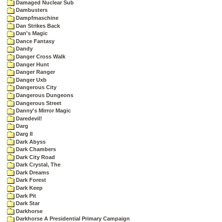
Damaged Nuclear Sub
Dambusters
Dampfmaschine
Dan Strikes Back
Dan's Magic
Dance Fantasy
Dandy
Danger Cross Walk
Danger Hunt
Danger Ranger
Danger Uxb
Dangerous City
Dangerous Dungeons
Dangerous Street
Danny's Mirror Magic
Daredevil!
Darg
Darg II
Dark Abyss
Dark Chambers
Dark City Road
Dark Crystal, The
Dark Dreams
Dark Forest
Dark Keep
Dark Pit
Dark Star
Darkhorse
Darkhorse A Presidential Primary Campaign