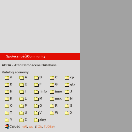
Społeczność/Community
ADDA - Atari Demoscene DAtabase
Katalog scenowy
#
A
B
C
cp
D
E
F
G
gfx
H
I
!info
inne
J
K
L
M
msx
N
O
P
Q
R
S
T
U
V
W
X
Y
Z
ziny
Całość
,
md5
sha
(
7-Zip
,
TUGZip
)