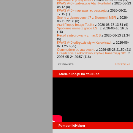
KWAS #40 - zabierzcie Atari Portfolio!
z 2026-06-23
08:12 (0)
KWAS #40 - naprawa retrosprzętu
z 2026-06-21
17:15 (1)
Sceny z demosceny #7 z Bigerem i MBR
z 2026-
06-19 22:08 (0)
Atari Floppy Image Toolkit
z 2026-06-17 13:51 (9)
Spotkanie online z grupą LST
z 2026-06-16 16:32
(16)
Recoil zintegrowany z macOS
z 2026-06-13 21:34
(5)
KWAS #40 odbędzie się w Katowicach
z 2026-06-
07 17:59 (25)
Commodore po atarowsku
z 2026-05-28 21:50 (21)
Urządzenie z rekordowo szybką transmisją SIO!
z
2026-05-24 20:57 (116)
«« nowsze
starsze »»
AtariOnline.pl na YouTube
Pomocnik/Helper