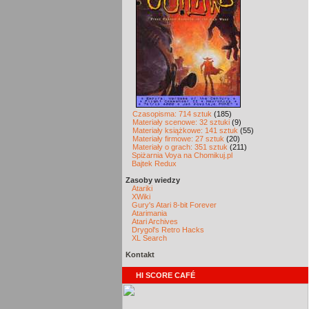
Czasopisma: 714 sztuk
(185)
Materiały scenowe: 32 sztuki
(9)
Materiały książkowe: 141 sztuk
(55)
Materiały firmowe: 27 sztuk
(20)
Materiały o grach: 351 sztuk
(211)
Spiżarnia Voya na Chomikuj.pl
Bajtek Redux
Zasoby wiedzy
Atariki
XWiki
Gury's Atari 8-bit Forever
Atarimania
Atari Archives
Drygol's Retro Hacks
XL Search
Kontakt
HI SCORE CAFÉ