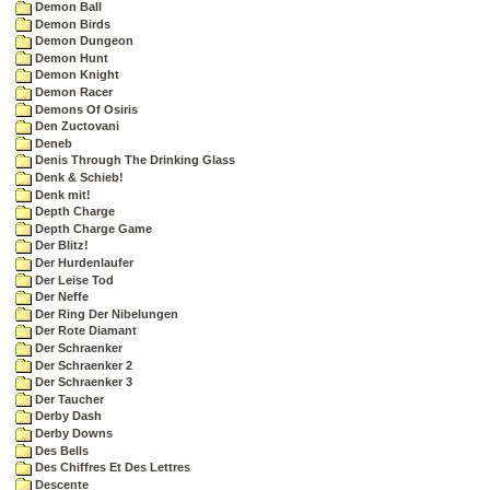
Demon Ball
Demon Birds
Demon Dungeon
Demon Hunt
Demon Knight
Demon Racer
Demons Of Osiris
Den Zuctovani
Deneb
Denis Through The Drinking Glass
Denk & Schieb!
Denk mit!
Depth Charge
Depth Charge Game
Der Blitz!
Der Hurdenlaufer
Der Leise Tod
Der Neffe
Der Ring Der Nibelungen
Der Rote Diamant
Der Schraenker
Der Schraenker 2
Der Schraenker 3
Der Taucher
Derby Dash
Derby Downs
Des Bells
Des Chiffres Et Des Lettres
Descente