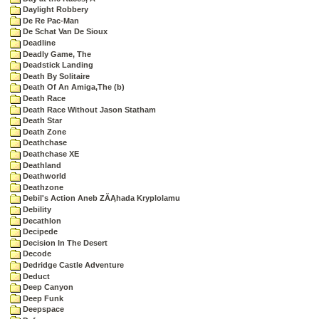
Daylight Robbery
De Re Pac-Man
De Schat Van De Sioux
Deadline
Deadly Game, The
Deadstick Landing
Death By Solitaire
Death Of An Amiga,The (b)
Death Race
Death Race Without Jason Statham
Death Star
Death Zone
Deathchase
Deathchase XE
Deathland
Deathworld
Deathzone
Debil's Action Aneb ZĂĄhada Kryplolamu
Debility
Decathlon
Decipede
Decision In The Desert
Decode
Dedridge Castle Adventure
Deduct
Deep Canyon
Deep Funk
Deepspace