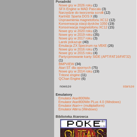
Poradniki
Nowe gry w 2026 roku
(1)
SFX-Engine w MAD Pascalu
(3)
Narzędzie do tworzenia scrolli
(12)
Kartridż Sparta DOS X
(6)
Usprawnienia magnetofonu XC12
(12)
Konserwacja stacji dysków 1050
(19)
Konserwacja magnetofonu XC12
(15)
Nowe gry w 2020 roku
(2)
Nowe gry w 2019 roku
(35)
Nowe gry w 2017 roku
(3)
Larek pokazuje
(40)
Emulacja ZX Spectrum na VBXE
(26)
Nowe gry w 2016 roku
(7)
Nowe gry w 2015 roku
(4)
Partycjonowanie karty SIDE (APT/FAT16/FAT32)
(1)
BMPVIEW
(34)
Atari ST dla opornych
(75)
Nowe gry w 2014 roku
(19)
Tritone engine
(11)
QChan Engine
(6)
nowsze
starsze
Emulatory
Emulator Atari800Win
Emulator Atari800Win PLus 4.0 (Windows)
Emulator Atari++ (multiplatform)
Emulator Altirra (Windows)
Biblioteka Atarowca