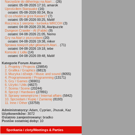
Narzędzie do ditheringu na Atari ...
(26)
ostatni: 05-08-2026 17:10, amarok
Uprościłem Starquake
(16)
ostatni: 05-08-2026 00:34, Bca
O co chodzi w grze Kasiarz?
(7)
ostatni: 05-08-2026 00:25, MaW
Rocznica 1 sierpnia - turówka WRCOH
(3)
ostatni: 04-08-2026 23:36, Ataripuzzle
Dungeon Crawler - AI (Fable)
(9)
ostatni: 04-08-2026 21:05, Nemo
Gry na Atari z pszczołami
(20)
ostatni: 04-08-2026 19:38, miker
Sprawa nowych płyt głównych Atari...
(71)
ostatni: 04-08-2026 19:18, tebe
Konsole z Lidla
(14)
ostatni: 04-08-2026 09:48, MaW
Kategorie Forum Atarum
1. Projekty / Projects
(29854)
2. Grafika / Graphics
(6813)
3. Muzyka i dźwięk / Music and sound
(8055)
4. Programowanie / Programming
(13171)
5. Gry / Games
(36901)
6. Użytki / Utils
(4827)
7. Scena / Scene
(20244)
8. Sprzęt / Hardware
(27891)
9. Sprawy wewnętrzne / Internal affairs
(5842)
10. Sprzedam / Kupię / Zamienię
(8193)
11. Inne / Other
(33759)
Administratorzy:
Adam, Cyprian, Jhusak, Kaz
Użytkowników:
3072
Ostatnio zarejestrowany:
bradko
Postów ostatniej doby:
10
Spotkania i zloty/Meetings & Parties