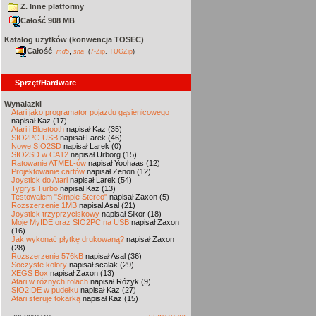
Z. Inne platformy
Całość 908 MB
Katalog użytków (konwencja TOSEC)
Całość
,
md5
sha
(
7-Zip
,
TUGZip
)
Sprzęt/Hardware
Wynalazki
Atari jako programator pojazdu gąsienicowego
napisał Kaz (17)
Atari i Bluetooth
napisał Kaz (35)
SIO2PC-USB
napisał Larek (46)
Nowe SIO2SD
napisał Larek (0)
SIO2SD w CA12
napisał Urborg (15)
Ratowanie ATMEL-ów
napisał Yoohaas (12)
Projektowanie cartów
napisał Zenon (12)
Joystick do Atari
napisał Larek (54)
Tygrys Turbo
napisał Kaz (13)
Testowałem "Simple Stereo"
napisał Zaxon (5)
Rozszerzenie 1MB
napisał Asal (21)
Joystick trzyprzyciskowy
napisał Sikor (18)
Moje MyIDE oraz SIO2PC na USB
napisał Zaxon
(16)
Jak wykonać płytkę drukowaną?
napisał Zaxon
(28)
Rozszerzenie 576kB
napisał Asal (36)
Soczyste kolory
napisał scalak (29)
XEGS Box
napisał Zaxon (13)
Atari w różnych rolach
napisał Różyk (9)
SIO2IDE w pudełku
napisał Kaz (27)
Atari steruje tokarką
napisał Kaz (15)