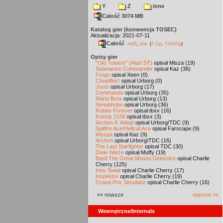
Y
Z
inne
Całość 3074 MB
Katalog gier (konwencja TOSEC)
Aktualizacja: 2021-07-11
Całość
,
md5
sha
(
7-Zip
,
TUGZip
)
Opisy gier
"Old Towers" (Atari ST)
opisał Misza (19)
Submarine Commander
opisał Kaz (36)
Frogs
opisał Xeen (0)
Choplifter!
opisał Urborg (0)
Joust
opisał Urborg (17)
Commando
opisał Urborg (35)
Mario Bros
opisał Urborg (13)
Xenophobe
opisał Urborg (36)
Robbo Forever
opisał tbxx (16)
Kolony 2106
opisał tbxx (3)
Archon II: Adept
opisał Urborg/TDC (9)
Spitfire Ace/Hellcat Ace
opisał Farscape (9)
Wyspa
opisał Kaz (9)
Archon
opisał Urborg/TDC (16)
The Last Starfighter
opisał TDC (30)
Dwie Wieże
opisał Muffy (19)
Basil The Great Mouse Detective
opisał Charlie
Cherry (125)
Inny Świat
opisał Charlie Cherry (17)
Inspektor
opisał Charlie Cherry (19)
Grand Prix Simulator
opisał Charlie Cherry (16)
«« nowsze
starsze »»
Wewnętrzne/Internals