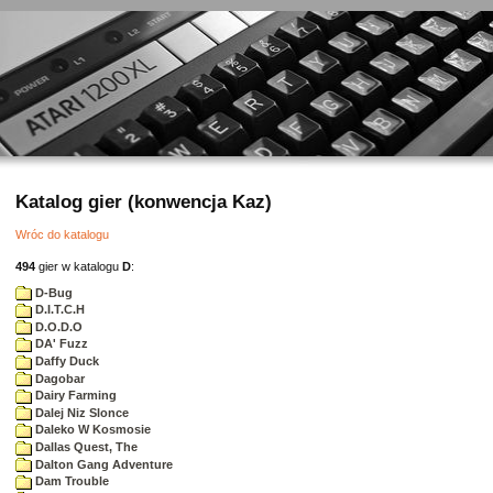
Katalog gier (konwencja Kaz)
Wróc do katalogu
494
gier w katalogu
D
:
D-Bug
D.I.T.C.H
D.O.D.O
DA' Fuzz
Daffy Duck
Dagobar
Dairy Farming
Dalej Niz Slonce
Daleko W Kosmosie
Dallas Quest, The
Dalton Gang Adventure
Dam Trouble