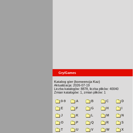
Gry/Games
Katalog gier (konwencja Kaz)
Aktualizacja: 2026-07-19
Liczba katalogów: 8878, liczba plików: 40040
Zmian katalogów: 1, zmian plików: 1
0-9
A
B
C
D
E
F
G
H
I
J
K
L
M
N
O
P
Q
R
S
T
U
V
W
X