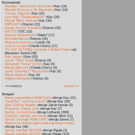
Rozmawiali
Wywiad z Mariuszem Jaroszem
i Kaz (16)
Wywiad Dracona z Mr. Bacardim
i Kaz (16)
Tomasz Dajczak
i Kaz (22)
Lech Bąk i "Świat Młodych"
i Kaz (26)
Michał "Mike" Jaskuła
i Kaz (30)
F#READY
i Dracon (22)
Daniel „Arctus” Kowalski
i Dracon (25)
KATOD
i TDC (15)
Mariusz Wojcieszek
i "Adam" (17)
Romuald Bacza
i Ramos (16)
Śledzenie Amentesa
i Larek (9)
Leszek Łuciów
i Charlie Cherry (17)
TO JUŻ ZA TOBĄ: rozmowa z Bobem Pape
i cpt.
Misumaru Tenchi (39)
Rob Jaeger
i Emu (53)
Jacek "Tabu" Grad
i Dracon (0)
Alexander "Koma" Schön
i Kaz (0)
Maciej Ślifirczyk
i Charlie Cherry (0)
Jarek "Odyniec1" Wyszyński
i Kaz (0)
Marek Bojarski
i Kaz (0)
Olgierd Niemyjski
i Ramos (0)
«« nowsze
starsze »»
Stragan
Nowe, pojemniejsze RAM-Carty
oferuje Kaz (21)
"mouSTer" czyli myszka ST
oferuje Kaz (30)
Atari USBJoy Adapter
oferuje Jakub Husak (0)
Programy: Kolony 2106
oferuje Kaz (7)
Sprzęt: rozszerzenia
oferuje Lotharek (399)
Gadżety: naklejki, pocztówki
oferuje Sikor (11)
Sprzęt: cartridge RAM-CART
oferuje Zenon (7)
Miejsce na drobne ogłoszenia kupna/sprzedaży
oferuje Kaz (58)
Sprzęt: interfejs SIO2IDE
oferuje Piguła (3)
Sprzęt: interfejs SIO2SD
oferuje Piguła (115)