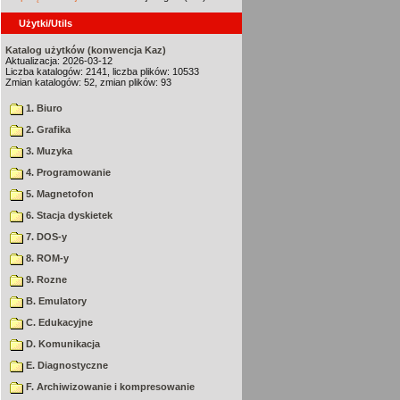
Użytki/Utils
Katalog użytków (konwencja Kaz)
Aktualizacja: 2026-03-12
Liczba katalogów: 2141, liczba plików: 10533
Zmian katalogów: 52, zmian plików: 93
1. Biuro
2. Grafika
3. Muzyka
4. Programowanie
5. Magnetofon
6. Stacja dyskietek
7. DOS-y
8. ROM-y
9. Rozne
B. Emulatory
C. Edukacyjne
D. Komunikacja
E. Diagnostyczne
F. Archiwizowanie i kompresowanie