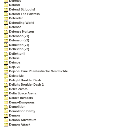
Defence
Defend
Defend St. Louis!
Defend The Fortress
Defender
Defending World
Defense
Defense Horizon
Defensor (v1)
Defensor (v2)
Deflektor (v1)
Deflektor (v2)
Deflektor II
Defuse
Deimos
Deja Vu
Deja Vu Eine Phantastische Geschichte
Delete Me
Delight Boulder Dash
Delight Boulder Dash 2
Delka Zivota
Delta Space Arena
Deluxe Invaders
Demo-Dungeons
Demolition
Demolition Derby
Demon
Demon Adventure
Demon Attack