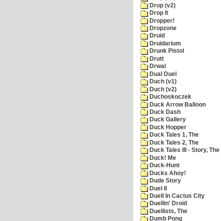
Drop (v2)
Drop It
Dropper!
Dropzone
Druid
Druidarium
Drunk Pistol
Drutt
Drwal
Dual Duel
Duch (v1)
Duch (v2)
Duchoskoczek
Duck Arrow Balloon
Duck Dash
Duck Gallery
Duck Hopper
Duck Tales 1, The
Duck Tales 2, The
Duck Tales III - Story, The
Duck! Me
Duck-Hunt
Ducks Ahoy!
Dude Story
Duel II
Duell In Cactus City
Duellin' Droid
Duellists, The
Dumb Pong