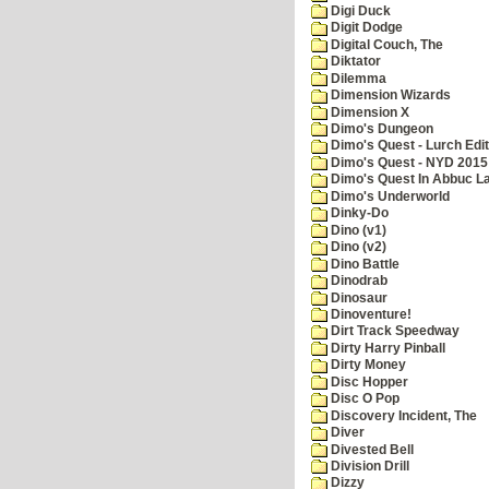
Digi Duck
Digit Dodge
Digital Couch, The
Diktator
Dilemma
Dimension Wizards
Dimension X
Dimo's Dungeon
Dimo's Quest - Lurch Edit
Dimo's Quest - NYD 2015 
Dimo's Quest In Abbuc L
Dimo's Underworld
Dinky-Do
Dino (v1)
Dino (v2)
Dino Battle
Dinodrab
Dinosaur
Dinoventure!
Dirt Track Speedway
Dirty Harry Pinball
Dirty Money
Disc Hopper
Disc O Pop
Discovery Incident, The
Diver
Divested Bell
Division Drill
Dizzy