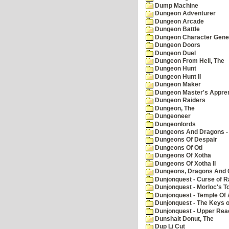
Dump Machine
Dungeon Adventurer
Dungeon Arcade
Dungeon Battle
Dungeon Character Gene
Dungeon Doors
Dungeon Duel
Dungeon From Hell, The
Dungeon Hunt
Dungeon Hunt II
Dungeon Maker
Dungeon Master's Appren
Dungeon Raiders
Dungeon, The
Dungeoneer
Dungeonlords
Dungeons And Dragons - 
Dungeons Of Despair
Dungeons Of Oti
Dungeons Of Xotha
Dungeons Of Xotha II
Dungeons, Dragons And O
Dunjonquest - Curse of R
Dunjonquest - Morloc's T
Dunjonquest - Temple Of 
Dunjonquest - The Keys 
Dunjonquest - Upper Rea
Dunshalt Donut, The
Dup Li Cut