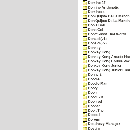
Domino 87
Domino Arithmetic
Dominoes
Don Quijote De La Manch
Don Quijote De La Manch
Don's Ball
Don't Go!
Don't Shoot That Word!
Donald (v1)
Donald (v2)
Donkey
Donkey Kong
Donkey Kong Arcade Ha
Donkey Kong Double Pa
Donkey Kong Junior
Donkey Kong Junior Enh
Donny 2
Doodle
Doodle Man
Doofy
Doom
Doom 2D
Doomed
Doons!
Door, The
Doppel
Doremi
Dostihovy Manager
Dostihy