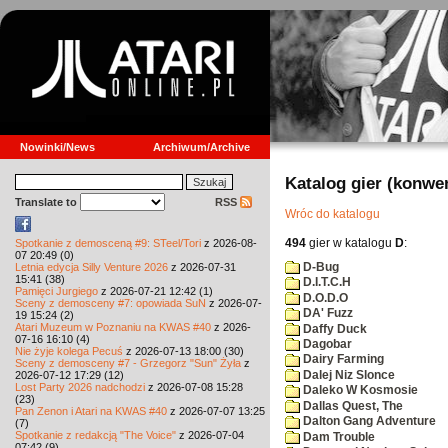
Nowinki/News
Archiwum/Archive
Katalog gier (konwe
Translate to
RSS
Wróc do katalogu
494
gier w katalogu
D
:
Spotkanie z demosceną #9: STeel/Tori
z 2026-08-
07 20:49 (0)
D-Bug
Letnia edycja Silly Venture 2026
z 2026-07-31
15:41 (38)
D.I.T.C.H
Pamięci Jurgiego
z 2026-07-21 12:42 (1)
D.O.D.O
Sceny z demosceny #7: opowiada SuN
z 2026-07-
DA' Fuzz
19 15:24 (2)
Atari Muzeum w Poznaniu na KWAS #40
z 2026-
Daffy Duck
07-16 16:10 (4)
Dagobar
Nie żyje kolega Pecuś
z 2026-07-13 18:00 (30)
Dairy Farming
Sceny z demosceny #7 - Grzegorz "Sun" Żyła
z
Dalej Niz Slonce
2026-07-12 17:29 (12)
Lost Party 2026 nadchodzi
z 2026-07-08 15:28
Daleko W Kosmosie
(23)
Dallas Quest, The
Pan Zenon i Atari na KWAS #40
z 2026-07-07 13:25
Dalton Gang Adventure
(7)
Spotkanie z redakcją "The Voice"
z 2026-07-04
Dam Trouble
07:42 (9)