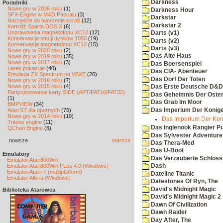
Darkness
Poradniki
Nowe gry w 2026 roku
(1)
Darkness Hour
SFX-Engine w MAD Pascalu
(3)
Darkstar
Narzędzie do tworzenia scrolli
(12)
Darkstar 2
Kartridż Sparta DOS X
(6)
Usprawnienia magnetofonu XC12
(12)
Darts (v1)
Konserwacja stacji dysków 1050
(19)
Darts (v2)
Konserwacja magnetofonu XC12
(15)
Darts (v3)
Nowe gry w 2020 roku
(2)
Das Alte Haus
Nowe gry w 2019 roku
(35)
Nowe gry w 2017 roku
(3)
Das Boersenspiel
Larek pokazuje
(40)
Das CIA- Abenteuer
Emulacja ZX Spectrum na VBXE
(26)
Das Dorf Der Toten
Nowe gry w 2016 roku
(7)
Nowe gry w 2015 roku
(4)
Das Erste Deutsche D&D
Partycjonowanie karty SIDE (APT/FAT16/FAT32)
Das Geheimnis Der Oster
(1)
Das Grab Im Moor
BMPVIEW
(34)
Das Imperium Der Konig
Atari ST dla opornych
(75)
Nowe gry w 2014 roku
(19)
Das Imperium Der Kon
Tritone engine
(11)
Das Inglenook Rangier Pu
QChan Engine
(6)
Das Sylvester Adventure
nowsze
starsze
Das Thera-Med
Das U-Boot
Emulatory
Das Verzauberte Schloss
Emulator Atari800Win
Emulator Atari800Win PLus 4.0 (Windows)
Dash
Emulator Atari++ (multiplatform)
Dateline Titanic
Emulator Altirra (Windows)
Datestones Of Ryn, The
David's Midnight Magic
Biblioteka Atarowca
David's Midnight Magic 2
Dawn Of Civilization
Dawn Raider
Day After, The