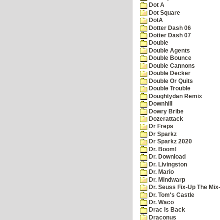
Dot A
Dot Square
DotA
Dotter Dash 06
Dotter Dash 07
Double
Double Agents
Double Bounce
Double Cannons
Double Decker
Double Or Quits
Double Trouble
Doughtydan Remix
Downhill
Dowry Bribe
Dozerattack
Dr Freps
Dr Sparkz
Dr Sparkz 2020
Dr. Boom!
Dr. Download
Dr. Livingston
Dr. Mario
Dr. Mindwarp
Dr. Seuss Fix-Up The Mix
Dr. Tom's Castle
Dr. Waco
Drac Is Back
Draconus