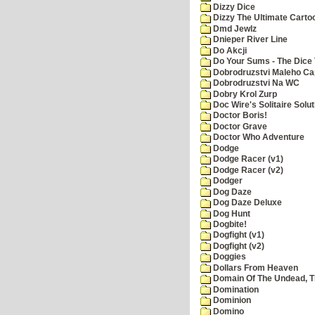
Dizzy Dice
Dizzy The Ultimate Carto
Dmd Jewlz
Dnieper River Line
Do Akcji
Do Your Sums - The Dice 
Dobrodruzstvi Maleho Cap
Dobrodruzstvi Na WC
Dobry Krol Zurp
Doc Wire's Solitaire Solut
Doctor Boris!
Doctor Grave
Doctor Who Adventure
Dodge
Dodge Racer (v1)
Dodge Racer (v2)
Dodger
Dog Daze
Dog Daze Deluxe
Dog Hunt
Dogbite!
Dogfight (v1)
Dogfight (v2)
Doggies
Dollars From Heaven
Domain Of The Undead, 
Domination
Dominion
Domino