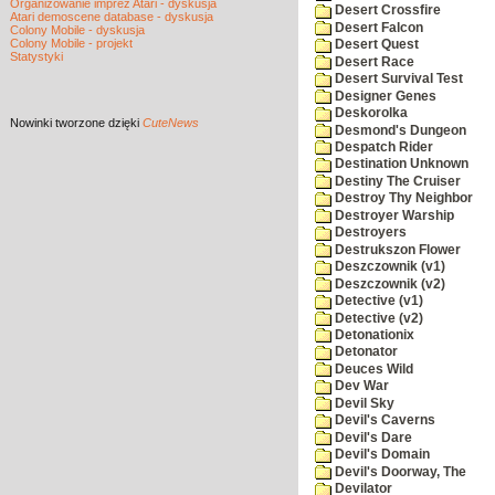
Organizowanie imprez Atari - dyskusja
Desert Crossfire
Atari demoscene database - dyskusja
Desert Falcon
Colony Mobile - dyskusja
Colony Mobile - projekt
Desert Quest
Statystyki
Desert Race
Desert Survival Test
Designer Genes
Deskorolka
Nowinki
tworzone dzięki
CuteNews
Desmond's Dungeon
Despatch Rider
Destination Unknown
Destiny The Cruiser
Destroy Thy Neighbor
Destroyer Warship
Destroyers
Destrukszon Flower
Deszczownik (v1)
Deszczownik (v2)
Detective (v1)
Detective (v2)
Detonationix
Detonator
Deuces Wild
Dev War
Devil Sky
Devil's Caverns
Devil's Dare
Devil's Domain
Devil's Doorway, The
Devilator