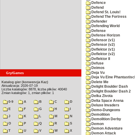
Defence
Defend
Defend St. Louis!
Defend The Fortress
Defender
Defending World
Defense
Defense Horizon
Defensor (v1)
Defensor (v2)
Deflektor (v1)
Deflektor (v2)
Deflektor II
Defuse
Deimos
Deja Vu
Gry/Games
Deja Vu Eine Phantastisc
Delete Me
Katalog gier (konwencja Kaz)
Aktualizacja: 2026-07-19
Delight Boulder Dash
Liczba katalogów: 8878, liczba plików: 40040
Delight Boulder Dash 2
Zmian katalogów: 1, zmian plików: 1
Delka Zivota
Delta Space Arena
0-9
A
B
C
D
Deluxe Invaders
E
F
G
H
I
Demo-Dungeons
Demolition
J
K
L
M
N
Demolition Derby
O
P
Q
R
S
Demon
Demon Adventure
T
U
V
W
X
Demon Attack