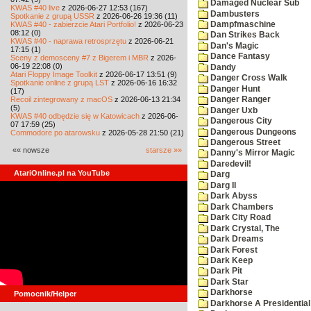
Damaged Nuclear Sub
KWAS #40 live
z 2026-06-27 12:53 (167)
Dambusters
Spotkanie z grupą USSR
z 2026-06-26 19:36 (11)
KWAS #40 - zabierzcie Atari Portfolio!
z 2026-06-23
Dampfmaschine
08:12 (0)
Dan Strikes Back
KWAS #40 - naprawa retrosprzętu
z 2026-06-21
Dan's Magic
17:15 (1)
Dance Fantasy
Sceny z demosceny #7 z Bigerem i MBR
z 2026-
06-19 22:08 (0)
Dandy
Atari Floppy Image Toolkit
z 2026-06-17 13:51 (9)
Danger Cross Walk
Spotkanie online z grupą LST
z 2026-06-16 16:32
Danger Hunt
(17)
Recoil zintegrowany z macOS
z 2026-06-13 21:34
Danger Ranger
(5)
Danger Uxb
KWAS #40 odbędzie się w Katowicach
z 2026-06-
Dangerous City
07 17:59 (25)
Dangerous Dungeons
Commodore po atarowsku
z 2026-05-28 21:50 (21)
Dangerous Street
«« nowsze
starsze »»
Danny's Mirror Magic
Daredevil!
AtariOnline.pl na YouTube
Darg
Darg II
Dark Abyss
Dark Chambers
Dark City Road
Dark Crystal, The
Dark Dreams
Dark Forest
Dark Keep
Dark Pit
Dark Star
Darkhorse
Pomocnik/Helper
Darkhorse A Presidentia