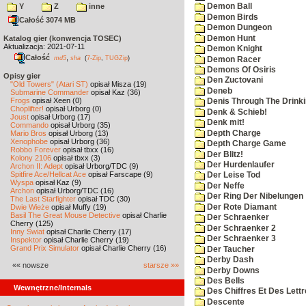
Y
Z
inne
Demon Ball
Demon Birds
Całość 3074 MB
Demon Dungeon
Demon Hunt
Katalog gier (konwencja TOSEC)
Aktualizacja: 2021-07-11
Demon Knight
Całość
,
md5
sha
(
7-Zip
,
TUGZip
)
Demon Racer
Demons Of Osiris
Opisy gier
Den Zuctovani
"Old Towers" (Atari ST)
opisał Misza (19)
Deneb
Submarine Commander
opisał Kaz (36)
Frogs
opisał Xeen (0)
Denis Through The Drinki
Choplifter!
opisał Urborg (0)
Denk & Schieb!
Joust
opisał Urborg (17)
Denk mit!
Commando
opisał Urborg (35)
Depth Charge
Mario Bros
opisał Urborg (13)
Xenophobe
opisał Urborg (36)
Depth Charge Game
Robbo Forever
opisał tbxx (16)
Der Blitz!
Kolony 2106
opisał tbxx (3)
Der Hurdenlaufer
Archon II: Adept
opisał Urborg/TDC (9)
Spitfire Ace/Hellcat Ace
opisał Farscape (9)
Der Leise Tod
Wyspa
opisał Kaz (9)
Der Neffe
Archon
opisał Urborg/TDC (16)
Der Ring Der Nibelungen
The Last Starfighter
opisał TDC (30)
Der Rote Diamant
Dwie Wieże
opisał Muffy (19)
Basil The Great Mouse Detective
opisał Charlie
Der Schraenker
Cherry (125)
Der Schraenker 2
Inny Świat
opisał Charlie Cherry (17)
Der Schraenker 3
Inspektor
opisał Charlie Cherry (19)
Grand Prix Simulator
opisał Charlie Cherry (16)
Der Taucher
Derby Dash
«« nowsze
starsze »»
Derby Downs
Des Bells
Wewnętrzne/Internals
Des Chiffres Et Des Lett
Descente