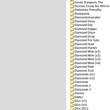
Devils Dungeon, The
Dexovo Cesta Na JHCon
Diabelska Pomylka
Dialabomb
Diamantenraeuber
Diamond Dave
Diamond Dig
Diamond Digger
Diamond Diver
Diamond Drop
Diamond For Sale
Diamond Hunt
Diamond Hunter
Diamond Mine (v1)
Diamond Mine (v2)
Diamond Mine (v3)
Diamond Mine (v4)
Diamond Ride
Diamond Trail
Diamonds (v1)
Diamonds (v2)
Diamondz
Diamondz 2
Diamondz 3
Dianes
Diblici
Dice (v1)
Dice (v2)
Dice 2013