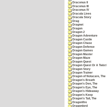
Draconus II
Draconus III
Draconus IV
Dracula Lives
Dracula Story
Drag
Dragnet
Dragon
Dragon 2
Dragon Adventure
Dragon Castle
Dragon Chase
Dragon Defense
Dragon Games
Dragon Master
Dragon Maze
Dragon Quest
Dragon Quest Or A Twist I
Dragon Story
Dragon Trainer
Dragon of Notacare, The
Dragon's Breath
Dragon's Den, The
Dragon's Eye, The
Dragon's Hideaway
Dragon's Keep
Dragon's Tail, The
Dragonfire
Dragonlord