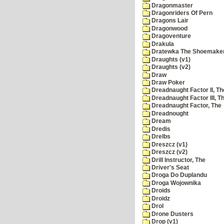
Dragonmaster
Dragonriders Of Pern
Dragons Lair
Dragonwood
Dragoventure
Drakula
Dratewka The Shoemake
Draughts (v1)
Draughts (v2)
Draw
Draw Poker
Dreadnaught Factor II, Th
Dreadnaught Factor III, T
Dreadnaught Factor, The
Dreadnought
Dream
Dredis
Drelbs
Dreszcz (v1)
Dreszcz (v2)
Drill Instructor, The
Driver's Seat
Droga Do Duplandu
Droga Wojownika
Droids
Droidz
Drol
Drone Dusters
Drop (v1)