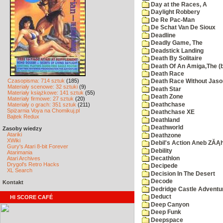
Day at the Races, A
Daylight Robbery
De Re Pac-Man
De Schat Van De Sioux
Deadline
Deadly Game, The
Deadstick Landing
Death By Solitaire
Death Of An Amiga,The (b
Death Race
Czasopisma: 714 sztuk
(185)
Death Race Without Jaso
Materiały scenowe: 32 sztuki
(9)
Death Star
Materiały książkowe: 141 sztuk
(55)
Death Zone
Materiały firmowe: 27 sztuk
(20)
Deathchase
Materiały o grach: 351 sztuk
(211)
Spiżarnia Voya na Chomikuj.pl
Deathchase XE
Bajtek Redux
Deathland
Deathworld
Zasoby wiedzy
Atariki
Deathzone
XWiki
Debil's Action Aneb ZĂĄ
Gury's Atari 8-bit Forever
Debility
Atarimania
Atari Archives
Decathlon
Drygol's Retro Hacks
Decipede
XL Search
Decision In The Desert
Decode
Kontakt
Dedridge Castle Adventu
Deduct
HI SCORE CAFÉ
Deep Canyon
Deep Funk
Deepspace