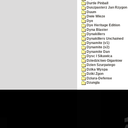
Durtle Pinball
Duszpasterz Jan Rzygon
Duum
Dwie Wieze
Dye
Dye Heritage Edition
Dyna Blaster
Dynakillers
Dynakillers Unchained
Dynamite (v1)
Dynamite (v2)
Dynamite Dan
Dysc I Sikawica
Dziedzictwo Gigantow
Dzien Szurpatego
Dzika Wyspa
Dziki Zgon
Dziura-Defense
Dzungla