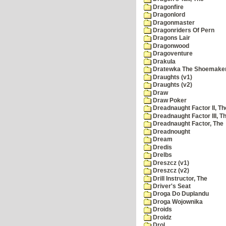
Dragonfire
Dragonlord
Dragonmaster
Dragonriders Of Pern
Dragons Lair
Dragonwood
Dragoventure
Drakula
Dratewka The Shoemake
Draughts (v1)
Draughts (v2)
Draw
Draw Poker
Dreadnaught Factor II, Th
Dreadnaught Factor III, T
Dreadnaught Factor, The
Dreadnought
Dream
Dredis
Drelbs
Dreszcz (v1)
Dreszcz (v2)
Drill Instructor, The
Driver's Seat
Droga Do Duplandu
Droga Wojownika
Droids
Droidz
Drol