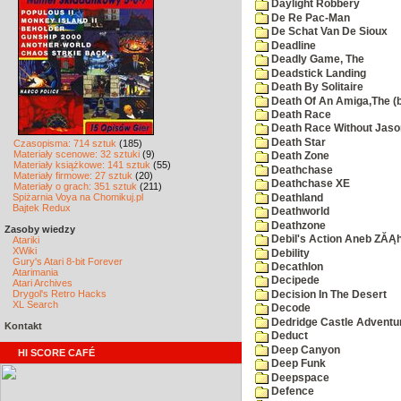
Daylight Robbery
De Re Pac-Man
De Schat Van De Sioux
Deadline
Deadly Game, The
Deadstick Landing
Death By Solitaire
Death Of An Amiga,The (b
Death Race
Death Race Without Jaso
Death Star
Czasopisma: 714 sztuk
(185)
Materiały scenowe: 32 sztuki
(9)
Death Zone
Materiały książkowe: 141 sztuk
(55)
Deathchase
Materiały firmowe: 27 sztuk
(20)
Deathchase XE
Materiały o grach: 351 sztuk
(211)
Spiżarnia Voya na Chomikuj.pl
Deathland
Bajtek Redux
Deathworld
Deathzone
Zasoby wiedzy
Debil's Action Aneb ZĂĄ
Atariki
XWiki
Debility
Gury's Atari 8-bit Forever
Decathlon
Atarimania
Decipede
Atari Archives
Drygol's Retro Hacks
Decision In The Desert
XL Search
Decode
Dedridge Castle Adventu
Kontakt
Deduct
Deep Canyon
HI SCORE CAFÉ
Deep Funk
Deepspace
Defence