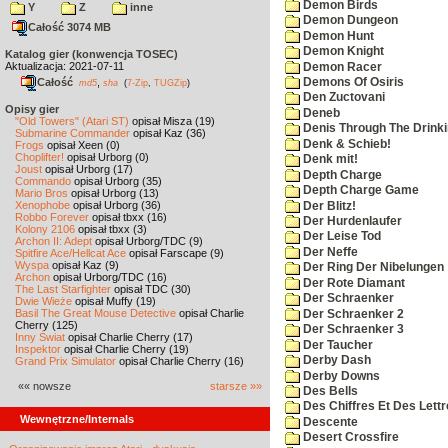
Demon Birds
Y
Z
inne
Demon Dungeon
Całość 3074 MB
Demon Hunt
Demon Knight
Katalog gier (konwencja TOSEC)
Aktualizacja: 2021-07-11
Demon Racer
Całość
,
Demons Of Osiris
md5
sha
(
7-Zip
,
TUGZip
)
Den Zuctovani
Opisy gier
Deneb
"Old Towers" (Atari ST)
opisał Misza (19)
Denis Through The Drinki
Submarine Commander
opisał Kaz (36)
Denk & Schieb!
Frogs
opisał Xeen (0)
Choplifter!
opisał Urborg (0)
Denk mit!
Joust
opisał Urborg (17)
Depth Charge
Commando
opisał Urborg (35)
Depth Charge Game
Mario Bros
opisał Urborg (13)
Xenophobe
opisał Urborg (36)
Der Blitz!
Robbo Forever
opisał tbxx (16)
Der Hurdenlaufer
Kolony 2106
opisał tbxx (3)
Der Leise Tod
Archon II: Adept
opisał Urborg/TDC (9)
Der Neffe
Spitfire Ace/Hellcat Ace
opisał Farscape (9)
Wyspa
opisał Kaz (9)
Der Ring Der Nibelungen
Archon
opisał Urborg/TDC (16)
Der Rote Diamant
The Last Starfighter
opisał TDC (30)
Der Schraenker
Dwie Wieże
opisał Muffy (19)
Basil The Great Mouse Detective
opisał Charlie
Der Schraenker 2
Cherry (125)
Der Schraenker 3
Inny Świat
opisał Charlie Cherry (17)
Der Taucher
Inspektor
opisał Charlie Cherry (19)
Derby Dash
Grand Prix Simulator
opisał Charlie Cherry (16)
Derby Downs
«« nowsze
starsze »»
Des Bells
Des Chiffres Et Des Lett
Wewnętrzne/Internals
Descente
Desert Crossfire