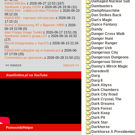
Damaged Nuclear Sub
KWAS #40 live
z 2026-06-27 12:53 (167)
Dambusters
Spotkanie z grupą USSR
z 2026-06-26 19:36 (11)
KWAS #40 - zabierzcie Atari Portfolio!
z 2026-06-23
Dampfmaschine
08:12 (0)
Dan Strikes Back
KWAS #40 - naprawa retrosprzętu
z 2026-06-21
Dan's Magic
17:15 (1)
Dance Fantasy
Sceny z demosceny #7 z Bigerem i MBR
z 2026-
06-19 22:08 (0)
Dandy
Atari Floppy Image Toolkit
z 2026-06-17 13:51 (9)
Danger Cross Walk
Spotkanie online z grupą LST
z 2026-06-16 16:32
Danger Hunt
(17)
Recoil zintegrowany z macOS
z 2026-06-13 21:34
Danger Ranger
(5)
Danger Uxb
KWAS #40 odbędzie się w Katowicach
z 2026-06-
Dangerous City
07 17:59 (25)
Dangerous Dungeons
Commodore po atarowsku
z 2026-05-28 21:50 (21)
Dangerous Street
«« nowsze
starsze »»
Danny's Mirror Magic
Daredevil!
AtariOnline.pl na YouTube
Darg
Darg II
Dark Abyss
Dark Chambers
Dark City Road
Dark Crystal, The
Dark Dreams
Dark Forest
Dark Keep
Dark Pit
Dark Star
Darkhorse
Pomocnik/Helper
Darkhorse A Presidentia