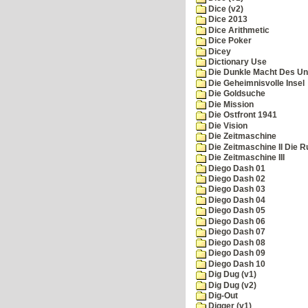
Dice (v2)
Dice 2013
Dice Arithmetic
Dice Poker
Dicey
Dictionary Use
Die Dunkle Macht Des Un
Die Geheimnisvolle Insel
Die Goldsuche
Die Mission
Die Ostfront 1941
Die Vision
Die Zeitmaschine
Die Zeitmaschine II Die 
Die Zeitmaschine III
Diego Dash 01
Diego Dash 02
Diego Dash 03
Diego Dash 04
Diego Dash 05
Diego Dash 06
Diego Dash 07
Diego Dash 08
Diego Dash 09
Diego Dash 10
Dig Dug (v1)
Dig Dug (v2)
Dig-Out
Digger (v1)