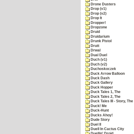
Drone Dusters
Drop (v1)
Drop (v2)
Drop It
Dropper!
Dropzone
Druid
Druidarium
Drunk Pistol
Drutt
Drwal
Dual Duel
Duch (v1)
Duch (v2)
Duchoskoczek
Duck Arrow Balloon
Duck Dash
Duck Gallery
Duck Hopper
Duck Tales 1, The
Duck Tales 2, The
Duck Tales III - Story, The
Duck! Me
Duck-Hunt
Ducks Ahoy!
Dude Story
Duel II
Duell In Cactus City
Duellin' Droid