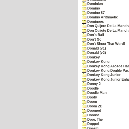
Dominion
Domino
Domino 87
Domino Arithmetic
Dominoes
Don Quijote De La Manch
Don Quijote De La Manch
Don's Ball
Don't Go!
Don't Shoot That Word!
Donald (v1)
Donald (v2)
Donkey
Donkey Kong
Donkey Kong Arcade Ha
Donkey Kong Double Pa
Donkey Kong Junior
Donkey Kong Junior Enh
Donny 2
Doodle
Doodle Man
Doofy
Doom
Doom 2D
Doomed
Doons!
Door, The
Doppel
Doremi