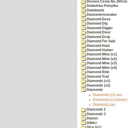
Dexovo Cesta Na JHCon
Diabelska Pomylka
Dialabomb
Diamantenraeuber
Diamond Dave
Diamond Dig
Diamond Digger
Diamond Diver
Diamond Drop
Diamond For Sale
Diamond Hunt
Diamond Hunter
Diamond Mine (v1)
Diamond Mine (v2)
Diamond Mine (v3)
Diamond Mine (v4)
Diamond Ride
Diamond Trail
Diamonds (v1)
Diamonds (v2)
Diamondz
Diamondz (v1).xex
Diamondz (v2,trainer)
Diamondz.cas
Diamondz 2
Diamondz 3
Dianes
Diblici
Dice (v1)