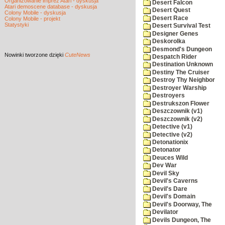
Organizowanie imprez Atari - dyskusja
Desert Falcon
Atari demoscene database - dyskusja
Desert Quest
Colony Mobile - dyskusja
Desert Race
Colony Mobile - projekt
Statystyki
Desert Survival Test
Designer Genes
Deskorolka
Desmond's Dungeon
Nowinki
tworzone dzięki
CuteNews
Despatch Rider
Destination Unknown
Destiny The Cruiser
Destroy Thy Neighbor
Destroyer Warship
Destroyers
Destrukszon Flower
Deszczownik (v1)
Deszczownik (v2)
Detective (v1)
Detective (v2)
Detonationix
Detonator
Deuces Wild
Dev War
Devil Sky
Devil's Caverns
Devil's Dare
Devil's Domain
Devil's Doorway, The
Devilator
Devils Dungeon, The