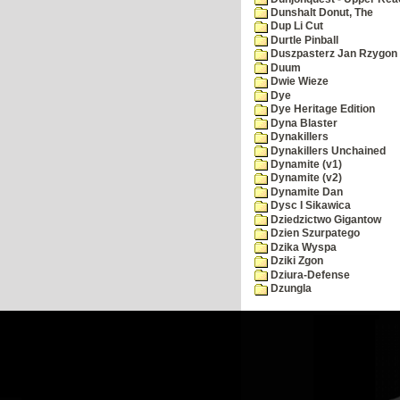
Dunshalt Donut, The
Dup Li Cut
Durtle Pinball
Duszpasterz Jan Rzygon
Duum
Dwie Wieze
Dye
Dye Heritage Edition
Dyna Blaster
Dynakillers
Dynakillers Unchained
Dynamite (v1)
Dynamite (v2)
Dynamite Dan
Dysc I Sikawica
Dziedzictwo Gigantow
Dzien Szurpatego
Dzika Wyspa
Dziki Zgon
Dziura-Defense
Dzungla