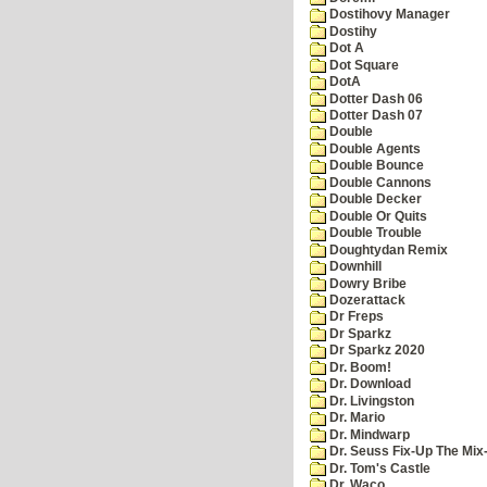
Dostihovy Manager
Dostihy
Dot A
Dot Square
DotA
Dotter Dash 06
Dotter Dash 07
Double
Double Agents
Double Bounce
Double Cannons
Double Decker
Double Or Quits
Double Trouble
Doughtydan Remix
Downhill
Dowry Bribe
Dozerattack
Dr Freps
Dr Sparkz
Dr Sparkz 2020
Dr. Boom!
Dr. Download
Dr. Livingston
Dr. Mario
Dr. Mindwarp
Dr. Seuss Fix-Up The Mix
Dr. Tom's Castle
Dr. Waco