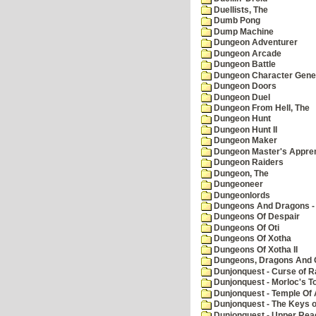
Duellists, The
Dumb Pong
Dump Machine
Dungeon Adventurer
Dungeon Arcade
Dungeon Battle
Dungeon Character Gene
Dungeon Doors
Dungeon Duel
Dungeon From Hell, The
Dungeon Hunt
Dungeon Hunt II
Dungeon Maker
Dungeon Master's Appren
Dungeon Raiders
Dungeon, The
Dungeoneer
Dungeonlords
Dungeons And Dragons - 
Dungeons Of Despair
Dungeons Of Oti
Dungeons Of Xotha
Dungeons Of Xotha II
Dungeons, Dragons And O
Dunjonquest - Curse of R
Dunjonquest - Morloc's T
Dunjonquest - Temple Of 
Dunjonquest - The Keys 
Dunjonquest - Upper Rea