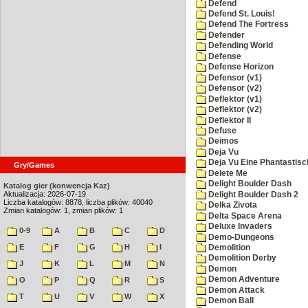
Defend
Defend St. Louis!
Defend The Fortress
Defender
Defending World
Defense
Defense Horizon
Defensor (v1)
Defensor (v2)
Deflektor (v1)
Deflektor (v2)
Deflektor II
Defuse
Deimos
Deja Vu
Deja Vu Eine Phantastisc
Gry/Games
Delete Me
Delight Boulder Dash
Katalog gier (konwencja Kaz)
Aktualizacja: 2026-07-19
Delight Boulder Dash 2
Liczba katalogów: 8878, liczba plików: 40040
Delka Zivota
Zmian katalogów: 1, zmian plików: 1
Delta Space Arena
Deluxe Invaders
0-9
A
B
C
D
Demo-Dungeons
E
F
G
H
I
Demolition
Demolition Derby
J
K
L
M
N
Demon
Demon Adventure
O
P
Q
R
S
Demon Attack
T
U
V
W
X
Demon Ball