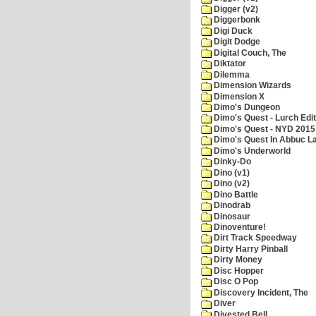
Digger (v2)
Diggerbonk
Digi Duck
Digit Dodge
Digital Couch, The
Diktator
Dilemma
Dimension Wizards
Dimension X
Dimo's Dungeon
Dimo's Quest - Lurch Edit
Dimo's Quest - NYD 2015 
Dimo's Quest In Abbuc L
Dimo's Underworld
Dinky-Do
Dino (v1)
Dino (v2)
Dino Battle
Dinodrab
Dinosaur
Dinoventure!
Dirt Track Speedway
Dirty Harry Pinball
Dirty Money
Disc Hopper
Disc O Pop
Discovery Incident, The
Diver
Divested Bell