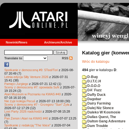
Nowinki/News
Archiwum/Archive
Katalog gier (konwe
Translate to
RSS
Wróc do katalogu
494
gier w katalogu
D
:
Spotkanie z demosceną #9: STeel/Tori
z 2026-08-
07 20:49 (7)
D-Bug
Letnia edycja Silly Venture 2026
z 2026-07-31
15:41 (38)
D.I.T.C.H
Pamięci Jurgiego
z 2026-07-21 12:42 (1)
D.O.D.O
Sceny z demosceny #7: opowiada SuN
z 2026-07-
DA' Fuzz
19 15:24 (2)
Atari Muzeum w Poznaniu na KWAS #40
z 2026-
Daffy Duck
07-16 16:10 (4)
Dagobar
Nie żyje kolega Pecuś
z 2026-07-13 18:00 (30)
Dairy Farming
Sceny z demosceny #7 - Grzegorz "Sun" Żyła
z
Dalej Niz Slonce
2026-07-12 17:29 (12)
Lost Party 2026 nadchodzi
z 2026-07-08 15:28
Daleko W Kosmosie
(23)
Dallas Quest, The
Pan Zenon i Atari na KWAS #40
z 2026-07-07 13:25
Dalton Gang Adventure
(7)
Spotkanie z redakcją "The Voice"
z 2026-07-04
Dam Trouble
07:42 (9)