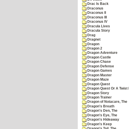
Drac Is Back
Draconus
Draconus II
Draconus III
Draconus IV
Dracula Lives
Dracula Story
Drag
Dragnet
Dragon
Dragon 2
Dragon Adventure
Dragon Castle
Dragon Chase
Dragon Defense
Dragon Games
Dragon Master
Dragon Maze
Dragon Quest
Dragon Quest Or A Twist I
Dragon Story
Dragon Trainer
Dragon of Notacare, The
Dragon's Breath
Dragon's Den, The
Dragon's Eye, The
Dragon's Hideaway
Dragon's Keep
Dragon's Tail, The