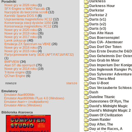
Darkness
Poradniki
Nowe gry w 2026 roku
(1)
Darkness Hour
SFX-Engine w MAD Pascalu
(3)
Darkstar
Narzędzie do tworzenia scrolli
(12)
Darkstar 2
Kartridż Sparta DOS X
(6)
Usprawnienia magnetofonu XC12
(12)
Darts (v1)
Konserwacja stacji dysków 1050
(19)
Darts (v2)
Konserwacja magnetofonu XC12
(15)
Darts (v3)
Nowe gry w 2020 roku
(2)
Das Alte Haus
Nowe gry w 2019 roku
(35)
Nowe gry w 2017 roku
(3)
Das Boersenspiel
Larek pokazuje
(40)
Das CIA- Abenteuer
Emulacja ZX Spectrum na VBXE
(26)
Das Dorf Der Toten
Nowe gry w 2016 roku
(7)
Nowe gry w 2015 roku
(4)
Das Erste Deutsche D&D
Partycjonowanie karty SIDE (APT/FAT16/FAT32)
Das Geheimnis Der Oster
(1)
Das Grab Im Moor
BMPVIEW
(34)
Das Imperium Der Konig
Atari ST dla opornych
(75)
Nowe gry w 2014 roku
(19)
Das Inglenook Rangier Pu
Tritone engine
(11)
Das Sylvester Adventure
QChan Engine
(6)
Das Thera-Med
nowsze
starsze
Das U-Boot
Das Verzauberte Schloss
Emulatory
Dash
Emulator Atari800Win
Dateline Titanic
Emulator Atari800Win PLus 4.0 (Windows)
Datestones Of Ryn, The
Emulator Atari++ (multiplatform)
Emulator Altirra (Windows)
David's Midnight Magic
David's Midnight Magic 2
Biblioteka Atarowca
Dawn Of Civilization
Dawn Raider
Day After, The
Day at the Races, A