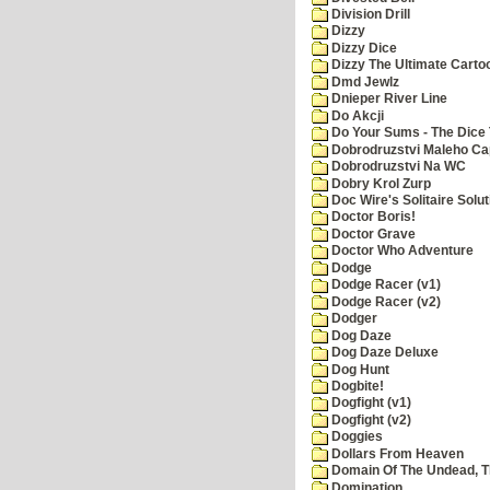
Division Drill
Dizzy
Dizzy Dice
Dizzy The Ultimate Carto
Dmd Jewlz
Dnieper River Line
Do Akcji
Do Your Sums - The Dice 
Dobrodruzstvi Maleho Cap
Dobrodruzstvi Na WC
Dobry Krol Zurp
Doc Wire's Solitaire Solut
Doctor Boris!
Doctor Grave
Doctor Who Adventure
Dodge
Dodge Racer (v1)
Dodge Racer (v2)
Dodger
Dog Daze
Dog Daze Deluxe
Dog Hunt
Dogbite!
Dogfight (v1)
Dogfight (v2)
Doggies
Dollars From Heaven
Domain Of The Undead, 
Domination