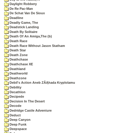
Daylight Robbery
De Re Pac-Man
De Schat Van De Sioux
Deadline
Deadly Game, The
Deadstick Landing
Death By Solitaire
Death Of An Amiga,The (b)
Death Race
Death Race Without Jason Statham
Death Star
Death Zone
Deathchase
Deathchase XE
Deathland
Deathworld
Deathzone
Debil's Action Aneb ZĂĄhada Kryplolamu
Debility
Decathlon
Decipede
Decision In The Desert
Decode
Dedridge Castle Adventure
Deduct
Deep Canyon
Deep Funk
Deepspace