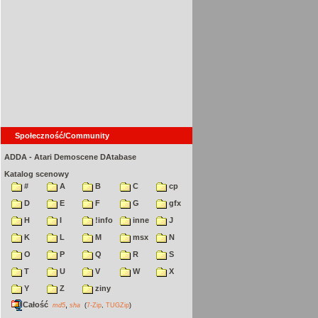
Społeczność/Community
ADDA - Atari Demoscene DAtabase
Katalog scenowy
#
A
B
C
cp
D
E
F
G
gfx
H
I
!info
inne
J
K
L
M
msx
N
O
P
Q
R
S
T
U
V
W
X
Y
Z
ziny
Całość
,
md5
sha
(
7-Zip
,
TUGZip
)