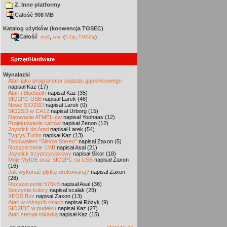
Z. Inne platformy
Całość 908 MB
Katalog użytków (konwencja TOSEC)
Całość
,
md5
sha
(
7-Zip
,
TUGZip
)
Sprzęt/Hardware
Wynalazki
Atari jako programator pojazdu gąsienicowego
napisał Kaz (17)
Atari i Bluetooth
napisał Kaz (35)
SIO2PC-USB
napisał Larek (46)
Nowe SIO2SD
napisał Larek (0)
SIO2SD w CA12
napisał Urborg (15)
Ratowanie ATMEL-ów
napisał Yoohaas (12)
Projektowanie cartów
napisał Zenon (12)
Joystick do Atari
napisał Larek (54)
Tygrys Turbo
napisał Kaz (13)
Testowałem "Simple Stereo"
napisał Zaxon (5)
Rozszerzenie 1MB
napisał Asal (21)
Joystick trzyprzyciskowy
napisał Sikor (18)
Moje MyIDE oraz SIO2PC na USB
napisał Zaxon
(16)
Jak wykonać płytkę drukowaną?
napisał Zaxon
(28)
Rozszerzenie 576kB
napisał Asal (36)
Soczyste kolory
napisał scalak (29)
XEGS Box
napisał Zaxon (13)
Atari w różnych rolach
napisał Różyk (9)
SIO2IDE w pudełku
napisał Kaz (27)
Atari steruje tokarką
napisał Kaz (15)