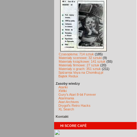
Czasopisma: 714 sztuk
(185)
Materiały scenowe: 32 sztuki
(9)
Materiały książkowe: 141 sztuk
(55)
Materiały firmowe: 27 sztuk
(20)
Materiały o grach: 351 sztuk
(211)
Spiżarnia Voya na Chomikuj.pl
Bajtek Redux
Zasoby wiedzy
Atariki
XWiki
Gury's Atari 8-bit Forever
Atarimania
Atari Archives
Drygol's Retro Hacks
XL Search
Kontakt
HI SCORE CAFÉ