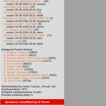
Narzędzie do ditheringu na Atari ...
(26)
ostatni: 05-08-2026 17:10, amarok
Uprościłem Starquake
(16)
ostatni: 05-08-2026 00:34, Bca
O co chodzi w grze Kasiarz?
(7)
ostatni: 05-08-2026 00:25, MaW
Rocznica 1 sierpnia - turówka WRCOH
(3)
ostatni: 04-08-2026 23:36, Ataripuzzle
Dungeon Crawler - AI (Fable)
(9)
ostatni: 04-08-2026 21:05, Nemo
Gry na Atari z pszczołami
(20)
ostatni: 04-08-2026 19:38, miker
Sprawa nowych płyt głównych Atari...
(71)
ostatni: 04-08-2026 19:18, tebe
Konsole z Lidla
(14)
ostatni: 04-08-2026 09:48, MaW
Kategorie Forum Atarum
1. Projekty / Projects
(29854)
2. Grafika / Graphics
(6813)
3. Muzyka i dźwięk / Music and sound
(8055)
4. Programowanie / Programming
(13171)
5. Gry / Games
(36903)
6. Użytki / Utils
(4827)
7. Scena / Scene
(20244)
8. Sprzęt / Hardware
(27891)
9. Sprawy wewnętrzne / Internal affairs
(5842)
10. Sprzedam / Kupię / Zamienię
(8193)
11. Inne / Other
(33759)
Administratorzy:
Adam, Cyprian, Jhusak, Kaz
Użytkowników:
3072
Ostatnio zarejestrowany:
bradko
Postów ostatniej doby:
6
Spotkania i zloty/Meetings & Parties