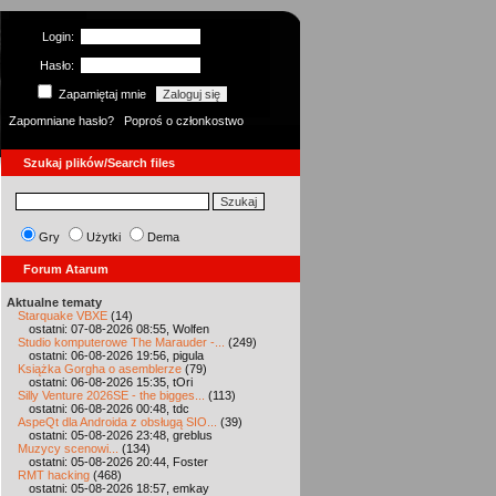
Login:
Hasło:
Zapamiętaj mnie
Zapomniane hasło?
Poproś o członkostwo
Szukaj plików/Search files
Gry
Użytki
Dema
Forum Atarum
Aktualne tematy
Starquake VBXE
(14)
ostatni: 07-08-2026 08:55, Wolfen
Studio komputerowe The Marauder -...
(249)
ostatni: 06-08-2026 19:56, pigula
Książka Gorgha o asemblerze
(79)
ostatni: 06-08-2026 15:35, tOri
Silly Venture 2026SE - the bigges...
(113)
ostatni: 06-08-2026 00:48, tdc
AspeQt dla Androida z obsługą SIO...
(39)
ostatni: 05-08-2026 23:48, greblus
Muzycy scenowi...
(134)
ostatni: 05-08-2026 20:44, Foster
RMT hacking
(468)
ostatni: 05-08-2026 18:57, emkay