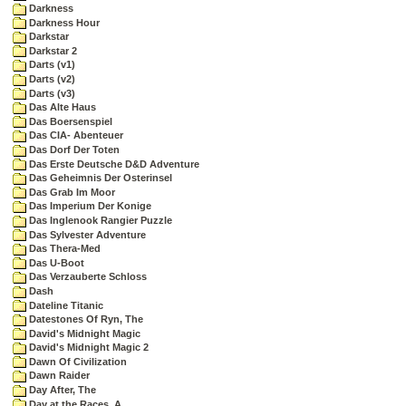
Darkness
Darkness Hour
Darkstar
Darkstar 2
Darts (v1)
Darts (v2)
Darts (v3)
Das Alte Haus
Das Boersenspiel
Das CIA- Abenteuer
Das Dorf Der Toten
Das Erste Deutsche D&D Adventure
Das Geheimnis Der Osterinsel
Das Grab Im Moor
Das Imperium Der Konige
Das Inglenook Rangier Puzzle
Das Sylvester Adventure
Das Thera-Med
Das U-Boot
Das Verzauberte Schloss
Dash
Dateline Titanic
Datestones Of Ryn, The
David's Midnight Magic
David's Midnight Magic 2
Dawn Of Civilization
Dawn Raider
Day After, The
Day at the Races, A