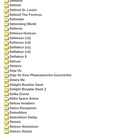
Defence
Defend
Defend St. Louis!
Defend The Fortress
Defender
Defending World
Defense
Defense Horizon
Defensor (v1)
Defensor (v2)
Deflektor (v1)
Deflektor (v2)
Deflektor II
Defuse
Deimos
Deja Vu
Deja Vu Eine Phantastische Geschichte
Delete Me
Delight Boulder Dash
Delight Boulder Dash 2
Delka Zivota
Delta Space Arena
Deluxe Invaders
Demo-Dungeons
Demolition
Demolition Derby
Demon
Demon Adventure
Demon Attack