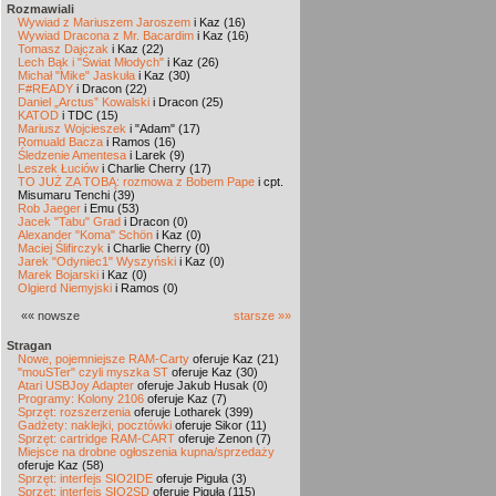
Rozmawiali
Wywiad z Mariuszem Jaroszem
i Kaz (16)
Wywiad Dracona z Mr. Bacardim
i Kaz (16)
Tomasz Dajczak
i Kaz (22)
Lech Bąk i "Świat Młodych"
i Kaz (26)
Michał "Mike" Jaskuła
i Kaz (30)
F#READY
i Dracon (22)
Daniel „Arctus” Kowalski
i Dracon (25)
KATOD
i TDC (15)
Mariusz Wojcieszek
i "Adam" (17)
Romuald Bacza
i Ramos (16)
Śledzenie Amentesa
i Larek (9)
Leszek Łuciów
i Charlie Cherry (17)
TO JUŻ ZA TOBĄ: rozmowa z Bobem Pape
i cpt.
Misumaru Tenchi (39)
Rob Jaeger
i Emu (53)
Jacek "Tabu" Grad
i Dracon (0)
Alexander "Koma" Schön
i Kaz (0)
Maciej Ślifirczyk
i Charlie Cherry (0)
Jarek "Odyniec1" Wyszyński
i Kaz (0)
Marek Bojarski
i Kaz (0)
Olgierd Niemyjski
i Ramos (0)
«« nowsze
starsze »»
Stragan
Nowe, pojemniejsze RAM-Carty
oferuje Kaz (21)
"mouSTer" czyli myszka ST
oferuje Kaz (30)
Atari USBJoy Adapter
oferuje Jakub Husak (0)
Programy: Kolony 2106
oferuje Kaz (7)
Sprzęt: rozszerzenia
oferuje Lotharek (399)
Gadżety: naklejki, pocztówki
oferuje Sikor (11)
Sprzęt: cartridge RAM-CART
oferuje Zenon (7)
Miejsce na drobne ogłoszenia kupna/sprzedaży
oferuje Kaz (58)
Sprzęt: interfejs SIO2IDE
oferuje Piguła (3)
Sprzęt: interfejs SIO2SD
oferuje Piguła (115)