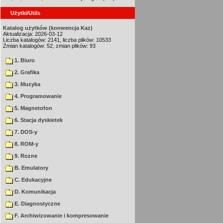
Użytki/Utils
Katalog użytków (konwencja Kaz)
Aktualizacja: 2026-03-12
Liczba katalogów: 2141, liczba plików: 10533
Zmian katalogów: 52, zmian plików: 93
1. Biuro
2. Grafika
3. Muzyka
4. Programowanie
5. Magnetofon
6. Stacja dyskietek
7. DOS-y
8. ROM-y
9. Rozne
B. Emulatory
C. Edukacyjne
D. Komunikacja
E. Diagnostyczne
F. Archiwizowanie i kompresowanie