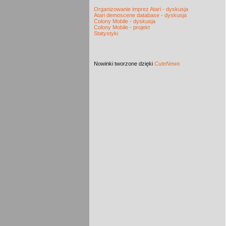
Organizowanie imprez Atari - dyskusja
Atari demoscene database - dyskusja
Colony Mobile - dyskusja
Colony Mobile - projekt
Statystyki
Nowinki
tworzone dzięki
CuteNews