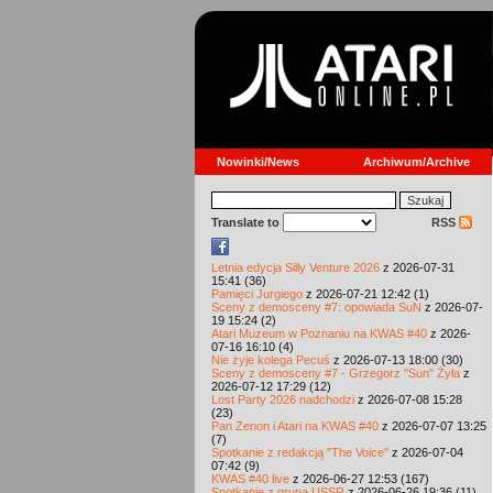
Nowinki/News
Archiwum/Archive
Translate to
RSS
Letnia edycja Silly Venture 2026
z 2026-07-31
15:41 (36)
Pamięci Jurgiego
z 2026-07-21 12:42 (1)
Sceny z demosceny #7: opowiada SuN
z 2026-07-
19 15:24 (2)
Atari Muzeum w Poznaniu na KWAS #40
z 2026-
07-16 16:10 (4)
Nie żyje kolega Pecuś
z 2026-07-13 18:00 (30)
Sceny z demosceny #7 - Grzegorz "Sun" Żyła
z
2026-07-12 17:29 (12)
Lost Party 2026 nadchodzi
z 2026-07-08 15:28
(23)
Pan Zenon i Atari na KWAS #40
z 2026-07-07 13:25
(7)
Spotkanie z redakcją "The Voice"
z 2026-07-04
07:42 (9)
KWAS #40 live
z 2026-06-27 12:53 (167)
Spotkanie z grupą USSR
z 2026-06-26 19:36 (11)