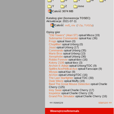
T
U
V
W
X
Y
Z
inne
Całość 3074 MB
Katalog gier (konwencja TOSEC)
Aktualizacja: 2021-07-11
Całość
,
md5
sha
(
7-Zip
,
TUGZip
)
Opisy gier
"Old Towers" (Atari ST)
opisał Misza (19)
Submarine Commander
opisał Kaz (36)
Frogs
opisał Xeen (0)
Choplifter!
opisał Urborg (0)
Joust
opisał Urborg (17)
Commando
opisał Urborg (35)
Mario Bros
opisał Urborg (13)
Xenophobe
opisał Urborg (36)
Robbo Forever
opisał tbxx (16)
Kolony 2106
opisał tbxx (3)
Archon II: Adept
opisał Urborg/TDC (9)
Spitfire Ace/Hellcat Ace
opisał Farscape (9)
Wyspa
opisał Kaz (9)
Archon
opisał Urborg/TDC (16)
The Last Starfighter
opisał TDC (30)
Dwie Wieże
opisał Muffy (19)
Basil The Great Mouse Detective
opisał Charlie
Cherry (125)
Inny Świat
opisał Charlie Cherry (17)
Inspektor
opisał Charlie Cherry (19)
Grand Prix Simulator
opisał Charlie Cherry (16)
«« nowsze
starsze »»
Wewnętrzne/Internals