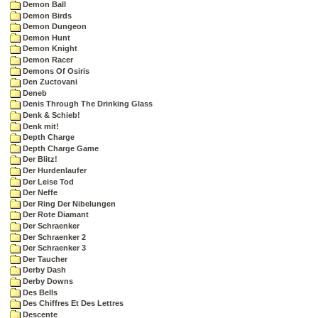
Demon Ball
Demon Birds
Demon Dungeon
Demon Hunt
Demon Knight
Demon Racer
Demons Of Osiris
Den Zuctovani
Deneb
Denis Through The Drinking Glass
Denk & Schieb!
Denk mit!
Depth Charge
Depth Charge Game
Der Blitz!
Der Hurdenlaufer
Der Leise Tod
Der Neffe
Der Ring Der Nibelungen
Der Rote Diamant
Der Schraenker
Der Schraenker 2
Der Schraenker 3
Der Taucher
Derby Dash
Derby Downs
Des Bells
Des Chiffres Et Des Lettres
Descente