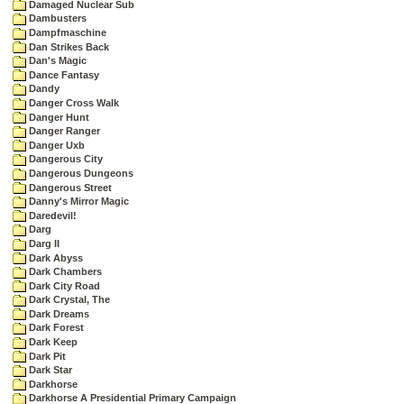
Damaged Nuclear Sub
Dambusters
Dampfmaschine
Dan Strikes Back
Dan's Magic
Dance Fantasy
Dandy
Danger Cross Walk
Danger Hunt
Danger Ranger
Danger Uxb
Dangerous City
Dangerous Dungeons
Dangerous Street
Danny's Mirror Magic
Daredevil!
Darg
Darg II
Dark Abyss
Dark Chambers
Dark City Road
Dark Crystal, The
Dark Dreams
Dark Forest
Dark Keep
Dark Pit
Dark Star
Darkhorse
Darkhorse A Presidential Primary Campaign