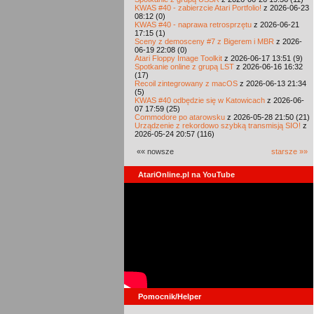
KWAS #40 - zabierzcie Atari Portfolio!
z 2026-06-23
08:12 (0)
KWAS #40 - naprawa retrosprzętu
z 2026-06-21
17:15 (1)
Sceny z demosceny #7 z Bigerem i MBR
z 2026-
06-19 22:08 (0)
Atari Floppy Image Toolkit
z 2026-06-17 13:51 (9)
Spotkanie online z grupą LST
z 2026-06-16 16:32
(17)
Recoil zintegrowany z macOS
z 2026-06-13 21:34
(5)
KWAS #40 odbędzie się w Katowicach
z 2026-06-
07 17:59 (25)
Commodore po atarowsku
z 2026-05-28 21:50 (21)
Urządzenie z rekordowo szybką transmisją SIO!
z
2026-05-24 20:57 (116)
«« nowsze
starsze »»
AtariOnline.pl na YouTube
Pomocnik/Helper