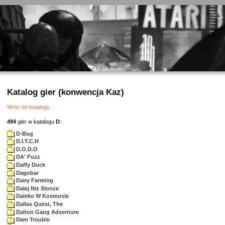
Katalog gier (konwencja Kaz)
Wróc do katalogu
494
gier w katalogu
D
:
D-Bug
D.I.T.C.H
D.O.D.O
DA' Fuzz
Daffy Duck
Dagobar
Dairy Farming
Dalej Niz Slonce
Daleko W Kosmosie
Dallas Quest, The
Dalton Gang Adventure
Dam Trouble