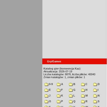
Gry/Games
Katalog gier (konwencja Kaz)
Aktualizacja: 2026-07-19
Liczba katalogów: 8878, liczba plików: 40040
Zmian katalogów: 1, zmian plików: 1
0-9
A
B
C
D
E
F
G
H
I
J
K
L
M
N
O
P
Q
R
S