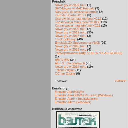
Poradniki
Nowe gry w 2026 roku
(1)
SFX-Engine w MAD Pascalu
(3)
Narzędzie do tworzenia scrolli
(12)
Kartridż Sparta DOS X
(6)
Usprawnienia magnetofonu XC12
(12)
Konserwacja stacji dysków 1050
(19)
Konserwacja magnetofonu XC12
(15)
Nowe gry w 2020 roku
(2)
Nowe gry w 2019 roku
(35)
Nowe gry w 2017 roku
(3)
Larek pokazuje
(40)
Emulacja ZX Spectrum na VBXE
(26)
Nowe gry w 2016 roku
(7)
Nowe gry w 2015 roku
(4)
Partycjonowanie karty SIDE (APT/FAT16/FAT32)
(1)
BMPVIEW
(34)
Atari ST dla opornych
(75)
Nowe gry w 2014 roku
(19)
Tritone engine
(11)
QChan Engine
(6)
nowsze
starsze
Emulatory
Emulator Atari800Win
Emulator Atari800Win PLus 4.0 (Windows)
Emulator Atari++ (multiplatform)
Emulator Altirra (Windows)
Biblioteka Atarowca