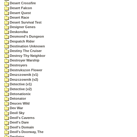
Desert Crossfire
Desert Falcon
Desert Quest
Desert Race
Desert Survival Test
Designer Genes
Deskorolka
Desmond's Dungeon
Despatch Rider
Destination Unknown
Destiny The Cruiser
Destroy Thy Neighbor
Destroyer Warship
Destroyers
Destrukszon Flower
Deszczownik (v1)
Deszczownik (v2)
Detective (v1)
Detective (v2)
Detonationix
Detonator
Deuces Wild
Dev War
Devil Sky
Devil's Caverns
Devil's Dare
Devil's Domain
Devil's Doorway, The
Devilator