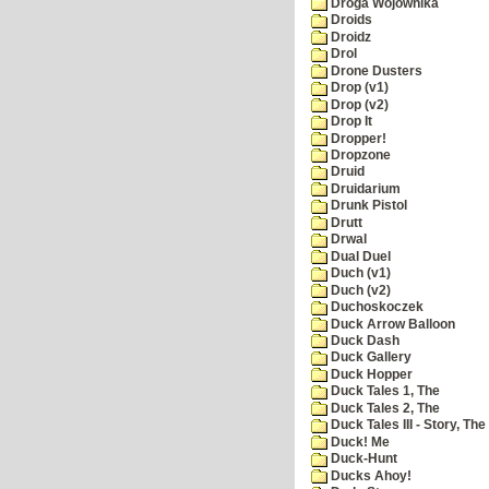
Droga Wojownika
Droids
Droidz
Drol
Drone Dusters
Drop (v1)
Drop (v2)
Drop It
Dropper!
Dropzone
Druid
Druidarium
Drunk Pistol
Drutt
Drwal
Dual Duel
Duch (v1)
Duch (v2)
Duchoskoczek
Duck Arrow Balloon
Duck Dash
Duck Gallery
Duck Hopper
Duck Tales 1, The
Duck Tales 2, The
Duck Tales III - Story, The
Duck! Me
Duck-Hunt
Ducks Ahoy!