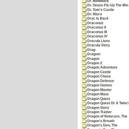
Dr. Mindwarp
Dr. Seuss Fix-Up The Mix
Dr. Tom's Castle
Dr. Waco
Drac Is Back
Draconus
Draconus II
Draconus III
Draconus IV
Dracula Lives
Dracula Story
Drag
Dragnet
Dragon
Dragon 2
Dragon Adventure
Dragon Castle
Dragon Chase
Dragon Defense
Dragon Games
Dragon Master
Dragon Maze
Dragon Quest
Dragon Quest Or A Twist I
Dragon Story
Dragon Trainer
Dragon of Notacare, The
Dragon's Breath
Dragon's Den, The