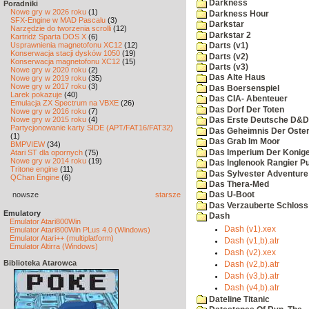
Darkness
Poradniki
Nowe gry w 2026 roku
(1)
Darkness Hour
SFX-Engine w MAD Pascalu
(3)
Darkstar
Narzędzie do tworzenia scrolli
(12)
Darkstar 2
Kartridż Sparta DOS X
(6)
Usprawnienia magnetofonu XC12
(12)
Darts (v1)
Konserwacja stacji dysków 1050
(19)
Darts (v2)
Konserwacja magnetofonu XC12
(15)
Darts (v3)
Nowe gry w 2020 roku
(2)
Das Alte Haus
Nowe gry w 2019 roku
(35)
Nowe gry w 2017 roku
(3)
Das Boersenspiel
Larek pokazuje
(40)
Das CIA- Abenteuer
Emulacja ZX Spectrum na VBXE
(26)
Das Dorf Der Toten
Nowe gry w 2016 roku
(7)
Nowe gry w 2015 roku
(4)
Das Erste Deutsche D&D
Partycjonowanie karty SIDE (APT/FAT16/FAT32)
Das Geheimnis Der Oster
(1)
Das Grab Im Moor
BMPVIEW
(34)
Das Imperium Der Konig
Atari ST dla opornych
(75)
Nowe gry w 2014 roku
(19)
Das Inglenook Rangier Pu
Tritone engine
(11)
Das Sylvester Adventure
QChan Engine
(6)
Das Thera-Med
nowsze
starsze
Das U-Boot
Das Verzauberte Schloss
Emulatory
Dash
Emulator Atari800Win
Dash (v1).xex
Emulator Atari800Win PLus 4.0 (Windows)
Emulator Atari++ (multiplatform)
Dash (v1,b).atr
Emulator Altirra (Windows)
Dash (v2).xex
Biblioteka Atarowca
Dash (v2,b).atr
Dash (v3,b).atr
Dash (v4,b).atr
Dateline Titanic