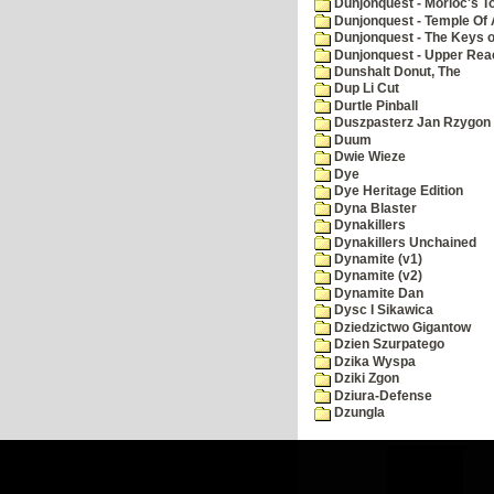
Dunjonquest - Morloc's T
Dunjonquest - Temple Of 
Dunjonquest - The Keys 
Dunjonquest - Upper Rea
Dunshalt Donut, The
Dup Li Cut
Durtle Pinball
Duszpasterz Jan Rzygon
Duum
Dwie Wieze
Dye
Dye Heritage Edition
Dyna Blaster
Dynakillers
Dynakillers Unchained
Dynamite (v1)
Dynamite (v2)
Dynamite Dan
Dysc I Sikawica
Dziedzictwo Gigantow
Dzien Szurpatego
Dzika Wyspa
Dziki Zgon
Dziura-Defense
Dzungla