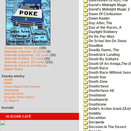
Datestones Of Ryn, The
David's Midnight Magic
David's Midnight Magic 2
Dawn Of Civilization
Dawn Raider
Day After, The
Day at the Races, A
Daylight Robbery
De Re Pac-Man
De Schat Van De Sioux
Deadline
Czasopisma: 714 sztuk
(185)
Deadly Game, The
Materiały scenowe: 32 sztuki
(9)
Deadstick Landing
Materiały książkowe: 141 sztuk
(55)
Materiały firmowe: 27 sztuk
(20)
Death By Solitaire
Materiały o grach: 351 sztuk
(211)
Death Of An Amiga,The (b
Spiżarnia Voya na Chomikuj.pl
Death Race
Bajtek Redux
Death Race Without Jaso
Zasoby wiedzy
Death Star
Atariki
Death Zone
XWiki
Deathchase
Gury's Atari 8-bit Forever
Atarimania
Deathchase XE
Atari Archives
Deathland
Drygol's Retro Hacks
Deathworld
XL Search
Deathzone
Kontakt
Debil's Action Aneb ZĂĄ
Debility
HI SCORE CAFÉ
Decathlon
Decipede
Decision In The Desert