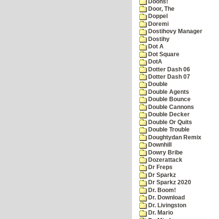
Doons!
Door, The
Doppel
Doremi
Dostihovy Manager
Dostihy
Dot A
Dot Square
DotA
Dotter Dash 06
Dotter Dash 07
Double
Double Agents
Double Bounce
Double Cannons
Double Decker
Double Or Quits
Double Trouble
Doughtydan Remix
Downhill
Dowry Bribe
Dozerattack
Dr Freps
Dr Sparkz
Dr Sparkz 2020
Dr. Boom!
Dr. Download
Dr. Livingston
Dr. Mario