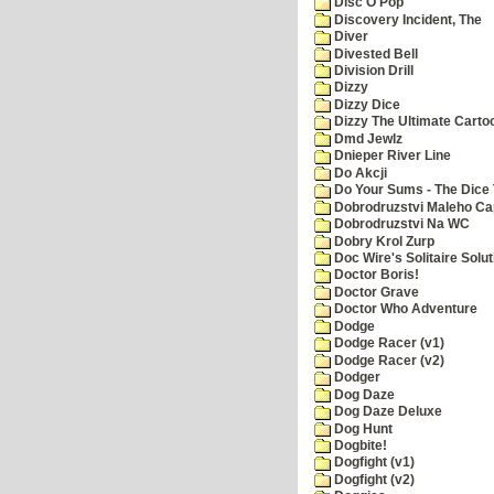
Disc O Pop
Discovery Incident, The
Diver
Divested Bell
Division Drill
Dizzy
Dizzy Dice
Dizzy The Ultimate Carto
Dmd Jewlz
Dnieper River Line
Do Akcji
Do Your Sums - The Dice 
Dobrodruzstvi Maleho Cap
Dobrodruzstvi Na WC
Dobry Krol Zurp
Doc Wire's Solitaire Solut
Doctor Boris!
Doctor Grave
Doctor Who Adventure
Dodge
Dodge Racer (v1)
Dodge Racer (v2)
Dodger
Dog Daze
Dog Daze Deluxe
Dog Hunt
Dogbite!
Dogfight (v1)
Dogfight (v2)