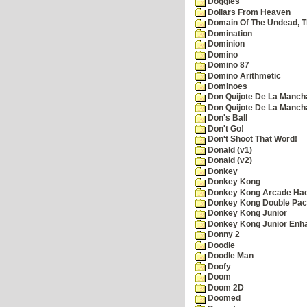
Doggies
Dollars From Heaven
Domain Of The Undead, 
Domination
Dominion
Domino
Domino 87
Domino Arithmetic
Dominoes
Don Quijote De La Manch
Don Quijote De La Manch
Don's Ball
Don't Go!
Don't Shoot That Word!
Donald (v1)
Donald (v2)
Donkey
Donkey Kong
Donkey Kong Arcade Ha
Donkey Kong Double Pa
Donkey Kong Junior
Donkey Kong Junior Enh
Donny 2
Doodle
Doodle Man
Doofy
Doom
Doom 2D
Doomed