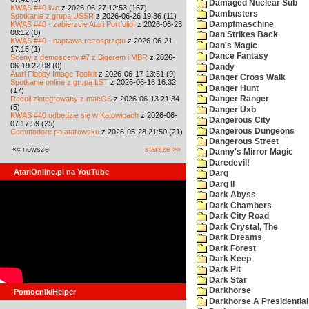
Damaged Nuclear Sub
KWAS #40 live
z 2026-06-27 12:53 (167)
Dambusters
Spotkanie z grupą USSR
z 2026-06-26 19:36 (11)
KWAS #40 - zabierzcie Atari Portfolio!
z 2026-06-23
Dampfmaschine
08:12 (0)
Dan Strikes Back
KWAS #40 - naprawa retrosprzętu
z 2026-06-21
Dan's Magic
17:15 (1)
Dance Fantasy
Sceny z demosceny #7 z Bigerem i MBR
z 2026-
06-19 22:08 (0)
Dandy
Atari Floppy Image Toolkit
z 2026-06-17 13:51 (9)
Danger Cross Walk
Spotkanie online z grupą LST
z 2026-06-16 16:32
Danger Hunt
(17)
Recoil zintegrowany z macOS
z 2026-06-13 21:34
Danger Ranger
(5)
Danger Uxb
KWAS #40 odbędzie się w Katowicach
z 2026-06-
Dangerous City
07 17:59 (25)
Dangerous Dungeons
Commodore po atarowsku
z 2026-05-28 21:50 (21)
Dangerous Street
«« nowsze
starsze »»
Danny's Mirror Magic
Daredevil!
AtariOnline.pl na YouTube
Darg
Darg II
Dark Abyss
Dark Chambers
Dark City Road
Dark Crystal, The
Dark Dreams
Dark Forest
Dark Keep
Dark Pit
Dark Star
Darkhorse
Pomocnik/Helper
Darkhorse A Presidentia