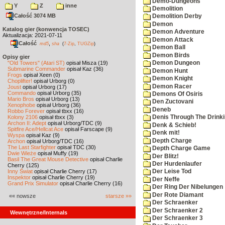
Demo-Dungeons
Y
Z
inne
Demolition
Całość 3074 MB
Demolition Derby
Demon
Katalog gier (konwencja TOSEC)
Demon Adventure
Aktualizacja: 2021-07-11
Demon Attack
Całość
,
md5
sha
(
7-Zip
,
TUGZip
)
Demon Ball
Demon Birds
Opisy gier
"Old Towers" (Atari ST)
opisał Misza (19)
Demon Dungeon
Submarine Commander
opisał Kaz (36)
Demon Hunt
Frogs
opisał Xeen (0)
Demon Knight
Choplifter!
opisał Urborg (0)
Demon Racer
Joust
opisał Urborg (17)
Commando
opisał Urborg (35)
Demons Of Osiris
Mario Bros
opisał Urborg (13)
Den Zuctovani
Xenophobe
opisał Urborg (36)
Deneb
Robbo Forever
opisał tbxx (16)
Kolony 2106
opisał tbxx (3)
Denis Through The Drinki
Archon II: Adept
opisał Urborg/TDC (9)
Denk & Schieb!
Spitfire Ace/Hellcat Ace
opisał Farscape (9)
Denk mit!
Wyspa
opisał Kaz (9)
Depth Charge
Archon
opisał Urborg/TDC (16)
The Last Starfighter
opisał TDC (30)
Depth Charge Game
Dwie Wieże
opisał Muffy (19)
Der Blitz!
Basil The Great Mouse Detective
opisał Charlie
Der Hurdenlaufer
Cherry (125)
Inny Świat
opisał Charlie Cherry (17)
Der Leise Tod
Inspektor
opisał Charlie Cherry (19)
Der Neffe
Grand Prix Simulator
opisał Charlie Cherry (16)
Der Ring Der Nibelungen
Der Rote Diamant
«« nowsze
starsze »»
Der Schraenker
Der Schraenker 2
Wewnętrzne/Internals
Der Schraenker 3