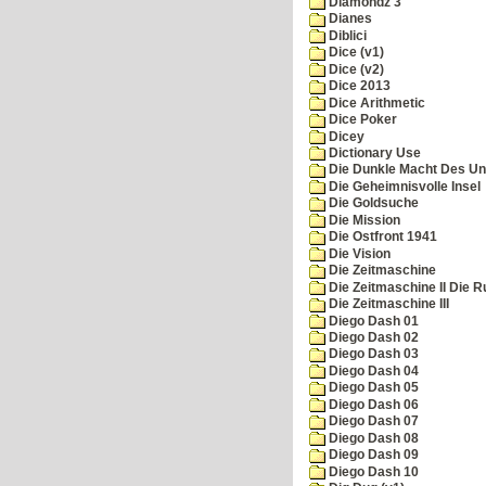
Diamondz 3
Dianes
Diblici
Dice (v1)
Dice (v2)
Dice 2013
Dice Arithmetic
Dice Poker
Dicey
Dictionary Use
Die Dunkle Macht Des Un
Die Geheimnisvolle Insel
Die Goldsuche
Die Mission
Die Ostfront 1941
Die Vision
Die Zeitmaschine
Die Zeitmaschine II Die 
Die Zeitmaschine III
Diego Dash 01
Diego Dash 02
Diego Dash 03
Diego Dash 04
Diego Dash 05
Diego Dash 06
Diego Dash 07
Diego Dash 08
Diego Dash 09
Diego Dash 10