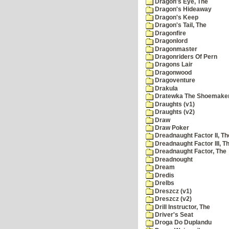
Dragon's Eye, The
Dragon's Hideaway
Dragon's Keep
Dragon's Tail, The
Dragonfire
Dragonlord
Dragonmaster
Dragonriders Of Pern
Dragons Lair
Dragonwood
Dragoventure
Drakula
Dratewka The Shoemake
Draughts (v1)
Draughts (v2)
Draw
Draw Poker
Dreadnaught Factor II, Th
Dreadnaught Factor III, T
Dreadnaught Factor, The
Dreadnought
Dream
Dredis
Drelbs
Dreszcz (v1)
Dreszcz (v2)
Drill Instructor, The
Driver's Seat
Droga Do Duplandu