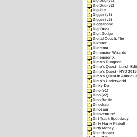
Dig Dug (v1)
Dig Dug (v2)
Dig-Out
Digger (v1)
Digger (v2)
Diggerbonk
Digi Duck
Digit Dodge
Digital Couch, The
Diktator
Dilemma
Dimension Wizards
Dimension X
Dimo's Dungeon
Dimo's Quest - Lurch Edit
Dimo's Quest - NYD 2015 
Dimo's Quest In Abbuc L
Dimo's Underworld
Dinky-Do
Dino (v1)
Dino (v2)
Dino Battle
Dinodrab
Dinosaur
Dinoventure!
Dirt Track Speedway
Dirty Harry Pinball
Dirty Money
Disc Hopper