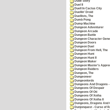
Dude Story
Duel II
Duell In Cactus City
Duellin' Droid
Duellists, The
Dumb Pong
Dump Machine
Dungeon Adventurer
Dungeon Arcade
Dungeon Battle
Dungeon Character Gene
Dungeon Doors
Dungeon Duel
Dungeon From Hell, The
Dungeon Hunt
Dungeon Hunt II
Dungeon Maker
Dungeon Master's Appren
Dungeon Raiders
Dungeon, The
Dungeoneer
Dungeonlords
Dungeons And Dragons - 
Dungeons Of Despair
Dungeons Of Oti
Dungeons Of Xotha
Dungeons Of Xotha II
Dungeons, Dragons And O
Dunjonquest - Curse of R