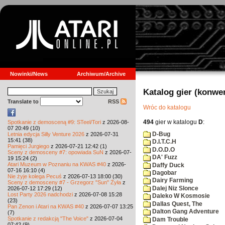
Nowinki/News
Archiwum/Archive
Katalog gier (konwe
Translate to
RSS
Wróc do katalogu
494
gier w katalogu
D
:
Spotkanie z demosceną #9: STeel/Tori
z 2026-08-
07 20:49 (10)
D-Bug
Letnia edycja Silly Venture 2026
z 2026-07-31
15:41 (38)
D.I.T.C.H
Pamięci Jurgiego
z 2026-07-21 12:42 (1)
D.O.D.O
Sceny z demosceny #7: opowiada SuN
z 2026-07-
DA' Fuzz
19 15:24 (2)
Atari Muzeum w Poznaniu na KWAS #40
z 2026-
Daffy Duck
07-16 16:10 (4)
Dagobar
Nie żyje kolega Pecuś
z 2026-07-13 18:00 (30)
Dairy Farming
Sceny z demosceny #7 - Grzegorz "Sun" Żyła
z
Dalej Niz Slonce
2026-07-12 17:29 (12)
Lost Party 2026 nadchodzi
z 2026-07-08 15:28
Daleko W Kosmosie
(23)
Dallas Quest, The
Pan Zenon i Atari na KWAS #40
z 2026-07-07 13:25
Dalton Gang Adventure
(7)
Spotkanie z redakcją "The Voice"
z 2026-07-04
Dam Trouble
07:42 (9)