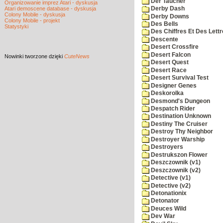
Der Taucher
Organizowanie imprez Atari - dyskusja
Atari demoscene database - dyskusja
Derby Dash
Colony Mobile - dyskusja
Derby Downs
Colony Mobile - projekt
Des Bells
Statystyki
Des Chiffres Et Des Lett
Descente
Desert Crossfire
Desert Falcon
Nowinki
tworzone dzięki
CuteNews
Desert Quest
Desert Race
Desert Survival Test
Designer Genes
Deskorolka
Desmond's Dungeon
Despatch Rider
Destination Unknown
Destiny The Cruiser
Destroy Thy Neighbor
Destroyer Warship
Destroyers
Destrukszon Flower
Deszczownik (v1)
Deszczownik (v2)
Detective (v1)
Detective (v2)
Detonationix
Detonator
Deuces Wild
Dev War