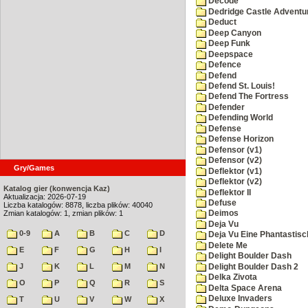
Decode
Dedridge Castle Adventu
Deduct
Deep Canyon
Deep Funk
Deepspace
Defence
Defend
Defend St. Louis!
Defend The Fortress
Defender
Defending World
Defense
Defense Horizon
Defensor (v1)
Defensor (v2)
Gry/Games
Deflektor (v1)
Deflektor (v2)
Katalog gier (konwencja Kaz)
Deflektor II
Aktualizacja: 2026-07-19
Defuse
Liczba katalogów: 8878, liczba plików: 40040
Zmian katalogów: 1, zmian plików: 1
Deimos
Deja Vu
0-9
A
B
C
D
Deja Vu Eine Phantastisc
Delete Me
E
F
G
H
I
Delight Boulder Dash
J
K
L
M
N
Delight Boulder Dash 2
Delka Zivota
O
P
Q
R
S
Delta Space Arena
Deluxe Invaders
T
U
V
W
X