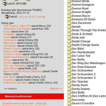
Demon Birds
Całość 3074 MB
Demon Dungeon
Demon Hunt
Katalog gier (konwencja TOSEC)
Demon Knight
Aktualizacja: 2021-07-11
Demon Racer
Całość
,
md5
sha
(
7-Zip
,
TUGZip
)
Demons Of Osiris
Opisy gier
Den Zuctovani
"Old Towers" (Atari ST)
opisał Misza (19)
Deneb
Submarine Commander
opisał Kaz (36)
Denis Through The Drinki
Frogs
opisał Xeen (0)
Denk & Schieb!
Choplifter!
opisał Urborg (0)
Joust
opisał Urborg (17)
Denk mit!
Commando
opisał Urborg (35)
Depth Charge
Mario Bros
opisał Urborg (13)
Depth Charge Game
Xenophobe
opisał Urborg (36)
Robbo Forever
opisał tbxx (16)
Der Blitz!
Kolony 2106
opisał tbxx (3)
Der Hurdenlaufer
Archon II: Adept
opisał Urborg/TDC (9)
Der Leise Tod
Spitfire Ace/Hellcat Ace
opisał Farscape (9)
Der Neffe
Wyspa
opisał Kaz (9)
Archon
opisał Urborg/TDC (16)
Der Ring Der Nibelungen
The Last Starfighter
opisał TDC (30)
Der Rote Diamant
Dwie Wieże
opisał Muffy (19)
Der Schraenker
Basil The Great Mouse Detective
opisał Charlie
Cherry (125)
Der Schraenker 2
Inny Świat
opisał Charlie Cherry (17)
Der Schraenker 3
Inspektor
opisał Charlie Cherry (19)
Der Taucher
Grand Prix Simulator
opisał Charlie Cherry (16)
Derby Dash
«« nowsze
starsze »»
Derby Downs
Des Bells
Des Chiffres Et Des Lett
Wewnętrzne/Internals
Descente
Organizowanie imprez Atari - dyskusja
Desert Crossfire