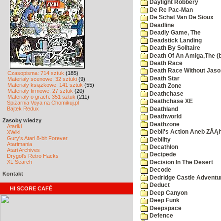
Daylight Robbery
De Re Pac-Man
De Schat Van De Sioux
Deadline
Deadly Game, The
Deadstick Landing
Death By Solitaire
Death Of An Amiga,The (b
Death Race
Death Race Without Jaso
Czasopisma: 714 sztuk
(185)
Death Star
Materiały scenowe: 32 sztuki
(9)
Materiały książkowe: 141 sztuk
(55)
Death Zone
Materiały firmowe: 27 sztuk
(20)
Deathchase
Materiały o grach: 351 sztuk
(211)
Deathchase XE
Spiżarnia Voya na Chomikuj.pl
Bajtek Redux
Deathland
Deathworld
Zasoby wiedzy
Deathzone
Atariki
Debil's Action Aneb ZĂĄ
XWiki
Gury's Atari 8-bit Forever
Debility
Atarimania
Decathlon
Atari Archives
Decipede
Drygol's Retro Hacks
XL Search
Decision In The Desert
Decode
Kontakt
Dedridge Castle Adventu
Deduct
HI SCORE CAFÉ
Deep Canyon
Deep Funk
Deepspace
Defence