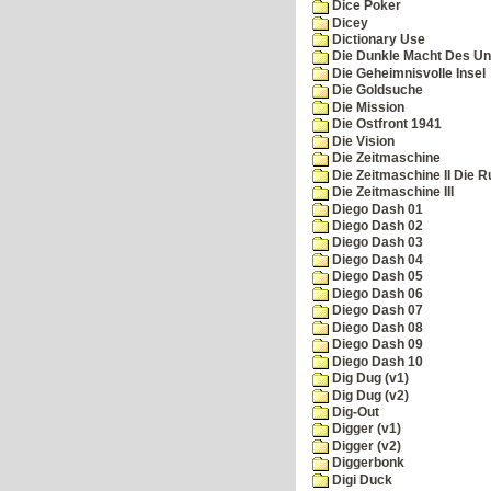
Dice Poker
Dicey
Dictionary Use
Die Dunkle Macht Des Un
Die Geheimnisvolle Insel
Die Goldsuche
Die Mission
Die Ostfront 1941
Die Vision
Die Zeitmaschine
Die Zeitmaschine II Die 
Die Zeitmaschine III
Diego Dash 01
Diego Dash 02
Diego Dash 03
Diego Dash 04
Diego Dash 05
Diego Dash 06
Diego Dash 07
Diego Dash 08
Diego Dash 09
Diego Dash 10
Dig Dug (v1)
Dig Dug (v2)
Dig-Out
Digger (v1)
Digger (v2)
Diggerbonk
Digi Duck