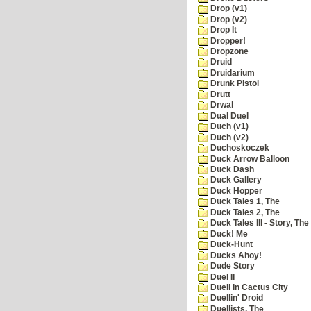
Drop (v1)
Drop (v2)
Drop It
Dropper!
Dropzone
Druid
Druidarium
Drunk Pistol
Drutt
Drwal
Dual Duel
Duch (v1)
Duch (v2)
Duchoskoczek
Duck Arrow Balloon
Duck Dash
Duck Gallery
Duck Hopper
Duck Tales 1, The
Duck Tales 2, The
Duck Tales III - Story, The
Duck! Me
Duck-Hunt
Ducks Ahoy!
Dude Story
Duel II
Duell In Cactus City
Duellin' Droid
Duellists, The