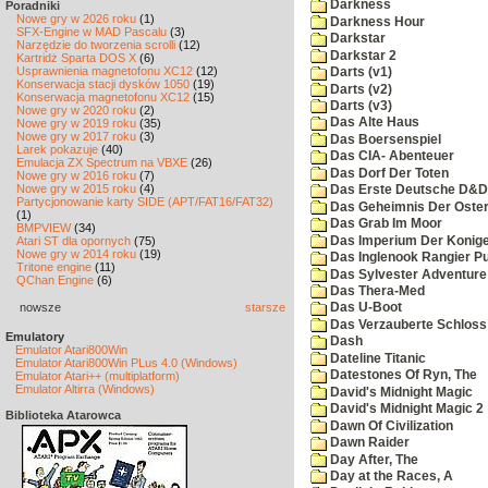
Darkness
Poradniki
Nowe gry w 2026 roku
(1)
Darkness Hour
SFX-Engine w MAD Pascalu
(3)
Darkstar
Narzędzie do tworzenia scrolli
(12)
Darkstar 2
Kartridż Sparta DOS X
(6)
Usprawnienia magnetofonu XC12
(12)
Darts (v1)
Konserwacja stacji dysków 1050
(19)
Darts (v2)
Konserwacja magnetofonu XC12
(15)
Darts (v3)
Nowe gry w 2020 roku
(2)
Das Alte Haus
Nowe gry w 2019 roku
(35)
Nowe gry w 2017 roku
(3)
Das Boersenspiel
Larek pokazuje
(40)
Das CIA- Abenteuer
Emulacja ZX Spectrum na VBXE
(26)
Das Dorf Der Toten
Nowe gry w 2016 roku
(7)
Nowe gry w 2015 roku
(4)
Das Erste Deutsche D&D
Partycjonowanie karty SIDE (APT/FAT16/FAT32)
Das Geheimnis Der Oster
(1)
Das Grab Im Moor
BMPVIEW
(34)
Das Imperium Der Konig
Atari ST dla opornych
(75)
Nowe gry w 2014 roku
(19)
Das Inglenook Rangier Pu
Tritone engine
(11)
Das Sylvester Adventure
QChan Engine
(6)
Das Thera-Med
nowsze
starsze
Das U-Boot
Das Verzauberte Schloss
Emulatory
Dash
Emulator Atari800Win
Dateline Titanic
Emulator Atari800Win PLus 4.0 (Windows)
Datestones Of Ryn, The
Emulator Atari++ (multiplatform)
Emulator Altirra (Windows)
David's Midnight Magic
David's Midnight Magic 2
Biblioteka Atarowca
Dawn Of Civilization
Dawn Raider
Day After, The
Day at the Races, A