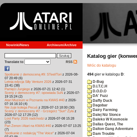
Nowinki/News
Archiwum/Archive
Katalog gier (konwe
Translate to
RSS
Wróc do katalogu
494
gier w katalogu
D
:
Spotkanie z demosceną #9: STeel/Tori
z 2026-08-
07 20:49 (6)
D-Bug
Letnia edycja Silly Venture 2026
z 2026-07-31
15:41 (38)
D.I.T.C.H
Pamięci Jurgiego
z 2026-07-21 12:42 (1)
D.O.D.O
Sceny z demosceny #7: opowiada SuN
z 2026-07-
DA' Fuzz
19 15:24 (2)
Atari Muzeum w Poznaniu na KWAS #40
z 2026-
Daffy Duck
07-16 16:10 (4)
Dagobar
Nie żyje kolega Pecuś
z 2026-07-13 18:00 (30)
Dairy Farming
Sceny z demosceny #7 - Grzegorz "Sun" Żyła
z
Dalej Niz Slonce
2026-07-12 17:29 (12)
Lost Party 2026 nadchodzi
z 2026-07-08 15:28
Daleko W Kosmosie
(23)
Dallas Quest, The
Pan Zenon i Atari na KWAS #40
z 2026-07-07 13:25
Dalton Gang Adventure
(7)
Spotkanie z redakcją "The Voice"
z 2026-07-04
Dam Trouble
07:42 (9)