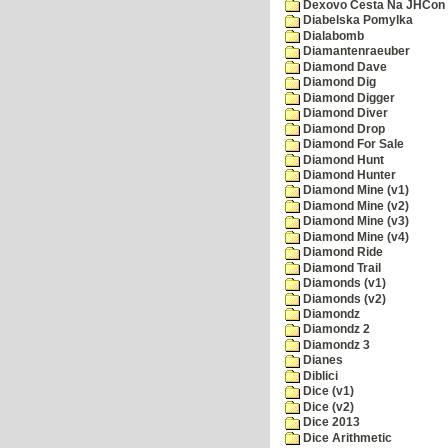
Dexovo Cesta Na JHCon
Diabelska Pomylka
Dialabomb
Diamantenraeuber
Diamond Dave
Diamond Dig
Diamond Digger
Diamond Diver
Diamond Drop
Diamond For Sale
Diamond Hunt
Diamond Hunter
Diamond Mine (v1)
Diamond Mine (v2)
Diamond Mine (v3)
Diamond Mine (v4)
Diamond Ride
Diamond Trail
Diamonds (v1)
Diamonds (v2)
Diamondz
Diamondz 2
Diamondz 3
Dianes
Diblici
Dice (v1)
Dice (v2)
Dice 2013
Dice Arithmetic