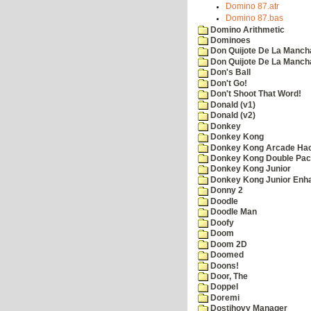
Domino 87.atr
Domino 87.bas
Domino Arithmetic
Dominoes
Don Quijote De La Manch
Don Quijote De La Manch
Don's Ball
Don't Go!
Don't Shoot That Word!
Donald (v1)
Donald (v2)
Donkey
Donkey Kong
Donkey Kong Arcade Ha
Donkey Kong Double Pa
Donkey Kong Junior
Donkey Kong Junior Enh
Donny 2
Doodle
Doodle Man
Doofy
Doom
Doom 2D
Doomed
Doons!
Door, The
Doppel
Doremi
Dostihovy Manager