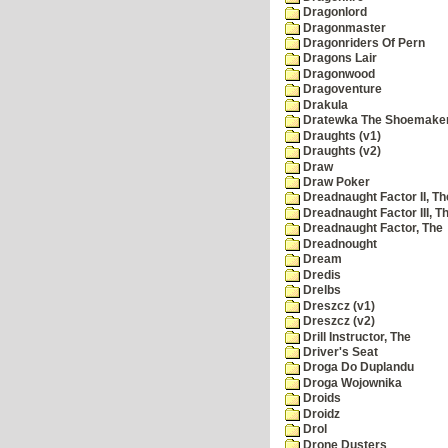
Dragonlord
Dragonmaster
Dragonriders Of Pern
Dragons Lair
Dragonwood
Dragoventure
Drakula
Dratewka The Shoemake
Draughts (v1)
Draughts (v2)
Draw
Draw Poker
Dreadnaught Factor II, Th
Dreadnaught Factor III, T
Dreadnaught Factor, The
Dreadnought
Dream
Dredis
Drelbs
Dreszcz (v1)
Dreszcz (v2)
Drill Instructor, The
Driver's Seat
Droga Do Duplandu
Droga Wojownika
Droids
Droidz
Drol
Drone Dusters