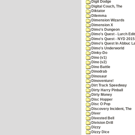
Digit Dodge
Digital Couch, The
Diktator
Dilemma
Dimension Wizards
Dimension X
Dimo's Dungeon
Dimo's Quest - Lurch Edit
Dimo's Quest - NYD 2015 
Dimo's Quest In Abbuc L
Dimo's Underworld
Dinky-Do
Dino (v1)
Dino (v2)
Dino Battle
Dinodrab
Dinosaur
Dinoventure!
Dirt Track Speedway
Dirty Harry Pinball
Dirty Money
Disc Hopper
Disc O Pop
Discovery Incident, The
Diver
Divested Bell
Division Drill
Dizzy
Dizzy Dice