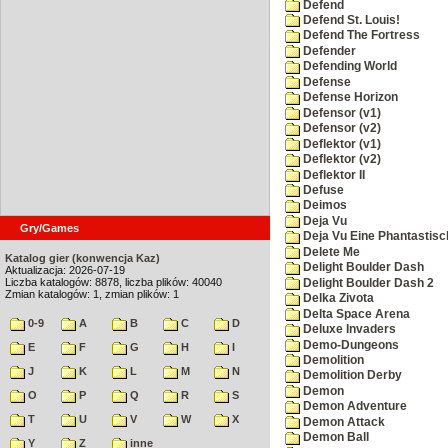
Defend
Defend St. Louis!
Defend The Fortress
Defender
Defending World
Defense
Defense Horizon
Defensor (v1)
Defensor (v2)
Deflektor (v1)
Deflektor (v2)
Deflektor II
Defuse
Deimos
Deja Vu
Gry/Games
Deja Vu Eine Phantastisc
Delete Me
Katalog gier (konwencja Kaz)
Delight Boulder Dash
Aktualizacja: 2026-07-19
Liczba katalogów: 8878, liczba plików: 40040
Delight Boulder Dash 2
Zmian katalogów: 1, zmian plików: 1
Delka Zivota
Delta Space Arena
0-9
A
B
C
D
Deluxe Invaders
Demo-Dungeons
E
F
G
H
I
Demolition
J
K
L
M
N
Demolition Derby
Demon
O
P
Q
R
S
Demon Adventure
T
U
V
W
X
Demon Attack
Demon Ball
Y
Z
inne