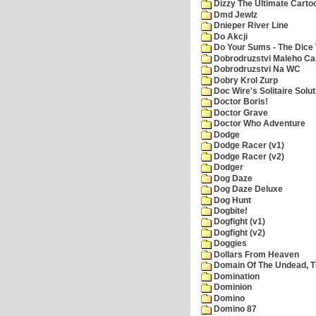
Dizzy The Ultimate Carto
Dmd Jewlz
Dnieper River Line
Do Akcji
Do Your Sums - The Dice 
Dobrodruzstvi Maleho Cap
Dobrodruzstvi Na WC
Dobry Krol Zurp
Doc Wire's Solitaire Solut
Doctor Boris!
Doctor Grave
Doctor Who Adventure
Dodge
Dodge Racer (v1)
Dodge Racer (v2)
Dodger
Dog Daze
Dog Daze Deluxe
Dog Hunt
Dogbite!
Dogfight (v1)
Dogfight (v2)
Doggies
Dollars From Heaven
Domain Of The Undead, 
Domination
Dominion
Domino
Domino 87