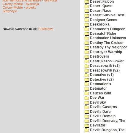
Atari demoscene database - dyskusja
Desert Falcon
Colony Mobile - dyskusja
Desert Quest
Colony Mobile - projekt
Desert Race
Statystyki
Desert Survival Test
Designer Genes
Deskorolka
Nowinki
tworzone dzięki
CuteNews
Desmond's Dungeon
Despatch Rider
Destination Unknown
Destiny The Cruiser
Destroy Thy Neighbor
Destroyer Warship
Destroyers
Destrukszon Flower
Deszczownik (v1)
Deszczownik (v2)
Detective (v1)
Detective (v2)
Detonationix
Detonator
Deuces Wild
Dev War
Devil Sky
Devil's Caverns
Devil's Dare
Devil's Domain
Devil's Doorway, The
Devilator
Devils Dungeon, The