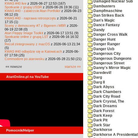
Damaged Nuclear Sub
KWAS #40 live
z 2026-06-27 12:53 (167)
Dambusters
Spotkanie z grupą USSR
z 2026-06-26 19:36 (11)
KWAS #40 - zabierzcie Atari Portfolio!
z 2026-06-23
Dampfmaschine
08:12 (0)
Dan Strikes Back
KWAS #40 - naprawa retrosprzętu
z 2026-06-21
Dan's Magic
17:15 (1)
Dance Fantasy
Sceny z demosceny #7 z Bigerem i MBR
z 2026-
06-19 22:08 (0)
Dandy
Atari Floppy Image Toolkit
z 2026-06-17 13:51 (9)
Danger Cross Walk
Spotkanie online z grupą LST
z 2026-06-16 16:32
Danger Hunt
(17)
Recoil zintegrowany z macOS
z 2026-06-13 21:34
Danger Ranger
(5)
Danger Uxb
KWAS #40 odbędzie się w Katowicach
z 2026-06-
Dangerous City
07 17:59 (25)
Dangerous Dungeons
Commodore po atarowsku
z 2026-05-28 21:50 (21)
Dangerous Street
«« nowsze
starsze »»
Danny's Mirror Magic
Daredevil!
AtariOnline.pl na YouTube
Darg
Darg II
Dark Abyss
Dark Chambers
Dark City Road
Dark Crystal, The
Dark Dreams
Dark Forest
Dark Keep
Dark Pit
Dark Star
Darkhorse
Pomocnik/Helper
Darkhorse A Presidentia