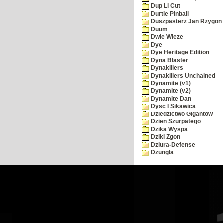
Dup Li Cut
Durtle Pinball
Duszpasterz Jan Rzygon
Duum
Dwie Wieze
Dye
Dye Heritage Edition
Dyna Blaster
Dynakillers
Dynakillers Unchained
Dynamite (v1)
Dynamite (v2)
Dynamite Dan
Dysc I Sikawica
Dziedzictwo Gigantow
Dzien Szurpatego
Dzika Wyspa
Dziki Zgon
Dziura-Defense
Dzungla