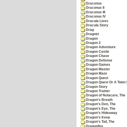
Draconus
Draconus II
Draconus III
Draconus IV
Dracula Lives
Dracula Story
Drag
Dragnet
Dragon
Dragon 2
Dragon Adventure
Dragon Castle
Dragon Chase
Dragon Defense
Dragon Games
Dragon Master
Dragon Maze
Dragon Quest
Dragon Quest Or A Twist I
Dragon Story
Dragon Trainer
Dragon of Notacare, The
Dragon's Breath
Dragon's Den, The
Dragon's Eye, The
Dragon's Hideaway
Dragon's Keep
Dragon's Tail, The
Dragonfire