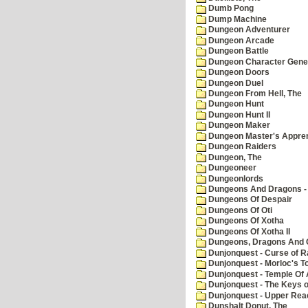
Dumb Pong
Dump Machine
Dungeon Adventurer
Dungeon Arcade
Dungeon Battle
Dungeon Character Gene
Dungeon Doors
Dungeon Duel
Dungeon From Hell, The
Dungeon Hunt
Dungeon Hunt II
Dungeon Maker
Dungeon Master's Appren
Dungeon Raiders
Dungeon, The
Dungeoneer
Dungeonlords
Dungeons And Dragons - 
Dungeons Of Despair
Dungeons Of Oti
Dungeons Of Xotha
Dungeons Of Xotha II
Dungeons, Dragons And O
Dunjonquest - Curse of R
Dunjonquest - Morloc's T
Dunjonquest - Temple Of 
Dunjonquest - The Keys 
Dunjonquest - Upper Rea
Dunshalt Donut, The