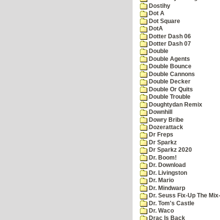
Dostihy
Dot A
Dot Square
DotA
Dotter Dash 06
Dotter Dash 07
Double
Double Agents
Double Bounce
Double Cannons
Double Decker
Double Or Quits
Double Trouble
Doughtydan Remix
Downhill
Dowry Bribe
Dozerattack
Dr Freps
Dr Sparkz
Dr Sparkz 2020
Dr. Boom!
Dr. Download
Dr. Livingston
Dr. Mario
Dr. Mindwarp
Dr. Seuss Fix-Up The Mix
Dr. Tom's Castle
Dr. Waco
Drac Is Back