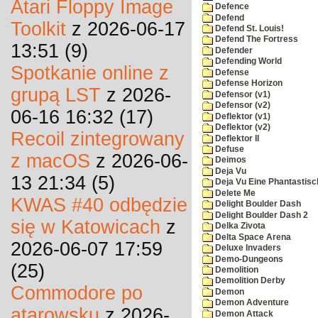
Atari Floppy Image
Defence
Defend
Toolkit
z 2026-06-17
Defend St. Louis!
Defend The Fortress
13:51 (9)
Defender
Defending World
Spotkanie online z
Defense
Defense Horizon
grupą LST
z 2026-
Defensor (v1)
Defensor (v2)
06-16 16:32 (17)
Deflektor (v1)
Deflektor (v2)
Recoil zintegrowany
Deflektor II
Defuse
z macOS
z 2026-06-
Deimos
Deja Vu
13 21:34 (5)
Deja Vu Eine Phantastisc
Delete Me
KWAS #40 odbędzie
Delight Boulder Dash
Delight Boulder Dash 2
się w Katowicach
z
Delka Zivota
Delta Space Arena
2026-06-07 17:59
Deluxe Invaders
Demo-Dungeons
(25)
Demolition
Demolition Derby
Commodore po
Demon
Demon Adventure
atarowsku
z 2026-
Demon Attack