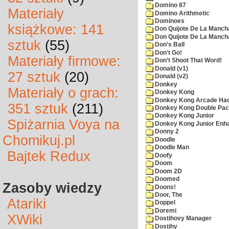
Domino 87
Materiały
Domino Arithmetic
Dominoes
książkowe: 141
Don Quijote De La Manch
Don Quijote De La Manch
sztuk
(55)
Don's Ball
Don't Go!
Materiały firmowe:
Don't Shoot That Word!
Donald (v1)
27 sztuk
(20)
Donald (v2)
Donkey
Materiały o grach:
Donkey Kong
Donkey Kong Arcade Ha
351 sztuk
(211)
Donkey Kong Double Pa
Donkey Kong Junior
Spiżarnia Voya na
Donkey Kong Junior Enh
Donny 2
Chomikuj.pl
Doodle
Doodle Man
Bajtek Redux
Doofy
Doom
Doom 2D
Doomed
Zasoby wiedzy
Doons!
Door, The
Atariki
Doppel
Doremi
XWiki
Dostihovy Manager
Dostihy