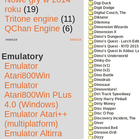
Digi Duck
roku
(19)
Digit Dodge
Digital Couch, The
Tritone engine
(11)
Diktator
Dilemma
QChan Engine
(6)
Dimension Wizards
Dimension X
Dimo's Dungeon
nowsze
starsze
Dimo's Quest - Lurch Edit
Dimo's Quest - NYD 2015 
Dimo's Quest In Abbuc L
Emulatory
Dimo's Underworld
Dinky-Do
Emulator
Dino (v1)
Dino (v2)
Atari800Win
Dino Battle
Dinodrab
Emulator
Dinosaur
Dinoventure!
Atari800Win PLus
Dirt Track Speedway
Dirty Harry Pinball
4.0 (Windows)
Dirty Money
Disc Hopper
Emulator Atari++
Disc O Pop
Discovery Incident, The
(multiplatform)
Diver
Divested Bell
Emulator Altirra
Division Drill
Dizzy