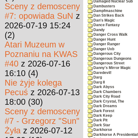
Damaged Nuclear Sub
Sceny z demosceny
Dambusters
Dampfmaschine
#7: opowiada SuN
z
Dan Strikes Back
Dan's Magic
2026-07-19 15:24
Dance Fantasy
Dandy
(2)
Danger Cross Walk
Danger Hunt
Atari Muzeum w
Danger Ranger
Danger Uxb
Poznaniu na KWAS
Dangerous City
Dangerous Dungeons
#40
z 2026-07-16
Dangerous Street
Danny's Mirror Magic
16:10 (4)
Daredevil!
Darg
Nie żyje kolega
Darg II
Dark Abyss
Pecuś
z 2026-07-13
Dark Chambers
Dark City Road
18:00 (30)
Dark Crystal, The
Dark Dreams
Sceny z demosceny
Dark Forest
Dark Keep
#7 - Grzegorz "Sun"
Dark Pit
Dark Star
Żyła
z 2026-07-12
Darkhorse
Darkhorse A Presidentia