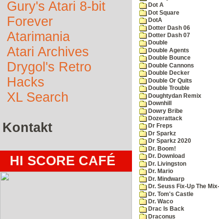
Gury's Atari 8-bit
Dot A
Dot Square
Forever
DotA
Dotter Dash 06
Atarimania
Dotter Dash 07
Double
Atari Archives
Double Agents
Double Bounce
Drygol's Retro
Double Cannons
Double Decker
Hacks
Double Or Quits
Double Trouble
XL Search
Doughtydan Remix
Downhill
Dowry Bribe
Dozerattack
Kontakt
Dr Freps
Dr Sparkz
Dr Sparkz 2020
Dr. Boom!
Dr. Download
HI SCORE CAFÉ
Dr. Livingston
Dr. Mario
Dr. Mindwarp
Dr. Seuss Fix-Up The Mix
Dr. Tom's Castle
Dr. Waco
Drac Is Back
Draconus