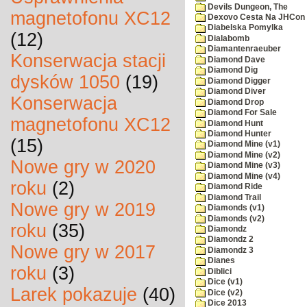
Devils Dungeon, The
magnetofonu XC12
Dexovo Cesta Na JHCon
Diabelska Pomylka
(12)
Dialabomb
Diamantenraeuber
Konserwacja stacji
Diamond Dave
Diamond Dig
dysków 1050
(19)
Diamond Digger
Diamond Diver
Konserwacja
Diamond Drop
Diamond For Sale
magnetofonu XC12
Diamond Hunt
Diamond Hunter
(15)
Diamond Mine (v1)
Diamond Mine (v2)
Nowe gry w 2020
Diamond Mine (v3)
Diamond Mine (v4)
roku
(2)
Diamond Ride
Diamond Trail
Nowe gry w 2019
Diamonds (v1)
Diamonds (v2)
roku
(35)
Diamondz
Diamondz 2
Nowe gry w 2017
Diamondz 3
Dianes
roku
(3)
Diblici
Dice (v1)
Larek pokazuje
(40)
Dice (v2)
Dice 2013