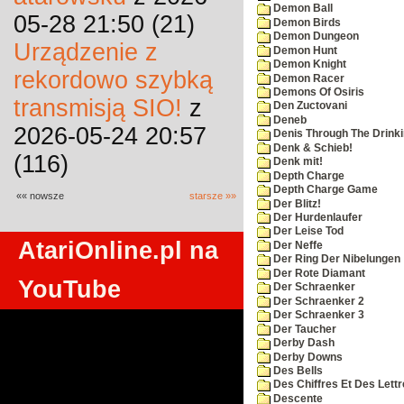
Demon Ball
05-28 21:50 (21)
Demon Birds
Demon Dungeon
Urządzenie z
Demon Hunt
Demon Knight
rekordowo szybką
Demon Racer
Demons Of Osiris
transmisją SIO!
z
Den Zuctovani
Deneb
2026-05-24 20:57
Denis Through The Drinki
Denk & Schieb!
(116)
Denk mit!
Depth Charge
Depth Charge Game
«« nowsze
starsze »»
Der Blitz!
Der Hurdenlaufer
Der Leise Tod
AtariOnline.pl na
Der Neffe
Der Ring Der Nibelungen
Der Rote Diamant
YouTube
Der Schraenker
Der Schraenker 2
Der Schraenker 3
Der Taucher
Derby Dash
Derby Downs
Des Bells
Des Chiffres Et Des Lett
Descente