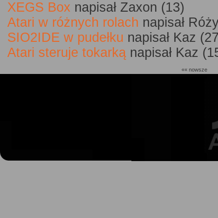
XEGS Box
napisał Zaxon (13)
Atari w różnych rolach
napisał Róży
SIO2IDE w pudełku
napisał Kaz (27
Atari steruje tokarką
napisał Kaz (1
«« nowsze