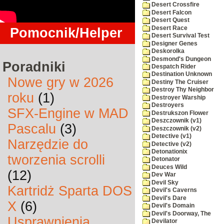
Desert Crossfire
Desert Falcon
Desert Quest
Desert Race
Pomocnik/Helper
Desert Survival Test
Designer Genes
Deskorolka
Desmond's Dungeon
Poradniki
Despatch Rider
Destination Unknown
Nowe gry w 2026
Destiny The Cruiser
Destroy Thy Neighbor
roku
(1)
Destroyer Warship
Destroyers
SFX-Engine w MAD
Destrukszon Flower
Deszczownik (v1)
Pascalu
(3)
Deszczownik (v2)
Detective (v1)
Narzędzie do
Detective (v2)
Detonationix
tworzenia scrolli
Detonator
Deuces Wild
(12)
Dev War
Devil Sky
Kartridż Sparta DOS
Devil's Caverns
Devil's Dare
X
(6)
Devil's Domain
Devil's Doorway, The
Usprawnienia
Devilator