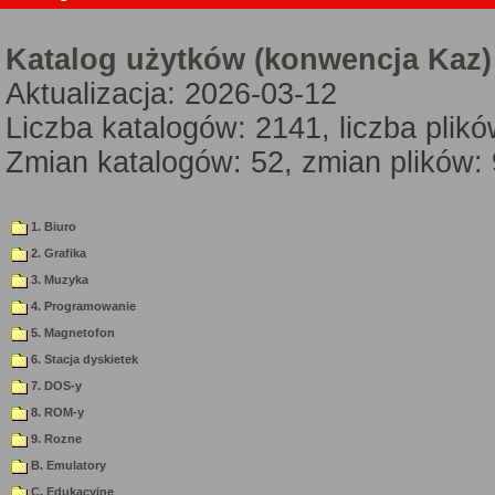
Katalog użytków (konwencja Kaz)
Aktualizacja: 2026-03-12
Liczba katalogów: 2141, liczba plik
Zmian katalogów: 52, zmian plików:
1. Biuro
2. Grafika
3. Muzyka
4. Programowanie
5. Magnetofon
6. Stacja dyskietek
7. DOS-y
8. ROM-y
9. Rozne
B. Emulatory
C. Edukacyjne