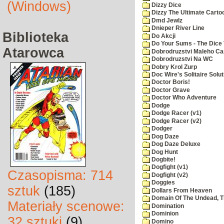
(Windows)
Dizzy Dice
Dizzy The Ultimate Carto
Dmd Jewlz
Dnieper River Line
Biblioteka
Do Akcji
Do Your Sums - The Dice 
Atarowca
Dobrodruzstvi Maleho Cap
Dobrodruzstvi Na WC
Dobry Krol Zurp
Doc Wire's Solitaire Solut
Doctor Boris!
Doctor Grave
Doctor Who Adventure
Dodge
Dodge Racer (v1)
Dodge Racer (v2)
Dodger
Dog Daze
Dog Daze Deluxe
Dog Hunt
Dogbite!
Dogfight (v1)
Czasopisma: 714
Dogfight (v2)
Doggies
sztuk
(185)
Dollars From Heaven
Domain Of The Undead, 
Materiały scenowe:
Domination
Dominion
32 sztuki
(9)
Domino