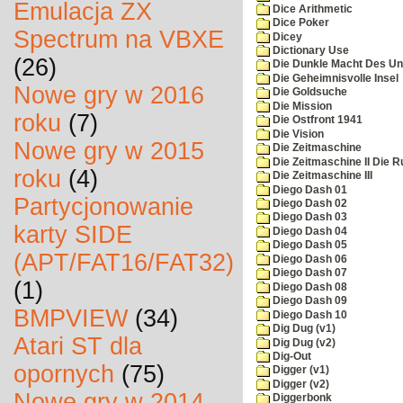
Emulacja ZX
Dice Arithmetic
Dice Poker
Spectrum na VBXE
Dicey
Dictionary Use
(26)
Die Dunkle Macht Des Un
Die Geheimnisvolle Insel
Nowe gry w 2016
Die Goldsuche
Die Mission
roku
(7)
Die Ostfront 1941
Die Vision
Nowe gry w 2015
Die Zeitmaschine
Die Zeitmaschine II Die 
roku
(4)
Die Zeitmaschine III
Diego Dash 01
Partycjonowanie
Diego Dash 02
Diego Dash 03
karty SIDE
Diego Dash 04
Diego Dash 05
(APT/FAT16/FAT32)
Diego Dash 06
Diego Dash 07
(1)
Diego Dash 08
Diego Dash 09
BMPVIEW
(34)
Diego Dash 10
Dig Dug (v1)
Atari ST dla
Dig Dug (v2)
Dig-Out
opornych
(75)
Digger (v1)
Digger (v2)
Nowe gry w 2014
Diggerbonk