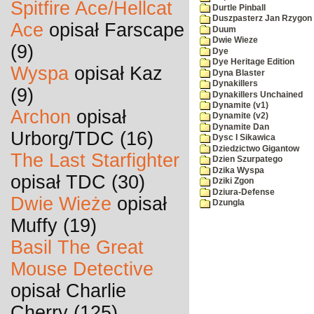
Spitfire Ace/Hellcat
Durtle Pinball
Duszpasterz Jan Rzygon
Ace
opisał Farscape
Duum
Dwie Wieze
(9)
Dye
Dye Heritage Edition
Wyspa
opisał Kaz
Dyna Blaster
Dynakillers
(9)
Dynakillers Unchained
Dynamite (v1)
Archon
opisał
Dynamite (v2)
Dynamite Dan
Urborg/TDC (16)
Dysc I Sikawica
Dziedzictwo Gigantow
The Last Starfighter
Dzien Szurpatego
Dzika Wyspa
opisał TDC (30)
Dziki Zgon
Dziura-Defense
Dwie Wieże
opisał
Dzungla
Muffy (19)
Basil The Great
Mouse Detective
opisał Charlie
Cherry (125)