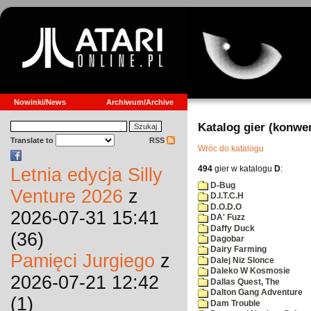
Nowinki/News
Archiwum/Archive
Katalog gier (konwe
Translate to
RSS
Wróc do katalogu
494
gier w katalogu
D
:
Letnia edycja Silly
D-Bug
Venture 2026
z
D.I.T.C.H
D.O.D.O
2026-07-31 15:41
DA' Fuzz
Daffy Duck
(36)
Dagobar
Dairy Farming
Pamięci Jurgiego
z
Dalej Niz Slonce
Daleko W Kosmosie
2026-07-21 12:42
Dallas Quest, The
Dalton Gang Adventure
(1)
Dam Trouble