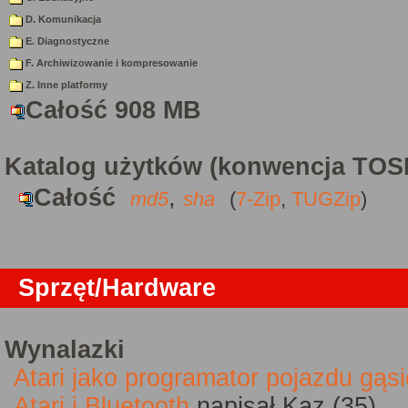
D. Komunikacja
E. Diagnostyczne
F. Archiwizowanie i kompresowanie
Z. Inne platformy
Całość 908 MB
Katalog użytków (konwencja TOS
Całość
,
md5
sha
(
7-Zip
,
TUGZip
)
Sprzęt/Hardware
Wynalazki
Atari jako programator pojazdu gąs
Atari i Bluetooth
napisał Kaz (35)