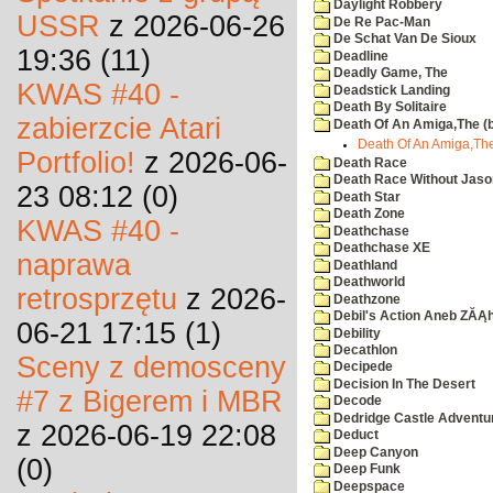
Daylight Robbery
USSR
z 2026-06-26
De Re Pac-Man
De Schat Van De Sioux
19:36 (11)
Deadline
Deadly Game, The
KWAS #40 -
Deadstick Landing
Death By Solitaire
zabierzcie Atari
Death Of An Amiga,The (b
Death Of An Amiga,The 
Portfolio!
z 2026-06-
Death Race
Death Race Without Jaso
23 08:12 (0)
Death Star
Death Zone
KWAS #40 -
Deathchase
Deathchase XE
naprawa
Deathland
Deathworld
retrosprzętu
z 2026-
Deathzone
Debil's Action Aneb ZĂĄ
06-21 17:15 (1)
Debility
Decathlon
Sceny z demosceny
Decipede
Decision In The Desert
#7 z Bigerem i MBR
Decode
Dedridge Castle Adventu
z 2026-06-19 22:08
Deduct
Deep Canyon
(0)
Deep Funk
Deepspace