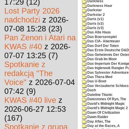
17:29 (12)
Darkness
Darkness Hour
Lost Party 2026
Darkstar
Darkstar 2
nadchodzi
z 2026-
Darts (v1)
Darts (v2)
07-08 15:28 (23)
Darts (v3)
Das Alte Haus
Pan Zenon i Atari na
Das Boersenspiel
Das CIA- Abenteuer
KWAS #40
z 2026-
Das Dorf Der Toten
Das Erste Deutsche D&D
07-07 13:25 (7)
Das Geheimnis Der Oster
Das Grab Im Moor
Spotkanie z
Das Imperium Der Konig
Das Inglenook Rangier Pu
redakcją "The
Das Sylvester Adventure
Das Thera-Med
Voice"
z 2026-07-04
Das U-Boot
Das Verzauberte Schloss
07:42 (9)
Dash
Dateline Titanic
KWAS #40 live
z
Datestones Of Ryn, The
David's Midnight Magic
2026-06-27 12:53
David's Midnight Magic 2
Dawn Of Civilization
(167)
Dawn Raider
Day After, The
Spotkanie z grupą
Day at the Races, A