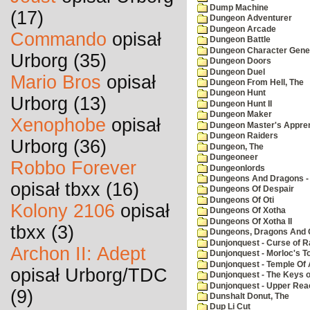
Dump Machine
(17)
Dungeon Adventurer
Dungeon Arcade
Commando
opisał
Dungeon Battle
Dungeon Character Gene
Urborg (35)
Dungeon Doors
Dungeon Duel
Mario Bros
opisał
Dungeon From Hell, The
Dungeon Hunt
Urborg (13)
Dungeon Hunt II
Dungeon Maker
Xenophobe
opisał
Dungeon Master's Appren
Dungeon Raiders
Urborg (36)
Dungeon, The
Dungeoneer
Robbo Forever
Dungeonlords
Dungeons And Dragons - 
opisał tbxx (16)
Dungeons Of Despair
Dungeons Of Oti
Kolony 2106
opisał
Dungeons Of Xotha
Dungeons Of Xotha II
tbxx (3)
Dungeons, Dragons And O
Dunjonquest - Curse of R
Archon II: Adept
Dunjonquest - Morloc's T
Dunjonquest - Temple Of 
opisał Urborg/TDC
Dunjonquest - The Keys 
Dunjonquest - Upper Rea
(9)
Dunshalt Donut, The
Dup Li Cut