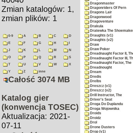
40040
Dragonmaster
Zmian katalogów: 1,
Dragonriders Of Pern
Dragons Lair
zmian plików: 1
Dragonwood
Dragoventure
Drakula
Dratewka The Shoemake
Draughts (v1)
0-9
A
B
C
D
Draughts (v2)
E
F
G
H
I
Draw
Draw Poker
J
K
L
M
N
Dreadnaught Factor II, Th
O
P
Q
R
S
Dreadnaught Factor III, T
Dreadnaught Factor, The
T
U
V
W
X
Dreadnought
Y
Z
inne
Dream
Dredis
Całość 3074 MB
Drelbs
Dreszcz (v1)
Dreszcz (v2)
Drill Instructor, The
Katalog gier
Driver's Seat
Droga Do Duplandu
(konwencja TOSEC)
Droga Wojownika
Droids
Aktualizacja: 2021-
Droidz
Drol
07-11
Drone Dusters
Drop (v1)