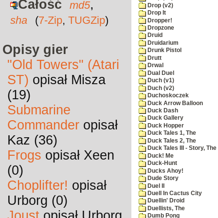
Całość
,
md5
Drop (v2)
Drop It
sha
(
7-Zip
,
TUGZip
)
Dropper!
Dropzone
Druid
Druidarium
Opisy gier
Drunk Pistol
Drutt
"Old Towers" (Atari
Drwal
Dual Duel
ST)
opisał Misza
Duch (v1)
Duch (v2)
(19)
Duchoskoczek
Duck Arrow Balloon
Submarine
Duck Dash
Duck Gallery
Commander
opisał
Duck Hopper
Duck Tales 1, The
Kaz (36)
Duck Tales 2, The
Duck Tales III - Story, The
Frogs
opisał Xeen
Duck! Me
Duck-Hunt
(0)
Ducks Ahoy!
Dude Story
Choplifter!
opisał
Duel II
Duell In Cactus City
Urborg (0)
Duellin' Droid
Duellists, The
Joust
opisał Urborg
Dumb Pong