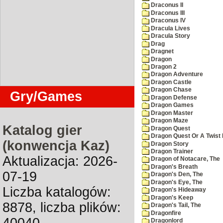
Draconus II
Draconus III
Draconus IV
Dracula Lives
Dracula Story
Drag
Dragnet
Dragon
Dragon 2
Dragon Adventure
Dragon Castle
Dragon Chase
Gry/Games
Dragon Defense
Dragon Games
Dragon Master
Dragon Maze
Katalog gier
Dragon Quest
Dragon Quest Or A Twist I
(konwencja Kaz)
Dragon Story
Dragon Trainer
Aktualizacja: 2026-
Dragon of Notacare, The
Dragon's Breath
07-19
Dragon's Den, The
Dragon's Eye, The
Liczba katalogów:
Dragon's Hideaway
Dragon's Keep
8878, liczba plików:
Dragon's Tail, The
Dragonfire
Dragonlord