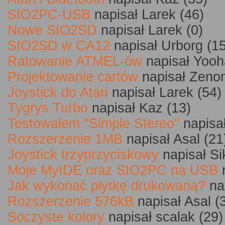
SIO2PC-USB
napisał Larek (46)
Nowe SIO2SD
napisał Larek (0)
SIO2SD w CA12
napisał Urborg (15
Ratowanie ATMEL-ów
napisał Yooh
Projektowanie cartów
napisał Zenon
Joystick do Atari
napisał Larek (54)
Tygrys Turbo
napisał Kaz (13)
Testowałem "Simple Stereo"
napisał
Rozszerzenie 1MB
napisał Asal (21
Joystick trzyprzyciskowy
napisał Si
Moje MyIDE oraz SIO2PC na USB
n
Jak wykonać płytkę drukowaną?
nap
Rozszerzenie 576kB
napisał Asal (
Soczyste kolory
napisał scalak (29)