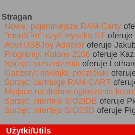
Stragan
Nowe, pojemniejsze RAM-Carty
ofe
"mouSTer" czyli myszka ST
oferuje
Atari USBJoy Adapter
oferuje Jaku
Programy: Kolony 2106
oferuje Kaz
Sprzęt: rozszerzenia
oferuje Lothar
Gadżety: naklejki, pocztówki
oferuje
Sprzęt: cartridge RAM-CART
oferuj
Miejsce na drobne ogłoszenia kupn
Sprzęt: interfejs SIO2IDE
oferuje Pi
Sprzęt: interfejs SIO2SD
oferuje Pig
Użytki/Utils