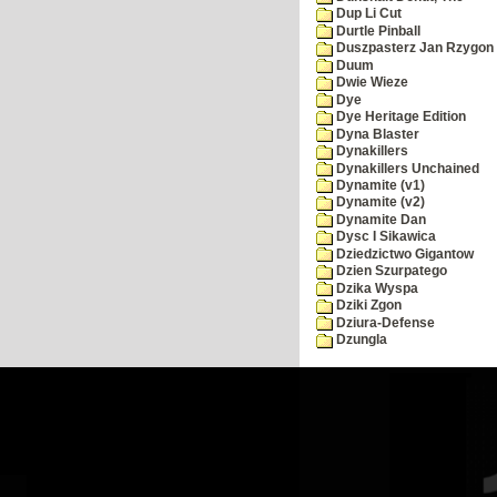
Dup Li Cut
Durtle Pinball
Duszpasterz Jan Rzygon
Duum
Dwie Wieze
Dye
Dye Heritage Edition
Dyna Blaster
Dynakillers
Dynakillers Unchained
Dynamite (v1)
Dynamite (v2)
Dynamite Dan
Dysc I Sikawica
Dziedzictwo Gigantow
Dzien Szurpatego
Dzika Wyspa
Dziki Zgon
Dziura-Defense
Dzungla