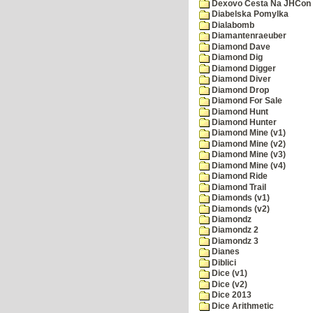
Dexovo Cesta Na JHCon
Diabelska Pomylka
Dialabomb
Diamantenraeuber
Diamond Dave
Diamond Dig
Diamond Digger
Diamond Diver
Diamond Drop
Diamond For Sale
Diamond Hunt
Diamond Hunter
Diamond Mine (v1)
Diamond Mine (v2)
Diamond Mine (v3)
Diamond Mine (v4)
Diamond Ride
Diamond Trail
Diamonds (v1)
Diamonds (v2)
Diamondz
Diamondz 2
Diamondz 3
Dianes
Diblici
Dice (v1)
Dice (v2)
Dice 2013
Dice Arithmetic