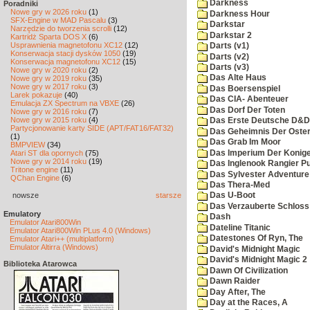
Darkness
Poradniki
Nowe gry w 2026 roku
(1)
Darkness Hour
SFX-Engine w MAD Pascalu
(3)
Darkstar
Narzędzie do tworzenia scrolli
(12)
Darkstar 2
Kartridż Sparta DOS X
(6)
Usprawnienia magnetofonu XC12
(12)
Darts (v1)
Konserwacja stacji dysków 1050
(19)
Darts (v2)
Konserwacja magnetofonu XC12
(15)
Darts (v3)
Nowe gry w 2020 roku
(2)
Das Alte Haus
Nowe gry w 2019 roku
(35)
Nowe gry w 2017 roku
(3)
Das Boersenspiel
Larek pokazuje
(40)
Das CIA- Abenteuer
Emulacja ZX Spectrum na VBXE
(26)
Das Dorf Der Toten
Nowe gry w 2016 roku
(7)
Nowe gry w 2015 roku
(4)
Das Erste Deutsche D&D
Partycjonowanie karty SIDE (APT/FAT16/FAT32)
Das Geheimnis Der Oster
(1)
Das Grab Im Moor
BMPVIEW
(34)
Das Imperium Der Konig
Atari ST dla opornych
(75)
Nowe gry w 2014 roku
(19)
Das Inglenook Rangier Pu
Tritone engine
(11)
Das Sylvester Adventure
QChan Engine
(6)
Das Thera-Med
nowsze
starsze
Das U-Boot
Das Verzauberte Schloss
Emulatory
Dash
Emulator Atari800Win
Dateline Titanic
Emulator Atari800Win PLus 4.0 (Windows)
Datestones Of Ryn, The
Emulator Atari++ (multiplatform)
Emulator Altirra (Windows)
David's Midnight Magic
David's Midnight Magic 2
Biblioteka Atarowca
Dawn Of Civilization
Dawn Raider
Day After, The
Day at the Races, A