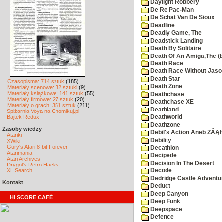
Daylight Robbery
De Re Pac-Man
De Schat Van De Sioux
Deadline
Deadly Game, The
Deadstick Landing
Death By Solitaire
Death Of An Amiga,The (b
Death Race
Death Race Without Jaso
Death Star
Czasopisma: 714 sztuk
(185)
Death Zone
Materiały scenowe: 32 sztuki
(9)
Materiały książkowe: 141 sztuk
(55)
Deathchase
Materiały firmowe: 27 sztuk
(20)
Deathchase XE
Materiały o grach: 351 sztuk
(211)
Deathland
Spiżarnia Voya na Chomikuj.pl
Bajtek Redux
Deathworld
Deathzone
Zasoby wiedzy
Debil's Action Aneb ZĂĄ
Atariki
Debility
XWiki
Gury's Atari 8-bit Forever
Decathlon
Atarimania
Decipede
Atari Archives
Decision In The Desert
Drygol's Retro Hacks
XL Search
Decode
Dedridge Castle Adventu
Kontakt
Deduct
Deep Canyon
HI SCORE CAFÉ
Deep Funk
Deepspace
Defence