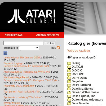
Nowinki/News
Archiwum/Archive
Katalog gier (konwe
Translate to
RSS
Wróc do katalogu
494
gier w katalogu
D
:
Letnia edycja Silly Venture 2026
z 2026-07-31
15:41 (36)
D-Bug
Pamięci Jurgiego
z 2026-07-21 12:42 (1)
Sceny z demosceny #7: opowiada SuN
z 2026-07-
D.I.T.C.H
19 15:24 (2)
D.O.D.O
Atari Muzeum w Poznaniu na KWAS #40
z 2026-
DA' Fuzz
07-16 16:10 (4)
Nie żyje kolega Pecuś
z 2026-07-13 18:00 (30)
Daffy Duck
Sceny z demosceny #7 - Grzegorz "Sun" Żyła
z
Dagobar
2026-07-12 17:29 (12)
Dairy Farming
Lost Party 2026 nadchodzi
z 2026-07-08 15:28
Dalej Niz Slonce
(23)
Pan Zenon i Atari na KWAS #40
z 2026-07-07 13:25
Daleko W Kosmosie
(7)
Dallas Quest, The
Spotkanie z redakcją "The Voice"
z 2026-07-04
Dalton Gang Adventure
07:42 (9)
KWAS #40 live
z 2026-06-27 12:53 (167)
Dam Trouble
Spotkanie z grupą USSR
z 2026-06-26 19:36 (11)