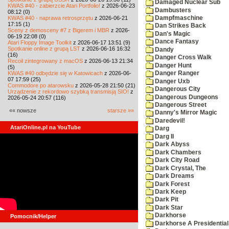
Damaged Nuclear Sub
KWAS #40 - zabierzcie Atari Portfolio!
z 2026-06-23
Dambusters
08:12 (0)
KWAS #40 - naprawa retrosprzętu
z 2026-06-21
Dampfmaschine
17:15 (1)
Dan Strikes Back
Sceny z demosceny #7 z Bigerem i MBR
z 2026-
Dan's Magic
06-19 22:08 (0)
Dance Fantasy
Atari Floppy Image Toolkit
z 2026-06-17 13:51 (9)
Spotkanie online z grupą LST
z 2026-06-16 16:32
Dandy
(16)
Danger Cross Walk
Recoil zintegrowany z macOS
z 2026-06-13 21:34
Danger Hunt
(5)
KWAS #40 odbędzie się w Katowicach
z 2026-06-
Danger Ranger
07 17:59 (25)
Danger Uxb
Commodore po atarowsku
z 2026-05-28 21:50 (21)
Dangerous City
Urządzenie z rekordowo szybką transmisją SIO!
z
Dangerous Dungeons
2026-05-24 20:57 (116)
Dangerous Street
«« nowsze
starsze »»
Danny's Mirror Magic
Daredevil!
AtariOnline.pl na YouTube
Darg
Darg II
Dark Abyss
Dark Chambers
Dark City Road
Dark Crystal, The
Dark Dreams
Dark Forest
Dark Keep
Dark Pit
Dark Star
Darkhorse
Pomocnik/Helper
Darkhorse A Presidentia