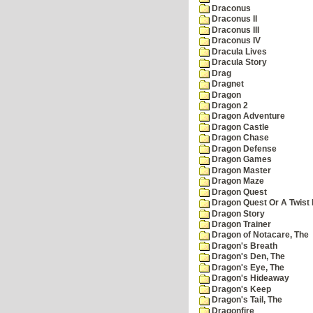
Draconus
Draconus II
Draconus III
Draconus IV
Dracula Lives
Dracula Story
Drag
Dragnet
Dragon
Dragon 2
Dragon Adventure
Dragon Castle
Dragon Chase
Dragon Defense
Dragon Games
Dragon Master
Dragon Maze
Dragon Quest
Dragon Quest Or A Twist I
Dragon Story
Dragon Trainer
Dragon of Notacare, The
Dragon's Breath
Dragon's Den, The
Dragon's Eye, The
Dragon's Hideaway
Dragon's Keep
Dragon's Tail, The
Dragonfire