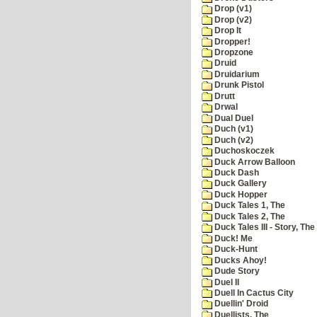
Drop (v1)
Drop (v2)
Drop It
Dropper!
Dropzone
Druid
Druidarium
Drunk Pistol
Drutt
Drwal
Dual Duel
Duch (v1)
Duch (v2)
Duchoskoczek
Duck Arrow Balloon
Duck Dash
Duck Gallery
Duck Hopper
Duck Tales 1, The
Duck Tales 2, The
Duck Tales III - Story, The
Duck! Me
Duck-Hunt
Ducks Ahoy!
Dude Story
Duel II
Duell In Cactus City
Duellin' Droid
Duellists, The