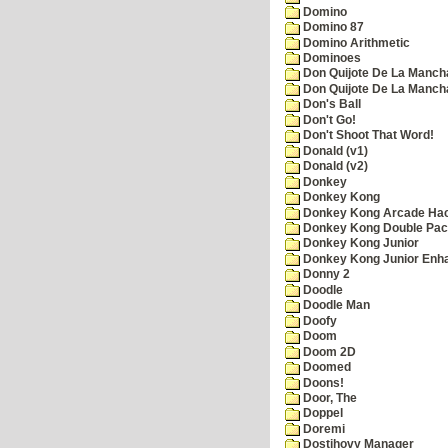
Domino
Domino 87
Domino Arithmetic
Dominoes
Don Quijote De La Manch
Don Quijote De La Manch
Don's Ball
Don't Go!
Don't Shoot That Word!
Donald (v1)
Donald (v2)
Donkey
Donkey Kong
Donkey Kong Arcade Ha
Donkey Kong Double Pa
Donkey Kong Junior
Donkey Kong Junior Enh
Donny 2
Doodle
Doodle Man
Doofy
Doom
Doom 2D
Doomed
Doons!
Door, The
Doppel
Doremi
Dostihovy Manager