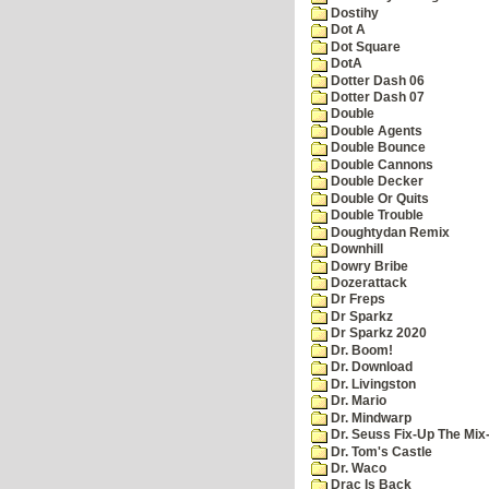
Dostihy
Dot A
Dot Square
DotA
Dotter Dash 06
Dotter Dash 07
Double
Double Agents
Double Bounce
Double Cannons
Double Decker
Double Or Quits
Double Trouble
Doughtydan Remix
Downhill
Dowry Bribe
Dozerattack
Dr Freps
Dr Sparkz
Dr Sparkz 2020
Dr. Boom!
Dr. Download
Dr. Livingston
Dr. Mario
Dr. Mindwarp
Dr. Seuss Fix-Up The Mix
Dr. Tom's Castle
Dr. Waco
Drac Is Back