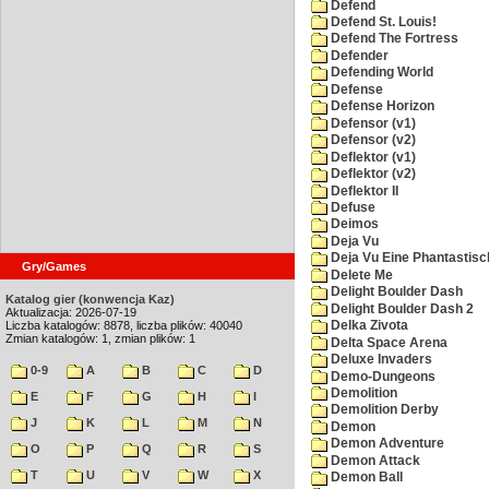
Defend
Defend St. Louis!
Defend The Fortress
Defender
Defending World
Defense
Defense Horizon
Defensor (v1)
Defensor (v2)
Deflektor (v1)
Deflektor (v2)
Deflektor II
Defuse
Deimos
Deja Vu
Deja Vu Eine Phantastisc
Gry/Games
Delete Me
Delight Boulder Dash
Katalog gier (konwencja Kaz)
Delight Boulder Dash 2
Aktualizacja: 2026-07-19
Liczba katalogów: 8878, liczba plików: 40040
Delka Zivota
Zmian katalogów: 1, zmian plików: 1
Delta Space Arena
Deluxe Invaders
0-9
A
B
C
D
Demo-Dungeons
Demolition
E
F
G
H
I
Demolition Derby
J
K
L
M
N
Demon
Demon Adventure
O
P
Q
R
S
Demon Attack
T
U
V
W
X
Demon Ball