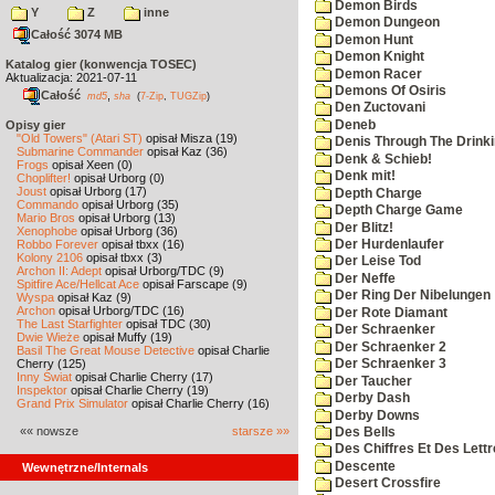
Demon Birds
Y
Z
inne
Demon Dungeon
Całość 3074 MB
Demon Hunt
Demon Knight
Katalog gier (konwencja TOSEC)
Demon Racer
Aktualizacja: 2021-07-11
Demons Of Osiris
Całość
,
md5
sha
(
7-Zip
,
TUGZip
)
Den Zuctovani
Deneb
Opisy gier
"Old Towers" (Atari ST)
opisał Misza (19)
Denis Through The Drinki
Submarine Commander
opisał Kaz (36)
Denk & Schieb!
Frogs
opisał Xeen (0)
Denk mit!
Choplifter!
opisał Urborg (0)
Joust
opisał Urborg (17)
Depth Charge
Commando
opisał Urborg (35)
Depth Charge Game
Mario Bros
opisał Urborg (13)
Der Blitz!
Xenophobe
opisał Urborg (36)
Robbo Forever
opisał tbxx (16)
Der Hurdenlaufer
Kolony 2106
opisał tbxx (3)
Der Leise Tod
Archon II: Adept
opisał Urborg/TDC (9)
Der Neffe
Spitfire Ace/Hellcat Ace
opisał Farscape (9)
Der Ring Der Nibelungen
Wyspa
opisał Kaz (9)
Archon
opisał Urborg/TDC (16)
Der Rote Diamant
The Last Starfighter
opisał TDC (30)
Der Schraenker
Dwie Wieże
opisał Muffy (19)
Der Schraenker 2
Basil The Great Mouse Detective
opisał Charlie
Cherry (125)
Der Schraenker 3
Inny Świat
opisał Charlie Cherry (17)
Der Taucher
Inspektor
opisał Charlie Cherry (19)
Derby Dash
Grand Prix Simulator
opisał Charlie Cherry (16)
Derby Downs
«« nowsze
starsze »»
Des Bells
Des Chiffres Et Des Lett
Descente
Wewnętrzne/Internals
Desert Crossfire