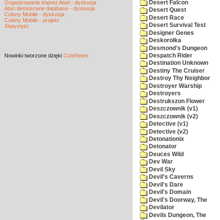
Desert Falcon
Organizowanie imprez Atari - dyskusja
Atari demoscene database - dyskusja
Desert Quest
Colony Mobile - dyskusja
Desert Race
Colony Mobile - projekt
Desert Survival Test
Statystyki
Designer Genes
Deskorolka
Desmond's Dungeon
Nowinki
tworzone dzięki
CuteNews
Despatch Rider
Destination Unknown
Destiny The Cruiser
Destroy Thy Neighbor
Destroyer Warship
Destroyers
Destrukszon Flower
Deszczownik (v1)
Deszczownik (v2)
Detective (v1)
Detective (v2)
Detonationix
Detonator
Deuces Wild
Dev War
Devil Sky
Devil's Caverns
Devil's Dare
Devil's Domain
Devil's Doorway, The
Devilator
Devils Dungeon, The