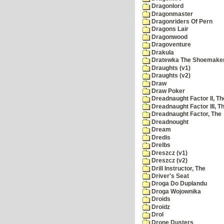
Dragonlord
Dragonmaster
Dragonriders Of Pern
Dragons Lair
Dragonwood
Dragoventure
Drakula
Dratewka The Shoemake
Draughts (v1)
Draughts (v2)
Draw
Draw Poker
Dreadnaught Factor II, Th
Dreadnaught Factor III, T
Dreadnaught Factor, The
Dreadnought
Dream
Dredis
Drelbs
Dreszcz (v1)
Dreszcz (v2)
Drill Instructor, The
Driver's Seat
Droga Do Duplandu
Droga Wojownika
Droids
Droidz
Drol
Drone Dusters