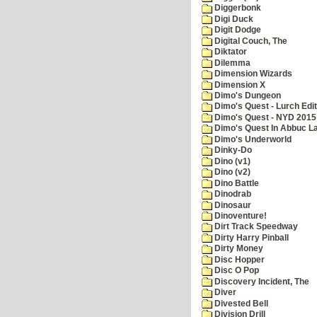
Diggerbonk
Digi Duck
Digit Dodge
Digital Couch, The
Diktator
Dilemma
Dimension Wizards
Dimension X
Dimo's Dungeon
Dimo's Quest - Lurch Edit
Dimo's Quest - NYD 2015 
Dimo's Quest In Abbuc L
Dimo's Underworld
Dinky-Do
Dino (v1)
Dino (v2)
Dino Battle
Dinodrab
Dinosaur
Dinoventure!
Dirt Track Speedway
Dirty Harry Pinball
Dirty Money
Disc Hopper
Disc O Pop
Discovery Incident, The
Diver
Divested Bell
Division Drill