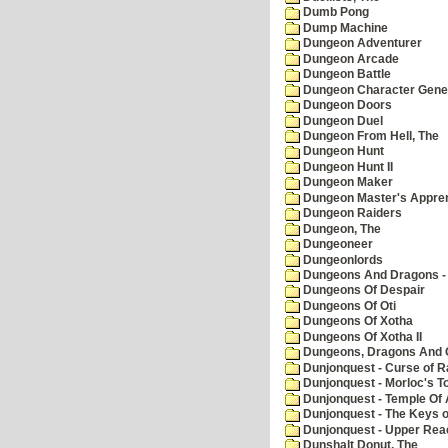
Dumb Pong
Dump Machine
Dungeon Adventurer
Dungeon Arcade
Dungeon Battle
Dungeon Character Gene
Dungeon Doors
Dungeon Duel
Dungeon From Hell, The
Dungeon Hunt
Dungeon Hunt II
Dungeon Maker
Dungeon Master's Appren
Dungeon Raiders
Dungeon, The
Dungeoneer
Dungeonlords
Dungeons And Dragons - 
Dungeons Of Despair
Dungeons Of Oti
Dungeons Of Xotha
Dungeons Of Xotha II
Dungeons, Dragons And O
Dunjonquest - Curse of R
Dunjonquest - Morloc's T
Dunjonquest - Temple Of 
Dunjonquest - The Keys 
Dunjonquest - Upper Rea
Dunshalt Donut, The