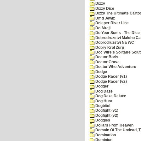
Dizzy
Dizzy Dice
Dizzy The Ultimate Carto
Dmd Jewlz
Dnieper River Line
Do Akcji
Do Your Sums - The Dice 
Dobrodruzstvi Maleho Cap
Dobrodruzstvi Na WC
Dobry Krol Zurp
Doc Wire's Solitaire Solut
Doctor Boris!
Doctor Grave
Doctor Who Adventure
Dodge
Dodge Racer (v1)
Dodge Racer (v2)
Dodger
Dog Daze
Dog Daze Deluxe
Dog Hunt
Dogbite!
Dogfight (v1)
Dogfight (v2)
Doggies
Dollars From Heaven
Domain Of The Undead, 
Domination
Dominion