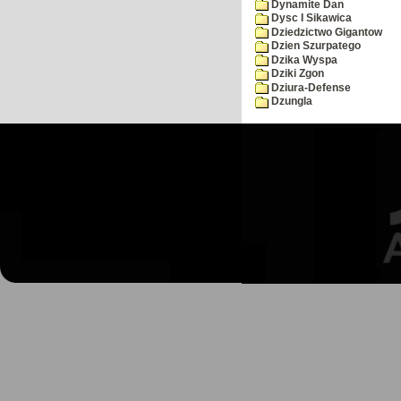
Dynamite Dan
Dysc I Sikawica
Dziedzictwo Gigantow
Dzien Szurpatego
Dzika Wyspa
Dziki Zgon
Dziura-Defense
Dzungla