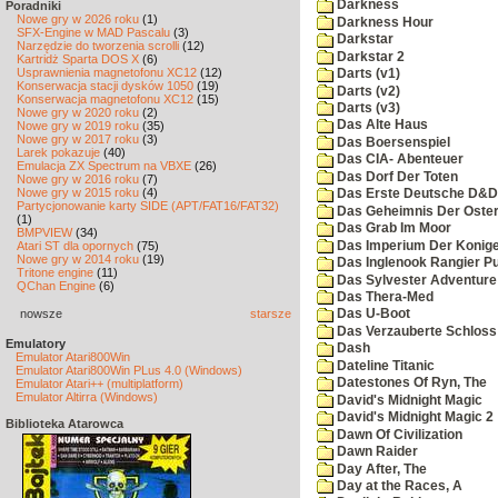
Darkness
Poradniki
Nowe gry w 2026 roku
(1)
Darkness Hour
SFX-Engine w MAD Pascalu
(3)
Darkstar
Narzędzie do tworzenia scrolli
(12)
Darkstar 2
Kartridż Sparta DOS X
(6)
Usprawnienia magnetofonu XC12
(12)
Darts (v1)
Konserwacja stacji dysków 1050
(19)
Darts (v2)
Konserwacja magnetofonu XC12
(15)
Darts (v3)
Nowe gry w 2020 roku
(2)
Das Alte Haus
Nowe gry w 2019 roku
(35)
Nowe gry w 2017 roku
(3)
Das Boersenspiel
Larek pokazuje
(40)
Das CIA- Abenteuer
Emulacja ZX Spectrum na VBXE
(26)
Das Dorf Der Toten
Nowe gry w 2016 roku
(7)
Nowe gry w 2015 roku
(4)
Das Erste Deutsche D&D
Partycjonowanie karty SIDE (APT/FAT16/FAT32)
Das Geheimnis Der Oster
(1)
Das Grab Im Moor
BMPVIEW
(34)
Das Imperium Der Konig
Atari ST dla opornych
(75)
Nowe gry w 2014 roku
(19)
Das Inglenook Rangier Pu
Tritone engine
(11)
Das Sylvester Adventure
QChan Engine
(6)
Das Thera-Med
nowsze
starsze
Das U-Boot
Das Verzauberte Schloss
Emulatory
Dash
Emulator Atari800Win
Dateline Titanic
Emulator Atari800Win PLus 4.0 (Windows)
Datestones Of Ryn, The
Emulator Atari++ (multiplatform)
Emulator Altirra (Windows)
David's Midnight Magic
David's Midnight Magic 2
Biblioteka Atarowca
Dawn Of Civilization
Dawn Raider
Day After, The
Day at the Races, A