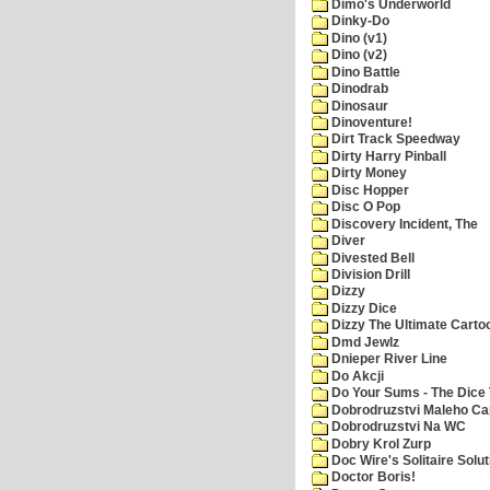
Dimo's Underworld
Dinky-Do
Dino (v1)
Dino (v2)
Dino Battle
Dinodrab
Dinosaur
Dinoventure!
Dirt Track Speedway
Dirty Harry Pinball
Dirty Money
Disc Hopper
Disc O Pop
Discovery Incident, The
Diver
Divested Bell
Division Drill
Dizzy
Dizzy Dice
Dizzy The Ultimate Carto
Dmd Jewlz
Dnieper River Line
Do Akcji
Do Your Sums - The Dice 
Dobrodruzstvi Maleho Cap
Dobrodruzstvi Na WC
Dobry Krol Zurp
Doc Wire's Solitaire Solut
Doctor Boris!