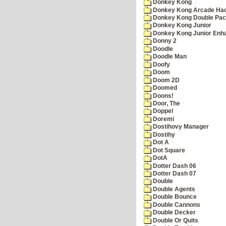
Donkey Kong
Donkey Kong Arcade Ha
Donkey Kong Double Pa
Donkey Kong Junior
Donkey Kong Junior Enh
Donny 2
Doodle
Doodle Man
Doofy
Doom
Doom 2D
Doomed
Doons!
Door, The
Doppel
Doremi
Dostihovy Manager
Dostihy
Dot A
Dot Square
DotA
Dotter Dash 06
Dotter Dash 07
Double
Double Agents
Double Bounce
Double Cannons
Double Decker
Double Or Quits