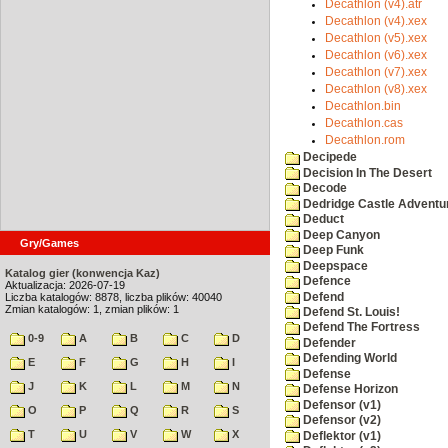
Decathlon (v4).atr
Decathlon (v4).xex
Decathlon (v5).xex
Decathlon (v6).xex
Decathlon (v7).xex
Decathlon (v8).xex
Decathlon.bin
Decathlon.cas
Decathlon.rom
Decipede
Decision In The Desert
Decode
Dedridge Castle Adventu
Deduct
Deep Canyon
Gry/Games
Deep Funk
Deepspace
Katalog gier (konwencja Kaz)
Defence
Aktualizacja: 2026-07-19
Defend
Liczba katalogów: 8878, liczba plików: 40040
Zmian katalogów: 1, zmian plików: 1
Defend St. Louis!
Defend The Fortress
0-9
A
B
C
D
Defender
Defending World
E
F
G
H
I
Defense
J
K
L
M
N
Defense Horizon
Defensor (v1)
O
P
Q
R
S
Defensor (v2)
T
U
V
W
X
Deflektor (v1)