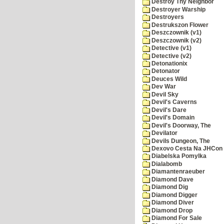
Destroy Thy Neighbor
Destroyer Warship
Destroyers
Destrukszon Flower
Deszczownik (v1)
Deszczownik (v2)
Detective (v1)
Detective (v2)
Detonationix
Detonator
Deuces Wild
Dev War
Devil Sky
Devil's Caverns
Devil's Dare
Devil's Domain
Devil's Doorway, The
Devilator
Devils Dungeon, The
Dexovo Cesta Na JHCon
Diabelska Pomylka
Dialabomb
Diamantenraeuber
Diamond Dave
Diamond Dig
Diamond Digger
Diamond Diver
Diamond Drop
Diamond For Sale