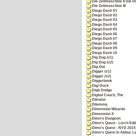
Die Zeitmaschine II Die 
Die Zeitmaschine III
Diego Dash 01
Diego Dash 02
Diego Dash 03
Diego Dash 04
Diego Dash 05
Diego Dash 06
Diego Dash 07
Diego Dash 08
Diego Dash 09
Diego Dash 10
Dig Dug (v1)
Dig Dug (v2)
Dig-Out
Digger (v1)
Digger (v2)
Diggerbonk
Digi Duck
Digit Dodge
Digital Couch, The
Diktator
Dilemma
Dimension Wizards
Dimension X
Dimo's Dungeon
Dimo's Quest - Lurch Edit
Dimo's Quest - NYD 2015 
Dimo's Quest In Abbuc L