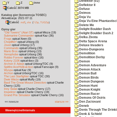
Deflektor (v2)
Y
Z
inne
Deflektor II
Całość 3074 MB
Defuse
Deimos
Katalog gier (konwencja TOSEC)
Deja Vu
Aktualizacja: 2021-07-11
Deja Vu Eine Phantastisc
Całość
,
md5
sha
(
7-Zip
,
TUGZip
)
Delete Me
Delight Boulder Dash
Opisy gier
"Old Towers" (Atari ST)
opisał Misza (19)
Delight Boulder Dash 2
Submarine Commander
opisał Kaz (36)
Delka Zivota
Frogs
opisał Xeen (0)
Delta Space Arena
Choplifter!
opisał Urborg (0)
Joust
opisał Urborg (17)
Deluxe Invaders
Commando
opisał Urborg (35)
Demo-Dungeons
Mario Bros
opisał Urborg (13)
Demolition
Xenophobe
opisał Urborg (36)
Demolition Derby
Robbo Forever
opisał tbxx (16)
Kolony 2106
opisał tbxx (3)
Demon
Archon II: Adept
opisał Urborg/TDC (9)
Demon Adventure
Spitfire Ace/Hellcat Ace
opisał Farscape (9)
Demon Attack
Wyspa
opisał Kaz (9)
Archon
opisał Urborg/TDC (16)
Demon Ball
The Last Starfighter
opisał TDC (30)
Demon Birds
Dwie Wieże
opisał Muffy (19)
Demon Dungeon
Basil The Great Mouse Detective
opisał Charlie
Demon Hunt
Cherry (125)
Inny Świat
opisał Charlie Cherry (17)
Demon Knight
Inspektor
opisał Charlie Cherry (19)
Demon Racer
Grand Prix Simulator
opisał Charlie Cherry (16)
Demons Of Osiris
«« nowsze
starsze »»
Den Zuctovani
Deneb
Denis Through The Drinki
Wewnętrzne/Internals
Denk & Schieb!