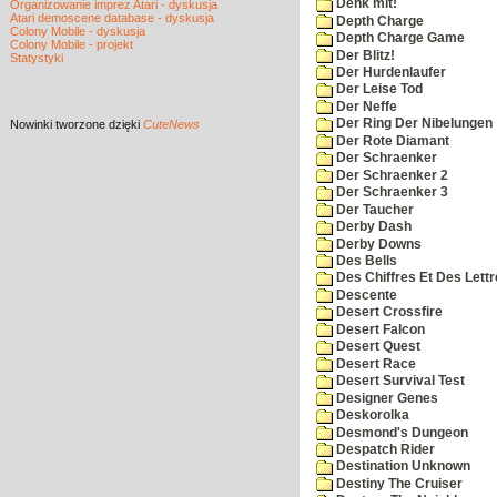
Denk mit!
Organizowanie imprez Atari - dyskusja
Atari demoscene database - dyskusja
Depth Charge
Colony Mobile - dyskusja
Depth Charge Game
Colony Mobile - projekt
Der Blitz!
Statystyki
Der Hurdenlaufer
Der Leise Tod
Der Neffe
Der Ring Der Nibelungen
Nowinki
tworzone dzięki
CuteNews
Der Rote Diamant
Der Schraenker
Der Schraenker 2
Der Schraenker 3
Der Taucher
Derby Dash
Derby Downs
Des Bells
Des Chiffres Et Des Lett
Descente
Desert Crossfire
Desert Falcon
Desert Quest
Desert Race
Desert Survival Test
Designer Genes
Deskorolka
Desmond's Dungeon
Despatch Rider
Destination Unknown
Destiny The Cruiser