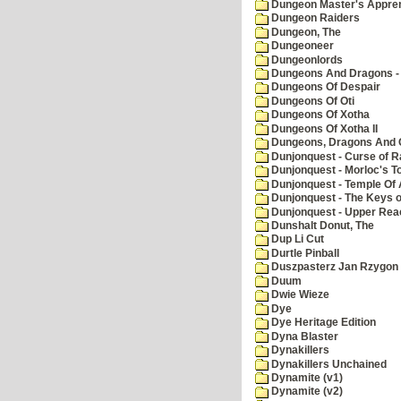
Dungeon Master's Appren
Dungeon Raiders
Dungeon, The
Dungeoneer
Dungeonlords
Dungeons And Dragons - 
Dungeons Of Despair
Dungeons Of Oti
Dungeons Of Xotha
Dungeons Of Xotha II
Dungeons, Dragons And O
Dunjonquest - Curse of R
Dunjonquest - Morloc's T
Dunjonquest - Temple Of 
Dunjonquest - The Keys 
Dunjonquest - Upper Rea
Dunshalt Donut, The
Dup Li Cut
Durtle Pinball
Duszpasterz Jan Rzygon
Duum
Dwie Wieze
Dye
Dye Heritage Edition
Dyna Blaster
Dynakillers
Dynakillers Unchained
Dynamite (v1)
Dynamite (v2)