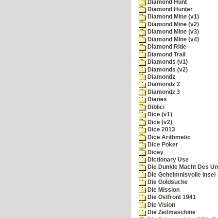
Diamond Hunt
Diamond Hunter
Diamond Mine (v1)
Diamond Mine (v2)
Diamond Mine (v3)
Diamond Mine (v4)
Diamond Ride
Diamond Trail
Diamonds (v1)
Diamonds (v2)
Diamondz
Diamondz 2
Diamondz 3
Dianes
Diblici
Dice (v1)
Dice (v2)
Dice 2013
Dice Arithmetic
Dice Poker
Dicey
Dictionary Use
Die Dunkle Macht Des Un
Die Geheimnisvolle Insel
Die Goldsuche
Die Mission
Die Ostfront 1941
Die Vision
Die Zeitmaschine