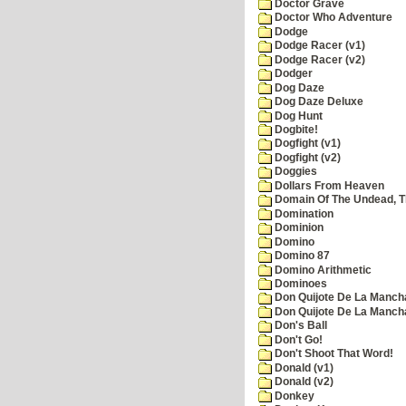
Doctor Grave
Doctor Who Adventure
Dodge
Dodge Racer (v1)
Dodge Racer (v2)
Dodger
Dog Daze
Dog Daze Deluxe
Dog Hunt
Dogbite!
Dogfight (v1)
Dogfight (v2)
Doggies
Dollars From Heaven
Domain Of The Undead, 
Domination
Dominion
Domino
Domino 87
Domino Arithmetic
Dominoes
Don Quijote De La Manch
Don Quijote De La Manch
Don's Ball
Don't Go!
Don't Shoot That Word!
Donald (v1)
Donald (v2)
Donkey