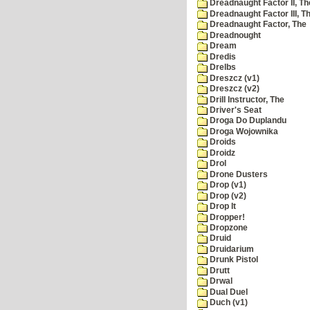
Dreadnaught Factor II, Th
Dreadnaught Factor III, T
Dreadnaught Factor, The
Dreadnought
Dream
Dredis
Drelbs
Dreszcz (v1)
Dreszcz (v2)
Drill Instructor, The
Driver's Seat
Droga Do Duplandu
Droga Wojownika
Droids
Droidz
Drol
Drone Dusters
Drop (v1)
Drop (v2)
Drop It
Dropper!
Dropzone
Druid
Druidarium
Drunk Pistol
Drutt
Drwal
Dual Duel
Duch (v1)