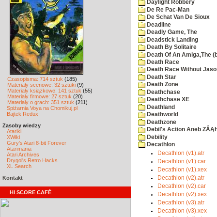
Daylight Robbery
De Re Pac-Man
De Schat Van De Sioux
Deadline
Deadly Game, The
Deadstick Landing
Death By Solitaire
Death Of An Amiga,The (b
Death Race
Death Race Without Jaso
Death Star
Czasopisma: 714 sztuk
(185)
Death Zone
Materiały scenowe: 32 sztuki
(9)
Materiały książkowe: 141 sztuk
(55)
Deathchase
Materiały firmowe: 27 sztuk
(20)
Deathchase XE
Materiały o grach: 351 sztuk
(211)
Deathland
Spiżarnia Voya na Chomikuj.pl
Bajtek Redux
Deathworld
Deathzone
Zasoby wiedzy
Debil's Action Aneb ZĂĄ
Atariki
Debility
XWiki
Gury's Atari 8-bit Forever
Decathlon
Atarimania
Decathlon (v1).atr
Atari Archives
Drygol's Retro Hacks
Decathlon (v1).car
XL Search
Decathlon (v1).xex
Kontakt
Decathlon (v2).atr
Decathlon (v2).car
HI SCORE CAFÉ
Decathlon (v2).xex
Decathlon (v3).atr
Decathlon (v3).xex