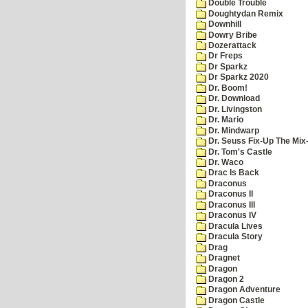
Double Trouble
Doughtydan Remix
Downhill
Dowry Bribe
Dozerattack
Dr Freps
Dr Sparkz
Dr Sparkz 2020
Dr. Boom!
Dr. Download
Dr. Livingston
Dr. Mario
Dr. Mindwarp
Dr. Seuss Fix-Up The Mix
Dr. Tom's Castle
Dr. Waco
Drac Is Back
Draconus
Draconus II
Draconus III
Draconus IV
Dracula Lives
Dracula Story
Drag
Dragnet
Dragon
Dragon 2
Dragon Adventure
Dragon Castle