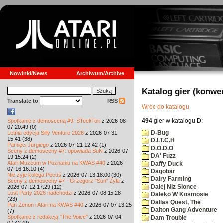
Nowinki/News
Archiwum/Archive
Katalog gier (konwe
Translate to
RSS
Wróc do katalogu
494
gier w katalogu
D
:
Spotkanie z demosceną #9: STeel/Tori
z 2026-08-
07 20:49 (0)
D-Bug
Letnia edycja Silly Venture 2026
z 2026-07-31
15:41 (38)
D.I.T.C.H
Pamięci Jurgiego
z 2026-07-21 12:42 (1)
D.O.D.O
Sceny z demosceny #7: opowiada SuN
z 2026-07-
DA' Fuzz
19 15:24 (2)
Atari Muzeum w Poznaniu na KWAS #40
z 2026-
Daffy Duck
07-16 16:10 (4)
Dagobar
Nie żyje kolega Pecuś
z 2026-07-13 18:00 (30)
Dairy Farming
Sceny z demosceny #7 - Grzegorz "Sun" Żyła
z
Dalej Niz Slonce
2026-07-12 17:29 (12)
Lost Party 2026 nadchodzi
z 2026-07-08 15:28
Daleko W Kosmosie
(23)
Dallas Quest, The
Pan Zenon i Atari na KWAS #40
z 2026-07-07 13:25
Dalton Gang Adventure
(7)
Spotkanie z redakcją "The Voice"
z 2026-07-04
Dam Trouble
07:42 (9)