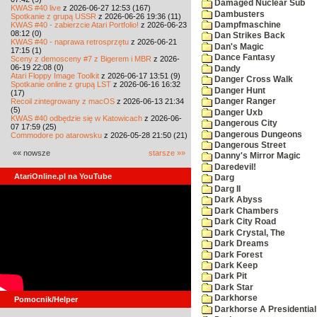
Damaged Nuclear Sub
KWAS #40 live
z 2026-06-27 12:53 (167)
Dambusters
Spotkanie z grupą USSR
z 2026-06-26 19:36 (11)
KWAS #40 - zabierzcie Atari Portfolio!
z 2026-06-23
Dampfmaschine
08:12 (0)
Dan Strikes Back
KWAS #40 - naprawa retrosprzętu
z 2026-06-21
Dan's Magic
17:15 (1)
Dance Fantasy
Sceny z demosceny #7 z Bigerem i MBR
z 2026-
06-19 22:08 (0)
Dandy
Atari Floppy Image Toolkit
z 2026-06-17 13:51 (9)
Danger Cross Walk
Spotkanie online z grupą LST
z 2026-06-16 16:32
Danger Hunt
(17)
Recoil zintegrowany z macOS
z 2026-06-13 21:34
Danger Ranger
(5)
Danger Uxb
KWAS #40 odbędzie się w Katowicach
z 2026-06-
Dangerous City
07 17:59 (25)
Dangerous Dungeons
Commodore po atarowsku
z 2026-05-28 21:50 (21)
Dangerous Street
«« nowsze
starsze »»
Danny's Mirror Magic
Daredevil!
AtariOnline.pl na YouTube
Darg
Darg II
Dark Abyss
Dark Chambers
Dark City Road
Dark Crystal, The
Dark Dreams
Dark Forest
Dark Keep
Dark Pit
Dark Star
Darkhorse
Pomocnik/Helper
Darkhorse A Presidentia