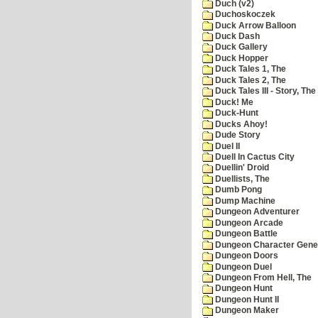
Duch (v2)
Duchoskoczek
Duck Arrow Balloon
Duck Dash
Duck Gallery
Duck Hopper
Duck Tales 1, The
Duck Tales 2, The
Duck Tales III - Story, The
Duck! Me
Duck-Hunt
Ducks Ahoy!
Dude Story
Duel II
Duell In Cactus City
Duellin' Droid
Duellists, The
Dumb Pong
Dump Machine
Dungeon Adventurer
Dungeon Arcade
Dungeon Battle
Dungeon Character Gene
Dungeon Doors
Dungeon Duel
Dungeon From Hell, The
Dungeon Hunt
Dungeon Hunt II
Dungeon Maker