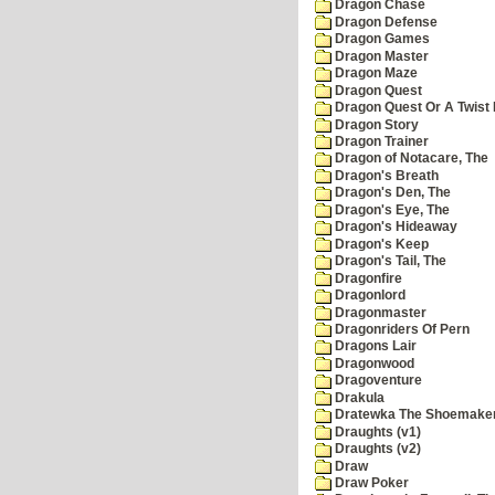
Dragon Chase
Dragon Defense
Dragon Games
Dragon Master
Dragon Maze
Dragon Quest
Dragon Quest Or A Twist I
Dragon Story
Dragon Trainer
Dragon of Notacare, The
Dragon's Breath
Dragon's Den, The
Dragon's Eye, The
Dragon's Hideaway
Dragon's Keep
Dragon's Tail, The
Dragonfire
Dragonlord
Dragonmaster
Dragonriders Of Pern
Dragons Lair
Dragonwood
Dragoventure
Drakula
Dratewka The Shoemake
Draughts (v1)
Draughts (v2)
Draw
Draw Poker