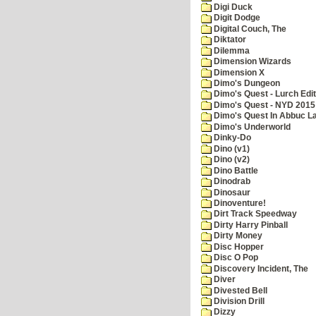
Digi Duck
Digit Dodge
Digital Couch, The
Diktator
Dilemma
Dimension Wizards
Dimension X
Dimo's Dungeon
Dimo's Quest - Lurch Edit
Dimo's Quest - NYD 2015 
Dimo's Quest In Abbuc L
Dimo's Underworld
Dinky-Do
Dino (v1)
Dino (v2)
Dino Battle
Dinodrab
Dinosaur
Dinoventure!
Dirt Track Speedway
Dirty Harry Pinball
Dirty Money
Disc Hopper
Disc O Pop
Discovery Incident, The
Diver
Divested Bell
Division Drill
Dizzy