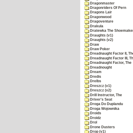
Dragonmaster
Dragonriders Of Pern
Dragons Lair
Dragonwood
Dragoventure
Drakula
Dratewka The Shoemake
Draughts (v1)
Draughts (v2)
Draw
Draw Poker
Dreadnaught Factor II, Th
Dreadnaught Factor III, T
Dreadnaught Factor, The
Dreadnought
Dream
Dredis
Drelbs
Dreszcz (v1)
Dreszcz (v2)
Drill Instructor, The
Driver's Seat
Droga Do Duplandu
Droga Wojownika
Droids
Droidz
Drol
Drone Dusters
Drop (v1)