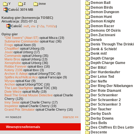
Demon Ball
Y
Z
inne
Demon Birds
Całość 3074 MB
Demon Dungeon
Demon Hunt
Katalog gier (konwencja TOSEC)
Aktualizacja: 2021-07-11
Demon Knight
Demon Racer
Całość
,
md5
sha
(
7-Zip
,
TUGZip
)
Demons Of Osiris
Opisy gier
Den Zuctovani
"Old Towers" (Atari ST)
opisał Misza (19)
Deneb
Submarine Commander
opisał Kaz (36)
Denis Through The Drinki
Frogs
opisał Xeen (0)
Choplifter!
opisał Urborg (0)
Denk & Schieb!
Joust
opisał Urborg (17)
Denk mit!
Commando
opisał Urborg (35)
Depth Charge
Mario Bros
opisał Urborg (13)
Xenophobe
opisał Urborg (36)
Depth Charge Game
Robbo Forever
opisał tbxx (16)
Der Blitz!
Kolony 2106
opisał tbxx (3)
Der Hurdenlaufer
Archon II: Adept
opisał Urborg/TDC (9)
Der Leise Tod
Spitfire Ace/Hellcat Ace
opisał Farscape (9)
Wyspa
opisał Kaz (9)
Der Neffe
Archon
opisał Urborg/TDC (16)
Der Ring Der Nibelungen
The Last Starfighter
opisał TDC (30)
Der Rote Diamant
Dwie Wieże
opisał Muffy (19)
Basil The Great Mouse Detective
opisał Charlie
Der Schraenker
Cherry (125)
Der Schraenker 2
Inny Świat
opisał Charlie Cherry (17)
Der Schraenker 3
Inspektor
opisał Charlie Cherry (19)
Der Taucher
Grand Prix Simulator
opisał Charlie Cherry (16)
Derby Dash
«« nowsze
starsze »»
Derby Downs
Des Bells
Wewnętrzne/Internals
Des Chiffres Et Des Lett
Descente