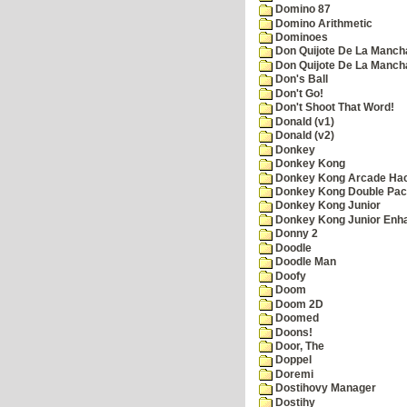
Domino 87
Domino Arithmetic
Dominoes
Don Quijote De La Manch
Don Quijote De La Manch
Don's Ball
Don't Go!
Don't Shoot That Word!
Donald (v1)
Donald (v2)
Donkey
Donkey Kong
Donkey Kong Arcade Ha
Donkey Kong Double Pa
Donkey Kong Junior
Donkey Kong Junior Enh
Donny 2
Doodle
Doodle Man
Doofy
Doom
Doom 2D
Doomed
Doons!
Door, The
Doppel
Doremi
Dostihovy Manager
Dostihy