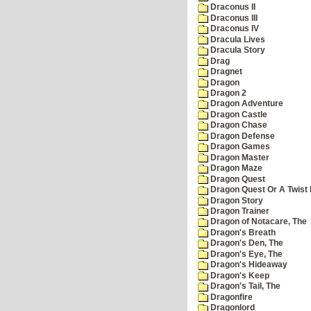
Draconus II
Draconus III
Draconus IV
Dracula Lives
Dracula Story
Drag
Dragnet
Dragon
Dragon 2
Dragon Adventure
Dragon Castle
Dragon Chase
Dragon Defense
Dragon Games
Dragon Master
Dragon Maze
Dragon Quest
Dragon Quest Or A Twist I
Dragon Story
Dragon Trainer
Dragon of Notacare, The
Dragon's Breath
Dragon's Den, The
Dragon's Eye, The
Dragon's Hideaway
Dragon's Keep
Dragon's Tail, The
Dragonfire
Dragonlord