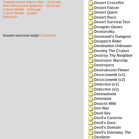
Organizowanie imprez Atari - dyskusja
Desert Crossfire
Atari demoscene database - dyskusja
Desert Falcon
Colony Mobile - dyskusja
Desert Quest
Colony Mobile - projekt
Statystyki
Desert Race
Desert Survival Test
Designer Genes
Deskorolka
Nowinki
tworzone dzięki
CuteNews
Desmond's Dungeon
Despatch Rider
Destination Unknown
Destiny The Cruiser
Destroy Thy Neighbor
Destroyer Warship
Destroyers
Destrukszon Flower
Deszczownik (v1)
Deszczownik (v2)
Detective (v1)
Detective (v2)
Detonationix
Detonator
Deuces Wild
Dev War
Devil Sky
Devil's Caverns
Devil's Dare
Devil's Domain
Devil's Doorway, The
Devilator