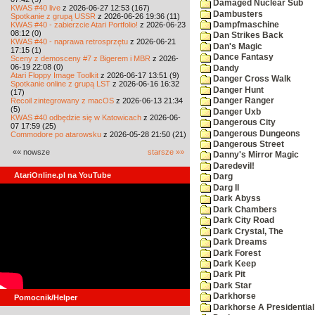
Damaged Nuclear Sub
KWAS #40 live
z 2026-06-27 12:53 (167)
Dambusters
Spotkanie z grupą USSR
z 2026-06-26 19:36 (11)
KWAS #40 - zabierzcie Atari Portfolio!
z 2026-06-23
Dampfmaschine
08:12 (0)
Dan Strikes Back
KWAS #40 - naprawa retrosprzętu
z 2026-06-21
Dan's Magic
17:15 (1)
Dance Fantasy
Sceny z demosceny #7 z Bigerem i MBR
z 2026-
06-19 22:08 (0)
Dandy
Atari Floppy Image Toolkit
z 2026-06-17 13:51 (9)
Danger Cross Walk
Spotkanie online z grupą LST
z 2026-06-16 16:32
Danger Hunt
(17)
Recoil zintegrowany z macOS
z 2026-06-13 21:34
Danger Ranger
(5)
Danger Uxb
KWAS #40 odbędzie się w Katowicach
z 2026-06-
Dangerous City
07 17:59 (25)
Dangerous Dungeons
Commodore po atarowsku
z 2026-05-28 21:50 (21)
Dangerous Street
«« nowsze
starsze »»
Danny's Mirror Magic
Daredevil!
AtariOnline.pl na YouTube
Darg
Darg II
Dark Abyss
Dark Chambers
Dark City Road
Dark Crystal, The
Dark Dreams
Dark Forest
Dark Keep
Dark Pit
Dark Star
Darkhorse
Pomocnik/Helper
Darkhorse A Presidentia