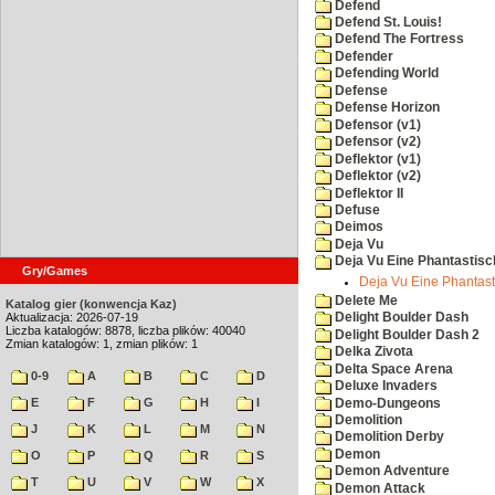
Defend
Defend St. Louis!
Defend The Fortress
Defender
Defending World
Defense
Defense Horizon
Defensor (v1)
Defensor (v2)
Deflektor (v1)
Deflektor (v2)
Deflektor II
Defuse
Deimos
Deja Vu
Deja Vu Eine Phantastisc
Gry/Games
Deja Vu Eine Phantasti
Delete Me
Katalog gier (konwencja Kaz)
Aktualizacja: 2026-07-19
Delight Boulder Dash
Liczba katalogów: 8878, liczba plików: 40040
Delight Boulder Dash 2
Zmian katalogów: 1, zmian plików: 1
Delka Zivota
Delta Space Arena
0-9
A
B
C
D
Deluxe Invaders
E
F
G
H
I
Demo-Dungeons
Demolition
J
K
L
M
N
Demolition Derby
Demon
O
P
Q
R
S
Demon Adventure
T
U
V
W
X
Demon Attack