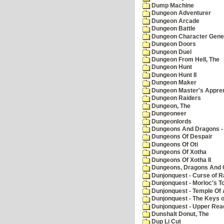
Dump Machine
Dungeon Adventurer
Dungeon Arcade
Dungeon Battle
Dungeon Character Gene
Dungeon Doors
Dungeon Duel
Dungeon From Hell, The
Dungeon Hunt
Dungeon Hunt II
Dungeon Maker
Dungeon Master's Appren
Dungeon Raiders
Dungeon, The
Dungeoneer
Dungeonlords
Dungeons And Dragons - 
Dungeons Of Despair
Dungeons Of Oti
Dungeons Of Xotha
Dungeons Of Xotha II
Dungeons, Dragons And O
Dunjonquest - Curse of R
Dunjonquest - Morloc's T
Dunjonquest - Temple Of 
Dunjonquest - The Keys 
Dunjonquest - Upper Rea
Dunshalt Donut, The
Dup Li Cut