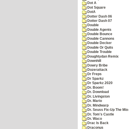
Dot A
Dot Square
DotA
Dotter Dash 06
Dotter Dash 07
Double
Double Agents
Double Bounce
Double Cannons
Double Decker
Double Or Quits
Double Trouble
Doughtydan Remix
Downhill
Dowry Bribe
Dozerattack
Dr Freps
Dr Sparkz
Dr Sparkz 2020
Dr. Boom!
Dr. Download
Dr. Livingston
Dr. Mario
Dr. Mindwarp
Dr. Seuss Fix-Up The Mix
Dr. Tom's Castle
Dr. Waco
Drac Is Back
Draconus