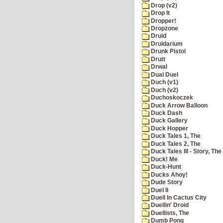
Drop (v2)
Drop It
Dropper!
Dropzone
Druid
Druidarium
Drunk Pistol
Drutt
Drwal
Dual Duel
Duch (v1)
Duch (v2)
Duchoskoczek
Duck Arrow Balloon
Duck Dash
Duck Gallery
Duck Hopper
Duck Tales 1, The
Duck Tales 2, The
Duck Tales III - Story, The
Duck! Me
Duck-Hunt
Ducks Ahoy!
Dude Story
Duel II
Duell In Cactus City
Duellin' Droid
Duellists, The
Dumb Pong