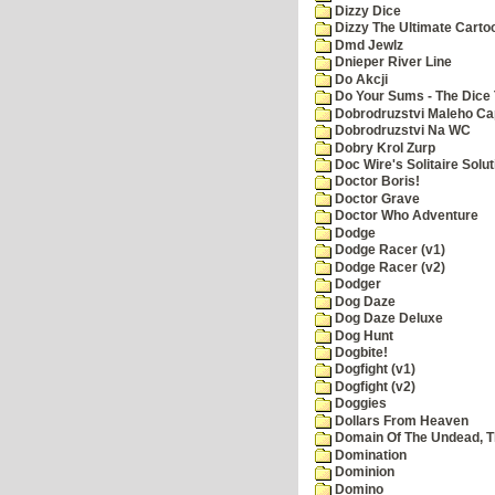
Dizzy Dice
Dizzy The Ultimate Carto
Dmd Jewlz
Dnieper River Line
Do Akcji
Do Your Sums - The Dice 
Dobrodruzstvi Maleho Cap
Dobrodruzstvi Na WC
Dobry Krol Zurp
Doc Wire's Solitaire Solut
Doctor Boris!
Doctor Grave
Doctor Who Adventure
Dodge
Dodge Racer (v1)
Dodge Racer (v2)
Dodger
Dog Daze
Dog Daze Deluxe
Dog Hunt
Dogbite!
Dogfight (v1)
Dogfight (v2)
Doggies
Dollars From Heaven
Domain Of The Undead, 
Domination
Dominion
Domino