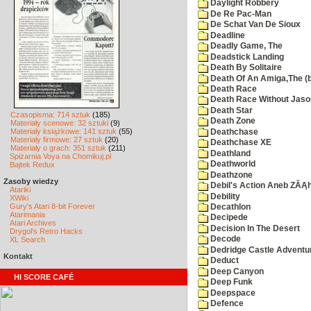
Daylight Robbery
De Re Pac-Man
De Schat Van De Sioux
Deadline
Deadly Game, The
Deadstick Landing
Death By Solitaire
Death Of An Amiga,The (b
Death Race
Death Race Without Jaso
Death Star
Czasopisma: 714 sztuk
(185)
Death Zone
Materiały scenowe: 32 sztuki
(9)
Materiały książkowe: 141 sztuk
(55)
Deathchase
Materiały firmowe: 27 sztuk
(20)
Deathchase XE
Materiały o grach: 351 sztuk
(211)
Deathland
Spiżarnia Voya na Chomikuj.pl
Deathworld
Bajtek Redux
Deathzone
Zasoby wiedzy
Debil's Action Aneb ZĂĄ
Atariki
Debility
XWiki
Gury's Atari 8-bit Forever
Decathlon
Atarimania
Decipede
Atari Archives
Decision In The Desert
Drygol's Retro Hacks
Decode
XL Search
Dedridge Castle Adventu
Kontakt
Deduct
Deep Canyon
HI SCORE CAFÉ
Deep Funk
Deepspace
Defence