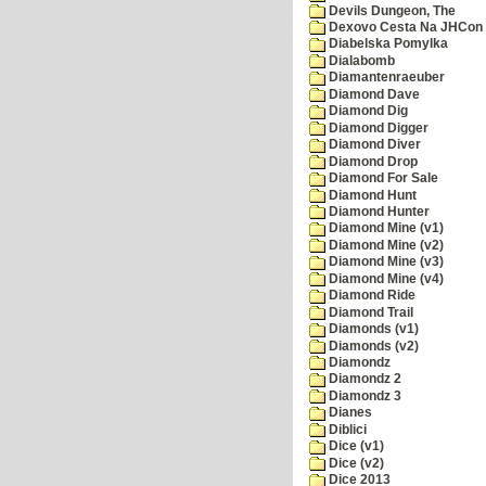
Devils Dungeon, The
Dexovo Cesta Na JHCon
Diabelska Pomylka
Dialabomb
Diamantenraeuber
Diamond Dave
Diamond Dig
Diamond Digger
Diamond Diver
Diamond Drop
Diamond For Sale
Diamond Hunt
Diamond Hunter
Diamond Mine (v1)
Diamond Mine (v2)
Diamond Mine (v3)
Diamond Mine (v4)
Diamond Ride
Diamond Trail
Diamonds (v1)
Diamonds (v2)
Diamondz
Diamondz 2
Diamondz 3
Dianes
Diblici
Dice (v1)
Dice (v2)
Dice 2013