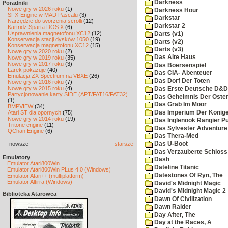
Darkness
Poradniki
Nowe gry w 2026 roku
(1)
Darkness Hour
SFX-Engine w MAD Pascalu
(3)
Darkstar
Narzędzie do tworzenia scrolli
(12)
Darkstar 2
Kartridż Sparta DOS X
(6)
Usprawnienia magnetofonu XC12
(12)
Darts (v1)
Konserwacja stacji dysków 1050
(19)
Darts (v2)
Konserwacja magnetofonu XC12
(15)
Darts (v3)
Nowe gry w 2020 roku
(2)
Das Alte Haus
Nowe gry w 2019 roku
(35)
Nowe gry w 2017 roku
(3)
Das Boersenspiel
Larek pokazuje
(40)
Das CIA- Abenteuer
Emulacja ZX Spectrum na VBXE
(26)
Das Dorf Der Toten
Nowe gry w 2016 roku
(7)
Nowe gry w 2015 roku
(4)
Das Erste Deutsche D&D
Partycjonowanie karty SIDE (APT/FAT16/FAT32)
Das Geheimnis Der Oster
(1)
Das Grab Im Moor
BMPVIEW
(34)
Das Imperium Der Konig
Atari ST dla opornych
(75)
Nowe gry w 2014 roku
(19)
Das Inglenook Rangier Pu
Tritone engine
(11)
Das Sylvester Adventure
QChan Engine
(6)
Das Thera-Med
nowsze
starsze
Das U-Boot
Das Verzauberte Schloss
Emulatory
Dash
Emulator Atari800Win
Dateline Titanic
Emulator Atari800Win PLus 4.0 (Windows)
Datestones Of Ryn, The
Emulator Atari++ (multiplatform)
Emulator Altirra (Windows)
David's Midnight Magic
David's Midnight Magic 2
Biblioteka Atarowca
Dawn Of Civilization
Dawn Raider
Day After, The
Day at the Races, A