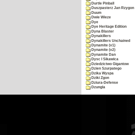
Durtle Pinball
Duszpasterz Jan Rzygon
Duum
Dwie Wieze
Dye
Dye Heritage Edition
Dyna Blaster
Dynakillers
Dynakillers Unchained
Dynamite (v1)
Dynamite (v2)
Dynamite Dan
Dysc I Sikawica
Dziedzictwo Gigantow
Dzien Szurpatego
Dzika Wyspa
Dziki Zgon
Dziura-Defense
Dzungla