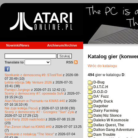
Nowinki/News
Archiwum/Archive
Katalog gier (konwe
Translate to
RSS
Wróc do katalogu
494
gier w katalogu
D
:
Spotkanie z demosceną #9: STeel/Tori
z 2026-08-
07 20:49 (10)
D-Bug
Letnia edycja Silly Venture 2026
z 2026-07-31
15:41 (38)
D.I.T.C.H
Pamięci Jurgiego
z 2026-07-21 12:42 (1)
D.O.D.O
Sceny z demosceny #7: opowiada SuN
z 2026-07-
DA' Fuzz
19 15:24 (2)
Atari Muzeum w Poznaniu na KWAS #40
z 2026-
Daffy Duck
07-16 16:10 (4)
Dagobar
Nie żyje kolega Pecuś
z 2026-07-13 18:00 (30)
Dairy Farming
Sceny z demosceny #7 - Grzegorz "Sun" Żyła
z
Dalej Niz Slonce
2026-07-12 17:29 (12)
Lost Party 2026 nadchodzi
z 2026-07-08 15:28
Daleko W Kosmosie
(23)
Dallas Quest, The
Pan Zenon i Atari na KWAS #40
z 2026-07-07 13:25
Dalton Gang Adventure
(7)
Spotkanie z redakcją "The Voice"
z 2026-07-04
Dam Trouble
07:42 (9)