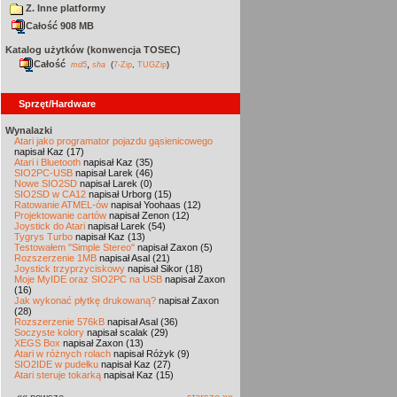
Z. Inne platformy
Całość 908 MB
Katalog użytków (konwencja TOSEC)
Całość
,
md5
sha
(
7-Zip
,
TUGZip
)
Sprzęt/Hardware
Wynalazki
Atari jako programator pojazdu gąsienicowego
napisał Kaz (17)
Atari i Bluetooth
napisał Kaz (35)
SIO2PC-USB
napisał Larek (46)
Nowe SIO2SD
napisał Larek (0)
SIO2SD w CA12
napisał Urborg (15)
Ratowanie ATMEL-ów
napisał Yoohaas (12)
Projektowanie cartów
napisał Zenon (12)
Joystick do Atari
napisał Larek (54)
Tygrys Turbo
napisał Kaz (13)
Testowałem "Simple Stereo"
napisał Zaxon (5)
Rozszerzenie 1MB
napisał Asal (21)
Joystick trzyprzyciskowy
napisał Sikor (18)
Moje MyIDE oraz SIO2PC na USB
napisał Zaxon
(16)
Jak wykonać płytkę drukowaną?
napisał Zaxon
(28)
Rozszerzenie 576kB
napisał Asal (36)
Soczyste kolory
napisał scalak (29)
XEGS Box
napisał Zaxon (13)
Atari w różnych rolach
napisał Różyk (9)
SIO2IDE w pudełku
napisał Kaz (27)
Atari steruje tokarką
napisał Kaz (15)