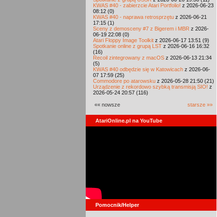
KWAS #40 - zabierzcie Atari Portfolio!
z 2026-06-23
08:12 (0)
KWAS #40 - naprawa retrosprzętu
z 2026-06-21
17:15 (1)
Sceny z demosceny #7 z Bigerem i MBR
z 2026-
06-19 22:08 (0)
Atari Floppy Image Toolkit
z 2026-06-17 13:51 (9)
Spotkanie online z grupą LST
z 2026-06-16 16:32
(16)
Recoil zintegrowany z macOS
z 2026-06-13 21:34
(5)
KWAS #40 odbędzie się w Katowicach
z 2026-06-
07 17:59 (25)
Commodore po atarowsku
z 2026-05-28 21:50 (21)
Urządzenie z rekordowo szybką transmisją SIO!
z
2026-05-24 20:57 (116)
«« nowsze
starsze »»
AtariOnline.pl na YouTube
Pomocnik/Helper