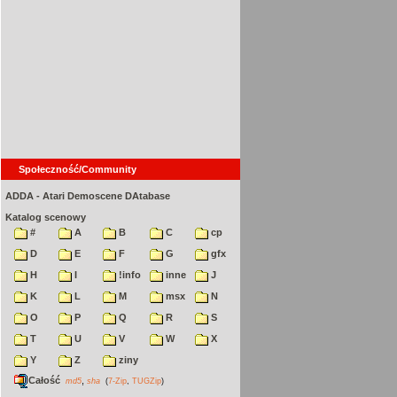
Społeczność/Community
ADDA - Atari Demoscene DAtabase
Katalog scenowy
#
A
B
C
cp
D
E
F
G
gfx
H
I
!info
inne
J
K
L
M
msx
N
O
P
Q
R
S
T
U
V
W
X
Y
Z
ziny
Całość
,
md5
sha
(
7-Zip
,
TUGZip
)