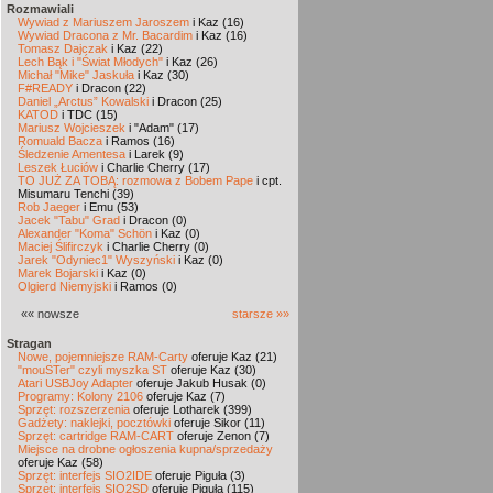
Rozmawiali
Wywiad z Mariuszem Jaroszem
i Kaz (16)
Wywiad Dracona z Mr. Bacardim
i Kaz (16)
Tomasz Dajczak
i Kaz (22)
Lech Bąk i "Świat Młodych"
i Kaz (26)
Michał "Mike" Jaskuła
i Kaz (30)
F#READY
i Dracon (22)
Daniel „Arctus” Kowalski
i Dracon (25)
KATOD
i TDC (15)
Mariusz Wojcieszek
i "Adam" (17)
Romuald Bacza
i Ramos (16)
Śledzenie Amentesa
i Larek (9)
Leszek Łuciów
i Charlie Cherry (17)
TO JUŻ ZA TOBĄ: rozmowa z Bobem Pape
i cpt.
Misumaru Tenchi (39)
Rob Jaeger
i Emu (53)
Jacek "Tabu" Grad
i Dracon (0)
Alexander "Koma" Schön
i Kaz (0)
Maciej Ślifirczyk
i Charlie Cherry (0)
Jarek "Odyniec1" Wyszyński
i Kaz (0)
Marek Bojarski
i Kaz (0)
Olgierd Niemyjski
i Ramos (0)
«« nowsze
starsze »»
Stragan
Nowe, pojemniejsze RAM-Carty
oferuje Kaz (21)
"mouSTer" czyli myszka ST
oferuje Kaz (30)
Atari USBJoy Adapter
oferuje Jakub Husak (0)
Programy: Kolony 2106
oferuje Kaz (7)
Sprzęt: rozszerzenia
oferuje Lotharek (399)
Gadżety: naklejki, pocztówki
oferuje Sikor (11)
Sprzęt: cartridge RAM-CART
oferuje Zenon (7)
Miejsce na drobne ogłoszenia kupna/sprzedaży
oferuje Kaz (58)
Sprzęt: interfejs SIO2IDE
oferuje Piguła (3)
Sprzęt: interfejs SIO2SD
oferuje Piguła (115)