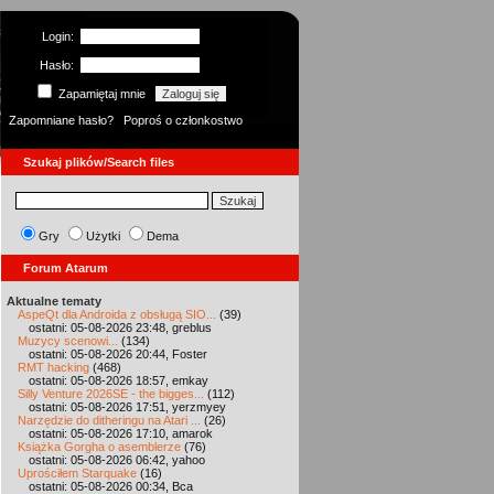
Login:
Hasło:
Zapamiętaj mnie
Zapomniane hasło?
Poproś o członkostwo
Szukaj plików/Search files
Gry
Użytki
Dema
Forum Atarum
Aktualne tematy
AspeQt dla Androida z obsługą SIO...
(39)
ostatni: 05-08-2026 23:48, greblus
Muzycy scenowi...
(134)
ostatni: 05-08-2026 20:44, Foster
RMT hacking
(468)
ostatni: 05-08-2026 18:57, emkay
Silly Venture 2026SE - the bigges...
(112)
ostatni: 05-08-2026 17:51, yerzmyey
Narzędzie do ditheringu na Atari ...
(26)
ostatni: 05-08-2026 17:10, amarok
Książka Gorgha o asemblerze
(76)
ostatni: 05-08-2026 06:42, yahoo
Uprościłem Starquake
(16)
ostatni: 05-08-2026 00:34, Bca