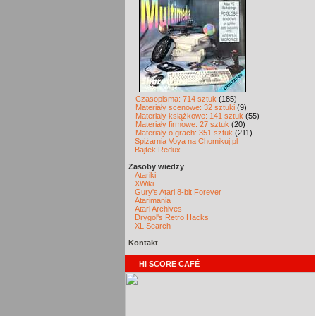
Czasopisma: 714 sztuk
(185)
Materiały scenowe: 32 sztuki
(9)
Materiały książkowe: 141 sztuk
(55)
Materiały firmowe: 27 sztuk
(20)
Materiały o grach: 351 sztuk
(211)
Spiżarnia Voya na Chomikuj.pl
Bajtek Redux
Zasoby wiedzy
Atariki
XWiki
Gury's Atari 8-bit Forever
Atarimania
Atari Archives
Drygol's Retro Hacks
XL Search
Kontakt
HI SCORE CAFÉ