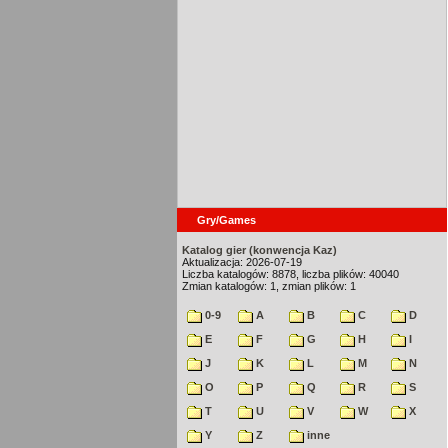
Gry/Games
Katalog gier (konwencja Kaz)
Aktualizacja: 2026-07-19
Liczba katalogów: 8878, liczba plików: 40040
Zmian katalogów: 1, zmian plików: 1
0-9
A
B
C
D
E
F
G
H
I
J
K
L
M
N
O
P
Q
R
S
T
U
V
W
X
Y
Z
inne