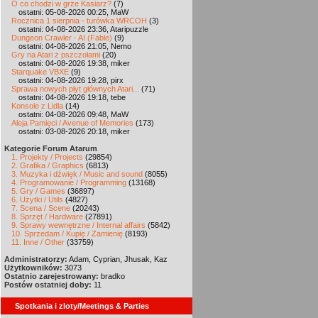
O co chodzi w grze Kasiarz?
(7)
ostatni: 05-08-2026 00:25, MaW
Rocznica 1 sierpnia - turówka WRCOH
(3)
ostatni: 04-08-2026 23:36, Ataripuzzle
Dungeon Crawler - AI (Fable)
(9)
ostatni: 04-08-2026 21:05, Nemo
Gry na Atari z pszczołami
(20)
ostatni: 04-08-2026 19:38, miker
Starquake VBXE
(9)
ostatni: 04-08-2026 19:28, pirx
Sprawa nowych płyt głównych Atari...
(71)
ostatni: 04-08-2026 19:18, tebe
Konsole z Lidla
(14)
ostatni: 04-08-2026 09:48, MaW
Aleja Pamięci / Avenue of Memories
(173)
ostatni: 03-08-2026 20:18, miker
Kategorie Forum Atarum
1. Projekty / Projects
(29854)
2. Grafika / Graphics
(6813)
3. Muzyka i dźwięk / Music and sound
(8055)
4. Programowanie / Programming
(13168)
5. Gry / Games
(36897)
6. Użytki / Utils
(4827)
7. Scena / Scene
(20243)
8. Sprzęt / Hardware
(27891)
9. Sprawy wewnętrzne / Internal affairs
(5842)
10. Sprzedam / Kupię / Zamienię
(8193)
11. Inne / Other
(33759)
Administratorzy:
Adam, Cyprian, Jhusak, Kaz
Użytkowników:
3073
Ostatnio zarejestrowany:
bradko
Postów ostatniej doby:
11
Spotkania i zloty/Meetings & Parties