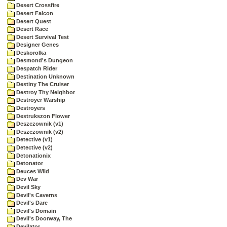
Desert Crossfire
Desert Falcon
Desert Quest
Desert Race
Desert Survival Test
Designer Genes
Deskorolka
Desmond's Dungeon
Despatch Rider
Destination Unknown
Destiny The Cruiser
Destroy Thy Neighbor
Destroyer Warship
Destroyers
Destrukszon Flower
Deszczownik (v1)
Deszczownik (v2)
Detective (v1)
Detective (v2)
Detonationix
Detonator
Deuces Wild
Dev War
Devil Sky
Devil's Caverns
Devil's Dare
Devil's Domain
Devil's Doorway, The
Devilator