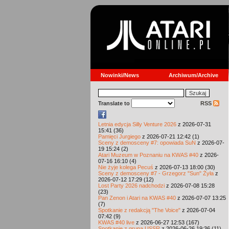
Nowinki/News
Archiwum/Archive
Translate to
RSS
Letnia edycja Silly Venture 2026
z 2026-07-31
15:41 (36)
Pamięci Jurgiego
z 2026-07-21 12:42 (1)
Sceny z demosceny #7: opowiada SuN
z 2026-07-
19 15:24 (2)
Atari Muzeum w Poznaniu na KWAS #40
z 2026-
07-16 16:10 (4)
Nie żyje kolega Pecuś
z 2026-07-13 18:00 (30)
Sceny z demosceny #7 - Grzegorz "Sun" Żyła
z
2026-07-12 17:29 (12)
Lost Party 2026 nadchodzi
z 2026-07-08 15:28
(23)
Pan Zenon i Atari na KWAS #40
z 2026-07-07 13:25
(7)
Spotkanie z redakcją "The Voice"
z 2026-07-04
07:42 (9)
KWAS #40 live
z 2026-06-27 12:53 (167)
Spotkanie z grupą USSR
z 2026-06-26 19:36 (11)