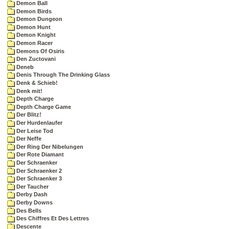
Demon Ball
Demon Birds
Demon Dungeon
Demon Hunt
Demon Knight
Demon Racer
Demons Of Osiris
Den Zuctovani
Deneb
Denis Through The Drinking Glass
Denk & Schieb!
Denk mit!
Depth Charge
Depth Charge Game
Der Blitz!
Der Hurdenlaufer
Der Leise Tod
Der Neffe
Der Ring Der Nibelungen
Der Rote Diamant
Der Schraenker
Der Schraenker 2
Der Schraenker 3
Der Taucher
Derby Dash
Derby Downs
Des Bells
Des Chiffres Et Des Lettres
Descente