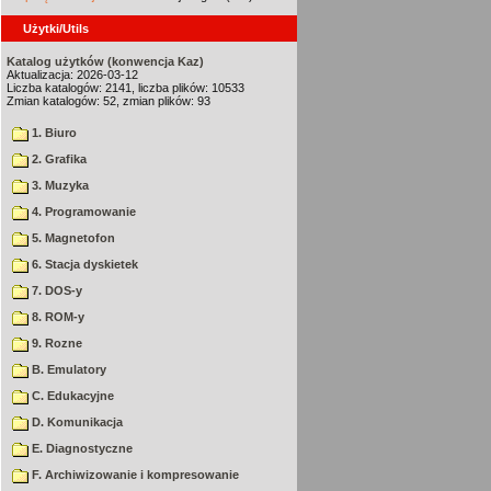
Użytki/Utils
Katalog użytków (konwencja Kaz)
Aktualizacja: 2026-03-12
Liczba katalogów: 2141, liczba plików: 10533
Zmian katalogów: 52, zmian plików: 93
1. Biuro
2. Grafika
3. Muzyka
4. Programowanie
5. Magnetofon
6. Stacja dyskietek
7. DOS-y
8. ROM-y
9. Rozne
B. Emulatory
C. Edukacyjne
D. Komunikacja
E. Diagnostyczne
F. Archiwizowanie i kompresowanie