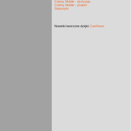
Colony Mobile - dyskusja
Colony Mobile - projekt
Statystyki
Nowinki
tworzone dzięki
CuteNews