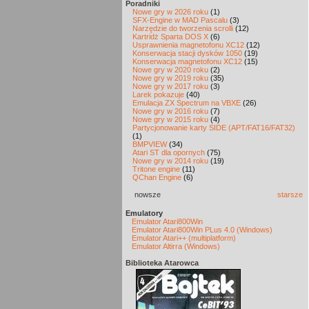
Poradniki
Nowe gry w 2026 roku
(1)
SFX-Engine w MAD Pascalu
(3)
Narzędzie do tworzenia scrolli
(12)
Kartridż Sparta DOS X
(6)
Usprawnienia magnetofonu XC12
(12)
Konserwacja stacji dysków 1050
(19)
Konserwacja magnetofonu XC12
(15)
Nowe gry w 2020 roku
(2)
Nowe gry w 2019 roku
(35)
Nowe gry w 2017 roku
(3)
Larek pokazuje
(40)
Emulacja ZX Spectrum na VBXE
(26)
Nowe gry w 2016 roku
(7)
Nowe gry w 2015 roku
(4)
Partycjonowanie karty SIDE (APT/FAT16/FAT32)
(1)
BMPVIEW
(34)
Atari ST dla opornych
(75)
Nowe gry w 2014 roku
(19)
Tritone engine
(11)
QChan Engine
(6)
nowsze
starsze
Emulatory
Emulator Atari800Win
Emulator Atari800Win PLus 4.0 (Windows)
Emulator Atari++ (multiplatform)
Emulator Altirra (Windows)
Biblioteka Atarowca