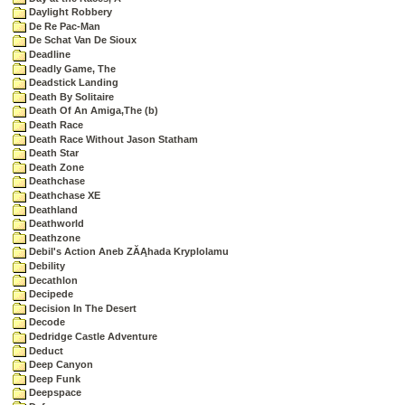
Daylight Robbery
De Re Pac-Man
De Schat Van De Sioux
Deadline
Deadly Game, The
Deadstick Landing
Death By Solitaire
Death Of An Amiga,The (b)
Death Race
Death Race Without Jason Statham
Death Star
Death Zone
Deathchase
Deathchase XE
Deathland
Deathworld
Deathzone
Debil's Action Aneb ZĂĄhada Kryplolamu
Debility
Decathlon
Decipede
Decision In The Desert
Decode
Dedridge Castle Adventure
Deduct
Deep Canyon
Deep Funk
Deepspace