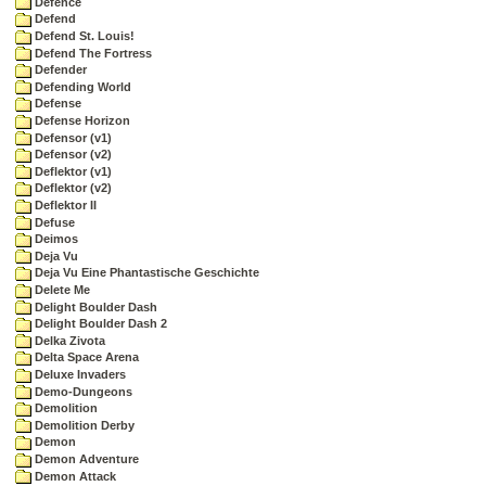
Defence
Defend
Defend St. Louis!
Defend The Fortress
Defender
Defending World
Defense
Defense Horizon
Defensor (v1)
Defensor (v2)
Deflektor (v1)
Deflektor (v2)
Deflektor II
Defuse
Deimos
Deja Vu
Deja Vu Eine Phantastische Geschichte
Delete Me
Delight Boulder Dash
Delight Boulder Dash 2
Delka Zivota
Delta Space Arena
Deluxe Invaders
Demo-Dungeons
Demolition
Demolition Derby
Demon
Demon Adventure
Demon Attack