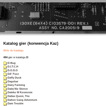
Katalog gier (konwencja Kaz)
Wróc do katalogu
494
gier w katalogu
D
:
D-Bug
D.I.T.C.H
D.O.D.O
DA' Fuzz
Daffy Duck
Dagobar
Dairy Farming
Dalej Niz Slonce
Daleko W Kosmosie
Dallas Quest, The
Dalton Gang Adventure
Dam Trouble