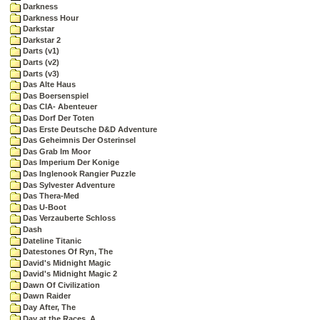
Darkness
Darkness Hour
Darkstar
Darkstar 2
Darts (v1)
Darts (v2)
Darts (v3)
Das Alte Haus
Das Boersenspiel
Das CIA- Abenteuer
Das Dorf Der Toten
Das Erste Deutsche D&D Adventure
Das Geheimnis Der Osterinsel
Das Grab Im Moor
Das Imperium Der Konige
Das Inglenook Rangier Puzzle
Das Sylvester Adventure
Das Thera-Med
Das U-Boot
Das Verzauberte Schloss
Dash
Dateline Titanic
Datestones Of Ryn, The
David's Midnight Magic
David's Midnight Magic 2
Dawn Of Civilization
Dawn Raider
Day After, The
Day at the Races, A