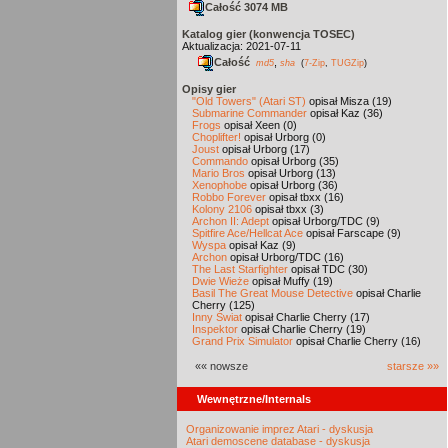
Całość 3074 MB
Katalog gier (konwencja TOSEC)
Aktualizacja: 2021-07-11
Całość
,
md5
sha
(
7-Zip
,
TUGZip
)
Opisy gier
"Old Towers" (Atari ST)
opisał Misza (19)
Submarine Commander
opisał Kaz (36)
Frogs
opisał Xeen (0)
Choplifter!
opisał Urborg (0)
Joust
opisał Urborg (17)
Commando
opisał Urborg (35)
Mario Bros
opisał Urborg (13)
Xenophobe
opisał Urborg (36)
Robbo Forever
opisał tbxx (16)
Kolony 2106
opisał tbxx (3)
Archon II: Adept
opisał Urborg/TDC (9)
Spitfire Ace/Hellcat Ace
opisał Farscape (9)
Wyspa
opisał Kaz (9)
Archon
opisał Urborg/TDC (16)
The Last Starfighter
opisał TDC (30)
Dwie Wieże
opisał Muffy (19)
Basil The Great Mouse Detective
opisał Charlie
Cherry (125)
Inny Świat
opisał Charlie Cherry (17)
Inspektor
opisał Charlie Cherry (19)
Grand Prix Simulator
opisał Charlie Cherry (16)
«« nowsze
starsze »»
Wewnętrzne/Internals
Organizowanie imprez Atari - dyskusja
Atari demoscene database - dyskusja