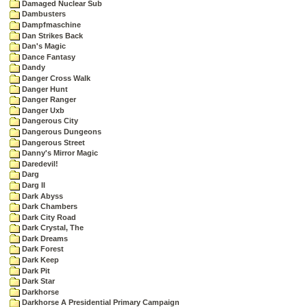
Damaged Nuclear Sub
Dambusters
Dampfmaschine
Dan Strikes Back
Dan's Magic
Dance Fantasy
Dandy
Danger Cross Walk
Danger Hunt
Danger Ranger
Danger Uxb
Dangerous City
Dangerous Dungeons
Dangerous Street
Danny's Mirror Magic
Daredevil!
Darg
Darg II
Dark Abyss
Dark Chambers
Dark City Road
Dark Crystal, The
Dark Dreams
Dark Forest
Dark Keep
Dark Pit
Dark Star
Darkhorse
Darkhorse A Presidential Primary Campaign