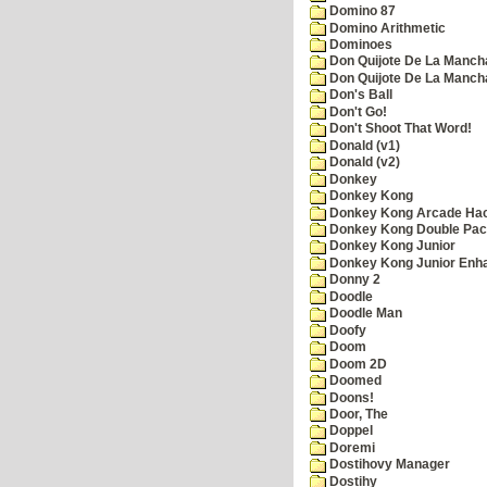
Domino 87
Domino Arithmetic
Dominoes
Don Quijote De La Manch
Don Quijote De La Manch
Don's Ball
Don't Go!
Don't Shoot That Word!
Donald (v1)
Donald (v2)
Donkey
Donkey Kong
Donkey Kong Arcade Ha
Donkey Kong Double Pa
Donkey Kong Junior
Donkey Kong Junior Enh
Donny 2
Doodle
Doodle Man
Doofy
Doom
Doom 2D
Doomed
Doons!
Door, The
Doppel
Doremi
Dostihovy Manager
Dostihy