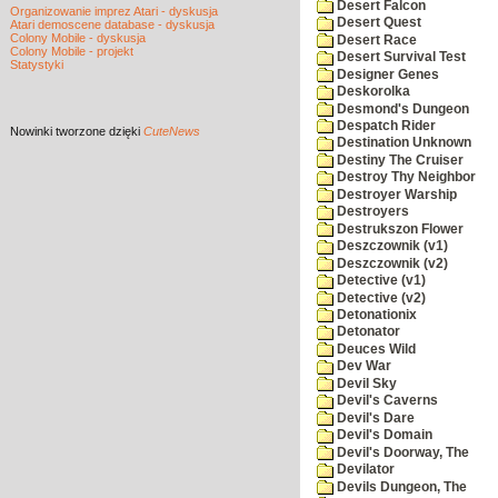
Desert Falcon
Organizowanie imprez Atari - dyskusja
Desert Quest
Atari demoscene database - dyskusja
Colony Mobile - dyskusja
Desert Race
Colony Mobile - projekt
Desert Survival Test
Statystyki
Designer Genes
Deskorolka
Desmond's Dungeon
Despatch Rider
Nowinki
tworzone dzięki
CuteNews
Destination Unknown
Destiny The Cruiser
Destroy Thy Neighbor
Destroyer Warship
Destroyers
Destrukszon Flower
Deszczownik (v1)
Deszczownik (v2)
Detective (v1)
Detective (v2)
Detonationix
Detonator
Deuces Wild
Dev War
Devil Sky
Devil's Caverns
Devil's Dare
Devil's Domain
Devil's Doorway, The
Devilator
Devils Dungeon, The