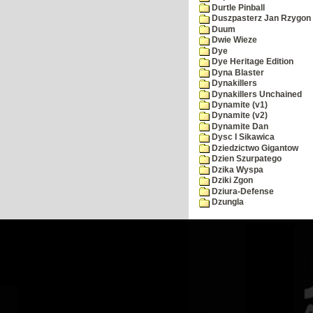
Durtle Pinball
Duszpasterz Jan Rzygon
Duum
Dwie Wieze
Dye
Dye Heritage Edition
Dyna Blaster
Dynakillers
Dynakillers Unchained
Dynamite (v1)
Dynamite (v2)
Dynamite Dan
Dysc I Sikawica
Dziedzictwo Gigantow
Dzien Szurpatego
Dzika Wyspa
Dziki Zgon
Dziura-Defense
Dzungla