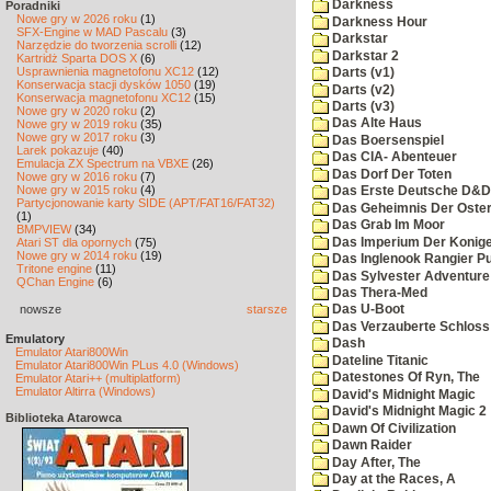
Darkness
Poradniki
Nowe gry w 2026 roku
(1)
Darkness Hour
SFX-Engine w MAD Pascalu
(3)
Darkstar
Narzędzie do tworzenia scrolli
(12)
Darkstar 2
Kartridż Sparta DOS X
(6)
Usprawnienia magnetofonu XC12
(12)
Darts (v1)
Konserwacja stacji dysków 1050
(19)
Darts (v2)
Konserwacja magnetofonu XC12
(15)
Darts (v3)
Nowe gry w 2020 roku
(2)
Das Alte Haus
Nowe gry w 2019 roku
(35)
Nowe gry w 2017 roku
(3)
Das Boersenspiel
Larek pokazuje
(40)
Das CIA- Abenteuer
Emulacja ZX Spectrum na VBXE
(26)
Das Dorf Der Toten
Nowe gry w 2016 roku
(7)
Nowe gry w 2015 roku
(4)
Das Erste Deutsche D&D
Partycjonowanie karty SIDE (APT/FAT16/FAT32)
Das Geheimnis Der Oster
(1)
Das Grab Im Moor
BMPVIEW
(34)
Das Imperium Der Konig
Atari ST dla opornych
(75)
Nowe gry w 2014 roku
(19)
Das Inglenook Rangier Pu
Tritone engine
(11)
Das Sylvester Adventure
QChan Engine
(6)
Das Thera-Med
nowsze
starsze
Das U-Boot
Das Verzauberte Schloss
Emulatory
Dash
Emulator Atari800Win
Dateline Titanic
Emulator Atari800Win PLus 4.0 (Windows)
Datestones Of Ryn, The
Emulator Atari++ (multiplatform)
Emulator Altirra (Windows)
David's Midnight Magic
David's Midnight Magic 2
Biblioteka Atarowca
Dawn Of Civilization
Dawn Raider
Day After, The
Day at the Races, A