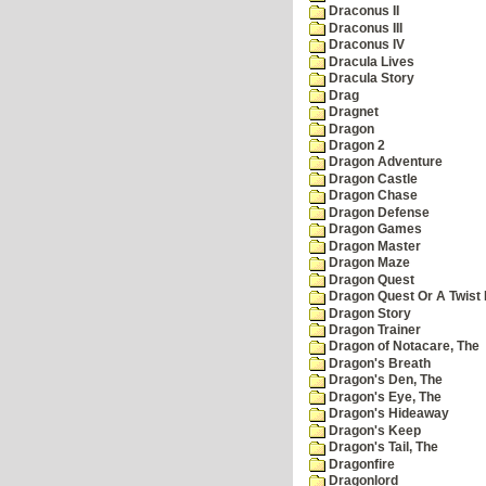
Draconus II
Draconus III
Draconus IV
Dracula Lives
Dracula Story
Drag
Dragnet
Dragon
Dragon 2
Dragon Adventure
Dragon Castle
Dragon Chase
Dragon Defense
Dragon Games
Dragon Master
Dragon Maze
Dragon Quest
Dragon Quest Or A Twist I
Dragon Story
Dragon Trainer
Dragon of Notacare, The
Dragon's Breath
Dragon's Den, The
Dragon's Eye, The
Dragon's Hideaway
Dragon's Keep
Dragon's Tail, The
Dragonfire
Dragonlord