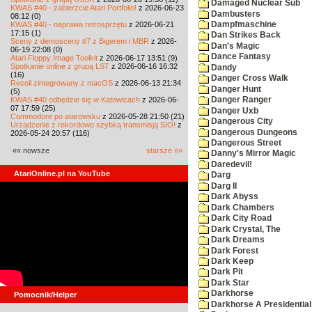
Damaged Nuclear Sub
KWAS #40 - zabierzcie Atari Portfolio!
z 2026-06-23
Dambusters
08:12 (0)
KWAS #40 - naprawa retrosprzętu
z 2026-06-21
Dampfmaschine
17:15 (1)
Dan Strikes Back
Sceny z demosceny #7 z Bigerem i MBR
z 2026-
Dan's Magic
06-19 22:08 (0)
Dance Fantasy
Atari Floppy Image Toolkit
z 2026-06-17 13:51 (9)
Spotkanie online z grupą LST
z 2026-06-16 16:32
Dandy
(16)
Danger Cross Walk
Recoil zintegrowany z macOS
z 2026-06-13 21:34
Danger Hunt
(5)
KWAS #40 odbędzie się w Katowicach
z 2026-06-
Danger Ranger
07 17:59 (25)
Danger Uxb
Commodore po atarowsku
z 2026-05-28 21:50 (21)
Dangerous City
Urządzenie z rekordowo szybką transmisją SIO!
z
Dangerous Dungeons
2026-05-24 20:57 (116)
Dangerous Street
«« nowsze
starsze »»
Danny's Mirror Magic
Daredevil!
AtariOnline.pl na YouTube
Darg
Darg II
Dark Abyss
Dark Chambers
Dark City Road
Dark Crystal, The
Dark Dreams
Dark Forest
Dark Keep
Dark Pit
Dark Star
Darkhorse
Pomocnik/Helper
Darkhorse A Presidentia