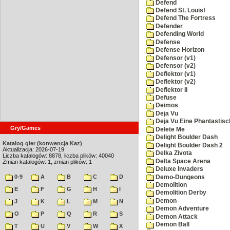
Defend
Defend St. Louis!
Defend The Fortress
Defender
Defending World
Defense
Defense Horizon
Defensor (v1)
Defensor (v2)
Deflektor (v1)
Deflektor (v2)
Deflektor II
Defuse
Deimos
Deja Vu
Deja Vu Eine Phantastisc
Gry/Games
Delete Me
Delight Boulder Dash
Katalog gier (konwencja Kaz)
Delight Boulder Dash 2
Aktualizacja: 2026-07-19
Delka Zivota
Liczba katalogów: 8878, liczba plików: 40040
Delta Space Arena
Zmian katalogów: 1, zmian plików: 1
Deluxe Invaders
0-9
A
B
C
D
Demo-Dungeons
Demolition
E
F
G
H
I
Demolition Derby
Demon
J
K
L
M
N
Demon Adventure
O
P
Q
R
S
Demon Attack
Demon Ball
T
U
V
W
X