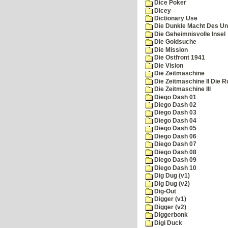
Dice Poker
Dicey
Dictionary Use
Die Dunkle Macht Des Un
Die Geheimnisvolle Insel
Die Goldsuche
Die Mission
Die Ostfront 1941
Die Vision
Die Zeitmaschine
Die Zeitmaschine II Die 
Die Zeitmaschine III
Diego Dash 01
Diego Dash 02
Diego Dash 03
Diego Dash 04
Diego Dash 05
Diego Dash 06
Diego Dash 07
Diego Dash 08
Diego Dash 09
Diego Dash 10
Dig Dug (v1)
Dig Dug (v2)
Dig-Out
Digger (v1)
Digger (v2)
Diggerbonk
Digi Duck