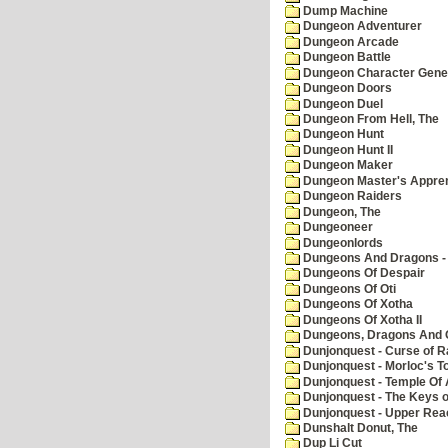
Dump Machine
Dungeon Adventurer
Dungeon Arcade
Dungeon Battle
Dungeon Character Gene
Dungeon Doors
Dungeon Duel
Dungeon From Hell, The
Dungeon Hunt
Dungeon Hunt II
Dungeon Maker
Dungeon Master's Appren
Dungeon Raiders
Dungeon, The
Dungeoneer
Dungeonlords
Dungeons And Dragons - 
Dungeons Of Despair
Dungeons Of Oti
Dungeons Of Xotha
Dungeons Of Xotha II
Dungeons, Dragons And O
Dunjonquest - Curse of R
Dunjonquest - Morloc's T
Dunjonquest - Temple Of 
Dunjonquest - The Keys 
Dunjonquest - Upper Rea
Dunshalt Donut, The
Dup Li Cut