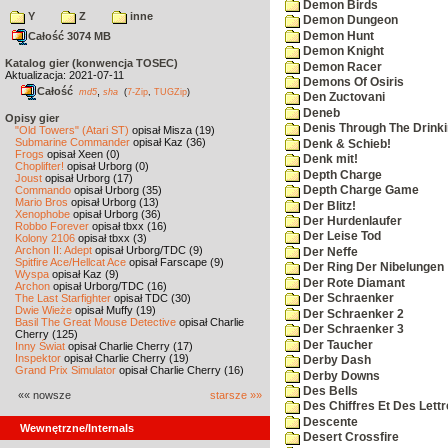
Demon Birds
Y
Z
inne
Demon Dungeon
Demon Hunt
Całość 3074 MB
Demon Knight
Katalog gier (konwencja TOSEC)
Demon Racer
Aktualizacja: 2021-07-11
Demons Of Osiris
Całość
,
md5
sha
(
7-Zip
,
TUGZip
)
Den Zuctovani
Deneb
Opisy gier
Denis Through The Drinki
"Old Towers" (Atari ST)
opisał Misza (19)
Submarine Commander
opisał Kaz (36)
Denk & Schieb!
Frogs
opisał Xeen (0)
Denk mit!
Choplifter!
opisał Urborg (0)
Depth Charge
Joust
opisał Urborg (17)
Commando
opisał Urborg (35)
Depth Charge Game
Mario Bros
opisał Urborg (13)
Der Blitz!
Xenophobe
opisał Urborg (36)
Der Hurdenlaufer
Robbo Forever
opisał tbxx (16)
Der Leise Tod
Kolony 2106
opisał tbxx (3)
Archon II: Adept
opisał Urborg/TDC (9)
Der Neffe
Spitfire Ace/Hellcat Ace
opisał Farscape (9)
Der Ring Der Nibelungen
Wyspa
opisał Kaz (9)
Der Rote Diamant
Archon
opisał Urborg/TDC (16)
The Last Starfighter
opisał TDC (30)
Der Schraenker
Dwie Wieże
opisał Muffy (19)
Der Schraenker 2
Basil The Great Mouse Detective
opisał Charlie
Der Schraenker 3
Cherry (125)
Der Taucher
Inny Świat
opisał Charlie Cherry (17)
Inspektor
opisał Charlie Cherry (19)
Derby Dash
Grand Prix Simulator
opisał Charlie Cherry (16)
Derby Downs
Des Bells
«« nowsze
starsze »»
Des Chiffres Et Des Lett
Descente
Wewnętrzne/Internals
Desert Crossfire