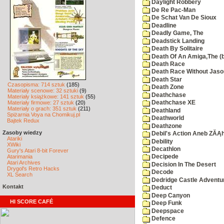
Daylight Robbery
De Re Pac-Man
De Schat Van De Sioux
Deadline
Deadly Game, The
Deadstick Landing
Death By Solitaire
Death Of An Amiga,The (b
Death Race
Death Race Without Jaso
Death Star
Czasopisma: 714 sztuk
(185)
Death Zone
Materiały scenowe: 32 sztuki
(9)
Deathchase
Materiały książkowe: 141 sztuk
(55)
Materiały firmowe: 27 sztuk
(20)
Deathchase XE
Materiały o grach: 351 sztuk
(211)
Deathland
Spiżarnia Voya na Chomikuj.pl
Deathworld
Bajtek Redux
Deathzone
Zasoby wiedzy
Debil's Action Aneb ZĂĄ
Atariki
Debility
XWiki
Decathlon
Gury's Atari 8-bit Forever
Atarimania
Decipede
Atari Archives
Decision In The Desert
Drygol's Retro Hacks
Decode
XL Search
Dedridge Castle Adventu
Kontakt
Deduct
Deep Canyon
HI SCORE CAFÉ
Deep Funk
Deepspace
Defence