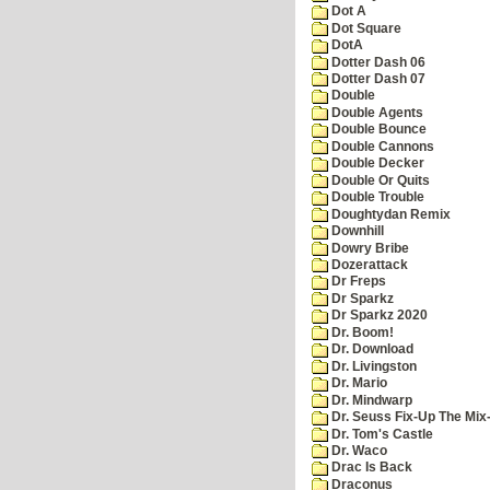
Dot A
Dot Square
DotA
Dotter Dash 06
Dotter Dash 07
Double
Double Agents
Double Bounce
Double Cannons
Double Decker
Double Or Quits
Double Trouble
Doughtydan Remix
Downhill
Dowry Bribe
Dozerattack
Dr Freps
Dr Sparkz
Dr Sparkz 2020
Dr. Boom!
Dr. Download
Dr. Livingston
Dr. Mario
Dr. Mindwarp
Dr. Seuss Fix-Up The Mix
Dr. Tom's Castle
Dr. Waco
Drac Is Back
Draconus