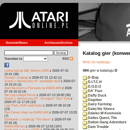
Nowinki/News
Archiwum/Archive
Katalog gier (konwe
Translate to
RSS
Wróc do katalogu
494
gier w katalogu
D
:
Letnia edycja Silly Venture 2026
z 2026-07-31
15:41 (36)
D-Bug
Pamięci Jurgiego
z 2026-07-21 12:42 (1)
Sceny z demosceny #7: opowiada SuN
z 2026-07-
D.I.T.C.H
19 15:24 (2)
D.O.D.O
Atari Muzeum w Poznaniu na KWAS #40
z 2026-
DA' Fuzz
07-16 16:10 (4)
Nie żyje kolega Pecuś
z 2026-07-13 18:00 (30)
Daffy Duck
Sceny z demosceny #7 - Grzegorz "Sun" Żyła
z
Dagobar
2026-07-12 17:29 (12)
Dairy Farming
Lost Party 2026 nadchodzi
z 2026-07-08 15:28
Dalej Niz Slonce
(23)
Pan Zenon i Atari na KWAS #40
z 2026-07-07 13:25
Daleko W Kosmosie
(7)
Dallas Quest, The
Spotkanie z redakcją "The Voice"
z 2026-07-04
Dalton Gang Adventure
07:42 (9)
KWAS #40 live
z 2026-06-27 12:53 (167)
Dam Trouble
Spotkanie z grupą USSR
z 2026-06-26 19:36 (11)