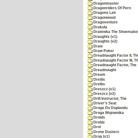
Dragonmaster
Dragonriders Of Pern
Dragons Lair
Dragonwood
Dragoventure
Drakula
Dratewka The Shoemake
Draughts (v1)
Draughts (v2)
Draw
Draw Poker
Dreadnaught Factor II, Th
Dreadnaught Factor III, T
Dreadnaught Factor, The
Dreadnought
Dream
Dredis
Drelbs
Dreszcz (v1)
Dreszcz (v2)
Drill Instructor, The
Driver's Seat
Droga Do Duplandu
Droga Wojownika
Droids
Droidz
Drol
Drone Dusters
Drop (v1)