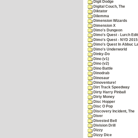
Digit Dodge
Digital Couch, The
Diktator
Dilemma
Dimension Wizards
Dimension X
Dimo's Dungeon
Dimo's Quest - Lurch Edit
Dimo's Quest - NYD 2015 
Dimo's Quest In Abbuc L
Dimo's Underworld
Dinky-Do
Dino (v1)
Dino (v2)
Dino Battle
Dinodrab
Dinosaur
Dinoventure!
Dirt Track Speedway
Dirty Harry Pinball
Dirty Money
Disc Hopper
Disc O Pop
Discovery Incident, The
Diver
Divested Bell
Division Drill
Dizzy
Dizzy Dice