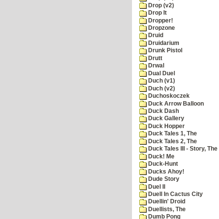
Drop (v2)
Drop It
Dropper!
Dropzone
Druid
Druidarium
Drunk Pistol
Drutt
Drwal
Dual Duel
Duch (v1)
Duch (v2)
Duchoskoczek
Duck Arrow Balloon
Duck Dash
Duck Gallery
Duck Hopper
Duck Tales 1, The
Duck Tales 2, The
Duck Tales III - Story, The
Duck! Me
Duck-Hunt
Ducks Ahoy!
Dude Story
Duel II
Duell In Cactus City
Duellin' Droid
Duellists, The
Dumb Pong