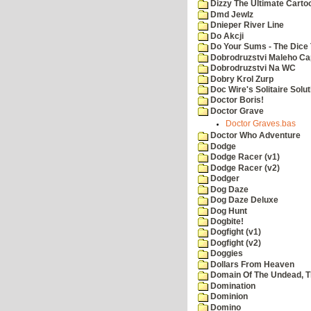
Dizzy The Ultimate Carto
Dmd Jewlz
Dnieper River Line
Do Akcji
Do Your Sums - The Dice 
Dobrodruzstvi Maleho Cap
Dobrodruzstvi Na WC
Dobry Krol Zurp
Doc Wire's Solitaire Solut
Doctor Boris!
Doctor Grave
Doctor Graves.bas
Doctor Who Adventure
Dodge
Dodge Racer (v1)
Dodge Racer (v2)
Dodger
Dog Daze
Dog Daze Deluxe
Dog Hunt
Dogbite!
Dogfight (v1)
Dogfight (v2)
Doggies
Dollars From Heaven
Domain Of The Undead, 
Domination
Dominion
Domino