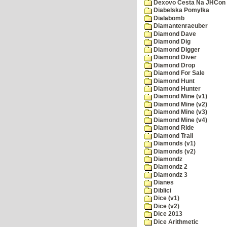
Dexovo Cesta Na JHCon
Diabelska Pomylka
Dialabomb
Diamantenraeuber
Diamond Dave
Diamond Dig
Diamond Digger
Diamond Diver
Diamond Drop
Diamond For Sale
Diamond Hunt
Diamond Hunter
Diamond Mine (v1)
Diamond Mine (v2)
Diamond Mine (v3)
Diamond Mine (v4)
Diamond Ride
Diamond Trail
Diamonds (v1)
Diamonds (v2)
Diamondz
Diamondz 2
Diamondz 3
Dianes
Diblici
Dice (v1)
Dice (v2)
Dice 2013
Dice Arithmetic