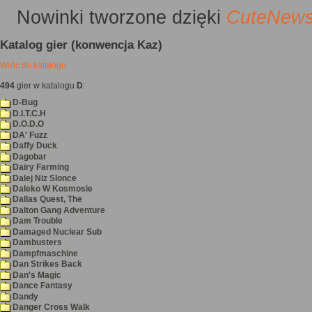
Nowinki
tworzone dzięki
CuteNew
Katalog gier (konwencja Kaz)
Wróc do katalogu
494
gier w katalogu
D
:
D-Bug
D.I.T.C.H
D.O.D.O
DA' Fuzz
Daffy Duck
Dagobar
Dairy Farming
Dalej Niz Slonce
Daleko W Kosmosie
Dallas Quest, The
Dalton Gang Adventure
Dam Trouble
Damaged Nuclear Sub
Dambusters
Dampfmaschine
Dan Strikes Back
Dan's Magic
Dance Fantasy
Dandy
Danger Cross Walk