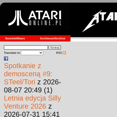
Nowinki/News
Archiwum/Archive
Translate to
RSS
Spotkanie z
demosceną #9:
STeel/Tori
z 2026-
08-07 20:49 (1)
Letnia edycja Silly
Venture 2026
z
2026-07-31 15:41