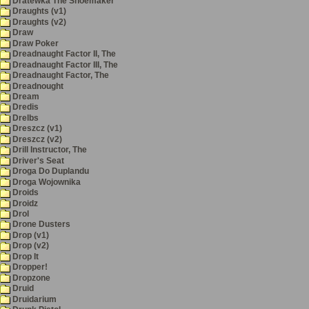
Dratewka The Shoemaker
Draughts (v1)
Draughts (v2)
Draw
Draw Poker
Dreadnaught Factor II, The
Dreadnaught Factor III, The
Dreadnaught Factor, The
Dreadnought
Dream
Dredis
Drelbs
Dreszcz (v1)
Dreszcz (v2)
Drill Instructor, The
Driver's Seat
Droga Do Duplandu
Droga Wojownika
Droids
Droidz
Drol
Drone Dusters
Drop (v1)
Drop (v2)
Drop It
Dropper!
Dropzone
Druid
Druidarium