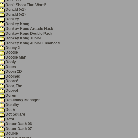
Don't Go!
Don't Shoot That Word!
Donald (v1)
Donald (v2)
Donkey
Donkey Kong
Donkey Kong Arcade Hack
Donkey Kong Double Pack
Donkey Kong Junior
Donkey Kong Junior Enhanced
Donny 2
Doodle
Doodle Man
Doofy
Doom
Doom 2D
Doomed
Doons!
Door, The
Doppel
Doremi
Dostihovy Manager
Dostihy
Dot A
Dot Square
DotA
Dotter Dash 06
Dotter Dash 07
Double