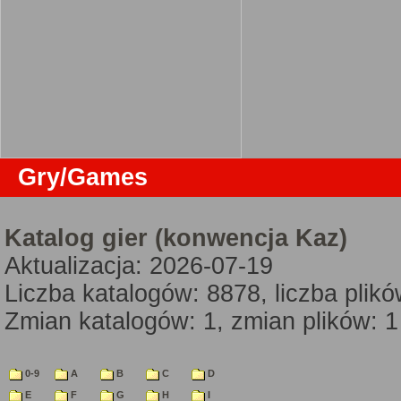
Gry/Games
Katalog gier (konwencja Kaz)
Aktualizacja: 2026-07-19
Liczba katalogów: 8878, liczba plik
Zmian katalogów: 1, zmian plików: 1
0-9
A
B
C
D
E
F
G
H
I