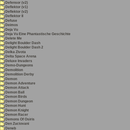
Defensor (v2)
Deflektor (v1)
Deflektor (v2)
Deflektor II
Defuse
Deimos
Deja Vu
Deja Vu Eine Phantastische Geschichte
Delete Me
Delight Boulder Dash
Delight Boulder Dash 2
Delka Zivota
Delta Space Arena
Deluxe Invaders
Demo-Dungeons
Demolition
Demolition Derby
Demon
Demon Adventure
Demon Attack
Demon Ball
Demon Birds
Demon Dungeon
Demon Hunt
Demon Knight
Demon Racer
Demons Of Osiris
Den Zuctovani
Deneb