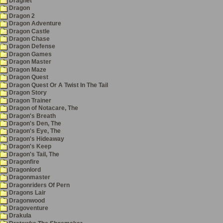
Dragnet
Dragon
Dragon 2
Dragon Adventure
Dragon Castle
Dragon Chase
Dragon Defense
Dragon Games
Dragon Master
Dragon Maze
Dragon Quest
Dragon Quest Or A Twist In The Tail
Dragon Story
Dragon Trainer
Dragon of Notacare, The
Dragon's Breath
Dragon's Den, The
Dragon's Eye, The
Dragon's Hideaway
Dragon's Keep
Dragon's Tail, The
Dragonfire
Dragonlord
Dragonmaster
Dragonriders Of Pern
Dragons Lair
Dragonwood
Dragoventure
Drakula