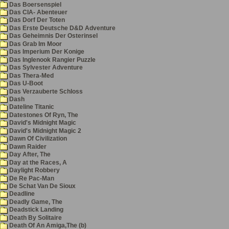
Das Boersenspiel
Das CIA- Abenteuer
Das Dorf Der Toten
Das Erste Deutsche D&D Adventure
Das Geheimnis Der Osterinsel
Das Grab Im Moor
Das Imperium Der Konige
Das Inglenook Rangier Puzzle
Das Sylvester Adventure
Das Thera-Med
Das U-Boot
Das Verzauberte Schloss
Dash
Dateline Titanic
Datestones Of Ryn, The
David's Midnight Magic
David's Midnight Magic 2
Dawn Of Civilization
Dawn Raider
Day After, The
Day at the Races, A
Daylight Robbery
De Re Pac-Man
De Schat Van De Sioux
Deadline
Deadly Game, The
Deadstick Landing
Death By Solitaire
Death Of An Amiga,The (b)