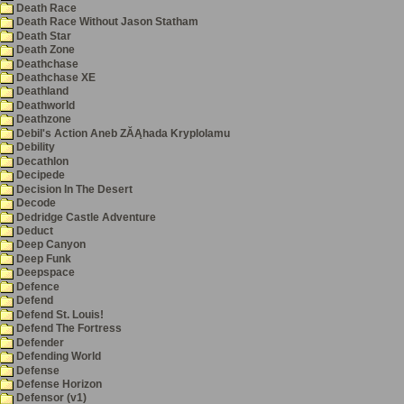
Death Race
Death Race Without Jason Statham
Death Star
Death Zone
Deathchase
Deathchase XE
Deathland
Deathworld
Deathzone
Debil's Action Aneb ZĂĄhada Kryplolamu
Debility
Decathlon
Decipede
Decision In The Desert
Decode
Dedridge Castle Adventure
Deduct
Deep Canyon
Deep Funk
Deepspace
Defence
Defend
Defend St. Louis!
Defend The Fortress
Defender
Defending World
Defense
Defense Horizon
Defensor (v1)