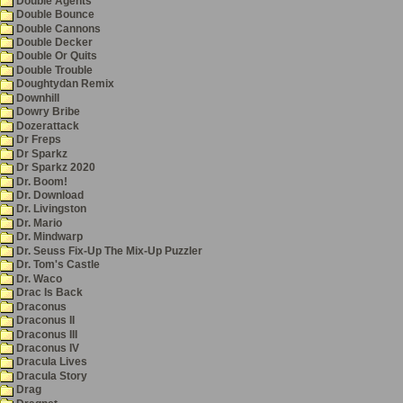
Double Agents
Double Bounce
Double Cannons
Double Decker
Double Or Quits
Double Trouble
Doughtydan Remix
Downhill
Dowry Bribe
Dozerattack
Dr Freps
Dr Sparkz
Dr Sparkz 2020
Dr. Boom!
Dr. Download
Dr. Livingston
Dr. Mario
Dr. Mindwarp
Dr. Seuss Fix-Up The Mix-Up Puzzler
Dr. Tom's Castle
Dr. Waco
Drac Is Back
Draconus
Draconus II
Draconus III
Draconus IV
Dracula Lives
Dracula Story
Drag