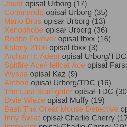
Joust
opisał Urborg (17)
Commando
opisał Urborg (35)
Mario Bros
opisał Urborg (13)
Xenophobe
opisał Urborg (36)
Robbo Forever
opisał tbxx (16)
Kolony 2106
opisał tbxx (3)
Archon II: Adept
opisał Urborg/TDC
Spitfire Ace/Hellcat Ace
opisał Fars
Wyspa
opisał Kaz (9)
Archon
opisał Urborg/TDC (16)
The Last Starfighter
opisał TDC (30
Dwie Wieże
opisał Muffy (19)
Basil The Great Mouse Detective
op
Inny Świat
opisał Charlie Cherry (1
Inspektor
opisał Charlie Cherry (19)