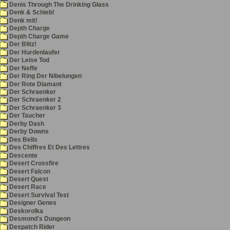
Denis Through The Drinking Glass
Denk & Schieb!
Denk mit!
Depth Charge
Depth Charge Game
Der Blitz!
Der Hurdenlaufer
Der Leise Tod
Der Neffe
Der Ring Der Nibelungen
Der Rote Diamant
Der Schraenker
Der Schraenker 2
Der Schraenker 3
Der Taucher
Derby Dash
Derby Downs
Des Bells
Des Chiffres Et Des Lettres
Descente
Desert Crossfire
Desert Falcon
Desert Quest
Desert Race
Desert Survival Test
Designer Genes
Deskorolka
Desmond's Dungeon
Despatch Rider