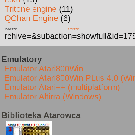
Tritone engine
(11)
QChan Engine
(6)
nowsze
starsze
rchive=&subaction=showfull&id=17
Emulatory
Emulator Atari800Win
Emulator Atari800Win PLus 4.0 (W
Emulator Atari++ (multiplatform)
Emulator Altirra (Windows)
Biblioteka Atarowca