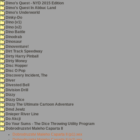
Dimo's Quest - NYD 2015 Edition
Dimo's Quest In Abbuc Land
Dimo's Underworld
Dinky-Do
Dino (v1)
Dino (v2)
Dino Battle
Dinodrab
Dinosaur
Dinoventure!
Dirt Track Speedway
Dirty Harry Pinball
Dirty Money
Disc Hopper
Disc O Pop
Discovery Incident, The
Diver
Divested Bell
Division Drill
Dizzy
Dizzy Dice
Dizzy The Ultimate Cartoon Adventure
Dmd Jewlz
Dnieper River Line
Do Akcji
Do Your Sums - The Dice Throwing Utility Program
Dobrodruzstvi Maleho Caparta II
Dobrodruzstvi Maleho Caparta II (p1).xex
Dobrodruzstvi Maleho Caparta II (p2).xex