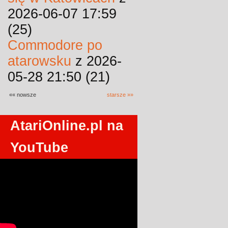
2026-06-07 17:59
(25)
Commodore po
atarowsku
z 2026-
05-28 21:50 (21)
«« nowsze
starsze »»
AtariOnline.pl na
YouTube