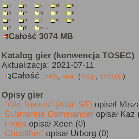
J
K
L
M
N
O
P
Q
R
S
T
U
V
W
X
Y
Z
inne
Całość 3074 MB
Katalog gier (konwencja TOSEC)
Aktualizacja: 2021-07-11
Całość
,
md5
sha
(
7-Zip
,
TUGZip
)
Opisy gier
"Old Towers" (Atari ST)
opisał Misz
Submarine Commander
opisał Kaz 
Frogs
opisał Xeen (0)
Choplifter!
opisał Urborg (0)