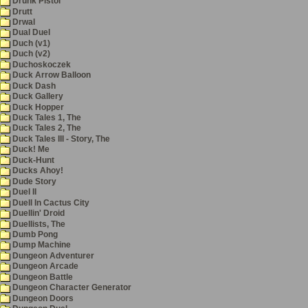
Drunk Pistol
Drutt
Drwal
Dual Duel
Duch (v1)
Duch (v2)
Duchoskoczek
Duck Arrow Balloon
Duck Dash
Duck Gallery
Duck Hopper
Duck Tales 1, The
Duck Tales 2, The
Duck Tales III - Story, The
Duck! Me
Duck-Hunt
Ducks Ahoy!
Dude Story
Duel II
Duell In Cactus City
Duellin' Droid
Duellists, The
Dumb Pong
Dump Machine
Dungeon Adventurer
Dungeon Arcade
Dungeon Battle
Dungeon Character Generator
Dungeon Doors