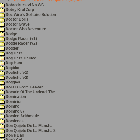
Dobrodruzstvi Na WC
Dobry Krol Zurp
Doc Wire's Solitaire Solution
Doctor Boris!
Doctor Grave
Doctor Who Adventure
Dodge
Dodge Racer (v1)
Dodge Racer (v2)
Dodger
Dog Daze
Dog Daze Deluxe
Dog Hunt
Dogbite!
Dogfight (v1)
Dogfight (v2)
Doggies
Dollars From Heaven
Domain Of The Undead, The
Domination
Dominion
Domino
Domino 87
Domino Arithmetic
Dominoes
Don Quijote De La Mancha
Don Quijote De La Mancha 2
Don's Ball