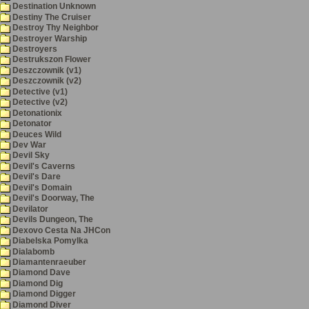
Destination Unknown
Destiny The Cruiser
Destroy Thy Neighbor
Destroyer Warship
Destroyers
Destrukszon Flower
Deszczownik (v1)
Deszczownik (v2)
Detective (v1)
Detective (v2)
Detonationix
Detonator
Deuces Wild
Dev War
Devil Sky
Devil's Caverns
Devil's Dare
Devil's Domain
Devil's Doorway, The
Devilator
Devils Dungeon, The
Dexovo Cesta Na JHCon
Diabelska Pomylka
Dialabomb
Diamantenraeuber
Diamond Dave
Diamond Dig
Diamond Digger
Diamond Diver