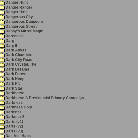
Danger Hunt
Danger Ranger
Danger Uxb
Dangerous City
Dangerous Dungeons
Dangerous Street
Danny's Mirror Magic
Daredevil!
Darg
Darg II
Dark Abyss
Dark Chambers
Dark City Road
Dark Crystal, The
Dark Dreams
Dark Forest
Dark Keep
Dark Pit
Dark Star
Darkhorse
Darkhorse A Presidential Primary Campaign
Darkness
Darkness Hour
Darkstar
Darkstar 2
Darts (v1)
Darts (v2)
Darts (v3)
Das Alte Haus