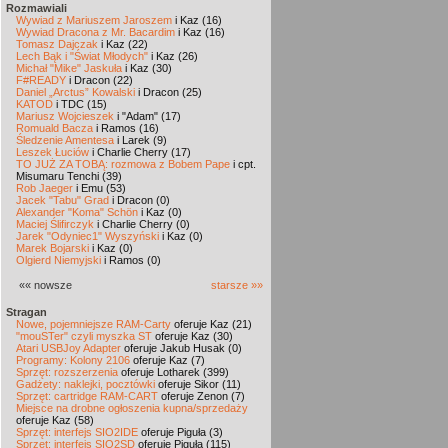
Rozmawiali
Wywiad z Mariuszem Jaroszem
i Kaz (16)
Wywiad Dracona z Mr. Bacardim
i Kaz (16)
Tomasz Dajczak
i Kaz (22)
Lech Bąk i "Świat Młodych"
i Kaz (26)
Michał "Mike" Jaskuła
i Kaz (30)
F#READY
i Dracon (22)
Daniel „Arctus” Kowalski
i Dracon (25)
KATOD
i TDC (15)
Mariusz Wojcieszek
i "Adam" (17)
Romuald Bacza
i Ramos (16)
Śledzenie Amentesa
i Larek (9)
Leszek Łuciów
i Charlie Cherry (17)
TO JUŻ ZA TOBĄ: rozmowa z Bobem Pape
i cpt.
Misumaru Tenchi (39)
Rob Jaeger
i Emu (53)
Jacek "Tabu" Grad
i Dracon (0)
Alexander "Koma" Schön
i Kaz (0)
Maciej Ślifirczyk
i Charlie Cherry (0)
Jarek "Odyniec1" Wyszyński
i Kaz (0)
Marek Bojarski
i Kaz (0)
Olgierd Niemyjski
i Ramos (0)
«« nowsze
starsze »»
Stragan
Nowe, pojemniejsze RAM-Carty
oferuje Kaz (21)
"mouSTer" czyli myszka ST
oferuje Kaz (30)
Atari USBJoy Adapter
oferuje Jakub Husak (0)
Programy: Kolony 2106
oferuje Kaz (7)
Sprzęt: rozszerzenia
oferuje Lotharek (399)
Gadżety: naklejki, pocztówki
oferuje Sikor (11)
Sprzęt: cartridge RAM-CART
oferuje Zenon (7)
Miejsce na drobne ogłoszenia kupna/sprzedaży
oferuje Kaz (58)
Sprzęt: interfejs SIO2IDE
oferuje Piguła (3)
Sprzęt: interfejs SIO2SD
oferuje Piguła (115)