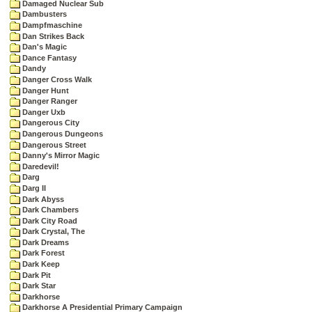
Damaged Nuclear Sub
Dambusters
Dampfmaschine
Dan Strikes Back
Dan's Magic
Dance Fantasy
Dandy
Danger Cross Walk
Danger Hunt
Danger Ranger
Danger Uxb
Dangerous City
Dangerous Dungeons
Dangerous Street
Danny's Mirror Magic
Daredevil!
Darg
Darg II
Dark Abyss
Dark Chambers
Dark City Road
Dark Crystal, The
Dark Dreams
Dark Forest
Dark Keep
Dark Pit
Dark Star
Darkhorse
Darkhorse A Presidential Primary Campaign