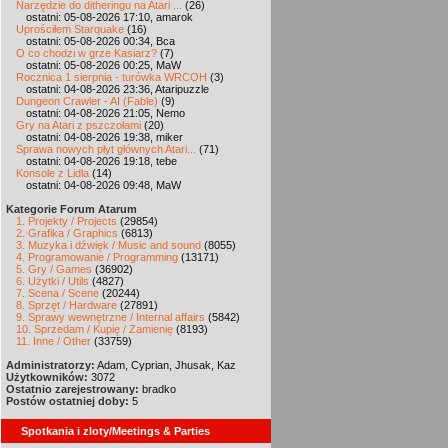
Narzędzie do ditheringu na Atari ...
(26)
ostatni: 05-08-2026 17:10, amarok
Uprościłem Starquake
(16)
ostatni: 05-08-2026 00:34, Bca
O co chodzi w grze Kasiarz?
(7)
ostatni: 05-08-2026 00:25, MaW
Rocznica 1 sierpnia - turówka WRCOH
(3)
ostatni: 04-08-2026 23:36, Ataripuzzle
Dungeon Crawler - AI (Fable)
(9)
ostatni: 04-08-2026 21:05, Nemo
Gry na Atari z pszczołami
(20)
ostatni: 04-08-2026 19:38, miker
Sprawa nowych płyt głównych Atari...
(71)
ostatni: 04-08-2026 19:18, tebe
Konsole z Lidla
(14)
ostatni: 04-08-2026 09:48, MaW
Kategorie Forum Atarum
1. Projekty / Projects
(29854)
2. Grafika / Graphics
(6813)
3. Muzyka i dźwięk / Music and sound
(8055)
4. Programowanie / Programming
(13171)
5. Gry / Games
(36902)
6. Użytki / Utils
(4827)
7. Scena / Scene
(20244)
8. Sprzęt / Hardware
(27891)
9. Sprawy wewnętrzne / Internal affairs
(5842)
10. Sprzedam / Kupię / Zamienię
(8193)
11. Inne / Other
(33759)
Administratorzy:
Adam, Cyprian, Jhusak, Kaz
Użytkowników:
3072
Ostatnio zarejestrowany:
bradko
Postów ostatniej doby:
5
Spotkania i zloty/Meetings & Parties