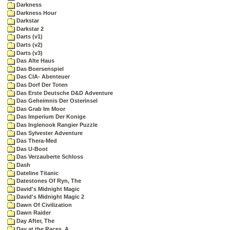
Darkness
Darkness Hour
Darkstar
Darkstar 2
Darts (v1)
Darts (v2)
Darts (v3)
Das Alte Haus
Das Boersenspiel
Das CIA- Abenteuer
Das Dorf Der Toten
Das Erste Deutsche D&D Adventure
Das Geheimnis Der Osterinsel
Das Grab Im Moor
Das Imperium Der Konige
Das Inglenook Rangier Puzzle
Das Sylvester Adventure
Das Thera-Med
Das U-Boot
Das Verzauberte Schloss
Dash
Dateline Titanic
Datestones Of Ryn, The
David's Midnight Magic
David's Midnight Magic 2
Dawn Of Civilization
Dawn Raider
Day After, The
Day at the Races, A