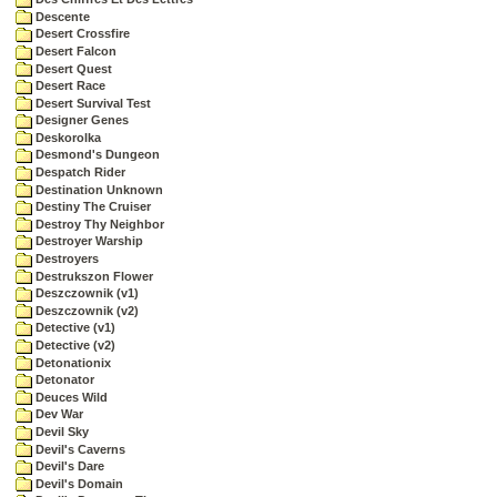
Descente
Desert Crossfire
Desert Falcon
Desert Quest
Desert Race
Desert Survival Test
Designer Genes
Deskorolka
Desmond's Dungeon
Despatch Rider
Destination Unknown
Destiny The Cruiser
Destroy Thy Neighbor
Destroyer Warship
Destroyers
Destrukszon Flower
Deszczownik (v1)
Deszczownik (v2)
Detective (v1)
Detective (v2)
Detonationix
Detonator
Deuces Wild
Dev War
Devil Sky
Devil's Caverns
Devil's Dare
Devil's Domain