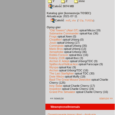
Y
Z
inne
Całość 3074 MB
Katalog gier (konwencja TOSEC)
Aktualizacja: 2021-07-11
Całość
,
md5
sha
(
7-Zip
,
TUGZip
)
Opisy gier
"Old Towers" (Atari ST)
opisał Misza (19)
Submarine Commander
opisał Kaz (36)
Frogs
opisał Xeen (0)
Choplifter!
opisał Urborg (0)
Joust
opisał Urborg (17)
Commando
opisał Urborg (35)
Mario Bros
opisał Urborg (13)
Xenophobe
opisał Urborg (36)
Robbo Forever
opisał tbxx (16)
Kolony 2106
opisał tbxx (3)
Archon II: Adept
opisał Urborg/TDC (9)
Spitfire Ace/Hellcat Ace
opisał Farscape (9)
Wyspa
opisał Kaz (9)
Archon
opisał Urborg/TDC (16)
The Last Starfighter
opisał TDC (30)
Dwie Wieże
opisał Muffy (19)
Basil The Great Mouse Detective
opisał Charlie
Cherry (125)
Inny Świat
opisał Charlie Cherry (17)
Inspektor
opisał Charlie Cherry (19)
Grand Prix Simulator
opisał Charlie Cherry (16)
«« nowsze
starsze »»
Wewnętrzne/Internals
Organizowanie imprez Atari - dyskusja