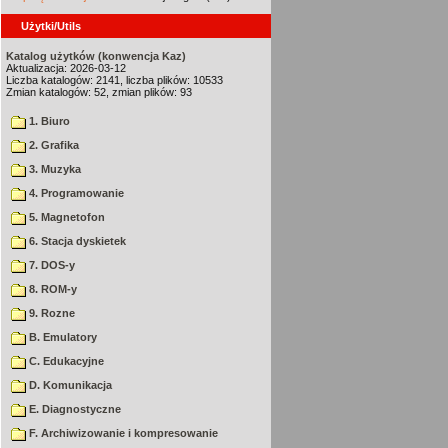
Użytki/Utils
Katalog użytków (konwencja Kaz)
Aktualizacja: 2026-03-12
Liczba katalogów: 2141, liczba plików: 10533
Zmian katalogów: 52, zmian plików: 93
1. Biuro
2. Grafika
3. Muzyka
4. Programowanie
5. Magnetofon
6. Stacja dyskietek
7. DOS-y
8. ROM-y
9. Rozne
B. Emulatory
C. Edukacyjne
D. Komunikacja
E. Diagnostyczne
F. Archiwizowanie i kompresowanie