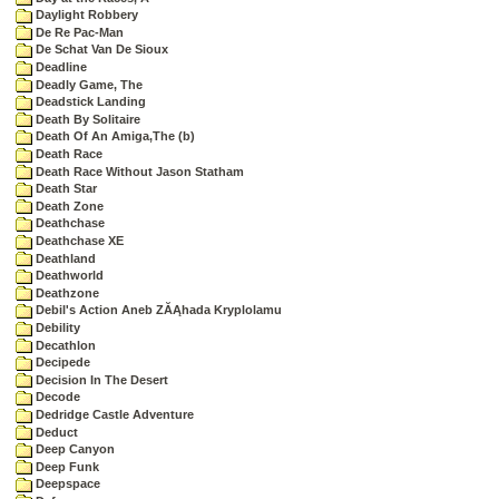
Daylight Robbery
De Re Pac-Man
De Schat Van De Sioux
Deadline
Deadly Game, The
Deadstick Landing
Death By Solitaire
Death Of An Amiga,The (b)
Death Race
Death Race Without Jason Statham
Death Star
Death Zone
Deathchase
Deathchase XE
Deathland
Deathworld
Deathzone
Debil's Action Aneb ZĂĄhada Kryplolamu
Debility
Decathlon
Decipede
Decision In The Desert
Decode
Dedridge Castle Adventure
Deduct
Deep Canyon
Deep Funk
Deepspace