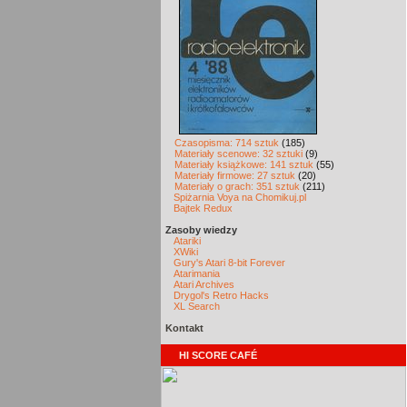
Czasopisma: 714 sztuk
(185)
Materiały scenowe: 32 sztuki
(9)
Materiały książkowe: 141 sztuk
(55)
Materiały firmowe: 27 sztuk
(20)
Materiały o grach: 351 sztuk
(211)
Spiżarnia Voya na Chomikuj.pl
Bajtek Redux
Zasoby wiedzy
Atariki
XWiki
Gury's Atari 8-bit Forever
Atarimania
Atari Archives
Drygol's Retro Hacks
XL Search
Kontakt
HI SCORE CAFÉ