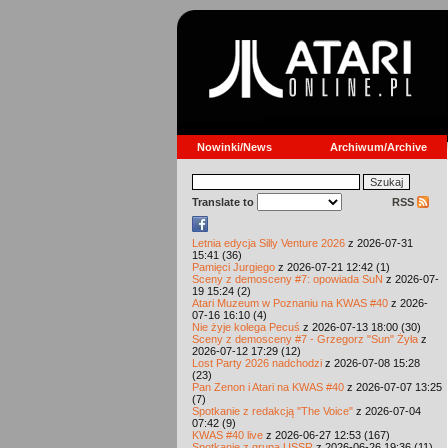
Nowinki/News
Archiwum/Archive
Translate to
RSS
Letnia edycja Silly Venture 2026
z 2026-07-31
15:41 (36)
Pamięci Jurgiego
z 2026-07-21 12:42 (1)
Sceny z demosceny #7: opowiada SuN
z 2026-07-
19 15:24 (2)
Atari Muzeum w Poznaniu na KWAS #40
z 2026-
07-16 16:10 (4)
Nie żyje kolega Pecuś
z 2026-07-13 18:00 (30)
Sceny z demosceny #7 - Grzegorz "Sun" Żyła
z
2026-07-12 17:29 (12)
Lost Party 2026 nadchodzi
z 2026-07-08 15:28
(23)
Pan Zenon i Atari na KWAS #40
z 2026-07-07 13:25
(7)
Spotkanie z redakcją "The Voice"
z 2026-07-04
07:42 (9)
KWAS #40 live
z 2026-06-27 12:53 (167)
Spotkanie z grupą USSR
z 2026-06-26 19:36 (11)