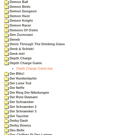
Demon Ball
Demon Birds
Demon Dungeon
Demon Hunt
Demon Knight
Demon Racer
Demons Of Osiris
Den Zuctovani
Deneb
Denis Through The Drinking Glass
Denk & Schieb!
Denk mit!
Depth Charge
Depth Charge Game
Depth Charge Game.bas
Der Blitz!
Der Hurdenlaufer
Der Leise Tod
Der Neffe
Der Ring Der Nibelungen
Der Rote Diamant
Der Schraenker
Der Schraenker 2
Der Schraenker 3
Der Taucher
Derby Dash
Derby Downs
Des Bells
Des Chiffres Et Des Lettres