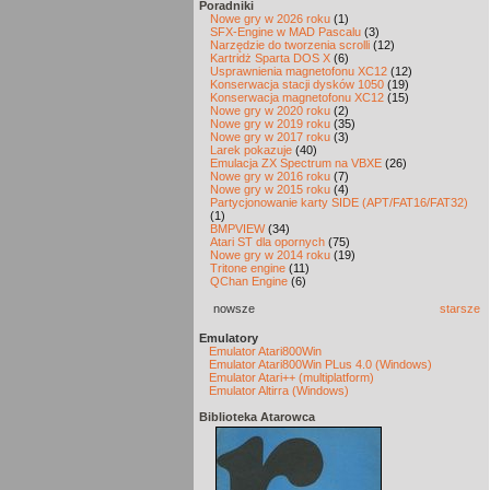
Poradniki
Nowe gry w 2026 roku
(1)
SFX-Engine w MAD Pascalu
(3)
Narzędzie do tworzenia scrolli
(12)
Kartridż Sparta DOS X
(6)
Usprawnienia magnetofonu XC12
(12)
Konserwacja stacji dysków 1050
(19)
Konserwacja magnetofonu XC12
(15)
Nowe gry w 2020 roku
(2)
Nowe gry w 2019 roku
(35)
Nowe gry w 2017 roku
(3)
Larek pokazuje
(40)
Emulacja ZX Spectrum na VBXE
(26)
Nowe gry w 2016 roku
(7)
Nowe gry w 2015 roku
(4)
Partycjonowanie karty SIDE (APT/FAT16/FAT32)
(1)
BMPVIEW
(34)
Atari ST dla opornych
(75)
Nowe gry w 2014 roku
(19)
Tritone engine
(11)
QChan Engine
(6)
nowsze
starsze
Emulatory
Emulator Atari800Win
Emulator Atari800Win PLus 4.0 (Windows)
Emulator Atari++ (multiplatform)
Emulator Altirra (Windows)
Biblioteka Atarowca