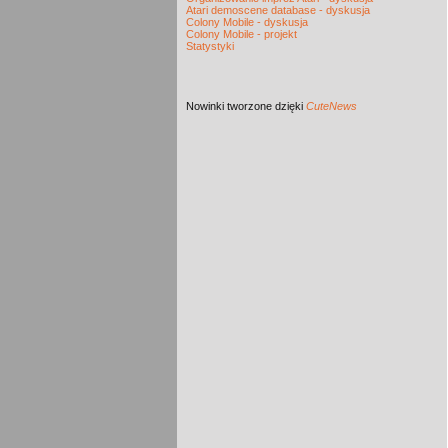
Atari demoscene database - dyskusja
Colony Mobile - dyskusja
Colony Mobile - projekt
Statystyki
Nowinki
tworzone dzięki
CuteNews