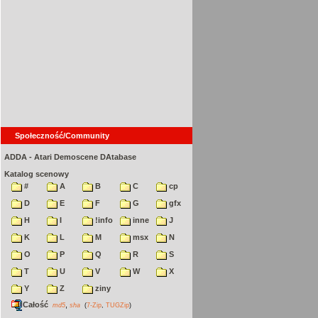
Społeczność/Community
ADDA - Atari Demoscene DAtabase
Katalog scenowy
#
A
B
C
cp
D
E
F
G
gfx
H
I
!info
inne
J
K
L
M
msx
N
O
P
Q
R
S
T
U
V
W
X
Y
Z
ziny
Całość
,
md5
sha
(
7-Zip
,
TUGZip
)