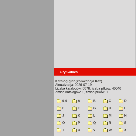
Gry/Games
Katalog gier (konwencja Kaz)
Aktualizacja: 2026-07-19
Liczba katalogów: 8878, liczba plików: 40040
Zmian katalogów: 1, zmian plików: 1
0-9
A
B
C
D
E
F
G
H
I
J
K
L
M
N
O
P
Q
R
S
T
U
V
W
X