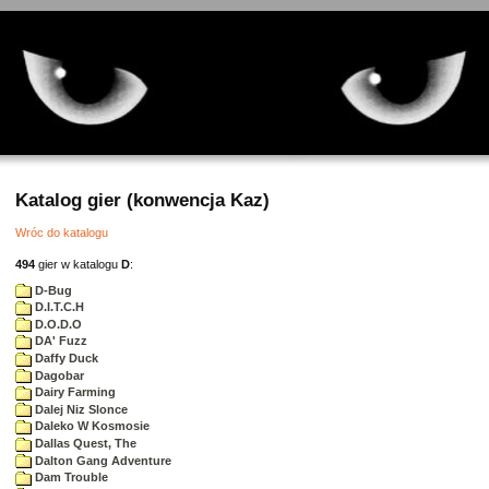
Katalog gier (konwencja Kaz)
Wróc do katalogu
494
gier w katalogu
D
:
D-Bug
D.I.T.C.H
D.O.D.O
DA' Fuzz
Daffy Duck
Dagobar
Dairy Farming
Dalej Niz Slonce
Daleko W Kosmosie
Dallas Quest, The
Dalton Gang Adventure
Dam Trouble