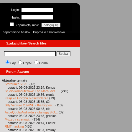
Login:
Hasło:
Zapamiętaj mnie
Zapomniane hasło?
Poproś o członkostwo
Szukaj plików/Search files
Gry
Użytki
Dema
Forum Atarum
Aktualne tematy
Starquake VBXE
(13)
ostatni: 06-08-2026 23:14, Konop
Studio komputerowe The Marauder -...
(249)
ostatni: 06-08-2026 19:56, pigula
Książka Gorgha o asemblerze
(79)
ostatni: 06-08-2026 15:35, tOri
Silly Venture 2026SE - the bigges...
(113)
ostatni: 06-08-2026 00:48, tdc
AspeQt dla Androida z obsługą SIO...
(39)
ostatni: 05-08-2026 23:48, greblus
Muzycy scenowi...
(134)
ostatni: 05-08-2026 20:44, Foster
RMT hacking
(468)
ostatni: 05-08-2026 18:57, emkay