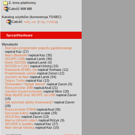
Z. Inne platformy
Całość 908 MB
Katalog użytków (konwencja TOSEC)
Całość
,
md5
sha
(
7-Zip
,
TUGZip
)
Sprzęt/Hardware
Wynalazki
Atari jako programator pojazdu gąsienicowego
napisał Kaz (17)
Atari i Bluetooth
napisał Kaz (35)
SIO2PC-USB
napisał Larek (46)
Nowe SIO2SD
napisał Larek (0)
SIO2SD w CA12
napisał Urborg (15)
Ratowanie ATMEL-ów
napisał Yoohaas (12)
Projektowanie cartów
napisał Zenon (12)
Joystick do Atari
napisał Larek (54)
Tygrys Turbo
napisał Kaz (13)
Testowałem "Simple Stereo"
napisał Zaxon (5)
Rozszerzenie 1MB
napisał Asal (21)
Joystick trzyprzyciskowy
napisał Sikor (18)
Moje MyIDE oraz SIO2PC na USB
napisał Zaxon
(16)
Jak wykonać płytkę drukowaną?
napisał Zaxon
(28)
Rozszerzenie 576kB
napisał Asal (36)
Soczyste kolory
napisał scalak (29)
XEGS Box
napisał Zaxon (13)
Atari w różnych rolach
napisał Różyk (9)
SIO2IDE w pudełku
napisał Kaz (27)
Atari steruje tokarką
napisał Kaz (15)