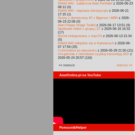
KWAS #40 - zabierzcie Atari Portfolio!
z 2026-06-23
08:12 (0)
KWAS #40 - naprawa retrosprzętu
z 2026-06-21
17:15 (1)
Sceny z demosceny #7 z Bigerem i MBR
z 2026-
06-19 22:08 (0)
Atari Floppy Image Toolkit
z 2026-06-17 13:51 (9)
Spotkanie online z grupą LST
z 2026-06-16 16:32
(17)
Recoil zintegrowany z macOS
z 2026-06-13 21:34
(5)
KWAS #40 odbędzie się w Katowicach
z 2026-06-
07 17:59 (25)
Commodore po atarowsku
z 2026-05-28 21:50 (21)
Urządzenie z rekordowo szybką transmisją SIO!
z
2026-05-24 20:57 (116)
«« nowsze
starsze »»
AtariOnline.pl na YouTube
Pomocnik/Helper