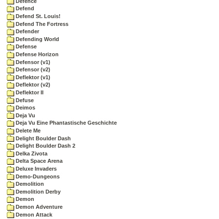
Defence
Defend
Defend St. Louis!
Defend The Fortress
Defender
Defending World
Defense
Defense Horizon
Defensor (v1)
Defensor (v2)
Deflektor (v1)
Deflektor (v2)
Deflektor II
Defuse
Deimos
Deja Vu
Deja Vu Eine Phantastische Geschichte
Delete Me
Delight Boulder Dash
Delight Boulder Dash 2
Delka Zivota
Delta Space Arena
Deluxe Invaders
Demo-Dungeons
Demolition
Demolition Derby
Demon
Demon Adventure
Demon Attack