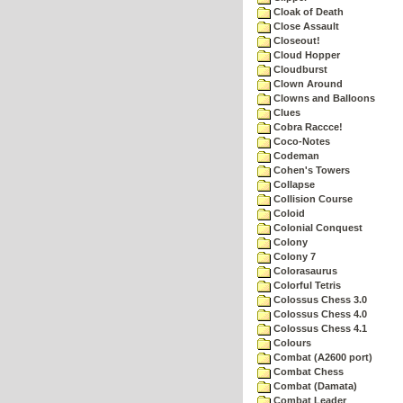
Cloak of Death
Close Assault
Closeout!
Cloud Hopper
Cloudburst
Clown Around
Clowns and Balloons
Clues
Cobra Raccce!
Coco-Notes
Codeman
Cohen's Towers
Collapse
Collision Course
Coloid
Colonial Conquest
Colony
Colony 7
Colorasaurus
Colorful Tetris
Colossus Chess 3.0
Colossus Chess 4.0
Colossus Chess 4.1
Colours
Combat (A2600 port)
Combat Chess
Combat (Damata)
Combat Leader