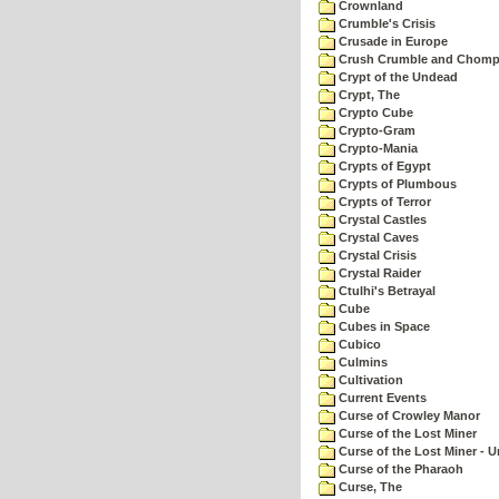
Crownland
Crumble's Crisis
Crusade in Europe
Crush Crumble and Chom
Crypt of the Undead
Crypt, The
Crypto Cube
Crypto-Gram
Crypto-Mania
Crypts of Egypt
Crypts of Plumbous
Crypts of Terror
Crystal Castles
Crystal Caves
Crystal Crisis
Crystal Raider
Ctulhi's Betrayal
Cube
Cubes in Space
Cubico
Culmins
Cultivation
Current Events
Curse of Crowley Manor
Curse of the Lost Miner
Curse of the Lost Miner -
Curse of the Pharaoh
Curse, The