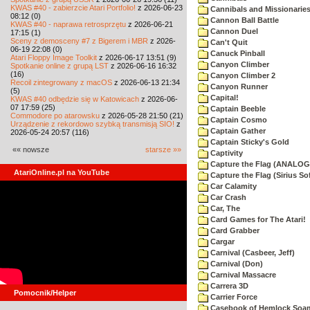
KWAS #40 - zabierzcie Atari Portfolio!
z 2026-06-23
Cannibals and Missionarie
08:12 (0)
Cannon Ball Battle
KWAS #40 - naprawa retrosprzętu
z 2026-06-21
Cannon Duel
17:15 (1)
Sceny z demosceny #7 z Bigerem i MBR
z 2026-
Can't Quit
06-19 22:08 (0)
Canuck Pinball
Atari Floppy Image Toolkit
z 2026-06-17 13:51 (9)
Canyon Climber
Spotkanie online z grupą LST
z 2026-06-16 16:32
(16)
Canyon Climber 2
Recoil zintegrowany z macOS
z 2026-06-13 21:34
Canyon Runner
(5)
Capital!
KWAS #40 odbędzie się w Katowicach
z 2026-06-
07 17:59 (25)
Captain Beeble
Commodore po atarowsku
z 2026-05-28 21:50 (21)
Captain Cosmo
Urządzenie z rekordowo szybką transmisją SIO!
z
Captain Gather
2026-05-24 20:57 (116)
Captain Sticky's Gold
«« nowsze
starsze »»
Captivity
Capture the Flag (ANALOG
AtariOnline.pl na YouTube
Capture the Flag (Sirius So
Car Calamity
Car Crash
Car, The
Card Games for The Atari!
Card Grabber
Cargar
Carnival (Casbeer, Jeff)
Carnival (Don)
Carnival Massacre
Carrera 3D
Pomocnik/Helper
Carrier Force
Casebook of Hemlock Soa