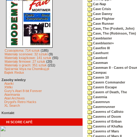
Cat-Nap
Cave Crisis
Cave Danny
Cave Flighter
Cave Runner
Cave, The (Foskett, John)
Cave, The (Robinson, Tim)
Caveblaster
Caveblaster+
Cavefire III
Czasopisma: 714 sztuk
(185)
Cavehunt
Materiały scenowe: 32 sztuki
(9)
Materiały książkowe: 141 sztuk
(55)
Cavelord
Materiały firmowe: 27 sztuk
(20)
Caveman
Materiały o grach: 351 sztuk
(211)
Caveman II - Caves of Osu
Spiżarnia Voya na Chomikuj.pl
Bajtek Redux
Cavepac
Cavern 10
Zasoby wiedzy
Cavern Commander
Atariki
XWiki
Cavern Escape
Gury's Atari 8-bit Forever
Cavern of Death, The
Atarimania
Cavernia
Atari Archives
Drygol's Retro Hacks
Cavernrun
XL Search
Cavernrunner
Caverns of Callisto
Kontakt
Caverns of Doom
Caverns of Eriban
HI SCORE CAFÉ
Caverns of Khafka
Caverns of Mars
Caverns of Mars II