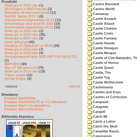
Poradniki
Casino Baccarat
Nowe gry w 2026 roku
(1)
SFX-Engine w MAD Pascalu
(3)
Casino World
Narzędzie do tworzenia scrolli
(12)
Castaway
Kartridż Sparta DOS X
(6)
Castle Assault
Usprawnienia magnetofonu XC12
(12)
Konserwacja stacji dysków 1050
(19)
Castle Attack
Konserwacja magnetofonu XC12
(15)
Castle Clobber
Nowe gry w 2020 roku
(2)
Castle Crisis
Nowe gry w 2019 roku
(35)
Nowe gry w 2017 roku
(3)
Castle Fantasy
Larek pokazuje
(40)
Castle Hassle
Emulacja ZX Spectrum na VBXE
(26)
Castle Hexagon
Nowe gry w 2016 roku
(7)
Nowe gry w 2015 roku
(4)
Castle Morgue
Partycjonowanie karty SIDE (APT/FAT16/FAT32)
Castle of Cire-Nampahc, T
(1)
Castle of Horror
BMPVIEW
(34)
Atari ST dla opornych
(75)
Castle Quest
Nowe gry w 2014 roku
(19)
Castle, The
Tritone engine
(11)
Castle Top
QChan Engine
(6)
Castle Wolfenstein
nowsze
starsze
Castlemania
Castles and Keys
Emulatory
Castles of Confusion
Emulator Atari800Win
Emulator Atari800Win PLus 4.0 (Windows)
Catapault
Emulator Atari++ (multiplatform)
Catapede
Emulator Altirra (Windows)
Catapill
Biblioteka Atarowca
Catch 88
Catch a Letter
Catch the Skull
Catepillar Races
Caterpiggle