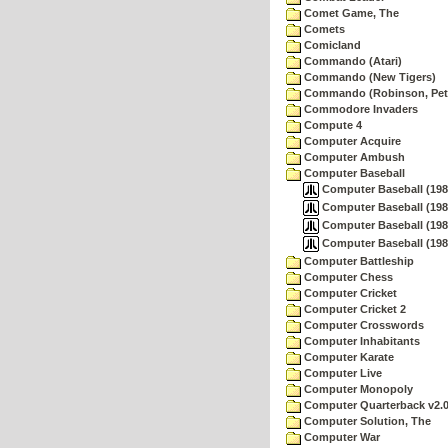
Comet Game, The
Comets
Comicland
Commando (Atari)
Commando (New Tigers)
Commando (Robinson, Pete
Commodore Invaders
Compute 4
Computer Acquire
Computer Ambush
Computer Baseball
Computer Baseball (1984
Computer Baseball (1984
Computer Baseball (1984
Computer Baseball (1984
Computer Battleship
Computer Chess
Computer Cricket
Computer Cricket 2
Computer Crosswords
Computer Inhabitants
Computer Karate
Computer Live
Computer Monopoly
Computer Quarterback v2.
Computer Solution, The
Computer War