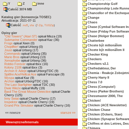
Y
Z
inne
Championship Golf
Championship Lode Runne
Całość 3074 MB
Chancellor of the Exchequ
Katalog gier (konwencja TOSEC)
Change
Aktualizacja: 2021-07-11
Chaos
Całość
,
md5
sha
(
7-Zip
,
TUGZip
)
Chase (Cymbal Software In
Chase (Friday Fun Softwar
Opisy gier
Chase (Holger Bommer)
"Old Towers" (Atari ST)
opisał Misza (19)
Submarine Commander
opisał Kaz (36)
Chatterbee
Frogs
opisał Xeen (0)
Chcete být milionářem
Choplifter!
opisał Urborg (0)
Chcete být milionářem II
Joust
opisał Urborg (17)
Commando
opisał Urborg (35)
Checker King
Mario Bros
opisał Urborg (13)
Checkers
Xenophobe
opisał Urborg (36)
Checkers v2.1
Robbo Forever
opisał tbxx (16)
Kolony 2106
opisał tbxx (3)
Chefredakteur, Der
Archon II: Adept
opisał Urborg/TDC (9)
Chemia - Reakcje Zobojetn
Spitfire Ace/Hellcat Ace
opisał Farscape (9)
Cherry Harry II
Wyspa
opisał Kaz (9)
Archon
opisał Urborg/TDC (16)
Chess 7.0
The Last Starfighter
opisał TDC (30)
Chess (Compute!)
Dwie Wieże
opisał Muffy (19)
Chess (Parker Brothers)
Basil The Great Mouse Detective
opisał Charlie
Cherry (125)
Chessmaster 2000, The
Inny Świat
opisał Charlie Cherry (17)
Chicken!
Inspektor
opisał Charlie Cherry (19)
Chicken (ACE Newsletter)
Grand Prix Simulator
opisał Charlie Cherry (16)
Chicken Chase
«« nowsze
starsze »»
Chicken (Ockers, Stan)
Chicken (Synapse Software
Wewnętrzne/Internals
Chiffres et des Lettres, Des
Chimera