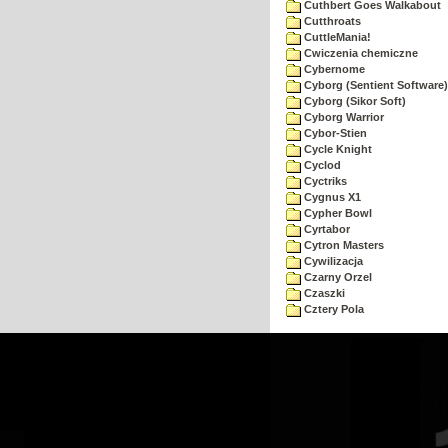
Cuthbert Goes Walkabout
Cutthroats
CuttleMania!
Cwiczenia chemiczne
Cybernome
Cyborg (Sentient Software)
Cyborg (Sikor Soft)
Cyborg Warrior
Cybor-Stien
Cycle Knight
Cyclod
Cyctriks
Cygnus X1
Cypher Bowl
Cyrtabor
Cytron Masters
Cywilizacja
Czarny Orzel
Czaszki
Cztery Pola