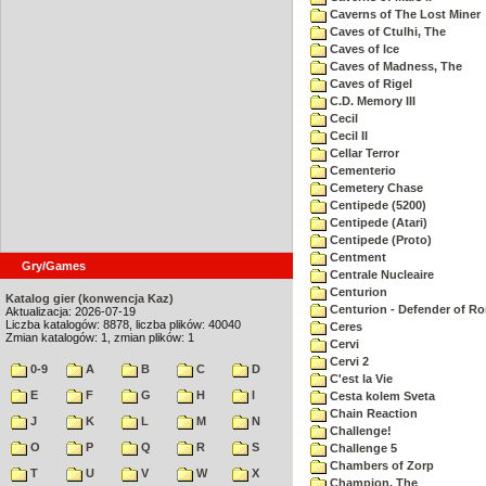
Caverns of The Lost Miner
Caves of Ctulhi, The
Caves of Ice
Caves of Madness, The
Caves of Rigel
C.D. Memory III
Cecil
Cecil II
Cellar Terror
Cementerio
Cemetery Chase
Centipede (5200)
Centipede (Atari)
Centipede (Proto)
Centment
Gry/Games
Centrale Nucleaire
Centurion
Katalog gier (konwencja Kaz)
Centurion - Defender of R
Aktualizacja: 2026-07-19
Liczba katalogów: 8878, liczba plików: 40040
Ceres
Zmian katalogów: 1, zmian plików: 1
Cervi
Cervi 2
0-9
A
B
C
D
C'est la Vie
E
F
G
H
I
Cesta kolem Sveta
Chain Reaction
J
K
L
M
N
Challenge!
O
P
Q
R
S
Challenge 5
Chambers of Zorp
T
U
V
W
X
Champion, The