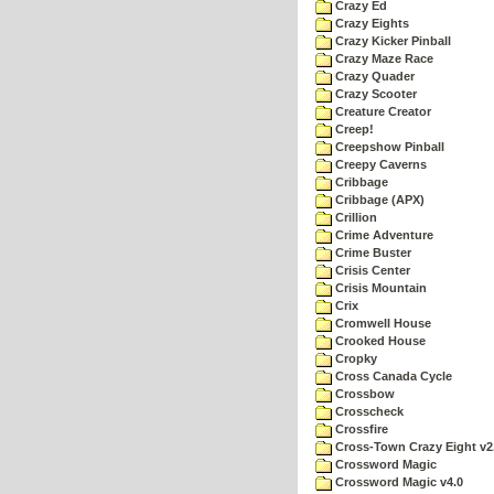
Crazy Ed
Crazy Eights
Crazy Kicker Pinball
Crazy Maze Race
Crazy Quader
Crazy Scooter
Creature Creator
Creep!
Creepshow Pinball
Creepy Caverns
Cribbage
Cribbage (APX)
Crillion
Crime Adventure
Crime Buster
Crisis Center
Crisis Mountain
Crix
Cromwell House
Crooked House
Cropky
Cross Canada Cycle
Crossbow
Crosscheck
Crossfire
Cross-Town Crazy Eight v2
Crossword Magic
Crossword Magic v4.0