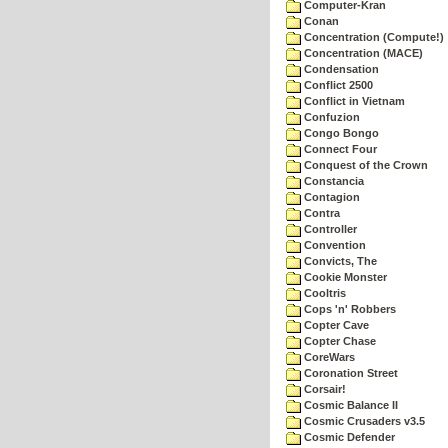
Computer-Kran
Conan
Concentration (Compute!)
Concentration (MACE)
Condensation
Conflict 2500
Conflict in Vietnam
Confuzion
Congo Bongo
Connect Four
Conquest of the Crown
Constancia
Contagion
Contra
Controller
Convention
Convicts, The
Cookie Monster
Cooltris
Cops 'n' Robbers
Copter Cave
Copter Chase
CoreWars
Coronation Street
Corsair!
Cosmic Balance II
Cosmic Crusaders v3.5
Cosmic Defender