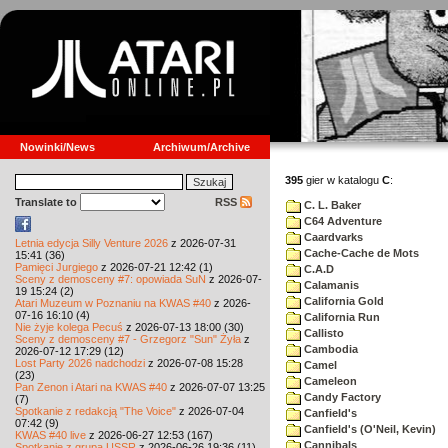
Nowinki/News
Archiwum/Archive
395
gier w katalogu
C
:
Translate to
RSS
C. L. Baker
C64 Adventure
Caardvarks
Letnia edycja Silly Venture 2026
z 2026-07-31
Cache-Cache de Mots
15:41 (36)
Pamięci Jurgiego
z 2026-07-21 12:42 (1)
C.A.D
Sceny z demosceny #7: opowiada SuN
z 2026-07-
Calamanis
19 15:24 (2)
California Gold
Atari Muzeum w Poznaniu na KWAS #40
z 2026-
07-16 16:10 (4)
California Run
Nie żyje kolega Pecuś
z 2026-07-13 18:00 (30)
Callisto
Sceny z demosceny #7 - Grzegorz "Sun" Żyła
z
Cambodia
2026-07-12 17:29 (12)
Lost Party 2026 nadchodzi
z 2026-07-08 15:28
Camel
(23)
Cameleon
Pan Zenon i Atari na KWAS #40
z 2026-07-07 13:25
Candy Factory
(7)
Spotkanie z redakcją "The Voice"
z 2026-07-04
Canfield's
07:42 (9)
Canfield's (O'Neil, Kevin)
KWAS #40 live
z 2026-06-27 12:53 (167)
Cannibals
Spotkanie z grupą USSR
z 2026-06-26 19:36 (11)