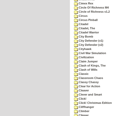
Cimex Rex
Circle Of Richness M4
Circle of Richness v1.2
Circus
Circus Pinball
Citadel
Citadel, The
Citadel Warrior
City Bomb
City Defender (v1)
City Defender (v2)
Cityhawk
Civil War Simulation
Civilization
Claim Jumper
Clash of Kings, The
Clash of Wills
Classic
Classroom Chaos
Classy Chassy
Clear for Action
Cleaver
Clever and Smart
Click!
Click! Christmas Edition
Cliffhanger
Climber
Clipper