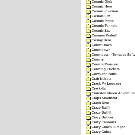
Cosmic Glob
Cosmic Hero
Cosmic Invasion
Cosmic Life
Cosmic Pirate
Cosmic Tunnels
Cosmic Zap
Cosmos Pinball
Cosmy Hero
Count Down
Countdown
Countdown (Synapse Soft
Counter
CounterMeasure
Courting Crickets
Cows and Bulls
Crab Nebula
Crack My Luggage
Crack-Up!
Cranston Manor Adventure
Craps Simulator
Crash Dive
Crazy Ball II
Crazy Ball III
Crazy Baloon
Crazy Cannons
Crazy Clown Jumper
Crazy Cobra