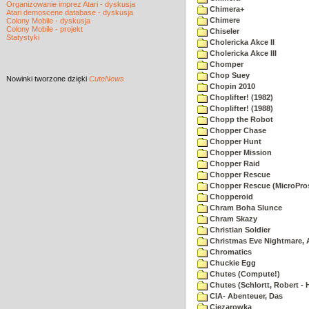
Organizowanie imprez Atari - dyskusja
Chimera+
Atari demoscene database - dyskusja
Chimere
Colony Mobile - dyskusja
Colony Mobile - projekt
Chiseler
Statystyki
Cholericka Akce II
Cholericka Akce III
Chomper
Chop Suey
Nowinki
tworzone dzięki
CuteNews
Chopin 2010
Choplifter! (1982)
Choplifter! (1988)
Chopp the Robot
Chopper Chase
Chopper Hunt
Chopper Mission
Chopper Raid
Chopper Rescue
Chopper Rescue (MicroPros
Chopperoid
Chram Boha Slunce
Chram Skazy
Christian Soldier
Christmas Eve Nightmare, 
Chromatics
Chuckie Egg
Chutes (Compute!)
Chutes (Schlortt, Robert - 
CIA- Abenteuer, Das
Ciezarowka