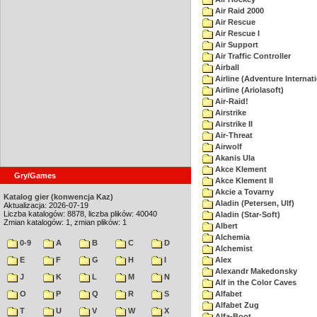
Air Raid 2000
Air Rescue
Air Rescue I
Air Support
Air Traffic Controller
Airball
Airline (Adventure Internati
Airline (Ariolasoft)
Air-Raid!
Airstrike
Airstrike II
Air-Threat
Airwolf
Akanis Ula
Akce Klement
Gry/Games
Akce Klement II
Akcie a Tovarny
Katalog gier (konwencja Kaz)
Aladin (Petersen, Ulf)
Aktualizacja: 2026-07-19
Liczba katalogów: 8878, liczba plików: 40040
Aladin (Star-Soft)
Zmian katalogów: 1, zmian plików: 1
Albert
Alchemia
0-9
A
B
C
D
Alchemist
E
F
G
H
I
Alex
Alexandr Makedonsky
J
K
L
M
N
Alf in the Color Caves
O
P
Q
R
S
Alfabet
Alfabet Zug
T
U
V
W
X
Alfa-Boot