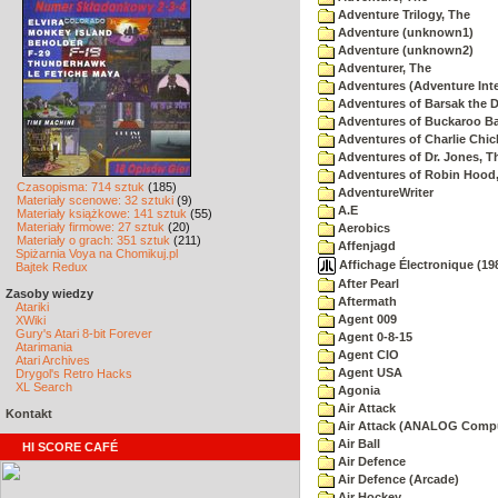
Adventure Trilogy, The
Adventure (unknown1)
Adventure (unknown2)
Adventurer, The
Adventures (Adventure Inte
Adventures of Barsak the D
Adventures of Buckaroo Ba
Adventures of Charlie Chic
Adventures of Dr. Jones, T
Adventures of Robin Hood
Czasopisma: 714 sztuk
(185)
AdventureWriter
Materiały scenowe: 32 sztuki
(9)
A.E
Materiały książkowe: 141 sztuk
(55)
Materiały firmowe: 27 sztuk
(20)
Aerobics
Materiały o grach: 351 sztuk
(211)
Affenjagd
Spiżarnia Voya na Chomikuj.pl
Affichage Électronique (198
Bajtek Redux
After Pearl
Zasoby wiedzy
Aftermath
Atariki
Agent 009
XWiki
Gury's Atari 8-bit Forever
Agent 0-8-15
Atarimania
Agent CIO
Atari Archives
Agent USA
Drygol's Retro Hacks
XL Search
Agonia
Air Attack
Kontakt
Air Attack (ANALOG Comp
Air Ball
HI SCORE CAFÉ
Air Defence
Air Defence (Arcade)
Air Hockey