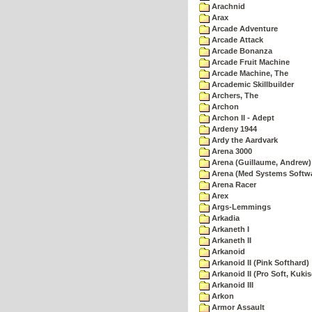
Arachnid
Arax
Arcade Adventure
Arcade Attack
Arcade Bonanza
Arcade Fruit Machine
Arcade Machine, The
Arcademic Skillbuilder
Archers, The
Archon
Archon II - Adept
Ardeny 1944
Ardy the Aardvark
Arena 3000
Arena (Guillaume, Andrew)
Arena (Med Systems Softw
Arena Racer
Arex
Args-Lemmings
Arkadia
Arkaneth I
Arkaneth II
Arkanoid
Arkanoid II (Pink Softhard)
Arkanoid II (Pro Soft, Kukis
Arkanoid III
Arkon
Armor Assault