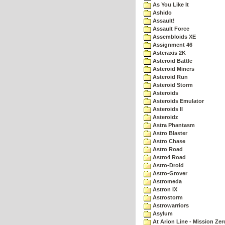
As You Like It
Ashido
Assault!
Assault Force
Assembloids XE
Assignment 46
Asteraxis 2K
Asteroid Battle
Asteroid Miners
Asteroid Run
Asteroid Storm
Asteroids
Asteroids Emulator
Asteroids II
Asteroidz
Astra Phantasm
Astro Blaster
Astro Chase
Astro Road
Astro4 Road
Astro-Droid
Astro-Grover
Astromeda
Astron IX
Astrostorm
Astrowarriors
Asylum
At Arion Line - Mission Zer