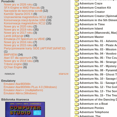
Poradniki
Adventure Craze
Nowe gry w 2026 roku
(1)
SFX-Engine w MAD Pascalu
(3)
Adventure Creation Kit
Narzędzie do tworzenia scrolli
(12)
Adventure Creator
Kartridż Sparta DOS X
(6)
Adventure Creator (Spinnak
Usprawnienia magnetofonu XC12
(12)
Konserwacja stacji dysków 1050
(19)
Adventure in the 5th Dime
Konserwacja magnetofonu XC12
(15)
Adventure in Time
Nowe gry w 2020 roku
(2)
Adventure Island
Nowe gry w 2019 roku
(35)
Nowe gry w 2017 roku
(3)
Adventure (Manowski, Max
Larek pokazuje
(40)
Adventure Master
Emulacja ZX Spectrum na VBXE
(26)
Adventure No. 01 - Advent
Nowe gry w 2016 roku
(7)
Nowe gry w 2015 roku
(4)
Adventure No. 02 - Pirate 
Partycjonowanie karty SIDE (APT/FAT16/FAT32)
Adventure No. 03 - Mission
(1)
Adventure No. 04 - Voodoo
BMPVIEW
(34)
Atari ST dla opornych
(75)
Adventure No. 05 - The Co
Nowe gry w 2014 roku
(19)
Adventure No. 06 - Strang
Tritone engine
(11)
Adventure No. 07 - Myster
QChan Engine
(6)
Adventure No. 08 - Pyrami
nowsze
starsze
Adventure No. 09 - Ghost 
Adventure No. 10 - Savage Is
Emulatory
Adventure No. 11 - Savage Is
Emulator Atari800Win
Emulator Atari800Win PLus 4.0 (Windows)
Adventure No. 12 - The Go
Emulator Atari++ (multiplatform)
Adventure No. 13 - The Sor
Emulator Altirra (Windows)
Adventure No. 15 - The Tr
Biblioteka Atarowca
Adventure of the Dancing 
Adventure on a Boat
Adventure Ponies
Adventure Telephone
Adventure, The