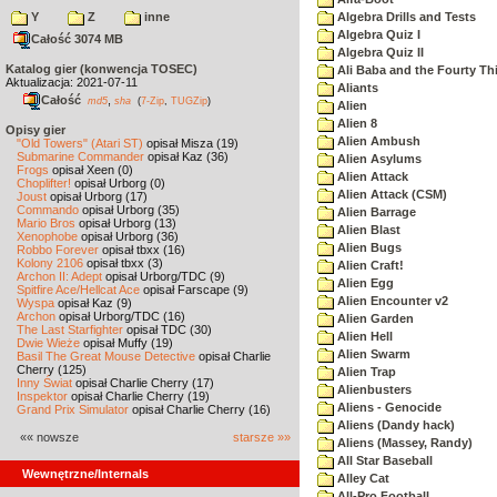
Y
Z
inne
Algebra Drills and Tests
Algebra Quiz I
Całość 3074 MB
Algebra Quiz II
Katalog gier (konwencja TOSEC)
Ali Baba and the Fourty Th
Aktualizacja: 2021-07-11
Aliants
Całość
,
md5
sha
(
7-Zip
,
TUGZip
)
Alien
Alien 8
Opisy gier
Alien Ambush
"Old Towers" (Atari ST)
opisał Misza (19)
Submarine Commander
opisał Kaz (36)
Alien Asylums
Frogs
opisał Xeen (0)
Alien Attack
Choplifter!
opisał Urborg (0)
Alien Attack (CSM)
Joust
opisał Urborg (17)
Commando
opisał Urborg (35)
Alien Barrage
Mario Bros
opisał Urborg (13)
Alien Blast
Xenophobe
opisał Urborg (36)
Alien Bugs
Robbo Forever
opisał tbxx (16)
Kolony 2106
opisał tbxx (3)
Alien Craft!
Archon II: Adept
opisał Urborg/TDC (9)
Alien Egg
Spitfire Ace/Hellcat Ace
opisał Farscape (9)
Alien Encounter v2
Wyspa
opisał Kaz (9)
Archon
opisał Urborg/TDC (16)
Alien Garden
The Last Starfighter
opisał TDC (30)
Alien Hell
Dwie Wieże
opisał Muffy (19)
Alien Swarm
Basil The Great Mouse Detective
opisał Charlie
Cherry (125)
Alien Trap
Inny Świat
opisał Charlie Cherry (17)
Alienbusters
Inspektor
opisał Charlie Cherry (19)
Aliens - Genocide
Grand Prix Simulator
opisał Charlie Cherry (16)
Aliens (Dandy hack)
«« nowsze
starsze »»
Aliens (Massey, Randy)
All Star Baseball
Wewnętrzne/Internals
Alley Cat
All-Pro Football