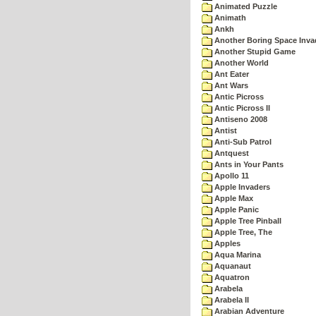
Animated Puzzle
Animath
Ankh
Another Boring Space Inv
Another Stupid Game
Another World
Ant Eater
Ant Wars
Antic Picross
Antic Picross II
Antiseno 2008
Antist
Anti-Sub Patrol
Antquest
Ants in Your Pants
Apollo 11
Apple Invaders
Apple Max
Apple Panic
Apple Tree Pinball
Apple Tree, The
Apples
Aqua Marina
Aquanaut
Aquatron
Arabela
Arabela II
Arabian Adventure