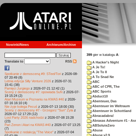
Nowinki/News
Archiwum/Archive
399
gier w katalogu
A
:
Translate to
RSS
A Hacker's Night
A Je To!
A Je To II
Spotkanie z demosceną #9: STeel/Tori
z 2026-08-
A To Snad Ne
07 20:49 (8)
Letnia edycja Silly Venture 2026
z 2026-07-31
ABC
15:41 (38)
ABC of CPR, The
Pamięci Jurgiego
z 2026-07-21 12:42 (1)
ABC Sports
Sceny z demosceny #7: opowiada SuN
z 2026-07-
19 15:24 (2)
Abduct10
Atari Muzeum w Poznaniu na KWAS #40
z 2026-
Abenteuer, Das
07-16 16:10 (4)
Abenteuer im Weltraum
Nie żyje kolega Pecuś
z 2026-07-13 18:00 (30)
Sceny z demosceny #7 - Grzegorz "Sun" Żyła
z
Abenteuer in Schottland
2026-07-12 17:29 (12)
Abracadabra!
Lost Party 2026 nadchodzi
z 2026-07-08 15:28
Abraxas Adventure #1 - Assa
(23)
Pan Zenon i Atari na KWAS #40
z 2026-07-07 13:25
ABSoluteZero
(7)
Abuse
Spotkanie z redakcją "The Voice"
z 2026-07-04
Abuse v2.9
07:42 (9)