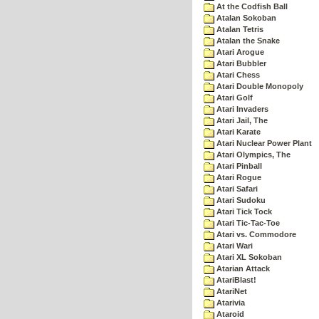
At the Codfish Ball
Atalan Sokoban
Atalan Tetris
Atalan the Snake
Atari Arogue
Atari Bubbler
Atari Chess
Atari Double Monopoly
Atari Golf
Atari Invaders
Atari Jail, The
Atari Karate
Atari Nuclear Power Plant
Atari Olympics, The
Atari Pinball
Atari Rogue
Atari Safari
Atari Sudoku
Atari Tick Tock
Atari Tic-Tac-Toe
Atari vs. Commodore
Atari Wari
Atari XL Sokoban
Atarian Attack
AtariBlast!
AtariNet
Atarivia
Ataroid