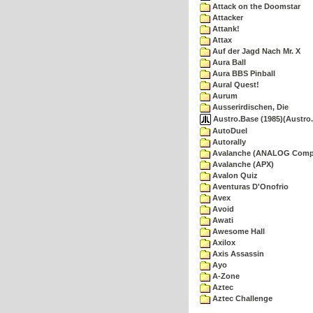
Attack on the Doomstar
Attacker
Attank!
Attax
Auf der Jagd Nach Mr. X
Aura Ball
Aura BBS Pinball
Aural Quest!
Aurum
Ausserirdischen, Die
Austro.Base (1985)(Austro.
AutoDuel
Autorally
Avalanche (ANALOG Comp
Avalanche (APX)
Avalon Quiz
Aventuras D'Onofrio
Avex
Avoid
Awati
Awesome Hall
Axilox
Axis Assassin
Ayo
A-Zone
Aztec
Aztec Challenge