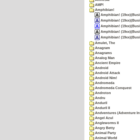
AMP!
Amphibian!
Amphibian! (19xx)(Busine
Amphibian! (19xx)(Busin
Amphibian! (19xx)(Busi
Amphibian! (19xx)(Busin
Amphibian! (19xx)(Busi
Amulet, The
Anagram
Anagrams
Analog Man
Ancient Empire
Android
Android Attack
Android Nim!
Andromeda
Andromeda Conquest
Androton
Andru
Anduril
Anduril II
Andventures (Adventure Int
Angel Azul
Angleworms II
Angry Betty
Animal Party
Animal World