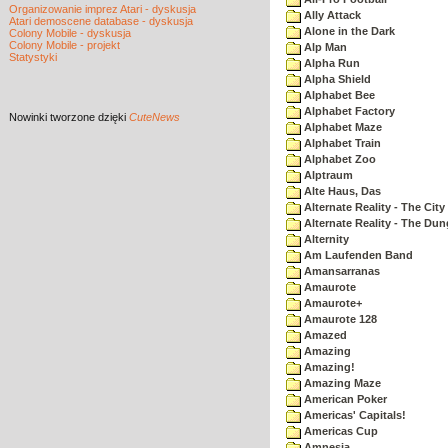
Organizowanie imprez Atari - dyskusja
Ally Attack
Atari demoscene database - dyskusja
Alone in the Dark
Colony Mobile - dyskusja
Colony Mobile - projekt
Alp Man
Statystyki
Alpha Run
Alpha Shield
Alphabet Bee
Alphabet Factory
Nowinki
tworzone dzięki
CuteNews
Alphabet Maze
Alphabet Train
Alphabet Zoo
Alptraum
Alte Haus, Das
Alternate Reality - The City
Alternate Reality - The Du
Alternity
Am Laufenden Band
Amansarranas
Amaurote
Amaurote+
Amaurote 128
Amazed
Amazing
Amazing!
Amazing Maze
American Poker
Americas' Capitals!
Americas Cup
Amnesia