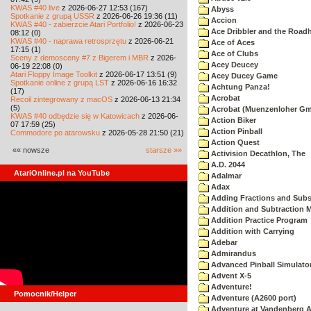
KWAS #40 live
z 2026-06-27 12:53 (167)
Abyss
Spotkanie z grupą USSR
z 2026-06-26 19:36 (11)
Accion
KWAS #40 - zabierzcie Atari Portfolio!
z 2026-06-23
Ace Dribbler and the Road
08:12 (0)
KWAS #40 - naprawa retrosprzętu
z 2026-06-21
Ace of Aces
17:15 (1)
Ace of Clubs
Sceny z demosceny #7 z Bigerem i MBR
z 2026-
Acey Deucey
06-19 22:08 (0)
Atari Floppy Image Toolkit
z 2026-06-17 13:51 (9)
Acey Ducey Game
Spotkanie online z grupą LST
z 2026-06-16 16:32
Achtung Panza!
(17)
Acrobat
Recoil zintegrowany z macOS
z 2026-06-13 21:34
(5)
Acrobat (Muenzenloher G
KWAS #40 odbędzie się w Katowicach
z 2026-06-
Action Biker
07 17:59 (25)
Action Pinball
Commodore po atarowsku
z 2026-05-28 21:50 (21)
Action Quest
«« nowsze
starsze »»
Activision Decathlon, The
A.D. 2044
AtariOnline.pl na YouTube
Adalmar
Adax
Adding Fractions and Subst
Addition and Subtraction 
Addition Practice Program
Addition with Carrying
Adebar
Admirandus
Advanced Pinball Simulato
Advent X-5
Adventure!
Pomocnik/Helper
Adventure (A2600 port)
Adventure at Vandenberg A