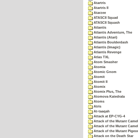
Atartris
Atartris II
Atarzee
ATASCII Squad
ATASCII Squash
Atlantis
Atlantis Adventure, The
Atlantis (Atari)
Atlantis Boulderdash
Atlantis (Imagic)
Atlantis Revenge
Atlas TXL
Atom Smasher
Atomia
Atomic Gnom
Atomit
Atomit II
Atomix
Atomix Plus, The
Atomova Katedrala
Atoms
Atris
At-taaqah
Attack at EP-CYG-4
Attack of the Mutant Came
Attack of the Mutant Camel
Attack of the Mutant Pigeo
Attack on the Death Star