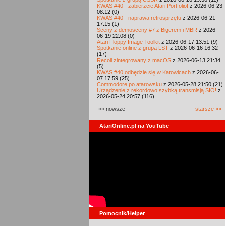
KWAS #40 - zabierzcie Atari Portfolio!
z 2026-06-23
08:12 (0)
KWAS #40 - naprawa retrosprzętu
z 2026-06-21
17:15 (1)
Sceny z demosceny #7 z Bigerem i MBR
z 2026-
06-19 22:08 (0)
Atari Floppy Image Toolkit
z 2026-06-17 13:51 (9)
Spotkanie online z grupą LST
z 2026-06-16 16:32
(17)
Recoil zintegrowany z macOS
z 2026-06-13 21:34
(5)
KWAS #40 odbędzie się w Katowicach
z 2026-06-
07 17:59 (25)
Commodore po atarowsku
z 2026-05-28 21:50 (21)
Urządzenie z rekordowo szybką transmisją SIO!
z
2026-05-24 20:57 (116)
«« nowsze
starsze »»
AtariOnline.pl na YouTube
Pomocnik/Helper