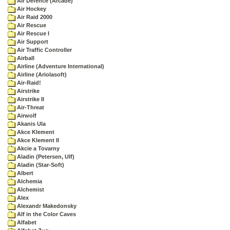
Air Defence (Arcade)
Air Hockey
Air Raid 2000
Air Rescue
Air Rescue I
Air Support
Air Traffic Controller
Airball
Airline (Adventure International)
Airline (Ariolasoft)
Air-Raid!
Airstrike
Airstrike II
Air-Threat
Airwolf
Akanis Ula
Akce Klement
Akce Klement II
Akcie a Tovarny
Aladin (Petersen, Ulf)
Aladin (Star-Soft)
Albert
Alchemia
Alchemist
Alex
Alexandr Makedonsky
Alf in the Color Caves
Alfabet