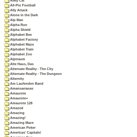
Alley Cat
All-Pro Football
Ally Attack
Alone in the Dark
Alp Man
Alpha Run
Alpha Shield
Alphabet Bee
Alphabet Factory
Alphabet Maze
Alphabet Train
Alphabet Zoo
Alptraum
Alte Haus, Das
Alternate Reality - The City
Alternate Reality - The Dungeon
Alternity
Am Laufenden Band
Amansarranas
Amaurote
Amaurote+
Amaurote 128
Amazed
Amazing
Amazing!
Amazing Maze
American Poker
Americas' Capitals!