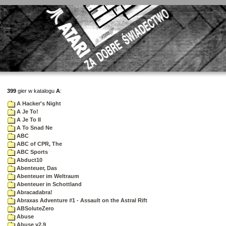
399
gier w katalogu
A
:
A Hacker's Night
A Je To!
A Je To II
A To Snad Ne
ABC
ABC of CPR, The
ABC Sports
Abduct10
Abenteuer, Das
Abenteuer im Weltraum
Abenteuer in Schottland
Abracadabra!
Abraxas Adventure #1 - Assault on the Astral Rift
ABSoluteZero
Abuse
Abuse v2.9