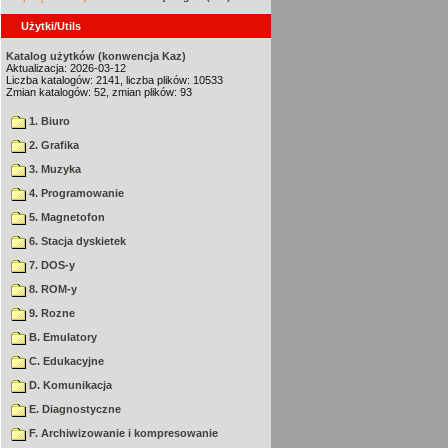
Użytki/Utils
Katalog użytków (konwencja Kaz)
Aktualizacja: 2026-03-12
Liczba katalogów: 2141, liczba plików: 10533
Zmian katalogów: 52, zmian plików: 93
1. Biuro
2. Grafika
3. Muzyka
4. Programowanie
5. Magnetofon
6. Stacja dyskietek
7. DOS-y
8. ROM-y
9. Rozne
B. Emulatory
C. Edukacyjne
D. Komunikacja
E. Diagnostyczne
F. Archiwizowanie i kompresowanie