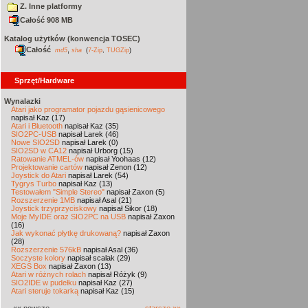
Z. Inne platformy
Całość 908 MB
Katalog użytków (konwencja TOSEC)
Całość
,
md5
sha
(
7-Zip
,
TUGZip
)
Sprzęt/Hardware
Wynalazki
Atari jako programator pojazdu gąsienicowego
napisał Kaz (17)
Atari i Bluetooth
napisał Kaz (35)
SIO2PC-USB
napisał Larek (46)
Nowe SIO2SD
napisał Larek (0)
SIO2SD w CA12
napisał Urborg (15)
Ratowanie ATMEL-ów
napisał Yoohaas (12)
Projektowanie cartów
napisał Zenon (12)
Joystick do Atari
napisał Larek (54)
Tygrys Turbo
napisał Kaz (13)
Testowałem "Simple Stereo"
napisał Zaxon (5)
Rozszerzenie 1MB
napisał Asal (21)
Joystick trzyprzyciskowy
napisał Sikor (18)
Moje MyIDE oraz SIO2PC na USB
napisał Zaxon
(16)
Jak wykonać płytkę drukowaną?
napisał Zaxon
(28)
Rozszerzenie 576kB
napisał Asal (36)
Soczyste kolory
napisał scalak (29)
XEGS Box
napisał Zaxon (13)
Atari w różnych rolach
napisał Różyk (9)
SIO2IDE w pudełku
napisał Kaz (27)
Atari steruje tokarką
napisał Kaz (15)