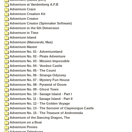
Adventure at Vandenberg A.F.B
Adventure Craze
Adventure Creation Kit
Adventure Creator
Adventure Creator (Spinnaker Software)
Adventure in the 5th Dimension
Adventure in Time
Adventure Island
Adventure (Manowski, Max)
Adventure Master
Adventure No. 01 - Adventureland
Adventure No. 02 - Pirate Adventure
Adventure No. 03 - Mission Impossible
Adventure No. 04 - Voodoo Castle
Adventure No. 05 - The Count
Adventure No. 06 - Strange Odyssey
Adventure No. 07 - Mystery Fun House
Adventure No. 08 - Pyramid of Doom
Adventure No. 09 - Ghost Town
Adventure No. 10 - Savage Island - Part I
Adventure No. 11 - Savage Island - Part II
Adventure No. 12 - The Golden Voyage
Adventure No. 13 - The Sorcerer of Claymorgue Castle
Adventure No. 15 - The Treasure of Andromeda
Adventure of the Dancing Dragon, The
Adventure on a Boat
Adventure Ponies
Adventure Telephone