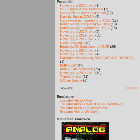
Poradniki
Nowe gry w 2026 roku
(1)
SFX-Engine w MAD Pascalu
(3)
Narzędzie do tworzenia scrolli
(12)
Kartridż Sparta DOS X
(6)
Usprawnienia magnetofonu XC12
(12)
Konserwacja stacji dysków 1050
(19)
Konserwacja magnetofonu XC12
(15)
Nowe gry w 2020 roku
(2)
Nowe gry w 2019 roku
(35)
Nowe gry w 2017 roku
(3)
Larek pokazuje
(40)
Emulacja ZX Spectrum na VBXE
(26)
Nowe gry w 2016 roku
(7)
Nowe gry w 2015 roku
(4)
Partycjonowanie karty SIDE (APT/FAT16/FAT32)
(1)
BMPVIEW
(34)
Atari ST dla opornych
(75)
Nowe gry w 2014 roku
(19)
Tritone engine
(11)
QChan Engine
(6)
nowsze
starsze
Emulatory
Emulator Atari800Win
Emulator Atari800Win PLus 4.0 (Windows)
Emulator Atari++ (multiplatform)
Emulator Altirra (Windows)
Biblioteka Atarowca