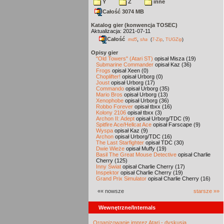
Y
Z
inne
Całość 3074 MB
Katalog gier (konwencja TOSEC)
Aktualizacja: 2021-07-11
Całość
,
md5
sha
(
7-Zip
,
TUGZip
)
Opisy gier
"Old Towers" (Atari ST)
opisał Misza (19)
Submarine Commander
opisał Kaz (36)
Frogs
opisał Xeen (0)
Choplifter!
opisał Urborg (0)
Joust
opisał Urborg (17)
Commando
opisał Urborg (35)
Mario Bros
opisał Urborg (13)
Xenophobe
opisał Urborg (36)
Robbo Forever
opisał tbxx (16)
Kolony 2106
opisał tbxx (3)
Archon II: Adept
opisał Urborg/TDC (9)
Spitfire Ace/Hellcat Ace
opisał Farscape (9)
Wyspa
opisał Kaz (9)
Archon
opisał Urborg/TDC (16)
The Last Starfighter
opisał TDC (30)
Dwie Wieże
opisał Muffy (19)
Basil The Great Mouse Detective
opisał Charlie
Cherry (125)
Inny Świat
opisał Charlie Cherry (17)
Inspektor
opisał Charlie Cherry (19)
Grand Prix Simulator
opisał Charlie Cherry (16)
«« nowsze
starsze »»
Wewnętrzne/Internals
Organizowanie imprez Atari - dyskusja