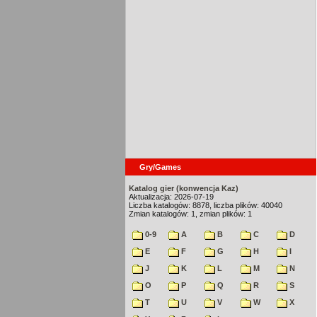
Gry/Games
Katalog gier (konwencja Kaz)
Aktualizacja: 2026-07-19
Liczba katalogów: 8878, liczba plików: 40040
Zmian katalogów: 1, zmian plików: 1
0-9
A
B
C
D
E
F
G
H
I
J
K
L
M
N
O
P
Q
R
S
T
U
V
W
X