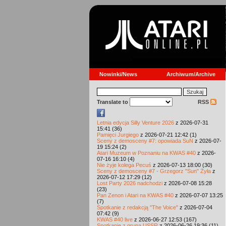
Nowinki/News
Archiwum/Archive
Translate to
RSS
Letnia edycja Silly Venture 2026
z 2026-07-31
15:41 (36)
Pamięci Jurgiego
z 2026-07-21 12:42 (1)
Sceny z demosceny #7: opowiada SuN
z 2026-07-
19 15:24 (2)
Atari Muzeum w Poznaniu na KWAS #40
z 2026-
07-16 16:10 (4)
Nie żyje kolega Pecuś
z 2026-07-13 18:00 (30)
Sceny z demosceny #7 - Grzegorz "Sun" Żyła
z
2026-07-12 17:29 (12)
Lost Party 2026 nadchodzi
z 2026-07-08 15:28
(23)
Pan Zenon i Atari na KWAS #40
z 2026-07-07 13:25
(7)
Spotkanie z redakcją "The Voice"
z 2026-07-04
07:42 (9)
KWAS #40 live
z 2026-06-27 12:53 (167)
Spotkanie z grupą USSR
z 2026-06-26 19:36 (11)