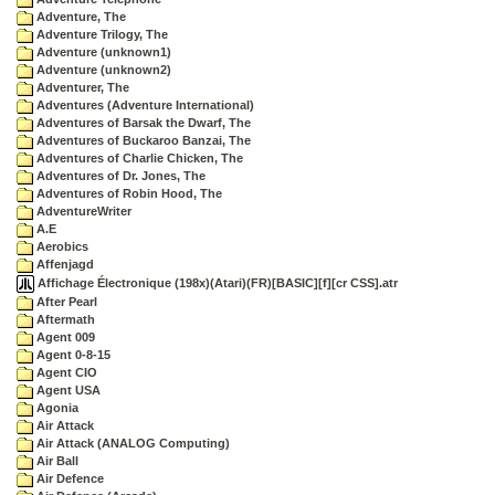
Adventure, The
Adventure Trilogy, The
Adventure (unknown1)
Adventure (unknown2)
Adventurer, The
Adventures (Adventure International)
Adventures of Barsak the Dwarf, The
Adventures of Buckaroo Banzai, The
Adventures of Charlie Chicken, The
Adventures of Dr. Jones, The
Adventures of Robin Hood, The
AdventureWriter
A.E
Aerobics
Affenjagd
Affichage Électronique (198x)(Atari)(FR)[BASIC][f][cr CSS].atr
After Pearl
Aftermath
Agent 009
Agent 0-8-15
Agent CIO
Agent USA
Agonia
Air Attack
Air Attack (ANALOG Computing)
Air Ball
Air Defence