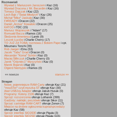
Rozmawiali
Wywiad z Mariuszem Jaroszem
i Kaz (16)
Wywiad Dracona z Mr. Bacardim
i Kaz (16)
Tomasz Dajczak
i Kaz (22)
Lech Bąk i "Świat Młodych"
i Kaz (26)
Michał "Mike" Jaskuła
i Kaz (30)
F#READY
i Dracon (22)
Daniel „Arctus” Kowalski
i Dracon (25)
KATOD
i TDC (15)
Mariusz Wojcieszek
i "Adam" (17)
Romuald Bacza
i Ramos (16)
Śledzenie Amentesa
i Larek (9)
Leszek Łuciów
i Charlie Cherry (17)
TO JUŻ ZA TOBĄ: rozmowa z Bobem Pape
i cpt.
Misumaru Tenchi (39)
Rob Jaeger
i Emu (53)
Jacek "Tabu" Grad
i Dracon (0)
Alexander "Koma" Schön
i Kaz (0)
Maciej Ślifirczyk
i Charlie Cherry (0)
Jarek "Odyniec1" Wyszyński
i Kaz (0)
Marek Bojarski
i Kaz (0)
Olgierd Niemyjski
i Ramos (0)
«« nowsze
starsze »»
Stragan
Nowe, pojemniejsze RAM-Carty
oferuje Kaz (21)
"mouSTer" czyli myszka ST
oferuje Kaz (30)
Atari USBJoy Adapter
oferuje Jakub Husak (0)
Programy: Kolony 2106
oferuje Kaz (7)
Sprzęt: rozszerzenia
oferuje Lotharek (399)
Gadżety: naklejki, pocztówki
oferuje Sikor (11)
Sprzęt: cartridge RAM-CART
oferuje Zenon (7)
Miejsce na drobne ogłoszenia kupna/sprzedaży
oferuje Kaz (58)
Sprzęt: interfejs SIO2IDE
oferuje Piguła (3)
Sprzęt: interfejs SIO2SD
oferuje Piguła (115)