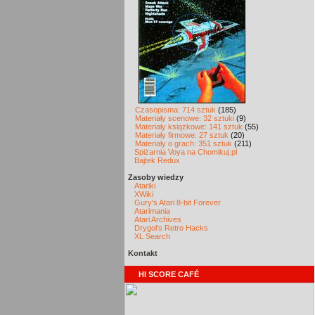
Czasopisma: 714 sztuk
(185)
Materiały scenowe: 32 sztuki
(9)
Materiały książkowe: 141 sztuk
(55)
Materiały firmowe: 27 sztuk
(20)
Materiały o grach: 351 sztuk
(211)
Spiżarnia Voya na Chomikuj.pl
Bajtek Redux
Zasoby wiedzy
Atariki
XWiki
Gury's Atari 8-bit Forever
Atarimania
Atari Archives
Drygol's Retro Hacks
XL Search
Kontakt
HI SCORE CAFÉ