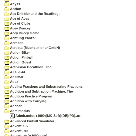
Abyss
Accion
Ace Dribbler and the Roadhogs
Ace of Aces
Ace of Clubs
Acey Deucey
Acey Ducey Game
Achtung Panza!
Acrobat
Acrobat (Muenzenloher GmbH)
Action Biker
Action Pinball
Action Quest
Activision Decathlon, The
A.D. 2044
Adalmar
Adax
Adding Fractions and Substracting Fractions
Addition and Subtraction Machine, The
Addition Practice Program
Addition with Carrying
Adebar
Admirandus
Admirandus (1990)(MK-Soft)(DE)(PD).atr
Advanced Pinball Simulator
Advent X-5
Adventure!
Adventure (A2600 port)