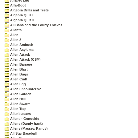
Alfabet Zug
Alfa-Boot
Algebra Drills and Tests
Algebra Quiz I
Algebra Quiz II
Ali Baba and the Fourty Thieves
Aliants
Alien
Alien 8
Alien Ambush
Alien Asylums
Alien Attack
Alien Attack (CSM)
Alien Barrage
Alien Blast
Alien Bugs
Alien Craft!
Alien Egg
Alien Encounter v2
Alien Garden
Alien Hell
Alien Swarm
Alien Trap
Alienbusters
Aliens - Genocide
Aliens (Dandy hack)
Aliens (Massey, Randy)
All Star Baseball