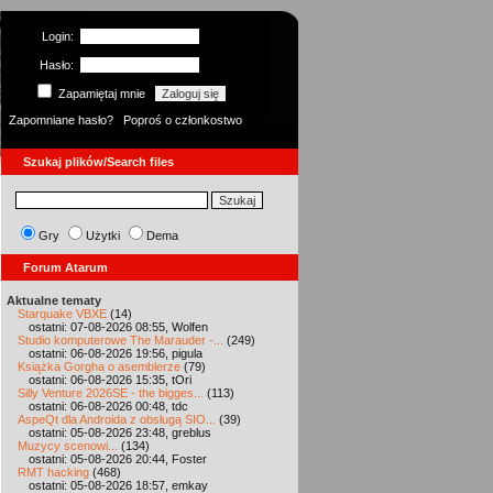
Login:
Hasło:
Zapamiętaj mnie
Zapomniane hasło?
Poproś o członkostwo
Szukaj plików/Search files
Gry
Użytki
Dema
Forum Atarum
Aktualne tematy
Starquake VBXE
(14)
ostatni: 07-08-2026 08:55, Wolfen
Studio komputerowe The Marauder -...
(249)
ostatni: 06-08-2026 19:56, pigula
Książka Gorgha o asemblerze
(79)
ostatni: 06-08-2026 15:35, tOri
Silly Venture 2026SE - the bigges...
(113)
ostatni: 06-08-2026 00:48, tdc
AspeQt dla Androida z obsługą SIO...
(39)
ostatni: 05-08-2026 23:48, greblus
Muzycy scenowi...
(134)
ostatni: 05-08-2026 20:44, Foster
RMT hacking
(468)
ostatni: 05-08-2026 18:57, emkay