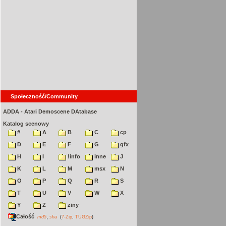
Społeczność/Community
ADDA - Atari Demoscene DAtabase
Katalog scenowy
#
A
B
C
cp
D
E
F
G
gfx
H
I
!info
inne
J
K
L
M
msx
N
O
P
Q
R
S
T
U
V
W
X
Y
Z
ziny
Całość
,
md5
sha
(
7-Zip
,
TUGZip
)