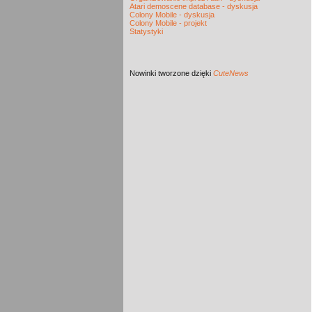
Atari demoscene database - dyskusja
Colony Mobile - dyskusja
Colony Mobile - projekt
Statystyki
Nowinki
tworzone dzięki
CuteNews