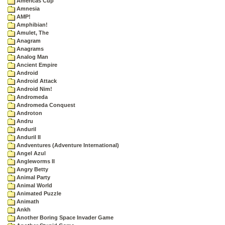
Americas Cup
Amnesia
AMP!
Amphibian!
Amulet, The
Anagram
Anagrams
Analog Man
Ancient Empire
Android
Android Attack
Android Nim!
Andromeda
Andromeda Conquest
Androton
Andru
Anduril
Anduril II
Andventures (Adventure International)
Angel Azul
Angleworms II
Angry Betty
Animal Party
Animal World
Animated Puzzle
Animath
Ankh
Another Boring Space Invader Game