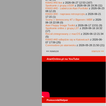
KWAS #40 live
z 2026-06-27 12:53 (167)
Spotkanie z grupą USSR
z 2026-06-26 19:36 (11)
KWAS #40 - zabierzcie Atari Portfolio!
z 2026-06-23
08:12 (0)
KWAS #40 - naprawa retrosprzętu
z 2026-06-21
17:15 (1)
Sceny z demosceny #7 z Bigerem i MBR
z 2026-
06-19 22:08 (0)
Atari Floppy Image Toolkit
z 2026-06-17 13:51 (9)
Spotkanie online z grupą LST
z 2026-06-16 16:32
(17)
Recoil zintegrowany z macOS
z 2026-06-13 21:34
(5)
KWAS #40 odbędzie się w Katowicach
z 2026-06-
07 17:59 (25)
Commodore po atarowsku
z 2026-05-28 21:50 (21)
«« nowsze
starsze »»
AtariOnline.pl na YouTube
Pomocnik/Helper