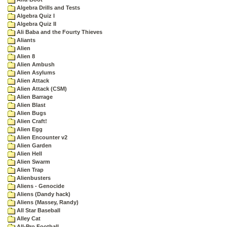
Algebra Drills and Tests
Algebra Quiz I
Algebra Quiz II
Ali Baba and the Fourty Thieves
Aliants
Alien
Alien 8
Alien Ambush
Alien Asylums
Alien Attack
Alien Attack (CSM)
Alien Barrage
Alien Blast
Alien Bugs
Alien Craft!
Alien Egg
Alien Encounter v2
Alien Garden
Alien Hell
Alien Swarm
Alien Trap
Alienbusters
Aliens - Genocide
Aliens (Dandy hack)
Aliens (Massey, Randy)
All Star Baseball
Alley Cat
All-Pro Football