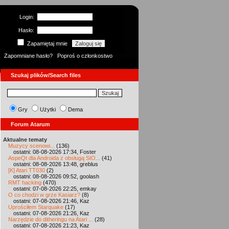
Login:
Hasło:
Zapamiętaj mnie
Zapomniane hasło?
Poproś o członkostwo
Szukaj plików/Search files
Gry
Użytki
Dema
Forum Atarum
Aktualne tematy
Muzycy scenowi...
(136)
ostatni: 08-08-2026 17:34, Foster
AspeQt dla Androida z obsługą SIO...
(41)
ostatni: 08-08-2026 13:48, greblus
[K] Atari TT030
(2)
ostatni: 08-08-2026 09:52, goolash
RMT hacking
(470)
ostatni: 07-08-2026 22:25, emkay
O co chodzi w grze Kasiarz?
(8)
ostatni: 07-08-2026 21:46, Kaz
Uprościłem Starquake
(17)
ostatni: 07-08-2026 21:26, Kaz
Narzędzie do ditheringu na Atari ...
(28)
ostatni: 07-08-2026 21:23, Kaz