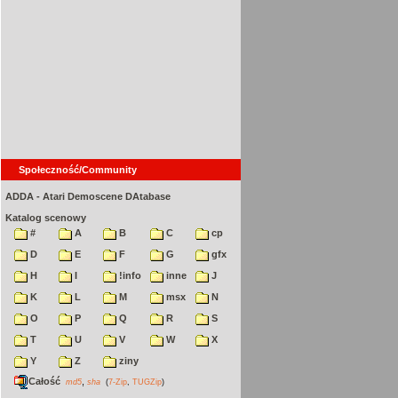
Społeczność/Community
ADDA - Atari Demoscene DAtabase
Katalog scenowy
#
A
B
C
cp
D
E
F
G
gfx
H
I
!info
inne
J
K
L
M
msx
N
O
P
Q
R
S
T
U
V
W
X
Y
Z
ziny
Całość
,
md5
sha
(
7-Zip
,
TUGZip
)