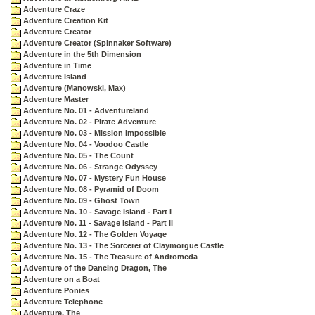
Adventure Craze
Adventure Creation Kit
Adventure Creator
Adventure Creator (Spinnaker Software)
Adventure in the 5th Dimension
Adventure in Time
Adventure Island
Adventure (Manowski, Max)
Adventure Master
Adventure No. 01 - Adventureland
Adventure No. 02 - Pirate Adventure
Adventure No. 03 - Mission Impossible
Adventure No. 04 - Voodoo Castle
Adventure No. 05 - The Count
Adventure No. 06 - Strange Odyssey
Adventure No. 07 - Mystery Fun House
Adventure No. 08 - Pyramid of Doom
Adventure No. 09 - Ghost Town
Adventure No. 10 - Savage Island - Part I
Adventure No. 11 - Savage Island - Part II
Adventure No. 12 - The Golden Voyage
Adventure No. 13 - The Sorcerer of Claymorgue Castle
Adventure No. 15 - The Treasure of Andromeda
Adventure of the Dancing Dragon, The
Adventure on a Boat
Adventure Ponies
Adventure Telephone
Adventure, The