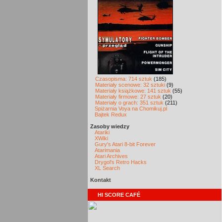
Czasopisma: 714 sztuk
(185)
Materiały scenowe: 32 sztuki
(9)
Materiały książkowe: 141 sztuk
(55)
Materiały firmowe: 27 sztuk
(20)
Materiały o grach: 351 sztuk
(211)
Spiżarnia Voya na Chomikuj.pl
Bajtek Redux
Zasoby wiedzy
Atariki
XWiki
Gury's Atari 8-bit Forever
Atarimania
Atari Archives
Drygol's Retro Hacks
XL Search
Kontakt
HI SCORE CAFÉ