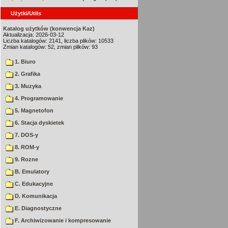
Użytki/Utils
Katalog użytków (konwencja Kaz)
Aktualizacja: 2026-03-12
Liczba katalogów: 2141, liczba plików: 10533
Zmian katalogów: 52, zmian plików: 93
1. Biuro
2. Grafika
3. Muzyka
4. Programowanie
5. Magnetofon
6. Stacja dyskietek
7. DOS-y
8. ROM-y
9. Rozne
B. Emulatory
C. Edukacyjne
D. Komunikacja
E. Diagnostyczne
F. Archiwizowanie i kompresowanie