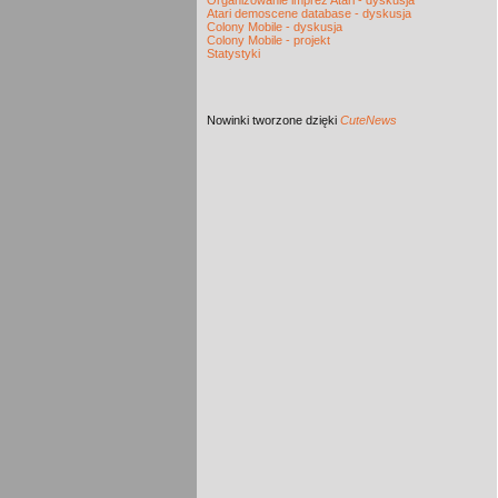
Organizowanie imprez Atari - dyskusja
Atari demoscene database - dyskusja
Colony Mobile - dyskusja
Colony Mobile - projekt
Statystyki
Nowinki
tworzone dzięki
CuteNews