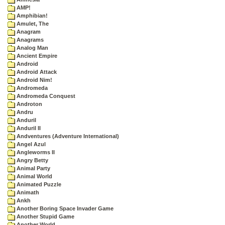
AMP!
Amphibian!
Amulet, The
Anagram
Anagrams
Analog Man
Ancient Empire
Android
Android Attack
Android Nim!
Andromeda
Andromeda Conquest
Androton
Andru
Anduril
Anduril II
Andventures (Adventure International)
Angel Azul
Angleworms II
Angry Betty
Animal Party
Animal World
Animated Puzzle
Animath
Ankh
Another Boring Space Invader Game
Another Stupid Game
Another World