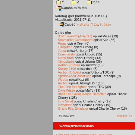
Y
Z
inne
Całość 3074 MB
Katalog gier (konwencja TOSEC)
Aktualizacja: 2021-07-11
Całość
,
md5
sha
(
7-Zip
,
TUGZip
)
Opisy gier
"Old Towers" (Atari ST)
opisał Misza (19)
Submarine Commander
opisał Kaz (36)
Frogs
opisał Xeen (0)
Choplifter!
opisał Urborg (0)
Joust
opisał Urborg (17)
Commando
opisał Urborg (35)
Mario Bros
opisał Urborg (13)
Xenophobe
opisał Urborg (36)
Robbo Forever
opisał tbxx (16)
Kolony 2106
opisał tbxx (3)
Archon II: Adept
opisał Urborg/TDC (9)
Spitfire Ace/Hellcat Ace
opisał Farscape (9)
Wyspa
opisał Kaz (9)
Archon
opisał Urborg/TDC (16)
The Last Starfighter
opisał TDC (30)
Dwie Wieże
opisał Muffy (19)
Basil The Great Mouse Detective
opisał Charlie
Cherry (125)
Inny Świat
opisał Charlie Cherry (17)
Inspektor
opisał Charlie Cherry (19)
Grand Prix Simulator
opisał Charlie Cherry (16)
«« nowsze
starsze »»
Wewnętrzne/Internals