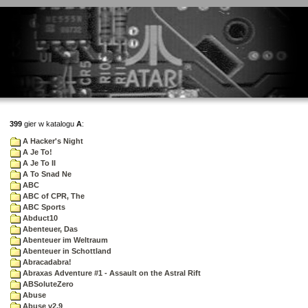
399
gier w katalogu
A
:
A Hacker's Night
A Je To!
A Je To II
A To Snad Ne
ABC
ABC of CPR, The
ABC Sports
Abduct10
Abenteuer, Das
Abenteuer im Weltraum
Abenteuer in Schottland
Abracadabra!
Abraxas Adventure #1 - Assault on the Astral Rift
ABSoluteZero
Abuse
Abuse v2.9