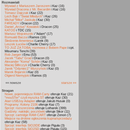
Rozmawiali
Wywiad z Mariuszem Jaroszem
i Kaz (16)
Wywiad Dracona z Mr. Bacardim
i Kaz (16)
Tomasz Dajczak
i Kaz (22)
Lech Bąk i "Świat Młodych"
i Kaz (26)
Michał "Mike" Jaskuła
i Kaz (30)
F#READY
i Dracon (22)
Daniel „Arctus” Kowalski
i Dracon (25)
KATOD
i TDC (15)
Mariusz Wojcieszek
i "Adam" (17)
Romuald Bacza
i Ramos (16)
Śledzenie Amentesa
i Larek (9)
Leszek Łuciów
i Charlie Cherry (17)
TO JUŻ ZA TOBĄ: rozmowa z Bobem Pape
i cpt.
Misumaru Tenchi (39)
Rob Jaeger
i Emu (53)
Jacek "Tabu" Grad
i Dracon (0)
Alexander "Koma" Schön
i Kaz (0)
Maciej Ślifirczyk
i Charlie Cherry (0)
Jarek "Odyniec1" Wyszyński
i Kaz (0)
Marek Bojarski
i Kaz (0)
Olgierd Niemyjski
i Ramos (0)
«« nowsze
starsze »»
Stragan
Nowe, pojemniejsze RAM-Carty
oferuje Kaz (21)
"mouSTer" czyli myszka ST
oferuje Kaz (30)
Atari USBJoy Adapter
oferuje Jakub Husak (0)
Programy: Kolony 2106
oferuje Kaz (7)
Sprzęt: rozszerzenia
oferuje Lotharek (399)
Gadżety: naklejki, pocztówki
oferuje Sikor (11)
Sprzęt: cartridge RAM-CART
oferuje Zenon (7)
Miejsce na drobne ogłoszenia kupna/sprzedaży
oferuje Kaz (58)
Sprzęt: interfejs SIO2IDE
oferuje Piguła (3)
Sprzęt: interfejs SIO2SD
oferuje Piguła (115)