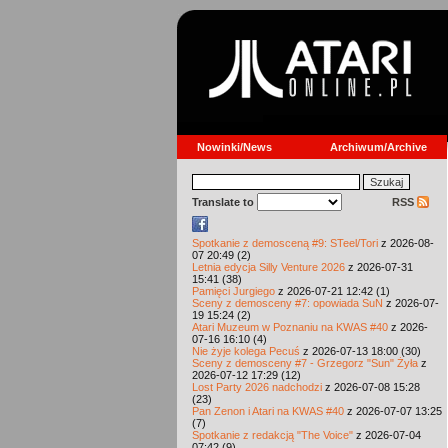
Nowinki/News
Archiwum/Archive
Translate to
RSS
Spotkanie z demosceną #9: STeel/Tori
z 2026-08-
07 20:49 (2)
Letnia edycja Silly Venture 2026
z 2026-07-31
15:41 (38)
Pamięci Jurgiego
z 2026-07-21 12:42 (1)
Sceny z demosceny #7: opowiada SuN
z 2026-07-
19 15:24 (2)
Atari Muzeum w Poznaniu na KWAS #40
z 2026-
07-16 16:10 (4)
Nie żyje kolega Pecuś
z 2026-07-13 18:00 (30)
Sceny z demosceny #7 - Grzegorz "Sun" Żyła
z
2026-07-12 17:29 (12)
Lost Party 2026 nadchodzi
z 2026-07-08 15:28
(23)
Pan Zenon i Atari na KWAS #40
z 2026-07-07 13:25
(7)
Spotkanie z redakcją "The Voice"
z 2026-07-04
07:42 (9)