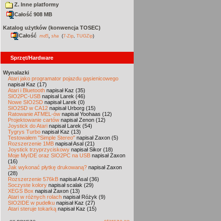
Z. Inne platformy
Całość 908 MB
Katalog użytków (konwencja TOSEC)
Całość
,
md5
sha
(
7-Zip
,
TUGZip
)
Sprzęt/Hardware
Wynalazki
Atari jako programator pojazdu gąsienicowego
napisał Kaz (17)
Atari i Bluetooth
napisał Kaz (35)
SIO2PC-USB
napisał Larek (46)
Nowe SIO2SD
napisał Larek (0)
SIO2SD w CA12
napisał Urborg (15)
Ratowanie ATMEL-ów
napisał Yoohaas (12)
Projektowanie cartów
napisał Zenon (12)
Joystick do Atari
napisał Larek (54)
Tygrys Turbo
napisał Kaz (13)
Testowałem "Simple Stereo"
napisał Zaxon (5)
Rozszerzenie 1MB
napisał Asal (21)
Joystick trzyprzyciskowy
napisał Sikor (18)
Moje MyIDE oraz SIO2PC na USB
napisał Zaxon
(16)
Jak wykonać płytkę drukowaną?
napisał Zaxon
(28)
Rozszerzenie 576kB
napisał Asal (36)
Soczyste kolory
napisał scalak (29)
XEGS Box
napisał Zaxon (13)
Atari w różnych rolach
napisał Różyk (9)
SIO2IDE w pudełku
napisał Kaz (27)
Atari steruje tokarką
napisał Kaz (15)