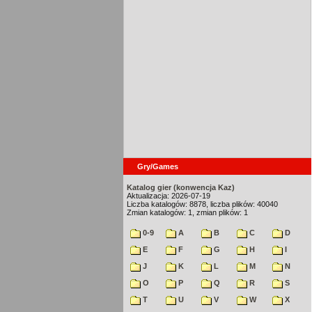
Gry/Games
Katalog gier (konwencja Kaz)
Aktualizacja: 2026-07-19
Liczba katalogów: 8878, liczba plików: 40040
Zmian katalogów: 1, zmian plików: 1
0-9
A
B
C
D
E
F
G
H
I
J
K
L
M
N
O
P
Q
R
S
T
U
V
W
X