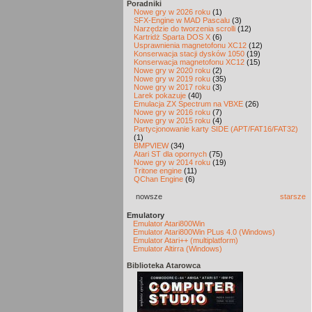
Poradniki
Nowe gry w 2026 roku
(1)
SFX-Engine w MAD Pascalu
(3)
Narzędzie do tworzenia scrolli
(12)
Kartridż Sparta DOS X
(6)
Usprawnienia magnetofonu XC12
(12)
Konserwacja stacji dysków 1050
(19)
Konserwacja magnetofonu XC12
(15)
Nowe gry w 2020 roku
(2)
Nowe gry w 2019 roku
(35)
Nowe gry w 2017 roku
(3)
Larek pokazuje
(40)
Emulacja ZX Spectrum na VBXE
(26)
Nowe gry w 2016 roku
(7)
Nowe gry w 2015 roku
(4)
Partycjonowanie karty SIDE (APT/FAT16/FAT32)
(1)
BMPVIEW
(34)
Atari ST dla opornych
(75)
Nowe gry w 2014 roku
(19)
Tritone engine
(11)
QChan Engine
(6)
nowsze
starsze
Emulatory
Emulator Atari800Win
Emulator Atari800Win PLus 4.0 (Windows)
Emulator Atari++ (multiplatform)
Emulator Altirra (Windows)
Biblioteka Atarowca