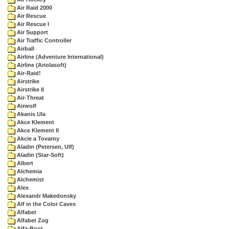
Air Raid 2000
Air Rescue
Air Rescue I
Air Support
Air Traffic Controller
Airball
Airline (Adventure International)
Airline (Ariolasoft)
Air-Raid!
Airstrike
Airstrike II
Air-Threat
Airwolf
Akanis Ula
Akce Klement
Akce Klement II
Akcie a Tovarny
Aladin (Petersen, Ulf)
Aladin (Star-Soft)
Albert
Alchemia
Alchemist
Alex
Alexandr Makedonsky
Alf in the Color Caves
Alfabet
Alfabet Zug
Alfa-Boot