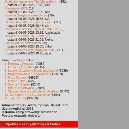
Studio komputerowe The Marauder -...
(251)
ostatni: 07-08-2026 21:10, Kaz
Starquake VBXE
(17)
ostatni: 07-08-2026 21:09, Kaz
Książka Gorgha o asemblerze
(79)
ostatni: 06-08-2026 15:35, tOri
Silly Venture 2026SE - the bigges...
(113)
ostatni: 06-08-2026 00:48, tdc
Rocznica 1 sierpnia - turówka WRCOH
(3)
ostatni: 04-08-2026 23:36, Ataripuzzle
Dungeon Crawler - AI (Fable)
(9)
ostatni: 04-08-2026 21:05, Nemo
Gry na Atari z pszczołami
(20)
ostatni: 04-08-2026 19:38, miker
Sprawa nowych płyt głównych Atari...
(71)
ostatni: 04-08-2026 19:18, tebe
Kategorie Forum Atarum
1. Projekty / Projects
(29857)
2. Grafika / Graphics
(6815)
3. Muzyka i dźwięk / Music and sound
(8059)
4. Programowanie / Programming
(13169)
5. Gry / Games
(36909)
6. Użytki / Utils
(4827)
7. Scena / Scene
(20244)
8. Sprzęt / Hardware
(27891)
9. Sprawy wewnętrzne / Internal affairs
(5842)
10. Sprzedam / Kupię / Zamienię
(8194)
11. Inne / Other
(33759)
Administratorzy:
Adam, Cyprian, Jhusak, Kaz
Użytkowników:
3073
Ostatnio zarejestrowany:
romasso22
Postów ostatniej doby:
14
Spotkania i zloty/Meetings & Parties