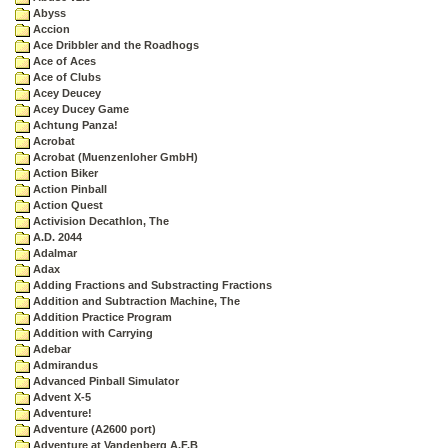
Abyss
Accion
Ace Dribbler and the Roadhogs
Ace of Aces
Ace of Clubs
Acey Deucey
Acey Ducey Game
Achtung Panza!
Acrobat
Acrobat (Muenzenloher GmbH)
Action Biker
Action Pinball
Action Quest
Activision Decathlon, The
A.D. 2044
Adalmar
Adax
Adding Fractions and Substracting Fractions
Addition and Subtraction Machine, The
Addition Practice Program
Addition with Carrying
Adebar
Admirandus
Advanced Pinball Simulator
Advent X-5
Adventure!
Adventure (A2600 port)
Adventure at Vandenberg A.F.B