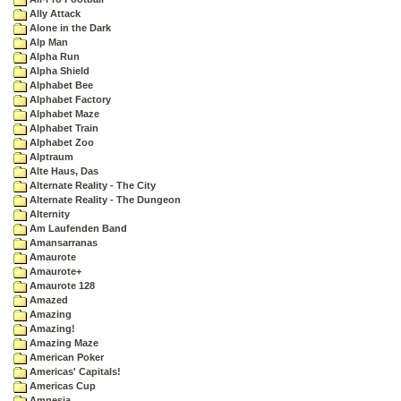
Ally Attack
Alone in the Dark
Alp Man
Alpha Run
Alpha Shield
Alphabet Bee
Alphabet Factory
Alphabet Maze
Alphabet Train
Alphabet Zoo
Alptraum
Alte Haus, Das
Alternate Reality - The City
Alternate Reality - The Dungeon
Alternity
Am Laufenden Band
Amansarranas
Amaurote
Amaurote+
Amaurote 128
Amazed
Amazing
Amazing!
Amazing Maze
American Poker
Americas' Capitals!
Americas Cup
Amnesia