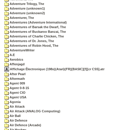
Adventure Trilogy, The
Adventure (unknown1)
Adventure (unknown2)
Adventurer, The
Adventures (Adventure International)
Adventures of Barsak the Dwarf, The
Adventures of Buckaroo Banzai, The
Adventures of Charlie Chicken, The
Adventures of Dr. Jones, The
Adventures of Robin Hood, The
AdventureWriter
A.E
Aerobics
Affenjagd
Affichage Électronique (198x)(Atari)(FR)[BASIC][f][cr CSS].atr
After Pearl
Aftermath
Agent 009
Agent 0-8-15
Agent CIO
Agent USA
Agonia
Air Attack
Air Attack (ANALOG Computing)
Air Ball
Air Defence
Air Defence (Arcade)
Air Hockey