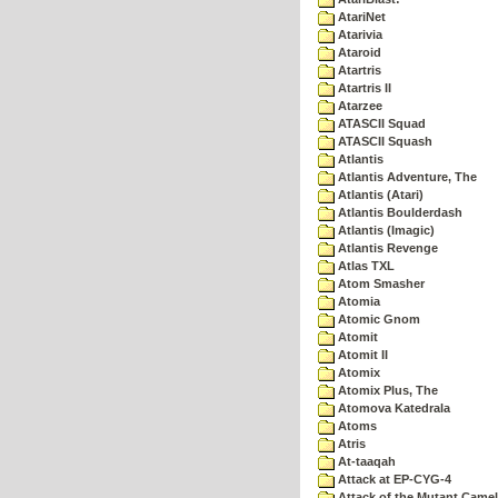
AtariNet
Atarivia
Ataroid
Atartris
Atartris II
Atarzee
ATASCII Squad
ATASCII Squash
Atlantis
Atlantis Adventure, The
Atlantis (Atari)
Atlantis Boulderdash
Atlantis (Imagic)
Atlantis Revenge
Atlas TXL
Atom Smasher
Atomia
Atomic Gnom
Atomit
Atomit II
Atomix
Atomix Plus, The
Atomova Katedrala
Atoms
Atris
At-taaqah
Attack at EP-CYG-4
Attack of the Mutant Came