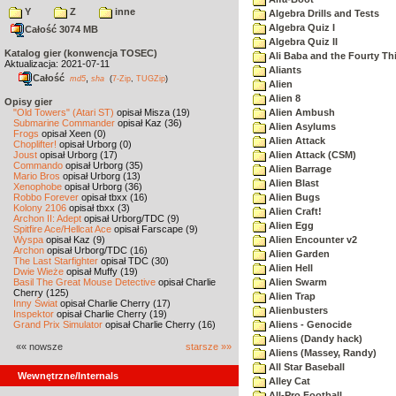
Y
Z
inne
Algebra Drills and Tests
Algebra Quiz I
Całość 3074 MB
Algebra Quiz II
Katalog gier (konwencja TOSEC)
Ali Baba and the Fourty Th
Aktualizacja: 2021-07-11
Aliants
Całość
,
md5
sha
(
7-Zip
,
TUGZip
)
Alien
Alien 8
Opisy gier
"Old Towers" (Atari ST)
opisał Misza (19)
Alien Ambush
Submarine Commander
opisał Kaz (36)
Alien Asylums
Frogs
opisał Xeen (0)
Alien Attack
Choplifter!
opisał Urborg (0)
Joust
opisał Urborg (17)
Alien Attack (CSM)
Commando
opisał Urborg (35)
Alien Barrage
Mario Bros
opisał Urborg (13)
Alien Blast
Xenophobe
opisał Urborg (36)
Robbo Forever
opisał tbxx (16)
Alien Bugs
Kolony 2106
opisał tbxx (3)
Alien Craft!
Archon II: Adept
opisał Urborg/TDC (9)
Alien Egg
Spitfire Ace/Hellcat Ace
opisał Farscape (9)
Wyspa
opisał Kaz (9)
Alien Encounter v2
Archon
opisał Urborg/TDC (16)
Alien Garden
The Last Starfighter
opisał TDC (30)
Alien Hell
Dwie Wieże
opisał Muffy (19)
Basil The Great Mouse Detective
opisał Charlie
Alien Swarm
Cherry (125)
Alien Trap
Inny Świat
opisał Charlie Cherry (17)
Alienbusters
Inspektor
opisał Charlie Cherry (19)
Grand Prix Simulator
opisał Charlie Cherry (16)
Aliens - Genocide
Aliens (Dandy hack)
«« nowsze
starsze »»
Aliens (Massey, Randy)
All Star Baseball
Wewnętrzne/Internals
Alley Cat
All-Pro Football