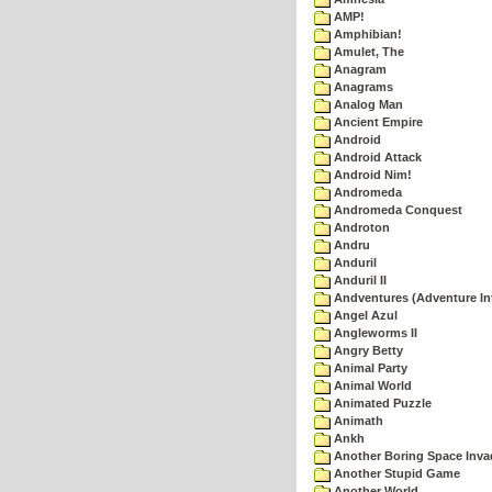
AMP!
Amphibian!
Amulet, The
Anagram
Anagrams
Analog Man
Ancient Empire
Android
Android Attack
Android Nim!
Andromeda
Andromeda Conquest
Androton
Andru
Anduril
Anduril II
Andventures (Adventure Int
Angel Azul
Angleworms II
Angry Betty
Animal Party
Animal World
Animated Puzzle
Animath
Ankh
Another Boring Space Inv
Another Stupid Game
Another World