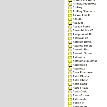
Artefakt Przodkow
Artillery
Artillery Simulator
As You Like It
Ashido
Assault!
Assault Force
Assembloids XE
Assignment 46
Asteraxis 2K
Asteroid Battle
Asteroid Miners
Asteroid Run
Asteroid Storm
Asteroids
Asteroids Emulator
Asteroids II
Asteroidz
Astra Phantasm
Astro Blaster
Astro Chase
Astro Road
Astro4 Road
Astro-Droid
Astro-Grover
Astromeda
Astron IX
Astrostorm