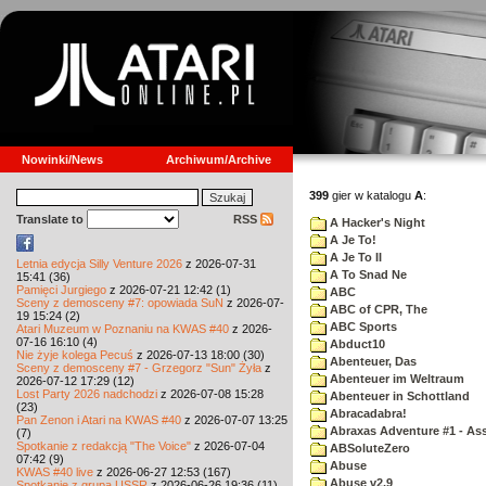
Nowinki/News
Archiwum/Archive
399
gier w katalogu
A
:
Translate to
RSS
A Hacker's Night
A Je To!
A Je To II
Letnia edycja Silly Venture 2026
z 2026-07-31
A To Snad Ne
15:41 (36)
Pamięci Jurgiego
z 2026-07-21 12:42 (1)
ABC
Sceny z demosceny #7: opowiada SuN
z 2026-07-
ABC of CPR, The
19 15:24 (2)
ABC Sports
Atari Muzeum w Poznaniu na KWAS #40
z 2026-
07-16 16:10 (4)
Abduct10
Nie żyje kolega Pecuś
z 2026-07-13 18:00 (30)
Abenteuer, Das
Sceny z demosceny #7 - Grzegorz "Sun" Żyła
z
Abenteuer im Weltraum
2026-07-12 17:29 (12)
Lost Party 2026 nadchodzi
z 2026-07-08 15:28
Abenteuer in Schottland
(23)
Abracadabra!
Pan Zenon i Atari na KWAS #40
z 2026-07-07 13:25
Abraxas Adventure #1 - Assa
(7)
Spotkanie z redakcją "The Voice"
z 2026-07-04
ABSoluteZero
07:42 (9)
Abuse
KWAS #40 live
z 2026-06-27 12:53 (167)
Abuse v2.9
Spotkanie z grupą USSR
z 2026-06-26 19:36 (11)