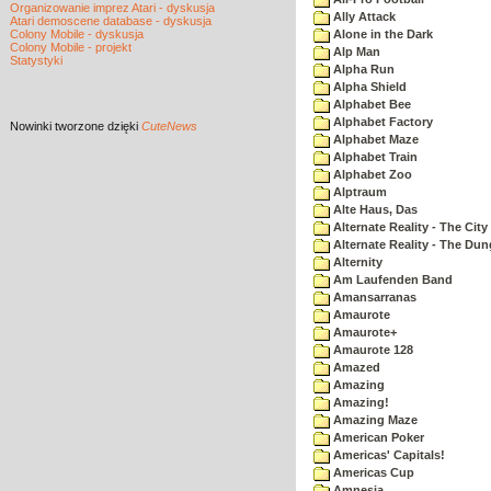
Organizowanie imprez Atari - dyskusja
Ally Attack
Atari demoscene database - dyskusja
Colony Mobile - dyskusja
Alone in the Dark
Colony Mobile - projekt
Alp Man
Statystyki
Alpha Run
Alpha Shield
Alphabet Bee
Alphabet Factory
Nowinki
tworzone dzięki
CuteNews
Alphabet Maze
Alphabet Train
Alphabet Zoo
Alptraum
Alte Haus, Das
Alternate Reality - The City
Alternate Reality - The Du
Alternity
Am Laufenden Band
Amansarranas
Amaurote
Amaurote+
Amaurote 128
Amazed
Amazing
Amazing!
Amazing Maze
American Poker
Americas' Capitals!
Americas Cup
Amnesia