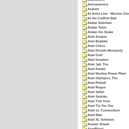
Astrowarriors
Asylum
At Arion Line - Mission Zer
At the Codfish Ball
Atalan Sokoban
Atalan Tetris
Atalan the Snake
Atari Arogue
Atari Bubbler
Atari Chess
Atari Double Monopoly
Atari Golf
Atari Invaders
Atari Jail, The
Atari Karate
Atari Nuclear Power Plant
Atari Olympics, The
Atari Pinball
Atari Rogue
Atari Safari
Atari Sudoku
Atari Tick Tock
Atari Tic-Tac-Toe
Atari vs. Commodore
Atari Wari
Atari XL Sokoban
Atarian Attack
AtariBlast!