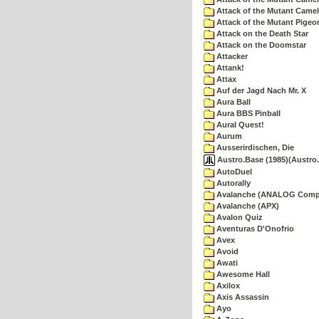
Attack of the Mutant Camel
Attack of the Mutant Pigeo
Attack on the Death Star
Attack on the Doomstar
Attacker
Attank!
Attax
Auf der Jagd Nach Mr. X
Aura Ball
Aura BBS Pinball
Aural Quest!
Aurum
Ausserirdischen, Die
Austro.Base (1985)(Austro.
AutoDuel
Autorally
Avalanche (ANALOG Comp
Avalanche (APX)
Avalon Quiz
Aventuras D'Onofrio
Avex
Avoid
Awati
Awesome Hall
Axilox
Axis Assassin
Ayo