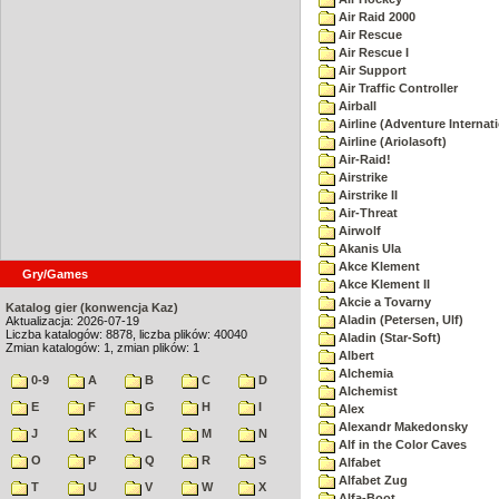
Air Raid 2000
Air Rescue
Air Rescue I
Air Support
Air Traffic Controller
Airball
Airline (Adventure Internati
Airline (Ariolasoft)
Air-Raid!
Airstrike
Airstrike II
Air-Threat
Airwolf
Akanis Ula
Akce Klement
Gry/Games
Akce Klement II
Akcie a Tovarny
Katalog gier (konwencja Kaz)
Aladin (Petersen, Ulf)
Aktualizacja: 2026-07-19
Liczba katalogów: 8878, liczba plików: 40040
Aladin (Star-Soft)
Zmian katalogów: 1, zmian plików: 1
Albert
Alchemia
0-9
A
B
C
D
Alchemist
E
F
G
H
I
Alex
Alexandr Makedonsky
J
K
L
M
N
Alf in the Color Caves
O
P
Q
R
S
Alfabet
Alfabet Zug
T
U
V
W
X
Alfa-Boot