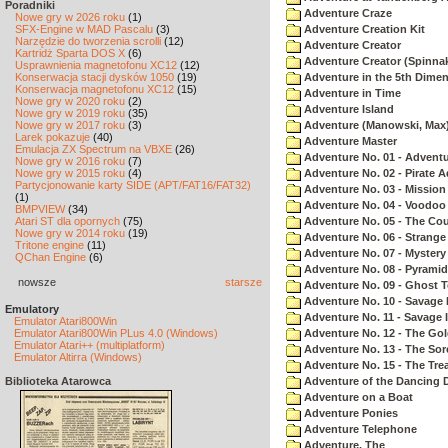
Poradniki
Adventure Craze
Nowe gry w 2026 roku
(1)
SFX-Engine w MAD Pascalu
(3)
Adventure Creation Kit
Narzędzie do tworzenia scrolli
(12)
Adventure Creator
Kartridż Sparta DOS X
(6)
Adventure Creator (Spinnak
Usprawnienia magnetofonu XC12
(12)
Konserwacja stacji dysków 1050
(19)
Adventure in the 5th Dime
Konserwacja magnetofonu XC12
(15)
Adventure in Time
Nowe gry w 2020 roku
(2)
Adventure Island
Nowe gry w 2019 roku
(35)
Nowe gry w 2017 roku
(3)
Adventure (Manowski, Max
Larek pokazuje
(40)
Adventure Master
Emulacja ZX Spectrum na VBXE
(26)
Adventure No. 01 - Advent
Nowe gry w 2016 roku
(7)
Nowe gry w 2015 roku
(4)
Adventure No. 02 - Pirate 
Partycjonowanie karty SIDE (APT/FAT16/FAT32)
Adventure No. 03 - Mission
(1)
Adventure No. 04 - Voodoo
BMPVIEW
(34)
Atari ST dla opornych
(75)
Adventure No. 05 - The Co
Nowe gry w 2014 roku
(19)
Adventure No. 06 - Strang
Tritone engine
(11)
Adventure No. 07 - Myster
QChan Engine
(6)
Adventure No. 08 - Pyrami
nowsze
starsze
Adventure No. 09 - Ghost 
Adventure No. 10 - Savage Is
Emulatory
Adventure No. 11 - Savage Is
Emulator Atari800Win
Emulator Atari800Win PLus 4.0 (Windows)
Adventure No. 12 - The Go
Emulator Atari++ (multiplatform)
Adventure No. 13 - The Sor
Emulator Altirra (Windows)
Adventure No. 15 - The Tr
Biblioteka Atarowca
Adventure of the Dancing 
Adventure on a Boat
Adventure Ponies
Adventure Telephone
Adventure, The