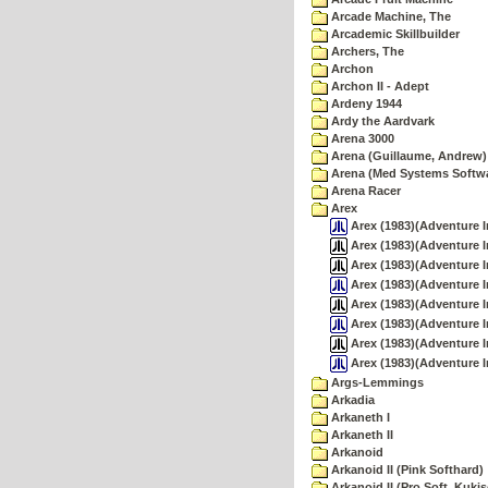
Arcade Machine, The
Arcademic Skillbuilder
Archers, The
Archon
Archon II - Adept
Ardeny 1944
Ardy the Aardvark
Arena 3000
Arena (Guillaume, Andrew)
Arena (Med Systems Softw
Arena Racer
Arex
Arex (1983)(Adventure I
Arex (1983)(Adventure Int
Arex (1983)(Adventure In
Arex (1983)(Adventure I
Arex (1983)(Adventure In
Arex (1983)(Adventure I
Arex (1983)(Adventure In
Arex (1983)(Adventure I
Args-Lemmings
Arkadia
Arkaneth I
Arkaneth II
Arkanoid
Arkanoid II (Pink Softhard)
Arkanoid II (Pro Soft, Kukis