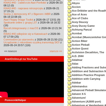
KWAS #40 - zabierzcie Atari Portfolio!
z 2026-06-23
Abyss
08:12 (0)
Accion
KWAS #40 - naprawa retrosprzętu
z 2026-06-21
Ace Dribbler and the Road
17:15 (1)
Sceny z demosceny #7 z Bigerem i MBR
z 2026-
Ace of Aces
06-19 22:08 (0)
Ace of Clubs
Atari Floppy Image Toolkit
z 2026-06-17 13:51 (9)
Acey Deucey
Spotkanie online z grupą LST
z 2026-06-16 16:32
(16)
Acey Ducey Game
Recoil zintegrowany z macOS
z 2026-06-13 21:34
Achtung Panza!
(5)
Acrobat
KWAS #40 odbędzie się w Katowicach
z 2026-06-
07 17:59 (25)
Acrobat (Muenzenloher G
Commodore po atarowsku
z 2026-05-28 21:50 (21)
Action Biker
Urządzenie z rekordowo szybką transmisją SIO!
z
Action Pinball
2026-05-24 20:57 (116)
Action Quest
«« nowsze
starsze »»
Activision Decathlon, The
A.D. 2044
AtariOnline.pl na YouTube
Adalmar
Adax
Adding Fractions and Subst
Addition and Subtraction 
Addition Practice Program
Addition with Carrying
Adebar
Admirandus
Advanced Pinball Simulato
Advent X-5
Adventure!
Pomocnik/Helper
Adventure (A2600 port)
Adventure at Vandenberg A