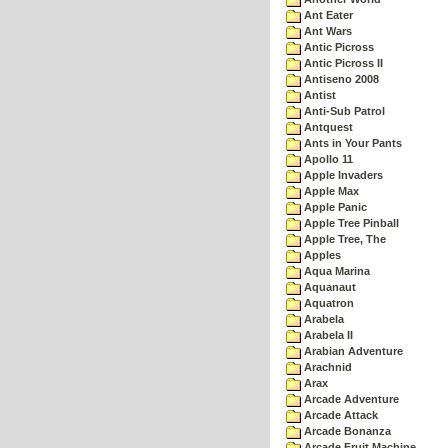
Ant Eater
Ant Wars
Antic Picross
Antic Picross II
Antiseno 2008
Antist
Anti-Sub Patrol
Antquest
Ants in Your Pants
Apollo 11
Apple Invaders
Apple Max
Apple Panic
Apple Tree Pinball
Apple Tree, The
Apples
Aqua Marina
Aquanaut
Aquatron
Arabela
Arabela II
Arabian Adventure
Arachnid
Arax
Arcade Adventure
Arcade Attack
Arcade Bonanza
Arcade Fruit Machine