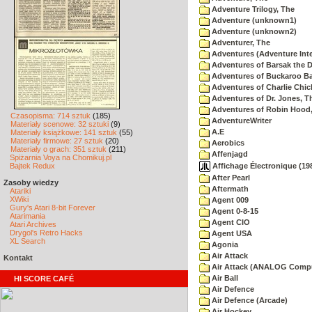
Adventure Trilogy, The
Adventure (unknown1)
Adventure (unknown2)
Adventurer, The
Adventures (Adventure Inte
Adventures of Barsak the D
Adventures of Buckaroo Ba
Adventures of Charlie Chic
Adventures of Dr. Jones, T
Adventures of Robin Hood
Czasopisma: 714 sztuk
(185)
AdventureWriter
Materiały scenowe: 32 sztuki
(9)
A.E
Materiały książkowe: 141 sztuk
(55)
Materiały firmowe: 27 sztuk
(20)
Aerobics
Materiały o grach: 351 sztuk
(211)
Affenjagd
Spiżarnia Voya na Chomikuj.pl
Affichage Électronique (198
Bajtek Redux
After Pearl
Zasoby wiedzy
Aftermath
Atariki
XWiki
Agent 009
Gury's Atari 8-bit Forever
Agent 0-8-15
Atarimania
Agent CIO
Atari Archives
Drygol's Retro Hacks
Agent USA
XL Search
Agonia
Air Attack
Kontakt
Air Attack (ANALOG Comp
Air Ball
HI SCORE CAFÉ
Air Defence
Air Defence (Arcade)
Air Hockey