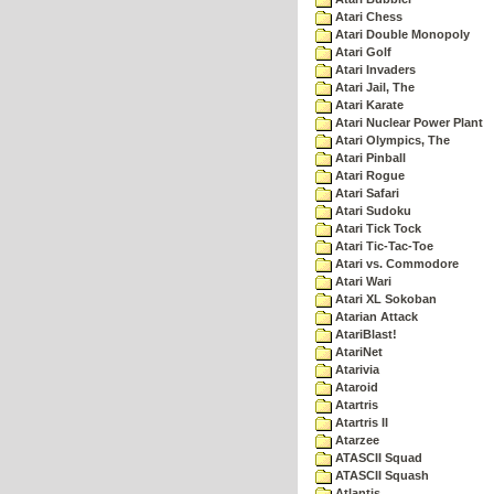
Atari Chess
Atari Double Monopoly
Atari Golf
Atari Invaders
Atari Jail, The
Atari Karate
Atari Nuclear Power Plant
Atari Olympics, The
Atari Pinball
Atari Rogue
Atari Safari
Atari Sudoku
Atari Tick Tock
Atari Tic-Tac-Toe
Atari vs. Commodore
Atari Wari
Atari XL Sokoban
Atarian Attack
AtariBlast!
AtariNet
Atarivia
Ataroid
Atartris
Atartris II
Atarzee
ATASCII Squad
ATASCII Squash
Atlantis