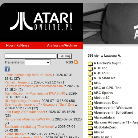
Nowinki/News
Archiwum/Archive
399
gier w katalogu
A
:
Translate to
RSS
A Hacker's Night
A Je To!
A Je To II
Letnia edycja Silly Venture 2026
z 2026-07-31
A To Snad Ne
15:41 (37)
Pamięci Jurgiego
z 2026-07-21 12:42 (1)
ABC
Sceny z demosceny #7: opowiada SuN
z 2026-07-
ABC of CPR, The
19 15:24 (2)
ABC Sports
Atari Muzeum w Poznaniu na KWAS #40
z 2026-
07-16 16:10 (4)
Abduct10
Nie żyje kolega Pecuś
z 2026-07-13 18:00 (30)
Abenteuer, Das
Sceny z demosceny #7 - Grzegorz "Sun" Żyła
z
Abenteuer im Weltraum
2026-07-12 17:29 (12)
Lost Party 2026 nadchodzi
z 2026-07-08 15:28
Abenteuer in Schottland
(23)
Abracadabra!
Pan Zenon i Atari na KWAS #40
z 2026-07-07 13:25
Abraxas Adventure #1 - Assa
(7)
Spotkanie z redakcją "The Voice"
z 2026-07-04
ABSoluteZero
07:42 (9)
Abuse
KWAS #40 live
z 2026-06-27 12:53 (167)
Abuse v2.9
Spotkanie z grupą USSR
z 2026-06-26 19:36 (11)