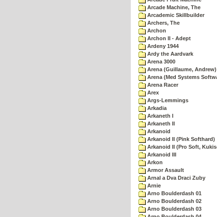
Arcade Machine, The
Arcademic Skillbuilder
Archers, The
Archon
Archon II - Adept
Ardeny 1944
Ardy the Aardvark
Arena 3000
Arena (Guillaume, Andrew)
Arena (Med Systems Softw
Arena Racer
Arex
Args-Lemmings
Arkadia
Arkaneth I
Arkaneth II
Arkanoid
Arkanoid II (Pink Softhard)
Arkanoid II (Pro Soft, Kukis
Arkanoid III
Arkon
Armor Assault
Arnal a Dva Draci Zuby
Arnie
Arno Boulderdash 01
Arno Boulderdash 02
Arno Boulderdash 03
Arno Boulderdash 04