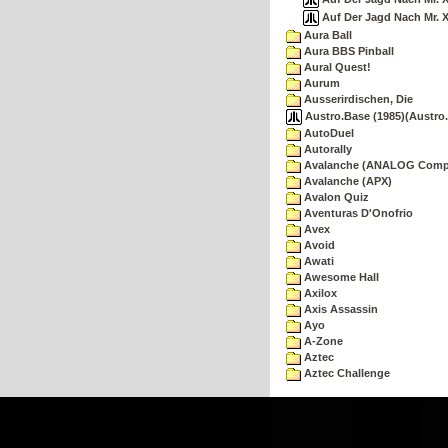
Auf Der Jagd Nach Mr. X
Aura Ball
Aura BBS Pinball
Aural Quest!
Aurum
Ausserirdischen, Die
Austro.Base (1985)(Austro.
AutoDuel
Autorally
Avalanche (ANALOG Comp
Avalanche (APX)
Avalon Quiz
Aventuras D'Onofrio
Avex
Avoid
Awati
Awesome Hall
Axilox
Axis Assassin
Ayo
A-Zone
Aztec
Aztec Challenge