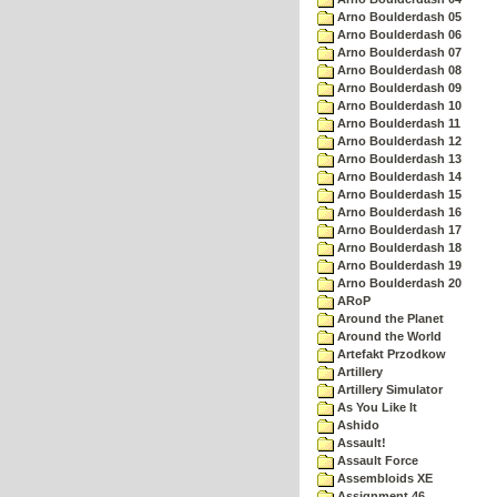
Arno Boulderdash 05
Arno Boulderdash 06
Arno Boulderdash 07
Arno Boulderdash 08
Arno Boulderdash 09
Arno Boulderdash 10
Arno Boulderdash 11
Arno Boulderdash 12
Arno Boulderdash 13
Arno Boulderdash 14
Arno Boulderdash 15
Arno Boulderdash 16
Arno Boulderdash 17
Arno Boulderdash 18
Arno Boulderdash 19
Arno Boulderdash 20
ARoP
Around the Planet
Around the World
Artefakt Przodkow
Artillery
Artillery Simulator
As You Like It
Ashido
Assault!
Assault Force
Assembloids XE
Assignment 46