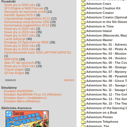
Poradniki
Adventure Craze
Nowe gry w 2026 roku
(1)
SFX-Engine w MAD Pascalu
(3)
Adventure Creation Kit
Narzędzie do tworzenia scrolli
(12)
Adventure Creator
Kartridż Sparta DOS X
(6)
Adventure Creator (Spinnak
Usprawnienia magnetofonu XC12
(12)
Konserwacja stacji dysków 1050
(19)
Adventure in the 5th Dime
Konserwacja magnetofonu XC12
(15)
Adventure in Time
Nowe gry w 2020 roku
(2)
Adventure Island
Nowe gry w 2019 roku
(35)
Nowe gry w 2017 roku
(3)
Adventure (Manowski, Max
Larek pokazuje
(40)
Adventure Master
Emulacja ZX Spectrum na VBXE
(26)
Adventure No. 01 - Advent
Nowe gry w 2016 roku
(7)
Nowe gry w 2015 roku
(4)
Adventure No. 02 - Pirate 
Partycjonowanie karty SIDE (APT/FAT16/FAT32)
Adventure No. 03 - Mission
(1)
Adventure No. 04 - Voodoo
BMPVIEW
(34)
Atari ST dla opornych
(75)
Adventure No. 05 - The Co
Nowe gry w 2014 roku
(19)
Adventure No. 06 - Strang
Tritone engine
(11)
Adventure No. 07 - Myster
QChan Engine
(6)
Adventure No. 08 - Pyrami
nowsze
starsze
Adventure No. 09 - Ghost 
Adventure No. 10 - Savage Is
Emulatory
Adventure No. 11 - Savage Is
Emulator Atari800Win
Emulator Atari800Win PLus 4.0 (Windows)
Adventure No. 12 - The Go
Emulator Atari++ (multiplatform)
Adventure No. 13 - The Sor
Emulator Altirra (Windows)
Adventure No. 15 - The Tr
Biblioteka Atarowca
Adventure of the Dancing 
Adventure on a Boat
Adventure Ponies
Adventure Telephone
Adventure, The