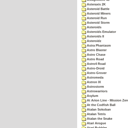
Asteraxis 2K
Asteroid Battle
Asteroid Miners
Asteroid Run
Asteroid Storm
Asteroids
Asteroids Emulator
Asteroids II
Asteroidz
Astra Phantasm
Astro Blaster
Astro Chase
Astro Road
Astro4 Road
Astro-Droid
Astro-Grover
Astromeda
Astron IX
Astrostorm
Astrowarriors
Asylum
At Arion Line - Mission Zer
At the Codfish Ball
Atalan Sokoban
Atalan Tetris
Atalan the Snake
Atari Arogue
Atari Bubbler