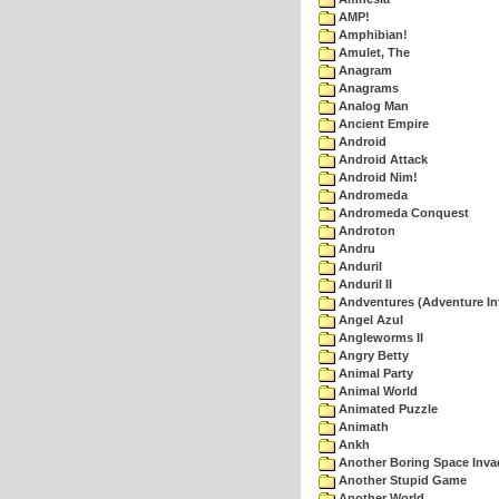
AMP!
Amphibian!
Amulet, The
Anagram
Anagrams
Analog Man
Ancient Empire
Android
Android Attack
Android Nim!
Andromeda
Andromeda Conquest
Androton
Andru
Anduril
Anduril II
Andventures (Adventure Int
Angel Azul
Angleworms II
Angry Betty
Animal Party
Animal World
Animated Puzzle
Animath
Ankh
Another Boring Space Inv
Another Stupid Game
Another World