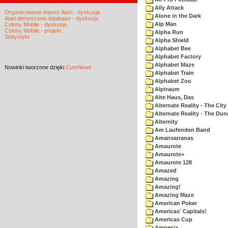
Ally Attack
Organizowanie imprez Atari - dyskusja
Alone in the Dark
Atari demoscene database - dyskusja
Alp Man
Colony Mobile - dyskusja
Colony Mobile - projekt
Alpha Run
Statystyki
Alpha Shield
Alphabet Bee
Alphabet Factory
Alphabet Maze
Nowinki
tworzone dzięki
CuteNews
Alphabet Train
Alphabet Zoo
Alptraum
Alte Haus, Das
Alternate Reality - The City
Alternate Reality - The Du
Alternity
Am Laufenden Band
Amansarranas
Amaurote
Amaurote+
Amaurote 128
Amazed
Amazing
Amazing!
Amazing Maze
American Poker
Americas' Capitals!
Americas Cup
Amnesia