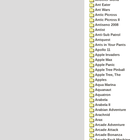
Ant Eater
Ant Wars
Antic Picross
Antic Picross II
Antiseno 2008
Antist
Anti-Sub Patrol
Antquest
Ants in Your Pants
Apollo 11
Apple Invaders
Apple Max
Apple Panic
Apple Tree Pinball
Apple Tree, The
Apples
Aqua Marina
Aquanaut
Aquatron
Arabela
Arabela II
Arabian Adventure
Arachnid
Arax
Arcade Adventure
Arcade Attack
Arcade Bonanza
Arcade Fruit Machine