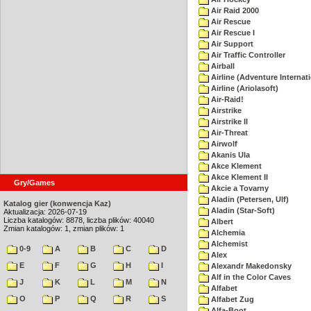
Air Raid 2000
Air Rescue
Air Rescue I
Air Support
Air Traffic Controller
Airball
Airline (Adventure Internati
Airline (Ariolasoft)
Air-Raid!
Airstrike
Airstrike II
Air-Threat
Airwolf
Akanis Ula
Akce Klement
Akce Klement II
Gry/Games
Akcie a Tovarny
Aladin (Petersen, Ulf)
Katalog gier (konwencja Kaz)
Aladin (Star-Soft)
Aktualizacja: 2026-07-19
Liczba katalogów: 8878, liczba plików: 40040
Albert
Zmian katalogów: 1, zmian plików: 1
Alchemia
Alchemist
0-9
A
B
C
D
Alex
E
F
G
H
I
Alexandr Makedonsky
Alf in the Color Caves
J
K
L
M
N
Alfabet
O
P
Q
R
S
Alfabet Zug
Alfa-Boot