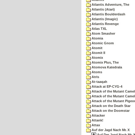
Atlantis Adventure, The
Atlantis (Atari)
Atlantis Boulderdash
Atlantis (Imagic)
Atlantis Revenge
Atlas TXL
Atom Smasher
Atomia
Atomic Gnom
Atomit
Atomit II
Atomix
Atomix Plus, The
Atomova Katedrala
Atoms
Atris
At-taaqah
Attack at EP-CYG-4
Attack of the Mutant Came
Attack of the Mutant Camel
Attack of the Mutant Pigeo
Attack on the Death Star
Attack on the Doomstar
Attacker
Attank!
Attax
Auf der Jagd Nach Mr. X
Auf Der Jagd Nach Mr. X