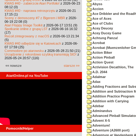
KWAS #40 - zabierzcie Atari Portfolio!
z 2026-06-23
Abyss
08:12 (0)
Accion
KWAS #40 - naprawa retrosprzętu
z 2026-06-21
Ace Dribbler and the Road
17:15 (1)
Sceny z demosceny #7 z Bigerem i MBR
z 2026-
Ace of Aces
06-19 22:08 (0)
Ace of Clubs
Atari Floppy Image Toolkit
z 2026-06-17 13:51 (9)
Acey Deucey
Spotkanie online z grupą LST
z 2026-06-16 16:32
(17)
Acey Ducey Game
Recoil zintegrowany z macOS
z 2026-06-13 21:34
Achtung Panza!
(5)
Acrobat
KWAS #40 odbędzie się w Katowicach
z 2026-06-
07 17:59 (25)
Acrobat (Muenzenloher G
Commodore po atarowsku
z 2026-05-28 21:50 (21)
Action Biker
Urządzenie z rekordowo szybką transmisją SIO!
z
Action Pinball
2026-05-24 20:57 (116)
Action Quest
«« nowsze
starsze »»
Activision Decathlon, The
A.D. 2044
AtariOnline.pl na YouTube
Adalmar
Adax
Adding Fractions and Subst
Addition and Subtraction 
Addition Practice Program
Addition with Carrying
Adebar
Admirandus
Advanced Pinball Simulato
Advent X-5
Adventure!
Pomocnik/Helper
Adventure (A2600 port)
Adventure at Vandenberg A