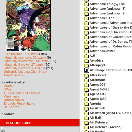
Adventure Trilogy, The
Adventure (unknown1)
Adventure (unknown2)
Adventurer, The
Adventures (Adventure Inte
Adventures of Barsak the D
Adventures of Buckaroo Ba
Adventures of Charlie Chic
Adventures of Dr. Jones, T
Adventures of Robin Hood
AdventureWriter
Czasopisma: 714 sztuk
(185)
A.E
Materiały scenowe: 32 sztuki
(9)
Aerobics
Materiały książkowe: 141 sztuk
(55)
Materiały firmowe: 27 sztuk
(20)
Affenjagd
Materiały o grach: 351 sztuk
(211)
Affichage Électronique (198
Spiżarnia Voya na Chomikuj.pl
Bajtek Redux
After Pearl
Aftermath
Zasoby wiedzy
Agent 009
Atariki
XWiki
Agent 0-8-15
Gury's Atari 8-bit Forever
Agent CIO
Atarimania
Agent USA
Atari Archives
Drygol's Retro Hacks
Agonia
XL Search
Air Attack
Air Attack (ANALOG Comp
Kontakt
Air Ball
Air Defence
HI SCORE CAFÉ
Air Defence (Arcade)
Air Hockey