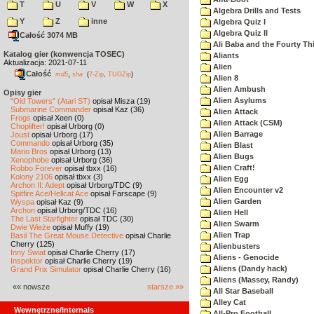
T
U
V
W
X
Algebra Drills and Tests
Y
Z
inne
Algebra Quiz I
Algebra Quiz II
Całość 3074 MB
Ali Baba and the Fourty Th
Katalog gier (konwencja TOSEC)
Aliants
Aktualizacja: 2021-07-11
Alien
Całość
,
md5
sha
(
7-Zip
,
TUGZip
)
Alien 8
Alien Ambush
Opisy gier
Alien Asylums
"Old Towers" (Atari ST)
opisał Misza (19)
Submarine Commander
opisał Kaz (36)
Alien Attack
Frogs
opisał Xeen (0)
Alien Attack (CSM)
Choplifter!
opisał Urborg (0)
Alien Barrage
Joust
opisał Urborg (17)
Commando
opisał Urborg (35)
Alien Blast
Mario Bros
opisał Urborg (13)
Alien Bugs
Xenophobe
opisał Urborg (36)
Alien Craft!
Robbo Forever
opisał tbxx (16)
Kolony 2106
opisał tbxx (3)
Alien Egg
Archon II: Adept
opisał Urborg/TDC (9)
Alien Encounter v2
Spitfire Ace/Hellcat Ace
opisał Farscape (9)
Alien Garden
Wyspa
opisał Kaz (9)
Archon
opisał Urborg/TDC (16)
Alien Hell
The Last Starfighter
opisał TDC (30)
Alien Swarm
Dwie Wieże
opisał Muffy (19)
Alien Trap
Basil The Great Mouse Detective
opisał Charlie
Cherry (125)
Alienbusters
Inny Świat
opisał Charlie Cherry (17)
Aliens - Genocide
Inspektor
opisał Charlie Cherry (19)
Aliens (Dandy hack)
Grand Prix Simulator
opisał Charlie Cherry (16)
Aliens (Massey, Randy)
«« nowsze
starsze »»
All Star Baseball
Alley Cat
Wewnętrzne/Internals
All-Pro Football