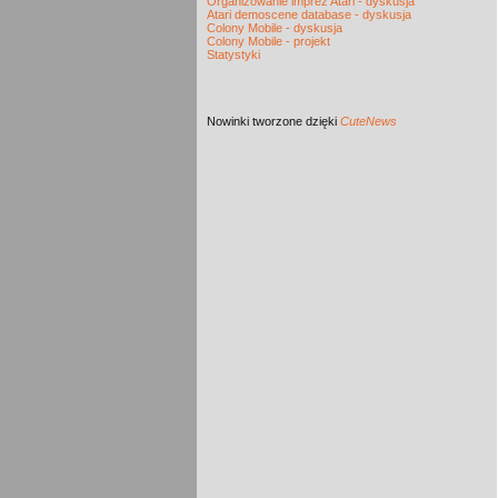
Organizowanie imprez Atari - dyskusja
Atari demoscene database - dyskusja
Colony Mobile - dyskusja
Colony Mobile - projekt
Statystyki
Nowinki
tworzone dzięki
CuteNews