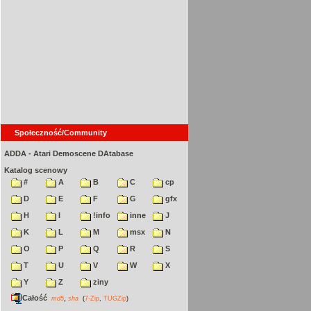
Społeczność/Community
ADDA - Atari Demoscene DAtabase
Katalog scenowy
#
A
B
C
cp
D
E
F
G
gfx
H
I
!info
inne
J
K
L
M
msx
N
O
P
Q
R
S
T
U
V
W
X
Y
Z
ziny
Całość
,
md5
sha
(
7-Zip
,
TUGZip
)