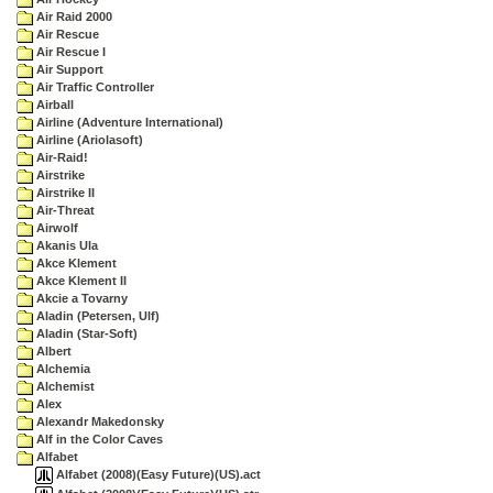
Air Raid 2000
Air Rescue
Air Rescue I
Air Support
Air Traffic Controller
Airball
Airline (Adventure International)
Airline (Ariolasoft)
Air-Raid!
Airstrike
Airstrike II
Air-Threat
Airwolf
Akanis Ula
Akce Klement
Akce Klement II
Akcie a Tovarny
Aladin (Petersen, Ulf)
Aladin (Star-Soft)
Albert
Alchemia
Alchemist
Alex
Alexandr Makedonsky
Alf in the Color Caves
Alfabet
Alfabet (2008)(Easy Future)(US).act