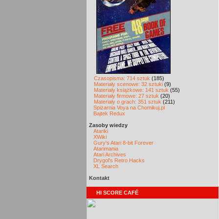
Czasopisma: 714 sztuk
(185)
Materiały scenowe: 32 sztuki
(9)
Materiały książkowe: 141 sztuk
(55)
Materiały firmowe: 27 sztuk
(20)
Materiały o grach: 351 sztuk
(211)
Spiżarnia Voya na Chomikuj.pl
Bajtek Redux
Zasoby wiedzy
Atariki
XWiki
Gury's Atari 8-bit Forever
Atarimania
Atari Archives
Drygol's Retro Hacks
XL Search
Kontakt
HI SCORE CAFÉ