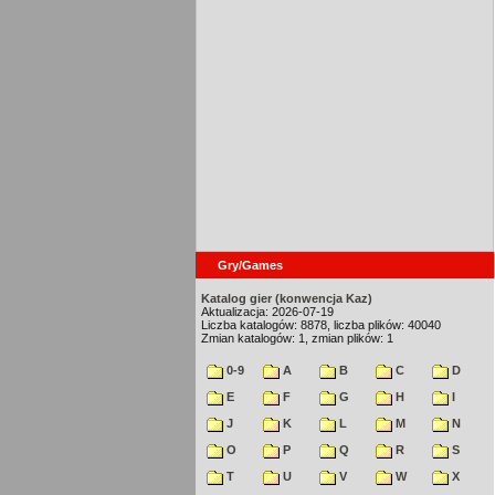
Gry/Games
Katalog gier (konwencja Kaz)
Aktualizacja: 2026-07-19
Liczba katalogów: 8878, liczba plików: 40040
Zmian katalogów: 1, zmian plików: 1
0-9
A
B
C
D
E
F
G
H
I
J
K
L
M
N
O
P
Q
R
S
T
U
V
W
X