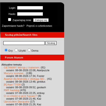
Login:
Hasło:
Zapamiętaj mnie
Zapomniane hasło?
Poproś o członkostwo
Szukaj plików/Search files
Gry
Użytki
Dema
Forum Atarum
Aktualne tematy
GETAWAY! Wersja z trainerem.
(81)
ostatni: 08-08-2026 22:08, Ataripuzzle
Muzycy scenowi...
(136)
ostatni: 08-08-2026 17:34, Foster
AspeQt dla Androida z obsługą SIO...
(41)
ostatni: 08-08-2026 13:48, greblus
[K] Atari TT030
(2)
ostatni: 08-08-2026 09:52, goolash
RMT hacking
(470)
ostatni: 07-08-2026 22:25, emkay
O co chodzi w grze Kasiarz?
(8)
ostatni: 07-08-2026 21:46, Kaz
Uprościłem Starquake
(17)
ostatni: 07-08-2026 21:26, Kaz