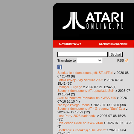
Nowinki/News
Archiwum/Archive
Translate to
RSS
Spotkanie z demosceną #9: STeel/Tori
z 2026-08-
07 20:49 (6)
Letnia edycja Silly Venture 2026
z 2026-07-31
15:41 (38)
Pamięci Jurgiego
z 2026-07-21 12:42 (1)
Sceny z demosceny #7: opowiada SuN
z 2026-07-
19 15:24 (2)
Atari Muzeum w Poznaniu na KWAS #40
z 2026-
07-16 16:10 (4)
Nie żyje kolega Pecuś
z 2026-07-13 18:00 (30)
Sceny z demosceny #7 - Grzegorz "Sun" Żyła
z
2026-07-12 17:29 (12)
Lost Party 2026 nadchodzi
z 2026-07-08 15:28
(23)
Pan Zenon i Atari na KWAS #40
z 2026-07-07 13:25
(7)
Spotkanie z redakcją "The Voice"
z 2026-07-04
07:42 (9)