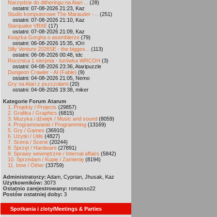
Narzędzie do ditheringu na Atari ...
(28)
ostatni: 07-08-2026 21:23, Kaz
Studio komputerowe The Marauder -...
(251)
ostatni: 07-08-2026 21:10, Kaz
Starquake VBXE
(17)
ostatni: 07-08-2026 21:09, Kaz
Książka Gorgha o asemblerze
(79)
ostatni: 06-08-2026 15:35, tOri
Silly Venture 2026SE - the bigges...
(113)
ostatni: 06-08-2026 00:48, tdc
Rocznica 1 sierpnia - turówka WRCOH
(3)
ostatni: 04-08-2026 23:36, Ataripuzzle
Dungeon Crawler - AI (Fable)
(9)
ostatni: 04-08-2026 21:05, Nemo
Gry na Atari z pszczołami
(20)
ostatni: 04-08-2026 19:38, miker
Kategorie Forum Atarum
1. Projekty / Projects
(29857)
2. Grafika / Graphics
(6815)
3. Muzyka i dźwięk / Music and sound
(8059)
4. Programowanie / Programming
(13169)
5. Gry / Games
(36910)
6. Użytki / Utils
(4827)
7. Scena / Scene
(20244)
8. Sprzęt / Hardware
(27891)
9. Sprawy wewnętrzne / Internal affairs
(5842)
10. Sprzedam / Kupię / Zamienię
(8194)
11. Inne / Other
(33759)
Administratorzy:
Adam, Cyprian, Jhusak, Kaz
Użytkowników:
3073
Ostatnio zarejestrowany:
romasso22
Postów ostatniej doby:
3
Spotkania i zloty/Meetings & Parties