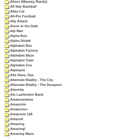
Aliens (Massey, Randy)
All Star Baseball
Alley Cat
All-Pro Football
Ally Attack
Alone in the Dark
Alp Man
Alpha Run
Alpha Shield
Alphabet Bee
Alphabet Factory
Alphabet Maze
Alphabet Train
Alphabet Zoo
Alptraum
Alte Haus, Das
Alternate Reality - The City
Alternate Reality - The Dungeon
Alternity
Am Laufenden Band
Amansarranas
Amaurote
Amaurote+
Amaurote 128
Amazed
Amazing
Amazing!
Amazing Maze