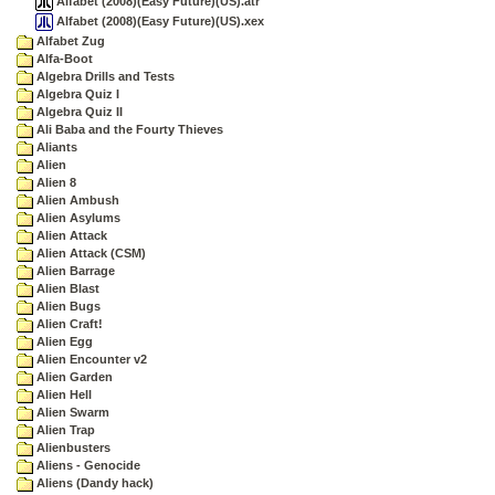
Alfabet (2008)(Easy Future)(US).atr
Alfabet (2008)(Easy Future)(US).xex
Alfabet Zug
Alfa-Boot
Algebra Drills and Tests
Algebra Quiz I
Algebra Quiz II
Ali Baba and the Fourty Thieves
Aliants
Alien
Alien 8
Alien Ambush
Alien Asylums
Alien Attack
Alien Attack (CSM)
Alien Barrage
Alien Blast
Alien Bugs
Alien Craft!
Alien Egg
Alien Encounter v2
Alien Garden
Alien Hell
Alien Swarm
Alien Trap
Alienbusters
Aliens - Genocide
Aliens (Dandy hack)