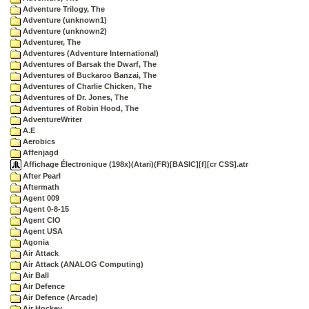
Adventure Trilogy, The
Adventure (unknown1)
Adventure (unknown2)
Adventurer, The
Adventures (Adventure International)
Adventures of Barsak the Dwarf, The
Adventures of Buckaroo Banzai, The
Adventures of Charlie Chicken, The
Adventures of Dr. Jones, The
Adventures of Robin Hood, The
AdventureWriter
A.E
Aerobics
Affenjagd
Affichage Électronique (198x)(Atari)(FR)[BASIC][f][cr CSS].atr
After Pearl
Aftermath
Agent 009
Agent 0-8-15
Agent CIO
Agent USA
Agonia
Air Attack
Air Attack (ANALOG Computing)
Air Ball
Air Defence
Air Defence (Arcade)
Air Hockey