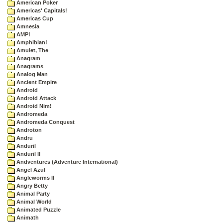
American Poker
Americas' Capitals!
Americas Cup
Amnesia
AMP!
Amphibian!
Amulet, The
Anagram
Anagrams
Analog Man
Ancient Empire
Android
Android Attack
Android Nim!
Andromeda
Andromeda Conquest
Androton
Andru
Anduril
Anduril II
Andventures (Adventure International)
Angel Azul
Angleworms II
Angry Betty
Animal Party
Animal World
Animated Puzzle
Animath