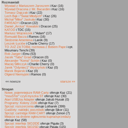
Rozmawiali
Wywiad z Mariuszem Jaroszem
i Kaz (16)
Wywiad Dracona z Mr. Bacardim
i Kaz (16)
Tomasz Dajczak
i Kaz (22)
Lech Bąk i "Świat Młodych"
i Kaz (26)
Michał "Mike" Jaskuła
i Kaz (30)
F#READY
i Dracon (22)
Daniel „Arctus” Kowalski
i Dracon (25)
KATOD
i TDC (15)
Mariusz Wojcieszek
i "Adam" (17)
Romuald Bacza
i Ramos (16)
Śledzenie Amentesa
i Larek (9)
Leszek Łuciów
i Charlie Cherry (17)
TO JUŻ ZA TOBĄ: rozmowa z Bobem Pape
i cpt.
Misumaru Tenchi (39)
Rob Jaeger
i Emu (53)
Jacek "Tabu" Grad
i Dracon (0)
Alexander "Koma" Schön
i Kaz (0)
Maciej Ślifirczyk
i Charlie Cherry (0)
Jarek "Odyniec1" Wyszyński
i Kaz (0)
Marek Bojarski
i Kaz (0)
Olgierd Niemyjski
i Ramos (0)
«« nowsze
starsze »»
Stragan
Nowe, pojemniejsze RAM-Carty
oferuje Kaz (21)
"mouSTer" czyli myszka ST
oferuje Kaz (30)
Atari USBJoy Adapter
oferuje Jakub Husak (0)
Programy: Kolony 2106
oferuje Kaz (7)
Sprzęt: rozszerzenia
oferuje Lotharek (399)
Gadżety: naklejki, pocztówki
oferuje Sikor (11)
Sprzęt: cartridge RAM-CART
oferuje Zenon (7)
Miejsce na drobne ogłoszenia kupna/sprzedaży
oferuje Kaz (58)
Sprzęt: interfejs SIO2IDE
oferuje Piguła (3)
Sprzęt: interfejs SIO2SD
oferuje Piguła (115)