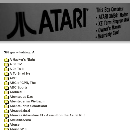
399
gier w katalogu
A
:
A Hacker's Night
A Je To!
A Je To II
A To Snad Ne
ABC
ABC of CPR, The
ABC Sports
Abduct10
Abenteuer, Das
Abenteuer im Weltraum
Abenteuer in Schottland
Abracadabra!
Abraxas Adventure #1 - Assault on the Astral Rift
ABSoluteZero
Abuse
Abuse v2.9