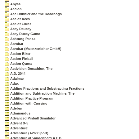
Abyss
Accion
Ace Dribbler and the Roadhogs
Ace of Aces
Ace of Clubs
Acey Deucey
Acey Ducey Game
Achtung Panza!
Acrobat
Acrobat (Muenzenloher GmbH)
Action Biker
Action Pinball
Action Quest
Activision Decathlon, The
A.D. 2044
Adalmar
Adax
Adding Fractions and Substracting Fractions
Addition and Subtraction Machine, The
Addition Practice Program
Addition with Carrying
Adebar
Admirandus
Advanced Pinball Simulator
Advent X-5
Adventure!
Adventure (A2600 port)
Adventure at Vandenberg A.F.B