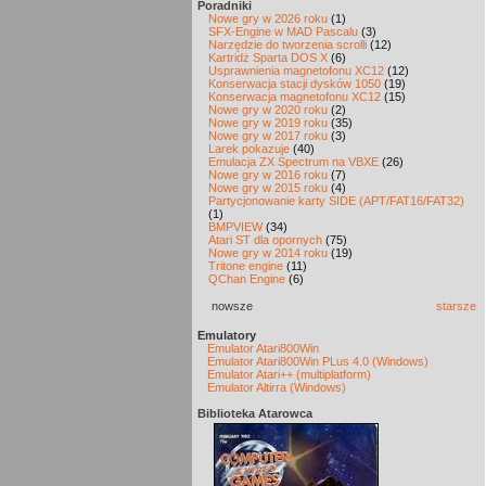
Poradniki
Nowe gry w 2026 roku
(1)
SFX-Engine w MAD Pascalu
(3)
Narzędzie do tworzenia scrolli
(12)
Kartridż Sparta DOS X
(6)
Usprawnienia magnetofonu XC12
(12)
Konserwacja stacji dysków 1050
(19)
Konserwacja magnetofonu XC12
(15)
Nowe gry w 2020 roku
(2)
Nowe gry w 2019 roku
(35)
Nowe gry w 2017 roku
(3)
Larek pokazuje
(40)
Emulacja ZX Spectrum na VBXE
(26)
Nowe gry w 2016 roku
(7)
Nowe gry w 2015 roku
(4)
Partycjonowanie karty SIDE (APT/FAT16/FAT32)
(1)
BMPVIEW
(34)
Atari ST dla opornych
(75)
Nowe gry w 2014 roku
(19)
Tritone engine
(11)
QChan Engine
(6)
nowsze
starsze
Emulatory
Emulator Atari800Win
Emulator Atari800Win PLus 4.0 (Windows)
Emulator Atari++ (multiplatform)
Emulator Altirra (Windows)
Biblioteka Atarowca