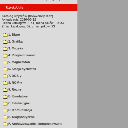
Użytki/Utils
Katalog użytków (konwencja Kaz)
Aktualizacja: 2026-03-12
Liczba katalogów: 2141, liczba plików: 10533
Zmian katalogów: 52, zmian plików: 93
1. Biuro
2. Grafika
3. Muzyka
4. Programowanie
5. Magnetofon
6. Stacja dyskietek
7. DOS-y
8. ROM-y
9. Rozne
B. Emulatory
C. Edukacyjne
D. Komunikacja
E. Diagnostyczne
F. Archiwizowanie i kompresowanie