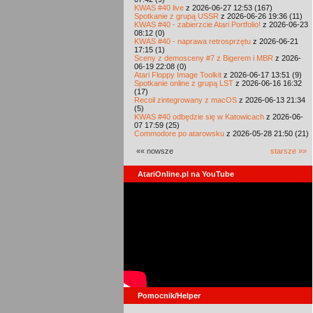
KWAS #40 live
z 2026-06-27 12:53 (167)
Spotkanie z grupą USSR
z 2026-06-26 19:36 (11)
KWAS #40 - zabierzcie Atari Portfolio!
z 2026-06-23
08:12 (0)
KWAS #40 - naprawa retrosprzętu
z 2026-06-21
17:15 (1)
Sceny z demosceny #7 z Bigerem i MBR
z 2026-
06-19 22:08 (0)
Atari Floppy Image Toolkit
z 2026-06-17 13:51 (9)
Spotkanie online z grupą LST
z 2026-06-16 16:32
(17)
Recoil zintegrowany z macOS
z 2026-06-13 21:34
(5)
KWAS #40 odbędzie się w Katowicach
z 2026-06-
07 17:59 (25)
Commodore po atarowsku
z 2026-05-28 21:50 (21)
«« nowsze
starsze »»
AtariOnline.pl na YouTube
Pomocnik/Helper