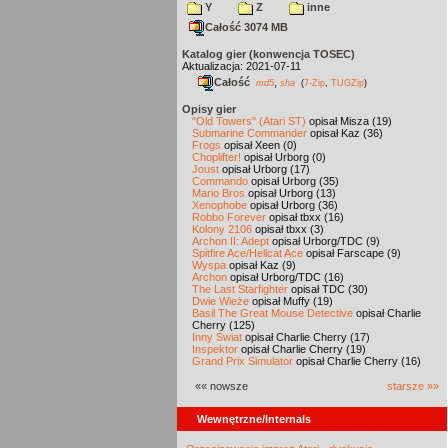
Y
Z
inne
Całość 3074 MB
Katalog gier (konwencja TOSEC)
Aktualizacja: 2021-07-11
Całość
,
md5
sha
(
7-Zip
,
TUGZip
)
Opisy gier
"Old Towers" (Atari ST)
opisał Misza (19)
Submarine Commander
opisał Kaz (36)
Frogs
opisał Xeen (0)
Choplifter!
opisał Urborg (0)
Joust
opisał Urborg (17)
Commando
opisał Urborg (35)
Mario Bros
opisał Urborg (13)
Xenophobe
opisał Urborg (36)
Robbo Forever
opisał tbxx (16)
Kolony 2106
opisał tbxx (3)
Archon II: Adept
opisał Urborg/TDC (9)
Spitfire Ace/Hellcat Ace
opisał Farscape (9)
Wyspa
opisał Kaz (9)
Archon
opisał Urborg/TDC (16)
The Last Starfighter
opisał TDC (30)
Dwie Wieże
opisał Muffy (19)
Basil The Great Mouse Detective
opisał Charlie
Cherry (125)
Inny Świat
opisał Charlie Cherry (17)
Inspektor
opisał Charlie Cherry (19)
Grand Prix Simulator
opisał Charlie Cherry (16)
«« nowsze
starsze »»
Wewnętrzne/Internals