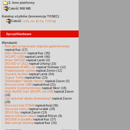
Z. Inne platformy
Całość 908 MB
Katalog użytków (konwencja TOSEC)
Całość
,
md5
sha
(
7-Zip
,
TUGZip
)
Sprzęt/Hardware
Wynalazki
Atari jako programator pojazdu gąsienicowego
napisał Kaz (17)
Atari i Bluetooth
napisał Kaz (35)
SIO2PC-USB
napisał Larek (46)
Nowe SIO2SD
napisał Larek (0)
SIO2SD w CA12
napisał Urborg (15)
Ratowanie ATMEL-ów
napisał Yoohaas (12)
Projektowanie cartów
napisał Zenon (12)
Joystick do Atari
napisał Larek (54)
Tygrys Turbo
napisał Kaz (13)
Testowałem "Simple Stereo"
napisał Zaxon (5)
Rozszerzenie 1MB
napisał Asal (21)
Joystick trzyprzyciskowy
napisał Sikor (18)
Moje MyIDE oraz SIO2PC na USB
napisał Zaxon
(16)
Jak wykonać płytkę drukowaną?
napisał Zaxon
(28)
Rozszerzenie 576kB
napisał Asal (36)
Soczyste kolory
napisał scalak (29)
XEGS Box
napisał Zaxon (13)
Atari w różnych rolach
napisał Różyk (9)
SIO2IDE w pudełku
napisał Kaz (27)
Atari steruje tokarką
napisał Kaz (15)