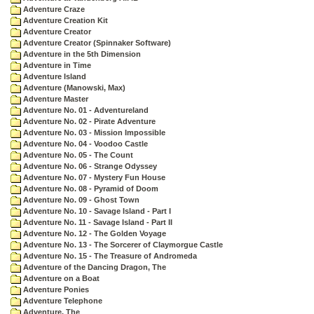
Adventure Craze
Adventure Creation Kit
Adventure Creator
Adventure Creator (Spinnaker Software)
Adventure in the 5th Dimension
Adventure in Time
Adventure Island
Adventure (Manowski, Max)
Adventure Master
Adventure No. 01 - Adventureland
Adventure No. 02 - Pirate Adventure
Adventure No. 03 - Mission Impossible
Adventure No. 04 - Voodoo Castle
Adventure No. 05 - The Count
Adventure No. 06 - Strange Odyssey
Adventure No. 07 - Mystery Fun House
Adventure No. 08 - Pyramid of Doom
Adventure No. 09 - Ghost Town
Adventure No. 10 - Savage Island - Part I
Adventure No. 11 - Savage Island - Part II
Adventure No. 12 - The Golden Voyage
Adventure No. 13 - The Sorcerer of Claymorgue Castle
Adventure No. 15 - The Treasure of Andromeda
Adventure of the Dancing Dragon, The
Adventure on a Boat
Adventure Ponies
Adventure Telephone
Adventure, The