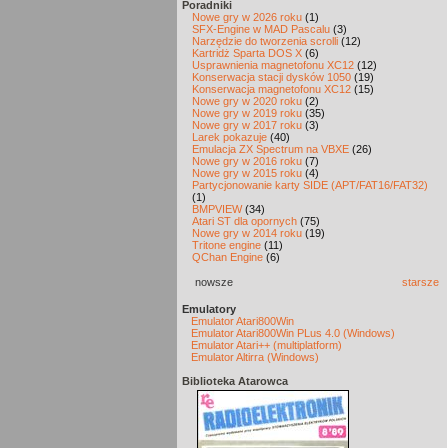
Poradniki
Nowe gry w 2026 roku
(1)
SFX-Engine w MAD Pascalu
(3)
Narzędzie do tworzenia scrolli
(12)
Kartridż Sparta DOS X
(6)
Usprawnienia magnetofonu XC12
(12)
Konserwacja stacji dysków 1050
(19)
Konserwacja magnetofonu XC12
(15)
Nowe gry w 2020 roku
(2)
Nowe gry w 2019 roku
(35)
Nowe gry w 2017 roku
(3)
Larek pokazuje
(40)
Emulacja ZX Spectrum na VBXE
(26)
Nowe gry w 2016 roku
(7)
Nowe gry w 2015 roku
(4)
Partycjonowanie karty SIDE (APT/FAT16/FAT32)
(1)
BMPVIEW
(34)
Atari ST dla opornych
(75)
Nowe gry w 2014 roku
(19)
Tritone engine
(11)
QChan Engine
(6)
nowsze
starsze
Emulatory
Emulator Atari800Win
Emulator Atari800Win PLus 4.0 (Windows)
Emulator Atari++ (multiplatform)
Emulator Altirra (Windows)
Biblioteka Atarowca