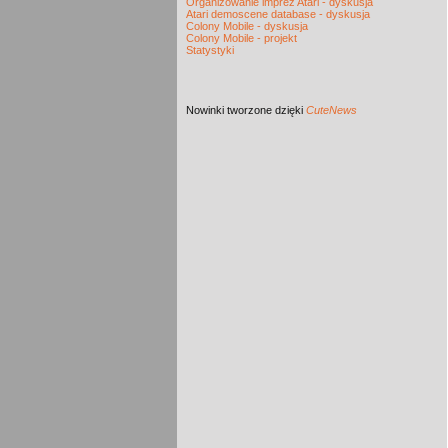
Organizowanie imprez Atari - dyskusja
Atari demoscene database - dyskusja
Colony Mobile - dyskusja
Colony Mobile - projekt
Statystyki
Nowinki
tworzone dzięki
CuteNews