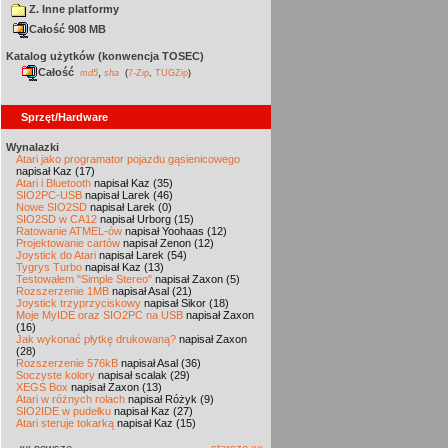
Z. Inne platformy
Całość 908 MB
Katalog użytków (konwencja TOSEC)
Całość
,
md5
sha
(
7-Zip
,
TUGZip
)
Sprzęt/Hardware
Wynalazki
Atari jako programator pojazdu gąsienicowego
napisał Kaz (17)
Atari i Bluetooth
napisał Kaz (35)
SIO2PC-USB
napisał Larek (46)
Nowe SIO2SD
napisał Larek (0)
SIO2SD w CA12
napisał Urborg (15)
Ratowanie ATMEL-ów
napisał Yoohaas (12)
Projektowanie cartów
napisał Zenon (12)
Joystick do Atari
napisał Larek (54)
Tygrys Turbo
napisał Kaz (13)
Testowałem "Simple Stereo"
napisał Zaxon (5)
Rozszerzenie 1MB
napisał Asal (21)
Joystick trzyprzyciskowy
napisał Sikor (18)
Moje MyIDE oraz SIO2PC na USB
napisał Zaxon
(16)
Jak wykonać płytkę drukowaną?
napisał Zaxon
(28)
Rozszerzenie 576kB
napisał Asal (36)
Soczyste kolory
napisał scalak (29)
XEGS Box
napisał Zaxon (13)
Atari w różnych rolach
napisał Różyk (9)
SIO2IDE w pudełku
napisał Kaz (27)
Atari steruje tokarką
napisał Kaz (15)