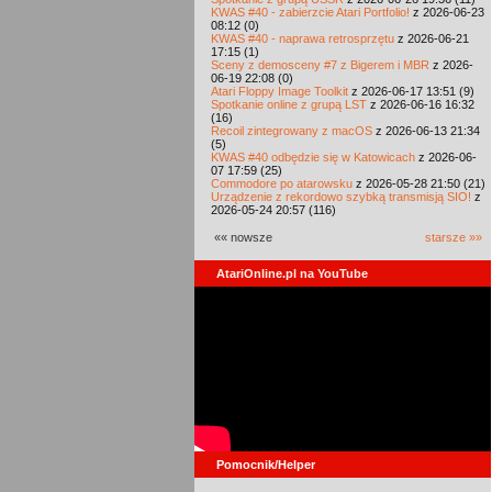
KWAS #40 - zabierzcie Atari Portfolio!
z 2026-06-23
08:12 (0)
KWAS #40 - naprawa retrosprzętu
z 2026-06-21
17:15 (1)
Sceny z demosceny #7 z Bigerem i MBR
z 2026-
06-19 22:08 (0)
Atari Floppy Image Toolkit
z 2026-06-17 13:51 (9)
Spotkanie online z grupą LST
z 2026-06-16 16:32
(16)
Recoil zintegrowany z macOS
z 2026-06-13 21:34
(5)
KWAS #40 odbędzie się w Katowicach
z 2026-06-
07 17:59 (25)
Commodore po atarowsku
z 2026-05-28 21:50 (21)
Urządzenie z rekordowo szybką transmisją SIO!
z
2026-05-24 20:57 (116)
«« nowsze
starsze »»
AtariOnline.pl na YouTube
Pomocnik/Helper