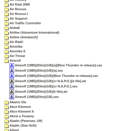
Air Raid 2000
Air Rescue
Air Rescue I
Air Support
Air Traffic Controller
Airball
Airline (Adventure International)
Airline (Ariolasoft)
Air-Raid!
Airstrike
Airstrike II
Air-Threat
Airwolf
Airwolf (1985)(Elite)(GB)[a][Blue Thunder re-release].cas
Airwolf (1985)(Elite)(GB)[a].xex
Airwolf (1985)(Elite)(GB)[Blue Thunder re-release].cas
Airwolf (1985)(Elite)(GB)[cr N.A.P.O.][k-file].atr
Airwolf (1985)(Elite)(GB)[cr N.A.P.O.].xex
Airwolf (1985)(Elite)(GB)[k-file].atr
Airwolf (1985)(Elite)(GB).xex
Akanis Ula
Akce Klement
Akce Klement II
Akcie a Tovarny
Aladin (Petersen, Ulf)
Aladin (Star-Soft)
Albert