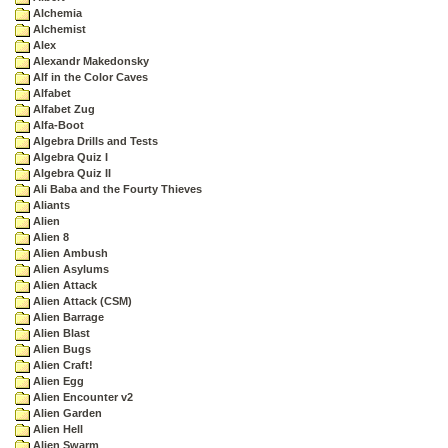
Alchemia
Alchemist
Alex
Alexandr Makedonsky
Alf in the Color Caves
Alfabet
Alfabet Zug
Alfa-Boot
Algebra Drills and Tests
Algebra Quiz I
Algebra Quiz II
Ali Baba and the Fourty Thieves
Aliants
Alien
Alien 8
Alien Ambush
Alien Asylums
Alien Attack
Alien Attack (CSM)
Alien Barrage
Alien Blast
Alien Bugs
Alien Craft!
Alien Egg
Alien Encounter v2
Alien Garden
Alien Hell
Alien Swarm