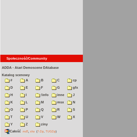
Społeczność/Community
ADDA - Atari Demoscene DAtabase
Katalog scenowy
#
A
B
C
cp
D
E
F
G
gfx
H
I
!info
inne
J
K
L
M
msx
N
O
P
Q
R
S
T
U
V
W
X
Y
Z
ziny
Całość
,
md5
sha
(
7-Zip
,
TUGZip
)