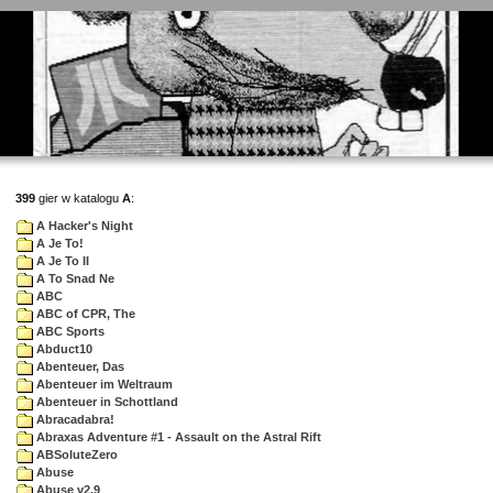
399
gier w katalogu
A
:
A Hacker's Night
A Je To!
A Je To II
A To Snad Ne
ABC
ABC of CPR, The
ABC Sports
Abduct10
Abenteuer, Das
Abenteuer im Weltraum
Abenteuer in Schottland
Abracadabra!
Abraxas Adventure #1 - Assault on the Astral Rift
ABSoluteZero
Abuse
Abuse v2.9