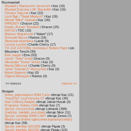
Rozmawiali
Wywiad z Mariuszem Jaroszem
i Kaz (16)
Wywiad Dracona z Mr. Bacardim
i Kaz (16)
Tomasz Dajczak
i Kaz (22)
Lech Bąk i "Świat Młodych"
i Kaz (26)
Michał "Mike" Jaskuła
i Kaz (30)
F#READY
i Dracon (22)
Daniel „Arctus” Kowalski
i Dracon (25)
KATOD
i TDC (15)
Mariusz Wojcieszek
i "Adam" (17)
Romuald Bacza
i Ramos (16)
Śledzenie Amentesa
i Larek (9)
Leszek Łuciów
i Charlie Cherry (17)
TO JUŻ ZA TOBĄ: rozmowa z Bobem Pape
i cpt.
Misumaru Tenchi (39)
Rob Jaeger
i Emu (53)
Jacek "Tabu" Grad
i Dracon (0)
Alexander "Koma" Schön
i Kaz (0)
Maciej Ślifirczyk
i Charlie Cherry (0)
Jarek "Odyniec1" Wyszyński
i Kaz (0)
Marek Bojarski
i Kaz (0)
Olgierd Niemyjski
i Ramos (0)
«« nowsze
starsze »»
Stragan
Nowe, pojemniejsze RAM-Carty
oferuje Kaz (21)
"mouSTer" czyli myszka ST
oferuje Kaz (30)
Atari USBJoy Adapter
oferuje Jakub Husak (0)
Programy: Kolony 2106
oferuje Kaz (7)
Sprzęt: rozszerzenia
oferuje Lotharek (399)
Gadżety: naklejki, pocztówki
oferuje Sikor (11)
Sprzęt: cartridge RAM-CART
oferuje Zenon (7)
Miejsce na drobne ogłoszenia kupna/sprzedaży
oferuje Kaz (58)
Sprzęt: interfejs SIO2IDE
oferuje Piguła (3)
Sprzęt: interfejs SIO2SD
oferuje Piguła (115)