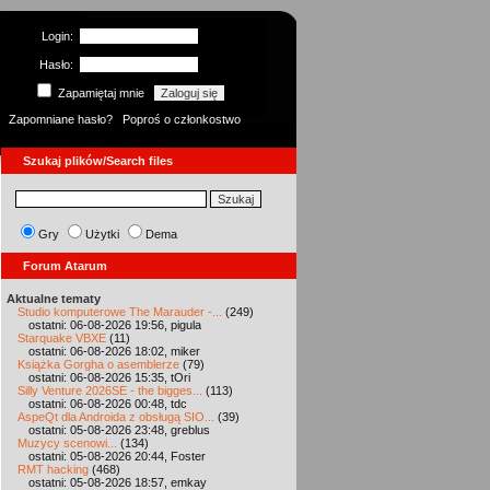
Login:
Hasło:
Zapamiętaj mnie
Zapomniane hasło?
Poproś o członkostwo
Szukaj plików/Search files
Gry
Użytki
Dema
Forum Atarum
Aktualne tematy
Studio komputerowe The Marauder -...
(249)
ostatni: 06-08-2026 19:56, pigula
Starquake VBXE
(11)
ostatni: 06-08-2026 18:02, miker
Książka Gorgha o asemblerze
(79)
ostatni: 06-08-2026 15:35, tOri
Silly Venture 2026SE - the bigges...
(113)
ostatni: 06-08-2026 00:48, tdc
AspeQt dla Androida z obsługą SIO...
(39)
ostatni: 05-08-2026 23:48, greblus
Muzycy scenowi...
(134)
ostatni: 05-08-2026 20:44, Foster
RMT hacking
(468)
ostatni: 05-08-2026 18:57, emkay