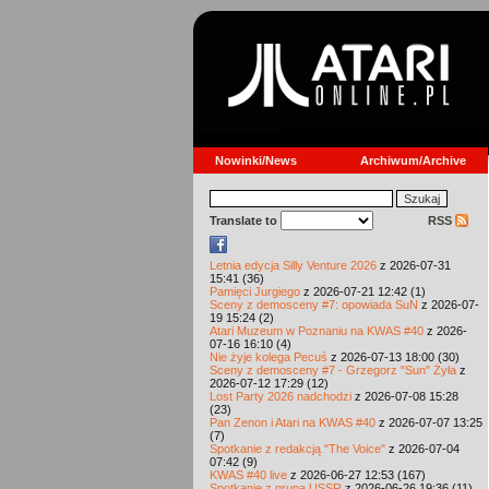
Nowinki/News
Archiwum/Archive
Translate to
RSS
Letnia edycja Silly Venture 2026
z 2026-07-31
15:41 (36)
Pamięci Jurgiego
z 2026-07-21 12:42 (1)
Sceny z demosceny #7: opowiada SuN
z 2026-07-
19 15:24 (2)
Atari Muzeum w Poznaniu na KWAS #40
z 2026-
07-16 16:10 (4)
Nie żyje kolega Pecuś
z 2026-07-13 18:00 (30)
Sceny z demosceny #7 - Grzegorz "Sun" Żyła
z
2026-07-12 17:29 (12)
Lost Party 2026 nadchodzi
z 2026-07-08 15:28
(23)
Pan Zenon i Atari na KWAS #40
z 2026-07-07 13:25
(7)
Spotkanie z redakcją "The Voice"
z 2026-07-04
07:42 (9)
KWAS #40 live
z 2026-06-27 12:53 (167)
Spotkanie z grupą USSR
z 2026-06-26 19:36 (11)