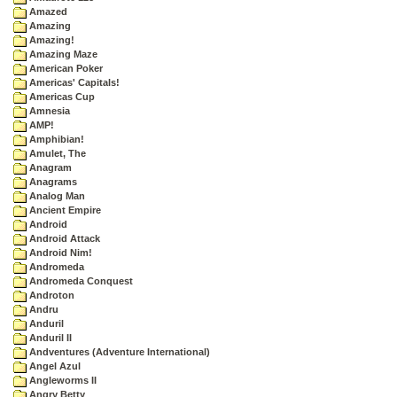
Amazed
Amazing
Amazing!
Amazing Maze
American Poker
Americas' Capitals!
Americas Cup
Amnesia
AMP!
Amphibian!
Amulet, The
Anagram
Anagrams
Analog Man
Ancient Empire
Android
Android Attack
Android Nim!
Andromeda
Andromeda Conquest
Androton
Andru
Anduril
Anduril II
Andventures (Adventure International)
Angel Azul
Angleworms II
Angry Betty