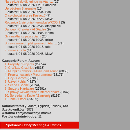
Narzędzie do ditheringu na Atari ...
(26)
ostatni: 05-08-2026 17:10, amarok
Uprościłem Starquake
(16)
ostatni: 05-08-2026 00:34, Bca
O co chodzi w grze Kasiarz?
(7)
ostatni: 05-08-2026 00:25, MaW
Rocznica 1 sierpnia - turówka WRCOH
(3)
ostatni: 04-08-2026 23:36, Ataripuzzle
Dungeon Crawler - AI (Fable)
(9)
ostatni: 04-08-2026 21:05, Nemo
Gry na Atari z pszczołami
(20)
ostatni: 04-08-2026 19:38, miker
Sprawa nowych płyt głównych Atari...
(71)
ostatni: 04-08-2026 19:18, tebe
Konsole z Lidla
(14)
ostatni: 04-08-2026 09:48, MaW
Kategorie Forum Atarum
1. Projekty / Projects
(29854)
2. Grafika / Graphics
(6813)
3. Muzyka i dźwięk / Music and sound
(8055)
4. Programowanie / Programming
(13171)
5. Gry / Games
(36900)
6. Użytki / Utils
(4827)
7. Scena / Scene
(20244)
8. Sprzęt / Hardware
(27891)
9. Sprawy wewnętrzne / Internal affairs
(5842)
10. Sprzedam / Kupię / Zamienię
(8193)
11. Inne / Other
(33759)
Administratorzy:
Adam, Cyprian, Jhusak, Kaz
Użytkowników:
3072
Ostatnio zarejestrowany:
bradko
Postów ostatniej doby:
11
Spotkania i zloty/Meetings & Parties