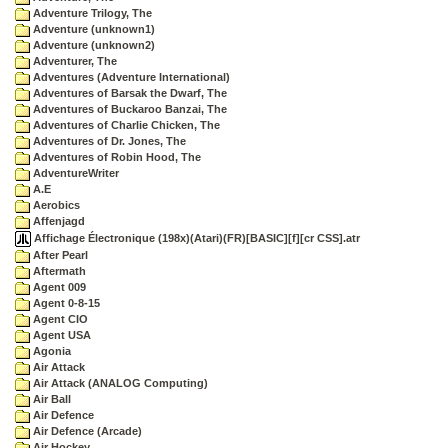
Adventure Trilogy, The
Adventure (unknown1)
Adventure (unknown2)
Adventurer, The
Adventures (Adventure International)
Adventures of Barsak the Dwarf, The
Adventures of Buckaroo Banzai, The
Adventures of Charlie Chicken, The
Adventures of Dr. Jones, The
Adventures of Robin Hood, The
AdventureWriter
A.E
Aerobics
Affenjagd
Affichage Électronique (198x)(Atari)(FR)[BASIC][f][cr CSS].atr
After Pearl
Aftermath
Agent 009
Agent 0-8-15
Agent CIO
Agent USA
Agonia
Air Attack
Air Attack (ANALOG Computing)
Air Ball
Air Defence
Air Defence (Arcade)
Air Hockey