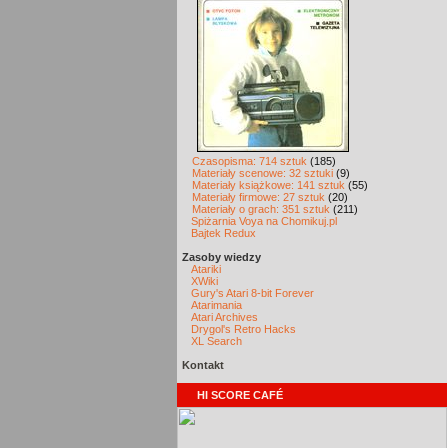
Czasopisma: 714 sztuk
(185)
Materiały scenowe: 32 sztuki
(9)
Materiały książkowe: 141 sztuk
(55)
Materiały firmowe: 27 sztuk
(20)
Materiały o grach: 351 sztuk
(211)
Spiżarnia Voya na Chomikuj.pl
Bajtek Redux
Zasoby wiedzy
Atariki
XWiki
Gury's Atari 8-bit Forever
Atarimania
Atari Archives
Drygol's Retro Hacks
XL Search
Kontakt
HI SCORE CAFÉ