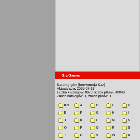
Gry/Games
Katalog gier (konwencja Kaz)
Aktualizacja: 2026-07-19
Liczba katalogów: 8878, liczba plików: 40040
Zmian katalogów: 1, zmian plików: 1
0-9
A
B
C
D
E
F
G
H
I
J
K
L
M
N
O
P
Q
R
S
T
U
V
W
X