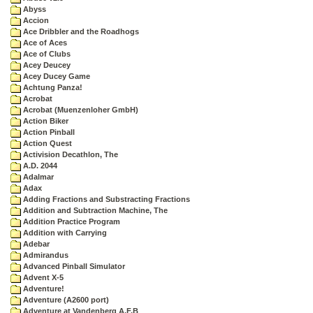
Abyss
Accion
Ace Dribbler and the Roadhogs
Ace of Aces
Ace of Clubs
Acey Deucey
Acey Ducey Game
Achtung Panza!
Acrobat
Acrobat (Muenzenloher GmbH)
Action Biker
Action Pinball
Action Quest
Activision Decathlon, The
A.D. 2044
Adalmar
Adax
Adding Fractions and Substracting Fractions
Addition and Subtraction Machine, The
Addition Practice Program
Addition with Carrying
Adebar
Admirandus
Advanced Pinball Simulator
Advent X-5
Adventure!
Adventure (A2600 port)
Adventure at Vandenberg A.F.B