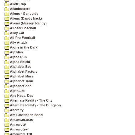
Alien Trap
Alienbusters
Aliens - Genocide
Aliens (Dandy hack)
Aliens (Massey, Randy)
All Star Baseball
Alley Cat
All-Pro Football
Ally Attack
Alone in the Dark
Alp Man
Alpha Run
Alpha Shield
Alphabet Bee
Alphabet Factory
Alphabet Maze
Alphabet Train
Alphabet Zoo
Alptraum
Alte Haus, Das
Alternate Reality - The City
Alternate Reality - The Dungeon
Alternity
Am Laufenden Band
Amansarranas
Amaurote
Amaurote+
Amaurote 128