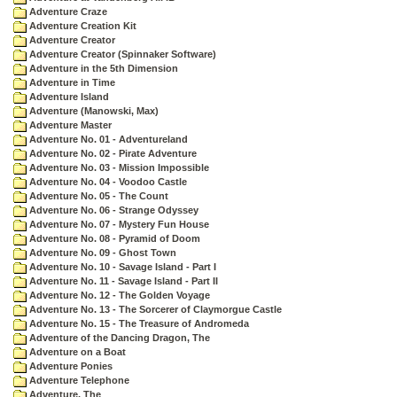
Adventure Craze
Adventure Creation Kit
Adventure Creator
Adventure Creator (Spinnaker Software)
Adventure in the 5th Dimension
Adventure in Time
Adventure Island
Adventure (Manowski, Max)
Adventure Master
Adventure No. 01 - Adventureland
Adventure No. 02 - Pirate Adventure
Adventure No. 03 - Mission Impossible
Adventure No. 04 - Voodoo Castle
Adventure No. 05 - The Count
Adventure No. 06 - Strange Odyssey
Adventure No. 07 - Mystery Fun House
Adventure No. 08 - Pyramid of Doom
Adventure No. 09 - Ghost Town
Adventure No. 10 - Savage Island - Part I
Adventure No. 11 - Savage Island - Part II
Adventure No. 12 - The Golden Voyage
Adventure No. 13 - The Sorcerer of Claymorgue Castle
Adventure No. 15 - The Treasure of Andromeda
Adventure of the Dancing Dragon, The
Adventure on a Boat
Adventure Ponies
Adventure Telephone
Adventure, The