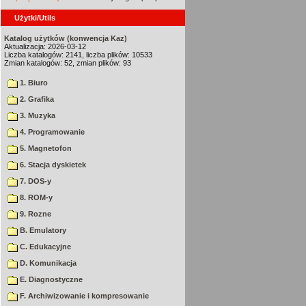
Użytki/Utils
Katalog użytków (konwencja Kaz)
Aktualizacja: 2026-03-12
Liczba katalogów: 2141, liczba plików: 10533
Zmian katalogów: 52, zmian plików: 93
1. Biuro
2. Grafika
3. Muzyka
4. Programowanie
5. Magnetofon
6. Stacja dyskietek
7. DOS-y
8. ROM-y
9. Rozne
B. Emulatory
C. Edukacyjne
D. Komunikacja
E. Diagnostyczne
F. Archiwizowanie i kompresowanie