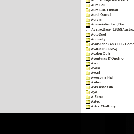
Auf der Jagd Nach Mr. X
Aura Ball
Aura BBS Pinball
Aural Quest!
Aurum
Ausserirdischen, Die
Austro.Base (1985)(Austro.
AutoDuel
Autorally
Avalanche (ANALOG Comp
Avalanche (APX)
Avalon Quiz
Aventuras D'Onofrio
Avex
Avoid
Awati
Awesome Hall
Axilox
Axis Assassin
Ayo
A-Zone
Aztec
Aztec Challenge