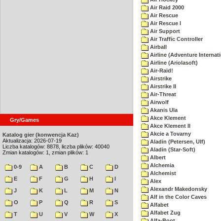
Air Raid 2000
Air Rescue
Air Rescue I
Air Support
Air Traffic Controller
Airball
Airline (Adventure Internati
Airline (Ariolasoft)
Air-Raid!
Airstrike
Airstrike II
Air-Threat
Airwolf
Akanis Ula
Akce Klement
Gry/Games
Akce Klement II
Akcie a Tovarny
Katalog gier (konwencja Kaz)
Aktualizacja: 2026-07-19
Aladin (Petersen, Ulf)
Liczba katalogów: 8878, liczba plików: 40040
Aladin (Star-Soft)
Zmian katalogów: 1, zmian plików: 1
Albert
Alchemia
0-9
A
B
C
D
Alchemist
E
F
G
H
I
Alex
Alexandr Makedonsky
J
K
L
M
N
Alf in the Color Caves
O
P
Q
R
S
Alfabet
Alfabet Zug
T
U
V
W
X
Alfa-Boot