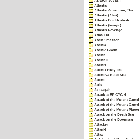
ATASCII Squash
Atlantis
Atlantis Adventure, The
Atlantis (Atari)
Atlantis Boulderdash
Atlantis (Imagic)
Atlantis Revenge
Atlas TXL
Atom Smasher
Atomia
Atomic Gnom
Atomit
Atomit II
Atomix
Atomix Plus, The
Atomova Katedrala
Atoms
Atris
At-taaqah
Attack at EP-CYG-4
Attack of the Mutant Came
Attack of the Mutant Camel
Attack of the Mutant Pigeo
Attack on the Death Star
Attack on the Doomstar
Attacker
Attank!
Attax