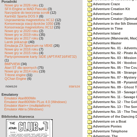
Poradniki
Adventure Craze
Nowe gry w 2026 roku
(1)
SFX-Engine w MAD Pascalu
(3)
Adventure Creation Kit
Narzędzie do tworzenia scrolli
(12)
Adventure Creator
Kartridż Sparta DOS X
(6)
Adventure Creator (Spinnak
Usprawnienia magnetofonu XC12
(12)
Konserwacja stacji dysków 1050
(19)
Adventure in the 5th Dime
Konserwacja magnetofonu XC12
(15)
Adventure in Time
Nowe gry w 2020 roku
(2)
Adventure Island
Nowe gry w 2019 roku
(35)
Nowe gry w 2017 roku
(3)
Adventure (Manowski, Max
Larek pokazuje
(40)
Adventure Master
Emulacja ZX Spectrum na VBXE
(26)
Adventure No. 01 - Advent
Nowe gry w 2016 roku
(7)
Nowe gry w 2015 roku
(4)
Adventure No. 02 - Pirate 
Partycjonowanie karty SIDE (APT/FAT16/FAT32)
Adventure No. 03 - Mission
(1)
Adventure No. 04 - Voodoo
BMPVIEW
(34)
Atari ST dla opornych
(75)
Adventure No. 05 - The Co
Nowe gry w 2014 roku
(19)
Adventure No. 06 - Strang
Tritone engine
(11)
Adventure No. 07 - Myster
QChan Engine
(6)
Adventure No. 08 - Pyrami
nowsze
starsze
Adventure No. 09 - Ghost 
Adventure No. 10 - Savage Is
Emulatory
Adventure No. 11 - Savage Is
Emulator Atari800Win
Emulator Atari800Win PLus 4.0 (Windows)
Adventure No. 12 - The Go
Emulator Atari++ (multiplatform)
Adventure No. 13 - The Sor
Emulator Altirra (Windows)
Adventure No. 15 - The Tr
Biblioteka Atarowca
Adventure of the Dancing 
Adventure on a Boat
Adventure Ponies
Adventure Telephone
Adventure, The