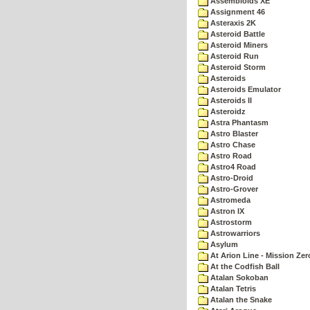
Assembloids XE
Assignment 46
Asteraxis 2K
Asteroid Battle
Asteroid Miners
Asteroid Run
Asteroid Storm
Asteroids
Asteroids Emulator
Asteroids II
Asteroidz
Astra Phantasm
Astro Blaster
Astro Chase
Astro Road
Astro4 Road
Astro-Droid
Astro-Grover
Astromeda
Astron IX
Astrostorm
Astrowarriors
Asylum
At Arion Line - Mission Zer
At the Codfish Ball
Atalan Sokoban
Atalan Tetris
Atalan the Snake