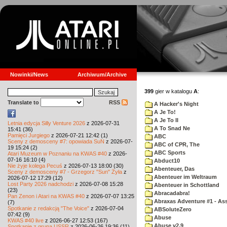
Nowinki/News
Archiwum/Archive
399
gier w katalogu
A
:
Translate to
RSS
A Hacker's Night
A Je To!
A Je To II
Letnia edycja Silly Venture 2026
z 2026-07-31
A To Snad Ne
15:41 (36)
Pamięci Jurgiego
z 2026-07-21 12:42 (1)
ABC
Sceny z demosceny #7: opowiada SuN
z 2026-07-
ABC of CPR, The
19 15:24 (2)
ABC Sports
Atari Muzeum w Poznaniu na KWAS #40
z 2026-
07-16 16:10 (4)
Abduct10
Nie żyje kolega Pecuś
z 2026-07-13 18:00 (30)
Abenteuer, Das
Sceny z demosceny #7 - Grzegorz "Sun" Żyła
z
Abenteuer im Weltraum
2026-07-12 17:29 (12)
Lost Party 2026 nadchodzi
z 2026-07-08 15:28
Abenteuer in Schottland
(23)
Abracadabra!
Pan Zenon i Atari na KWAS #40
z 2026-07-07 13:25
Abraxas Adventure #1 - Assa
(7)
Spotkanie z redakcją "The Voice"
z 2026-07-04
ABSoluteZero
07:42 (9)
Abuse
KWAS #40 live
z 2026-06-27 12:53 (167)
Abuse v2.9
Spotkanie z grupą USSR
z 2026-06-26 19:36 (11)