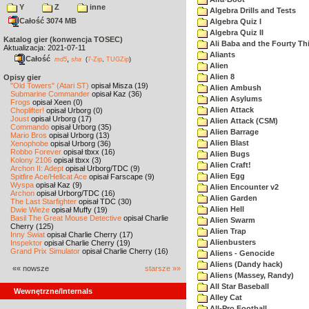
Y
Z
inne
Algebra Drills and Tests
Całość 3074 MB
Algebra Quiz I
Algebra Quiz II
Katalog gier (konwencja TOSEC)
Ali Baba and the Fourty Th
Aktualizacja: 2021-07-11
Aliants
Całość
,
md5
sha
(
7-Zip
,
TUGZip
)
Alien
Alien 8
Opisy gier
"Old Towers" (Atari ST)
opisał Misza (19)
Alien Ambush
Submarine Commander
opisał Kaz (36)
Alien Asylums
Frogs
opisał Xeen (0)
Alien Attack
Choplifter!
opisał Urborg (0)
Joust
opisał Urborg (17)
Alien Attack (CSM)
Commando
opisał Urborg (35)
Alien Barrage
Mario Bros
opisał Urborg (13)
Alien Blast
Xenophobe
opisał Urborg (36)
Robbo Forever
opisał tbxx (16)
Alien Bugs
Kolony 2106
opisał tbxx (3)
Alien Craft!
Archon II: Adept
opisał Urborg/TDC (9)
Alien Egg
Spitfire Ace/Hellcat Ace
opisał Farscape (9)
Wyspa
opisał Kaz (9)
Alien Encounter v2
Archon
opisał Urborg/TDC (16)
Alien Garden
The Last Starfighter
opisał TDC (30)
Alien Hell
Dwie Wieże
opisał Muffy (19)
Basil The Great Mouse Detective
opisał Charlie
Alien Swarm
Cherry (125)
Alien Trap
Inny Świat
opisał Charlie Cherry (17)
Alienbusters
Inspektor
opisał Charlie Cherry (19)
Grand Prix Simulator
opisał Charlie Cherry (16)
Aliens - Genocide
Aliens (Dandy hack)
«« nowsze
starsze »»
Aliens (Massey, Randy)
All Star Baseball
Wewnętrzne/Internals
Alley Cat
All-Pro Football