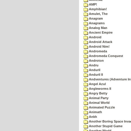
AMP!
Amphibian!
Amulet, The
Anagram
Anagrams
Analog Man
Ancient Empire
Android
Android Attack
Android Nim!
Andromeda
Andromeda Conquest
Androton
Andru
Anduril
Anduril II
Andventures (Adventure Int
Angel Azul
Angleworms II
Angry Betty
Animal Party
Animal World
Animated Puzzle
Animath
Ankh
Another Boring Space Inv
Another Stupid Game
Another World