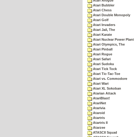
Atari Arogue
Atari Bubbler
Atari Chess
Atari Double Monopoly
Atari Golf
Atari Invaders
Atari Jail, The
Atari Karate
Atari Nuclear Power Plant
Atari Olympics, The
Atari Pinball
Atari Rogue
Atari Safari
Atari Sudoku
Atari Tick Tock
Atari Tic-Tac-Toe
Atari vs. Commodore
Atari Wari
Atari XL Sokoban
Atarian Attack
AtariBlast!
AtariNet
Atarivia
Ataroid
Atartris
Atartris II
Atarzee
ATASCII Squad