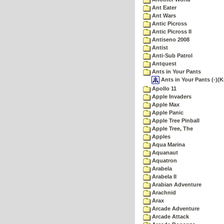
Ant Eater
Ant Wars
Antic Picross
Antic Picross II
Antiseno 2008
Antist
Anti-Sub Patrol
Antquest
Ants in Your Pants
Ants in Your Pants (-)(
Apollo 11
Apple Invaders
Apple Max
Apple Panic
Apple Tree Pinball
Apple Tree, The
Apples
Aqua Marina
Aquanaut
Aquatron
Arabela
Arabela II
Arabian Adventure
Arachnid
Arax
Arcade Adventure
Arcade Attack