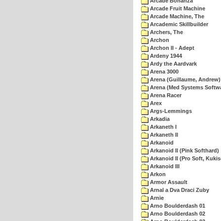
Arcade Bonanza
Arcade Fruit Machine
Arcade Machine, The
Arcademic Skillbuilder
Archers, The
Archon
Archon II - Adept
Ardeny 1944
Ardy the Aardvark
Arena 3000
Arena (Guillaume, Andrew)
Arena (Med Systems Softw
Arena Racer
Arex
Args-Lemmings
Arkadia
Arkaneth I
Arkaneth II
Arkanoid
Arkanoid II (Pink Softhard)
Arkanoid II (Pro Soft, Kukis
Arkanoid III
Arkon
Armor Assault
Arnal a Dva Draci Zuby
Arnie
Arno Boulderdash 01
Arno Boulderdash 02