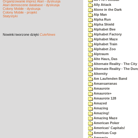
Organizowanie imprez Atari - dyskusja
Ally Attack
Atari demoscene database - dyskusja
Colony Mobile - dyskusja
Alone in the Dark
Colony Mobile - projekt
Alp Man
Statystyki
Alpha Run
Alpha Shield
Alphabet Bee
Alphabet Factory
Nowinki
tworzone dzięki
CuteNews
Alphabet Maze
Alphabet Train
Alphabet Zoo
Alptraum
Alte Haus, Das
Alternate Reality - The City
Alternate Reality - The Du
Alternity
Am Laufenden Band
Amansarranas
Amaurote
Amaurote+
Amaurote 128
Amazed
Amazing
Amazing!
Amazing Maze
American Poker
Americas' Capitals!
Americas Cup
Amnesia