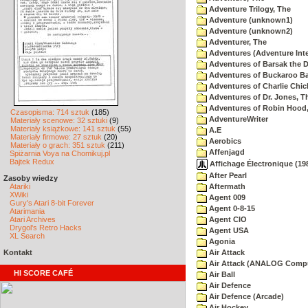
Adventure Trilogy, The
Adventure (unknown1)
Adventure (unknown2)
Adventurer, The
Adventures (Adventure Inte
Adventures of Barsak the D
Adventures of Buckaroo Ba
Adventures of Charlie Chic
Adventures of Dr. Jones, T
Adventures of Robin Hood
Czasopisma: 714 sztuk
(185)
AdventureWriter
Materiały scenowe: 32 sztuki
(9)
Materiały książkowe: 141 sztuk
(55)
A.E
Materiały firmowe: 27 sztuk
(20)
Aerobics
Materiały o grach: 351 sztuk
(211)
Affenjagd
Spiżarnia Voya na Chomikuj.pl
Bajtek Redux
Affichage Électronique (198
After Pearl
Zasoby wiedzy
Atariki
Aftermath
XWiki
Agent 009
Gury's Atari 8-bit Forever
Agent 0-8-15
Atarimania
Atari Archives
Agent CIO
Drygol's Retro Hacks
Agent USA
XL Search
Agonia
Kontakt
Air Attack
Air Attack (ANALOG Comp
HI SCORE CAFÉ
Air Ball
Air Defence
Air Defence (Arcade)
Air Hockey