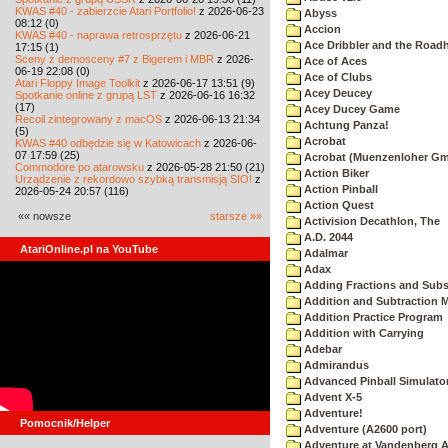
KWAS #40 - zabierzcie Atari Portfolio!
z 2026-06-23
Abyss
08:12 (0)
Accion
KWAS #40 - naprawa retrosprzętu
z 2026-06-21
Ace Dribbler and the Road
17:15 (1)
Sceny z demosceny #7 z Bigerem i MBR
z 2026-
Ace of Aces
06-19 22:08 (0)
Ace of Clubs
Atari Floppy Image Toolkit
z 2026-06-17 13:51 (9)
Acey Deucey
Spotkanie online z grupą LST
z 2026-06-16 16:32
(17)
Acey Ducey Game
Recoil zintegrowany z macOS
z 2026-06-13 21:34
Achtung Panza!
(5)
Acrobat
KWAS #40 odbędzie się w Katowicach
z 2026-06-
07 17:59 (25)
Acrobat (Muenzenloher G
Commodore po atarowsku
z 2026-05-28 21:50 (21)
Action Biker
Urządzenie z rekordowo szybką transmisją SIO!
z
Action Pinball
2026-05-24 20:57 (116)
Action Quest
«« nowsze
starsze »»
Activision Decathlon, The
A.D. 2044
AtariOnline.pl na YouTube
Adalmar
Adax
Adding Fractions and Subst
Addition and Subtraction 
Addition Practice Program
Addition with Carrying
Adebar
Admirandus
Advanced Pinball Simulato
Advent X-5
Adventure!
Pomocnik/Helper
Adventure (A2600 port)
Adventure at Vandenberg A