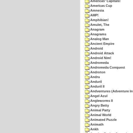
Americas' Capitals!
Americas Cup
Amnesia
AMP!
Amphibian!
Amulet, The
Anagram
Anagrams
Analog Man
Ancient Empire
Android
Android Attack
Android Nim!
Andromeda
Andromeda Conquest
Androton
Andru
Anduril
Anduril II
Andventures (Adventure Int
Angel Azul
Angleworms II
Angry Betty
Animal Party
Animal World
Animated Puzzle
Animath
Ankh