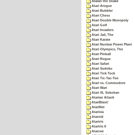
Atalan the Snake
Atari Arogue
Atari Bubbler
Atari Chess
Atari Double Monopoly
Atari Golf
Atari Invaders
Atari Jail, The
Atari Karate
Atari Nuclear Power Plant
Atari Olympics, The
Atari Pinball
Atari Rogue
Atari Safari
Atari Sudoku
Atari Tick Tock
Atari Tic-Tac-Toe
Atari vs. Commodore
Atari Wari
Atari XL Sokoban
Atarian Attack
AtariBlast!
AtariNet
Atarivia
Ataroid
Atartris
Atartris II
Atarzee