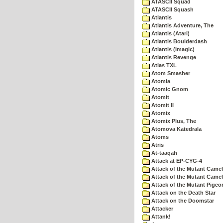
ATASCII Squad
ATASCII Squash
Atlantis
Atlantis Adventure, The
Atlantis (Atari)
Atlantis Boulderdash
Atlantis (Imagic)
Atlantis Revenge
Atlas TXL
Atom Smasher
Atomia
Atomic Gnom
Atomit
Atomit II
Atomix
Atomix Plus, The
Atomova Katedrala
Atoms
Atris
At-taaqah
Attack at EP-CYG-4
Attack of the Mutant Came
Attack of the Mutant Camel
Attack of the Mutant Pigeo
Attack on the Death Star
Attack on the Doomstar
Attacker
Attank!