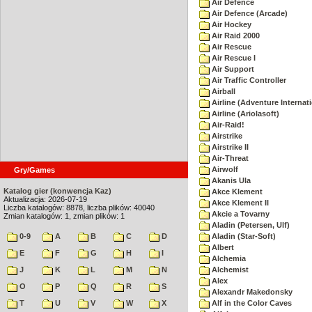
Air Defence
Air Defence (Arcade)
Air Hockey
Air Raid 2000
Air Rescue
Air Rescue I
Air Support
Air Traffic Controller
Airball
Airline (Adventure Internati
Airline (Ariolasoft)
Air-Raid!
Airstrike
Airstrike II
Air-Threat
Airwolf
Gry/Games
Akanis Ula
Katalog gier (konwencja Kaz)
Akce Klement
Aktualizacja: 2026-07-19
Akce Klement II
Liczba katalogów: 8878, liczba plików: 40040
Akcie a Tovarny
Zmian katalogów: 1, zmian plików: 1
Aladin (Petersen, Ulf)
0-9
A
B
C
D
Aladin (Star-Soft)
Albert
E
F
G
H
I
Alchemia
J
K
L
M
N
Alchemist
Alex
O
P
Q
R
S
Alexandr Makedonsky
T
U
V
W
X
Alf in the Color Caves