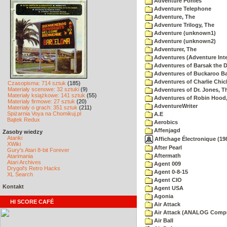
Adventure Ponies
Adventure Telephone
Adventure, The
Adventure Trilogy, The
Adventure (unknown1)
Adventure (unknown2)
Adventurer, The
Adventures (Adventure Inte
Adventures of Barsak the D
Adventures of Buckaroo Ba
Adventures of Charlie Chic
Czasopisma: 714 sztuk
(185)
Materiały scenowe: 32 sztuki
(9)
Adventures of Dr. Jones, T
Materiały książkowe: 141 sztuk
(55)
Adventures of Robin Hood
Materiały firmowe: 27 sztuk
(20)
AdventureWriter
Materiały o grach: 351 sztuk
(211)
Spiżarnia Voya na Chomikuj.pl
A.E
Bajtek Redux
Aerobics
Affenjagd
Zasoby wiedzy
Atariki
Affichage Électronique (198
XWiki
After Pearl
Gury's Atari 8-bit Forever
Aftermath
Atarimania
Atari Archives
Agent 009
Drygol's Retro Hacks
Agent 0-8-15
XL Search
Agent CIO
Kontakt
Agent USA
Agonia
HI SCORE CAFÉ
Air Attack
Air Attack (ANALOG Comp
Air Ball