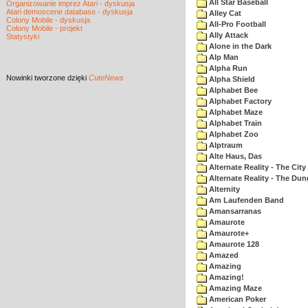
All Star Baseball
Organizowanie imprez Atari - dyskusja
Atari demoscene database - dyskusja
Alley Cat
Colony Mobile - dyskusja
All-Pro Football
Colony Mobile - projekt
Ally Attack
Statystyki
Alone in the Dark
Alp Man
Alpha Run
Nowinki
tworzone dzięki
CuteNews
Alpha Shield
Alphabet Bee
Alphabet Factory
Alphabet Maze
Alphabet Train
Alphabet Zoo
Alptraum
Alte Haus, Das
Alternate Reality - The City
Alternate Reality - The Du
Alternity
Am Laufenden Band
Amansarranas
Amaurote
Amaurote+
Amaurote 128
Amazed
Amazing
Amazing!
Amazing Maze
American Poker