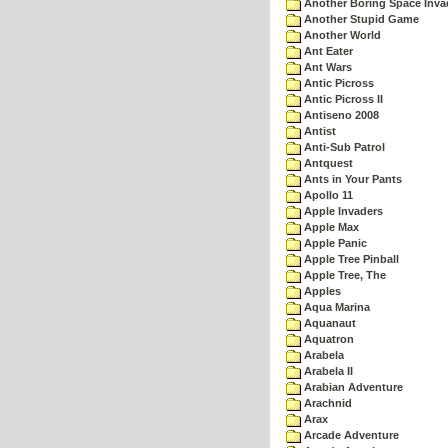
Another Boring Space Inv
Another Stupid Game
Another World
Ant Eater
Ant Wars
Antic Picross
Antic Picross II
Antiseno 2008
Antist
Anti-Sub Patrol
Antquest
Ants in Your Pants
Apollo 11
Apple Invaders
Apple Max
Apple Panic
Apple Tree Pinball
Apple Tree, The
Apples
Aqua Marina
Aquanaut
Aquatron
Arabela
Arabela II
Arabian Adventure
Arachnid
Arax
Arcade Adventure