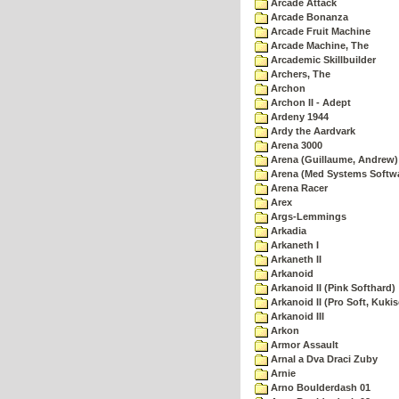
Arcade Attack
Arcade Bonanza
Arcade Fruit Machine
Arcade Machine, The
Arcademic Skillbuilder
Archers, The
Archon
Archon II - Adept
Ardeny 1944
Ardy the Aardvark
Arena 3000
Arena (Guillaume, Andrew)
Arena (Med Systems Softw
Arena Racer
Arex
Args-Lemmings
Arkadia
Arkaneth I
Arkaneth II
Arkanoid
Arkanoid II (Pink Softhard)
Arkanoid II (Pro Soft, Kukis
Arkanoid III
Arkon
Armor Assault
Arnal a Dva Draci Zuby
Arnie
Arno Boulderdash 01