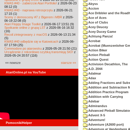
KWAS #40 - zabierzcie Atari Portfolio!
z 2026-06-23
Abyss
08:12 (0)
Accion
KWAS #40 - naprawa retrosprzętu
z 2026-06-21
Ace Dribbler and the Road
17:15 (1)
Sceny z demosceny #7 z Bigerem i MBR
z 2026-
Ace of Aces
06-19 22:08 (0)
Ace of Clubs
Atari Floppy Image Toolkit
z 2026-06-17 13:51 (9)
Acey Deucey
Spotkanie online z grupą LST
z 2026-06-16 16:32
(16)
Acey Ducey Game
Recoil zintegrowany z macOS
z 2026-06-13 21:34
Achtung Panza!
(5)
Acrobat
KWAS #40 odbędzie się w Katowicach
z 2026-06-
07 17:59 (25)
Acrobat (Muenzenloher G
Commodore po atarowsku
z 2026-05-28 21:50 (21)
Action Biker
Urządzenie z rekordowo szybką transmisją SIO!
z
Action Pinball
2026-05-24 20:57 (116)
Action Quest
«« nowsze
starsze »»
Activision Decathlon, The
A.D. 2044
AtariOnline.pl na YouTube
Adalmar
Adax
Adding Fractions and Subst
Addition and Subtraction 
Addition Practice Program
Addition with Carrying
Adebar
Admirandus
Advanced Pinball Simulato
Advent X-5
Adventure!
Pomocnik/Helper
Adventure (A2600 port)
Adventure at Vandenberg A