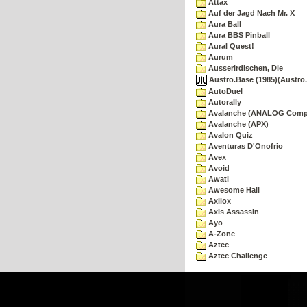
Attax
Auf der Jagd Nach Mr. X
Aura Ball
Aura BBS Pinball
Aural Quest!
Aurum
Ausserirdischen, Die
Austro.Base (1985)(Austro.
AutoDuel
Autorally
Avalanche (ANALOG Comp
Avalanche (APX)
Avalon Quiz
Aventuras D'Onofrio
Avex
Avoid
Awati
Awesome Hall
Axilox
Axis Assassin
Ayo
A-Zone
Aztec
Aztec Challenge