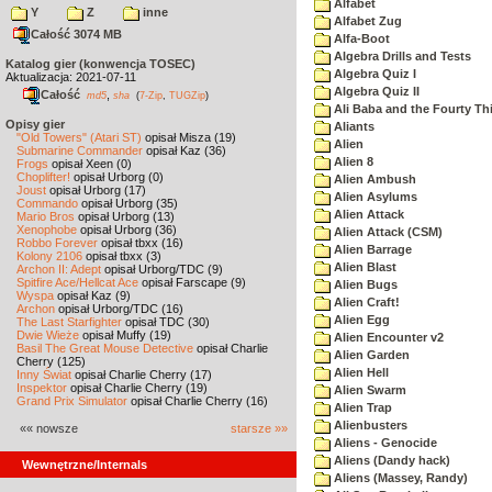
Alfabet
Y
Z
inne
Alfabet Zug
Całość 3074 MB
Alfa-Boot
Algebra Drills and Tests
Katalog gier (konwencja TOSEC)
Algebra Quiz I
Aktualizacja: 2021-07-11
Algebra Quiz II
Całość
,
md5
sha
(
7-Zip
,
TUGZip
)
Ali Baba and the Fourty Th
Opisy gier
Aliants
"Old Towers" (Atari ST)
opisał Misza (19)
Alien
Submarine Commander
opisał Kaz (36)
Alien 8
Frogs
opisał Xeen (0)
Choplifter!
opisał Urborg (0)
Alien Ambush
Joust
opisał Urborg (17)
Alien Asylums
Commando
opisał Urborg (35)
Alien Attack
Mario Bros
opisał Urborg (13)
Xenophobe
opisał Urborg (36)
Alien Attack (CSM)
Robbo Forever
opisał tbxx (16)
Alien Barrage
Kolony 2106
opisał tbxx (3)
Alien Blast
Archon II: Adept
opisał Urborg/TDC (9)
Spitfire Ace/Hellcat Ace
opisał Farscape (9)
Alien Bugs
Wyspa
opisał Kaz (9)
Alien Craft!
Archon
opisał Urborg/TDC (16)
Alien Egg
The Last Starfighter
opisał TDC (30)
Dwie Wieże
opisał Muffy (19)
Alien Encounter v2
Basil The Great Mouse Detective
opisał Charlie
Alien Garden
Cherry (125)
Alien Hell
Inny Świat
opisał Charlie Cherry (17)
Inspektor
opisał Charlie Cherry (19)
Alien Swarm
Grand Prix Simulator
opisał Charlie Cherry (16)
Alien Trap
Alienbusters
«« nowsze
starsze »»
Aliens - Genocide
Aliens (Dandy hack)
Wewnętrzne/Internals
Aliens (Massey, Randy)