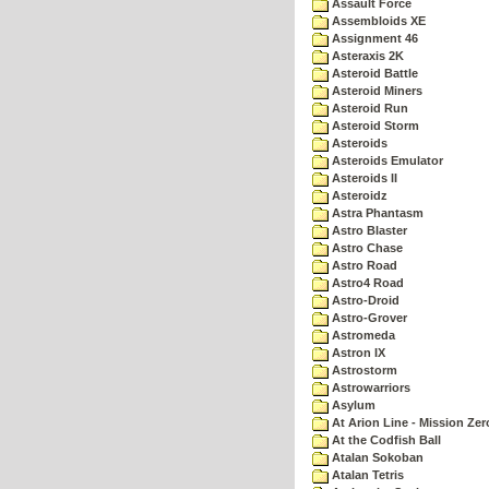
Assault Force
Assembloids XE
Assignment 46
Asteraxis 2K
Asteroid Battle
Asteroid Miners
Asteroid Run
Asteroid Storm
Asteroids
Asteroids Emulator
Asteroids II
Asteroidz
Astra Phantasm
Astro Blaster
Astro Chase
Astro Road
Astro4 Road
Astro-Droid
Astro-Grover
Astromeda
Astron IX
Astrostorm
Astrowarriors
Asylum
At Arion Line - Mission Zer
At the Codfish Ball
Atalan Sokoban
Atalan Tetris