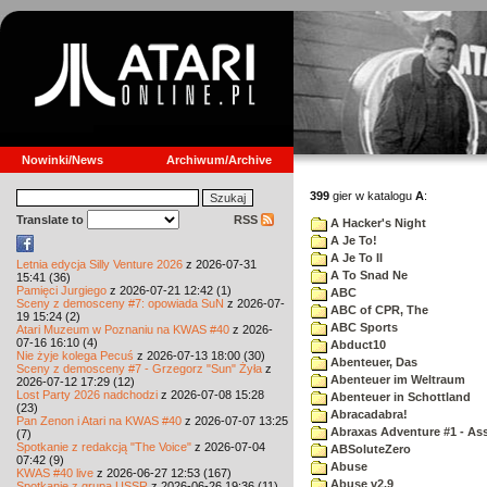
Nowinki/News
Archiwum/Archive
399
gier w katalogu
A
:
Translate to
RSS
A Hacker's Night
A Je To!
A Je To II
Letnia edycja Silly Venture 2026
z 2026-07-31
A To Snad Ne
15:41 (36)
Pamięci Jurgiego
z 2026-07-21 12:42 (1)
ABC
Sceny z demosceny #7: opowiada SuN
z 2026-07-
ABC of CPR, The
19 15:24 (2)
ABC Sports
Atari Muzeum w Poznaniu na KWAS #40
z 2026-
07-16 16:10 (4)
Abduct10
Nie żyje kolega Pecuś
z 2026-07-13 18:00 (30)
Abenteuer, Das
Sceny z demosceny #7 - Grzegorz "Sun" Żyła
z
Abenteuer im Weltraum
2026-07-12 17:29 (12)
Lost Party 2026 nadchodzi
z 2026-07-08 15:28
Abenteuer in Schottland
(23)
Abracadabra!
Pan Zenon i Atari na KWAS #40
z 2026-07-07 13:25
Abraxas Adventure #1 - Assa
(7)
Spotkanie z redakcją "The Voice"
z 2026-07-04
ABSoluteZero
07:42 (9)
Abuse
KWAS #40 live
z 2026-06-27 12:53 (167)
Abuse v2.9
Spotkanie z grupą USSR
z 2026-06-26 19:36 (11)