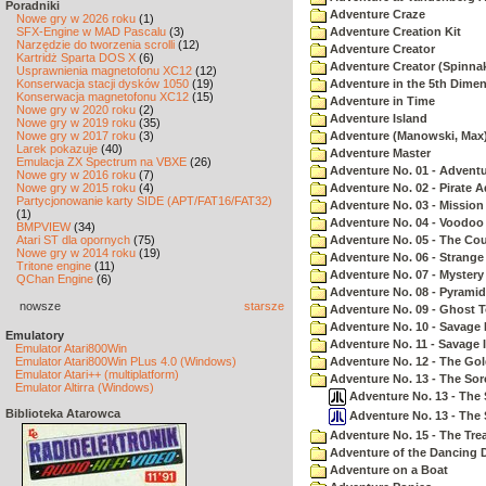
Poradniki
Adventure Craze
Nowe gry w 2026 roku
(1)
SFX-Engine w MAD Pascalu
(3)
Adventure Creation Kit
Narzędzie do tworzenia scrolli
(12)
Adventure Creator
Kartridż Sparta DOS X
(6)
Adventure Creator (Spinnak
Usprawnienia magnetofonu XC12
(12)
Konserwacja stacji dysków 1050
(19)
Adventure in the 5th Dime
Konserwacja magnetofonu XC12
(15)
Adventure in Time
Nowe gry w 2020 roku
(2)
Adventure Island
Nowe gry w 2019 roku
(35)
Nowe gry w 2017 roku
(3)
Adventure (Manowski, Max
Larek pokazuje
(40)
Adventure Master
Emulacja ZX Spectrum na VBXE
(26)
Adventure No. 01 - Advent
Nowe gry w 2016 roku
(7)
Nowe gry w 2015 roku
(4)
Adventure No. 02 - Pirate 
Partycjonowanie karty SIDE (APT/FAT16/FAT32)
Adventure No. 03 - Mission
(1)
Adventure No. 04 - Voodoo
BMPVIEW
(34)
Atari ST dla opornych
(75)
Adventure No. 05 - The Co
Nowe gry w 2014 roku
(19)
Adventure No. 06 - Strang
Tritone engine
(11)
Adventure No. 07 - Myster
QChan Engine
(6)
Adventure No. 08 - Pyrami
nowsze
starsze
Adventure No. 09 - Ghost 
Adventure No. 10 - Savage Is
Emulatory
Adventure No. 11 - Savage Is
Emulator Atari800Win
Emulator Atari800Win PLus 4.0 (Windows)
Adventure No. 12 - The Go
Emulator Atari++ (multiplatform)
Adventure No. 13 - The Sor
Emulator Altirra (Windows)
Adventure No. 13 - The S
Biblioteka Atarowca
Adventure No. 13 - The 
Adventure No. 15 - The Tr
Adventure of the Dancing 
Adventure on a Boat