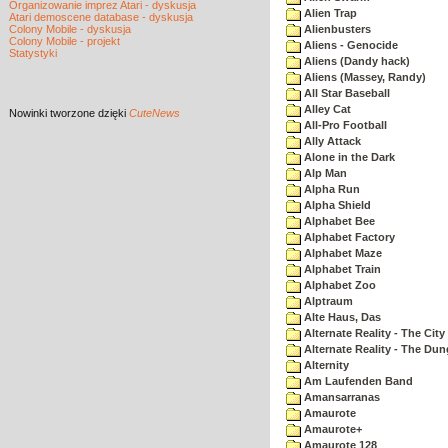
Organizowanie imprez Atari - dyskusja
Alien Trap
Atari demoscene database - dyskusja
Colony Mobile - dyskusja
Alienbusters
Colony Mobile - projekt
Aliens - Genocide
Statystyki
Aliens (Dandy hack)
Aliens (Massey, Randy)
All Star Baseball
Alley Cat
Nowinki
tworzone dzięki
CuteNews
All-Pro Football
Ally Attack
Alone in the Dark
Alp Man
Alpha Run
Alpha Shield
Alphabet Bee
Alphabet Factory
Alphabet Maze
Alphabet Train
Alphabet Zoo
Alptraum
Alte Haus, Das
Alternate Reality - The City
Alternate Reality - The Du
Alternity
Am Laufenden Band
Amansarranas
Amaurote
Amaurote+
Amaurote 128