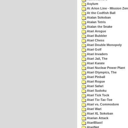
Asylum
At Arion Line - Mission Zer
At the Codfish Ball
Atalan Sokoban
Atalan Tetris
Atalan the Snake
Atari Arogue
Atari Bubbler
Atari Chess
Atari Double Monopoly
Atari Golf
Atari Invaders
Atari Jail, The
Atari Karate
Atari Nuclear Power Plant
Atari Olympics, The
Atari Pinball
Atari Rogue
Atari Safari
Atari Sudoku
Atari Tick Tock
Atari Tic-Tac-Toe
Atari vs. Commodore
Atari Wari
Atari XL Sokoban
Atarian Attack
AtariBlast!
AtariNet