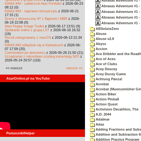
Abraxas Adventure #1 - A
KWAS #40 - zabierzcie Atari Portfolio!
z 2026-06-23
Abraxas Adventure #1 - 
08:12 (0)
KWAS #40 - naprawa retrosprzętu
z 2026-06-21
Abraxas Adventure #1 - A
17:15 (1)
Abraxas Adventure #1 - A
Sceny z demosceny #7 z Bigerem i MBR
z 2026-
06-19 22:08 (0)
Abraxas Adventure #1 - 
Atari Floppy Image Toolkit
z 2026-06-17 13:51 (9)
ABSoluteZero
Spotkanie online z grupą LST
z 2026-06-16 16:32
(16)
Abuse
Recoil zintegrowany z macOS
z 2026-06-13 21:34
Abuse v2.9
(5)
Abyss
KWAS #40 odbędzie się w Katowicach
z 2026-06-
07 17:59 (25)
Accion
Commodore po atarowsku
z 2026-05-28 21:50 (21)
Ace Dribbler and the Road
Urządzenie z rekordowo szybką transmisją SIO!
z
Ace of Aces
2026-05-24 20:57 (116)
Ace of Clubs
«« nowsze
starsze »»
Acey Deucey
Acey Ducey Game
AtariOnline.pl na YouTube
Achtung Panza!
Acrobat
Acrobat (Muenzenloher G
Action Biker
Action Pinball
Action Quest
Activision Decathlon, The
A.D. 2044
Adalmar
Adax
Adding Fractions and Subst
Pomocnik/Helper
Addition and Subtraction 
Addition Practice Program