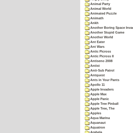
Animal Party
Animal World
Animated Puzzle
Animath
Ankh
Another Boring Space Inv
Another Stupid Game
Another World
Ant Eater
Ant Wars
Antic Picross
Antic Picross II
Antiseno 2008
Antist
Anti-Sub Patrol
Antquest
Ants in Your Pants
Apollo 11
Apple Invaders
Apple Max
Apple Panic
Apple Tree Pinball
Apple Tree, The
Apples
Aqua Marina
Aquanaut
Aquatron
Arabela