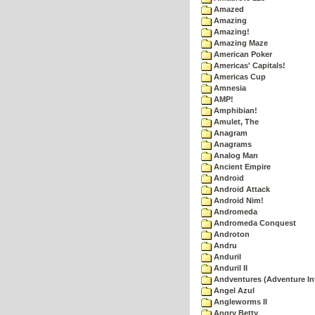
Amazed
Amazing
Amazing!
Amazing Maze
American Poker
Americas' Capitals!
Americas Cup
Amnesia
AMP!
Amphibian!
Amulet, The
Anagram
Anagrams
Analog Man
Ancient Empire
Android
Android Attack
Android Nim!
Andromeda
Andromeda Conquest
Androton
Andru
Anduril
Anduril II
Andventures (Adventure Int
Angel Azul
Angleworms II
Angry Betty