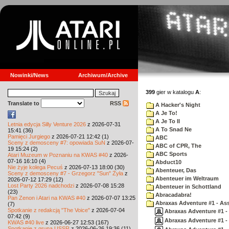
Nowinki/News
Archiwum/Archive
399
gier w katalogu
A
:
Translate to
RSS
A Hacker's Night
A Je To!
A Je To II
Letnia edycja Silly Venture 2026
z 2026-07-31
A To Snad Ne
15:41 (36)
Pamięci Jurgiego
z 2026-07-21 12:42 (1)
ABC
Sceny z demosceny #7: opowiada SuN
z 2026-07-
ABC of CPR, The
19 15:24 (2)
ABC Sports
Atari Muzeum w Poznaniu na KWAS #40
z 2026-
07-16 16:10 (4)
Abduct10
Nie żyje kolega Pecuś
z 2026-07-13 18:00 (30)
Abenteuer, Das
Sceny z demosceny #7 - Grzegorz "Sun" Żyła
z
Abenteuer im Weltraum
2026-07-12 17:29 (12)
Lost Party 2026 nadchodzi
z 2026-07-08 15:28
Abenteuer in Schottland
(23)
Abracadabra!
Pan Zenon i Atari na KWAS #40
z 2026-07-07 13:25
Abraxas Adventure #1 - Assa
(7)
Spotkanie z redakcją "The Voice"
z 2026-07-04
Abraxas Adventure #1 - A
07:42 (9)
Abraxas Adventure #1 - A
KWAS #40 live
z 2026-06-27 12:53 (167)
Spotkanie z grupą USSR
z 2026-06-26 19:36 (11)