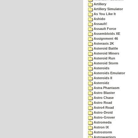
Artillery
Artillery Simulator
As You Like It
Ashido
Assault!
Assault Force
Assembloids XE
Assignment 46
Asteraxis 2K
Asteroid Battle
Asteroid Miners
Asteroid Run
Asteroid Storm
Asteroids
Asteroids Emulator
Asteroids II
Asteroidz
Astra Phantasm
Astro Blaster
Astro Chase
Astro Road
Astro4 Road
Astro-Droid
Astro-Grover
Astromeda
Astron IX
Astrostorm
Astrowarriors