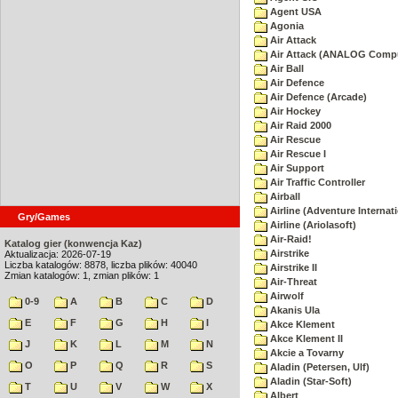
Agent USA
Agonia
Air Attack
Air Attack (ANALOG Comp
Air Ball
Air Defence
Air Defence (Arcade)
Air Hockey
Air Raid 2000
Air Rescue
Air Rescue I
Air Support
Air Traffic Controller
Airball
Airline (Adventure Internati
Gry/Games
Airline (Ariolasoft)
Air-Raid!
Katalog gier (konwencja Kaz)
Airstrike
Aktualizacja: 2026-07-19
Liczba katalogów: 8878, liczba plików: 40040
Airstrike II
Zmian katalogów: 1, zmian plików: 1
Air-Threat
Airwolf
0-9
A
B
C
D
Akanis Ula
E
F
G
H
I
Akce Klement
Akce Klement II
J
K
L
M
N
Akcie a Tovarny
O
P
Q
R
S
Aladin (Petersen, Ulf)
Aladin (Star-Soft)
T
U
V
W
X
Albert