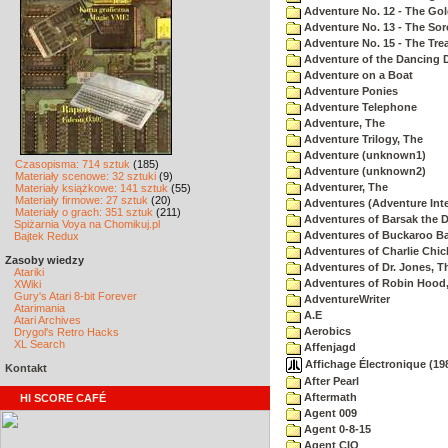
Adventure No. 12 - The Go
Adventure No. 13 - The Sor
Adventure No. 15 - The Tr
Adventure of the Dancing 
Adventure on a Boat
Adventure Ponies
Adventure Telephone
Adventure, The
Adventure Trilogy, The
Adventure (unknown1)
Czasopisma: 714 sztuk
(185)
Adventure (unknown2)
Materiały scenowe: 32 sztuki
(9)
Adventurer, The
Materiały książkowe: 141 sztuk
(55)
Materiały firmowe: 27 sztuk
(20)
Adventures (Adventure Inte
Materiały o grach: 351 sztuk
(211)
Adventures of Barsak the D
Spiżarnia Voya na Chomikuj.pl
Adventures of Buckaroo Ba
Bajtek Redux
Adventures of Charlie Chic
Zasoby wiedzy
Adventures of Dr. Jones, T
Atariki
Adventures of Robin Hood
XWiki
Gury's Atari 8-bit Forever
AdventureWriter
Atarimania
A.E
Atari Archives
Aerobics
Drygol's Retro Hacks
XL Search
Affenjagd
Affichage Électronique (198
Kontakt
After Pearl
Aftermath
HI SCORE CAFÉ
Agent 009
Agent 0-8-15
Agent CIO