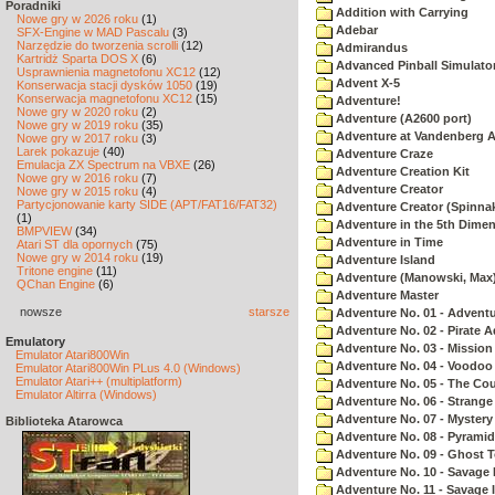
Poradniki
Addition with Carrying
Nowe gry w 2026 roku
(1)
Adebar
SFX-Engine w MAD Pascalu
(3)
Narzędzie do tworzenia scrolli
(12)
Admirandus
Kartridż Sparta DOS X
(6)
Advanced Pinball Simulato
Usprawnienia magnetofonu XC12
(12)
Advent X-5
Konserwacja stacji dysków 1050
(19)
Konserwacja magnetofonu XC12
(15)
Adventure!
Nowe gry w 2020 roku
(2)
Adventure (A2600 port)
Nowe gry w 2019 roku
(35)
Adventure at Vandenberg A
Nowe gry w 2017 roku
(3)
Larek pokazuje
(40)
Adventure Craze
Emulacja ZX Spectrum na VBXE
(26)
Adventure Creation Kit
Nowe gry w 2016 roku
(7)
Adventure Creator
Nowe gry w 2015 roku
(4)
Partycjonowanie karty SIDE (APT/FAT16/FAT32)
Adventure Creator (Spinnak
(1)
Adventure in the 5th Dime
BMPVIEW
(34)
Adventure in Time
Atari ST dla opornych
(75)
Nowe gry w 2014 roku
(19)
Adventure Island
Tritone engine
(11)
Adventure (Manowski, Max
QChan Engine
(6)
Adventure Master
nowsze
starsze
Adventure No. 01 - Advent
Adventure No. 02 - Pirate 
Emulatory
Adventure No. 03 - Mission
Emulator Atari800Win
Adventure No. 04 - Voodoo
Emulator Atari800Win PLus 4.0 (Windows)
Emulator Atari++ (multiplatform)
Adventure No. 05 - The Co
Emulator Altirra (Windows)
Adventure No. 06 - Strang
Adventure No. 07 - Myster
Biblioteka Atarowca
Adventure No. 08 - Pyrami
Adventure No. 09 - Ghost 
Adventure No. 10 - Savage Is
Adventure No. 11 - Savage Is