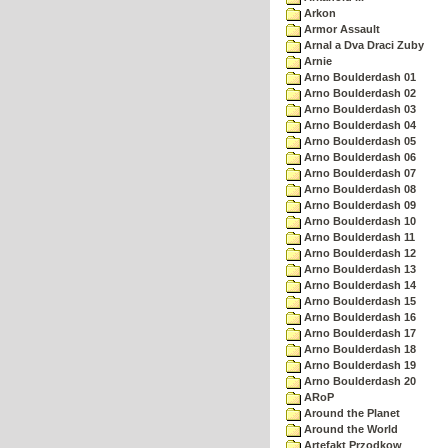
Arkon
Armor Assault
Arnal a Dva Draci Zuby
Arnie
Arno Boulderdash 01
Arno Boulderdash 02
Arno Boulderdash 03
Arno Boulderdash 04
Arno Boulderdash 05
Arno Boulderdash 06
Arno Boulderdash 07
Arno Boulderdash 08
Arno Boulderdash 09
Arno Boulderdash 10
Arno Boulderdash 11
Arno Boulderdash 12
Arno Boulderdash 13
Arno Boulderdash 14
Arno Boulderdash 15
Arno Boulderdash 16
Arno Boulderdash 17
Arno Boulderdash 18
Arno Boulderdash 19
Arno Boulderdash 20
ARoP
Around the Planet
Around the World
Artefakt Przodkow