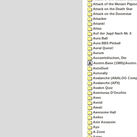
Attack of the Mutant Pigeo
Attack on the Death Star
Attack on the Doomstar
Attacker
Attank!
Attax
Auf der Jagd Nach Mr. X
Aura Ball
Aura BBS Pinball
Aural Quest!
Aurum
Ausserirdischen, Die
Austro.Base (1985)(Austro.
AutoDuel
Autorally
Avalanche (ANALOG Comp
Avalanche (APX)
Avalon Quiz
Aventuras D'Onofrio
Avex
Avoid
Awati
Awesome Hall
Axilox
Axis Assassin
Ayo
A-Zone
Aztec