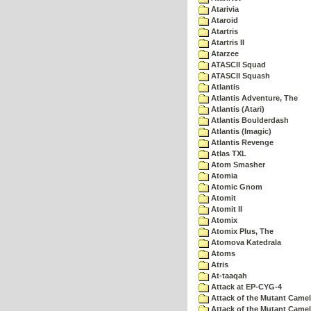
Atarivia
Ataroid
Atartris
Atartris II
Atarzee
ATASCII Squad
ATASCII Squash
Atlantis
Atlantis Adventure, The
Atlantis (Atari)
Atlantis Boulderdash
Atlantis (Imagic)
Atlantis Revenge
Atlas TXL
Atom Smasher
Atomia
Atomic Gnom
Atomit
Atomit II
Atomix
Atomix Plus, The
Atomova Katedrala
Atoms
Atris
At-taaqah
Attack at EP-CYG-4
Attack of the Mutant Came
Attack of the Mutant Camel