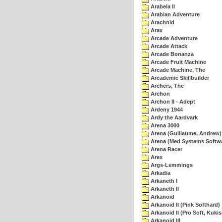
Arabela II
Arabian Adventure
Arachnid
Arax
Arcade Adventure
Arcade Attack
Arcade Bonanza
Arcade Fruit Machine
Arcade Machine, The
Arcademic Skillbuilder
Archers, The
Archon
Archon II - Adept
Ardeny 1944
Ardy the Aardvark
Arena 3000
Arena (Guillaume, Andrew)
Arena (Med Systems Softw
Arena Racer
Arex
Args-Lemmings
Arkadia
Arkaneth I
Arkaneth II
Arkanoid
Arkanoid II (Pink Softhard)
Arkanoid II (Pro Soft, Kukis
Arkanoid III