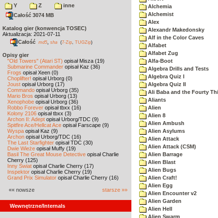
Y
Z
inne
Alchemia
Alchemist
Całość 3074 MB
Alex
Katalog gier (konwencja TOSEC)
Alexandr Makedonsky
Aktualizacja: 2021-07-11
Alf in the Color Caves
Całość
,
md5
sha
(
7-Zip
,
TUGZip
)
Alfabet
Alfabet Zug
Opisy gier
"Old Towers" (Atari ST)
opisał Misza (19)
Alfa-Boot
Submarine Commander
opisał Kaz (36)
Algebra Drills and Tests
Frogs
opisał Xeen (0)
Algebra Quiz I
Choplifter!
opisał Urborg (0)
Joust
opisał Urborg (17)
Algebra Quiz II
Commando
opisał Urborg (35)
Ali Baba and the Fourty Th
Mario Bros
opisał Urborg (13)
Aliants
Xenophobe
opisał Urborg (36)
Robbo Forever
opisał tbxx (16)
Alien
Kolony 2106
opisał tbxx (3)
Alien 8
Archon II: Adept
opisał Urborg/TDC (9)
Alien Ambush
Spitfire Ace/Hellcat Ace
opisał Farscape (9)
Wyspa
opisał Kaz (9)
Alien Asylums
Archon
opisał Urborg/TDC (16)
Alien Attack
The Last Starfighter
opisał TDC (30)
Alien Attack (CSM)
Dwie Wieże
opisał Muffy (19)
Basil The Great Mouse Detective
opisał Charlie
Alien Barrage
Cherry (125)
Alien Blast
Inny Świat
opisał Charlie Cherry (17)
Alien Bugs
Inspektor
opisał Charlie Cherry (19)
Grand Prix Simulator
opisał Charlie Cherry (16)
Alien Craft!
Alien Egg
«« nowsze
starsze »»
Alien Encounter v2
Alien Garden
Wewnętrzne/Internals
Alien Hell
Alien Swarm