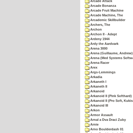
Arcade Attack
Arcade Bonanza
Arcade Fruit Machine
Arcade Machine, The
Arcademic Skillbuilder
Archers, The
Archon
Archon II - Adept
Ardeny 1944
Ardy the Aardvark
Arena 3000
Arena (Guillaume, Andrew)
Arena (Med Systems Softw
Arena Racer
Arex
Args-Lemmings
Arkadia
Arkaneth I
Arkaneth II
Arkanoid
Arkanoid II (Pink Softhard)
Arkanoid II (Pro Soft, Kukis
Arkanoid III
Arkon
Armor Assault
Arnal a Dva Draci Zuby
Arnie
Arno Boulderdash 01