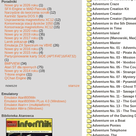
Poradniki
Adventure Craze
Nowe gry w 2026 roku
(1)
SFX-Engine w MAD Pascalu
(3)
Adventure Creation Kit
Narzędzie do tworzenia scrolli
(12)
Adventure Creator
Kartridż Sparta DOS X
(6)
Adventure Creator (Spinnak
Usprawnienia magnetofonu XC12
(12)
Konserwacja stacji dysków 1050
(19)
Adventure in the 5th Dime
Konserwacja magnetofonu XC12
(15)
Adventure in Time
Nowe gry w 2020 roku
(2)
Adventure Island
Nowe gry w 2019 roku
(35)
Nowe gry w 2017 roku
(3)
Adventure (Manowski, Max
Larek pokazuje
(40)
Adventure Master
Emulacja ZX Spectrum na VBXE
(26)
Adventure No. 01 - Advent
Nowe gry w 2016 roku
(7)
Nowe gry w 2015 roku
(4)
Adventure No. 02 - Pirate 
Partycjonowanie karty SIDE (APT/FAT16/FAT32)
Adventure No. 03 - Mission
(1)
Adventure No. 04 - Voodoo
BMPVIEW
(34)
Atari ST dla opornych
(75)
Adventure No. 05 - The Co
Nowe gry w 2014 roku
(19)
Adventure No. 06 - Strang
Tritone engine
(11)
Adventure No. 07 - Myster
QChan Engine
(6)
Adventure No. 08 - Pyrami
nowsze
starsze
Adventure No. 09 - Ghost 
Adventure No. 10 - Savage Is
Emulatory
Adventure No. 11 - Savage Is
Emulator Atari800Win
Emulator Atari800Win PLus 4.0 (Windows)
Adventure No. 12 - The Go
Emulator Atari++ (multiplatform)
Adventure No. 13 - The Sor
Emulator Altirra (Windows)
Adventure No. 15 - The Tr
Biblioteka Atarowca
Adventure of the Dancing 
Adventure on a Boat
Adventure Ponies
Adventure Telephone
Adventure, The