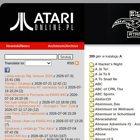
Nowinki/News
Archiwum/Archive
399
gier w katalogu
A
:
Translate to
RSS
A Hacker's Night
A Je To!
A Je To II
Letnia edycja Silly Venture 2026
z 2026-07-31
A To Snad Ne
15:41 (36)
Pamięci Jurgiego
z 2026-07-21 12:42 (1)
ABC
Sceny z demosceny #7: opowiada SuN
z 2026-07-
ABC of CPR, The
19 15:24 (2)
ABC Sports
Atari Muzeum w Poznaniu na KWAS #40
z 2026-
07-16 16:10 (4)
Abduct10
Nie żyje kolega Pecuś
z 2026-07-13 18:00 (30)
Abenteuer, Das
Sceny z demosceny #7 - Grzegorz "Sun" Żyła
z
Abenteuer im Weltraum
2026-07-12 17:29 (12)
Lost Party 2026 nadchodzi
z 2026-07-08 15:28
Abenteuer in Schottland
(23)
Abracadabra!
Pan Zenon i Atari na KWAS #40
z 2026-07-07 13:25
Abraxas Adventure #1 - Assa
(7)
Spotkanie z redakcją "The Voice"
z 2026-07-04
ABSoluteZero
07:42 (9)
Abuse
KWAS #40 live
z 2026-06-27 12:53 (167)
Abuse v2.9
Spotkanie z grupą USSR
z 2026-06-26 19:36 (11)