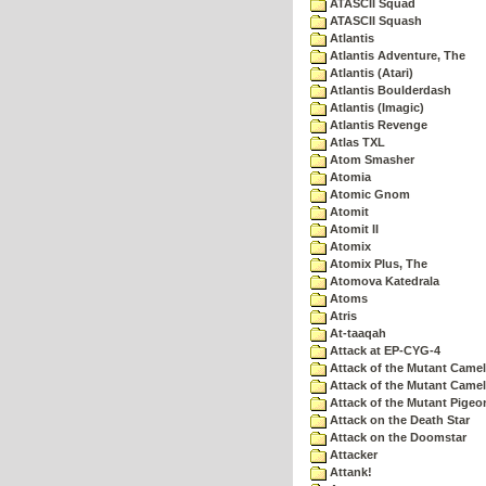
ATASCII Squad
ATASCII Squash
Atlantis
Atlantis Adventure, The
Atlantis (Atari)
Atlantis Boulderdash
Atlantis (Imagic)
Atlantis Revenge
Atlas TXL
Atom Smasher
Atomia
Atomic Gnom
Atomit
Atomit II
Atomix
Atomix Plus, The
Atomova Katedrala
Atoms
Atris
At-taaqah
Attack at EP-CYG-4
Attack of the Mutant Came
Attack of the Mutant Camel
Attack of the Mutant Pigeo
Attack on the Death Star
Attack on the Doomstar
Attacker
Attank!