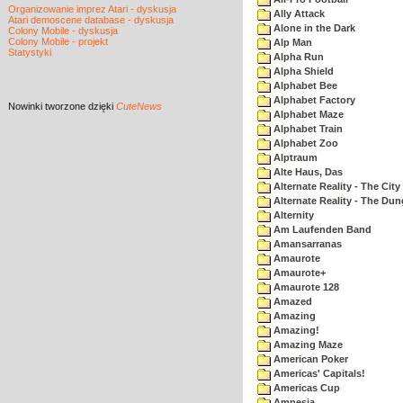
Organizowanie imprez Atari - dyskusja
Ally Attack
Atari demoscene database - dyskusja
Alone in the Dark
Colony Mobile - dyskusja
Colony Mobile - projekt
Alp Man
Statystyki
Alpha Run
Alpha Shield
Alphabet Bee
Alphabet Factory
Nowinki
tworzone dzięki
CuteNews
Alphabet Maze
Alphabet Train
Alphabet Zoo
Alptraum
Alte Haus, Das
Alternate Reality - The City
Alternate Reality - The Du
Alternity
Am Laufenden Band
Amansarranas
Amaurote
Amaurote+
Amaurote 128
Amazed
Amazing
Amazing!
Amazing Maze
American Poker
Americas' Capitals!
Americas Cup
Amnesia