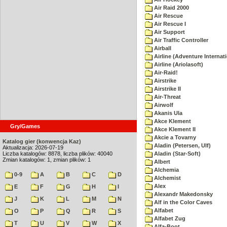
Air Raid 2000
Air Rescue
Air Rescue I
Air Support
Air Traffic Controller
Airball
Airline (Adventure Internati
Airline (Ariolasoft)
Air-Raid!
Airstrike
Airstrike II
Air-Threat
Airwolf
Akanis Ula
Akce Klement
Gry/Games
Akce Klement II
Akcie a Tovarny
Katalog gier (konwencja Kaz)
Aladin (Petersen, Ulf)
Aktualizacja: 2026-07-19
Liczba katalogów: 8878, liczba plików: 40040
Aladin (Star-Soft)
Zmian katalogów: 1, zmian plików: 1
Albert
Alchemia
0-9
A
B
C
D
Alchemist
Alex
E
F
G
H
I
Alexandr Makedonsky
J
K
L
M
N
Alf in the Color Caves
Alfabet
O
P
Q
R
S
Alfabet Zug
T
U
V
W
X
Alfa-Boot