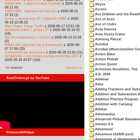
KWAS #40 - zabierzcie Atari Portfolio!
z 2026-06-23
Abyss
08:12 (0)
Accion
KWAS #40 - naprawa retrosprzętu
z 2026-06-21
Ace Dribbler and the Road
17:15 (1)
Sceny z demosceny #7 z Bigerem i MBR
z 2026-
Ace of Aces
06-19 22:08 (0)
Ace of Clubs
Atari Floppy Image Toolkit
z 2026-06-17 13:51 (9)
Acey Deucey
Spotkanie online z grupą LST
z 2026-06-16 16:32
(16)
Acey Ducey Game
Recoil zintegrowany z macOS
z 2026-06-13 21:34
Achtung Panza!
(5)
Acrobat
KWAS #40 odbędzie się w Katowicach
z 2026-06-
07 17:59 (25)
Acrobat (Muenzenloher G
Commodore po atarowsku
z 2026-05-28 21:50 (21)
Action Biker
Urządzenie z rekordowo szybką transmisją SIO!
z
Action Pinball
2026-05-24 20:57 (116)
Action Quest
«« nowsze
starsze »»
Activision Decathlon, The
A.D. 2044
AtariOnline.pl na YouTube
Adalmar
Adax
Adding Fractions and Subst
Addition and Subtraction 
Addition Practice Program
Addition with Carrying
Adebar
Admirandus
Advanced Pinball Simulato
Advent X-5
Adventure!
Pomocnik/Helper
Adventure (A2600 port)
Adventure at Vandenberg A