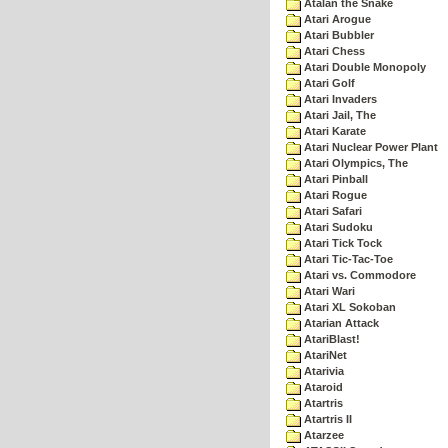
Atalan the Snake
Atari Arogue
Atari Bubbler
Atari Chess
Atari Double Monopoly
Atari Golf
Atari Invaders
Atari Jail, The
Atari Karate
Atari Nuclear Power Plant
Atari Olympics, The
Atari Pinball
Atari Rogue
Atari Safari
Atari Sudoku
Atari Tick Tock
Atari Tic-Tac-Toe
Atari vs. Commodore
Atari Wari
Atari XL Sokoban
Atarian Attack
AtariBlast!
AtariNet
Atarivia
Ataroid
Atartris
Atartris II
Atarzee