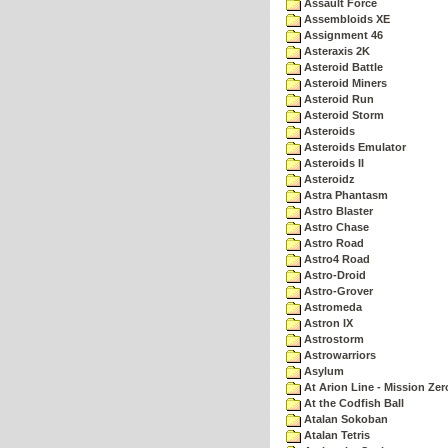
Assault Force
Assembloids XE
Assignment 46
Asteraxis 2K
Asteroid Battle
Asteroid Miners
Asteroid Run
Asteroid Storm
Asteroids
Asteroids Emulator
Asteroids II
Asteroidz
Astra Phantasm
Astro Blaster
Astro Chase
Astro Road
Astro4 Road
Astro-Droid
Astro-Grover
Astromeda
Astron IX
Astrostorm
Astrowarriors
Asylum
At Arion Line - Mission Zer
At the Codfish Ball
Atalan Sokoban
Atalan Tetris