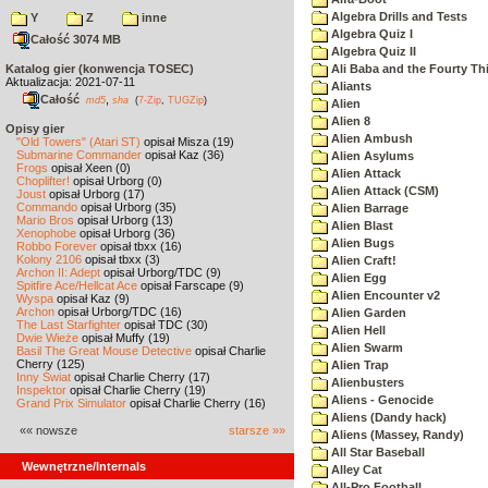
Algebra Drills and Tests
Y
Z
inne
Algebra Quiz I
Całość 3074 MB
Algebra Quiz II
Katalog gier (konwencja TOSEC)
Ali Baba and the Fourty Th
Aktualizacja: 2021-07-11
Aliants
Całość
,
md5
sha
(
7-Zip
,
TUGZip
)
Alien
Alien 8
Opisy gier
Alien Ambush
"Old Towers" (Atari ST)
opisał Misza (19)
Submarine Commander
opisał Kaz (36)
Alien Asylums
Frogs
opisał Xeen (0)
Alien Attack
Choplifter!
opisał Urborg (0)
Alien Attack (CSM)
Joust
opisał Urborg (17)
Commando
opisał Urborg (35)
Alien Barrage
Mario Bros
opisał Urborg (13)
Alien Blast
Xenophobe
opisał Urborg (36)
Alien Bugs
Robbo Forever
opisał tbxx (16)
Kolony 2106
opisał tbxx (3)
Alien Craft!
Archon II: Adept
opisał Urborg/TDC (9)
Alien Egg
Spitfire Ace/Hellcat Ace
opisał Farscape (9)
Alien Encounter v2
Wyspa
opisał Kaz (9)
Archon
opisał Urborg/TDC (16)
Alien Garden
The Last Starfighter
opisał TDC (30)
Alien Hell
Dwie Wieże
opisał Muffy (19)
Alien Swarm
Basil The Great Mouse Detective
opisał Charlie
Cherry (125)
Alien Trap
Inny Świat
opisał Charlie Cherry (17)
Alienbusters
Inspektor
opisał Charlie Cherry (19)
Aliens - Genocide
Grand Prix Simulator
opisał Charlie Cherry (16)
Aliens (Dandy hack)
«« nowsze
starsze »»
Aliens (Massey, Randy)
All Star Baseball
Wewnętrzne/Internals
Alley Cat
All-Pro Football