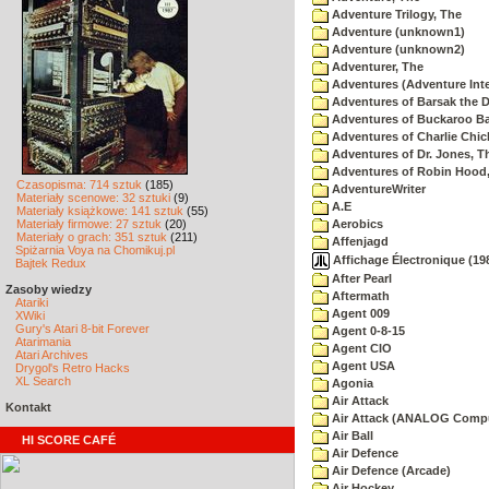
Adventure Trilogy, The
Adventure (unknown1)
Adventure (unknown2)
Adventurer, The
Adventures (Adventure Inte
Adventures of Barsak the D
Adventures of Buckaroo Ba
Adventures of Charlie Chic
Adventures of Dr. Jones, T
Adventures of Robin Hood
Czasopisma: 714 sztuk
(185)
AdventureWriter
Materiały scenowe: 32 sztuki
(9)
A.E
Materiały książkowe: 141 sztuk
(55)
Materiały firmowe: 27 sztuk
(20)
Aerobics
Materiały o grach: 351 sztuk
(211)
Affenjagd
Spiżarnia Voya na Chomikuj.pl
Affichage Électronique (198
Bajtek Redux
After Pearl
Zasoby wiedzy
Aftermath
Atariki
Agent 009
XWiki
Gury's Atari 8-bit Forever
Agent 0-8-15
Atarimania
Agent CIO
Atari Archives
Agent USA
Drygol's Retro Hacks
XL Search
Agonia
Air Attack
Kontakt
Air Attack (ANALOG Comp
Air Ball
HI SCORE CAFÉ
Air Defence
Air Defence (Arcade)
Air Hockey