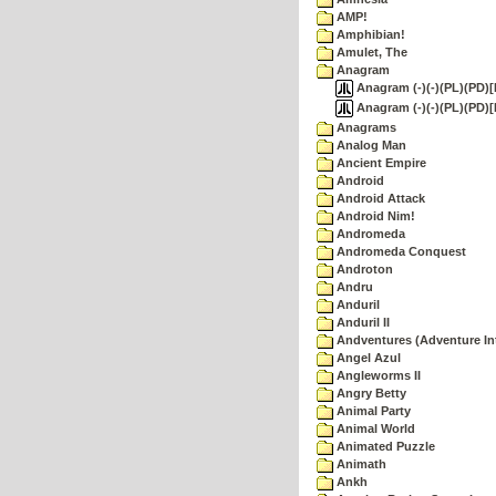
AMP!
Amphibian!
Amulet, The
Anagram
Anagram (-)(-)(PL)(PD)[
Anagram (-)(-)(PL)(PD)
Anagrams
Analog Man
Ancient Empire
Android
Android Attack
Android Nim!
Andromeda
Andromeda Conquest
Androton
Andru
Anduril
Anduril II
Andventures (Adventure Int
Angel Azul
Angleworms II
Angry Betty
Animal Party
Animal World
Animated Puzzle
Animath
Ankh