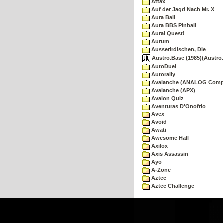
Attax
Auf der Jagd Nach Mr. X
Aura Ball
Aura BBS Pinball
Aural Quest!
Aurum
Ausserirdischen, Die
Austro.Base (1985)(Austro.
AutoDuel
Autorally
Avalanche (ANALOG Comp
Avalanche (APX)
Avalon Quiz
Aventuras D'Onofrio
Avex
Avoid
Awati
Awesome Hall
Axilox
Axis Assassin
Ayo
A-Zone
Aztec
Aztec Challenge