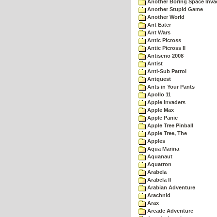
Another Boring Space Inv
Another Stupid Game
Another World
Ant Eater
Ant Wars
Antic Picross
Antic Picross II
Antiseno 2008
Antist
Anti-Sub Patrol
Antquest
Ants in Your Pants
Apollo 11
Apple Invaders
Apple Max
Apple Panic
Apple Tree Pinball
Apple Tree, The
Apples
Aqua Marina
Aquanaut
Aquatron
Arabela
Arabela II
Arabian Adventure
Arachnid
Arax
Arcade Adventure