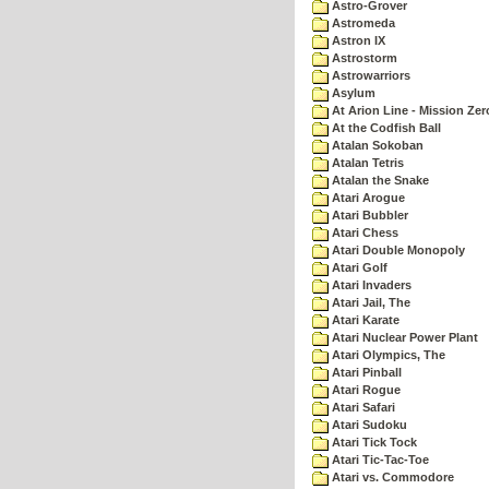
Astro-Grover
Astromeda
Astron IX
Astrostorm
Astrowarriors
Asylum
At Arion Line - Mission Zer
At the Codfish Ball
Atalan Sokoban
Atalan Tetris
Atalan the Snake
Atari Arogue
Atari Bubbler
Atari Chess
Atari Double Monopoly
Atari Golf
Atari Invaders
Atari Jail, The
Atari Karate
Atari Nuclear Power Plant
Atari Olympics, The
Atari Pinball
Atari Rogue
Atari Safari
Atari Sudoku
Atari Tick Tock
Atari Tic-Tac-Toe
Atari vs. Commodore