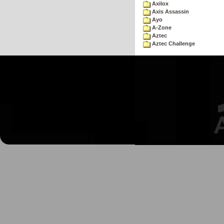
Axilox
Axis Assassin
Ayo
A-Zone
Aztec
Aztec Challenge