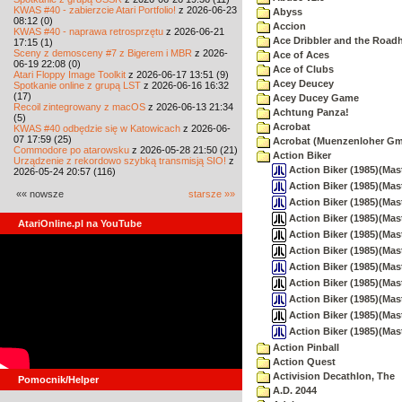
KWAS #40 - zabierzcie Atari Portfolio!
z 2026-06-23
Abyss
08:12 (0)
Accion
KWAS #40 - naprawa retrosprzętu
z 2026-06-21
Ace Dribbler and the Road
17:15 (1)
Sceny z demosceny #7 z Bigerem i MBR
z 2026-
Ace of Aces
06-19 22:08 (0)
Ace of Clubs
Atari Floppy Image Toolkit
z 2026-06-17 13:51 (9)
Acey Deucey
Spotkanie online z grupą LST
z 2026-06-16 16:32
(17)
Acey Ducey Game
Recoil zintegrowany z macOS
z 2026-06-13 21:34
Achtung Panza!
(5)
Acrobat
KWAS #40 odbędzie się w Katowicach
z 2026-06-
07 17:59 (25)
Acrobat (Muenzenloher G
Commodore po atarowsku
z 2026-05-28 21:50 (21)
Action Biker
Urządzenie z rekordowo szybką transmisją SIO!
z
Action Biker (1985)(Mast
2026-05-24 20:57 (116)
Action Biker (1985)(Mast
«« nowsze
starsze »»
Action Biker (1985)(Mast
Action Biker (1985)(Mast
AtariOnline.pl na YouTube
Action Biker (1985)(Maste
Action Biker (1985)(Mast
Action Biker (1985)(Mast
Action Biker (1985)(Mast
Action Biker (1985)(Mas
Action Biker (1985)(Maste
Action Biker (1985)(Mas
Action Pinball
Action Quest
Activision Decathlon, The
Pomocnik/Helper
A.D. 2044