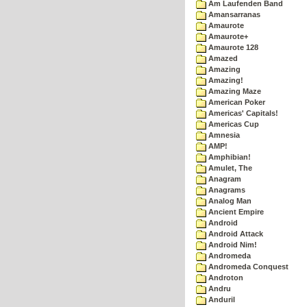
Am Laufenden Band
Amansarranas
Amaurote
Amaurote+
Amaurote 128
Amazed
Amazing
Amazing!
Amazing Maze
American Poker
Americas' Capitals!
Americas Cup
Amnesia
AMP!
Amphibian!
Amulet, The
Anagram
Anagrams
Analog Man
Ancient Empire
Android
Android Attack
Android Nim!
Andromeda
Andromeda Conquest
Androton
Andru
Anduril