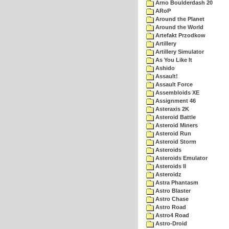
Arno Boulderdash 20
ARoP
Around the Planet
Around the World
Artefakt Przodkow
Artillery
Artillery Simulator
As You Like It
Ashido
Assault!
Assault Force
Assembloids XE
Assignment 46
Asteraxis 2K
Asteroid Battle
Asteroid Miners
Asteroid Run
Asteroid Storm
Asteroids
Asteroids Emulator
Asteroids II
Asteroidz
Astra Phantasm
Astro Blaster
Astro Chase
Astro Road
Astro4 Road
Astro-Droid