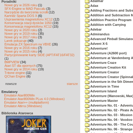
Adalmar
Poradniki
Nowe gry w 2026 roku
(1)
Adax
SFX-Engine w MAD Pascalu
(3)
Adding Fractions and Subst
Narzędzie do tworzenia scrolli
(12)
Addition and Subtraction 
Kartridż Sparta DOS X
(6)
Usprawnienia magnetofonu XC12
(12)
Addition Practice Program
Konserwacja stacji dysków 1050
(19)
Addition with Carrying
Konserwacja magnetofonu XC12
(15)
Adebar
Nowe gry w 2020 roku
(2)
Nowe gry w 2019 roku
(35)
Admirandus
Nowe gry w 2017 roku
(3)
Advanced Pinball Simulato
Larek pokazuje
(40)
Advent X-5
Emulacja ZX Spectrum na VBXE
(26)
Nowe gry w 2016 roku
(7)
Adventure!
Nowe gry w 2015 roku
(4)
Adventure (A2600 port)
Partycjonowanie karty SIDE (APT/FAT16/FAT32)
Adventure at Vandenberg A
(1)
BMPVIEW
(34)
Adventure Craze
Atari ST dla opornych
(75)
Adventure Creation Kit
Nowe gry w 2014 roku
(19)
Adventure Creator
Tritone engine
(11)
QChan Engine
(6)
Adventure Creator (Spinnak
Adventure in the 5th Dime
nowsze
starsze
Adventure in Time
Adventure Island
Emulatory
Emulator Atari800Win
Adventure (Manowski, Max
Emulator Atari800Win PLus 4.0 (Windows)
Adventure Master
Emulator Atari++ (multiplatform)
Adventure No. 01 - Advent
Emulator Altirra (Windows)
Adventure No. 02 - Pirate 
Biblioteka Atarowca
Adventure No. 03 - Mission
Adventure No. 04 - Voodoo
Adventure No. 05 - The Co
Adventure No. 06 - Strang