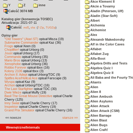
Akce Klement II
Y
Z
inne
Akcie a Tovarny
Całość 3074 MB
Aladin (Petersen, Ulf)
Aladin (Star-Soft)
Katalog gier (konwencja TOSEC)
Albert
Aktualizacja: 2021-07-11
Alchemia
Całość
,
md5
sha
(
7-Zip
,
TUGZip
)
Alchemist
Alex
Opisy gier
"Old Towers" (Atari ST)
opisał Misza (19)
Alexandr Makedonsky
Submarine Commander
opisał Kaz (36)
Alf in the Color Caves
Frogs
opisał Xeen (0)
Alfabet
Choplifter!
opisał Urborg (0)
Joust
opisał Urborg (17)
Alfabet Zug
Commando
opisał Urborg (35)
Alfa-Boot
Mario Bros
opisał Urborg (13)
Algebra Drills and Tests
Xenophobe
opisał Urborg (36)
Robbo Forever
opisał tbxx (16)
Algebra Quiz I
Kolony 2106
opisał tbxx (3)
Algebra Quiz II
Archon II: Adept
opisał Urborg/TDC (9)
Ali Baba and the Fourty Th
Spitfire Ace/Hellcat Ace
opisał Farscape (9)
Wyspa
opisał Kaz (9)
Aliants
Archon
opisał Urborg/TDC (16)
Alien
The Last Starfighter
opisał TDC (30)
Alien 8
Dwie Wieże
opisał Muffy (19)
Basil The Great Mouse Detective
opisał Charlie
Alien Ambush
Cherry (125)
Alien Asylums
Inny Świat
opisał Charlie Cherry (17)
Alien Attack
Inspektor
opisał Charlie Cherry (19)
Grand Prix Simulator
opisał Charlie Cherry (16)
Alien Attack (CSM)
Alien Barrage
«« nowsze
starsze »»
Alien Blast
Alien Bugs
Wewnętrzne/Internals
Alien Craft!