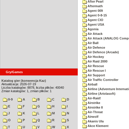
After Pearl
Aftermath
Agent 009
Agent 0-8-15
Agent CIO
Agent USA
Agonia
Air Attack
Air Attack (ANALOG Comp
Air Ball
Air Defence
Air Defence (Arcade)
Air Hockey
Air Raid 2000
Air Rescue
Air Rescue I
Gry/Games
Air Support
Air Traffic Controller
Katalog gier (konwencja Kaz)
Aktualizacja: 2026-07-19
Airball
Liczba katalogów: 8878, liczba plików: 40040
Airline (Adventure Internati
Zmian katalogów: 1, zmian plików: 1
Airline (Ariolasoft)
Air-Raid!
0-9
A
B
C
D
Airstrike
E
F
G
H
I
Airstrike II
Air-Threat
J
K
L
M
N
Airwolf
O
P
Q
R
S
Akanis Ula
Akce Klement
T
U
V
W
X