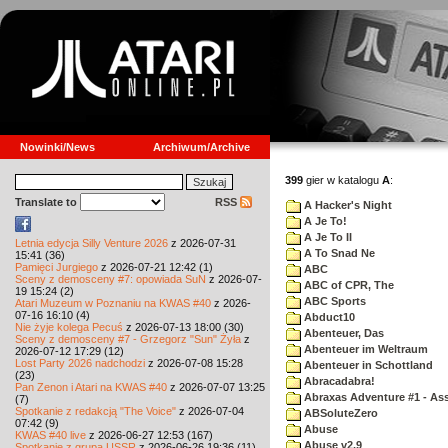
Nowinki/News
Archiwum/Archive
399
gier w katalogu
A
:
Translate to
RSS
A Hacker's Night
A Je To!
A Je To II
Letnia edycja Silly Venture 2026
z 2026-07-31
A To Snad Ne
15:41 (36)
Pamięci Jurgiego
z 2026-07-21 12:42 (1)
ABC
Sceny z demosceny #7: opowiada SuN
z 2026-07-
ABC of CPR, The
19 15:24 (2)
ABC Sports
Atari Muzeum w Poznaniu na KWAS #40
z 2026-
07-16 16:10 (4)
Abduct10
Nie żyje kolega Pecuś
z 2026-07-13 18:00 (30)
Abenteuer, Das
Sceny z demosceny #7 - Grzegorz "Sun" Żyła
z
Abenteuer im Weltraum
2026-07-12 17:29 (12)
Lost Party 2026 nadchodzi
z 2026-07-08 15:28
Abenteuer in Schottland
(23)
Abracadabra!
Pan Zenon i Atari na KWAS #40
z 2026-07-07 13:25
Abraxas Adventure #1 - Assa
(7)
Spotkanie z redakcją "The Voice"
z 2026-07-04
ABSoluteZero
07:42 (9)
Abuse
KWAS #40 live
z 2026-06-27 12:53 (167)
Abuse v2.9
Spotkanie z grupą USSR
z 2026-06-26 19:36 (11)