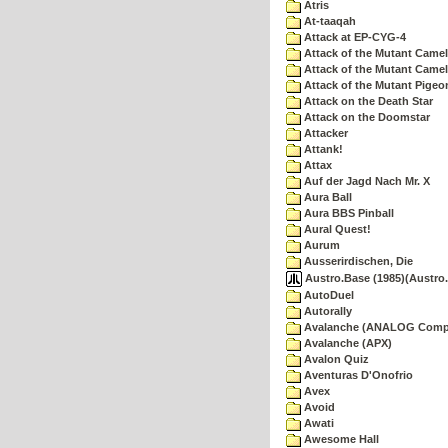
Atris
At-taaqah
Attack at EP-CYG-4
Attack of the Mutant Came
Attack of the Mutant Camel
Attack of the Mutant Pigeo
Attack on the Death Star
Attack on the Doomstar
Attacker
Attank!
Attax
Auf der Jagd Nach Mr. X
Aura Ball
Aura BBS Pinball
Aural Quest!
Aurum
Ausserirdischen, Die
Austro.Base (1985)(Austro.
AutoDuel
Autorally
Avalanche (ANALOG Comp
Avalanche (APX)
Avalon Quiz
Aventuras D'Onofrio
Avex
Avoid
Awati
Awesome Hall