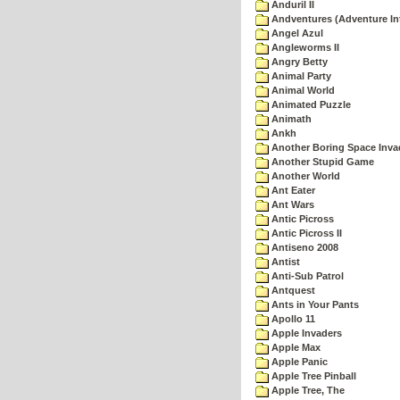
Anduril II
Andventures (Adventure Int
Angel Azul
Angleworms II
Angry Betty
Animal Party
Animal World
Animated Puzzle
Animath
Ankh
Another Boring Space Inv
Another Stupid Game
Another World
Ant Eater
Ant Wars
Antic Picross
Antic Picross II
Antiseno 2008
Antist
Anti-Sub Patrol
Antquest
Ants in Your Pants
Apollo 11
Apple Invaders
Apple Max
Apple Panic
Apple Tree Pinball
Apple Tree, The