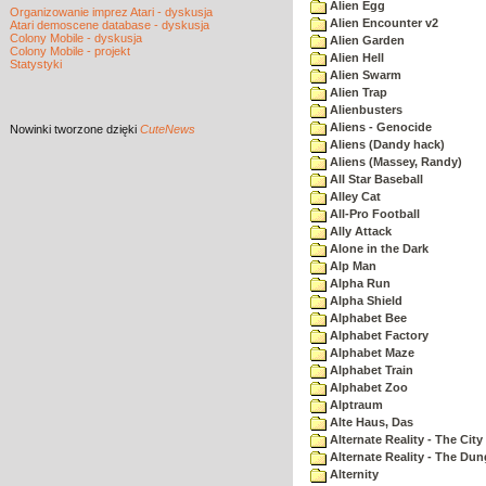
Alien Egg
Organizowanie imprez Atari - dyskusja
Alien Encounter v2
Atari demoscene database - dyskusja
Colony Mobile - dyskusja
Alien Garden
Colony Mobile - projekt
Alien Hell
Statystyki
Alien Swarm
Alien Trap
Alienbusters
Aliens - Genocide
Nowinki
tworzone dzięki
CuteNews
Aliens (Dandy hack)
Aliens (Massey, Randy)
All Star Baseball
Alley Cat
All-Pro Football
Ally Attack
Alone in the Dark
Alp Man
Alpha Run
Alpha Shield
Alphabet Bee
Alphabet Factory
Alphabet Maze
Alphabet Train
Alphabet Zoo
Alptraum
Alte Haus, Das
Alternate Reality - The City
Alternate Reality - The Du
Alternity