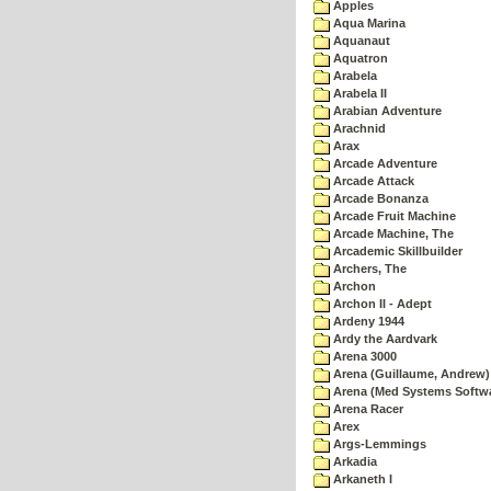
Apples
Aqua Marina
Aquanaut
Aquatron
Arabela
Arabela II
Arabian Adventure
Arachnid
Arax
Arcade Adventure
Arcade Attack
Arcade Bonanza
Arcade Fruit Machine
Arcade Machine, The
Arcademic Skillbuilder
Archers, The
Archon
Archon II - Adept
Ardeny 1944
Ardy the Aardvark
Arena 3000
Arena (Guillaume, Andrew)
Arena (Med Systems Softw
Arena Racer
Arex
Args-Lemmings
Arkadia
Arkaneth I