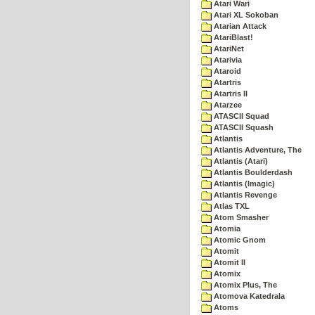
Atari Wari
Atari XL Sokoban
Atarian Attack
AtariBlast!
AtariNet
Atarivia
Ataroid
Atartris
Atartris II
Atarzee
ATASCII Squad
ATASCII Squash
Atlantis
Atlantis Adventure, The
Atlantis (Atari)
Atlantis Boulderdash
Atlantis (Imagic)
Atlantis Revenge
Atlas TXL
Atom Smasher
Atomia
Atomic Gnom
Atomit
Atomit II
Atomix
Atomix Plus, The
Atomova Katedrala
Atoms