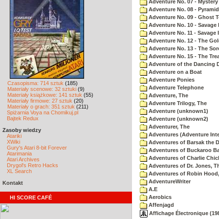
Adventure No. 07 - Myster
Adventure No. 08 - Pyrami
Adventure No. 09 - Ghost 
Adventure No. 10 - Savage Is
Adventure No. 11 - Savage Is
Adventure No. 12 - The Go
Adventure No. 13 - The Sor
Adventure No. 15 - The Tr
Adventure of the Dancing 
Adventure on a Boat
Adventure Ponies
Czasopisma: 714 sztuk
(185)
Adventure Telephone
Materiały scenowe: 32 sztuki
(9)
Materiały książkowe: 141 sztuk
(55)
Adventure, The
Materiały firmowe: 27 sztuk
(20)
Adventure Trilogy, The
Materiały o grach: 351 sztuk
(211)
Adventure (unknown1)
Spiżarnia Voya na Chomikuj.pl
Bajtek Redux
Adventure (unknown2)
Adventurer, The
Zasoby wiedzy
Adventures (Adventure Inte
Atariki
XWiki
Adventures of Barsak the D
Gury's Atari 8-bit Forever
Adventures of Buckaroo Ba
Atarimania
Adventures of Charlie Chic
Atari Archives
Drygol's Retro Hacks
Adventures of Dr. Jones, T
XL Search
Adventures of Robin Hood
AdventureWriter
Kontakt
A.E
Aerobics
HI SCORE CAFÉ
Affenjagd
Affichage Électronique (198