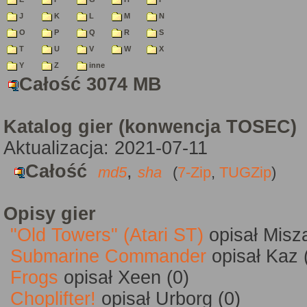
J
K
L
M
N
O
P
Q
R
S
T
U
V
W
X
Y
Z
inne
Całość 3074 MB
Katalog gier (konwencja TOSEC)
Aktualizacja: 2021-07-11
Całość
,
md5
sha
(
7-Zip
,
TUGZip
)
Opisy gier
"Old Towers" (Atari ST)
opisał Misz
Submarine Commander
opisał Kaz 
Frogs
opisał Xeen (0)
Choplifter!
opisał Urborg (0)