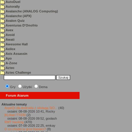
AutoDuel
Autorally
Avalanche (ANALOG Computing)
Avalanche (APX)
Avalon Quiz
Aventuras D'Onofrio
Avex
Avoid
Awati
Awesome Hall
Axilox
Axis Assassin
Ayo
A-Zone
Aztec
Aztec Challenge
Gry
Użytki
Dema
Forum Atarum
Aktualne tematy
AspeQt dla Androida z obsługą SIO...
(40)
ostatni: 08-08-2026 10:41, Rocky
[K] Atari TT030
(2)
ostatni: 08-08-2026 09:52, goolash
RMT hacking
(470)
ostatni: 07-08-2026 22:25, emkay
O co chodzi w grze Kasiarz?
(8)