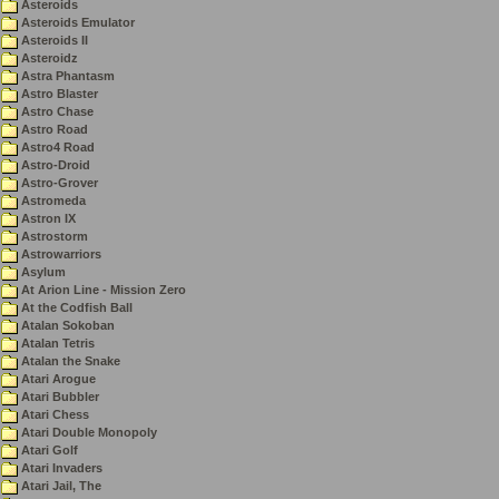
Asteroids
Asteroids Emulator
Asteroids II
Asteroidz
Astra Phantasm
Astro Blaster
Astro Chase
Astro Road
Astro4 Road
Astro-Droid
Astro-Grover
Astromeda
Astron IX
Astrostorm
Astrowarriors
Asylum
At Arion Line - Mission Zero
At the Codfish Ball
Atalan Sokoban
Atalan Tetris
Atalan the Snake
Atari Arogue
Atari Bubbler
Atari Chess
Atari Double Monopoly
Atari Golf
Atari Invaders
Atari Jail, The