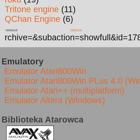
Tritone engine
(11)
QChan Engine
(6)
nowsze
starsze
rchive=&subaction=showfull&id=17
Emulatory
Emulator Atari800Win
Emulator Atari800Win PLus 4.0 (W
Emulator Atari++ (multiplatform)
Emulator Altirra (Windows)
Biblioteka Atarowca