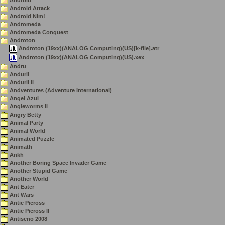
Android
Android Attack
Android Nim!
Andromeda
Andromeda Conquest
Androton
Androton (19xx)(ANALOG Computing)(US)[k-file].atr
Androton (19xx)(ANALOG Computing)(US).xex
Andru
Anduril
Anduril II
Andventures (Adventure International)
Angel Azul
Angleworms II
Angry Betty
Animal Party
Animal World
Animated Puzzle
Animath
Ankh
Another Boring Space Invader Game
Another Stupid Game
Another World
Ant Eater
Ant Wars
Antic Picross
Antic Picross II
Antiseno 2008