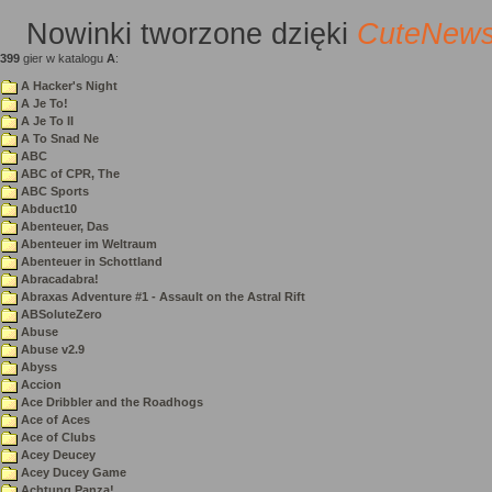
Nowinki
tworzone dzięki
CuteNew
399
gier w katalogu
A
:
A Hacker's Night
A Je To!
A Je To II
A To Snad Ne
ABC
ABC of CPR, The
ABC Sports
Abduct10
Abenteuer, Das
Abenteuer im Weltraum
Abenteuer in Schottland
Abracadabra!
Abraxas Adventure #1 - Assault on the Astral Rift
ABSoluteZero
Abuse
Abuse v2.9
Abyss
Accion
Ace Dribbler and the Roadhogs
Ace of Aces
Ace of Clubs
Acey Deucey
Acey Ducey Game
Achtung Panza!