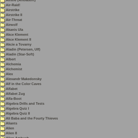
Airline (Ariolasoft)
Air-Raid!
Airstrike
Airstrike II
Air-Threat
Airwolf
Akanis Ula
Akce Klement
Akce Klement II
Akcie a Tovarny
Aladin (Petersen, Ulf)
Aladin (Star-Soft)
Albert
Alchemia
Alchemist
Alex
Alexandr Makedonsky
Alf in the Color Caves
Alfabet
Alfabet Zug
Alfa-Boot
Algebra Drills and Tests
Algebra Quiz I
Algebra Quiz II
Ali Baba and the Fourty Thieves
Aliants
Alien
Alien 8