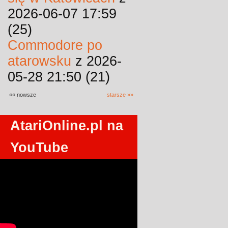
2026-06-07 17:59
(25)
Commodore po
atarowsku
z 2026-
05-28 21:50 (21)
«« nowsze
starsze »»
AtariOnline.pl na
YouTube