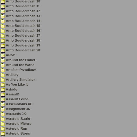
Arno Boulderdash 10
Arno Boulderdash 11
Arno Boulderdash 12
Arno Boulderdash 13
Arno Boulderdash 14
Arno Boulderdash 15
Arno Boulderdash 16
Arno Boulderdash 17
Arno Boulderdash 18
Arno Boulderdash 19
Arno Boulderdash 20
ARoP
Around the Planet
Around the World
Artefakt Przodkow
Artillery
Artillery Simulator
As You Like It
Ashido
Assault!
Assault Force
Assembloids XE
Assignment 46
Asteraxis 2K
Asteroid Battle
Asteroid Miners
Asteroid Run
Asteroid Storm