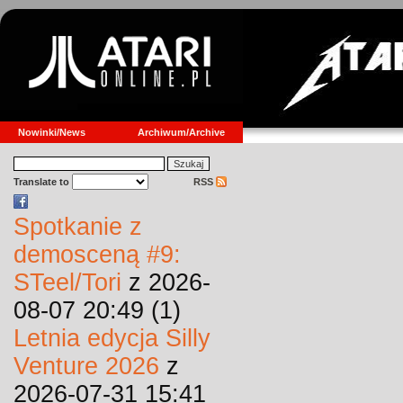
Nowinki/News
Archiwum/Archive
Translate to
RSS
Spotkanie z
demosceną #9:
STeel/Tori
z 2026-
08-07 20:49 (1)
Letnia edycja Silly
Venture 2026
z
2026-07-31 15:41