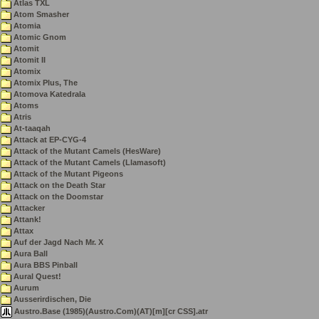
Atlas TXL
Atom Smasher
Atomia
Atomic Gnom
Atomit
Atomit II
Atomix
Atomix Plus, The
Atomova Katedrala
Atoms
Atris
At-taaqah
Attack at EP-CYG-4
Attack of the Mutant Camels (HesWare)
Attack of the Mutant Camels (Llamasoft)
Attack of the Mutant Pigeons
Attack on the Death Star
Attack on the Doomstar
Attacker
Attank!
Attax
Auf der Jagd Nach Mr. X
Aura Ball
Aura BBS Pinball
Aural Quest!
Aurum
Ausserirdischen, Die
Austro.Base (1985)(Austro.Com)(AT)[m][cr CSS].atr