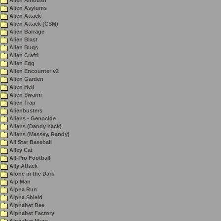
Alien Ambush
Alien Asylums
Alien Attack
Alien Attack (CSM)
Alien Barrage
Alien Blast
Alien Bugs
Alien Craft!
Alien Egg
Alien Encounter v2
Alien Garden
Alien Hell
Alien Swarm
Alien Trap
Alienbusters
Aliens - Genocide
Aliens (Dandy hack)
Aliens (Massey, Randy)
All Star Baseball
Alley Cat
All-Pro Football
Ally Attack
Alone in the Dark
Alp Man
Alpha Run
Alpha Shield
Alphabet Bee
Alphabet Factory