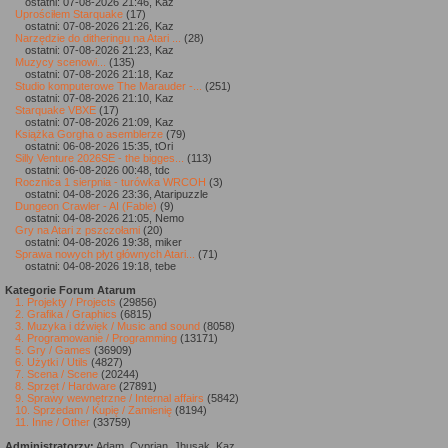
ostatni: 07-08-2026 21:46, Kaz
Uprościłem Starquake
(17)
ostatni: 07-08-2026 21:26, Kaz
Narzędzie do ditheringu na Atari ...
(28)
ostatni: 07-08-2026 21:23, Kaz
Muzycy scenowi...
(135)
ostatni: 07-08-2026 21:18, Kaz
Studio komputerowe The Marauder -...
(251)
ostatni: 07-08-2026 21:10, Kaz
Starquake VBXE
(17)
ostatni: 07-08-2026 21:09, Kaz
Książka Gorgha o asemblerze
(79)
ostatni: 06-08-2026 15:35, tOri
Silly Venture 2026SE - the bigges...
(113)
ostatni: 06-08-2026 00:48, tdc
Rocznica 1 sierpnia - turówka WRCOH
(3)
ostatni: 04-08-2026 23:36, Ataripuzzle
Dungeon Crawler - AI (Fable)
(9)
ostatni: 04-08-2026 21:05, Nemo
Gry na Atari z pszczołami
(20)
ostatni: 04-08-2026 19:38, miker
Sprawa nowych płyt głównych Atari...
(71)
ostatni: 04-08-2026 19:18, tebe
Kategorie Forum Atarum
1. Projekty / Projects
(29856)
2. Grafika / Graphics
(6815)
3. Muzyka i dźwięk / Music and sound
(8058)
4. Programowanie / Programming
(13171)
5. Gry / Games
(36909)
6. Użytki / Utils
(4827)
7. Scena / Scene
(20244)
8. Sprzęt / Hardware
(27891)
9. Sprawy wewnętrzne / Internal affairs
(5842)
10. Sprzedam / Kupię / Zamienię
(8194)
11. Inne / Other
(33759)
Administratorzy:
Adam, Cyprian, Jhusak, Kaz