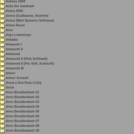
Ardeny 1944
Ardy the Aardvark
Arena 3000
Arena (Guillaume, Andrew)
Arena (Med Systems Software)
Arena Racer
Arex
Args-Lemmings
Arkadia
Arkaneth I
Arkaneth II
Arkanoid
Arkanoid II (Pink Softhard)
Arkanoid II (Pro Soft, Kukisoft)
Arkanoid III
Arkon
Armor Assault
Arnal a Dva Draci Zuby
Arnie
Arno Boulderdash 01
Arno Boulderdash 02
Arno Boulderdash 03
Arno Boulderdash 04
Arno Boulderdash 05
Arno Boulderdash 06
Arno Boulderdash 07
Arno Boulderdash 08
Arno Boulderdash 09