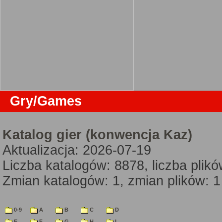
Gry/Games
Katalog gier (konwencja Kaz)
Aktualizacja: 2026-07-19
Liczba katalogów: 8878, liczba plik
Zmian katalogów: 1, zmian plików: 1
0-9
A
B
C
D
E
F
G
H
I