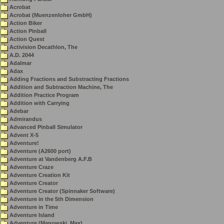
Acrobat
Acrobat (Muenzenloher GmbH)
Action Biker
Action Pinball
Action Quest
Activision Decathlon, The
A.D. 2044
Adalmar
Adax
Adding Fractions and Substracting Fractions
Addition and Subtraction Machine, The
Addition Practice Program
Addition with Carrying
Adebar
Admirandus
Advanced Pinball Simulator
Advent X-5
Adventure!
Adventure (A2600 port)
Adventure at Vandenberg A.F.B
Adventure Craze
Adventure Creation Kit
Adventure Creator
Adventure Creator (Spinnaker Software)
Adventure in the 5th Dimension
Adventure in Time
Adventure Island
Adventure (Manowski, Max)