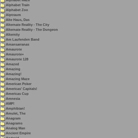
Alphabet Maze
Alphabet Train
Alphabet Zoo
Alptraum
Alte Haus, Das
Alternate Reality - The City
Alternate Reality - The Dungeon
Alternity
Am Laufenden Band
Amansarranas
Amaurote
Amaurote+
Amaurote 128
Amazed
Amazing
Amazing!
Amazing Maze
American Poker
Americas' Capitals!
Americas Cup
Amnesia
AMP!
Amphibian!
Amulet, The
Anagram
Anagrams
Analog Man
Ancient Empire