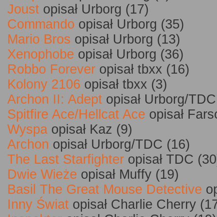
Joust
opisał Urborg (17)
Commando
opisał Urborg (35)
Mario Bros
opisał Urborg (13)
Xenophobe
opisał Urborg (36)
Robbo Forever
opisał tbxx (16)
Kolony 2106
opisał tbxx (3)
Archon II: Adept
opisał Urborg/TDC
Spitfire Ace/Hellcat Ace
opisał Fars
Wyspa
opisał Kaz (9)
Archon
opisał Urborg/TDC (16)
The Last Starfighter
opisał TDC (30
Dwie Wieże
opisał Muffy (19)
Basil The Great Mouse Detective
op
Inny Świat
opisał Charlie Cherry (1