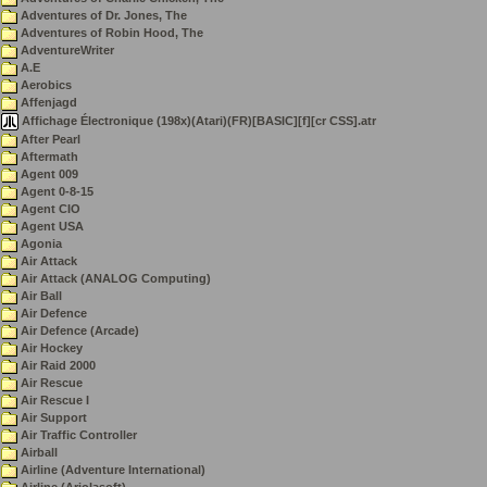
Adventures of Dr. Jones, The
Adventures of Robin Hood, The
AdventureWriter
A.E
Aerobics
Affenjagd
Affichage Électronique (198x)(Atari)(FR)[BASIC][f][cr CSS].atr
After Pearl
Aftermath
Agent 009
Agent 0-8-15
Agent CIO
Agent USA
Agonia
Air Attack
Air Attack (ANALOG Computing)
Air Ball
Air Defence
Air Defence (Arcade)
Air Hockey
Air Raid 2000
Air Rescue
Air Rescue I
Air Support
Air Traffic Controller
Airball
Airline (Adventure International)