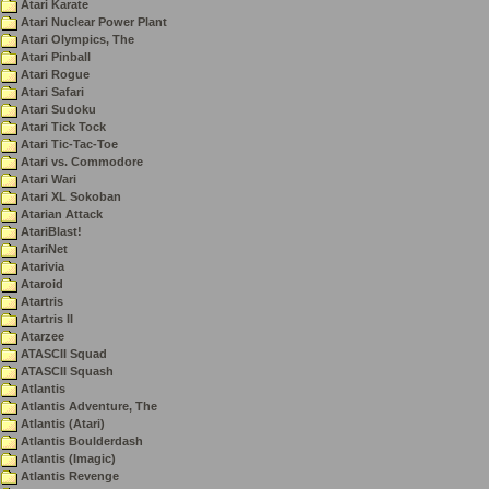
Atari Karate
Atari Nuclear Power Plant
Atari Olympics, The
Atari Pinball
Atari Rogue
Atari Safari
Atari Sudoku
Atari Tick Tock
Atari Tic-Tac-Toe
Atari vs. Commodore
Atari Wari
Atari XL Sokoban
Atarian Attack
AtariBlast!
AtariNet
Atarivia
Ataroid
Atartris
Atartris II
Atarzee
ATASCII Squad
ATASCII Squash
Atlantis
Atlantis Adventure, The
Atlantis (Atari)
Atlantis Boulderdash
Atlantis (Imagic)
Atlantis Revenge