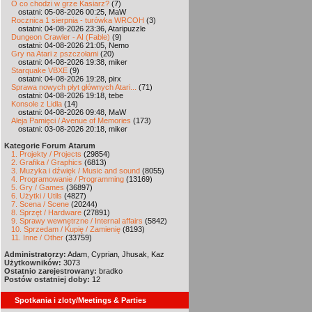
O co chodzi w grze Kasiarz?
(7)
ostatni: 05-08-2026 00:25, MaW
Rocznica 1 sierpnia - turówka WRCOH
(3)
ostatni: 04-08-2026 23:36, Ataripuzzle
Dungeon Crawler - AI (Fable)
(9)
ostatni: 04-08-2026 21:05, Nemo
Gry na Atari z pszczołami
(20)
ostatni: 04-08-2026 19:38, miker
Starquake VBXE
(9)
ostatni: 04-08-2026 19:28, pirx
Sprawa nowych płyt głównych Atari...
(71)
ostatni: 04-08-2026 19:18, tebe
Konsole z Lidla
(14)
ostatni: 04-08-2026 09:48, MaW
Aleja Pamięci / Avenue of Memories
(173)
ostatni: 03-08-2026 20:18, miker
Kategorie Forum Atarum
1. Projekty / Projects
(29854)
2. Grafika / Graphics
(6813)
3. Muzyka i dźwięk / Music and sound
(8055)
4. Programowanie / Programming
(13169)
5. Gry / Games
(36897)
6. Użytki / Utils
(4827)
7. Scena / Scene
(20244)
8. Sprzęt / Hardware
(27891)
9. Sprawy wewnętrzne / Internal affairs
(5842)
10. Sprzedam / Kupię / Zamienię
(8193)
11. Inne / Other
(33759)
Administratorzy:
Adam, Cyprian, Jhusak, Kaz
Użytkowników:
3073
Ostatnio zarejestrowany:
bradko
Postów ostatniej doby:
12
Spotkania i zloty/Meetings & Parties