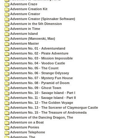
Adventure Craze
Adventure Creation Kit
Adventure Creator
Adventure Creator (Spinnaker Software)
Adventure in the 5th Dimension
Adventure in Time
Adventure Island
Adventure (Manowski, Max)
Adventure Master
Adventure No. 01 - Adventureland
Adventure No. 02 - Pirate Adventure
Adventure No. 03 - Mission Impossible
Adventure No. 04 - Voodoo Castle
Adventure No. 05 - The Count
Adventure No. 06 - Strange Odyssey
Adventure No. 07 - Mystery Fun House
Adventure No. 08 - Pyramid of Doom
Adventure No. 09 - Ghost Town
Adventure No. 10 - Savage Island - Part I
Adventure No. 11 - Savage Island - Part II
Adventure No. 12 - The Golden Voyage
Adventure No. 13 - The Sorcerer of Claymorgue Castle
Adventure No. 15 - The Treasure of Andromeda
Adventure of the Dancing Dragon, The
Adventure on a Boat
Adventure Ponies
Adventure Telephone
Adventure, The