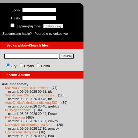
Login:
Hasło:
Zapamiętaj mnie
Zapomniane hasło?
Poproś o członkostwo
Szukaj plików/Search files
Gry
Użytki
Dema
Forum Atarum
Aktualne tematy
Książka Gorgha o asemblerze
(77)
ostatni: 06-08-2026 00:51, tdc
Silly Venture 2026SE - the bigges...
(113)
ostatni: 06-08-2026 00:48, tdc
AspeQt dla Androida z obsługą SIO...
(39)
ostatni: 05-08-2026 23:48, greblus
Muzycy scenowi...
(134)
ostatni: 05-08-2026 20:44, Foster
RMT hacking
(468)
ostatni: 05-08-2026 18:57, emkay
Narzędzie do ditheringu na Atari ...
(26)
ostatni: 05-08-2026 17:10, amarok
Uprościłem Starquake
(16)
ostatni: 05-08-2026 00:34, Bca