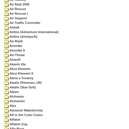
Air Raid 2000
Air Rescue
Air Rescue I
Air Support
Air Traffic Controller
Airball
Airline (Adventure International)
Airline (Ariolasoft)
Air-Raid!
Airstrike
Airstrike II
Air-Threat
Airwolf
Akanis Ula
Akce Klement
Akce Klement II
Akcie a Tovarny
Aladin (Petersen, Ulf)
Aladin (Star-Soft)
Albert
Alchemia
Alchemist
Alex
Alexandr Makedonsky
Alf in the Color Caves
Alfabet
Alfabet Zug
Alfa-Boot