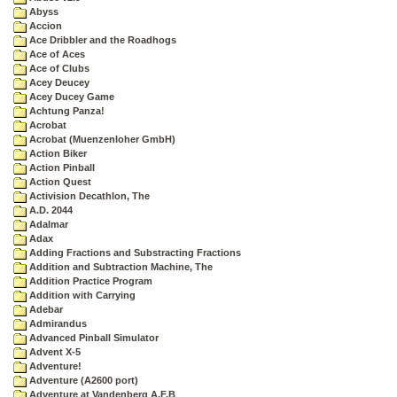
Abyss
Accion
Ace Dribbler and the Roadhogs
Ace of Aces
Ace of Clubs
Acey Deucey
Acey Ducey Game
Achtung Panza!
Acrobat
Acrobat (Muenzenloher GmbH)
Action Biker
Action Pinball
Action Quest
Activision Decathlon, The
A.D. 2044
Adalmar
Adax
Adding Fractions and Substracting Fractions
Addition and Subtraction Machine, The
Addition Practice Program
Addition with Carrying
Adebar
Admirandus
Advanced Pinball Simulator
Advent X-5
Adventure!
Adventure (A2600 port)
Adventure at Vandenberg A.F.B