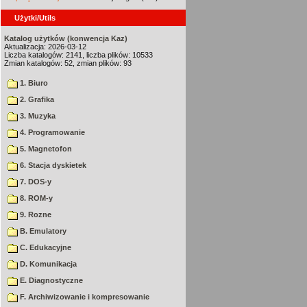
Użytki/Utils
Katalog użytków (konwencja Kaz)
Aktualizacja: 2026-03-12
Liczba katalogów: 2141, liczba plików: 10533
Zmian katalogów: 52, zmian plików: 93
1. Biuro
2. Grafika
3. Muzyka
4. Programowanie
5. Magnetofon
6. Stacja dyskietek
7. DOS-y
8. ROM-y
9. Rozne
B. Emulatory
C. Edukacyjne
D. Komunikacja
E. Diagnostyczne
F. Archiwizowanie i kompresowanie