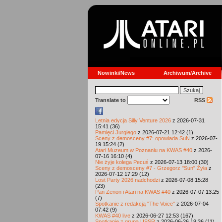
Nowinki/News
Archiwum/Archive
Translate to
RSS
Letnia edycja Silly Venture 2026
z 2026-07-31
15:41 (36)
Pamięci Jurgiego
z 2026-07-21 12:42 (1)
Sceny z demosceny #7: opowiada SuN
z 2026-07-
19 15:24 (2)
Atari Muzeum w Poznaniu na KWAS #40
z 2026-
07-16 16:10 (4)
Nie żyje kolega Pecuś
z 2026-07-13 18:00 (30)
Sceny z demosceny #7 - Grzegorz "Sun" Żyła
z
2026-07-12 17:29 (12)
Lost Party 2026 nadchodzi
z 2026-07-08 15:28
(23)
Pan Zenon i Atari na KWAS #40
z 2026-07-07 13:25
(7)
Spotkanie z redakcją "The Voice"
z 2026-07-04
07:42 (9)
KWAS #40 live
z 2026-06-27 12:53 (167)
Spotkanie z grupą USSR
z 2026-06-26 19:36 (11)