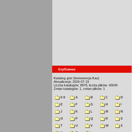
Gry/Games
Katalog gier (konwencja Kaz)
Aktualizacja: 2026-07-19
Liczba katalogów: 8878, liczba plików: 40040
Zmian katalogów: 1, zmian plików: 1
0-9
A
B
C
D
E
F
G
H
I
J
K
L
M
N
O
P
Q
R
S
T
U
V
W
X