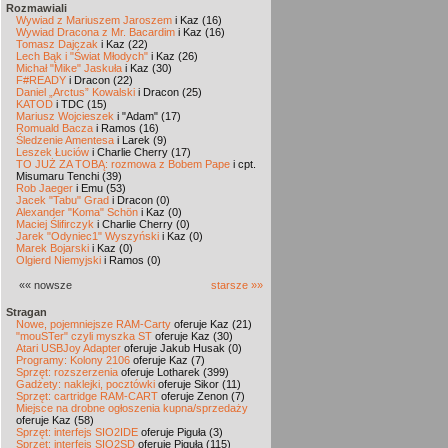
Rozmawiali
Wywiad z Mariuszem Jaroszem
i Kaz (16)
Wywiad Dracona z Mr. Bacardim
i Kaz (16)
Tomasz Dajczak
i Kaz (22)
Lech Bąk i "Świat Młodych"
i Kaz (26)
Michał "Mike" Jaskuła
i Kaz (30)
F#READY
i Dracon (22)
Daniel „Arctus” Kowalski
i Dracon (25)
KATOD
i TDC (15)
Mariusz Wojcieszek
i "Adam" (17)
Romuald Bacza
i Ramos (16)
Śledzenie Amentesa
i Larek (9)
Leszek Łuciów
i Charlie Cherry (17)
TO JUŻ ZA TOBĄ: rozmowa z Bobem Pape
i cpt.
Misumaru Tenchi (39)
Rob Jaeger
i Emu (53)
Jacek "Tabu" Grad
i Dracon (0)
Alexander "Koma" Schön
i Kaz (0)
Maciej Ślifirczyk
i Charlie Cherry (0)
Jarek "Odyniec1" Wyszyński
i Kaz (0)
Marek Bojarski
i Kaz (0)
Olgierd Niemyjski
i Ramos (0)
«« nowsze
starsze »»
Stragan
Nowe, pojemniejsze RAM-Carty
oferuje Kaz (21)
"mouSTer" czyli myszka ST
oferuje Kaz (30)
Atari USBJoy Adapter
oferuje Jakub Husak (0)
Programy: Kolony 2106
oferuje Kaz (7)
Sprzęt: rozszerzenia
oferuje Lotharek (399)
Gadżety: naklejki, pocztówki
oferuje Sikor (11)
Sprzęt: cartridge RAM-CART
oferuje Zenon (7)
Miejsce na drobne ogłoszenia kupna/sprzedaży
oferuje Kaz (58)
Sprzęt: interfejs SIO2IDE
oferuje Piguła (3)
Sprzęt: interfejs SIO2SD
oferuje Piguła (115)