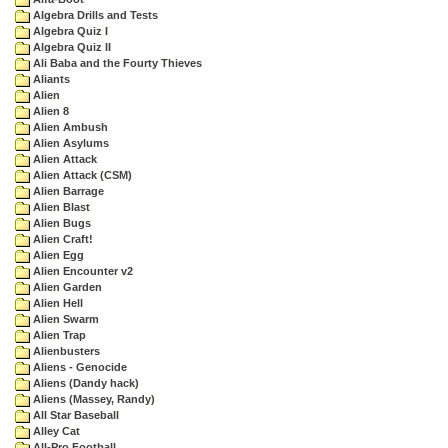
Algebra Drills and Tests
Algebra Quiz I
Algebra Quiz II
Ali Baba and the Fourty Thieves
Aliants
Alien
Alien 8
Alien Ambush
Alien Asylums
Alien Attack
Alien Attack (CSM)
Alien Barrage
Alien Blast
Alien Bugs
Alien Craft!
Alien Egg
Alien Encounter v2
Alien Garden
Alien Hell
Alien Swarm
Alien Trap
Alienbusters
Aliens - Genocide
Aliens (Dandy hack)
Aliens (Massey, Randy)
All Star Baseball
Alley Cat
All-Pro Football