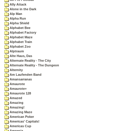
Ally Attack
Alone in the Dark
Alp Man
Alpha Run
Alpha Shield
Alphabet Bee
Alphabet Factory
Alphabet Maze
Alphabet Train
Alphabet Zoo
Alptraum
Alte Haus, Das
Alternate Reality - The City
Alternate Reality - The Dungeon
Alternity
Am Laufenden Band
Amansarranas
Amaurote
Amaurote+
Amaurote 128
Amazed
Amazing
Amazing!
Amazing Maze
American Poker
Americas' Capitals!
Americas Cup
Amnesia