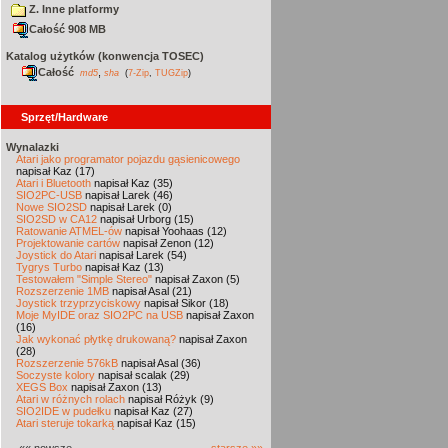
Z. Inne platformy
Całość 908 MB
Katalog użytków (konwencja TOSEC)
Całość
,
md5
sha
(
7-Zip
,
TUGZip
)
Sprzęt/Hardware
Wynalazki
Atari jako programator pojazdu gąsienicowego
napisał Kaz (17)
Atari i Bluetooth
napisał Kaz (35)
SIO2PC-USB
napisał Larek (46)
Nowe SIO2SD
napisał Larek (0)
SIO2SD w CA12
napisał Urborg (15)
Ratowanie ATMEL-ów
napisał Yoohaas (12)
Projektowanie cartów
napisał Zenon (12)
Joystick do Atari
napisał Larek (54)
Tygrys Turbo
napisał Kaz (13)
Testowałem "Simple Stereo"
napisał Zaxon (5)
Rozszerzenie 1MB
napisał Asal (21)
Joystick trzyprzyciskowy
napisał Sikor (18)
Moje MyIDE oraz SIO2PC na USB
napisał Zaxon
(16)
Jak wykonać płytkę drukowaną?
napisał Zaxon
(28)
Rozszerzenie 576kB
napisał Asal (36)
Soczyste kolory
napisał scalak (29)
XEGS Box
napisał Zaxon (13)
Atari w różnych rolach
napisał Różyk (9)
SIO2IDE w pudełku
napisał Kaz (27)
Atari steruje tokarką
napisał Kaz (15)