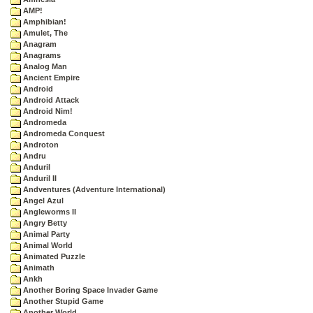
AMP!
Amphibian!
Amulet, The
Anagram
Anagrams
Analog Man
Ancient Empire
Android
Android Attack
Android Nim!
Andromeda
Andromeda Conquest
Androton
Andru
Anduril
Anduril II
Andventures (Adventure International)
Angel Azul
Angleworms II
Angry Betty
Animal Party
Animal World
Animated Puzzle
Animath
Ankh
Another Boring Space Invader Game
Another Stupid Game
Another World