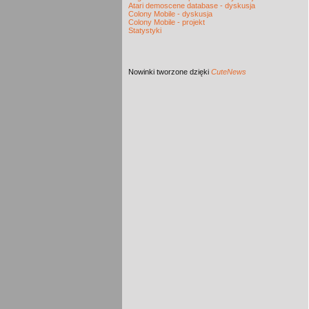
Atari demoscene database - dyskusja
Colony Mobile - dyskusja
Colony Mobile - projekt
Statystyki
Nowinki
tworzone dzięki
CuteNews