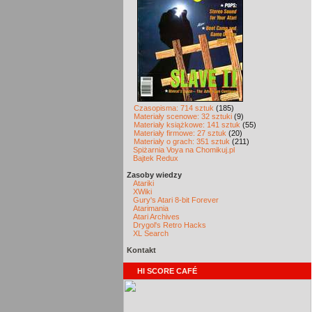
Czasopisma: 714 sztuk
(185)
Materiały scenowe: 32 sztuki
(9)
Materiały książkowe: 141 sztuk
(55)
Materiały firmowe: 27 sztuk
(20)
Materiały o grach: 351 sztuk
(211)
Spiżarnia Voya na Chomikuj.pl
Bajtek Redux
Zasoby wiedzy
Atariki
XWiki
Gury's Atari 8-bit Forever
Atarimania
Atari Archives
Drygol's Retro Hacks
XL Search
Kontakt
HI SCORE CAFÉ