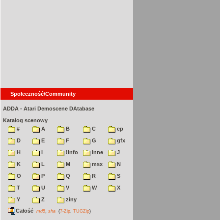
Społeczność/Community
ADDA - Atari Demoscene DAtabase
Katalog scenowy
#
A
B
C
cp
D
E
F
G
gfx
H
I
!info
inne
J
K
L
M
msx
N
O
P
Q
R
S
T
U
V
W
X
Y
Z
ziny
Całość
,
md5
sha
(
7-Zip
,
TUGZip
)