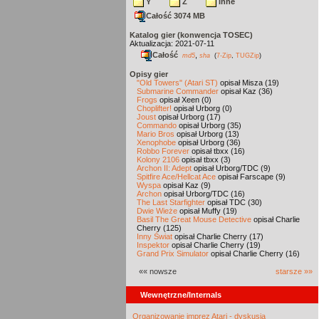
Y
Z
inne
Całość 3074 MB
Katalog gier (konwencja TOSEC)
Aktualizacja: 2021-07-11
Całość
,
md5
sha
(
7-Zip
,
TUGZip
)
Opisy gier
"Old Towers" (Atari ST)
opisał Misza (19)
Submarine Commander
opisał Kaz (36)
Frogs
opisał Xeen (0)
Choplifter!
opisał Urborg (0)
Joust
opisał Urborg (17)
Commando
opisał Urborg (35)
Mario Bros
opisał Urborg (13)
Xenophobe
opisał Urborg (36)
Robbo Forever
opisał tbxx (16)
Kolony 2106
opisał tbxx (3)
Archon II: Adept
opisał Urborg/TDC (9)
Spitfire Ace/Hellcat Ace
opisał Farscape (9)
Wyspa
opisał Kaz (9)
Archon
opisał Urborg/TDC (16)
The Last Starfighter
opisał TDC (30)
Dwie Wieże
opisał Muffy (19)
Basil The Great Mouse Detective
opisał Charlie
Cherry (125)
Inny Świat
opisał Charlie Cherry (17)
Inspektor
opisał Charlie Cherry (19)
Grand Prix Simulator
opisał Charlie Cherry (16)
«« nowsze
starsze »»
Wewnętrzne/Internals
Organizowanie imprez Atari - dyskusja