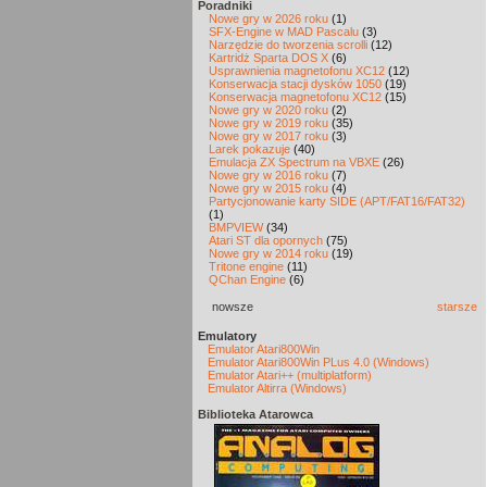
Poradniki
Nowe gry w 2026 roku
(1)
SFX-Engine w MAD Pascalu
(3)
Narzędzie do tworzenia scrolli
(12)
Kartridż Sparta DOS X
(6)
Usprawnienia magnetofonu XC12
(12)
Konserwacja stacji dysków 1050
(19)
Konserwacja magnetofonu XC12
(15)
Nowe gry w 2020 roku
(2)
Nowe gry w 2019 roku
(35)
Nowe gry w 2017 roku
(3)
Larek pokazuje
(40)
Emulacja ZX Spectrum na VBXE
(26)
Nowe gry w 2016 roku
(7)
Nowe gry w 2015 roku
(4)
Partycjonowanie karty SIDE (APT/FAT16/FAT32)
(1)
BMPVIEW
(34)
Atari ST dla opornych
(75)
Nowe gry w 2014 roku
(19)
Tritone engine
(11)
QChan Engine
(6)
nowsze
starsze
Emulatory
Emulator Atari800Win
Emulator Atari800Win PLus 4.0 (Windows)
Emulator Atari++ (multiplatform)
Emulator Altirra (Windows)
Biblioteka Atarowca