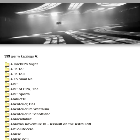
399
gier w katalogu
A
:
A Hacker's Night
A Je To!
A Je To II
A To Snad Ne
ABC
ABC of CPR, The
ABC Sports
Abduct10
Abenteuer, Das
Abenteuer im Weltraum
Abenteuer in Schottland
Abracadabra!
Abraxas Adventure #1 - Assault on the Astral Rift
ABSoluteZero
Abuse
Abuse v2.9