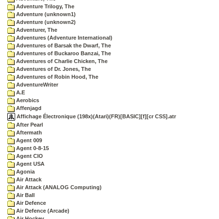
Adventure Trilogy, The
Adventure (unknown1)
Adventure (unknown2)
Adventurer, The
Adventures (Adventure International)
Adventures of Barsak the Dwarf, The
Adventures of Buckaroo Banzai, The
Adventures of Charlie Chicken, The
Adventures of Dr. Jones, The
Adventures of Robin Hood, The
AdventureWriter
A.E
Aerobics
Affenjagd
Affichage Électronique (198x)(Atari)(FR)[BASIC][f][cr CSS].atr
After Pearl
Aftermath
Agent 009
Agent 0-8-15
Agent CIO
Agent USA
Agonia
Air Attack
Air Attack (ANALOG Computing)
Air Ball
Air Defence
Air Defence (Arcade)
Air Hockey