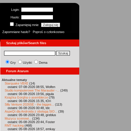
Login:
Hasło:
Zapamiętaj mnie
Zapomniane hasło?
Poproś o członkostwo
Szukaj plików/Search files
Gry
Użytki
Dema
Forum Atarum
Aktualne tematy
Starquake VBXE
(14)
ostatni: 07-08-2026 08:55, Wolfen
Studio komputerowe The Marauder -...
(249)
ostatni: 06-08-2026 19:56, pigula
Książka Gorgha o asemblerze
(79)
ostatni: 06-08-2026 15:35, tOri
Silly Venture 2026SE - the bigges...
(113)
ostatni: 06-08-2026 00:48, tdc
AspeQt dla Androida z obsługą SIO...
(39)
ostatni: 05-08-2026 23:48, greblus
Muzycy scenowi...
(134)
ostatni: 05-08-2026 20:44, Foster
RMT hacking
(468)
ostatni: 05-08-2026 18:57, emkay