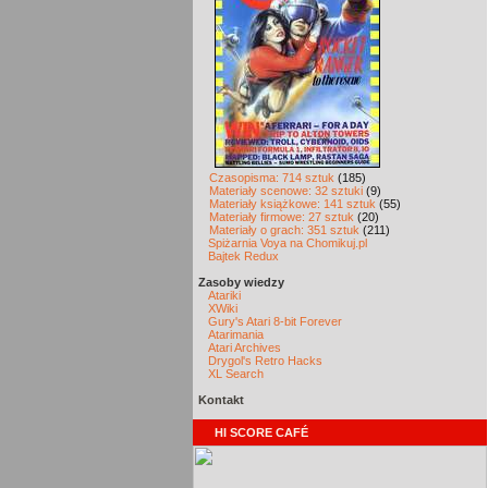
Czasopisma: 714 sztuk
(185)
Materiały scenowe: 32 sztuki
(9)
Materiały książkowe: 141 sztuk
(55)
Materiały firmowe: 27 sztuk
(20)
Materiały o grach: 351 sztuk
(211)
Spiżarnia Voya na Chomikuj.pl
Bajtek Redux
Zasoby wiedzy
Atariki
XWiki
Gury's Atari 8-bit Forever
Atarimania
Atari Archives
Drygol's Retro Hacks
XL Search
Kontakt
HI SCORE CAFÉ