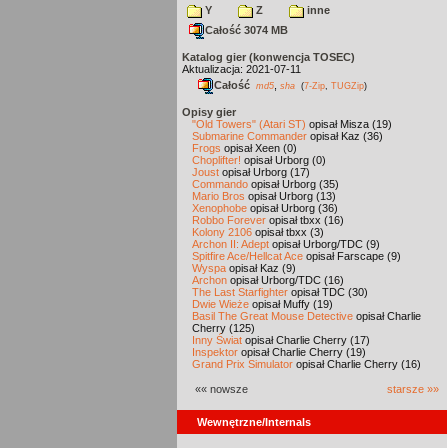
Y
Z
inne
Całość 3074 MB
Katalog gier (konwencja TOSEC)
Aktualizacja: 2021-07-11
Całość
,
md5
sha
(
7-Zip
,
TUGZip
)
Opisy gier
"Old Towers" (Atari ST)
opisał Misza (19)
Submarine Commander
opisał Kaz (36)
Frogs
opisał Xeen (0)
Choplifter!
opisał Urborg (0)
Joust
opisał Urborg (17)
Commando
opisał Urborg (35)
Mario Bros
opisał Urborg (13)
Xenophobe
opisał Urborg (36)
Robbo Forever
opisał tbxx (16)
Kolony 2106
opisał tbxx (3)
Archon II: Adept
opisał Urborg/TDC (9)
Spitfire Ace/Hellcat Ace
opisał Farscape (9)
Wyspa
opisał Kaz (9)
Archon
opisał Urborg/TDC (16)
The Last Starfighter
opisał TDC (30)
Dwie Wieże
opisał Muffy (19)
Basil The Great Mouse Detective
opisał Charlie
Cherry (125)
Inny Świat
opisał Charlie Cherry (17)
Inspektor
opisał Charlie Cherry (19)
Grand Prix Simulator
opisał Charlie Cherry (16)
«« nowsze
starsze »»
Wewnętrzne/Internals