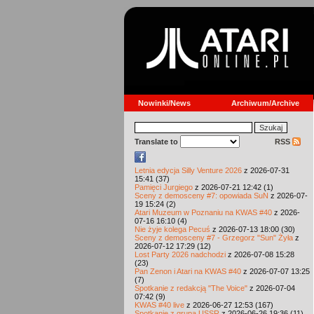
Nowinki/News
Archiwum/Archive
Translate to
RSS
Letnia edycja Silly Venture 2026
z 2026-07-31
15:41 (37)
Pamięci Jurgiego
z 2026-07-21 12:42 (1)
Sceny z demosceny #7: opowiada SuN
z 2026-07-
19 15:24 (2)
Atari Muzeum w Poznaniu na KWAS #40
z 2026-
07-16 16:10 (4)
Nie żyje kolega Pecuś
z 2026-07-13 18:00 (30)
Sceny z demosceny #7 - Grzegorz "Sun" Żyła
z
2026-07-12 17:29 (12)
Lost Party 2026 nadchodzi
z 2026-07-08 15:28
(23)
Pan Zenon i Atari na KWAS #40
z 2026-07-07 13:25
(7)
Spotkanie z redakcją "The Voice"
z 2026-07-04
07:42 (9)
KWAS #40 live
z 2026-06-27 12:53 (167)
Spotkanie z grupą USSR
z 2026-06-26 19:36 (11)