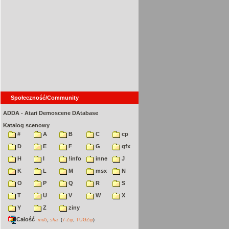
Społeczność/Community
ADDA - Atari Demoscene DAtabase
Katalog scenowy
#
A
B
C
cp
D
E
F
G
gfx
H
I
!info
inne
J
K
L
M
msx
N
O
P
Q
R
S
T
U
V
W
X
Y
Z
ziny
Całość
,
md5
sha
(
7-Zip
,
TUGZip
)