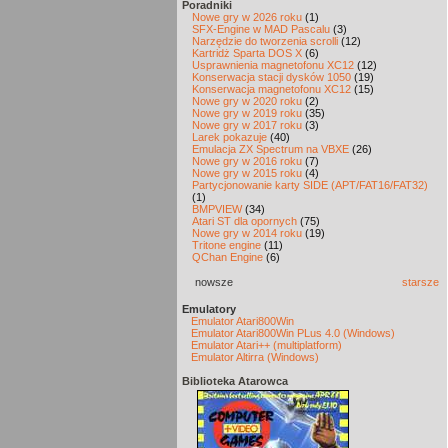
Poradniki
Nowe gry w 2026 roku
(1)
SFX-Engine w MAD Pascalu
(3)
Narzędzie do tworzenia scrolli
(12)
Kartridż Sparta DOS X
(6)
Usprawnienia magnetofonu XC12
(12)
Konserwacja stacji dysków 1050
(19)
Konserwacja magnetofonu XC12
(15)
Nowe gry w 2020 roku
(2)
Nowe gry w 2019 roku
(35)
Nowe gry w 2017 roku
(3)
Larek pokazuje
(40)
Emulacja ZX Spectrum na VBXE
(26)
Nowe gry w 2016 roku
(7)
Nowe gry w 2015 roku
(4)
Partycjonowanie karty SIDE (APT/FAT16/FAT32)
(1)
BMPVIEW
(34)
Atari ST dla opornych
(75)
Nowe gry w 2014 roku
(19)
Tritone engine
(11)
QChan Engine
(6)
nowsze
starsze
Emulatory
Emulator Atari800Win
Emulator Atari800Win PLus 4.0 (Windows)
Emulator Atari++ (multiplatform)
Emulator Altirra (Windows)
Biblioteka Atarowca