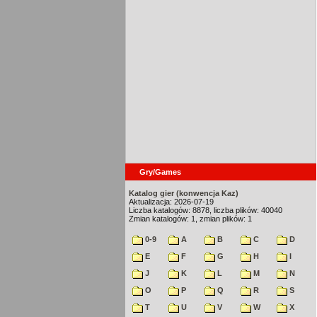
Gry/Games
Katalog gier (konwencja Kaz)
Aktualizacja: 2026-07-19
Liczba katalogów: 8878, liczba plików: 40040
Zmian katalogów: 1, zmian plików: 1
0-9
A
B
C
D
E
F
G
H
I
J
K
L
M
N
O
P
Q
R
S
T
U
V
W
X