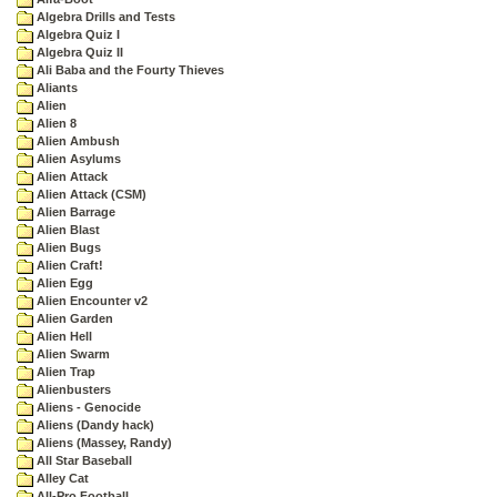
Algebra Drills and Tests
Algebra Quiz I
Algebra Quiz II
Ali Baba and the Fourty Thieves
Aliants
Alien
Alien 8
Alien Ambush
Alien Asylums
Alien Attack
Alien Attack (CSM)
Alien Barrage
Alien Blast
Alien Bugs
Alien Craft!
Alien Egg
Alien Encounter v2
Alien Garden
Alien Hell
Alien Swarm
Alien Trap
Alienbusters
Aliens - Genocide
Aliens (Dandy hack)
Aliens (Massey, Randy)
All Star Baseball
Alley Cat
All-Pro Football