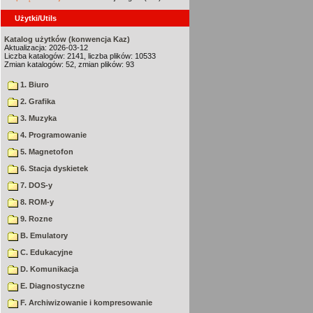
Użytki/Utils
Katalog użytków (konwencja Kaz)
Aktualizacja: 2026-03-12
Liczba katalogów: 2141, liczba plików: 10533
Zmian katalogów: 52, zmian plików: 93
1. Biuro
2. Grafika
3. Muzyka
4. Programowanie
5. Magnetofon
6. Stacja dyskietek
7. DOS-y
8. ROM-y
9. Rozne
B. Emulatory
C. Edukacyjne
D. Komunikacja
E. Diagnostyczne
F. Archiwizowanie i kompresowanie