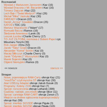
Rozmawiali
Wywiad z Mariuszem Jaroszem
i Kaz (16)
Wywiad Dracona z Mr. Bacardim
i Kaz (16)
Tomasz Dajczak
i Kaz (22)
Lech Bąk i "Świat Młodych"
i Kaz (26)
Michał "Mike" Jaskuła
i Kaz (30)
F#READY
i Dracon (22)
Daniel „Arctus” Kowalski
i Dracon (25)
KATOD
i TDC (15)
Mariusz Wojcieszek
i "Adam" (17)
Romuald Bacza
i Ramos (16)
Śledzenie Amentesa
i Larek (9)
Leszek Łuciów
i Charlie Cherry (17)
TO JUŻ ZA TOBĄ: rozmowa z Bobem Pape
i cpt.
Misumaru Tenchi (39)
Rob Jaeger
i Emu (53)
Jacek "Tabu" Grad
i Dracon (0)
Alexander "Koma" Schön
i Kaz (0)
Maciej Ślifirczyk
i Charlie Cherry (0)
Jarek "Odyniec1" Wyszyński
i Kaz (0)
Marek Bojarski
i Kaz (0)
Olgierd Niemyjski
i Ramos (0)
«« nowsze
starsze »»
Stragan
Nowe, pojemniejsze RAM-Carty
oferuje Kaz (21)
"mouSTer" czyli myszka ST
oferuje Kaz (30)
Atari USBJoy Adapter
oferuje Jakub Husak (0)
Programy: Kolony 2106
oferuje Kaz (7)
Sprzęt: rozszerzenia
oferuje Lotharek (399)
Gadżety: naklejki, pocztówki
oferuje Sikor (11)
Sprzęt: cartridge RAM-CART
oferuje Zenon (7)
Miejsce na drobne ogłoszenia kupna/sprzedaży
oferuje Kaz (58)
Sprzęt: interfejs SIO2IDE
oferuje Piguła (3)
Sprzęt: interfejs SIO2SD
oferuje Piguła (115)