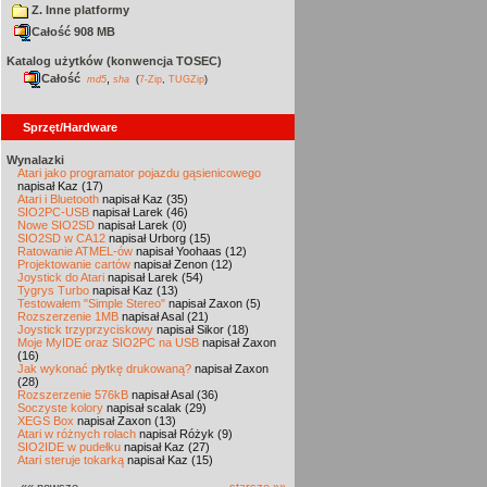
Z. Inne platformy
Całość 908 MB
Katalog użytków (konwencja TOSEC)
Całość
,
md5
sha
(
7-Zip
,
TUGZip
)
Sprzęt/Hardware
Wynalazki
Atari jako programator pojazdu gąsienicowego
napisał Kaz (17)
Atari i Bluetooth
napisał Kaz (35)
SIO2PC-USB
napisał Larek (46)
Nowe SIO2SD
napisał Larek (0)
SIO2SD w CA12
napisał Urborg (15)
Ratowanie ATMEL-ów
napisał Yoohaas (12)
Projektowanie cartów
napisał Zenon (12)
Joystick do Atari
napisał Larek (54)
Tygrys Turbo
napisał Kaz (13)
Testowałem "Simple Stereo"
napisał Zaxon (5)
Rozszerzenie 1MB
napisał Asal (21)
Joystick trzyprzyciskowy
napisał Sikor (18)
Moje MyIDE oraz SIO2PC na USB
napisał Zaxon
(16)
Jak wykonać płytkę drukowaną?
napisał Zaxon
(28)
Rozszerzenie 576kB
napisał Asal (36)
Soczyste kolory
napisał scalak (29)
XEGS Box
napisał Zaxon (13)
Atari w różnych rolach
napisał Różyk (9)
SIO2IDE w pudełku
napisał Kaz (27)
Atari steruje tokarką
napisał Kaz (15)