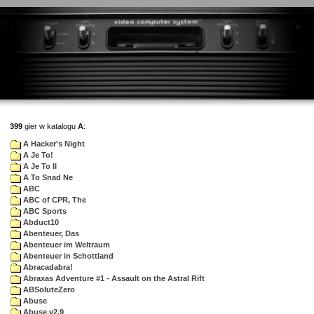
399
gier w katalogu
A
:
A Hacker's Night
A Je To!
A Je To II
A To Snad Ne
ABC
ABC of CPR, The
ABC Sports
Abduct10
Abenteuer, Das
Abenteuer im Weltraum
Abenteuer in Schottland
Abracadabra!
Abraxas Adventure #1 - Assault on the Astral Rift
ABSoluteZero
Abuse
Abuse v2.9