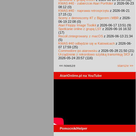
KWAS #40 - zabierzcie Atari Portfolio!
z 2026-06-23
08:12 (0)
KWAS #40 - naprawa retrosprzętu
z 2026-06-21
17:15 (1)
Sceny z demosceny #7 z Bigerem i MBR
z 2026-
06-19 22:08 (0)
Atari Floppy Image Toolkit
z 2026-06-17 13:51 (9)
Spotkanie online z grupą LST
z 2026-06-16 16:32
(17)
Recoil zintegrowany z macOS
z 2026-06-13 21:34
(5)
KWAS #40 odbędzie się w Katowicach
z 2026-06-
07 17:59 (25)
Commodore po atarowsku
z 2026-05-28 21:50 (21)
Urządzenie z rekordowo szybką transmisją SIO!
z
2026-05-24 20:57 (116)
«« nowsze
starsze »»
AtariOnline.pl na YouTube
Pomocnik/Helper