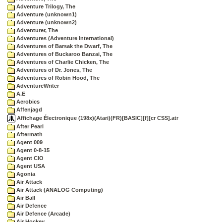
Adventure Trilogy, The
Adventure (unknown1)
Adventure (unknown2)
Adventurer, The
Adventures (Adventure International)
Adventures of Barsak the Dwarf, The
Adventures of Buckaroo Banzai, The
Adventures of Charlie Chicken, The
Adventures of Dr. Jones, The
Adventures of Robin Hood, The
AdventureWriter
A.E
Aerobics
Affenjagd
Affichage Électronique (198x)(Atari)(FR)[BASIC][f][cr CSS].atr
After Pearl
Aftermath
Agent 009
Agent 0-8-15
Agent CIO
Agent USA
Agonia
Air Attack
Air Attack (ANALOG Computing)
Air Ball
Air Defence
Air Defence (Arcade)
Air Hockey