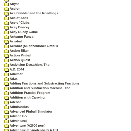
Abyss
Accion
Ace Dribbler and the Roadhogs
Ace of Aces
Ace of Clubs
Acey Deucey
Acey Ducey Game
Achtung Panza!
Acrobat
Acrobat (Muenzenloher GmbH)
Action Biker
Action Pinball
Action Quest
Activision Decathlon, The
A.D. 2044
Adalmar
Adax
Adding Fractions and Substracting Fractions
Addition and Subtraction Machine, The
Addition Practice Program
Addition with Carrying
Adebar
Admirandus
Advanced Pinball Simulator
Advent X-5
Adventure!
Adventure (A2600 port)
Adventure at Vandenberg A.F.B