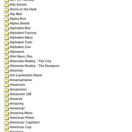
Ally Attack
Alone in the Dark
Alp Man
Alpha Run
Alpha Shield
Alphabet Bee
Alphabet Factory
Alphabet Maze
Alphabet Train
Alphabet Zoo
Alptraum
Alte Haus, Das
Alternate Reality - The City
Alternate Reality - The Dungeon
Alternity
Am Laufenden Band
Amansarranas
Amaurote
Amaurote+
Amaurote 128
Amazed
Amazing
Amazing!
Amazing Maze
American Poker
Americas' Capitals!
Americas Cup
Amnesia