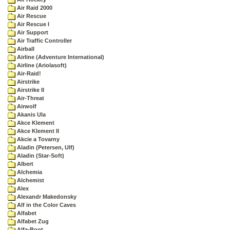
Air Raid 2000
Air Rescue
Air Rescue I
Air Support
Air Traffic Controller
Airball
Airline (Adventure International)
Airline (Ariolasoft)
Air-Raid!
Airstrike
Airstrike II
Air-Threat
Airwolf
Akanis Ula
Akce Klement
Akce Klement II
Akcie a Tovarny
Aladin (Petersen, Ulf)
Aladin (Star-Soft)
Albert
Alchemia
Alchemist
Alex
Alexandr Makedonsky
Alf in the Color Caves
Alfabet
Alfabet Zug
Alfa-Boot