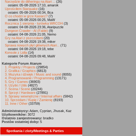
Narzędzie do ditheringu na Atari ...
(26)
ostatni: 05-08-2026 17:10, amarok
Uprościłem Starquake
(16)
ostatni: 05-08-2026 00:34, Bca
O co chodzi w grze Kasiarz?
(7)
ostatni: 05-08-2026 00:25, MaW
Rocznica 1 sierpnia - turówka WRCOH
(3)
ostatni: 04-08-2026 23:36, Ataripuzzle
Dungeon Crawler - AI (Fable)
(9)
ostatni: 04-08-2026 21:05, Nemo
Gry na Atari z pszczołami
(20)
ostatni: 04-08-2026 19:38, miker
Sprawa nowych płyt głównych Atari...
(71)
ostatni: 04-08-2026 19:18, tebe
Konsole z Lidla
(14)
ostatni: 04-08-2026 09:48, MaW
Kategorie Forum Atarum
1. Projekty / Projects
(29854)
2. Grafika / Graphics
(6813)
3. Muzyka i dźwięk / Music and sound
(8055)
4. Programowanie / Programming
(13171)
5. Gry / Games
(36903)
6. Użytki / Utils
(4827)
7. Scena / Scene
(20244)
8. Sprzęt / Hardware
(27891)
9. Sprawy wewnętrzne / Internal affairs
(5842)
10. Sprzedam / Kupię / Zamienię
(8193)
11. Inne / Other
(33759)
Administratorzy:
Adam, Cyprian, Jhusak, Kaz
Użytkowników:
3072
Ostatnio zarejestrowany:
bradko
Postów ostatniej doby:
5
Spotkania i zloty/Meetings & Parties