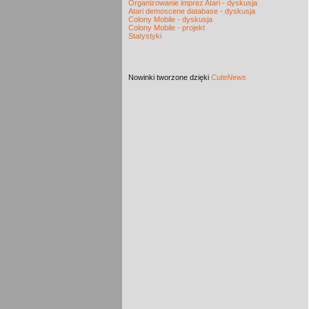
Organizowanie imprez Atari - dyskusja
Atari demoscene database - dyskusja
Colony Mobile - dyskusja
Colony Mobile - projekt
Statystyki
Nowinki
tworzone dzięki
CuteNews