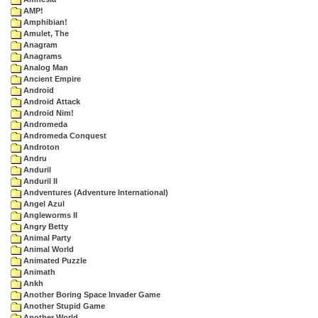
AMP!
Amphibian!
Amulet, The
Anagram
Anagrams
Analog Man
Ancient Empire
Android
Android Attack
Android Nim!
Andromeda
Andromeda Conquest
Androton
Andru
Anduril
Anduril II
Andventures (Adventure International)
Angel Azul
Angleworms II
Angry Betty
Animal Party
Animal World
Animated Puzzle
Animath
Ankh
Another Boring Space Invader Game
Another Stupid Game
Another World