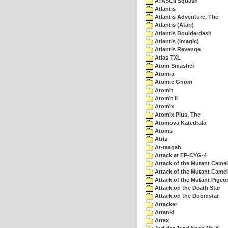
ATASCII Squash
Atlantis
Atlantis Adventure, The
Atlantis (Atari)
Atlantis Boulderdash
Atlantis (Imagic)
Atlantis Revenge
Atlas TXL
Atom Smasher
Atomia
Atomic Gnom
Atomit
Atomit II
Atomix
Atomix Plus, The
Atomova Katedrala
Atoms
Atris
At-taaqah
Attack at EP-CYG-4
Attack of the Mutant Came
Attack of the Mutant Camel
Attack of the Mutant Pigeo
Attack on the Death Star
Attack on the Doomstar
Attacker
Attank!
Attax