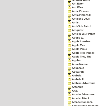
Ant Eater
Ant Wars
Antic Picross
Antic Picross II
Antiseno 2008
Antist
Anti-Sub Patrol
Antquest
Ants in Your Pants
Apollo 11
Apple Invaders
Apple Max
Apple Panic
Apple Tree Pinball
Apple Tree, The
Apples
Aqua Marina
Aquanaut
Aquatron
Arabela
Arabela II
Arabian Adventure
Arachnid
Arax
Arcade Adventure
Arcade Attack
Arcade Bonanza
Arcade Fruit Machine