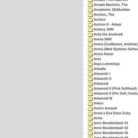
Arcade Machine, The
Arcademic Skillbuilder
Archers, The
Archon
Archon II - Adept
Ardeny 1944
Ardy the Aardvark
Arena 3000
Arena (Guillaume, Andrew)
Arena (Med Systems Softw
Arena Racer
Arex
Args-Lemmings
Arkadia
Arkaneth I
Arkaneth II
Arkanoid
Arkanoid II (Pink Softhard)
Arkanoid II (Pro Soft, Kukis
Arkanoid III
Arkon
Armor Assault
Arnal a Dva Draci Zuby
Arnie
Arno Boulderdash 01
Arno Boulderdash 02
Arno Boulderdash 03
Arno Boulderdash 04