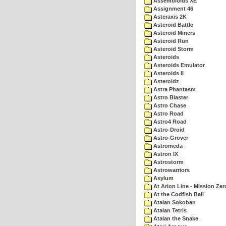
Assembloids XE
Assignment 46
Asteraxis 2K
Asteroid Battle
Asteroid Miners
Asteroid Run
Asteroid Storm
Asteroids
Asteroids Emulator
Asteroids II
Asteroidz
Astra Phantasm
Astro Blaster
Astro Chase
Astro Road
Astro4 Road
Astro-Droid
Astro-Grover
Astromeda
Astron IX
Astrostorm
Astrowarriors
Asylum
At Arion Line - Mission Zer
At the Codfish Ball
Atalan Sokoban
Atalan Tetris
Atalan the Snake