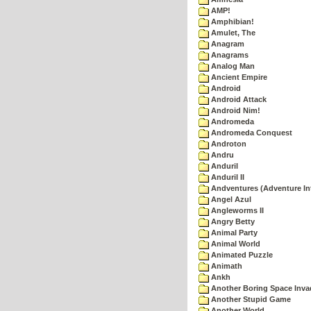
AMP!
Amphibian!
Amulet, The
Anagram
Anagrams
Analog Man
Ancient Empire
Android
Android Attack
Android Nim!
Andromeda
Andromeda Conquest
Androton
Andru
Anduril
Anduril II
Andventures (Adventure Int
Angel Azul
Angleworms II
Angry Betty
Animal Party
Animal World
Animated Puzzle
Animath
Ankh
Another Boring Space Inv
Another Stupid Game
Another World