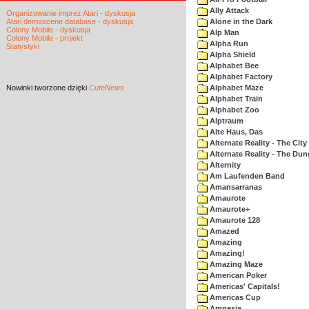
Ally Attack
Organizowanie imprez Atari - dyskusja
Atari demoscene database - dyskusja
Alone in the Dark
Colony Mobile - dyskusja
Alp Man
Colony Mobile - projekt
Alpha Run
Statystyki
Alpha Shield
Alphabet Bee
Alphabet Factory
Nowinki
tworzone dzięki
CuteNews
Alphabet Maze
Alphabet Train
Alphabet Zoo
Alptraum
Alte Haus, Das
Alternate Reality - The City
Alternate Reality - The Du
Alternity
Am Laufenden Band
Amansarranas
Amaurote
Amaurote+
Amaurote 128
Amazed
Amazing
Amazing!
Amazing Maze
American Poker
Americas' Capitals!
Americas Cup
Amnesia