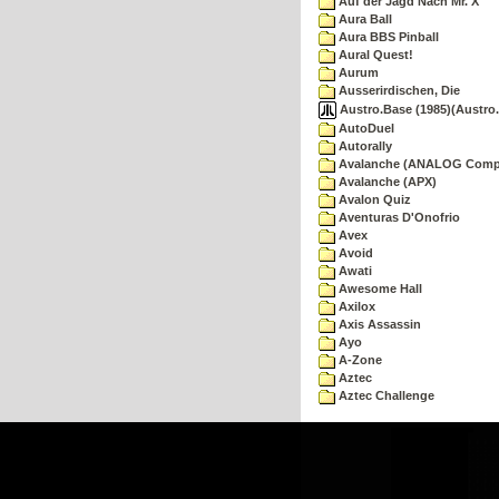
Auf der Jagd Nach Mr. X
Aura Ball
Aura BBS Pinball
Aural Quest!
Aurum
Ausserirdischen, Die
Austro.Base (1985)(Austro.
AutoDuel
Autorally
Avalanche (ANALOG Comp
Avalanche (APX)
Avalon Quiz
Aventuras D'Onofrio
Avex
Avoid
Awati
Awesome Hall
Axilox
Axis Assassin
Ayo
A-Zone
Aztec
Aztec Challenge