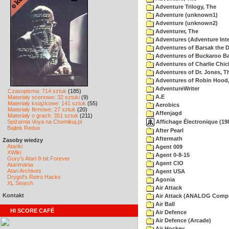
Adventure Trilogy, The
Adventure (unknown1)
Adventure (unknown2)
Adventurer, The
Adventures (Adventure Inte
Adventures of Barsak the D
Adventures of Buckaroo Ba
Adventures of Charlie Chic
Adventures of Dr. Jones, T
Adventures of Robin Hood
AdventureWriter
Czasopisma: 714 sztuk
(185)
A.E
Materiały scenowe: 32 sztuki
(9)
Materiały książkowe: 141 sztuk
(55)
Aerobics
Materiały firmowe: 27 sztuk
(20)
Affenjagd
Materiały o grach: 351 sztuk
(211)
Affichage Électronique (198
Spiżarnia Voya na Chomikuj.pl
Bajtek Redux
After Pearl
Aftermath
Zasoby wiedzy
Atariki
Agent 009
XWiki
Agent 0-8-15
Gury's Atari 8-bit Forever
Agent CIO
Atarimania
Atari Archives
Agent USA
Drygol's Retro Hacks
Agonia
XL Search
Air Attack
Kontakt
Air Attack (ANALOG Comp
Air Ball
HI SCORE CAFÉ
Air Defence
Air Defence (Arcade)
Air Hockey