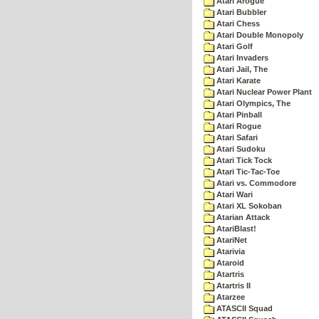
Atari Arogue
Atari Bubbler
Atari Chess
Atari Double Monopoly
Atari Golf
Atari Invaders
Atari Jail, The
Atari Karate
Atari Nuclear Power Plant
Atari Olympics, The
Atari Pinball
Atari Rogue
Atari Safari
Atari Sudoku
Atari Tick Tock
Atari Tic-Tac-Toe
Atari vs. Commodore
Atari Wari
Atari XL Sokoban
Atarian Attack
AtariBlast!
AtariNet
Atarivia
Ataroid
Atartris
Atartris II
Atarzee
ATASCII Squad