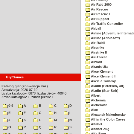
Air Raid 2000
Air Rescue
Air Rescue I
Air Support
Air Traffic Controller
Airball
Airline (Adventure Internati
Airline (Ariolasoft)
Air-Raid!
Airstrike
Airstrike II
Air-Threat
Airwolf
Akanis Ula
Akce Klement
Akce Klement II
Gry/Games
Akcie a Tovarny
Aladin (Petersen, Ulf)
Katalog gier (konwencja Kaz)
Aktualizacja: 2026-07-19
Aladin (Star-Soft)
Liczba katalogów: 8878, liczba plików: 40040
Albert
Zmian katalogów: 1, zmian plików: 1
Alchemia
Alchemist
0-9
A
B
C
D
Alex
E
F
G
H
I
Alexandr Makedonsky
Alf in the Color Caves
J
K
L
M
N
Alfabet
O
P
Q
R
S
Alfabet Zug
Alfa-Boot