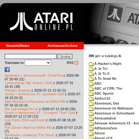
Nowinki/News
Archiwum/Archive
399
gier w katalogu
A
:
Translate to
RSS
A Hacker's Night
A Je To!
A Je To II
Spotkanie z demosceną #9: STeel/Tori
z 2026-08-
A To Snad Ne
07 20:49 (11)
Letnia edycja Silly Venture 2026
z 2026-07-31
ABC
15:41 (38)
ABC of CPR, The
Pamięci Jurgiego
z 2026-07-21 12:42 (1)
ABC Sports
Sceny z demosceny #7: opowiada SuN
z 2026-07-
19 15:24 (2)
Abduct10
Atari Muzeum w Poznaniu na KWAS #40
z 2026-
Abenteuer, Das
07-16 16:10 (4)
Abenteuer im Weltraum
Nie żyje kolega Pecuś
z 2026-07-13 18:00 (30)
Sceny z demosceny #7 - Grzegorz "Sun" Żyła
z
Abenteuer in Schottland
2026-07-12 17:29 (12)
Abracadabra!
Lost Party 2026 nadchodzi
z 2026-07-08 15:28
Abraxas Adventure #1 - Assa
(23)
Pan Zenon i Atari na KWAS #40
z 2026-07-07 13:25
ABSoluteZero
(7)
Abuse
Spotkanie z redakcją "The Voice"
z 2026-07-04
Abuse v2.9
07:42 (9)