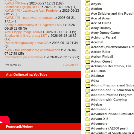
KWAS #40 live
z 2026-06-27 12:53 (167)
Abyss
Spotkanie z grupą USSR
z 2026-06-26 19:36 (11)
Accion
KWAS #40 - zabierzcie Atari Portfolio!
z 2026-06-23
Ace Dribbler and the Road
08:12 (0)
KWAS #40 - naprawa retrosprzętu
z 2026-06-21
Ace of Aces
17:15 (1)
Ace of Clubs
Sceny z demosceny #7 z Bigerem i MBR
z 2026-
Acey Deucey
06-19 22:08 (0)
Atari Floppy Image Toolkit
z 2026-06-17 13:51 (9)
Acey Ducey Game
Spotkanie online z grupą LST
z 2026-06-16 16:32
Achtung Panza!
(17)
Acrobat
Recoil zintegrowany z macOS
z 2026-06-13 21:34
(5)
Acrobat (Muenzenloher G
KWAS #40 odbędzie się w Katowicach
z 2026-06-
Action Biker
07 17:59 (25)
Action Pinball
Commodore po atarowsku
z 2026-05-28 21:50 (21)
Action Quest
«« nowsze
starsze »»
Activision Decathlon, The
A.D. 2044
AtariOnline.pl na YouTube
Adalmar
Adax
Adding Fractions and Subst
Addition and Subtraction 
Addition Practice Program
Addition with Carrying
Adebar
Admirandus
Advanced Pinball Simulato
Advent X-5
Adventure!
Pomocnik/Helper
Adventure (A2600 port)
Adventure at Vandenberg A