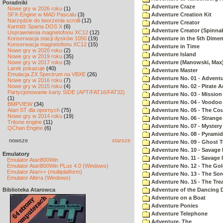
Poradniki
Adventure Craze
Nowe gry w 2026 roku
(1)
SFX-Engine w MAD Pascalu
(3)
Adventure Creation Kit
Narzędzie do tworzenia scrolli
(12)
Adventure Creator
Kartridż Sparta DOS X
(6)
Adventure Creator (Spinnak
Usprawnienia magnetofonu XC12
(12)
Konserwacja stacji dysków 1050
(19)
Adventure in the 5th Dime
Konserwacja magnetofonu XC12
(15)
Adventure in Time
Nowe gry w 2020 roku
(2)
Adventure Island
Nowe gry w 2019 roku
(35)
Nowe gry w 2017 roku
(3)
Adventure (Manowski, Max
Larek pokazuje
(40)
Adventure Master
Emulacja ZX Spectrum na VBXE
(26)
Adventure No. 01 - Advent
Nowe gry w 2016 roku
(7)
Nowe gry w 2015 roku
(4)
Adventure No. 02 - Pirate 
Partycjonowanie karty SIDE (APT/FAT16/FAT32)
Adventure No. 03 - Mission
(1)
Adventure No. 04 - Voodoo
BMPVIEW
(34)
Atari ST dla opornych
(75)
Adventure No. 05 - The Co
Nowe gry w 2014 roku
(19)
Adventure No. 06 - Strang
Tritone engine
(11)
Adventure No. 07 - Myster
QChan Engine
(6)
Adventure No. 08 - Pyrami
nowsze
starsze
Adventure No. 09 - Ghost 
Adventure No. 10 - Savage Is
Emulatory
Adventure No. 11 - Savage Is
Emulator Atari800Win
Emulator Atari800Win PLus 4.0 (Windows)
Adventure No. 12 - The Go
Emulator Atari++ (multiplatform)
Adventure No. 13 - The Sor
Emulator Altirra (Windows)
Adventure No. 15 - The Tr
Biblioteka Atarowca
Adventure of the Dancing 
Adventure on a Boat
Adventure Ponies
Adventure Telephone
Adventure, The