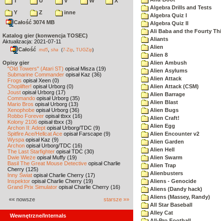
T
U
V
W
X
Algebra Drills and Tests
Y
Z
inne
Algebra Quiz I
Całość 3074 MB
Algebra Quiz II
Ali Baba and the Fourty Th
Katalog gier (konwencja TOSEC)
Aliants
Aktualizacja: 2021-07-11
Alien
Całość
,
md5
sha
(
7-Zip
,
TUGZip
)
Alien 8
Opisy gier
Alien Ambush
"Old Towers" (Atari ST)
opisał Misza (19)
Alien Asylums
Submarine Commander
opisał Kaz (36)
Alien Attack
Frogs
opisał Xeen (0)
Choplifter!
opisał Urborg (0)
Alien Attack (CSM)
Joust
opisał Urborg (17)
Alien Barrage
Commando
opisał Urborg (35)
Alien Blast
Mario Bros
opisał Urborg (13)
Xenophobe
opisał Urborg (36)
Alien Bugs
Robbo Forever
opisał tbxx (16)
Alien Craft!
Kolony 2106
opisał tbxx (3)
Alien Egg
Archon II: Adept
opisał Urborg/TDC (9)
Spitfire Ace/Hellcat Ace
opisał Farscape (9)
Alien Encounter v2
Wyspa
opisał Kaz (9)
Alien Garden
Archon
opisał Urborg/TDC (16)
Alien Hell
The Last Starfighter
opisał TDC (30)
Dwie Wieże
opisał Muffy (19)
Alien Swarm
Basil The Great Mouse Detective
opisał Charlie
Alien Trap
Cherry (125)
Alienbusters
Inny Świat
opisał Charlie Cherry (17)
Inspektor
opisał Charlie Cherry (19)
Aliens - Genocide
Grand Prix Simulator
opisał Charlie Cherry (16)
Aliens (Dandy hack)
Aliens (Massey, Randy)
«« nowsze
starsze »»
All Star Baseball
Alley Cat
Wewnętrzne/Internals
All-Pro Football