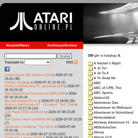
Nowinki/News
Archiwum/Archive
399
gier w katalogu
A
:
Translate to
RSS
A Hacker's Night
A Je To!
A Je To II
Letnia edycja Silly Venture 2026
z 2026-07-31
A To Snad Ne
15:41 (36)
Pamięci Jurgiego
z 2026-07-21 12:42 (1)
ABC
Sceny z demosceny #7: opowiada SuN
z 2026-07-
ABC of CPR, The
19 15:24 (2)
ABC Sports
Atari Muzeum w Poznaniu na KWAS #40
z 2026-
07-16 16:10 (4)
Abduct10
Nie żyje kolega Pecuś
z 2026-07-13 18:00 (30)
Abenteuer, Das
Sceny z demosceny #7 - Grzegorz "Sun" Żyła
z
Abenteuer im Weltraum
2026-07-12 17:29 (12)
Lost Party 2026 nadchodzi
z 2026-07-08 15:28
Abenteuer in Schottland
(23)
Abracadabra!
Pan Zenon i Atari na KWAS #40
z 2026-07-07 13:25
Abraxas Adventure #1 - Assa
(7)
Spotkanie z redakcją "The Voice"
z 2026-07-04
ABSoluteZero
07:42 (9)
Abuse
KWAS #40 live
z 2026-06-27 12:53 (167)
Abuse v2.9
Spotkanie z grupą USSR
z 2026-06-26 19:36 (11)