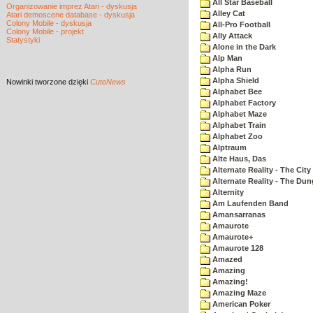
All Star Baseball
Organizowanie imprez Atari - dyskusja
Alley Cat
Atari demoscene database - dyskusja
Colony Mobile - dyskusja
All-Pro Football
Colony Mobile - projekt
Ally Attack
Statystyki
Alone in the Dark
Alp Man
Alpha Run
Alpha Shield
Nowinki
tworzone dzięki
CuteNews
Alphabet Bee
Alphabet Factory
Alphabet Maze
Alphabet Train
Alphabet Zoo
Alptraum
Alte Haus, Das
Alternate Reality - The City
Alternate Reality - The Du
Alternity
Am Laufenden Band
Amansarranas
Amaurote
Amaurote+
Amaurote 128
Amazed
Amazing
Amazing!
Amazing Maze
American Poker