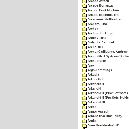
Arcade Attack
Arcade Bonanza
Arcade Fruit Machine
Arcade Machine, The
Arcademic Skillbuilder
Archers, The
Archon
Archon II - Adept
Ardeny 1944
Ardy the Aardvark
Arena 3000
Arena (Guillaume, Andrew)
Arena (Med Systems Softw
Arena Racer
Arex
Args-Lemmings
Arkadia
Arkaneth I
Arkaneth II
Arkanoid
Arkanoid II (Pink Softhard)
Arkanoid II (Pro Soft, Kukis
Arkanoid III
Arkon
Armor Assault
Arnal a Dva Draci Zuby
Arnie
Arno Boulderdash 01