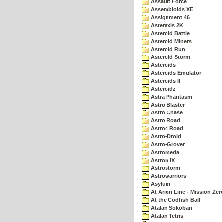
Assault Force
Assembloids XE
Assignment 46
Asteraxis 2K
Asteroid Battle
Asteroid Miners
Asteroid Run
Asteroid Storm
Asteroids
Asteroids Emulator
Asteroids II
Asteroidz
Astra Phantasm
Astro Blaster
Astro Chase
Astro Road
Astro4 Road
Astro-Droid
Astro-Grover
Astromeda
Astron IX
Astrostorm
Astrowarriors
Asylum
At Arion Line - Mission Zer
At the Codfish Ball
Atalan Sokoban
Atalan Tetris