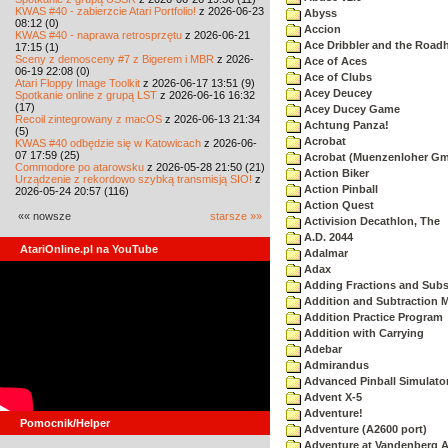
KWAS #40 - zabierzcie Atari Portfolio!
z 2026-06-23
Abyss
08:12 (0)
Accion
KWAS #40 - naprawa retrosprzętu
z 2026-06-21
Ace Dribbler and the Road
17:15 (1)
Sceny z demosceny #7 z Bigerem i MBR
z 2026-
Ace of Aces
06-19 22:08 (0)
Ace of Clubs
Atari Floppy Image Toolkit
z 2026-06-17 13:51 (9)
Acey Deucey
Spotkanie online z grupą LST
z 2026-06-16 16:32
(17)
Acey Ducey Game
Recoil zintegrowany z macOS
z 2026-06-13 21:34
Achtung Panza!
(5)
Acrobat
KWAS #40 odbędzie się w Katowicach
z 2026-06-
07 17:59 (25)
Acrobat (Muenzenloher G
Commodore po atarowsku
z 2026-05-28 21:50 (21)
Action Biker
Urządzenie z rekordowo szybką transmisją SIO!
z
Action Pinball
2026-05-24 20:57 (116)
Action Quest
«« nowsze
starsze »»
Activision Decathlon, The
A.D. 2044
AtariOnline.pl na YouTube
Adalmar
Adax
Adding Fractions and Subst
Addition and Subtraction 
Addition Practice Program
Addition with Carrying
Adebar
Admirandus
Advanced Pinball Simulato
Advent X-5
Adventure!
Pomocnik/Helper
Adventure (A2600 port)
Adventure at Vandenberg A