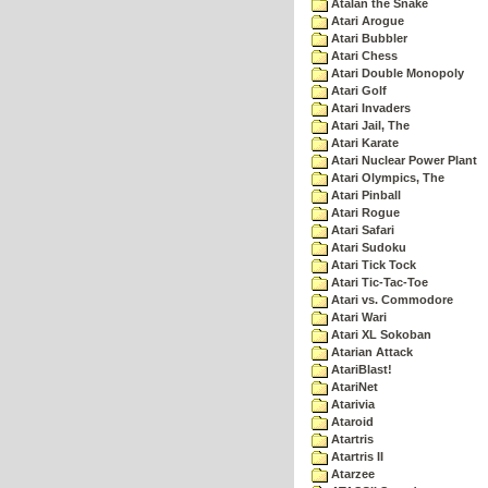
Atalan the Snake
Atari Arogue
Atari Bubbler
Atari Chess
Atari Double Monopoly
Atari Golf
Atari Invaders
Atari Jail, The
Atari Karate
Atari Nuclear Power Plant
Atari Olympics, The
Atari Pinball
Atari Rogue
Atari Safari
Atari Sudoku
Atari Tick Tock
Atari Tic-Tac-Toe
Atari vs. Commodore
Atari Wari
Atari XL Sokoban
Atarian Attack
AtariBlast!
AtariNet
Atarivia
Ataroid
Atartris
Atartris II
Atarzee