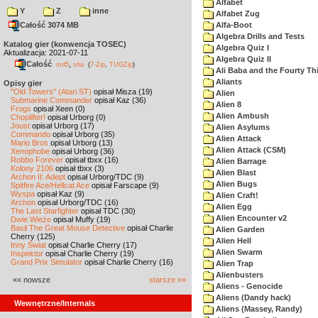
Alfabet
Y
Z
inne
Alfabet Zug
Całość 3074 MB
Alfa-Boot
Algebra Drills and Tests
Katalog gier (konwencja TOSEC)
Algebra Quiz I
Aktualizacja: 2021-07-11
Algebra Quiz II
Całość
,
md5
sha
(
7-Zip
,
TUGZip
)
Ali Baba and the Fourty Th
Aliants
Opisy gier
"Old Towers" (Atari ST)
opisał Misza (19)
Alien
Submarine Commander
opisał Kaz (36)
Alien 8
Frogs
opisał Xeen (0)
Alien Ambush
Choplifter!
opisał Urborg (0)
Joust
opisał Urborg (17)
Alien Asylums
Commando
opisał Urborg (35)
Alien Attack
Mario Bros
opisał Urborg (13)
Alien Attack (CSM)
Xenophobe
opisał Urborg (36)
Robbo Forever
opisał tbxx (16)
Alien Barrage
Kolony 2106
opisał tbxx (3)
Alien Blast
Archon II: Adept
opisał Urborg/TDC (9)
Alien Bugs
Spitfire Ace/Hellcat Ace
opisał Farscape (9)
Wyspa
opisał Kaz (9)
Alien Craft!
Archon
opisał Urborg/TDC (16)
Alien Egg
The Last Starfighter
opisał TDC (30)
Alien Encounter v2
Dwie Wieże
opisał Muffy (19)
Basil The Great Mouse Detective
opisał Charlie
Alien Garden
Cherry (125)
Alien Hell
Inny Świat
opisał Charlie Cherry (17)
Alien Swarm
Inspektor
opisał Charlie Cherry (19)
Grand Prix Simulator
opisał Charlie Cherry (16)
Alien Trap
Alienbusters
«« nowsze
starsze »»
Aliens - Genocide
Aliens (Dandy hack)
Wewnętrzne/Internals
Aliens (Massey, Randy)