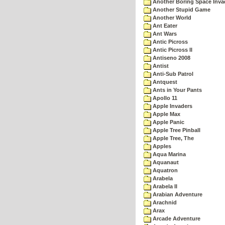
Another Boring Space Inv
Another Stupid Game
Another World
Ant Eater
Ant Wars
Antic Picross
Antic Picross II
Antiseno 2008
Antist
Anti-Sub Patrol
Antquest
Ants in Your Pants
Apollo 11
Apple Invaders
Apple Max
Apple Panic
Apple Tree Pinball
Apple Tree, The
Apples
Aqua Marina
Aquanaut
Aquatron
Arabela
Arabela II
Arabian Adventure
Arachnid
Arax
Arcade Adventure