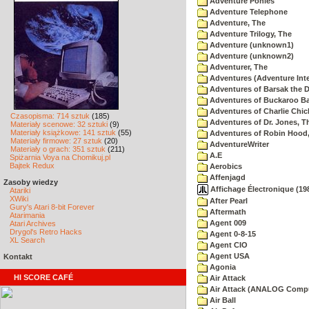
Adventure Ponies
Adventure Telephone
Adventure, The
Adventure Trilogy, The
Adventure (unknown1)
Adventure (unknown2)
Adventurer, The
Adventures (Adventure Inte
Adventures of Barsak the D
Adventures of Buckaroo Ba
Adventures of Charlie Chic
Czasopisma: 714 sztuk
(185)
Adventures of Dr. Jones, T
Materiały scenowe: 32 sztuki
(9)
Materiały książkowe: 141 sztuk
(55)
Adventures of Robin Hood
Materiały firmowe: 27 sztuk
(20)
AdventureWriter
Materiały o grach: 351 sztuk
(211)
A.E
Spiżarnia Voya na Chomikuj.pl
Bajtek Redux
Aerobics
Affenjagd
Zasoby wiedzy
Affichage Électronique (198
Atariki
XWiki
After Pearl
Gury's Atari 8-bit Forever
Aftermath
Atarimania
Agent 009
Atari Archives
Drygol's Retro Hacks
Agent 0-8-15
XL Search
Agent CIO
Agent USA
Kontakt
Agonia
HI SCORE CAFÉ
Air Attack
Air Attack (ANALOG Comp
Air Ball