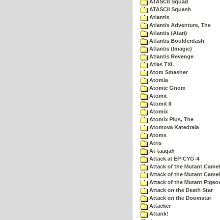
ATASCII Squad
ATASCII Squash
Atlantis
Atlantis Adventure, The
Atlantis (Atari)
Atlantis Boulderdash
Atlantis (Imagic)
Atlantis Revenge
Atlas TXL
Atom Smasher
Atomia
Atomic Gnom
Atomit
Atomit II
Atomix
Atomix Plus, The
Atomova Katedrala
Atoms
Atris
At-taaqah
Attack at EP-CYG-4
Attack of the Mutant Came
Attack of the Mutant Camel
Attack of the Mutant Pigeo
Attack on the Death Star
Attack on the Doomstar
Attacker
Attank!