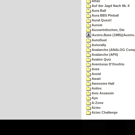
Attax
Auf der Jagd Nach Mr. X
Aura Ball
Aura BBS Pinball
Aural Quest!
Aurum
Ausserirdischen, Die
Austro.Base (1985)(Austro.
AutoDuel
Autorally
Avalanche (ANALOG Comp
Avalanche (APX)
Avalon Quiz
Aventuras D'Onofrio
Avex
Avoid
Awati
Awesome Hall
Axilox
Axis Assassin
Ayo
A-Zone
Aztec
Aztec Challenge