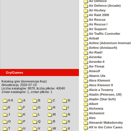
Air Defence
Air Defence (Arcade)
Air Hockey
Air Raid 2000
Air Rescue
Air Rescue I
Air Support
Air Traffic Controller
Airball
Airline (Adventure Internati
Airline (Ariolasoft)
Air-Raid!
Airstrike
Airstrike II
Air-Threat
Airwolf
Gry/Games
Akanis Ula
Akce Klement
Katalog gier (konwencja Kaz)
Aktualizacja: 2026-07-19
Akce Klement II
Liczba katalogów: 8878, liczba plików: 40040
Akcie a Tovarny
Zmian katalogów: 1, zmian plików: 1
Aladin (Petersen, Ulf)
Aladin (Star-Soft)
0-9
A
B
C
D
Albert
E
F
G
H
I
Alchemia
Alchemist
J
K
L
M
N
Alex
O
P
Q
R
S
Alexandr Makedonsky
Alf in the Color Caves
T
U
V
W
X