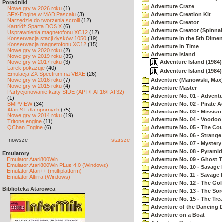
Poradniki
Adventure Craze
Nowe gry w 2026 roku
(1)
SFX-Engine w MAD Pascalu
(3)
Adventure Creation Kit
Narzędzie do tworzenia scrolli
(12)
Adventure Creator
Kartridż Sparta DOS X
(6)
Adventure Creator (Spinnak
Usprawnienia magnetofonu XC12
(12)
Konserwacja stacji dysków 1050
(19)
Adventure in the 5th Dime
Konserwacja magnetofonu XC12
(15)
Adventure in Time
Nowe gry w 2020 roku
(2)
Adventure Island
Nowe gry w 2019 roku
(35)
Adventure Island (1984)
Nowe gry w 2017 roku
(3)
Larek pokazuje
(40)
Adventure Island (1984)
Emulacja ZX Spectrum na VBXE
(26)
Nowe gry w 2016 roku
(7)
Adventure (Manowski, Max
Nowe gry w 2015 roku
(4)
Adventure Master
Partycjonowanie karty SIDE (APT/FAT16/FAT32)
Adventure No. 01 - Advent
(1)
BMPVIEW
(34)
Adventure No. 02 - Pirate 
Atari ST dla opornych
(75)
Adventure No. 03 - Mission
Nowe gry w 2014 roku
(19)
Adventure No. 04 - Voodoo
Tritone engine
(11)
QChan Engine
(6)
Adventure No. 05 - The Co
Adventure No. 06 - Strang
nowsze
starsze
Adventure No. 07 - Myster
Adventure No. 08 - Pyrami
Emulatory
Emulator Atari800Win
Adventure No. 09 - Ghost 
Emulator Atari800Win PLus 4.0 (Windows)
Adventure No. 10 - Savage Is
Emulator Atari++ (multiplatform)
Adventure No. 11 - Savage Is
Emulator Altirra (Windows)
Adventure No. 12 - The Go
Biblioteka Atarowca
Adventure No. 13 - The Sor
Adventure No. 15 - The Tr
Adventure of the Dancing 
Adventure on a Boat