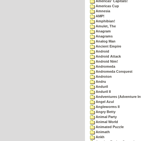
Americas' Capitals!
Americas Cup
Amnesia
AMP!
Amphibian!
Amulet, The
Anagram
Anagrams
Analog Man
Ancient Empire
Android
Android Attack
Android Nim!
Andromeda
Andromeda Conquest
Androton
Andru
Anduril
Anduril II
Andventures (Adventure Int
Angel Azul
Angleworms II
Angry Betty
Animal Party
Animal World
Animated Puzzle
Animath
Ankh