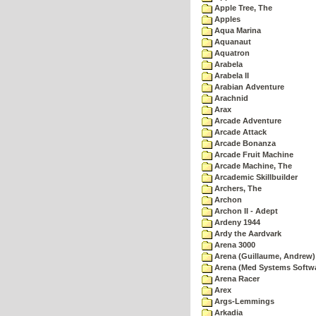
Apple Tree, The
Apples
Aqua Marina
Aquanaut
Aquatron
Arabela
Arabela II
Arabian Adventure
Arachnid
Arax
Arcade Adventure
Arcade Attack
Arcade Bonanza
Arcade Fruit Machine
Arcade Machine, The
Arcademic Skillbuilder
Archers, The
Archon
Archon II - Adept
Ardeny 1944
Ardy the Aardvark
Arena 3000
Arena (Guillaume, Andrew)
Arena (Med Systems Softw
Arena Racer
Arex
Args-Lemmings
Arkadia