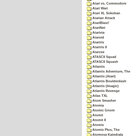
Atari vs. Commodore
Atari Wari
Atari XL Sokoban
Atarian Attack
AtariBlast!
AtariNet
Atarivia
Ataroid
Atartris
Atartris II
Atarzee
ATASCII Squad
ATASCII Squash
Atlantis
Atlantis Adventure, The
Atlantis (Atari)
Atlantis Boulderdash
Atlantis (Imagic)
Atlantis Revenge
Atlas TXL
Atom Smasher
Atomia
Atomic Gnom
Atomit
Atomit II
Atomix
Atomix Plus, The
Atomova Katedrala