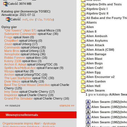
Całość 3074 MB
Algebra Drills and Tests
Algebra Quiz I
Katalog gier (konwencja TOSEC)
Algebra Quiz II
Aktualizacja: 2021-07-11
Ali Baba and the Fourty Th
Całość
,
md5
sha
(
7-Zip
,
TUGZip
)
Aliants
Opisy gier
Alien
"Old Towers" (Atari ST)
opisał Misza (19)
Alien 8
Submarine Commander
opisał Kaz (36)
Alien Ambush
Frogs
opisał Xeen (0)
Choplifter!
opisał Urborg (0)
Alien Asylums
Joust
opisał Urborg (17)
Alien Attack
Commando
opisał Urborg (35)
Alien Attack (CSM)
Mario Bros
opisał Urborg (13)
Xenophobe
opisał Urborg (36)
Alien Barrage
Robbo Forever
opisał tbxx (16)
Alien Blast
Kolony 2106
opisał tbxx (3)
Alien Bugs
Archon II: Adept
opisał Urborg/TDC (9)
Spitfire Ace/Hellcat Ace
opisał Farscape (9)
Alien Craft!
Wyspa
opisał Kaz (9)
Alien Egg
Archon
opisał Urborg/TDC (16)
Alien Encounter v2
The Last Starfighter
opisał TDC (30)
Dwie Wieże
opisał Muffy (19)
Alien Garden
Basil The Great Mouse Detective
opisał Charlie
Alien Hell
Cherry (125)
Alien Swarm
Inny Świat
opisał Charlie Cherry (17)
1
gra w katalogu
A/Alien Sw
Inspektor
opisał Charlie Cherry (19)
Grand Prix Simulator
opisał Charlie Cherry (16)
Alien Swarm (1982)(Inh
«« nowsze
starsze »»
Alien Swarm (1982)(Inh
Alien Swarm (1982)(Inho
Wewnętrzne/Internals
Alien Swarm (1982)(Inho
Alien Swarm (1982)(Inh
Organizowanie imprez Atari - dyskusja
Atari demoscene database - dyskusja