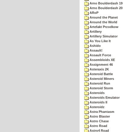
Arno Boulderdash 19
Arno Boulderdash 20
ARoP
Around the Planet
Around the World
Artefakt Przodkow
Artillery
Artillery Simulator
As You Like It
Ashido
Assault!
Assault Force
Assembloids XE
Assignment 46
Asteraxis 2K
Asteroid Battle
Asteroid Miners
Asteroid Run
Asteroid Storm
Asteroids
Asteroids Emulator
Asteroids II
Asteroidz
Astra Phantasm
Astro Blaster
Astro Chase
Astro Road
Astro4 Road