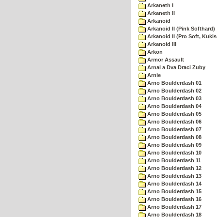
Arkaneth I
Arkaneth II
Arkanoid
Arkanoid II (Pink Softhard)
Arkanoid II (Pro Soft, Kukis
Arkanoid III
Arkon
Armor Assault
Arnal a Dva Draci Zuby
Arnie
Arno Boulderdash 01
Arno Boulderdash 02
Arno Boulderdash 03
Arno Boulderdash 04
Arno Boulderdash 05
Arno Boulderdash 06
Arno Boulderdash 07
Arno Boulderdash 08
Arno Boulderdash 09
Arno Boulderdash 10
Arno Boulderdash 11
Arno Boulderdash 12
Arno Boulderdash 13
Arno Boulderdash 14
Arno Boulderdash 15
Arno Boulderdash 16
Arno Boulderdash 17
Arno Boulderdash 18