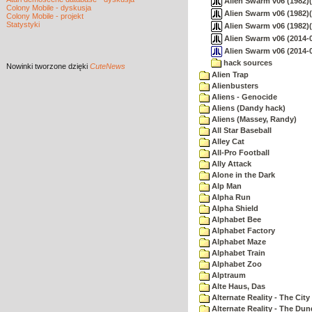
Alien Swarm v06 (1982)(
Colony Mobile - dyskusja
Alien Swarm v06 (1982)
Colony Mobile - projekt
Statystyki
Alien Swarm v06 (1982)(I
Alien Swarm v06 (2014-0
Alien Swarm v06 (2014-0
hack sources
Nowinki
tworzone dzięki
CuteNews
Alien Trap
Alienbusters
Aliens - Genocide
Aliens (Dandy hack)
Aliens (Massey, Randy)
All Star Baseball
Alley Cat
All-Pro Football
Ally Attack
Alone in the Dark
Alp Man
Alpha Run
Alpha Shield
Alphabet Bee
Alphabet Factory
Alphabet Maze
Alphabet Train
Alphabet Zoo
Alptraum
Alte Haus, Das
Alternate Reality - The City
Alternate Reality - The Du