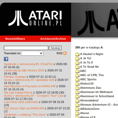
Nowinki/News
Archiwum/Archive
399
gier w katalogu
A
:
Translate to
RSS
A Hacker's Night
A Je To!
A Je To II
Spotkanie z demosceną #9: STeel/Tori
z 2026-08-
A To Snad Ne
07 20:49 (0)
Letnia edycja Silly Venture 2026
z 2026-07-31
ABC
15:41 (38)
ABC of CPR, The
Pamięci Jurgiego
z 2026-07-21 12:42 (1)
ABC Sports
Sceny z demosceny #7: opowiada SuN
z 2026-07-
19 15:24 (2)
Abduct10
Atari Muzeum w Poznaniu na KWAS #40
z 2026-
Abenteuer, Das
07-16 16:10 (4)
Abenteuer im Weltraum
Nie żyje kolega Pecuś
z 2026-07-13 18:00 (30)
Sceny z demosceny #7 - Grzegorz "Sun" Żyła
z
Abenteuer in Schottland
2026-07-12 17:29 (12)
Abracadabra!
Lost Party 2026 nadchodzi
z 2026-07-08 15:28
Abraxas Adventure #1 - Assa
(23)
Pan Zenon i Atari na KWAS #40
z 2026-07-07 13:25
ABSoluteZero
(7)
Abuse
Spotkanie z redakcją "The Voice"
z 2026-07-04
Abuse v2.9
07:42 (9)