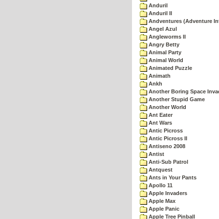
Anduril
Anduril II
Andventures (Adventure Int
Angel Azul
Angleworms II
Angry Betty
Animal Party
Animal World
Animated Puzzle
Animath
Ankh
Another Boring Space Inv
Another Stupid Game
Another World
Ant Eater
Ant Wars
Antic Picross
Antic Picross II
Antiseno 2008
Antist
Anti-Sub Patrol
Antquest
Ants in Your Pants
Apollo 11
Apple Invaders
Apple Max
Apple Panic
Apple Tree Pinball