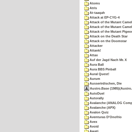
Atoms
Atris
At-taaqah
Attack at EP-CYG-4
Attack of the Mutant Came
Attack of the Mutant Camel
Attack of the Mutant Pigeo
Attack on the Death Star
Attack on the Doomstar
Attacker
Attank!
Attax
Auf der Jagd Nach Mr. X
Aura Ball
Aura BBS Pinball
Aural Quest!
Aurum
Ausserirdischen, Die
Austro.Base (1985)(Austro.
AutoDuel
Autorally
Avalanche (ANALOG Comp
Avalanche (APX)
Avalon Quiz
Aventuras D'Onofrio
Avex
Avoid
Awati