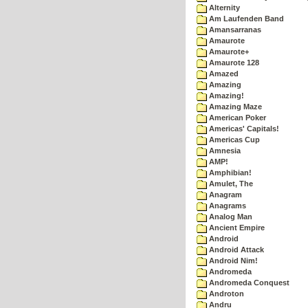
Alternity
Am Laufenden Band
Amansarranas
Amaurote
Amaurote+
Amaurote 128
Amazed
Amazing
Amazing!
Amazing Maze
American Poker
Americas' Capitals!
Americas Cup
Amnesia
AMP!
Amphibian!
Amulet, The
Anagram
Anagrams
Analog Man
Ancient Empire
Android
Android Attack
Android Nim!
Andromeda
Andromeda Conquest
Androton
Andru