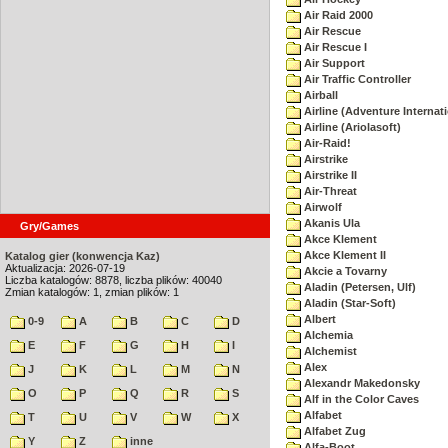
Air Raid 2000
Air Rescue
Air Rescue I
Air Support
Air Traffic Controller
Airball
Airline (Adventure Internati
Airline (Ariolasoft)
Air-Raid!
Airstrike
Airstrike II
Air-Threat
Airwolf
Akanis Ula
Gry/Games
Akce Klement
Akce Klement II
Katalog gier (konwencja Kaz)
Aktualizacja: 2026-07-19
Akcie a Tovarny
Liczba katalogów: 8878, liczba plików: 40040
Aladin (Petersen, Ulf)
Zmian katalogów: 1, zmian plików: 1
Aladin (Star-Soft)
Albert
0-9
A
B
C
D
Alchemia
E
F
G
H
I
Alchemist
Alex
J
K
L
M
N
Alexandr Makedonsky
O
P
Q
R
S
Alf in the Color Caves
Alfabet
T
U
V
W
X
Alfabet Zug
Y
Z
inne
Alfa-Boot