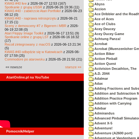
KWAS #40 live
z 2026-06-27 12:53 (167)
Abyss
Spotkanie z grupą USSR
z 2026-06-26 19:36 (11)
Accion
KWAS #40 - zabierzcie Atari Portfolio!
z 2026-06-23
Ace Dribbler and the Road
08:12 (0)
KWAS #40 - naprawa retrosprzętu
z 2026-06-21
Ace of Aces
17:15 (1)
Ace of Clubs
Sceny z demosceny #7 z Bigerem i MBR
z 2026-
Acey Deucey
06-19 22:08 (0)
Atari Floppy Image Toolkit
z 2026-06-17 13:51 (9)
Acey Ducey Game
Spotkanie online z grupą LST
z 2026-06-16 16:32
Achtung Panza!
(17)
Acrobat
Recoil zintegrowany z macOS
z 2026-06-13 21:34
(5)
Acrobat (Muenzenloher G
KWAS #40 odbędzie się w Katowicach
z 2026-06-
Action Biker
07 17:59 (25)
Action Pinball
Commodore po atarowsku
z 2026-05-28 21:50 (21)
Action Quest
«« nowsze
starsze »»
Activision Decathlon, The
A.D. 2044
AtariOnline.pl na YouTube
Adalmar
Adax
Adding Fractions and Subst
Addition and Subtraction 
Addition Practice Program
Addition with Carrying
Adebar
Admirandus
Advanced Pinball Simulato
Advent X-5
Adventure!
Pomocnik/Helper
Adventure (A2600 port)
Adventure at Vandenberg A