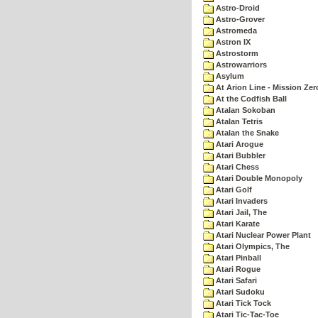
Astro-Droid
Astro-Grover
Astromeda
Astron IX
Astrostorm
Astrowarriors
Asylum
At Arion Line - Mission Zer
At the Codfish Ball
Atalan Sokoban
Atalan Tetris
Atalan the Snake
Atari Arogue
Atari Bubbler
Atari Chess
Atari Double Monopoly
Atari Golf
Atari Invaders
Atari Jail, The
Atari Karate
Atari Nuclear Power Plant
Atari Olympics, The
Atari Pinball
Atari Rogue
Atari Safari
Atari Sudoku
Atari Tick Tock
Atari Tic-Tac-Toe