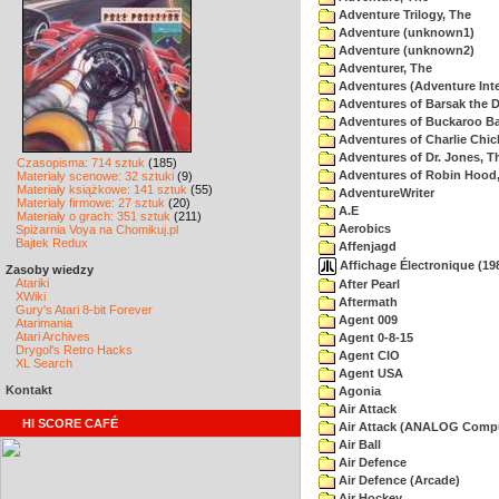
Adventure Trilogy, The
Adventure (unknown1)
Adventure (unknown2)
Adventurer, The
Adventures (Adventure Inte
Adventures of Barsak the D
Adventures of Buckaroo Ba
Adventures of Charlie Chic
Adventures of Dr. Jones, T
Czasopisma: 714 sztuk
(185)
Adventures of Robin Hood
Materiały scenowe: 32 sztuki
(9)
Materiały książkowe: 141 sztuk
(55)
AdventureWriter
Materiały firmowe: 27 sztuk
(20)
A.E
Materiały o grach: 351 sztuk
(211)
Aerobics
Spiżarnia Voya na Chomikuj.pl
Bajtek Redux
Affenjagd
Affichage Électronique (198
Zasoby wiedzy
Atariki
After Pearl
XWiki
Aftermath
Gury's Atari 8-bit Forever
Agent 009
Atarimania
Atari Archives
Agent 0-8-15
Drygol's Retro Hacks
Agent CIO
XL Search
Agent USA
Kontakt
Agonia
Air Attack
HI SCORE CAFÉ
Air Attack (ANALOG Comp
Air Ball
Air Defence
Air Defence (Arcade)
Air Hockey