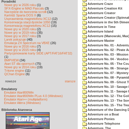
Poradniki
Adventure Craze
Nowe gry w 2026 roku
(1)
SFX-Engine w MAD Pascalu
(3)
Adventure Creation Kit
Narzędzie do tworzenia scrolli
(12)
Adventure Creator
Kartridż Sparta DOS X
(6)
Adventure Creator (Spinnak
Usprawnienia magnetofonu XC12
(12)
Konserwacja stacji dysków 1050
(19)
Adventure in the 5th Dime
Konserwacja magnetofonu XC12
(15)
Adventure in Time
Nowe gry w 2020 roku
(2)
Adventure Island
Nowe gry w 2019 roku
(35)
Nowe gry w 2017 roku
(3)
Adventure (Manowski, Max
Larek pokazuje
(40)
Adventure Master
Emulacja ZX Spectrum na VBXE
(26)
Adventure No. 01 - Advent
Nowe gry w 2016 roku
(7)
Nowe gry w 2015 roku
(4)
Adventure No. 02 - Pirate 
Partycjonowanie karty SIDE (APT/FAT16/FAT32)
Adventure No. 03 - Mission
(1)
Adventure No. 04 - Voodoo
BMPVIEW
(34)
Atari ST dla opornych
(75)
Adventure No. 05 - The Co
Nowe gry w 2014 roku
(19)
Adventure No. 06 - Strang
Tritone engine
(11)
Adventure No. 07 - Myster
QChan Engine
(6)
Adventure No. 08 - Pyrami
nowsze
starsze
Adventure No. 09 - Ghost 
Adventure No. 10 - Savage Is
Emulatory
Adventure No. 11 - Savage Is
Emulator Atari800Win
Emulator Atari800Win PLus 4.0 (Windows)
Adventure No. 12 - The Go
Emulator Atari++ (multiplatform)
Adventure No. 13 - The Sor
Emulator Altirra (Windows)
Adventure No. 15 - The Tr
Biblioteka Atarowca
Adventure of the Dancing 
Adventure on a Boat
Adventure Ponies
Adventure Telephone
Adventure, The