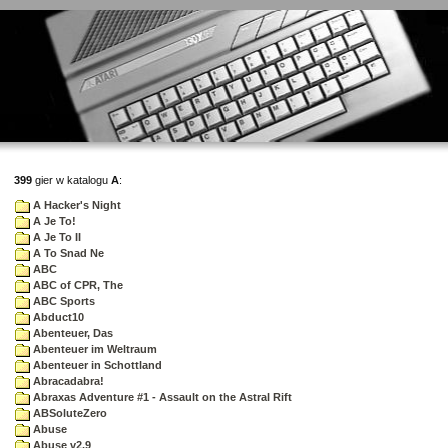
399
gier w katalogu
A
:
A Hacker's Night
A Je To!
A Je To II
A To Snad Ne
ABC
ABC of CPR, The
ABC Sports
Abduct10
Abenteuer, Das
Abenteuer im Weltraum
Abenteuer in Schottland
Abracadabra!
Abraxas Adventure #1 - Assault on the Astral Rift
ABSoluteZero
Abuse
Abuse v2.9