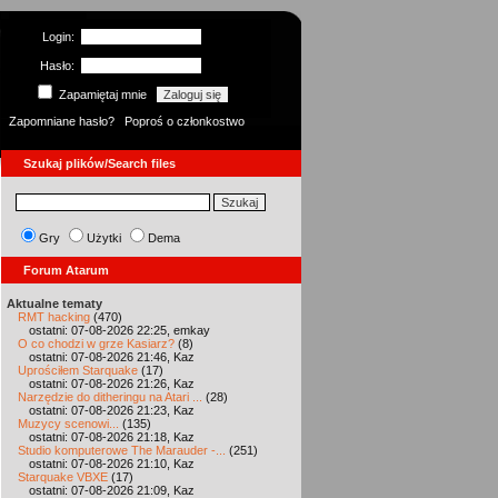
Login:
Hasło:
Zapamiętaj mnie
Zapomniane hasło?
Poproś o członkostwo
Szukaj plików/Search files
Gry
Użytki
Dema
Forum Atarum
Aktualne tematy
RMT hacking
(470)
ostatni: 07-08-2026 22:25, emkay
O co chodzi w grze Kasiarz?
(8)
ostatni: 07-08-2026 21:46, Kaz
Uprościłem Starquake
(17)
ostatni: 07-08-2026 21:26, Kaz
Narzędzie do ditheringu na Atari ...
(28)
ostatni: 07-08-2026 21:23, Kaz
Muzycy scenowi...
(135)
ostatni: 07-08-2026 21:18, Kaz
Studio komputerowe The Marauder -...
(251)
ostatni: 07-08-2026 21:10, Kaz
Starquake VBXE
(17)
ostatni: 07-08-2026 21:09, Kaz