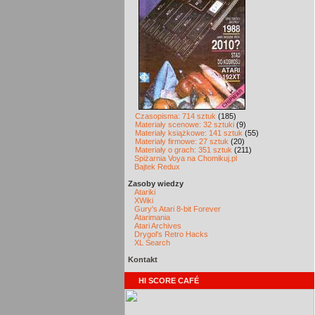
Czasopisma: 714 sztuk
(185)
Materiały scenowe: 32 sztuki
(9)
Materiały książkowe: 141 sztuk
(55)
Materiały firmowe: 27 sztuk
(20)
Materiały o grach: 351 sztuk
(211)
Spiżarnia Voya na Chomikuj.pl
Bajtek Redux
Zasoby wiedzy
Atariki
XWiki
Gury's Atari 8-bit Forever
Atarimania
Atari Archives
Drygol's Retro Hacks
XL Search
Kontakt
HI SCORE CAFÉ