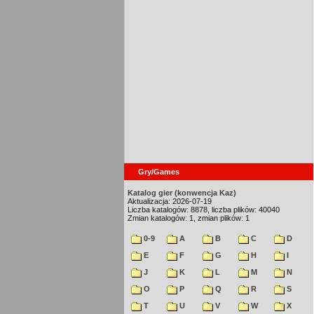
Gry/Games
Katalog gier (konwencja Kaz)
Aktualizacja: 2026-07-19
Liczba katalogów: 8878, liczba plików: 40040
Zmian katalogów: 1, zmian plików: 1
0-9
A
B
C
D
E
F
G
H
I
J
K
L
M
N
O
P
Q
R
S
T
U
V
W
X