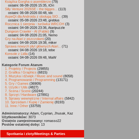
Książka Gorgha o asemblerze
(79)
ostatni: 06-08-2026 15:35, tOri
Silly Venture 2026SE - the bigges...
(113)
ostatni: 06-08-2026 00:48, tdc
AspeQt dla Androida z obsługą SIO...
(39)
ostatni: 05-08-2026 23:48, greblus
Rocznica 1 sierpnia - turówka WRCOH
(3)
ostatni: 04-08-2026 23:36, Ataripuzzle
Dungeon Crawler - AI (Fable)
(9)
ostatni: 04-08-2026 21:05, Nemo
Gry na Atari z pszczołami
(20)
ostatni: 04-08-2026 19:38, miker
Sprawa nowych płyt głównych Atari...
(71)
ostatni: 04-08-2026 19:18, tebe
Konsole z Lidla
(14)
ostatni: 04-08-2026 09:48, MaW
Kategorie Forum Atarum
1. Projekty / Projects
(29855)
2. Grafika / Graphics
(6815)
3. Muzyka i dźwięk / Music and sound
(8058)
4. Programowanie / Programming
(13171)
5. Gry / Games
(36909)
6. Użytki / Utils
(4827)
7. Scena / Scene
(20244)
8. Sprzęt / Hardware
(27891)
9. Sprawy wewnętrzne / Internal affairs
(5842)
10. Sprzedam / Kupię / Zamienię
(8193)
11. Inne / Other
(33759)
Administratorzy:
Adam, Cyprian, Jhusak, Kaz
Użytkowników:
3073
Ostatnio zarejestrowany:
romasso22
Postów ostatniej doby:
13
Spotkania i zloty/Meetings & Parties