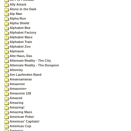
Ally Attack
Alone in the Dark
Alp Man
Alpha Run
Alpha Shield
Alphabet Bee
Alphabet Factory
Alphabet Maze
Alphabet Train
Alphabet Zoo
Alptraum
Alte Haus, Das
Alternate Reality - The City
Alternate Reality - The Dungeon
Alternity
Am Laufenden Band
Amansarranas
Amaurote
Amaurote+
Amaurote 128
Amazed
Amazing
Amazing!
Amazing Maze
American Poker
Americas' Capitals!
Americas Cup
Amnesia