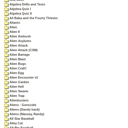
Algebra Drills and Tests
Algebra Quiz I
Algebra Quiz II
Ali Baba and the Fourty Thieves
Aliants
Alien
Alien 8
Alien Ambush
Alien Asylums
Alien Attack
Alien Attack (CSM)
Alien Barrage
Alien Blast
Alien Bugs
Alien Craft!
Alien Egg
Alien Encounter v2
Alien Garden
Alien Hell
Alien Swarm
Alien Trap
Alienbusters
Aliens - Genocide
Aliens (Dandy hack)
Aliens (Massey, Randy)
All Star Baseball
Alley Cat
All-Pro Football