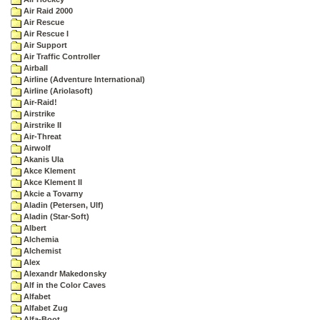
Air Raid 2000
Air Rescue
Air Rescue I
Air Support
Air Traffic Controller
Airball
Airline (Adventure International)
Airline (Ariolasoft)
Air-Raid!
Airstrike
Airstrike II
Air-Threat
Airwolf
Akanis Ula
Akce Klement
Akce Klement II
Akcie a Tovarny
Aladin (Petersen, Ulf)
Aladin (Star-Soft)
Albert
Alchemia
Alchemist
Alex
Alexandr Makedonsky
Alf in the Color Caves
Alfabet
Alfabet Zug
Alfa-Boot