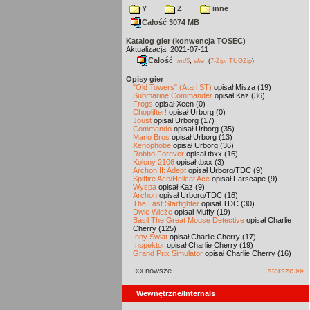
Y
Z
inne
Całość 3074 MB
Katalog gier (konwencja TOSEC)
Aktualizacja: 2021-07-11
Całość
,
md5
sha
(
7-Zip
,
TUGZip
)
Opisy gier
"Old Towers" (Atari ST)
opisał Misza (19)
Submarine Commander
opisał Kaz (36)
Frogs
opisał Xeen (0)
Choplifter!
opisał Urborg (0)
Joust
opisał Urborg (17)
Commando
opisał Urborg (35)
Mario Bros
opisał Urborg (13)
Xenophobe
opisał Urborg (36)
Robbo Forever
opisał tbxx (16)
Kolony 2106
opisał tbxx (3)
Archon II: Adept
opisał Urborg/TDC (9)
Spitfire Ace/Hellcat Ace
opisał Farscape (9)
Wyspa
opisał Kaz (9)
Archon
opisał Urborg/TDC (16)
The Last Starfighter
opisał TDC (30)
Dwie Wieże
opisał Muffy (19)
Basil The Great Mouse Detective
opisał Charlie
Cherry (125)
Inny Świat
opisał Charlie Cherry (17)
Inspektor
opisał Charlie Cherry (19)
Grand Prix Simulator
opisał Charlie Cherry (16)
«« nowsze
starsze »»
Wewnętrzne/Internals