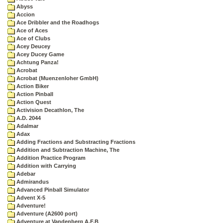
Abyss
Accion
Ace Dribbler and the Roadhogs
Ace of Aces
Ace of Clubs
Acey Deucey
Acey Ducey Game
Achtung Panza!
Acrobat
Acrobat (Muenzenloher GmbH)
Action Biker
Action Pinball
Action Quest
Activision Decathlon, The
A.D. 2044
Adalmar
Adax
Adding Fractions and Substracting Fractions
Addition and Subtraction Machine, The
Addition Practice Program
Addition with Carrying
Adebar
Admirandus
Advanced Pinball Simulator
Advent X-5
Adventure!
Adventure (A2600 port)
Adventure at Vandenberg A.F.B