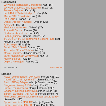
Rozmawiali
Wywiad z Mariuszem Jaroszem
i Kaz (16)
Wywiad Dracona z Mr. Bacardim
i Kaz (16)
Tomasz Dajczak
i Kaz (22)
Lech Bąk i "Świat Młodych"
i Kaz (26)
Michał "Mike" Jaskuła
i Kaz (30)
F#READY
i Dracon (22)
Daniel „Arctus” Kowalski
i Dracon (25)
KATOD
i TDC (15)
Mariusz Wojcieszek
i "Adam" (17)
Romuald Bacza
i Ramos (16)
Śledzenie Amentesa
i Larek (9)
Leszek Łuciów
i Charlie Cherry (17)
TO JUŻ ZA TOBĄ: rozmowa z Bobem Pape
i cpt.
Misumaru Tenchi (39)
Rob Jaeger
i Emu (53)
Jacek "Tabu" Grad
i Dracon (0)
Alexander "Koma" Schön
i Kaz (0)
Maciej Ślifirczyk
i Charlie Cherry (0)
Jarek "Odyniec1" Wyszyński
i Kaz (0)
Marek Bojarski
i Kaz (0)
Olgierd Niemyjski
i Ramos (0)
«« nowsze
starsze »»
Stragan
Nowe, pojemniejsze RAM-Carty
oferuje Kaz (21)
"mouSTer" czyli myszka ST
oferuje Kaz (30)
Atari USBJoy Adapter
oferuje Jakub Husak (0)
Programy: Kolony 2106
oferuje Kaz (7)
Sprzęt: rozszerzenia
oferuje Lotharek (399)
Gadżety: naklejki, pocztówki
oferuje Sikor (11)
Sprzęt: cartridge RAM-CART
oferuje Zenon (7)
Miejsce na drobne ogłoszenia kupna/sprzedaży
oferuje Kaz (58)
Sprzęt: interfejs SIO2IDE
oferuje Piguła (3)
Sprzęt: interfejs SIO2SD
oferuje Piguła (115)