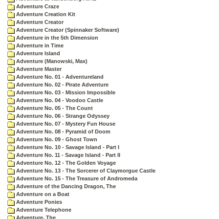
Adventure Craze
Adventure Creation Kit
Adventure Creator
Adventure Creator (Spinnaker Software)
Adventure in the 5th Dimension
Adventure in Time
Adventure Island
Adventure (Manowski, Max)
Adventure Master
Adventure No. 01 - Adventureland
Adventure No. 02 - Pirate Adventure
Adventure No. 03 - Mission Impossible
Adventure No. 04 - Voodoo Castle
Adventure No. 05 - The Count
Adventure No. 06 - Strange Odyssey
Adventure No. 07 - Mystery Fun House
Adventure No. 08 - Pyramid of Doom
Adventure No. 09 - Ghost Town
Adventure No. 10 - Savage Island - Part I
Adventure No. 11 - Savage Island - Part II
Adventure No. 12 - The Golden Voyage
Adventure No. 13 - The Sorcerer of Claymorgue Castle
Adventure No. 15 - The Treasure of Andromeda
Adventure of the Dancing Dragon, The
Adventure on a Boat
Adventure Ponies
Adventure Telephone
Adventure, The