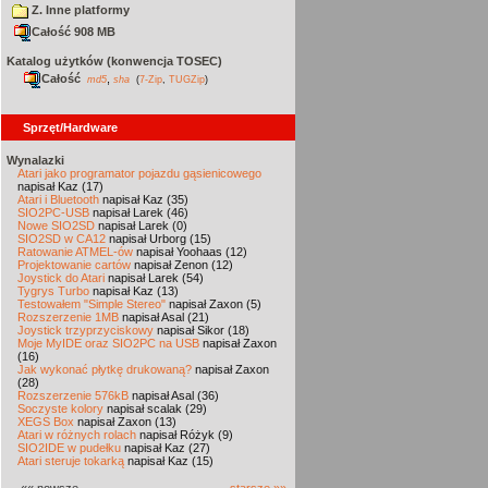
Z. Inne platformy
Całość 908 MB
Katalog użytków (konwencja TOSEC)
Całość
,
md5
sha
(
7-Zip
,
TUGZip
)
Sprzęt/Hardware
Wynalazki
Atari jako programator pojazdu gąsienicowego
napisał Kaz (17)
Atari i Bluetooth
napisał Kaz (35)
SIO2PC-USB
napisał Larek (46)
Nowe SIO2SD
napisał Larek (0)
SIO2SD w CA12
napisał Urborg (15)
Ratowanie ATMEL-ów
napisał Yoohaas (12)
Projektowanie cartów
napisał Zenon (12)
Joystick do Atari
napisał Larek (54)
Tygrys Turbo
napisał Kaz (13)
Testowałem "Simple Stereo"
napisał Zaxon (5)
Rozszerzenie 1MB
napisał Asal (21)
Joystick trzyprzyciskowy
napisał Sikor (18)
Moje MyIDE oraz SIO2PC na USB
napisał Zaxon
(16)
Jak wykonać płytkę drukowaną?
napisał Zaxon
(28)
Rozszerzenie 576kB
napisał Asal (36)
Soczyste kolory
napisał scalak (29)
XEGS Box
napisał Zaxon (13)
Atari w różnych rolach
napisał Różyk (9)
SIO2IDE w pudełku
napisał Kaz (27)
Atari steruje tokarką
napisał Kaz (15)