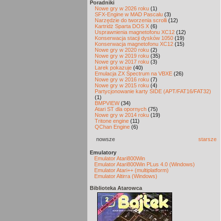
Poradniki
Nowe gry w 2026 roku
(1)
SFX-Engine w MAD Pascalu
(3)
Narzędzie do tworzenia scrolli
(12)
Kartridż Sparta DOS X
(6)
Usprawnienia magnetofonu XC12
(12)
Konserwacja stacji dysków 1050
(19)
Konserwacja magnetofonu XC12
(15)
Nowe gry w 2020 roku
(2)
Nowe gry w 2019 roku
(35)
Nowe gry w 2017 roku
(3)
Larek pokazuje
(40)
Emulacja ZX Spectrum na VBXE
(26)
Nowe gry w 2016 roku
(7)
Nowe gry w 2015 roku
(4)
Partycjonowanie karty SIDE (APT/FAT16/FAT32)
(1)
BMPVIEW
(34)
Atari ST dla opornych
(75)
Nowe gry w 2014 roku
(19)
Tritone engine
(11)
QChan Engine
(6)
nowsze
starsze
Emulatory
Emulator Atari800Win
Emulator Atari800Win PLus 4.0 (Windows)
Emulator Atari++ (multiplatform)
Emulator Altirra (Windows)
Biblioteka Atarowca