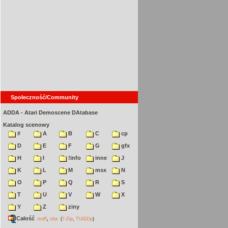
Społeczność/Community
ADDA - Atari Demoscene DAtabase
Katalog scenowy
#
A
B
C
cp
D
E
F
G
gfx
H
I
!info
inne
J
K
L
M
msx
N
O
P
Q
R
S
T
U
V
W
X
Y
Z
ziny
Całość
,
md5
sha
(
7-Zip
,
TUGZip
)