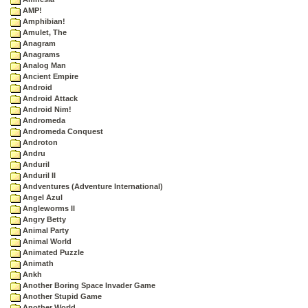
AMP!
Amphibian!
Amulet, The
Anagram
Anagrams
Analog Man
Ancient Empire
Android
Android Attack
Android Nim!
Andromeda
Andromeda Conquest
Androton
Andru
Anduril
Anduril II
Andventures (Adventure International)
Angel Azul
Angleworms II
Angry Betty
Animal Party
Animal World
Animated Puzzle
Animath
Ankh
Another Boring Space Invader Game
Another Stupid Game
Another World