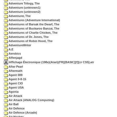
Adventure Trilogy, The
Adventure (unknown1)
Adventure (unknown2)
Adventurer, The
Adventures (Adventure International)
Adventures of Barsak the Dwarf, The
Adventures of Buckaroo Banzai, The
Adventures of Charlie Chicken, The
Adventures of Dr. Jones, The
Adventures of Robin Hood, The
AdventureWriter
A.E
Aerobics
Affenjagd
Affichage Électronique (198x)(Atari)(FR)[BASIC][f][cr CSS].atr
After Pearl
Aftermath
Agent 009
Agent 0-8-15
Agent CIO
Agent USA
Agonia
Air Attack
Air Attack (ANALOG Computing)
Air Ball
Air Defence
Air Defence (Arcade)
Air Hockey