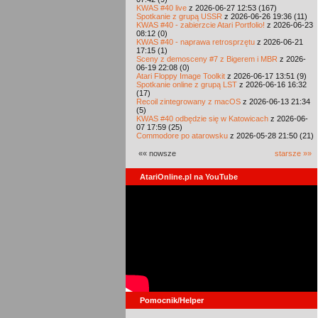
KWAS #40 live
z 2026-06-27 12:53 (167)
Spotkanie z grupą USSR
z 2026-06-26 19:36 (11)
KWAS #40 - zabierzcie Atari Portfolio!
z 2026-06-23
08:12 (0)
KWAS #40 - naprawa retrosprzętu
z 2026-06-21
17:15 (1)
Sceny z demosceny #7 z Bigerem i MBR
z 2026-
06-19 22:08 (0)
Atari Floppy Image Toolkit
z 2026-06-17 13:51 (9)
Spotkanie online z grupą LST
z 2026-06-16 16:32
(17)
Recoil zintegrowany z macOS
z 2026-06-13 21:34
(5)
KWAS #40 odbędzie się w Katowicach
z 2026-06-
07 17:59 (25)
Commodore po atarowsku
z 2026-05-28 21:50 (21)
«« nowsze
starsze »»
AtariOnline.pl na YouTube
Pomocnik/Helper