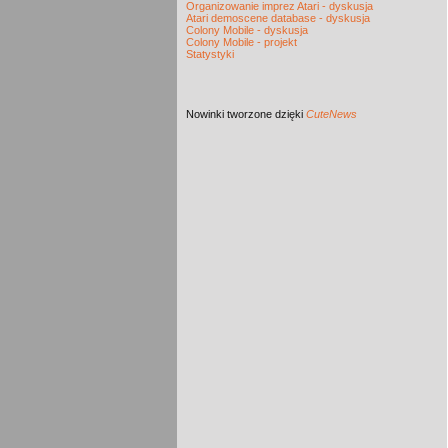
Organizowanie imprez Atari - dyskusja
Atari demoscene database - dyskusja
Colony Mobile - dyskusja
Colony Mobile - projekt
Statystyki
Nowinki
tworzone dzięki
CuteNews