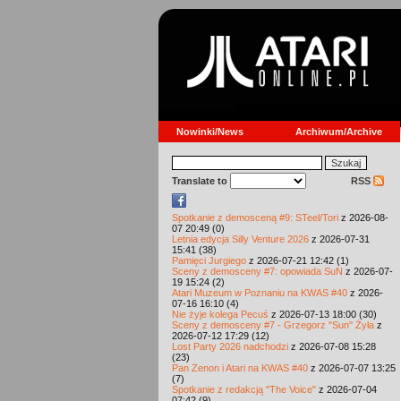
Nowinki/News
Archiwum/Archive
Translate to
RSS
Spotkanie z demosceną #9: STeel/Tori
z 2026-08-
07 20:49 (0)
Letnia edycja Silly Venture 2026
z 2026-07-31
15:41 (38)
Pamięci Jurgiego
z 2026-07-21 12:42 (1)
Sceny z demosceny #7: opowiada SuN
z 2026-07-
19 15:24 (2)
Atari Muzeum w Poznaniu na KWAS #40
z 2026-
07-16 16:10 (4)
Nie żyje kolega Pecuś
z 2026-07-13 18:00 (30)
Sceny z demosceny #7 - Grzegorz "Sun" Żyła
z
2026-07-12 17:29 (12)
Lost Party 2026 nadchodzi
z 2026-07-08 15:28
(23)
Pan Zenon i Atari na KWAS #40
z 2026-07-07 13:25
(7)
Spotkanie z redakcją "The Voice"
z 2026-07-04
07:42 (9)