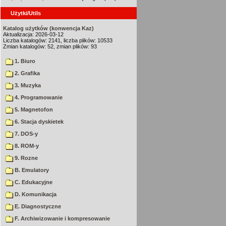
Użytki/Utils
Katalog użytków (konwencja Kaz)
Aktualizacja: 2026-03-12
Liczba katalogów: 2141, liczba plików: 10533
Zmian katalogów: 52, zmian plików: 93
1. Biuro
2. Grafika
3. Muzyka
4. Programowanie
5. Magnetofon
6. Stacja dyskietek
7. DOS-y
8. ROM-y
9. Rozne
B. Emulatory
C. Edukacyjne
D. Komunikacja
E. Diagnostyczne
F. Archiwizowanie i kompresowanie