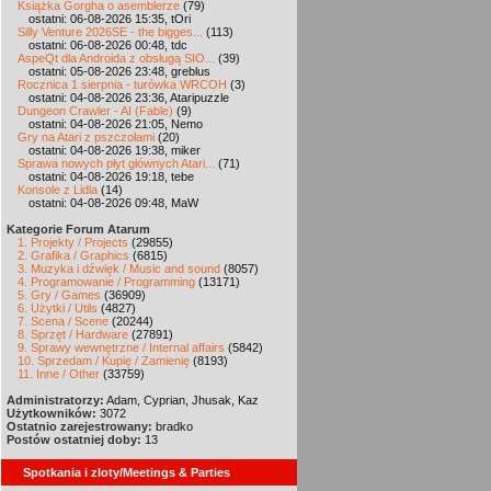
Książka Gorgha o asemblerze
(79)
ostatni: 06-08-2026 15:35, tOri
Silly Venture 2026SE - the bigges...
(113)
ostatni: 06-08-2026 00:48, tdc
AspeQt dla Androida z obsługą SIO...
(39)
ostatni: 05-08-2026 23:48, greblus
Rocznica 1 sierpnia - turówka WRCOH
(3)
ostatni: 04-08-2026 23:36, Ataripuzzle
Dungeon Crawler - AI (Fable)
(9)
ostatni: 04-08-2026 21:05, Nemo
Gry na Atari z pszczołami
(20)
ostatni: 04-08-2026 19:38, miker
Sprawa nowych płyt głównych Atari...
(71)
ostatni: 04-08-2026 19:18, tebe
Konsole z Lidla
(14)
ostatni: 04-08-2026 09:48, MaW
Kategorie Forum Atarum
1. Projekty / Projects
(29855)
2. Grafika / Graphics
(6815)
3. Muzyka i dźwięk / Music and sound
(8057)
4. Programowanie / Programming
(13171)
5. Gry / Games
(36909)
6. Użytki / Utils
(4827)
7. Scena / Scene
(20244)
8. Sprzęt / Hardware
(27891)
9. Sprawy wewnętrzne / Internal affairs
(5842)
10. Sprzedam / Kupię / Zamienię
(8193)
11. Inne / Other
(33759)
Administratorzy:
Adam, Cyprian, Jhusak, Kaz
Użytkowników:
3072
Ostatnio zarejestrowany:
bradko
Postów ostatniej doby:
13
Spotkania i zloty/Meetings & Parties