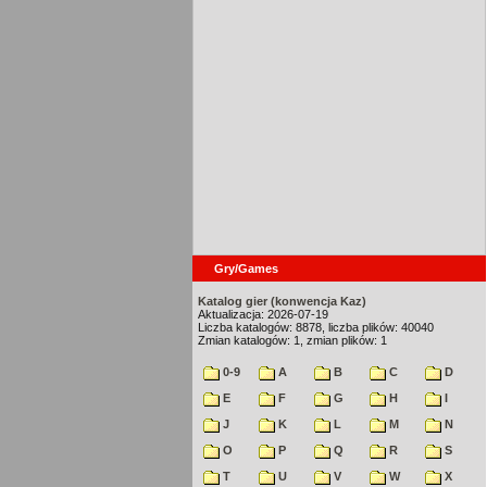
Gry/Games
Katalog gier (konwencja Kaz)
Aktualizacja: 2026-07-19
Liczba katalogów: 8878, liczba plików: 40040
Zmian katalogów: 1, zmian plików: 1
0-9
A
B
C
D
E
F
G
H
I
J
K
L
M
N
O
P
Q
R
S
T
U
V
W
X