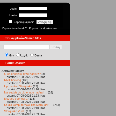
Login:
Hasło:
Zapamiętaj mnie
Zapomniane hasło?
Poproś o członkostwo
Szukaj plików/Search files
Gry
Użytki
Dema
Forum Atarum
Aktualne tematy
O co chodzi w grze Kasiarz?
(8)
ostatni: 07-08-2026 21:46, Kaz
RMT hacking
(469)
ostatni: 07-08-2026 21:28, Kaz
Uprościłem Starquake
(17)
ostatni: 07-08-2026 21:26, Kaz
Narzędzie do ditheringu na Atari ...
(28)
ostatni: 07-08-2026 21:23, Kaz
Muzycy scenowi...
(135)
ostatni: 07-08-2026 21:18, Kaz
Studio komputerowe The Marauder -...
(251)
ostatni: 07-08-2026 21:10, Kaz
Starquake VBXE
(17)
ostatni: 07-08-2026 21:09, Kaz