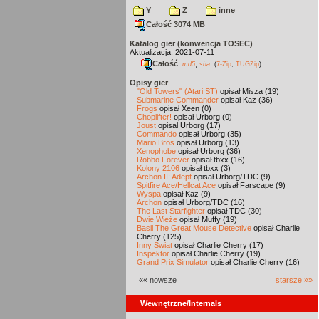
Y
Z
inne
Całość 3074 MB
Katalog gier (konwencja TOSEC)
Aktualizacja: 2021-07-11
Całość
,
md5
sha
(
7-Zip
,
TUGZip
)
Opisy gier
"Old Towers" (Atari ST)
opisał Misza (19)
Submarine Commander
opisał Kaz (36)
Frogs
opisał Xeen (0)
Choplifter!
opisał Urborg (0)
Joust
opisał Urborg (17)
Commando
opisał Urborg (35)
Mario Bros
opisał Urborg (13)
Xenophobe
opisał Urborg (36)
Robbo Forever
opisał tbxx (16)
Kolony 2106
opisał tbxx (3)
Archon II: Adept
opisał Urborg/TDC (9)
Spitfire Ace/Hellcat Ace
opisał Farscape (9)
Wyspa
opisał Kaz (9)
Archon
opisał Urborg/TDC (16)
The Last Starfighter
opisał TDC (30)
Dwie Wieże
opisał Muffy (19)
Basil The Great Mouse Detective
opisał Charlie
Cherry (125)
Inny Świat
opisał Charlie Cherry (17)
Inspektor
opisał Charlie Cherry (19)
Grand Prix Simulator
opisał Charlie Cherry (16)
«« nowsze
starsze »»
Wewnętrzne/Internals