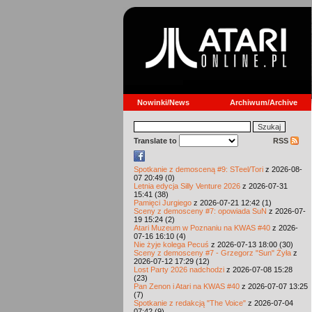
Nowinki/News
Archiwum/Archive
Translate to
RSS
Spotkanie z demosceną #9: STeel/Tori
z 2026-08-
07 20:49 (0)
Letnia edycja Silly Venture 2026
z 2026-07-31
15:41 (38)
Pamięci Jurgiego
z 2026-07-21 12:42 (1)
Sceny z demosceny #7: opowiada SuN
z 2026-07-
19 15:24 (2)
Atari Muzeum w Poznaniu na KWAS #40
z 2026-
07-16 16:10 (4)
Nie żyje kolega Pecuś
z 2026-07-13 18:00 (30)
Sceny z demosceny #7 - Grzegorz "Sun" Żyła
z
2026-07-12 17:29 (12)
Lost Party 2026 nadchodzi
z 2026-07-08 15:28
(23)
Pan Zenon i Atari na KWAS #40
z 2026-07-07 13:25
(7)
Spotkanie z redakcją "The Voice"
z 2026-07-04
07:42 (9)