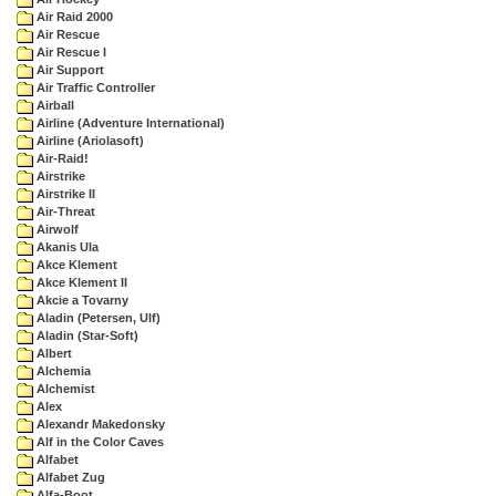
Air Raid 2000
Air Rescue
Air Rescue I
Air Support
Air Traffic Controller
Airball
Airline (Adventure International)
Airline (Ariolasoft)
Air-Raid!
Airstrike
Airstrike II
Air-Threat
Airwolf
Akanis Ula
Akce Klement
Akce Klement II
Akcie a Tovarny
Aladin (Petersen, Ulf)
Aladin (Star-Soft)
Albert
Alchemia
Alchemist
Alex
Alexandr Makedonsky
Alf in the Color Caves
Alfabet
Alfabet Zug
Alfa-Boot