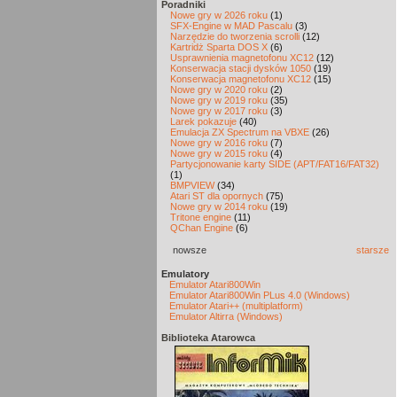
Poradniki
Nowe gry w 2026 roku
(1)
SFX-Engine w MAD Pascalu
(3)
Narzędzie do tworzenia scrolli
(12)
Kartridż Sparta DOS X
(6)
Usprawnienia magnetofonu XC12
(12)
Konserwacja stacji dysków 1050
(19)
Konserwacja magnetofonu XC12
(15)
Nowe gry w 2020 roku
(2)
Nowe gry w 2019 roku
(35)
Nowe gry w 2017 roku
(3)
Larek pokazuje
(40)
Emulacja ZX Spectrum na VBXE
(26)
Nowe gry w 2016 roku
(7)
Nowe gry w 2015 roku
(4)
Partycjonowanie karty SIDE (APT/FAT16/FAT32)
(1)
BMPVIEW
(34)
Atari ST dla opornych
(75)
Nowe gry w 2014 roku
(19)
Tritone engine
(11)
QChan Engine
(6)
nowsze
starsze
Emulatory
Emulator Atari800Win
Emulator Atari800Win PLus 4.0 (Windows)
Emulator Atari++ (multiplatform)
Emulator Altirra (Windows)
Biblioteka Atarowca