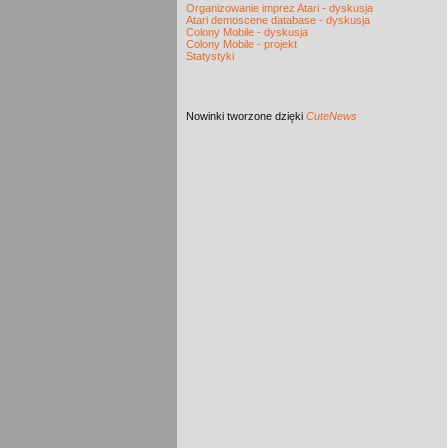
Organizowanie imprez Atari - dyskusja
Atari demoscene database - dyskusja
Colony Mobile - dyskusja
Colony Mobile - projekt
Statystyki
Nowinki
tworzone dzięki
CuteNews