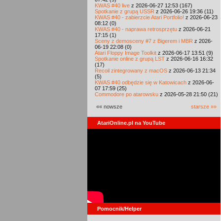
KWAS #40 live
z 2026-06-27 12:53 (167)
Spotkanie z grupą USSR
z 2026-06-26 19:36 (11)
KWAS #40 - zabierzcie Atari Portfolio!
z 2026-06-23
08:12 (0)
KWAS #40 - naprawa retrosprzętu
z 2026-06-21
17:15 (1)
Sceny z demosceny #7 z Bigerem i MBR
z 2026-
06-19 22:08 (0)
Atari Floppy Image Toolkit
z 2026-06-17 13:51 (9)
Spotkanie online z grupą LST
z 2026-06-16 16:32
(17)
Recoil zintegrowany z macOS
z 2026-06-13 21:34
(5)
KWAS #40 odbędzie się w Katowicach
z 2026-06-
07 17:59 (25)
Commodore po atarowsku
z 2026-05-28 21:50 (21)
«« nowsze
starsze »»
AtariOnline.pl na YouTube
Pomocnik/Helper