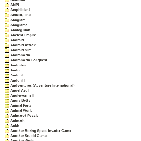
AMP!
Amphibian!
Amulet, The
Anagram
Anagrams
Analog Man
Ancient Empire
Android
Android Attack
Android Nim!
Andromeda
Andromeda Conquest
Androton
Andru
Anduril
Anduril II
Andventures (Adventure International)
Angel Azul
Angleworms II
Angry Betty
Animal Party
Animal World
Animated Puzzle
Animath
Ankh
Another Boring Space Invader Game
Another Stupid Game
Another World