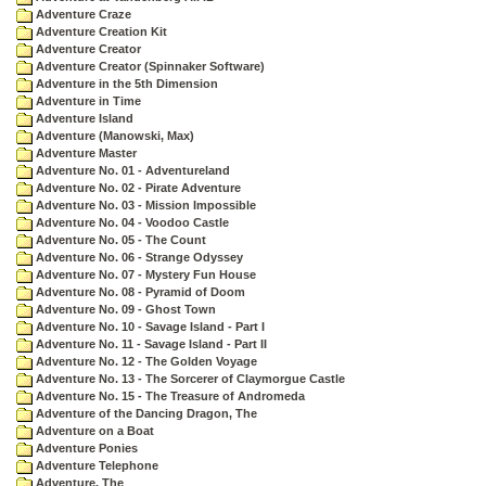
Adventure Craze
Adventure Creation Kit
Adventure Creator
Adventure Creator (Spinnaker Software)
Adventure in the 5th Dimension
Adventure in Time
Adventure Island
Adventure (Manowski, Max)
Adventure Master
Adventure No. 01 - Adventureland
Adventure No. 02 - Pirate Adventure
Adventure No. 03 - Mission Impossible
Adventure No. 04 - Voodoo Castle
Adventure No. 05 - The Count
Adventure No. 06 - Strange Odyssey
Adventure No. 07 - Mystery Fun House
Adventure No. 08 - Pyramid of Doom
Adventure No. 09 - Ghost Town
Adventure No. 10 - Savage Island - Part I
Adventure No. 11 - Savage Island - Part II
Adventure No. 12 - The Golden Voyage
Adventure No. 13 - The Sorcerer of Claymorgue Castle
Adventure No. 15 - The Treasure of Andromeda
Adventure of the Dancing Dragon, The
Adventure on a Boat
Adventure Ponies
Adventure Telephone
Adventure, The