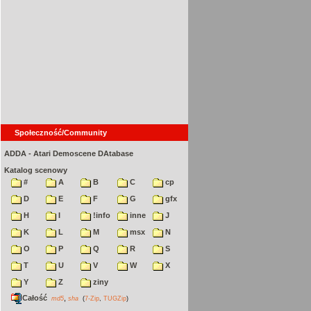
Społeczność/Community
ADDA - Atari Demoscene DAtabase
Katalog scenowy
#
A
B
C
cp
D
E
F
G
gfx
H
I
!info
inne
J
K
L
M
msx
N
O
P
Q
R
S
T
U
V
W
X
Y
Z
ziny
Całość
,
md5
sha
(
7-Zip
,
TUGZip
)