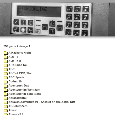
399
gier w katalogu
A
:
A Hacker's Night
A Je To!
A Je To II
A To Snad Ne
ABC
ABC of CPR, The
ABC Sports
Abduct10
Abenteuer, Das
Abenteuer im Weltraum
Abenteuer in Schottland
Abracadabra!
Abraxas Adventure #1 - Assault on the Astral Rift
ABSoluteZero
Abuse
Abuse v2.9