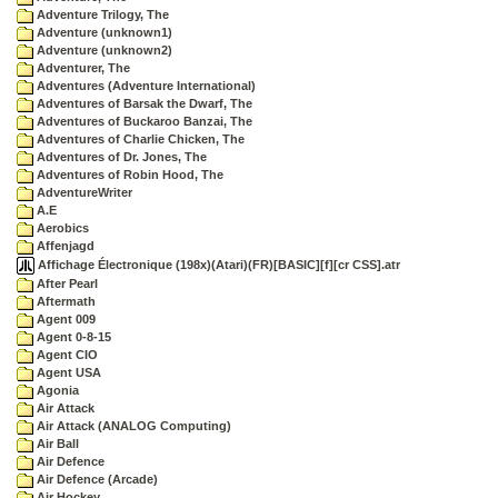
Adventure Trilogy, The
Adventure (unknown1)
Adventure (unknown2)
Adventurer, The
Adventures (Adventure International)
Adventures of Barsak the Dwarf, The
Adventures of Buckaroo Banzai, The
Adventures of Charlie Chicken, The
Adventures of Dr. Jones, The
Adventures of Robin Hood, The
AdventureWriter
A.E
Aerobics
Affenjagd
Affichage Électronique (198x)(Atari)(FR)[BASIC][f][cr CSS].atr
After Pearl
Aftermath
Agent 009
Agent 0-8-15
Agent CIO
Agent USA
Agonia
Air Attack
Air Attack (ANALOG Computing)
Air Ball
Air Defence
Air Defence (Arcade)
Air Hockey