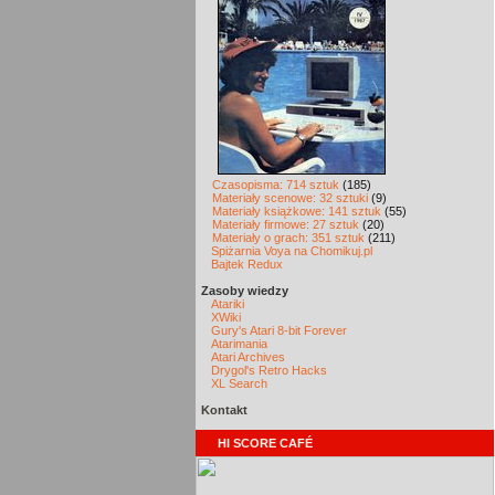
Czasopisma: 714 sztuk
(185)
Materiały scenowe: 32 sztuki
(9)
Materiały książkowe: 141 sztuk
(55)
Materiały firmowe: 27 sztuk
(20)
Materiały o grach: 351 sztuk
(211)
Spiżarnia Voya na Chomikuj.pl
Bajtek Redux
Zasoby wiedzy
Atariki
XWiki
Gury's Atari 8-bit Forever
Atarimania
Atari Archives
Drygol's Retro Hacks
XL Search
Kontakt
HI SCORE CAFÉ