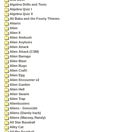
Algebra Drills and Tests
Algebra Quiz I
Algebra Quiz II
Ali Baba and the Fourty Thieves
Aliants
Alien
Alien 8
Alien Ambush
Alien Asylums
Alien Attack
Alien Attack (CSM)
Alien Barrage
Alien Blast
Alien Bugs
Alien Craft!
Alien Egg
Alien Encounter v2
Alien Garden
Alien Hell
Alien Swarm
Alien Trap
Alienbusters
Aliens - Genocide
Aliens (Dandy hack)
Aliens (Massey, Randy)
All Star Baseball
Alley Cat
All-Pro Football