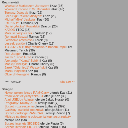
Rozmawiali
Wywiad z Mariuszem Jaroszem
i Kaz (16)
Wywiad Dracona z Mr. Bacardim
i Kaz (16)
Tomasz Dajczak
i Kaz (22)
Lech Bąk i "Świat Młodych"
i Kaz (26)
Michał "Mike" Jaskuła
i Kaz (30)
F#READY
i Dracon (22)
Daniel „Arctus” Kowalski
i Dracon (25)
KATOD
i TDC (15)
Mariusz Wojcieszek
i "Adam" (17)
Romuald Bacza
i Ramos (16)
Śledzenie Amentesa
i Larek (9)
Leszek Łuciów
i Charlie Cherry (17)
TO JUŻ ZA TOBĄ: rozmowa z Bobem Pape
i cpt.
Misumaru Tenchi (39)
Rob Jaeger
i Emu (53)
Jacek "Tabu" Grad
i Dracon (0)
Alexander "Koma" Schön
i Kaz (0)
Maciej Ślifirczyk
i Charlie Cherry (0)
Jarek "Odyniec1" Wyszyński
i Kaz (0)
Marek Bojarski
i Kaz (0)
Olgierd Niemyjski
i Ramos (0)
«« nowsze
starsze »»
Stragan
Nowe, pojemniejsze RAM-Carty
oferuje Kaz (21)
"mouSTer" czyli myszka ST
oferuje Kaz (30)
Atari USBJoy Adapter
oferuje Jakub Husak (0)
Programy: Kolony 2106
oferuje Kaz (7)
Sprzęt: rozszerzenia
oferuje Lotharek (399)
Gadżety: naklejki, pocztówki
oferuje Sikor (11)
Sprzęt: cartridge RAM-CART
oferuje Zenon (7)
Miejsce na drobne ogłoszenia kupna/sprzedaży
oferuje Kaz (58)
Sprzęt: interfejs SIO2IDE
oferuje Piguła (3)
Sprzęt: interfejs SIO2SD
oferuje Piguła (115)