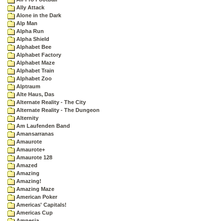
Ally Attack
Alone in the Dark
Alp Man
Alpha Run
Alpha Shield
Alphabet Bee
Alphabet Factory
Alphabet Maze
Alphabet Train
Alphabet Zoo
Alptraum
Alte Haus, Das
Alternate Reality - The City
Alternate Reality - The Dungeon
Alternity
Am Laufenden Band
Amansarranas
Amaurote
Amaurote+
Amaurote 128
Amazed
Amazing
Amazing!
Amazing Maze
American Poker
Americas' Capitals!
Americas Cup
Amnesia