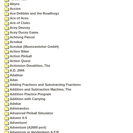
Abyss
Accion
Ace Dribbler and the Roadhogs
Ace of Aces
Ace of Clubs
Acey Deucey
Acey Ducey Game
Achtung Panza!
Acrobat
Acrobat (Muenzenloher GmbH)
Action Biker
Action Pinball
Action Quest
Activision Decathlon, The
A.D. 2044
Adalmar
Adax
Adding Fractions and Substracting Fractions
Addition and Subtraction Machine, The
Addition Practice Program
Addition with Carrying
Adebar
Admirandus
Advanced Pinball Simulator
Advent X-5
Adventure!
Adventure (A2600 port)
Adventure at Vandenberg A.F.B