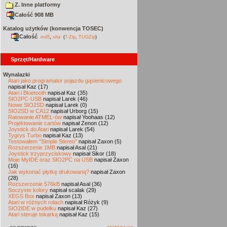
Z. Inne platformy
Całość 908 MB
Katalog użytków (konwencja TOSEC)
Całość
,
md5
sha
(
7-Zip
,
TUGZip
)
Sprzęt/Hardware
Wynalazki
Atari jako programator pojazdu gąsienicowego
napisał Kaz (17)
Atari i Bluetooth
napisał Kaz (35)
SIO2PC-USB
napisał Larek (46)
Nowe SIO2SD
napisał Larek (0)
SIO2SD w CA12
napisał Urborg (15)
Ratowanie ATMEL-ów
napisał Yoohaas (12)
Projektowanie cartów
napisał Zenon (12)
Joystick do Atari
napisał Larek (54)
Tygrys Turbo
napisał Kaz (13)
Testowałem "Simple Stereo"
napisał Zaxon (5)
Rozszerzenie 1MB
napisał Asal (21)
Joystick trzyprzyciskowy
napisał Sikor (18)
Moje MyIDE oraz SIO2PC na USB
napisał Zaxon
(16)
Jak wykonać płytkę drukowaną?
napisał Zaxon
(28)
Rozszerzenie 576kB
napisał Asal (36)
Soczyste kolory
napisał scalak (29)
XEGS Box
napisał Zaxon (13)
Atari w różnych rolach
napisał Różyk (9)
SIO2IDE w pudełku
napisał Kaz (27)
Atari steruje tokarką
napisał Kaz (15)