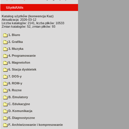
Użytki/Utils
Katalog użytków (konwencja Kaz)
Aktualizacja: 2026-03-12
Liczba katalogów: 2141, liczba plików: 10533
Zmian katalogów: 52, zmian plików: 93
1. Biuro
2. Grafika
3. Muzyka
4. Programowanie
5. Magnetofon
6. Stacja dyskietek
7. DOS-y
8. ROM-y
9. Rozne
B. Emulatory
C. Edukacyjne
D. Komunikacja
E. Diagnostyczne
F. Archiwizowanie i kompresowanie