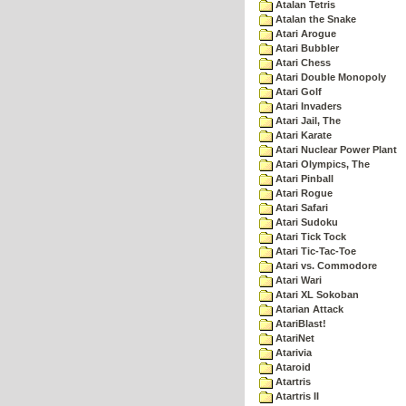
Atalan Tetris
Atalan the Snake
Atari Arogue
Atari Bubbler
Atari Chess
Atari Double Monopoly
Atari Golf
Atari Invaders
Atari Jail, The
Atari Karate
Atari Nuclear Power Plant
Atari Olympics, The
Atari Pinball
Atari Rogue
Atari Safari
Atari Sudoku
Atari Tick Tock
Atari Tic-Tac-Toe
Atari vs. Commodore
Atari Wari
Atari XL Sokoban
Atarian Attack
AtariBlast!
AtariNet
Atarivia
Ataroid
Atartris
Atartris II