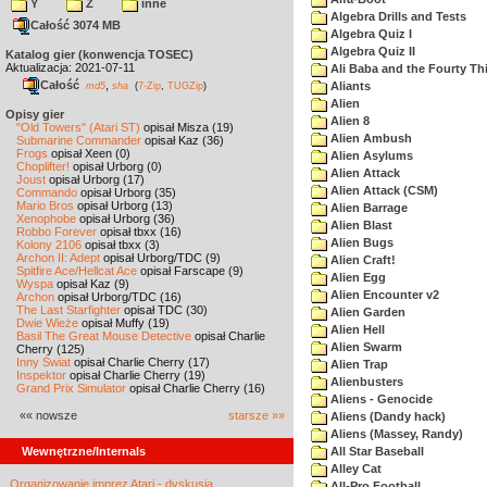
Y
Z
inne
Algebra Drills and Tests
Całość 3074 MB
Algebra Quiz I
Algebra Quiz II
Katalog gier (konwencja TOSEC)
Aktualizacja: 2021-07-11
Ali Baba and the Fourty Th
Całość
,
Aliants
md5
sha
(
7-Zip
,
TUGZip
)
Alien
Opisy gier
Alien 8
"Old Towers" (Atari ST)
opisał Misza (19)
Alien Ambush
Submarine Commander
opisał Kaz (36)
Frogs
opisał Xeen (0)
Alien Asylums
Choplifter!
opisał Urborg (0)
Alien Attack
Joust
opisał Urborg (17)
Alien Attack (CSM)
Commando
opisał Urborg (35)
Mario Bros
opisał Urborg (13)
Alien Barrage
Xenophobe
opisał Urborg (36)
Alien Blast
Robbo Forever
opisał tbxx (16)
Alien Bugs
Kolony 2106
opisał tbxx (3)
Archon II: Adept
opisał Urborg/TDC (9)
Alien Craft!
Spitfire Ace/Hellcat Ace
opisał Farscape (9)
Alien Egg
Wyspa
opisał Kaz (9)
Alien Encounter v2
Archon
opisał Urborg/TDC (16)
The Last Starfighter
opisał TDC (30)
Alien Garden
Dwie Wieże
opisał Muffy (19)
Alien Hell
Basil The Great Mouse Detective
opisał Charlie
Alien Swarm
Cherry (125)
Inny Świat
opisał Charlie Cherry (17)
Alien Trap
Inspektor
opisał Charlie Cherry (19)
Alienbusters
Grand Prix Simulator
opisał Charlie Cherry (16)
Aliens - Genocide
«« nowsze
starsze »»
Aliens (Dandy hack)
Aliens (Massey, Randy)
Wewnętrzne/Internals
All Star Baseball
Alley Cat
Organizowanie imprez Atari - dyskusja
All-Pro Football