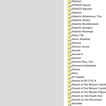
Atarzee
ATASCII Squad
ATASCII Squash
Atlantis
Atlantis Adventure, The
Atlantis (Atari)
Atlantis Boulderdash
Atlantis (Imagic)
Atlantis Revenge
Atlas TXL
Atom Smasher
Atomia
Atomic Gnom
Atomit
Atomit II
Atomix
Atomix Plus, The
Atomova Katedrala
Atoms
Atris
At-taaqah
Attack at EP-CYG-4
Attack of the Mutant Came
Attack of the Mutant Camel
Attack of the Mutant Pigeo
Attack on the Death Star
Attack on the Doomstar
Attacker