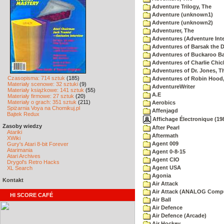
Adventure Trilogy, The
Adventure (unknown1)
Adventure (unknown2)
Adventurer, The
Adventures (Adventure Inte
Adventures of Barsak the D
Adventures of Buckaroo Ba
Adventures of Charlie Chic
Adventures of Dr. Jones, T
Czasopisma: 714 sztuk
(185)
Adventures of Robin Hood
Materiały scenowe: 32 sztuki
(9)
AdventureWriter
Materiały książkowe: 141 sztuk
(55)
A.E
Materiały firmowe: 27 sztuk
(20)
Materiały o grach: 351 sztuk
(211)
Aerobics
Spiżarnia Voya na Chomikuj.pl
Affenjagd
Bajtek Redux
Affichage Électronique (198
Zasoby wiedzy
After Pearl
Atariki
Aftermath
XWiki
Agent 009
Gury's Atari 8-bit Forever
Atarimania
Agent 0-8-15
Atari Archives
Agent CIO
Drygol's Retro Hacks
Agent USA
XL Search
Agonia
Kontakt
Air Attack
Air Attack (ANALOG Comp
HI SCORE CAFÉ
Air Ball
Air Defence
Air Defence (Arcade)
Air Hockey