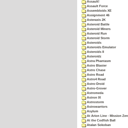
Assault!
Assault Force
Assembloids XE
Assignment 46
Asteraxis 2K
Asteroid Battle
Asteroid Miners
Asteroid Run
Asteroid Storm
Asteroids
Asteroids Emulator
Asteroids II
Asteroidz
Astra Phantasm
Astro Blaster
Astro Chase
Astro Road
Astro4 Road
Astro-Droid
Astro-Grover
Astromeda
Astron IX
Astrostorm
Astrowarriors
Asylum
At Arion Line - Mission Zer
At the Codfish Ball
Atalan Sokoban