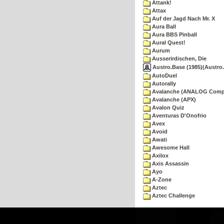
Attank!
Attax
Auf der Jagd Nach Mr. X
Aura Ball
Aura BBS Pinball
Aural Quest!
Aurum
Ausserirdischen, Die
Austro.Base (1985)(Austro.
AutoDuel
Autorally
Avalanche (ANALOG Comp
Avalanche (APX)
Avalon Quiz
Aventuras D'Onofrio
Avex
Avoid
Awati
Awesome Hall
Axilox
Axis Assassin
Ayo
A-Zone
Aztec
Aztec Challenge