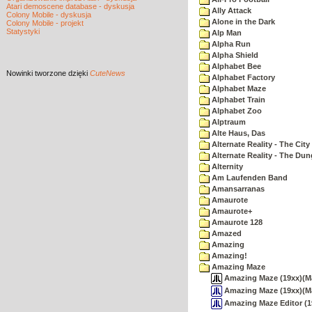
Atari demoscene database - dyskusja
Ally Attack
Colony Mobile - dyskusja
Alone in the Dark
Colony Mobile - projekt
Statystyki
Alp Man
Alpha Run
Alpha Shield
Alphabet Bee
Nowinki
tworzone dzięki
CuteNews
Alphabet Factory
Alphabet Maze
Alphabet Train
Alphabet Zoo
Alptraum
Alte Haus, Das
Alternate Reality - The City
Alternate Reality - The Du
Alternity
Am Laufenden Band
Amansarranas
Amaurote
Amaurote+
Amaurote 128
Amazed
Amazing
Amazing!
Amazing Maze
Amazing Maze (19xx)(Mart
Amazing Maze (19xx)(Mar
Amazing Maze Editor (19