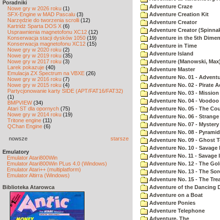
Poradniki
Adventure Craze
Nowe gry w 2026 roku
(1)
SFX-Engine w MAD Pascalu
(3)
Adventure Creation Kit
Narzędzie do tworzenia scrolli
(12)
Adventure Creator
Kartridż Sparta DOS X
(6)
Adventure Creator (Spinnak
Usprawnienia magnetofonu XC12
(12)
Konserwacja stacji dysków 1050
(19)
Adventure in the 5th Dime
Konserwacja magnetofonu XC12
(15)
Adventure in Time
Nowe gry w 2020 roku
(2)
Adventure Island
Nowe gry w 2019 roku
(35)
Nowe gry w 2017 roku
(3)
Adventure (Manowski, Max
Larek pokazuje
(40)
Adventure Master
Emulacja ZX Spectrum na VBXE
(26)
Adventure No. 01 - Advent
Nowe gry w 2016 roku
(7)
Nowe gry w 2015 roku
(4)
Adventure No. 02 - Pirate 
Partycjonowanie karty SIDE (APT/FAT16/FAT32)
Adventure No. 03 - Mission
(1)
Adventure No. 04 - Voodoo
BMPVIEW
(34)
Atari ST dla opornych
(75)
Adventure No. 05 - The Co
Nowe gry w 2014 roku
(19)
Adventure No. 06 - Strang
Tritone engine
(11)
Adventure No. 07 - Myster
QChan Engine
(6)
Adventure No. 08 - Pyrami
nowsze
starsze
Adventure No. 09 - Ghost 
Adventure No. 10 - Savage Is
Emulatory
Adventure No. 11 - Savage Is
Emulator Atari800Win
Emulator Atari800Win PLus 4.0 (Windows)
Adventure No. 12 - The Go
Emulator Atari++ (multiplatform)
Adventure No. 13 - The Sor
Emulator Altirra (Windows)
Adventure No. 15 - The Tr
Biblioteka Atarowca
Adventure of the Dancing 
Adventure on a Boat
Adventure Ponies
Adventure Telephone
Adventure, The