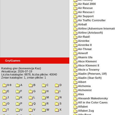
Air Raid 2000
Air Rescue
Air Rescue I
Air Support
Air Traffic Controller
Airball
Airline (Adventure Internati
Airline (Ariolasoft)
Air-Raid!
Airstrike
Airstrike II
Air-Threat
Airwolf
Akanis Ula
Gry/Games
Akce Klement
Akce Klement II
Katalog gier (konwencja Kaz)
Akcie a Tovarny
Aktualizacja: 2026-07-19
Aladin (Petersen, Ulf)
Liczba katalogów: 8878, liczba plików: 40040
Zmian katalogów: 1, zmian plików: 1
Aladin (Star-Soft)
Albert
0-9
A
B
C
D
Alchemia
Alchemist
E
F
G
H
I
Alex
J
K
L
M
N
Alexandr Makedonsky
Alf in the Color Caves
O
P
Q
R
S
Alfabet
T
U
V
W
X
Alfabet Zug
Alfa-Boot