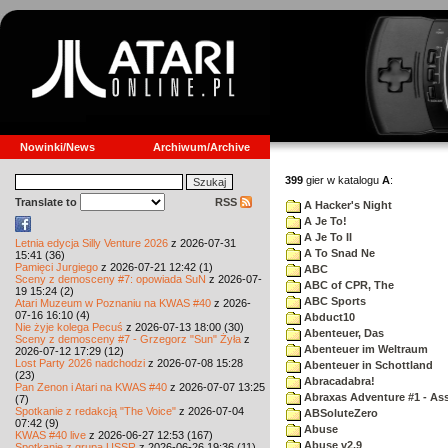
Nowinki/News
Archiwum/Archive
399
gier w katalogu
A
:
Translate to
RSS
A Hacker's Night
A Je To!
A Je To II
Letnia edycja Silly Venture 2026
z 2026-07-31
A To Snad Ne
15:41 (36)
Pamięci Jurgiego
z 2026-07-21 12:42 (1)
ABC
Sceny z demosceny #7: opowiada SuN
z 2026-07-
ABC of CPR, The
19 15:24 (2)
ABC Sports
Atari Muzeum w Poznaniu na KWAS #40
z 2026-
07-16 16:10 (4)
Abduct10
Nie żyje kolega Pecuś
z 2026-07-13 18:00 (30)
Abenteuer, Das
Sceny z demosceny #7 - Grzegorz "Sun" Żyła
z
Abenteuer im Weltraum
2026-07-12 17:29 (12)
Lost Party 2026 nadchodzi
z 2026-07-08 15:28
Abenteuer in Schottland
(23)
Abracadabra!
Pan Zenon i Atari na KWAS #40
z 2026-07-07 13:25
Abraxas Adventure #1 - Assa
(7)
Spotkanie z redakcją "The Voice"
z 2026-07-04
ABSoluteZero
07:42 (9)
Abuse
KWAS #40 live
z 2026-06-27 12:53 (167)
Abuse v2.9
Spotkanie z grupą USSR
z 2026-06-26 19:36 (11)