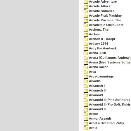
Arcade Adventure
Arcade Attack
Arcade Bonanza
Arcade Fruit Machine
Arcade Machine, The
Arcademic Skillbuilder
Archers, The
Archon
Archon II - Adept
Ardeny 1944
Ardy the Aardvark
Arena 3000
Arena (Guillaume, Andrew)
Arena (Med Systems Softw
Arena Racer
Arex
Args-Lemmings
Arkadia
Arkaneth I
Arkaneth II
Arkanoid
Arkanoid II (Pink Softhard)
Arkanoid II (Pro Soft, Kukis
Arkanoid III
Arkon
Armor Assault
Arnal a Dva Draci Zuby
Arnie