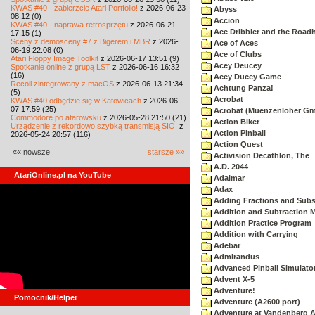
KWAS #40 - zabierzcie Atari Portfolio!
z 2026-06-23
Abyss
08:12 (0)
Accion
KWAS #40 - naprawa retrosprzętu
z 2026-06-21
Ace Dribbler and the Road
17:15 (1)
Sceny z demosceny #7 z Bigerem i MBR
z 2026-
Ace of Aces
06-19 22:08 (0)
Ace of Clubs
Atari Floppy Image Toolkit
z 2026-06-17 13:51 (9)
Acey Deucey
Spotkanie online z grupą LST
z 2026-06-16 16:32
(16)
Acey Ducey Game
Recoil zintegrowany z macOS
z 2026-06-13 21:34
Achtung Panza!
(5)
Acrobat
KWAS #40 odbędzie się w Katowicach
z 2026-06-
07 17:59 (25)
Acrobat (Muenzenloher G
Commodore po atarowsku
z 2026-05-28 21:50 (21)
Action Biker
Urządzenie z rekordowo szybką transmisją SIO!
z
Action Pinball
2026-05-24 20:57 (116)
Action Quest
«« nowsze
starsze »»
Activision Decathlon, The
A.D. 2044
AtariOnline.pl na YouTube
Adalmar
Adax
Adding Fractions and Subst
Addition and Subtraction 
Addition Practice Program
Addition with Carrying
Adebar
Admirandus
Advanced Pinball Simulato
Advent X-5
Adventure!
Pomocnik/Helper
Adventure (A2600 port)
Adventure at Vandenberg A