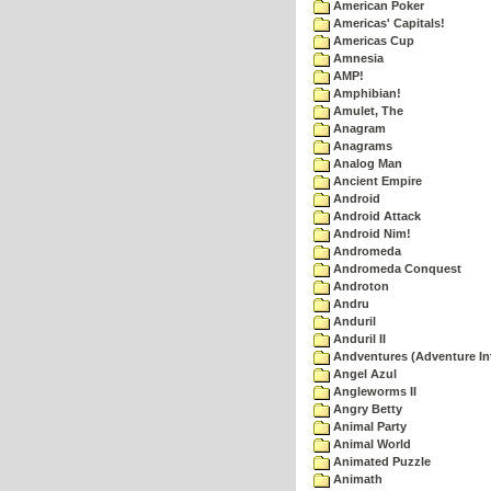
American Poker
Americas' Capitals!
Americas Cup
Amnesia
AMP!
Amphibian!
Amulet, The
Anagram
Anagrams
Analog Man
Ancient Empire
Android
Android Attack
Android Nim!
Andromeda
Andromeda Conquest
Androton
Andru
Anduril
Anduril II
Andventures (Adventure Int
Angel Azul
Angleworms II
Angry Betty
Animal Party
Animal World
Animated Puzzle
Animath