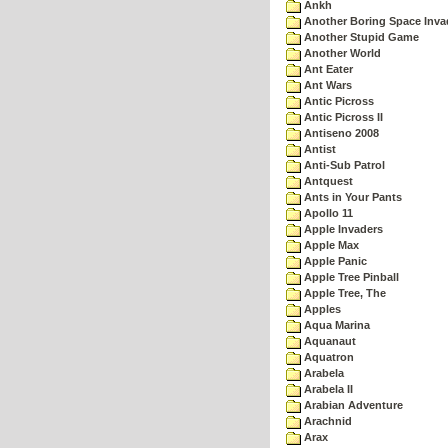
Ankh
Another Boring Space Inv
Another Stupid Game
Another World
Ant Eater
Ant Wars
Antic Picross
Antic Picross II
Antiseno 2008
Antist
Anti-Sub Patrol
Antquest
Ants in Your Pants
Apollo 11
Apple Invaders
Apple Max
Apple Panic
Apple Tree Pinball
Apple Tree, The
Apples
Aqua Marina
Aquanaut
Aquatron
Arabela
Arabela II
Arabian Adventure
Arachnid
Arax