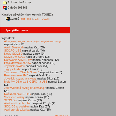
Z. Inne platformy
Całość 908 MB
Katalog użytków (konwencja TOSEC)
Całość
,
md5
sha
(
7-Zip
,
TUGZip
)
Sprzęt/Hardware
Wynalazki
Atari jako programator pojazdu gąsienicowego
napisał Kaz (17)
Atari i Bluetooth
napisał Kaz (35)
SIO2PC-USB
napisał Larek (46)
Nowe SIO2SD
napisał Larek (0)
SIO2SD w CA12
napisał Urborg (15)
Ratowanie ATMEL-ów
napisał Yoohaas (12)
Projektowanie cartów
napisał Zenon (12)
Joystick do Atari
napisał Larek (54)
Tygrys Turbo
napisał Kaz (13)
Testowałem "Simple Stereo"
napisał Zaxon (5)
Rozszerzenie 1MB
napisał Asal (21)
Joystick trzyprzyciskowy
napisał Sikor (18)
Moje MyIDE oraz SIO2PC na USB
napisał Zaxon
(16)
Jak wykonać płytkę drukowaną?
napisał Zaxon
(28)
Rozszerzenie 576kB
napisał Asal (36)
Soczyste kolory
napisał scalak (29)
XEGS Box
napisał Zaxon (13)
Atari w różnych rolach
napisał Różyk (9)
SIO2IDE w pudełku
napisał Kaz (27)
Atari steruje tokarką
napisał Kaz (15)