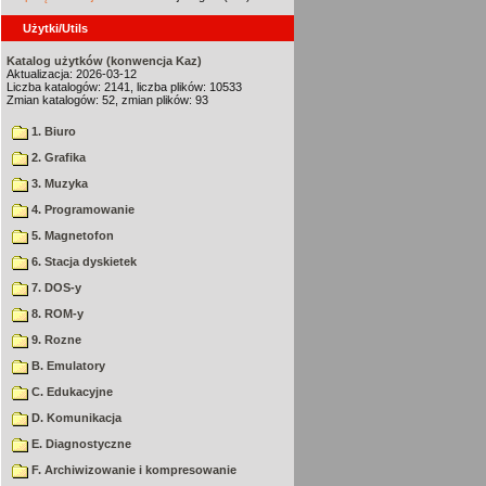
Użytki/Utils
Katalog użytków (konwencja Kaz)
Aktualizacja: 2026-03-12
Liczba katalogów: 2141, liczba plików: 10533
Zmian katalogów: 52, zmian plików: 93
1. Biuro
2. Grafika
3. Muzyka
4. Programowanie
5. Magnetofon
6. Stacja dyskietek
7. DOS-y
8. ROM-y
9. Rozne
B. Emulatory
C. Edukacyjne
D. Komunikacja
E. Diagnostyczne
F. Archiwizowanie i kompresowanie