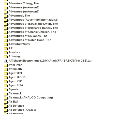
Adventure Trilogy, The
Adventure (unknown1)
Adventure (unknown2)
Adventurer, The
Adventures (Adventure International)
Adventures of Barsak the Dwarf, The
Adventures of Buckaroo Banzai, The
Adventures of Charlie Chicken, The
Adventures of Dr. Jones, The
Adventures of Robin Hood, The
AdventureWriter
A.E
Aerobics
Affenjagd
Affichage Électronique (198x)(Atari)(FR)[BASIC][f][cr CSS].atr
After Pearl
Aftermath
Agent 009
Agent 0-8-15
Agent CIO
Agent USA
Agonia
Air Attack
Air Attack (ANALOG Computing)
Air Ball
Air Defence
Air Defence (Arcade)
Air Hockey