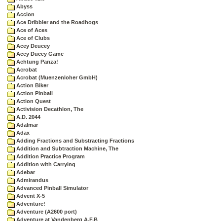
Abyss
Accion
Ace Dribbler and the Roadhogs
Ace of Aces
Ace of Clubs
Acey Deucey
Acey Ducey Game
Achtung Panza!
Acrobat
Acrobat (Muenzenloher GmbH)
Action Biker
Action Pinball
Action Quest
Activision Decathlon, The
A.D. 2044
Adalmar
Adax
Adding Fractions and Substracting Fractions
Addition and Subtraction Machine, The
Addition Practice Program
Addition with Carrying
Adebar
Admirandus
Advanced Pinball Simulator
Advent X-5
Adventure!
Adventure (A2600 port)
Adventure at Vandenberg A.F.B