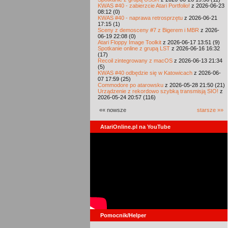
KWAS #40 - zabierzcie Atari Portfolio!
z 2026-06-23
08:12 (0)
KWAS #40 - naprawa retrosprzętu
z 2026-06-21
17:15 (1)
Sceny z demosceny #7 z Bigerem i MBR
z 2026-
06-19 22:08 (0)
Atari Floppy Image Toolkit
z 2026-06-17 13:51 (9)
Spotkanie online z grupą LST
z 2026-06-16 16:32
(17)
Recoil zintegrowany z macOS
z 2026-06-13 21:34
(5)
KWAS #40 odbędzie się w Katowicach
z 2026-06-
07 17:59 (25)
Commodore po atarowsku
z 2026-05-28 21:50 (21)
Urządzenie z rekordowo szybką transmisją SIO!
z
2026-05-24 20:57 (116)
«« nowsze
starsze »»
AtariOnline.pl na YouTube
Pomocnik/Helper