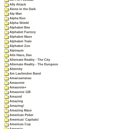
Ally Attack
Alone in the Dark
Alp Man
Alpha Run
Alpha Shield
Alphabet Bee
Alphabet Factory
Alphabet Maze
Alphabet Train
Alphabet Zoo
Alptraum
Alte Haus, Das
Alternate Reality - The City
Alternate Reality - The Dungeon
Alternity
Am Laufenden Band
Amansarranas
Amaurote
Amaurote+
Amaurote 128
Amazed
Amazing
Amazing!
Amazing Maze
American Poker
Americas' Capitals!
Americas Cup
Amnesia