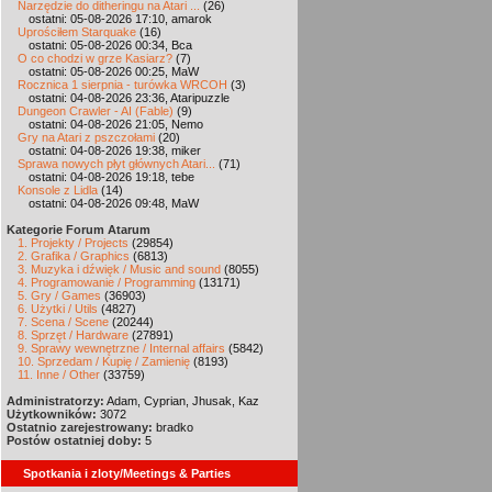
Narzędzie do ditheringu na Atari ...
(26)
ostatni: 05-08-2026 17:10, amarok
Uprościłem Starquake
(16)
ostatni: 05-08-2026 00:34, Bca
O co chodzi w grze Kasiarz?
(7)
ostatni: 05-08-2026 00:25, MaW
Rocznica 1 sierpnia - turówka WRCOH
(3)
ostatni: 04-08-2026 23:36, Ataripuzzle
Dungeon Crawler - AI (Fable)
(9)
ostatni: 04-08-2026 21:05, Nemo
Gry na Atari z pszczołami
(20)
ostatni: 04-08-2026 19:38, miker
Sprawa nowych płyt głównych Atari...
(71)
ostatni: 04-08-2026 19:18, tebe
Konsole z Lidla
(14)
ostatni: 04-08-2026 09:48, MaW
Kategorie Forum Atarum
1. Projekty / Projects
(29854)
2. Grafika / Graphics
(6813)
3. Muzyka i dźwięk / Music and sound
(8055)
4. Programowanie / Programming
(13171)
5. Gry / Games
(36903)
6. Użytki / Utils
(4827)
7. Scena / Scene
(20244)
8. Sprzęt / Hardware
(27891)
9. Sprawy wewnętrzne / Internal affairs
(5842)
10. Sprzedam / Kupię / Zamienię
(8193)
11. Inne / Other
(33759)
Administratorzy:
Adam, Cyprian, Jhusak, Kaz
Użytkowników:
3072
Ostatnio zarejestrowany:
bradko
Postów ostatniej doby:
5
Spotkania i zloty/Meetings & Parties