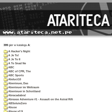
399
gier w katalogu
A
:
A Hacker's Night
A Je To!
A Je To II
A To Snad Ne
ABC
ABC of CPR, The
ABC Sports
Abduct10
Abenteuer, Das
Abenteuer im Weltraum
Abenteuer in Schottland
Abracadabra!
Abraxas Adventure #1 - Assault on the Astral Rift
ABSoluteZero
Abuse
Abuse v2.9