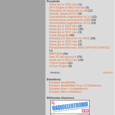
Poradniki
Nowe gry w 2026 roku
(1)
SFX-Engine w MAD Pascalu
(3)
Narzędzie do tworzenia scrolli
(12)
Kartridż Sparta DOS X
(6)
Usprawnienia magnetofonu XC12
(12)
Konserwacja stacji dysków 1050
(19)
Konserwacja magnetofonu XC12
(15)
Nowe gry w 2020 roku
(2)
Nowe gry w 2019 roku
(35)
Nowe gry w 2017 roku
(3)
Larek pokazuje
(40)
Emulacja ZX Spectrum na VBXE
(26)
Nowe gry w 2016 roku
(7)
Nowe gry w 2015 roku
(4)
Partycjonowanie karty SIDE (APT/FAT16/FAT32)
(1)
BMPVIEW
(34)
Atari ST dla opornych
(75)
Nowe gry w 2014 roku
(19)
Tritone engine
(11)
QChan Engine
(6)
nowsze
starsze
Emulatory
Emulator Atari800Win
Emulator Atari800Win PLus 4.0 (Windows)
Emulator Atari++ (multiplatform)
Emulator Altirra (Windows)
Biblioteka Atarowca