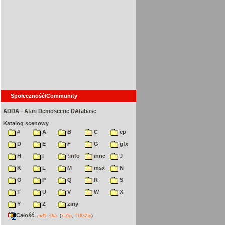
Społeczność/Community
ADDA - Atari Demoscene DAtabase
Katalog scenowy
#
A
B
C
cp
D
E
F
G
gfx
H
I
!info
inne
J
K
L
M
msx
N
O
P
Q
R
S
T
U
V
W
X
Y
Z
ziny
Całość
,
md5
sha
(
7-Zip
,
TUGZip
)