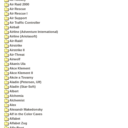
Air Raid 2000
Air Rescue
Air Rescue I
Air Support
Air Traffic Controller
Airball
Airline (Adventure International)
Airline (Ariolasoft)
Air-Raid!
Airstrike
Airstrike II
Air-Threat
Airwolf
Akanis Ula
Akce Klement
Akce Klement II
Akcie a Tovarny
Aladin (Petersen, Ulf)
Aladin (Star-Soft)
Albert
Alchemia
Alchemist
Alex
Alexandr Makedonsky
Alf in the Color Caves
Alfabet
Alfabet Zug
Alfa-Boot