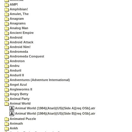
AMP!
Amphibian!
Amulet, The
Anagram
Anagrams
Analog Man
Ancient Empire
Android
Android Attack
Android Nim!
Andromeda
Andromeda Conquest
Androton
Andru
Anduril
Anduril II
Andventures (Adventure International)
Angel Azul
Angleworms II
Angry Betty
Animal Party
Animal World
Animal World (1984)(Atari)(US)(Side A)[req OSb].atr
Animal World (1984)(Atari)(US)(Side B)[req OSb].atr
Animated Puzzle
Animath
Ankh