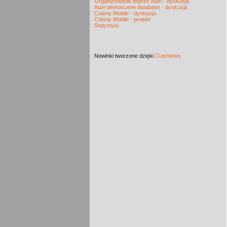
Organizowanie imprez Atari - dyskusja
Atari demoscene database - dyskusja
Colony Mobile - dyskusja
Colony Mobile - projekt
Statystyki
Nowinki
tworzone dzięki
CuteNews