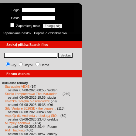
Login:
Hasło:
Zapamiętaj mnie
Zapomniane hasło?
Poproś o członkostwo
Szukaj plików/Search files
Gry
Użytki
Dema
Forum Atarum
Aktualne tematy
Starquake VBXE
(14)
ostatni: 07-08-2026 08:55, Wolfen
Studio komputerowe The Marauder -...
(249)
ostatni: 06-08-2026 19:56, pigula
Książka Gorgha o asemblerze
(79)
ostatni: 06-08-2026 15:35, tOri
Silly Venture 2026SE - the bigges...
(113)
ostatni: 06-08-2026 00:48, tdc
AspeQt dla Androida z obsługą SIO...
(39)
ostatni: 05-08-2026 23:48, greblus
Muzycy scenowi...
(134)
ostatni: 05-08-2026 20:44, Foster
RMT hacking
(468)
ostatni: 05-08-2026 18:57, emkay