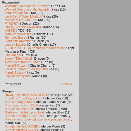
Rozmawiali
Wywiad z Mariuszem Jaroszem
i Kaz (16)
Wywiad Dracona z Mr. Bacardim
i Kaz (16)
Tomasz Dajczak
i Kaz (22)
Lech Bąk i "Świat Młodych"
i Kaz (26)
Michał "Mike" Jaskuła
i Kaz (30)
F#READY
i Dracon (22)
Daniel „Arctus” Kowalski
i Dracon (25)
KATOD
i TDC (15)
Mariusz Wojcieszek
i "Adam" (17)
Romuald Bacza
i Ramos (16)
Śledzenie Amentesa
i Larek (9)
Leszek Łuciów
i Charlie Cherry (17)
TO JUŻ ZA TOBĄ: rozmowa z Bobem Pape
i cpt.
Misumaru Tenchi (39)
Rob Jaeger
i Emu (53)
Jacek "Tabu" Grad
i Dracon (0)
Alexander "Koma" Schön
i Kaz (0)
Maciej Ślifirczyk
i Charlie Cherry (0)
Jarek "Odyniec1" Wyszyński
i Kaz (0)
Marek Bojarski
i Kaz (0)
Olgierd Niemyjski
i Ramos (0)
«« nowsze
starsze »»
Stragan
Nowe, pojemniejsze RAM-Carty
oferuje Kaz (21)
"mouSTer" czyli myszka ST
oferuje Kaz (30)
Atari USBJoy Adapter
oferuje Jakub Husak (0)
Programy: Kolony 2106
oferuje Kaz (7)
Sprzęt: rozszerzenia
oferuje Lotharek (399)
Gadżety: naklejki, pocztówki
oferuje Sikor (11)
Sprzęt: cartridge RAM-CART
oferuje Zenon (7)
Miejsce na drobne ogłoszenia kupna/sprzedaży
oferuje Kaz (58)
Sprzęt: interfejs SIO2IDE
oferuje Piguła (3)
Sprzęt: interfejs SIO2SD
oferuje Piguła (115)