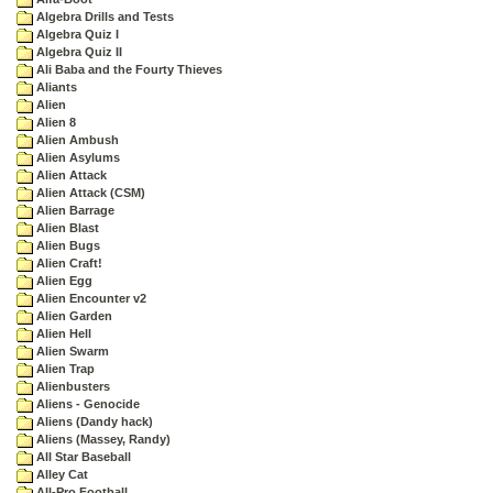
Algebra Drills and Tests
Algebra Quiz I
Algebra Quiz II
Ali Baba and the Fourty Thieves
Aliants
Alien
Alien 8
Alien Ambush
Alien Asylums
Alien Attack
Alien Attack (CSM)
Alien Barrage
Alien Blast
Alien Bugs
Alien Craft!
Alien Egg
Alien Encounter v2
Alien Garden
Alien Hell
Alien Swarm
Alien Trap
Alienbusters
Aliens - Genocide
Aliens (Dandy hack)
Aliens (Massey, Randy)
All Star Baseball
Alley Cat
All-Pro Football