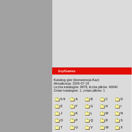
Gry/Games
Katalog gier (konwencja Kaz)
Aktualizacja: 2026-07-19
Liczba katalogów: 8878, liczba plików: 40040
Zmian katalogów: 1, zmian plików: 1
0-9
A
B
C
D
E
F
G
H
I
J
K
L
M
N
O
P
Q
R
S
T
U
V
W
X