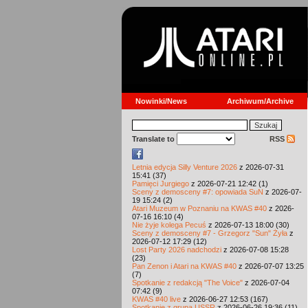
Nowinki/News
Archiwum/Archive
Translate to
RSS
Letnia edycja Silly Venture 2026
z 2026-07-31
15:41 (37)
Pamięci Jurgiego
z 2026-07-21 12:42 (1)
Sceny z demosceny #7: opowiada SuN
z 2026-07-
19 15:24 (2)
Atari Muzeum w Poznaniu na KWAS #40
z 2026-
07-16 16:10 (4)
Nie żyje kolega Pecuś
z 2026-07-13 18:00 (30)
Sceny z demosceny #7 - Grzegorz "Sun" Żyła
z
2026-07-12 17:29 (12)
Lost Party 2026 nadchodzi
z 2026-07-08 15:28
(23)
Pan Zenon i Atari na KWAS #40
z 2026-07-07 13:25
(7)
Spotkanie z redakcją "The Voice"
z 2026-07-04
07:42 (9)
KWAS #40 live
z 2026-06-27 12:53 (167)
Spotkanie z grupą USSR
z 2026-06-26 19:36 (11)