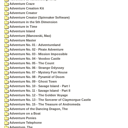
Adventure Craze
Adventure Creation Kit
Adventure Creator
Adventure Creator (Spinnaker Software)
Adventure in the 5th Dimension
Adventure in Time
Adventure Island
Adventure (Manowski, Max)
Adventure Master
Adventure No. 01 - Adventureland
Adventure No. 02 - Pirate Adventure
Adventure No. 03 - Mission Impossible
Adventure No. 04 - Voodoo Castle
Adventure No. 05 - The Count
Adventure No. 06 - Strange Odyssey
Adventure No. 07 - Mystery Fun House
Adventure No. 08 - Pyramid of Doom
Adventure No. 09 - Ghost Town
Adventure No. 10 - Savage Island - Part I
Adventure No. 11 - Savage Island - Part II
Adventure No. 12 - The Golden Voyage
Adventure No. 13 - The Sorcerer of Claymorgue Castle
Adventure No. 15 - The Treasure of Andromeda
Adventure of the Dancing Dragon, The
Adventure on a Boat
Adventure Ponies
Adventure Telephone
Adventure, The