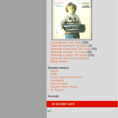
Czasopisma: 714 sztuk
(185)
Materiały scenowe: 32 sztuki
(9)
Materiały książkowe: 141 sztuk
(55)
Materiały firmowe: 27 sztuk
(20)
Materiały o grach: 351 sztuk
(211)
Spiżarnia Voya na Chomikuj.pl
Bajtek Redux
Zasoby wiedzy
Atariki
XWiki
Gury's Atari 8-bit Forever
Atarimania
Atari Archives
Drygol's Retro Hacks
XL Search
Kontakt
HI SCORE CAFÉ