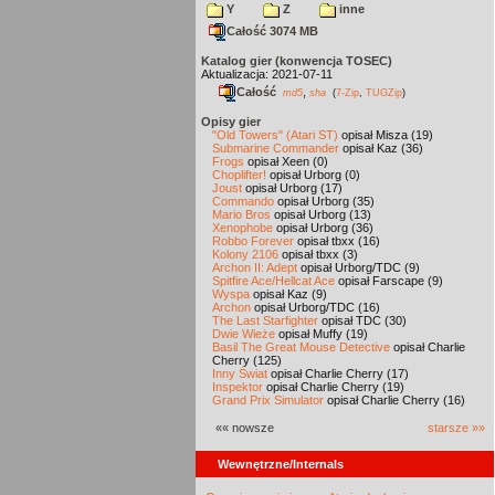
Y
Z
inne
Całość 3074 MB
Katalog gier (konwencja TOSEC)
Aktualizacja: 2021-07-11
Całość
,
md5
sha
(
7-Zip
,
TUGZip
)
Opisy gier
"Old Towers" (Atari ST)
opisał Misza (19)
Submarine Commander
opisał Kaz (36)
Frogs
opisał Xeen (0)
Choplifter!
opisał Urborg (0)
Joust
opisał Urborg (17)
Commando
opisał Urborg (35)
Mario Bros
opisał Urborg (13)
Xenophobe
opisał Urborg (36)
Robbo Forever
opisał tbxx (16)
Kolony 2106
opisał tbxx (3)
Archon II: Adept
opisał Urborg/TDC (9)
Spitfire Ace/Hellcat Ace
opisał Farscape (9)
Wyspa
opisał Kaz (9)
Archon
opisał Urborg/TDC (16)
The Last Starfighter
opisał TDC (30)
Dwie Wieże
opisał Muffy (19)
Basil The Great Mouse Detective
opisał Charlie
Cherry (125)
Inny Świat
opisał Charlie Cherry (17)
Inspektor
opisał Charlie Cherry (19)
Grand Prix Simulator
opisał Charlie Cherry (16)
«« nowsze
starsze »»
Wewnętrzne/Internals