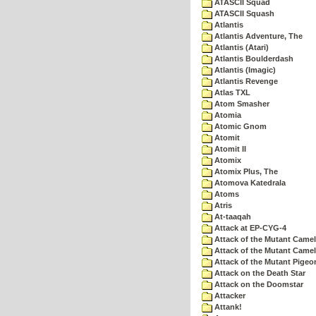
ATASCII Squad
ATASCII Squash
Atlantis
Atlantis Adventure, The
Atlantis (Atari)
Atlantis Boulderdash
Atlantis (Imagic)
Atlantis Revenge
Atlas TXL
Atom Smasher
Atomia
Atomic Gnom
Atomit
Atomit II
Atomix
Atomix Plus, The
Atomova Katedrala
Atoms
Atris
At-taaqah
Attack at EP-CYG-4
Attack of the Mutant Came
Attack of the Mutant Camel
Attack of the Mutant Pigeo
Attack on the Death Star
Attack on the Doomstar
Attacker
Attank!