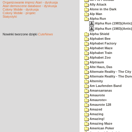
Organizowanie imprez Atari - dyskusja
Ally Attack
Atari demoscene database - dyskusja
Alone in the Dark
Colony Mobile - dyskusja
Colony Mobile - projekt
Alp Man
Statystyki
Alpha Run
Alpha Run (1983)(Antic)
Alpha Run (1983)(Antic)
Alpha Shield
Nowinki
tworzone dzięki
CuteNews
Alphabet Bee
Alphabet Factory
Alphabet Maze
Alphabet Train
Alphabet Zoo
Alptraum
Alte Haus, Das
Alternate Reality - The City
Alternate Reality - The Du
Alternity
Am Laufenden Band
Amansarranas
Amaurote
Amaurote+
Amaurote 128
Amazed
Amazing
Amazing!
Amazing Maze
American Poker