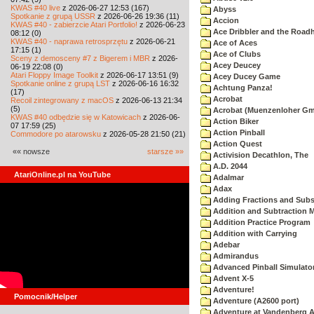
KWAS #40 live
z 2026-06-27 12:53 (167)
Abyss
Spotkanie z grupą USSR
z 2026-06-26 19:36 (11)
Accion
KWAS #40 - zabierzcie Atari Portfolio!
z 2026-06-23
Ace Dribbler and the Road
08:12 (0)
KWAS #40 - naprawa retrosprzętu
z 2026-06-21
Ace of Aces
17:15 (1)
Ace of Clubs
Sceny z demosceny #7 z Bigerem i MBR
z 2026-
Acey Deucey
06-19 22:08 (0)
Atari Floppy Image Toolkit
z 2026-06-17 13:51 (9)
Acey Ducey Game
Spotkanie online z grupą LST
z 2026-06-16 16:32
Achtung Panza!
(17)
Acrobat
Recoil zintegrowany z macOS
z 2026-06-13 21:34
(5)
Acrobat (Muenzenloher G
KWAS #40 odbędzie się w Katowicach
z 2026-06-
Action Biker
07 17:59 (25)
Action Pinball
Commodore po atarowsku
z 2026-05-28 21:50 (21)
Action Quest
«« nowsze
starsze »»
Activision Decathlon, The
A.D. 2044
AtariOnline.pl na YouTube
Adalmar
Adax
Adding Fractions and Subst
Addition and Subtraction 
Addition Practice Program
Addition with Carrying
Adebar
Admirandus
Advanced Pinball Simulato
Advent X-5
Adventure!
Pomocnik/Helper
Adventure (A2600 port)
Adventure at Vandenberg A