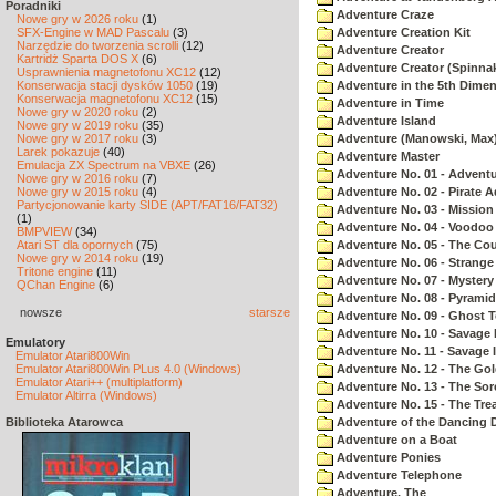
Poradniki
Adventure Craze
Nowe gry w 2026 roku
(1)
SFX-Engine w MAD Pascalu
(3)
Adventure Creation Kit
Narzędzie do tworzenia scrolli
(12)
Adventure Creator
Kartridż Sparta DOS X
(6)
Adventure Creator (Spinnak
Usprawnienia magnetofonu XC12
(12)
Konserwacja stacji dysków 1050
(19)
Adventure in the 5th Dime
Konserwacja magnetofonu XC12
(15)
Adventure in Time
Nowe gry w 2020 roku
(2)
Adventure Island
Nowe gry w 2019 roku
(35)
Nowe gry w 2017 roku
(3)
Adventure (Manowski, Max
Larek pokazuje
(40)
Adventure Master
Emulacja ZX Spectrum na VBXE
(26)
Adventure No. 01 - Advent
Nowe gry w 2016 roku
(7)
Nowe gry w 2015 roku
(4)
Adventure No. 02 - Pirate 
Partycjonowanie karty SIDE (APT/FAT16/FAT32)
Adventure No. 03 - Mission
(1)
Adventure No. 04 - Voodoo
BMPVIEW
(34)
Atari ST dla opornych
(75)
Adventure No. 05 - The Co
Nowe gry w 2014 roku
(19)
Adventure No. 06 - Strang
Tritone engine
(11)
Adventure No. 07 - Myster
QChan Engine
(6)
Adventure No. 08 - Pyrami
nowsze
starsze
Adventure No. 09 - Ghost 
Adventure No. 10 - Savage Is
Emulatory
Adventure No. 11 - Savage Is
Emulator Atari800Win
Emulator Atari800Win PLus 4.0 (Windows)
Adventure No. 12 - The Go
Emulator Atari++ (multiplatform)
Adventure No. 13 - The Sor
Emulator Altirra (Windows)
Adventure No. 15 - The Tr
Biblioteka Atarowca
Adventure of the Dancing 
Adventure on a Boat
Adventure Ponies
Adventure Telephone
Adventure, The