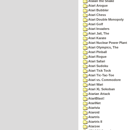
Atalan the Snake
Atari Arogue
Atari Bubbler
Atari Chess
Atari Double Monopoly
Atari Golf
Atari Invaders
Atari Jail, The
Atari Karate
Atari Nuclear Power Plant
Atari Olympics, The
Atari Pinball
Atari Rogue
Atari Safari
Atari Sudoku
Atari Tick Tock
Atari Tic-Tac-Toe
Atari vs. Commodore
Atari Wari
Atari XL Sokoban
Atarian Attack
AtariBlast!
AtariNet
Atarivia
Ataroid
Atartris
Atartris II
Atarzee