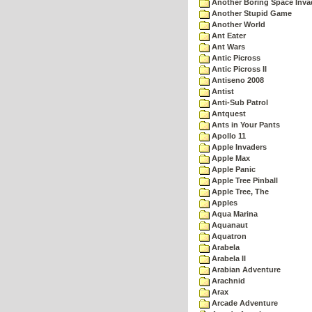
Another Boring Space Inv
Another Stupid Game
Another World
Ant Eater
Ant Wars
Antic Picross
Antic Picross II
Antiseno 2008
Antist
Anti-Sub Patrol
Antquest
Ants in Your Pants
Apollo 11
Apple Invaders
Apple Max
Apple Panic
Apple Tree Pinball
Apple Tree, The
Apples
Aqua Marina
Aquanaut
Aquatron
Arabela
Arabela II
Arabian Adventure
Arachnid
Arax
Arcade Adventure