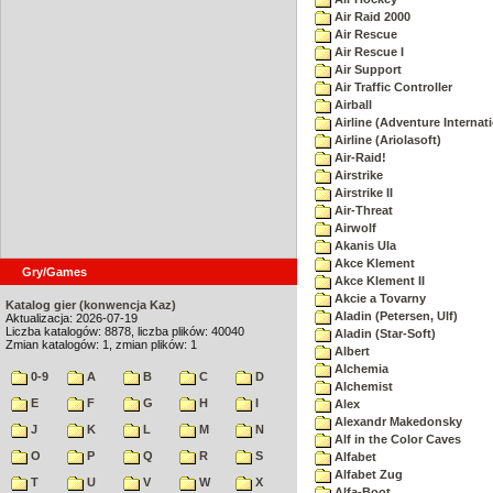
Air Raid 2000
Air Rescue
Air Rescue I
Air Support
Air Traffic Controller
Airball
Airline (Adventure Internati
Airline (Ariolasoft)
Air-Raid!
Airstrike
Airstrike II
Air-Threat
Airwolf
Akanis Ula
Akce Klement
Gry/Games
Akce Klement II
Akcie a Tovarny
Katalog gier (konwencja Kaz)
Aladin (Petersen, Ulf)
Aktualizacja: 2026-07-19
Liczba katalogów: 8878, liczba plików: 40040
Aladin (Star-Soft)
Zmian katalogów: 1, zmian plików: 1
Albert
Alchemia
0-9
A
B
C
D
Alchemist
E
F
G
H
I
Alex
Alexandr Makedonsky
J
K
L
M
N
Alf in the Color Caves
O
P
Q
R
S
Alfabet
Alfabet Zug
T
U
V
W
X
Alfa-Boot