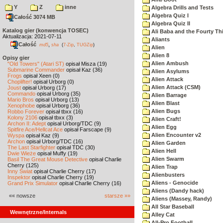
Y
Z
inne
Algebra Drills and Tests
Algebra Quiz I
Całość 3074 MB
Algebra Quiz II
Katalog gier (konwencja TOSEC)
Ali Baba and the Fourty Th
Aktualizacja: 2021-07-11
Aliants
Całość
,
md5
sha
(
7-Zip
,
TUGZip
)
Alien
Alien 8
Opisy gier
Alien Ambush
"Old Towers" (Atari ST)
opisał Misza (19)
Submarine Commander
opisał Kaz (36)
Alien Asylums
Frogs
opisał Xeen (0)
Alien Attack
Choplifter!
opisał Urborg (0)
Alien Attack (CSM)
Joust
opisał Urborg (17)
Commando
opisał Urborg (35)
Alien Barrage
Mario Bros
opisał Urborg (13)
Alien Blast
Xenophobe
opisał Urborg (36)
Alien Bugs
Robbo Forever
opisał tbxx (16)
Kolony 2106
opisał tbxx (3)
Alien Craft!
Archon II: Adept
opisał Urborg/TDC (9)
Alien Egg
Spitfire Ace/Hellcat Ace
opisał Farscape (9)
Alien Encounter v2
Wyspa
opisał Kaz (9)
Archon
opisał Urborg/TDC (16)
Alien Garden
The Last Starfighter
opisał TDC (30)
Alien Hell
Dwie Wieże
opisał Muffy (19)
Alien Swarm
Basil The Great Mouse Detective
opisał Charlie
Cherry (125)
Alien Trap
Inny Świat
opisał Charlie Cherry (17)
Alienbusters
Inspektor
opisał Charlie Cherry (19)
Aliens - Genocide
Grand Prix Simulator
opisał Charlie Cherry (16)
Aliens (Dandy hack)
«« nowsze
starsze »»
Aliens (Massey, Randy)
All Star Baseball
Wewnętrzne/Internals
Alley Cat
All-Pro Football