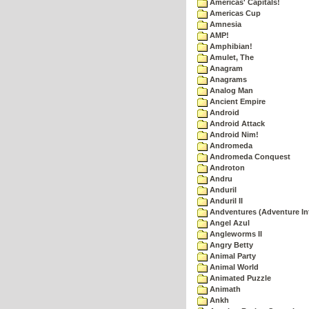
Americas' Capitals!
Americas Cup
Amnesia
AMP!
Amphibian!
Amulet, The
Anagram
Anagrams
Analog Man
Ancient Empire
Android
Android Attack
Android Nim!
Andromeda
Andromeda Conquest
Androton
Andru
Anduril
Anduril II
Andventures (Adventure Int
Angel Azul
Angleworms II
Angry Betty
Animal Party
Animal World
Animated Puzzle
Animath
Ankh