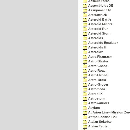
Assault Force
Assembloids XE
Assignment 46
Asteraxis 2K
Asteroid Battle
Asteroid Miners
Asteroid Run
Asteroid Storm
Asteroids
Asteroids Emulator
Asteroids II
Asteroidz
Astra Phantasm
Astro Blaster
Astro Chase
Astro Road
Astro4 Road
Astro-Droid
Astro-Grover
Astromeda
Astron IX
Astrostorm
Astrowarriors
Asylum
At Arion Line - Mission Zer
At the Codfish Ball
Atalan Sokoban
Atalan Tetris