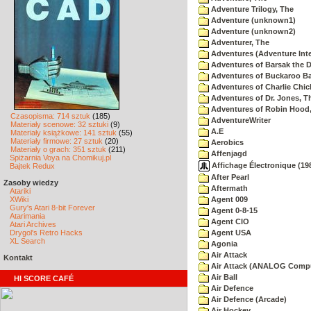
Adventure Trilogy, The
Adventure (unknown1)
Adventure (unknown2)
Adventurer, The
Adventures (Adventure Inte
Adventures of Barsak the D
Adventures of Buckaroo Ba
Adventures of Charlie Chic
Adventures of Dr. Jones, T
Adventures of Robin Hood
Czasopisma: 714 sztuk
(185)
AdventureWriter
Materiały scenowe: 32 sztuki
(9)
A.E
Materiały książkowe: 141 sztuk
(55)
Materiały firmowe: 27 sztuk
(20)
Aerobics
Materiały o grach: 351 sztuk
(211)
Affenjagd
Spiżarnia Voya na Chomikuj.pl
Affichage Électronique (198
Bajtek Redux
After Pearl
Zasoby wiedzy
Aftermath
Atariki
XWiki
Agent 009
Gury's Atari 8-bit Forever
Agent 0-8-15
Atarimania
Agent CIO
Atari Archives
Drygol's Retro Hacks
Agent USA
XL Search
Agonia
Air Attack
Kontakt
Air Attack (ANALOG Comp
Air Ball
HI SCORE CAFÉ
Air Defence
Air Defence (Arcade)
Air Hockey