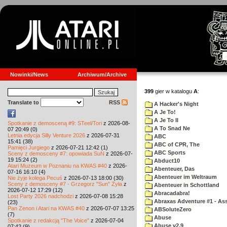
Nowinki/News
Archiwum/Archive
399
gier w katalogu
A
:
Translate to
RSS
A Hacker's Night
A Je To!
A Je To II
Spotkanie z demosceną #9: STeel/Tori
z 2026-08-
A To Snad Ne
07 20:49 (0)
Letnia edycja Silly Venture 2026
z 2026-07-31
ABC
15:41 (38)
ABC of CPR, The
Pamięci Jurgiego
z 2026-07-21 12:42 (1)
ABC Sports
Sceny z demosceny #7: opowiada SuN
z 2026-07-
19 15:24 (2)
Abduct10
Atari Muzeum w Poznaniu na KWAS #40
z 2026-
Abenteuer, Das
07-16 16:10 (4)
Abenteuer im Weltraum
Nie żyje kolega Pecuś
z 2026-07-13 18:00 (30)
Sceny z demosceny #7 - Grzegorz "Sun" Żyła
z
Abenteuer in Schottland
2026-07-12 17:29 (12)
Abracadabra!
Lost Party 2026 nadchodzi
z 2026-07-08 15:28
Abraxas Adventure #1 - Assa
(23)
Pan Zenon i Atari na KWAS #40
z 2026-07-07 13:25
ABSoluteZero
(7)
Abuse
Spotkanie z redakcją "The Voice"
z 2026-07-04
Abuse v2.9
07:42 (9)