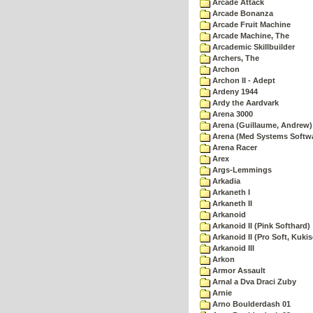
Arcade Attack
Arcade Bonanza
Arcade Fruit Machine
Arcade Machine, The
Arcademic Skillbuilder
Archers, The
Archon
Archon II - Adept
Ardeny 1944
Ardy the Aardvark
Arena 3000
Arena (Guillaume, Andrew)
Arena (Med Systems Softw
Arena Racer
Arex
Args-Lemmings
Arkadia
Arkaneth I
Arkaneth II
Arkanoid
Arkanoid II (Pink Softhard)
Arkanoid II (Pro Soft, Kukis
Arkanoid III
Arkon
Armor Assault
Arnal a Dva Draci Zuby
Arnie
Arno Boulderdash 01