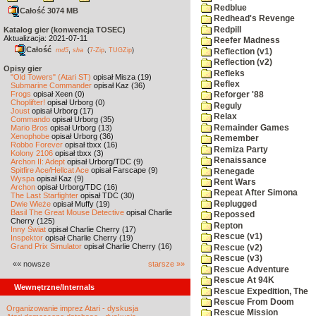
Redblue
Całość 3074 MB
Redhead's Revenge
Redpill
Katalog gier (konwencja TOSEC)
Aktualizacja: 2021-07-11
Reefer Madness
Całość
,
md5
sha
(
7-Zip
,
TUGZip
)
Reflection (v1)
Reflection (v2)
Opisy gier
Refleks
"Old Towers" (Atari ST)
opisał Misza (19)
Reflex
Submarine Commander
opisał Kaz (36)
Frogs
opisał Xeen (0)
Reforger '88
Choplifter!
opisał Urborg (0)
Reguly
Joust
opisał Urborg (17)
Relax
Commando
opisał Urborg (35)
Remainder Games
Mario Bros
opisał Urborg (13)
Xenophobe
opisał Urborg (36)
Remember
Robbo Forever
opisał tbxx (16)
Remiza Party
Kolony 2106
opisał tbxx (3)
Renaissance
Archon II: Adept
opisał Urborg/TDC (9)
Spitfire Ace/Hellcat Ace
opisał Farscape (9)
Renegade
Wyspa
opisał Kaz (9)
Rent Wars
Archon
opisał Urborg/TDC (16)
Repeat After Simona
The Last Starfighter
opisał TDC (30)
Replugged
Dwie Wieże
opisał Muffy (19)
Basil The Great Mouse Detective
opisał Charlie
Repossed
Cherry (125)
Repton
Inny Świat
opisał Charlie Cherry (17)
Rescue (v1)
Inspektor
opisał Charlie Cherry (19)
Grand Prix Simulator
opisał Charlie Cherry (16)
Rescue (v2)
Rescue (v3)
«« nowsze
starsze »»
Rescue Adventure
Rescue At 94K
Wewnętrzne/Internals
Rescue Expedition, The
Rescue From Doom
Organizowanie imprez Atari - dyskusja
Rescue Mission