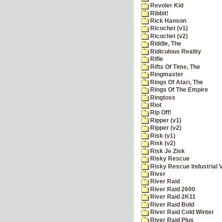
Revoler Kid
Ribbit!
Rick Hanson
Ricochet (v1)
Ricochet (v2)
Riddle, The
Ridiculous Reality
Rifle
Rifts Of Time, The
Ringmaster
Rings Of Atari, The
Rings Of The Empire
Ringtoss
Riot
Rip Off!
Ripper (v1)
Ripper (v2)
Risk (v1)
Risk (v2)
Risk Je Zisk
Risky Rescue
Risky Rescue Industrial 
River
River Raid
River Raid 2600
River Raid 2K11
River Raid Bold
River Raid Cold Winter
River Raid Plus