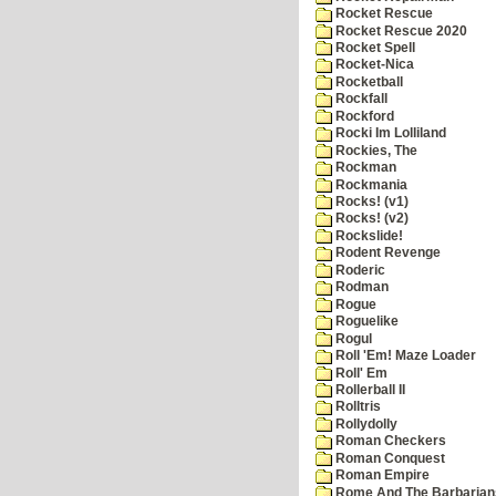
Rocket Rescue
Rocket Rescue 2020
Rocket Spell
Rocket-Nica
Rocketball
Rockfall
Rockford
Rocki Im Lolliland
Rockies, The
Rockman
Rockmania
Rocks! (v1)
Rocks! (v2)
Rockslide!
Rodent Revenge
Roderic
Rodman
Rogue
Roguelike
Rogul
Roll 'Em! Maze Loader
Roll' Em
Rollerball II
Rolltris
Rollydolly
Roman Checkers
Roman Conquest
Roman Empire
Rome And The Barbarian