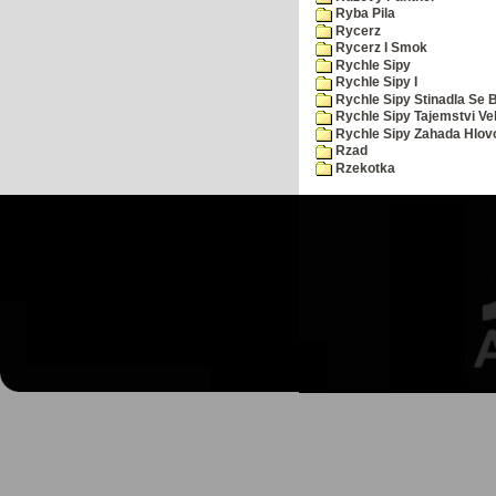
Ryba Pila
Rycerz
Rycerz I Smok
Rychle Sipy
Rychle Sipy I
Rychle Sipy Stinadla Se 
Rychle Sipy Tajemstvi Ve
Rychle Sipy Zahada Hlov
Rzad
Rzekotka