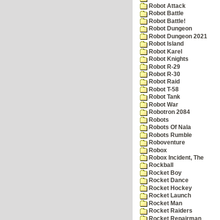
Robot Attack
Robot Battle
Robot Battle!
Robot Dungeon
Robot Dungeon 2021
Robot Island
Robot Karel
Robot Knights
Robot R-29
Robot R-30
Robot Raid
Robot T-58
Robot Tank
Robot War
Robotron 2084
Robots
Robots Of Nala
Robots Rumble
Roboventure
Robox
Robox Incident, The
Rockball
Rocket Boy
Rocket Dance
Rocket Hockey
Rocket Launch
Rocket Man
Rocket Raiders
Rocket Repairman