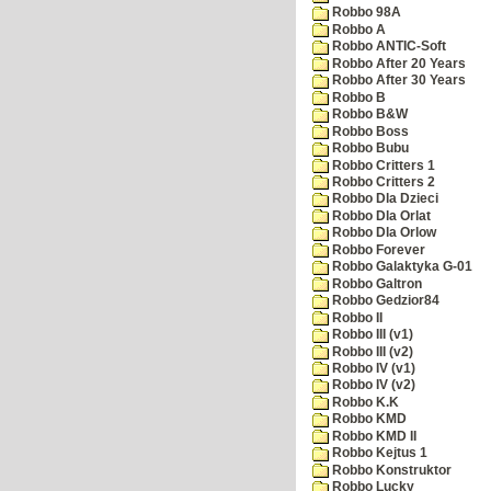
Robbo 98A
Robbo A
Robbo ANTIC-Soft
Robbo After 20 Years
Robbo After 30 Years
Robbo B
Robbo B&W
Robbo Boss
Robbo Bubu
Robbo Critters 1
Robbo Critters 2
Robbo Dla Dzieci
Robbo Dla Orlat
Robbo Dla Orlow
Robbo Forever
Robbo Galaktyka G-01
Robbo Galtron
Robbo Gedzior84
Robbo II
Robbo III (v1)
Robbo III (v2)
Robbo IV (v1)
Robbo IV (v2)
Robbo K.K
Robbo KMD
Robbo KMD II
Robbo Kejtus 1
Robbo Konstruktor
Robbo Lucky