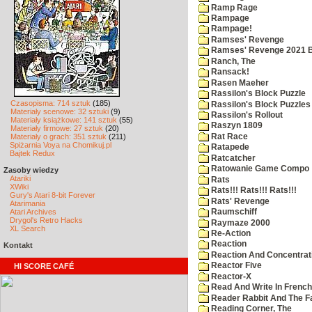
Ramp Rage
Rampage
Rampage!
Ramses' Revenge
Ramses' Revenge 2021 
Ranch, The
Ransack!
Rasen Maeher
Rassilon's Block Puzzle
Czasopisma: 714 sztuk
(185)
Rassilon's Block Puzzles
Materiały scenowe: 32 sztuki
(9)
Rassilon's Rollout
Materiały książkowe: 141 sztuk
(55)
Raszyn 1809
Materiały firmowe: 27 sztuk
(20)
Rat Race
Materiały o grach: 351 sztuk
(211)
Spiżarnia Voya na Chomikuj.pl
Ratapede
Bajtek Redux
Ratcatcher
Ratowanie Game Compo
Zasoby wiedzy
Atariki
Rats
XWiki
Rats!!! Rats!!! Rats!!!
Gury's Atari 8-bit Forever
Rats' Revenge
Atarimania
Atari Archives
Raumschiff
Drygol's Retro Hacks
Raymaze 2000
XL Search
Re-Action
Reaction
Kontakt
Reaction And Concentrati
Reactor Five
HI SCORE CAFÉ
Reactor-X
Read And Write In French
Reader Rabbit And The F
Reading Corner, The