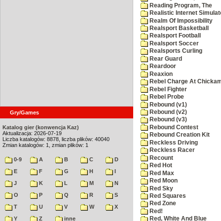
Reading Program, The
Realistic Internet Simulat
Realm Of Impossibility
Realsport Basketball
Realsport Football
Realsport Soccer
Realsports Curling
Rear Guard
Reardoor
Reaxion
Rebel Charge At Chicka
Rebel Fighter
Rebel Probe
Rebound (v1)
Rebound (v2)
Gry/Games
Rebound (v3)
Rebound Contest
Katalog gier (konwencja Kaz)
Aktualizacja: 2026-07-19
Rebound Creation Kit
Liczba katalogów: 8878, liczba plików: 40040
Reckless Driving
Zmian katalogów: 1, zmian plików: 1
Reckless Racer
Recount
0-9
A
B
C
D
Red Hot
E
F
G
H
I
Red Max
Red Moon
J
K
L
M
N
Red Sky
O
P
Q
R
S
Red Squares
Red Zone
T
U
V
W
X
Red!
Y
Z
inne
Red, White And Blue