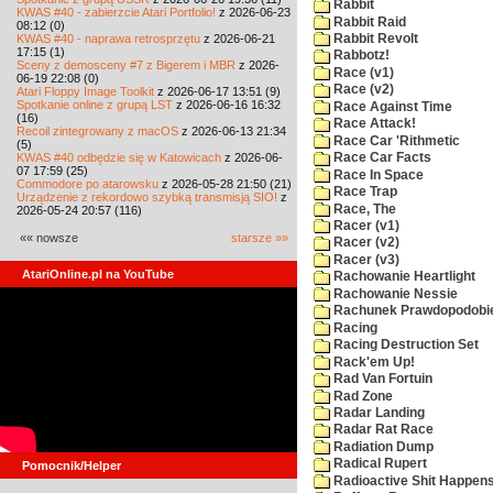
Rabbit
KWAS #40 - zabierzcie Atari Portfolio!
z 2026-06-23
Rabbit Raid
08:12 (0)
KWAS #40 - naprawa retrosprzętu
z 2026-06-21
Rabbit Revolt
17:15 (1)
Rabbotz!
Sceny z demosceny #7 z Bigerem i MBR
z 2026-
Race (v1)
06-19 22:08 (0)
Race (v2)
Atari Floppy Image Toolkit
z 2026-06-17 13:51 (9)
Spotkanie online z grupą LST
z 2026-06-16 16:32
Race Against Time
(16)
Race Attack!
Recoil zintegrowany z macOS
z 2026-06-13 21:34
Race Car 'Rithmetic
(5)
KWAS #40 odbędzie się w Katowicach
z 2026-06-
Race Car Facts
07 17:59 (25)
Race In Space
Commodore po atarowsku
z 2026-05-28 21:50 (21)
Race Trap
Urządzenie z rekordowo szybką transmisją SIO!
z
Race, The
2026-05-24 20:57 (116)
Racer (v1)
«« nowsze
starsze »»
Racer (v2)
Racer (v3)
AtariOnline.pl na YouTube
Rachowanie Heartlight
Rachowanie Nessie
Rachunek Prawdopodobi
Racing
Racing Destruction Set
Rack'em Up!
Rad Van Fortuin
Rad Zone
Radar Landing
Radar Rat Race
Radiation Dump
Radical Rupert
Pomocnik/Helper
Radioactive Shit Happens