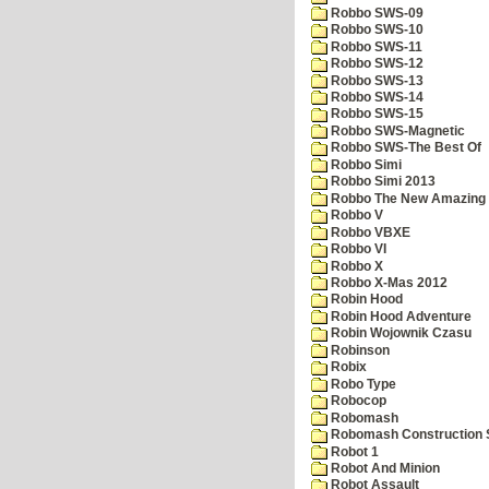
Robbo SWS-09
Robbo SWS-10
Robbo SWS-11
Robbo SWS-12
Robbo SWS-13
Robbo SWS-14
Robbo SWS-15
Robbo SWS-Magnetic
Robbo SWS-The Best Of
Robbo Simi
Robbo Simi 2013
Robbo The New Amazing A
Robbo V
Robbo VBXE
Robbo VI
Robbo X
Robbo X-Mas 2012
Robin Hood
Robin Hood Adventure
Robin Wojownik Czasu
Robinson
Robix
Robo Type
Robocop
Robomash
Robomash Construction 
Robot 1
Robot And Minion
Robot Assault