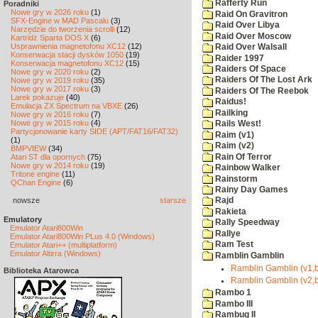
Rafferty Run
Poradniki
Nowe gry w 2026 roku
(1)
Raid On Gravitron
SFX-Engine w MAD Pascalu
(3)
Raid Over Libya
Narzędzie do tworzenia scrolli
(12)
Raid Over Moscow
Kartridż Sparta DOS X
(6)
Usprawnienia magnetofonu XC12
(12)
Raid Over Walsall
Konserwacja stacji dysków 1050
(19)
Raider 1997
Konserwacja magnetofonu XC12
(15)
Raiders Of Space
Nowe gry w 2020 roku
(2)
Raiders Of The Lost Ark
Nowe gry w 2019 roku
(35)
Nowe gry w 2017 roku
(3)
Raiders Of The Reebok
Larek pokazuje
(40)
Raidus!
Emulacja ZX Spectrum na VBXE
(26)
Railking
Nowe gry w 2016 roku
(7)
Nowe gry w 2015 roku
(4)
Rails West!
Partycjonowanie karty SIDE (APT/FAT16/FAT32)
Raim (v1)
(1)
Raim (v2)
BMPVIEW
(34)
Rain Of Terror
Atari ST dla opornych
(75)
Nowe gry w 2014 roku
(19)
Rainbow Walker
Tritone engine
(11)
Rainstorm
QChan Engine
(6)
Rainy Day Games
nowsze
starsze
Rajd
Rakieta
Emulatory
Rally Speedway
Emulator Atari800Win
Rallye
Emulator Atari800Win PLus 4.0 (Windows)
Ram Test
Emulator Atari++ (multiplatform)
Emulator Altirra (Windows)
Ramblin Gamblin
Ramblin Gamblin (v1,b
Biblioteka Atarowca
Ramblin Gamblin (v2,b
Rambo 1
Rambo III
Rambug II