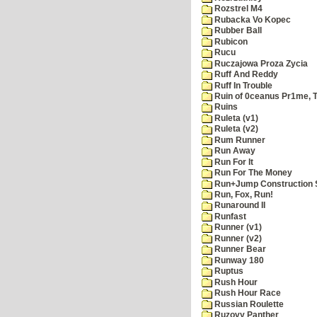
Rozstrel M4
Rubacka Vo Kopec
Rubber Ball
Rubicon
Rucu
Ruczajowa Proza Zycia
Ruff And Reddy
Ruff In Trouble
Ruin of 0ceanus Pr1me, 
Ruins
Ruleta (v1)
Ruleta (v2)
Rum Runner
Run Away
Run For It
Run For The Money
Run+Jump Construction S
Run, Fox, Run!
Runaround II
Runfast
Runner (v1)
Runner (v2)
Runner Bear
Runway 180
Ruptus
Rush Hour
Rush Hour Race
Russian Roulette
Ruzovy Panther