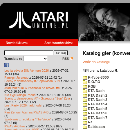
Nowinki/News
Archiwum/Archive
Katalog gier (konwe
Translate to
RSS
Wróc do katalogu
484
gier w katalogu
R
:
Letnia edycja Silly Venture 2026
z 2026-07-31
15:41 (36)
R-Type-3000
Pamięci Jurgiego
z 2026-07-21 12:42 (1)
Sceny z demosceny #7: opowiada SuN
z 2026-07-
R.O.T.O
19 15:24 (2)
RGB
Atari Muzeum w Poznaniu na KWAS #40
z 2026-
RTA Dash
07-16 16:10 (4)
Nie żyje kolega Pecuś
z 2026-07-13 18:00 (30)
RTA Dash 2
Sceny z demosceny #7 - Grzegorz "Sun" Żyła
z
RTA Dash 3
2026-07-12 17:29 (12)
RTA Dash 4
Lost Party 2026 nadchodzi
z 2026-07-08 15:28
RTA Dash 5
(23)
Pan Zenon i Atari na KWAS #40
z 2026-07-07 13:25
RTA Dash 6
(7)
RTA Dash 7
Spotkanie z redakcją "The Voice"
z 2026-07-04
Ra
07:42 (9)
KWAS #40 live
z 2026-06-27 12:53 (167)
Rabbacan
Spotkanie z grupą USSR
z 2026-06-26 19:36 (11)