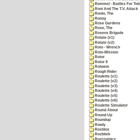
Rommel - Battles For Tob
Roni And The T.V. Attack
Ronin, The
Ronny
Rose Gardens
Rose, The
Rosens Brigade
Rotate (v1)
Rotate (v2)
Roto - Wrench
Roto-Mission
Rotor
Rotor II
Rotwein
Rough Rider
Roulette (v1)
Roulette (v2)
Roulette (v3)
Roulette (v4)
Roulette (v5)
Roulette (v6)
Roulette Simulator
Round About
Round Up
Roundup
Rowly
Roxblox
Rozbitek
Rozrzutnicy