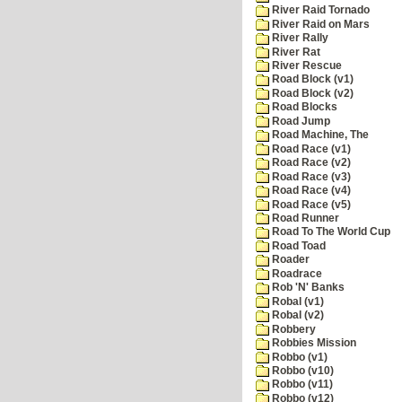
River Raid Tornado
River Raid on Mars
River Rally
River Rat
River Rescue
Road Block (v1)
Road Block (v2)
Road Blocks
Road Jump
Road Machine, The
Road Race (v1)
Road Race (v2)
Road Race (v3)
Road Race (v4)
Road Race (v5)
Road Runner
Road To The World Cup
Road Toad
Roader
Roadrace
Rob 'N' Banks
Robal (v1)
Robal (v2)
Robbery
Robbies Mission
Robbo (v1)
Robbo (v10)
Robbo (v11)
Robbo (v12)