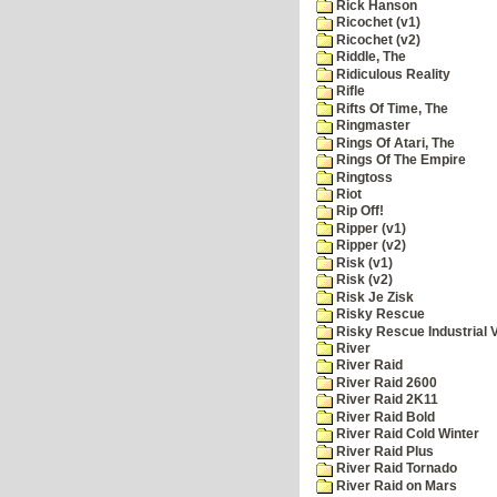
Rick Hanson
Ricochet (v1)
Ricochet (v2)
Riddle, The
Ridiculous Reality
Rifle
Rifts Of Time, The
Ringmaster
Rings Of Atari, The
Rings Of The Empire
Ringtoss
Riot
Rip Off!
Ripper (v1)
Ripper (v2)
Risk (v1)
Risk (v2)
Risk Je Zisk
Risky Rescue
Risky Rescue Industrial 
River
River Raid
River Raid 2600
River Raid 2K11
River Raid Bold
River Raid Cold Winter
River Raid Plus
River Raid Tornado
River Raid on Mars