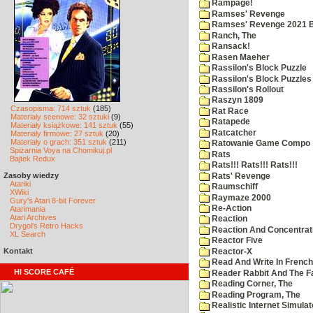
Rampage!
Ramses' Revenge
Ramses' Revenge 2021 
Ranch, The
Ransack!
Rasen Maeher
Rassilon's Block Puzzle
Rassilon's Block Puzzles
Rassilon's Rollout
Raszyn 1809
Czasopisma: 714 sztuk
(185)
Rat Race
Materiały scenowe: 32 sztuki
(9)
Ratapede
Materiały książkowe: 141 sztuk
(55)
Ratcatcher
Materiały firmowe: 27 sztuk
(20)
Materiały o grach: 351 sztuk
(211)
Ratowanie Game Compo
Spiżarnia Voya na Chomikuj.pl
Rats
Bajtek Redux
Rats!!! Rats!!! Rats!!!
Zasoby wiedzy
Rats' Revenge
Atariki
Raumschiff
XWiki
Raymaze 2000
Gury's Atari 8-bit Forever
Re-Action
Atarimania
Atari Archives
Reaction
Drygol's Retro Hacks
Reaction And Concentrati
XL Search
Reactor Five
Kontakt
Reactor-X
Read And Write In French
HI SCORE CAFÉ
Reader Rabbit And The F
Reading Corner, The
Reading Program, The
Realistic Internet Simulat