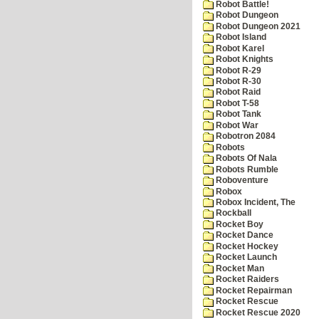
Robot Battle!
Robot Dungeon
Robot Dungeon 2021
Robot Island
Robot Karel
Robot Knights
Robot R-29
Robot R-30
Robot Raid
Robot T-58
Robot Tank
Robot War
Robotron 2084
Robots
Robots Of Nala
Robots Rumble
Roboventure
Robox
Robox Incident, The
Rockball
Rocket Boy
Rocket Dance
Rocket Hockey
Rocket Launch
Rocket Man
Rocket Raiders
Rocket Repairman
Rocket Rescue
Rocket Rescue 2020