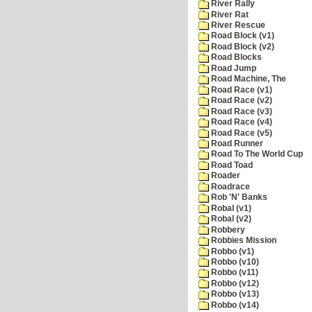
River Rally
River Rat
River Rescue
Road Block (v1)
Road Block (v2)
Road Blocks
Road Jump
Road Machine, The
Road Race (v1)
Road Race (v2)
Road Race (v3)
Road Race (v4)
Road Race (v5)
Road Runner
Road To The World Cup
Road Toad
Roader
Roadrace
Rob 'N' Banks
Robal (v1)
Robal (v2)
Robbery
Robbies Mission
Robbo (v1)
Robbo (v10)
Robbo (v11)
Robbo (v12)
Robbo (v13)
Robbo (v14)