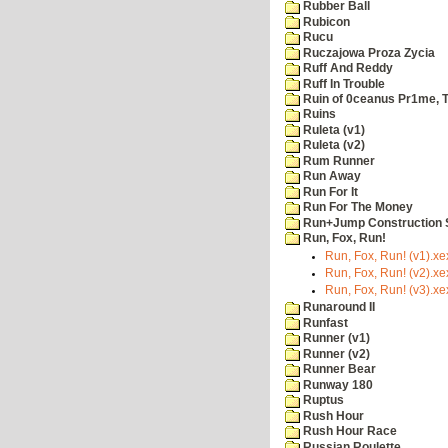
Rubber Ball
Rubicon
Rucu
Ruczajowa Proza Zycia
Ruff And Reddy
Ruff In Trouble
Ruin of 0ceanus Pr1me, 
Ruins
Ruleta (v1)
Ruleta (v2)
Rum Runner
Run Away
Run For It
Run For The Money
Run+Jump Construction S
Run, Fox, Run!
Run, Fox, Run! (v1).xe
Run, Fox, Run! (v2).xe
Run, Fox, Run! (v3).xe
Runaround II
Runfast
Runner (v1)
Runner (v2)
Runner Bear
Runway 180
Ruptus
Rush Hour
Rush Hour Race
Russian Roulette