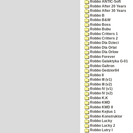
Robbo ANTIC-Soft
Robbo After 20 Years
Robbo After 30 Years
Robbo B
Robbo B&W
Robbo Boss
Robbo Bubu
Robbo Critters 1
Robbo Critters 2
Robbo Dla Dzieci
Robbo Dla Orlat
Robbo Dla Orlow
Robbo Forever
Robbo Galaktyka G-01
Robbo Galtron
Robbo Gedzior84
Robbo II
Robbo III (v1)
Robbo III (v2)
Robbo IV (v1)
Robbo IV (v2)
Robbo K.K
Robbo KMD
Robbo KMD II
Robbo Kejtus 1
Robbo Konstruktor
Robbo Lucky
Robbo Lucky 2
Robbo Lutry I