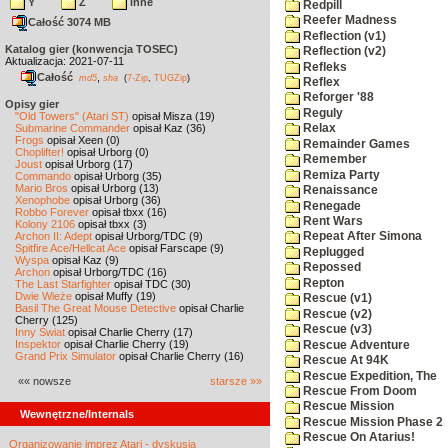
Y
Z
inne
Redpill
Reefer Madness
Całość 3074 MB
Reflection (v1)
Katalog gier (konwencja TOSEC)
Reflection (v2)
Aktualizacja: 2021-07-11
Refleks
Całość
,
md5
sha
(
7-Zip
,
TUGZip
)
Reflex
Reforger '88
Opisy gier
Reguly
"Old Towers" (Atari ST)
opisał Misza (19)
Submarine Commander
opisał Kaz (36)
Relax
Frogs
opisał Xeen (0)
Remainder Games
Choplifter!
opisał Urborg (0)
Remember
Joust
opisał Urborg (17)
Remiza Party
Commando
opisał Urborg (35)
Mario Bros
opisał Urborg (13)
Renaissance
Xenophobe
opisał Urborg (36)
Renegade
Robbo Forever
opisał tbxx (16)
Rent Wars
Kolony 2106
opisał tbxx (3)
Archon II: Adept
opisał Urborg/TDC (9)
Repeat After Simona
Spitfire Ace/Hellcat Ace
opisał Farscape (9)
Replugged
Wyspa
opisał Kaz (9)
Repossed
Archon
opisał Urborg/TDC (16)
Repton
The Last Starfighter
opisał TDC (30)
Dwie Wieże
opisał Muffy (19)
Rescue (v1)
Basil The Great Mouse Detective
opisał Charlie
Rescue (v2)
Cherry (125)
Rescue (v3)
Inny Świat
opisał Charlie Cherry (17)
Inspektor
opisał Charlie Cherry (19)
Rescue Adventure
Grand Prix Simulator
opisał Charlie Cherry (16)
Rescue At 94K
Rescue Expedition, The
«« nowsze
starsze »»
Rescue From Doom
Rescue Mission
Wewnętrzne/Internals
Rescue Mission Phase 2
Rescue On Atarius!
Organizowanie imprez Atari - dyskusja