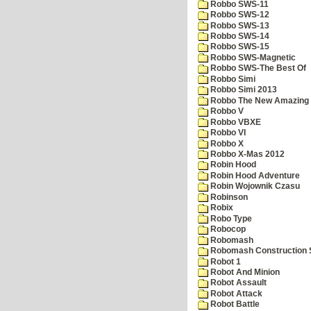
Robbo SWS-11
Robbo SWS-12
Robbo SWS-13
Robbo SWS-14
Robbo SWS-15
Robbo SWS-Magnetic
Robbo SWS-The Best Of
Robbo Simi
Robbo Simi 2013
Robbo The New Amazing A
Robbo V
Robbo VBXE
Robbo VI
Robbo X
Robbo X-Mas 2012
Robin Hood
Robin Hood Adventure
Robin Wojownik Czasu
Robinson
Robix
Robo Type
Robocop
Robomash
Robomash Construction 
Robot 1
Robot And Minion
Robot Assault
Robot Attack
Robot Battle