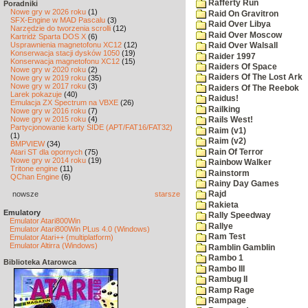
Rafferty Run
Poradniki
Nowe gry w 2026 roku
(1)
Raid On Gravitron
SFX-Engine w MAD Pascalu
(3)
Raid Over Libya
Narzędzie do tworzenia scrolli
(12)
Raid Over Moscow
Kartridż Sparta DOS X
(6)
Usprawnienia magnetofonu XC12
(12)
Raid Over Walsall
Konserwacja stacji dysków 1050
(19)
Raider 1997
Konserwacja magnetofonu XC12
(15)
Raiders Of Space
Nowe gry w 2020 roku
(2)
Raiders Of The Lost Ark
Nowe gry w 2019 roku
(35)
Nowe gry w 2017 roku
(3)
Raiders Of The Reebok
Larek pokazuje
(40)
Raidus!
Emulacja ZX Spectrum na VBXE
(26)
Railking
Nowe gry w 2016 roku
(7)
Nowe gry w 2015 roku
(4)
Rails West!
Partycjonowanie karty SIDE (APT/FAT16/FAT32)
Raim (v1)
(1)
Raim (v2)
BMPVIEW
(34)
Rain Of Terror
Atari ST dla opornych
(75)
Nowe gry w 2014 roku
(19)
Rainbow Walker
Tritone engine
(11)
Rainstorm
QChan Engine
(6)
Rainy Day Games
nowsze
starsze
Rajd
Rakieta
Emulatory
Rally Speedway
Emulator Atari800Win
Rallye
Emulator Atari800Win PLus 4.0 (Windows)
Ram Test
Emulator Atari++ (multiplatform)
Emulator Altirra (Windows)
Ramblin Gamblin
Rambo 1
Biblioteka Atarowca
Rambo III
Rambug II
Ramp Rage
Rampage