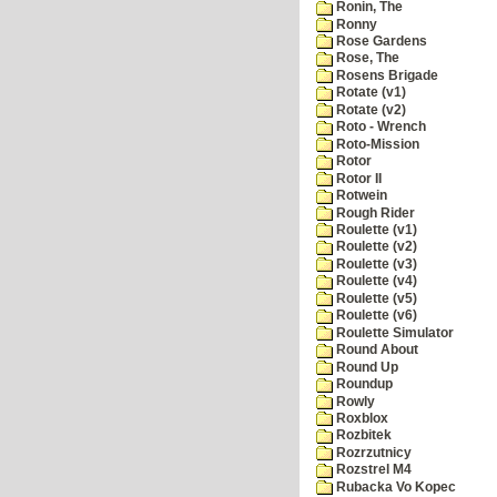
Ronin, The
Ronny
Rose Gardens
Rose, The
Rosens Brigade
Rotate (v1)
Rotate (v2)
Roto - Wrench
Roto-Mission
Rotor
Rotor II
Rotwein
Rough Rider
Roulette (v1)
Roulette (v2)
Roulette (v3)
Roulette (v4)
Roulette (v5)
Roulette (v6)
Roulette Simulator
Round About
Round Up
Roundup
Rowly
Roxblox
Rozbitek
Rozrzutnicy
Rozstrel M4
Rubacka Vo Kopec