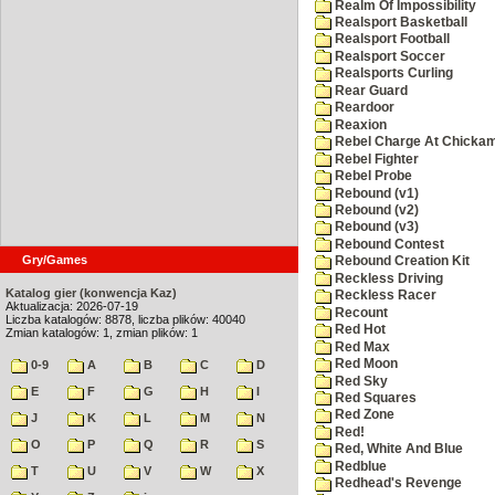
Realm Of Impossibility
Realsport Basketball
Realsport Football
Realsport Soccer
Realsports Curling
Rear Guard
Reardoor
Reaxion
Rebel Charge At Chicka
Rebel Fighter
Rebel Probe
Rebound (v1)
Rebound (v2)
Rebound (v3)
Rebound Contest
Gry/Games
Rebound Creation Kit
Reckless Driving
Katalog gier (konwencja Kaz)
Reckless Racer
Aktualizacja: 2026-07-19
Recount
Liczba katalogów: 8878, liczba plików: 40040
Red Hot
Zmian katalogów: 1, zmian plików: 1
Red Max
Red Moon
0-9
A
B
C
D
Red Sky
E
F
G
H
I
Red Squares
Red Zone
J
K
L
M
N
Red!
O
P
Q
R
S
Red, White And Blue
Redblue
T
U
V
W
X
Redhead's Revenge