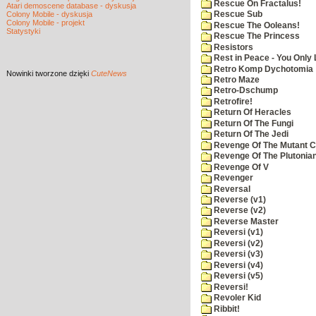
Rescue On Fractalus!
Atari demoscene database - dyskusja
Colony Mobile - dyskusja
Rescue Sub
Colony Mobile - projekt
Rescue The Ooleans!
Statystyki
Rescue The Princess
Resistors
Rest in Peace - You Only
Retro Komp Dychotomia
Nowinki
tworzone dzięki
CuteNews
Retro Maze
Retro-Dschump
Retrofire!
Return Of Heracles
Return Of The Fungi
Return Of The Jedi
Revenge Of The Mutant 
Revenge Of The Plutonian
Revenge Of V
Revenger
Reversal
Reverse (v1)
Reverse (v2)
Reverse Master
Reversi (v1)
Reversi (v2)
Reversi (v3)
Reversi (v4)
Reversi (v5)
Reversi!
Revoler Kid
Ribbit!