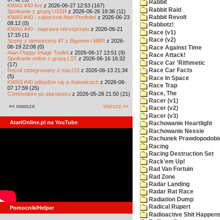
Rabbit
KWAS #40 live
z 2026-06-27 12:53 (167)
Rabbit Raid
Spotkanie z grupą USSR
z 2026-06-26 19:36 (11)
KWAS #40 - zabierzcie Atari Portfolio!
z 2026-06-23
Rabbit Revolt
08:12 (0)
Rabbotz!
KWAS #40 - naprawa retrosprzętu
z 2026-06-21
Race (v1)
17:15 (1)
Race (v2)
Sceny z demosceny #7 z Bigerem i MBR
z 2026-
06-19 22:08 (0)
Race Against Time
Atari Floppy Image Toolkit
z 2026-06-17 13:51 (9)
Race Attack!
Spotkanie online z grupą LST
z 2026-06-16 16:32
Race Car 'Rithmetic
(17)
Recoil zintegrowany z macOS
z 2026-06-13 21:34
Race Car Facts
(5)
Race In Space
KWAS #40 odbędzie się w Katowicach
z 2026-06-
Race Trap
07 17:59 (25)
Race, The
Commodore po atarowsku
z 2026-05-28 21:50 (21)
Racer (v1)
«« nowsze
starsze »»
Racer (v2)
Racer (v3)
AtariOnline.pl na YouTube
Rachowanie Heartlight
Rachowanie Nessie
Rachunek Prawdopodobi
Racing
Racing Destruction Set
Rack'em Up!
Rad Van Fortuin
Rad Zone
Radar Landing
Radar Rat Race
Radiation Dump
Radical Rupert
Pomocnik/Helper
Radioactive Shit Happens