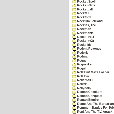
Rocket Spell
Rocket-Nica
Rocketball
Rockfall
Rockford
Rocki Im Lolliland
Rockies, The
Rockman
Rockmania
Rocks! (v1)
Rocks! (v2)
Rockslide!
Rodent Revenge
Roderic
Rodman
Rogue
Roguelike
Rogul
Roll 'Em! Maze Loader
Roll' Em
Rollerball II
Rolltris
Rollydolly
Roman Checkers
Roman Conquest
Roman Empire
Rome And The Barbarian
Rommel - Battles For Tob
Roni And The T.V. Attack