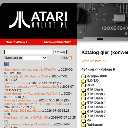
Nowinki/News
Archiwum/Archive
Katalog gier (konwe
Translate to
RSS
Wróc do katalogu
484
gier w katalogu
R
:
Spotkanie z demosceną #9: STeel/Tori
z 2026-08-
07 20:49 (5)
R-Type-3000
Letnia edycja Silly Venture 2026
z 2026-07-31
15:41 (38)
R.O.T.O
Pamięci Jurgiego
z 2026-07-21 12:42 (1)
RGB
Sceny z demosceny #7: opowiada SuN
z 2026-07-
RTA Dash
19 15:24 (2)
Atari Muzeum w Poznaniu na KWAS #40
z 2026-
RTA Dash 2
07-16 16:10 (4)
RTA Dash 3
Nie żyje kolega Pecuś
z 2026-07-13 18:00 (30)
RTA Dash 4
Sceny z demosceny #7 - Grzegorz "Sun" Żyła
z
RTA Dash 5
2026-07-12 17:29 (12)
Lost Party 2026 nadchodzi
z 2026-07-08 15:28
RTA Dash 6
(23)
RTA Dash 7
Pan Zenon i Atari na KWAS #40
z 2026-07-07 13:25
Ra
(7)
Spotkanie z redakcją "The Voice"
z 2026-07-04
Rabbacan
07:42 (9)