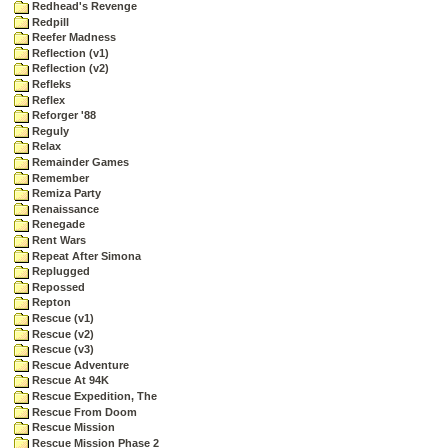
Redhead's Revenge
Redpill
Reefer Madness
Reflection (v1)
Reflection (v2)
Refleks
Reflex
Reforger '88
Reguly
Relax
Remainder Games
Remember
Remiza Party
Renaissance
Renegade
Rent Wars
Repeat After Simona
Replugged
Repossed
Repton
Rescue (v1)
Rescue (v2)
Rescue (v3)
Rescue Adventure
Rescue At 94K
Rescue Expedition, The
Rescue From Doom
Rescue Mission
Rescue Mission Phase 2