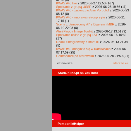
KWAS #40 live
z 2026-06-27 12:53 (167)
Spotkanie z grupą USSR
z 2026-06-26 19:36 (11)
KWAS #40 - zabierzcie Atari Portfolio!
z 2026-06-23
08:12 (0)
KWAS #40 - naprawa retrosprzętu
z 2026-06-21
17:15 (1)
Sceny z demosceny #7 z Bigerem i MBR
z 2026-
06-19 22:08 (0)
Atari Floppy Image Toolkit
z 2026-06-17 13:51 (9)
Spotkanie online z grupą LST
z 2026-06-16 16:32
(17)
Recoil zintegrowany z macOS
z 2026-06-13 21:34
(5)
KWAS #40 odbędzie się w Katowicach
z 2026-06-
07 17:59 (25)
Commodore po atarowsku
z 2026-05-28 21:50 (21)
«« nowsze
starsze »»
AtariOnline.pl na YouTube
Pomocnik/Helper