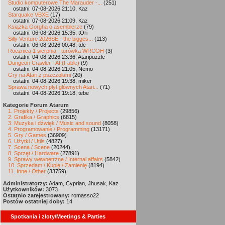
Studio komputerowe The Marauder -...
(251)
ostatni: 07-08-2026 21:10, Kaz
Starquake VBXE
(17)
ostatni: 07-08-2026 21:09, Kaz
Książka Gorgha o asemblerze
(79)
ostatni: 06-08-2026 15:35, tOri
Silly Venture 2026SE - the bigges...
(113)
ostatni: 06-08-2026 00:48, tdc
Rocznica 1 sierpnia - turówka WRCOH
(3)
ostatni: 04-08-2026 23:36, Ataripuzzle
Dungeon Crawler - AI (Fable)
(9)
ostatni: 04-08-2026 21:05, Nemo
Gry na Atari z pszczołami
(20)
ostatni: 04-08-2026 19:38, miker
Sprawa nowych płyt głównych Atari...
(71)
ostatni: 04-08-2026 19:18, tebe
Kategorie Forum Atarum
1. Projekty / Projects
(29856)
2. Grafika / Graphics
(6815)
3. Muzyka i dźwięk / Music and sound
(8058)
4. Programowanie / Programming
(13171)
5. Gry / Games
(36909)
6. Użytki / Utils
(4827)
7. Scena / Scene
(20244)
8. Sprzęt / Hardware
(27891)
9. Sprawy wewnętrzne / Internal affairs
(5842)
10. Sprzedam / Kupię / Zamienię
(8194)
11. Inne / Other
(33759)
Administratorzy:
Adam, Cyprian, Jhusak, Kaz
Użytkowników:
3073
Ostatnio zarejestrowany:
romasso22
Postów ostatniej doby:
14
Spotkania i zloty/Meetings & Parties