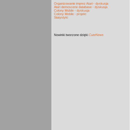
Organizowanie imprez Atari - dyskusja
Atari demoscene database - dyskusja
Colony Mobile - dyskusja
Colony Mobile - projekt
Statystyki
Nowinki
tworzone dzięki
CuteNews