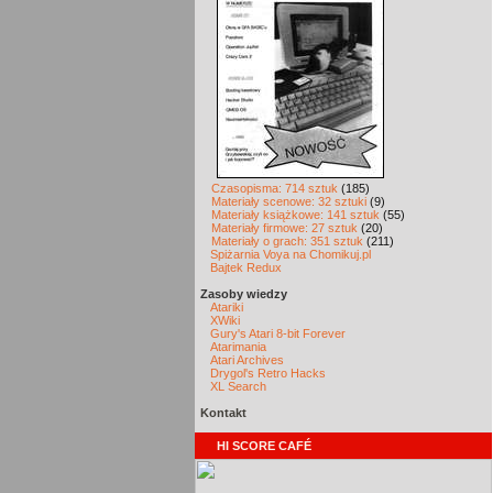
Czasopisma: 714 sztuk
(185)
Materiały scenowe: 32 sztuki
(9)
Materiały książkowe: 141 sztuk
(55)
Materiały firmowe: 27 sztuk
(20)
Materiały o grach: 351 sztuk
(211)
Spiżarnia Voya na Chomikuj.pl
Bajtek Redux
Zasoby wiedzy
Atariki
XWiki
Gury's Atari 8-bit Forever
Atarimania
Atari Archives
Drygol's Retro Hacks
XL Search
Kontakt
HI SCORE CAFÉ