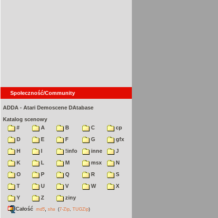
Społeczność/Community
ADDA - Atari Demoscene DAtabase
Katalog scenowy
#
A
B
C
cp
D
E
F
G
gfx
H
I
!info
inne
J
K
L
M
msx
N
O
P
Q
R
S
T
U
V
W
X
Y
Z
ziny
Całość
,
md5
sha
(
7-Zip
,
TUGZip
)