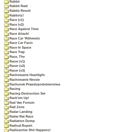
Rabbit
Rabbit Raid
Rabbit Revolt
Rabbotz!
Race (v1)
Race (v2)
Race Against Time
Race Attack!
Race Car 'Rithmetic
Race Car Facts
Race In Space
Race Trap
Race, The
Racer (v1)
Racer (v2)
Racer (v3)
Rachowanie Heartlight
Rachowanie Nessie
Rachunek Prawdopodobienstwa
Racing
Racing Destruction Set
Rack'em Up!
Rad Van Fortuin
Rad Zone
Radar Landing
Radar Rat Race
Radiation Dump
Radical Rupert
Radioactive Shit Happens!