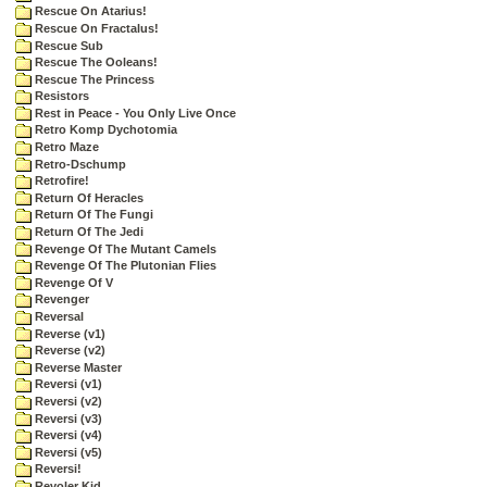
Rescue On Atarius!
Rescue On Fractalus!
Rescue Sub
Rescue The Ooleans!
Rescue The Princess
Resistors
Rest in Peace - You Only Live Once
Retro Komp Dychotomia
Retro Maze
Retro-Dschump
Retrofire!
Return Of Heracles
Return Of The Fungi
Return Of The Jedi
Revenge Of The Mutant Camels
Revenge Of The Plutonian Flies
Revenge Of V
Revenger
Reversal
Reverse (v1)
Reverse (v2)
Reverse Master
Reversi (v1)
Reversi (v2)
Reversi (v3)
Reversi (v4)
Reversi (v5)
Reversi!
Revoler Kid