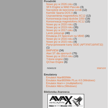
Poradniki
Nowe gry w 2026 roku
(1)
SFX-Engine w MAD Pascalu
(3)
Narzędzie do tworzenia scrolli
(12)
Kartridż Sparta DOS X
(6)
Usprawnienia magnetofonu XC12
(12)
Konserwacja stacji dysków 1050
(19)
Konserwacja magnetofonu XC12
(15)
Nowe gry w 2020 roku
(2)
Nowe gry w 2019 roku
(35)
Nowe gry w 2017 roku
(3)
Larek pokazuje
(40)
Emulacja ZX Spectrum na VBXE
(26)
Nowe gry w 2016 roku
(7)
Nowe gry w 2015 roku
(4)
Partycjonowanie karty SIDE (APT/FAT16/FAT32)
(1)
BMPVIEW
(34)
Atari ST dla opornych
(75)
Nowe gry w 2014 roku
(19)
Tritone engine
(11)
QChan Engine
(6)
nowsze
starsze
Emulatory
Emulator Atari800Win
Emulator Atari800Win PLus 4.0 (Windows)
Emulator Atari++ (multiplatform)
Emulator Altirra (Windows)
Biblioteka Atarowca