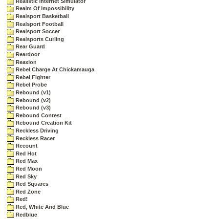
Realistic Internet Simulator
Realm Of Impossibility
Realsport Basketball
Realsport Football
Realsport Soccer
Realsports Curling
Rear Guard
Reardoor
Reaxion
Rebel Charge At Chickamauga
Rebel Fighter
Rebel Probe
Rebound (v1)
Rebound (v2)
Rebound (v3)
Rebound Contest
Rebound Creation Kit
Reckless Driving
Reckless Racer
Recount
Red Hot
Red Max
Red Moon
Red Sky
Red Squares
Red Zone
Red!
Red, White And Blue
Redblue