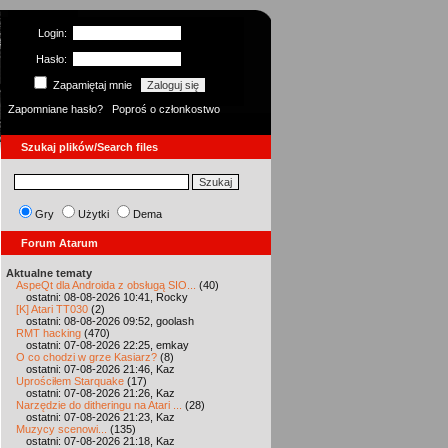
Login:
Hasło:
Zapamiętaj mnie
Zapomniane hasło?
Poproś o członkostwo
Szukaj plików/Search files
Gry
Użytki
Dema
Forum Atarum
Aktualne tematy
AspeQt dla Androida z obsługą SIO...
(40)
ostatni: 08-08-2026 10:41, Rocky
[K] Atari TT030
(2)
ostatni: 08-08-2026 09:52, goolash
RMT hacking
(470)
ostatni: 07-08-2026 22:25, emkay
O co chodzi w grze Kasiarz?
(8)
ostatni: 07-08-2026 21:46, Kaz
Uprościłem Starquake
(17)
ostatni: 07-08-2026 21:26, Kaz
Narzędzie do ditheringu na Atari ...
(28)
ostatni: 07-08-2026 21:23, Kaz
Muzycy scenowi...
(135)
ostatni: 07-08-2026 21:18, Kaz