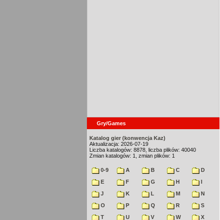
Gry/Games
Katalog gier (konwencja Kaz)
Aktualizacja: 2026-07-19
Liczba katalogów: 8878, liczba plików: 40040
Zmian katalogów: 1, zmian plików: 1
0-9
A
B
C
D
E
F
G
H
I
J
K
L
M
N
O
P
Q
R
S
T
U
V
W
X