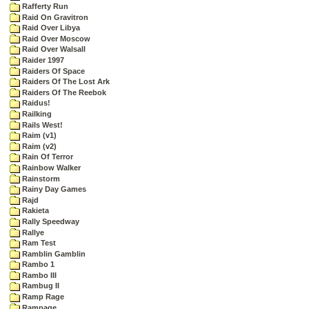
Rafferty Run
Raid On Gravitron
Raid Over Libya
Raid Over Moscow
Raid Over Walsall
Raider 1997
Raiders Of Space
Raiders Of The Lost Ark
Raiders Of The Reebok
Raidus!
Railking
Rails West!
Raim (v1)
Raim (v2)
Rain Of Terror
Rainbow Walker
Rainstorm
Rainy Day Games
Rajd
Rakieta
Rally Speedway
Rallye
Ram Test
Ramblin Gamblin
Rambo 1
Rambo III
Rambug II
Ramp Rage
Rampage