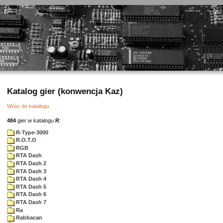
Katalog gier (konwencja Kaz)
Wróc do katalogu
484
gier w katalogu
R
:
R-Type-3000
R.O.T.O
RGB
RTA Dash
RTA Dash 2
RTA Dash 3
RTA Dash 4
RTA Dash 5
RTA Dash 6
RTA Dash 7
Ra
Rabbacan