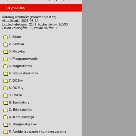
Użytki/Utils
Katalog użytków (konwencja Kaz)
Aktualizacja: 2026-03-12
Liczba katalogów: 2141, liczba plików: 10533
Zmian katalogów: 52, zmian plików: 93
1. Biuro
2. Grafika
3. Muzyka
4. Programowanie
5. Magnetofon
6. Stacja dyskietek
7. DOS-y
8. ROM-y
9. Rozne
B. Emulatory
C. Edukacyjne
D. Komunikacja
E. Diagnostyczne
F. Archiwizowanie i kompresowanie