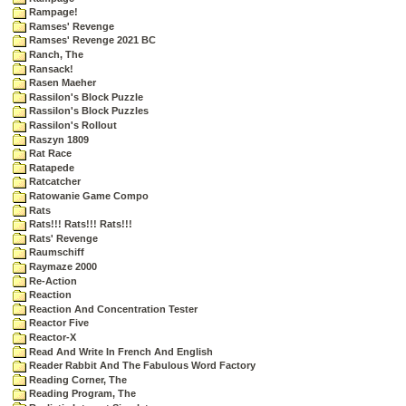
Rampage!
Ramses' Revenge
Ramses' Revenge 2021 BC
Ranch, The
Ransack!
Rasen Maeher
Rassilon's Block Puzzle
Rassilon's Block Puzzles
Rassilon's Rollout
Raszyn 1809
Rat Race
Ratapede
Ratcatcher
Ratowanie Game Compo
Rats
Rats!!! Rats!!! Rats!!!
Rats' Revenge
Raumschiff
Raymaze 2000
Re-Action
Reaction
Reaction And Concentration Tester
Reactor Five
Reactor-X
Read And Write In French And English
Reader Rabbit And The Fabulous Word Factory
Reading Corner, The
Reading Program, The