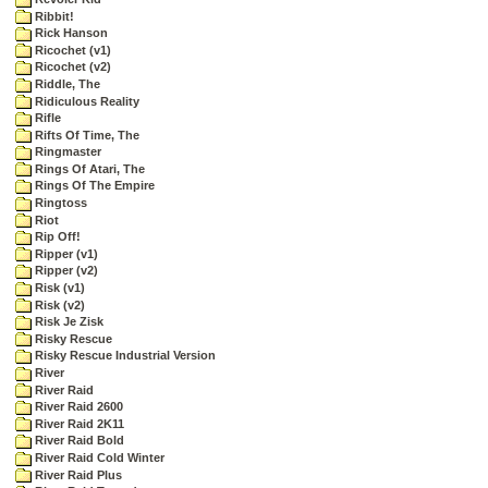
Ribbit!
Rick Hanson
Ricochet (v1)
Ricochet (v2)
Riddle, The
Ridiculous Reality
Rifle
Rifts Of Time, The
Ringmaster
Rings Of Atari, The
Rings Of The Empire
Ringtoss
Riot
Rip Off!
Ripper (v1)
Ripper (v2)
Risk (v1)
Risk (v2)
Risk Je Zisk
Risky Rescue
Risky Rescue Industrial Version
River
River Raid
River Raid 2600
River Raid 2K11
River Raid Bold
River Raid Cold Winter
River Raid Plus