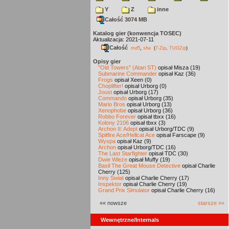
Y
Z
inne
Całość 3074 MB
Katalog gier (konwencja TOSEC)
Aktualizacja: 2021-07-11
Całość
,
md5
sha
(
7-Zip
,
TUGZip
)
Opisy gier
"Old Towers" (Atari ST)
opisał Misza (19)
Submarine Commander
opisał Kaz (36)
Frogs
opisał Xeen (0)
Choplifter!
opisał Urborg (0)
Joust
opisał Urborg (17)
Commando
opisał Urborg (35)
Mario Bros
opisał Urborg (13)
Xenophobe
opisał Urborg (36)
Robbo Forever
opisał tbxx (16)
Kolony 2106
opisał tbxx (3)
Archon II: Adept
opisał Urborg/TDC (9)
Spitfire Ace/Hellcat Ace
opisał Farscape (9)
Wyspa
opisał Kaz (9)
Archon
opisał Urborg/TDC (16)
The Last Starfighter
opisał TDC (30)
Dwie Wieże
opisał Muffy (19)
Basil The Great Mouse Detective
opisał Charlie
Cherry (125)
Inny Świat
opisał Charlie Cherry (17)
Inspektor
opisał Charlie Cherry (19)
Grand Prix Simulator
opisał Charlie Cherry (16)
«« nowsze
starsze »»
Wewnętrzne/Internals