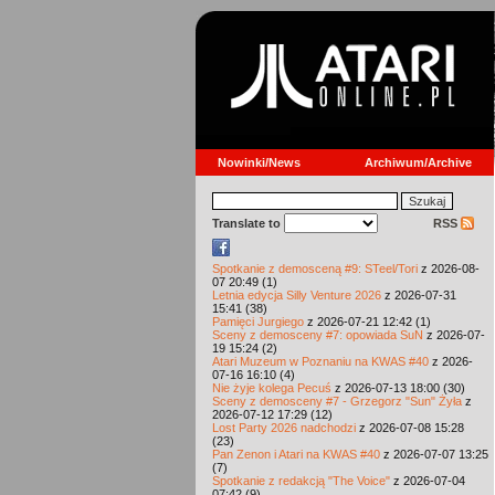
Nowinki/News
Archiwum/Archive
Translate to
RSS
Spotkanie z demosceną #9: STeel/Tori
z 2026-08-
07 20:49 (1)
Letnia edycja Silly Venture 2026
z 2026-07-31
15:41 (38)
Pamięci Jurgiego
z 2026-07-21 12:42 (1)
Sceny z demosceny #7: opowiada SuN
z 2026-07-
19 15:24 (2)
Atari Muzeum w Poznaniu na KWAS #40
z 2026-
07-16 16:10 (4)
Nie żyje kolega Pecuś
z 2026-07-13 18:00 (30)
Sceny z demosceny #7 - Grzegorz "Sun" Żyła
z
2026-07-12 17:29 (12)
Lost Party 2026 nadchodzi
z 2026-07-08 15:28
(23)
Pan Zenon i Atari na KWAS #40
z 2026-07-07 13:25
(7)
Spotkanie z redakcją "The Voice"
z 2026-07-04
07:42 (9)