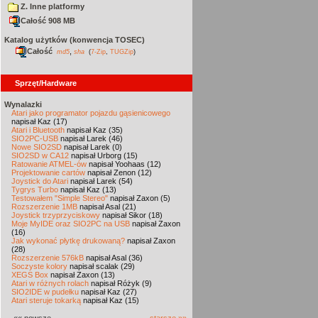
Z. Inne platformy
Całość 908 MB
Katalog użytków (konwencja TOSEC)
Całość
,
md5
sha
(
7-Zip
,
TUGZip
)
Sprzęt/Hardware
Wynalazki
Atari jako programator pojazdu gąsienicowego
napisał Kaz (17)
Atari i Bluetooth
napisał Kaz (35)
SIO2PC-USB
napisał Larek (46)
Nowe SIO2SD
napisał Larek (0)
SIO2SD w CA12
napisał Urborg (15)
Ratowanie ATMEL-ów
napisał Yoohaas (12)
Projektowanie cartów
napisał Zenon (12)
Joystick do Atari
napisał Larek (54)
Tygrys Turbo
napisał Kaz (13)
Testowałem "Simple Stereo"
napisał Zaxon (5)
Rozszerzenie 1MB
napisał Asal (21)
Joystick trzyprzyciskowy
napisał Sikor (18)
Moje MyIDE oraz SIO2PC na USB
napisał Zaxon
(16)
Jak wykonać płytkę drukowaną?
napisał Zaxon
(28)
Rozszerzenie 576kB
napisał Asal (36)
Soczyste kolory
napisał scalak (29)
XEGS Box
napisał Zaxon (13)
Atari w różnych rolach
napisał Różyk (9)
SIO2IDE w pudełku
napisał Kaz (27)
Atari steruje tokarką
napisał Kaz (15)