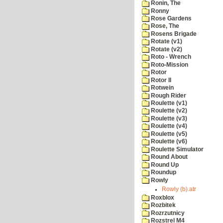
Ronin, The
Ronny
Rose Gardens
Rose, The
Rosens Brigade
Rotate (v1)
Rotate (v2)
Roto - Wrench
Roto-Mission
Rotor
Rotor II
Rotwein
Rough Rider
Roulette (v1)
Roulette (v2)
Roulette (v3)
Roulette (v4)
Roulette (v5)
Roulette (v6)
Roulette Simulator
Round About
Round Up
Roundup
Rowly
Rowly (b).atr
Roxblox
Rozbitek
Rozrzutnicy
Rozstrel M4