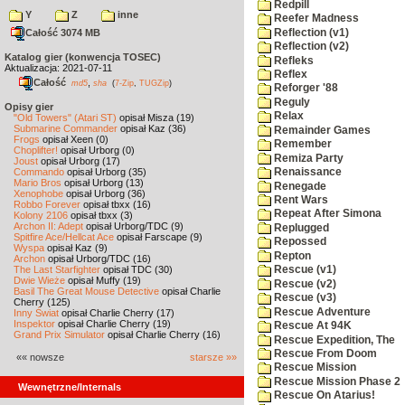
Redpill
Y
Z
inne
Reefer Madness
Reflection (v1)
Całość 3074 MB
Reflection (v2)
Katalog gier (konwencja TOSEC)
Refleks
Aktualizacja: 2021-07-11
Reflex
Całość
,
md5
sha
(
7-Zip
,
TUGZip
)
Reforger '88
Reguly
Opisy gier
Relax
"Old Towers" (Atari ST)
opisał Misza (19)
Submarine Commander
opisał Kaz (36)
Remainder Games
Frogs
opisał Xeen (0)
Remember
Choplifter!
opisał Urborg (0)
Remiza Party
Joust
opisał Urborg (17)
Commando
opisał Urborg (35)
Renaissance
Mario Bros
opisał Urborg (13)
Renegade
Xenophobe
opisał Urborg (36)
Rent Wars
Robbo Forever
opisał tbxx (16)
Repeat After Simona
Kolony 2106
opisał tbxx (3)
Archon II: Adept
opisał Urborg/TDC (9)
Replugged
Spitfire Ace/Hellcat Ace
opisał Farscape (9)
Repossed
Wyspa
opisał Kaz (9)
Repton
Archon
opisał Urborg/TDC (16)
The Last Starfighter
opisał TDC (30)
Rescue (v1)
Dwie Wieże
opisał Muffy (19)
Rescue (v2)
Basil The Great Mouse Detective
opisał Charlie
Rescue (v3)
Cherry (125)
Rescue Adventure
Inny Świat
opisał Charlie Cherry (17)
Inspektor
opisał Charlie Cherry (19)
Rescue At 94K
Grand Prix Simulator
opisał Charlie Cherry (16)
Rescue Expedition, The
Rescue From Doom
«« nowsze
starsze »»
Rescue Mission
Rescue Mission Phase 2
Wewnętrzne/Internals
Rescue On Atarius!