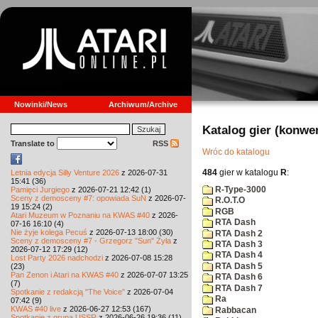
Nowinki/News
Archiwum/Archive
Katalog gier (konwe
Translate to
RSS
Wróc do katalogu
484
gier w katalogu
R
:
Letnia edycja Silly Venture 2026
z 2026-07-31
15:41 (36)
R-Type-3000
Pamięci Jurgiego
z 2026-07-21 12:42 (1)
Sceny z demosceny #7: opowiada SuN
z 2026-07-
R.O.T.O
19 15:24 (2)
RGB
Atari Muzeum w Poznaniu na KWAS #40
z 2026-
RTA Dash
07-16 16:10 (4)
Nie żyje kolega Pecuś
z 2026-07-13 18:00 (30)
RTA Dash 2
Sceny z demosceny #7 - Grzegorz "Sun" Żyła
z
RTA Dash 3
2026-07-12 17:29 (12)
RTA Dash 4
Lost Party 2026 nadchodzi
z 2026-07-08 15:28
RTA Dash 5
(23)
Pan Zenon i Atari na KWAS #40
z 2026-07-07 13:25
RTA Dash 6
(7)
RTA Dash 7
Spotkanie z redakcją "The Voice"
z 2026-07-04
Ra
07:42 (9)
KWAS #40 live
z 2026-06-27 12:53 (167)
Rabbacan
Spotkanie z grupą USSR
z 2026-06-26 19:36 (11)