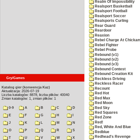
Realm Of Impossibility
Realsport Basketball
Realsport Football
Realsport Soccer
Realsports Curling
Rear Guard
Reardoor
Reaxion
Rebel Charge At Chicka
Rebel Fighter
Rebel Probe
Rebound (v1)
Rebound (v2)
Rebound (v3)
Rebound Contest
Rebound Creation Kit
Gry/Games
Reckless Driving
Reckless Racer
Katalog gier (konwencja Kaz)
Recount
Aktualizacja: 2026-07-19
Red Hot
Liczba katalogów: 8878, liczba plików: 40040
Red Max
Zmian katalogów: 1, zmian plików: 1
Red Moon
0-9
A
B
C
D
Red Sky
Red Squares
E
F
G
H
I
Red Zone
Red!
J
K
L
M
N
Red, White And Blue
O
P
Q
R
S
Redblue
Redhead's Revenge
T
U
V
W
X