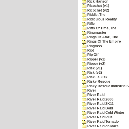
Rick Hanson
Ricochet (v1)
Ricochet (v2)
Riddle, The
Ridiculous Reality
Rifle
Rifts Of Time, The
Ringmaster
Rings Of Atari, The
Rings Of The Empire
Ringtoss
Riot
Rip Off!
Ripper (v1)
Ripper (v2)
Risk (v1)
Risk (v2)
Risk Je Zisk
Risky Rescue
Risky Rescue Industrial 
River
River Raid
River Raid 2600
River Raid 2K11
River Raid Bold
River Raid Cold Winter
River Raid Plus
River Raid Tornado
River Raid on Mars