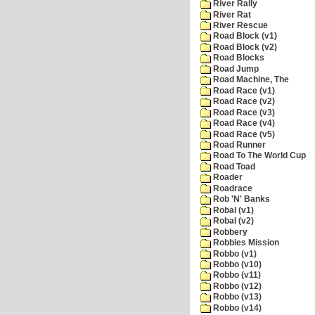
River Rally
River Rat
River Rescue
Road Block (v1)
Road Block (v2)
Road Blocks
Road Jump
Road Machine, The
Road Race (v1)
Road Race (v2)
Road Race (v3)
Road Race (v4)
Road Race (v5)
Road Runner
Road To The World Cup
Road Toad
Roader
Roadrace
Rob 'N' Banks
Robal (v1)
Robal (v2)
Robbery
Robbies Mission
Robbo (v1)
Robbo (v10)
Robbo (v11)
Robbo (v12)
Robbo (v13)
Robbo (v14)