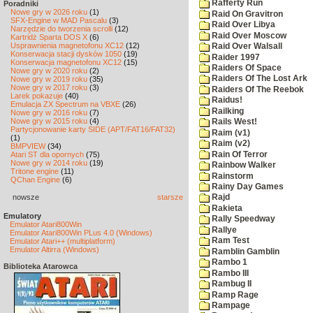
Rafferty Run
Poradniki
Nowe gry w 2026 roku
(1)
Raid On Gravitron
SFX-Engine w MAD Pascalu
(3)
Raid Over Libya
Narzędzie do tworzenia scrolli
(12)
Raid Over Moscow
Kartridż Sparta DOS X
(6)
Usprawnienia magnetofonu XC12
(12)
Raid Over Walsall
Konserwacja stacji dysków 1050
(19)
Raider 1997
Konserwacja magnetofonu XC12
(15)
Raiders Of Space
Nowe gry w 2020 roku
(2)
Raiders Of The Lost Ark
Nowe gry w 2019 roku
(35)
Nowe gry w 2017 roku
(3)
Raiders Of The Reebok
Larek pokazuje
(40)
Raidus!
Emulacja ZX Spectrum na VBXE
(26)
Railking
Nowe gry w 2016 roku
(7)
Nowe gry w 2015 roku
(4)
Rails West!
Partycjonowanie karty SIDE (APT/FAT16/FAT32)
Raim (v1)
(1)
Raim (v2)
BMPVIEW
(34)
Rain Of Terror
Atari ST dla opornych
(75)
Nowe gry w 2014 roku
(19)
Rainbow Walker
Tritone engine
(11)
Rainstorm
QChan Engine
(6)
Rainy Day Games
nowsze
starsze
Rajd
Rakieta
Emulatory
Rally Speedway
Emulator Atari800Win
Rallye
Emulator Atari800Win PLus 4.0 (Windows)
Ram Test
Emulator Atari++ (multiplatform)
Emulator Altirra (Windows)
Ramblin Gamblin
Rambo 1
Biblioteka Atarowca
Rambo III
Rambug II
Ramp Rage
Rampage