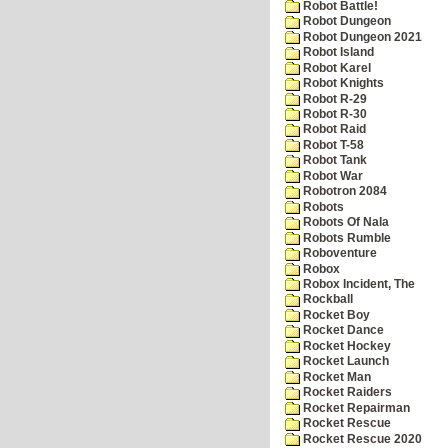
Robot Battle!
Robot Dungeon
Robot Dungeon 2021
Robot Island
Robot Karel
Robot Knights
Robot R-29
Robot R-30
Robot Raid
Robot T-58
Robot Tank
Robot War
Robotron 2084
Robots
Robots Of Nala
Robots Rumble
Roboventure
Robox
Robox Incident, The
Rockball
Rocket Boy
Rocket Dance
Rocket Hockey
Rocket Launch
Rocket Man
Rocket Raiders
Rocket Repairman
Rocket Rescue
Rocket Rescue 2020