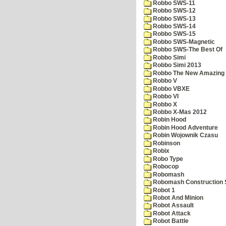
Robbo SWS-11
Robbo SWS-12
Robbo SWS-13
Robbo SWS-14
Robbo SWS-15
Robbo SWS-Magnetic
Robbo SWS-The Best Of
Robbo Simi
Robbo Simi 2013
Robbo The New Amazing A
Robbo V
Robbo VBXE
Robbo VI
Robbo X
Robbo X-Mas 2012
Robin Hood
Robin Hood Adventure
Robin Wojownik Czasu
Robinson
Robix
Robo Type
Robocop
Robomash
Robomash Construction 
Robot 1
Robot And Minion
Robot Assault
Robot Attack
Robot Battle