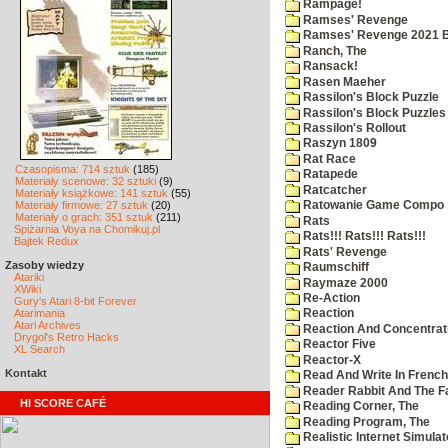
Rampage!
Ramses' Revenge
Ramses' Revenge 2021 
Ranch, The
Ransack!
Rasen Maeher
Rassilon's Block Puzzle
Rassilon's Block Puzzles
Rassilon's Rollout
Raszyn 1809
Rat Race
Czasopisma: 714 sztuk
(185)
Ratapede
Materiały scenowe: 32 sztuki
(9)
Ratcatcher
Materiały książkowe: 141 sztuk
(55)
Materiały firmowe: 27 sztuk
(20)
Ratowanie Game Compo
Materiały o grach: 351 sztuk
(211)
Rats
Spiżarnia Voya na Chomikuj.pl
Rats!!! Rats!!! Rats!!!
Bajtek Redux
Rats' Revenge
Zasoby wiedzy
Raumschiff
Atariki
Raymaze 2000
XWiki
Re-Action
Gury's Atari 8-bit Forever
Atarimania
Reaction
Atari Archives
Reaction And Concentrati
Drygol's Retro Hacks
Reactor Five
XL Search
Reactor-X
Kontakt
Read And Write In French
Reader Rabbit And The F
HI SCORE CAFÉ
Reading Corner, The
Reading Program, The
Realistic Internet Simulat