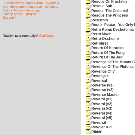
Rescue On Fractalus!
Organizowanie imprez Atari - dyskusja
Rescue Sub
Atari demoscene database - dyskusja
Colony Mobile - dyskusja
Rescue The Ooleans!
Colony Mobile - projekt
Rescue The Princess
Statystyki
Resistors
Rest in Peace - You Only
Retro Komp Dychotomia
Retro Maze
Nowinki
tworzone dzięki
CuteNews
Retro-Dschump
Retrofire!
Return Of Heracles
Return Of The Fungi
Return Of The Jedi
Revenge Of The Mutant 
Revenge Of The Plutonian
Revenge Of V
Revenger
Reversal
Reverse (v1)
Reverse (v2)
Reverse Master
Reversi (v1)
Reversi (v2)
Reversi (v3)
Reversi (v4)
Reversi (v5)
Reversi!
Revoler Kid
Ribbit!