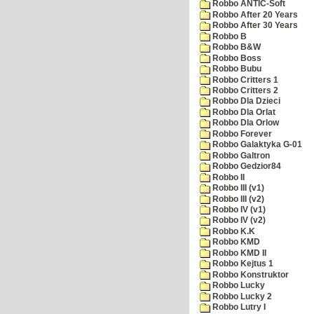
Robbo ANTIC-Soft
Robbo After 20 Years
Robbo After 30 Years
Robbo B
Robbo B&W
Robbo Boss
Robbo Bubu
Robbo Critters 1
Robbo Critters 2
Robbo Dla Dzieci
Robbo Dla Orlat
Robbo Dla Orlow
Robbo Forever
Robbo Galaktyka G-01
Robbo Galtron
Robbo Gedzior84
Robbo II
Robbo III (v1)
Robbo III (v2)
Robbo IV (v1)
Robbo IV (v2)
Robbo K.K
Robbo KMD
Robbo KMD II
Robbo Kejtus 1
Robbo Konstruktor
Robbo Lucky
Robbo Lucky 2
Robbo Lutry I