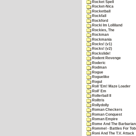
Rocket Spell
Rocket-Nica
Rocketball
Rockfall
Rockford
Rocki Im Lolliland
Rockies, The
Rockman
Rockmania
Rocks! (v1)
Rocks! (v2)
Rockslide!
Rodent Revenge
Roderic
Rodman
Rogue
Roguelike
Rogul
Roll 'Em! Maze Loader
Roll' Em
Rollerball II
Rolltris
Rollydolly
Roman Checkers
Roman Conquest
Roman Empire
Rome And The Barbarian
Rommel - Battles For Tob
Roni And The T.V. Attack