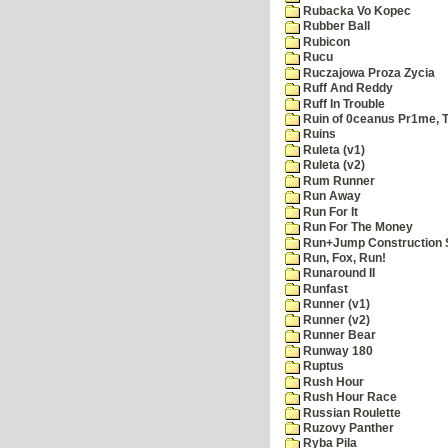
Rubacka Vo Kopec
Rubber Ball
Rubicon
Rucu
Ruczajowa Proza Zycia
Ruff And Reddy
Ruff In Trouble
Ruin of 0ceanus Pr1me, 
Ruins
Ruleta (v1)
Ruleta (v2)
Rum Runner
Run Away
Run For It
Run For The Money
Run+Jump Construction S
Run, Fox, Run!
Runaround II
Runfast
Runner (v1)
Runner (v2)
Runner Bear
Runway 180
Ruptus
Rush Hour
Rush Hour Race
Russian Roulette
Ruzovy Panther
Ryba Pila