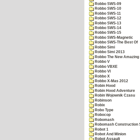
Robbo SWS-09
Robbo SWS-10
Robbo SWS-11
Robbo SWS-12
Robbo SWS-13
Robbo SWS-14
Robbo SWS-15
Robbo SWS-Magnetic
Robbo SWS-The Best Of
Robbo Simi
Robbo Simi 2013
Robbo The New Amazing A
Robbo V
Robbo VBXE
Robbo VI
Robbo X
Robbo X-Mas 2012
Robin Hood
Robin Hood Adventure
Robin Wojownik Czasu
Robinson
Robix
Robo Type
Robocop
Robomash
Robomash Construction 
Robot 1
Robot And Minion
Robot Assault