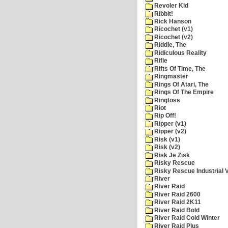
Revoler Kid
Ribbit!
Rick Hanson
Ricochet (v1)
Ricochet (v2)
Riddle, The
Ridiculous Reality
Rifle
Rifts Of Time, The
Ringmaster
Rings Of Atari, The
Rings Of The Empire
Ringtoss
Riot
Rip Off!
Ripper (v1)
Ripper (v2)
Risk (v1)
Risk (v2)
Risk Je Zisk
Risky Rescue
Risky Rescue Industrial 
River
River Raid
River Raid 2600
River Raid 2K11
River Raid Bold
River Raid Cold Winter
River Raid Plus