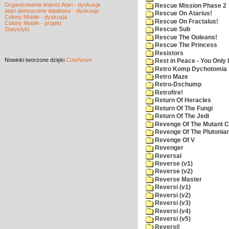
Organizowanie imprez Atari - dyskusja
Rescue Mission Phase 2
Atari demoscene database - dyskusja
Rescue On Atarius!
Colony Mobile - dyskusja
Rescue On Fractalus!
Colony Mobile - projekt
Statystyki
Rescue Sub
Rescue The Ooleans!
Rescue The Princess
Resistors
Nowinki
tworzone dzięki
CuteNews
Rest in Peace - You Only
Retro Komp Dychotomia
Retro Maze
Retro-Dschump
Retrofire!
Return Of Heracles
Return Of The Fungi
Return Of The Jedi
Revenge Of The Mutant 
Revenge Of The Plutonian
Revenge Of V
Revenger
Reversal
Reverse (v1)
Reverse (v2)
Reverse Master
Reversi (v1)
Reversi (v2)
Reversi (v3)
Reversi (v4)
Reversi (v5)
Reversi!