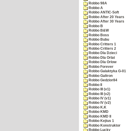
Robbo 98A
Robbo A
Robbo ANTIC-Soft
Robbo After 20 Years
Robbo After 30 Years
Robbo B
Robbo B&W
Robbo Boss
Robbo Bubu
Robbo Critters 1
Robbo Critters 2
Robbo Dla Dzieci
Robbo Dla Orlat
Robbo Dla Orlow
Robbo Forever
Robbo Galaktyka G-01
Robbo Galtron
Robbo Gedzior84
Robbo II
Robbo III (v1)
Robbo III (v2)
Robbo IV (v1)
Robbo IV (v2)
Robbo K.K
Robbo KMD
Robbo KMD II
Robbo Kejtus 1
Robbo Konstruktor
Robbo Lucky