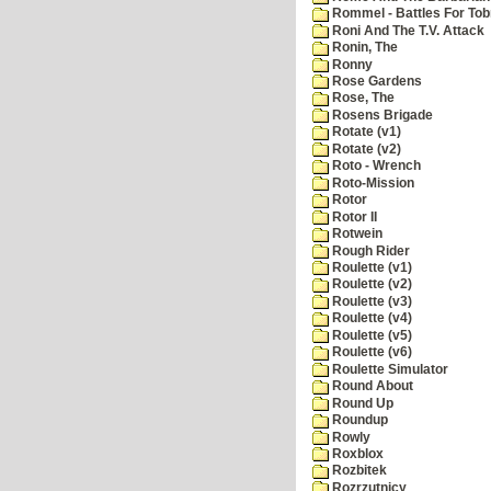
Rommel - Battles For Tob
Roni And The T.V. Attack
Ronin, The
Ronny
Rose Gardens
Rose, The
Rosens Brigade
Rotate (v1)
Rotate (v2)
Roto - Wrench
Roto-Mission
Rotor
Rotor II
Rotwein
Rough Rider
Roulette (v1)
Roulette (v2)
Roulette (v3)
Roulette (v4)
Roulette (v5)
Roulette (v6)
Roulette Simulator
Round About
Round Up
Roundup
Rowly
Roxblox
Rozbitek
Rozrzutnicy