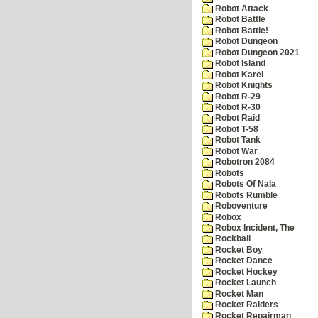
Robot Attack
Robot Battle
Robot Battle!
Robot Dungeon
Robot Dungeon 2021
Robot Island
Robot Karel
Robot Knights
Robot R-29
Robot R-30
Robot Raid
Robot T-58
Robot Tank
Robot War
Robotron 2084
Robots
Robots Of Nala
Robots Rumble
Roboventure
Robox
Robox Incident, The
Rockball
Rocket Boy
Rocket Dance
Rocket Hockey
Rocket Launch
Rocket Man
Rocket Raiders
Rocket Repairman