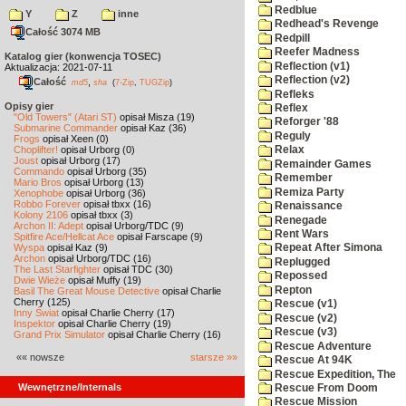
Redblue
Y
Z
inne
Redhead's Revenge
Całość 3074 MB
Redpill
Reefer Madness
Katalog gier (konwencja TOSEC)
Reflection (v1)
Aktualizacja: 2021-07-11
Reflection (v2)
Całość
,
md5
sha
(
7-Zip
,
TUGZip
)
Refleks
Opisy gier
Reflex
"Old Towers" (Atari ST)
opisał Misza (19)
Reforger '88
Submarine Commander
opisał Kaz (36)
Reguly
Frogs
opisał Xeen (0)
Choplifter!
opisał Urborg (0)
Relax
Joust
opisał Urborg (17)
Remainder Games
Commando
opisał Urborg (35)
Remember
Mario Bros
opisał Urborg (13)
Remiza Party
Xenophobe
opisał Urborg (36)
Robbo Forever
opisał tbxx (16)
Renaissance
Kolony 2106
opisał tbxx (3)
Renegade
Archon II: Adept
opisał Urborg/TDC (9)
Rent Wars
Spitfire Ace/Hellcat Ace
opisał Farscape (9)
Wyspa
opisał Kaz (9)
Repeat After Simona
Archon
opisał Urborg/TDC (16)
Replugged
The Last Starfighter
opisał TDC (30)
Repossed
Dwie Wieże
opisał Muffy (19)
Repton
Basil The Great Mouse Detective
opisał Charlie
Cherry (125)
Rescue (v1)
Inny Świat
opisał Charlie Cherry (17)
Rescue (v2)
Inspektor
opisał Charlie Cherry (19)
Rescue (v3)
Grand Prix Simulator
opisał Charlie Cherry (16)
Rescue Adventure
«« nowsze
starsze »»
Rescue At 94K
Rescue Expedition, The
Wewnętrzne/Internals
Rescue From Doom
Rescue Mission