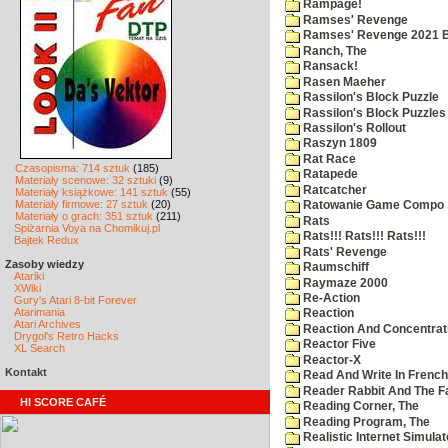
Rampage!
Ramses' Revenge
Ramses' Revenge 2021 
Ranch, The
Ransack!
Rasen Maeher
Rassilon's Block Puzzle
Rassilon's Block Puzzles
Rassilon's Rollout
Raszyn 1809
Rat Race
Czasopisma: 714 sztuk
(185)
Ratapede
Materiały scenowe: 32 sztuki
(9)
Ratcatcher
Materiały książkowe: 141 sztuk
(55)
Materiały firmowe: 27 sztuk
(20)
Ratowanie Game Compo
Materiały o grach: 351 sztuk
(211)
Rats
Spiżarnia Voya na Chomikuj.pl
Rats!!! Rats!!! Rats!!!
Bajtek Redux
Rats' Revenge
Zasoby wiedzy
Raumschiff
Atariki
Raymaze 2000
XWiki
Re-Action
Gury's Atari 8-bit Forever
Atarimania
Reaction
Atari Archives
Reaction And Concentrati
Drygol's Retro Hacks
Reactor Five
XL Search
Reactor-X
Kontakt
Read And Write In French
Reader Rabbit And The F
HI SCORE CAFÉ
Reading Corner, The
Reading Program, The
Realistic Internet Simulat