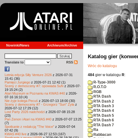
Nowinki/News
Archiwum/Archive
Katalog gier (konwe
Translate to
RSS
Wróc do katalogu
484
gier w katalogu
R
:
Letnia edycja Silly Venture 2026
z 2026-07-31
15:41 (36)
R-Type-3000
Pamięci Jurgiego
z 2026-07-21 12:42 (1)
Sceny z demosceny #7: opowiada SuN
z 2026-07-
R.O.T.O
19 15:24 (2)
RGB
Atari Muzeum w Poznaniu na KWAS #40
z 2026-
RTA Dash
07-16 16:10 (4)
Nie żyje kolega Pecuś
z 2026-07-13 18:00 (30)
RTA Dash 2
Sceny z demosceny #7 - Grzegorz "Sun" Żyła
z
RTA Dash 3
2026-07-12 17:29 (12)
RTA Dash 4
Lost Party 2026 nadchodzi
z 2026-07-08 15:28
RTA Dash 5
(23)
Pan Zenon i Atari na KWAS #40
z 2026-07-07 13:25
RTA Dash 6
(7)
RTA Dash 7
Spotkanie z redakcją "The Voice"
z 2026-07-04
Ra
07:42 (9)
KWAS #40 live
z 2026-06-27 12:53 (167)
Rabbacan
Spotkanie z grupą USSR
z 2026-06-26 19:36 (11)