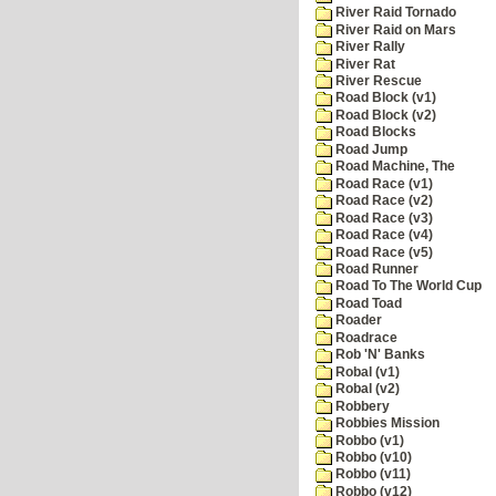
River Raid Tornado
River Raid on Mars
River Rally
River Rat
River Rescue
Road Block (v1)
Road Block (v2)
Road Blocks
Road Jump
Road Machine, The
Road Race (v1)
Road Race (v2)
Road Race (v3)
Road Race (v4)
Road Race (v5)
Road Runner
Road To The World Cup
Road Toad
Roader
Roadrace
Rob 'N' Banks
Robal (v1)
Robal (v2)
Robbery
Robbies Mission
Robbo (v1)
Robbo (v10)
Robbo (v11)
Robbo (v12)