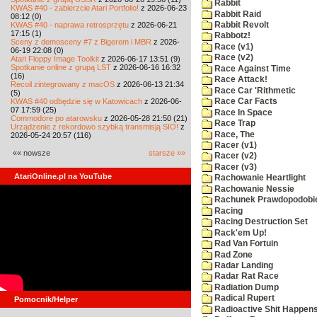
Rabbit
KWAS #40 - zabierzcie Atari Portfolio!
z 2026-06-23
Rabbit Raid
08:12 (0)
KWAS #40 - naprawa retrosprzętu
z 2026-06-21
Rabbit Revolt
17:15 (1)
Rabbotz!
Sceny z demosceny #7 z Bigerem i MBR
z 2026-
Race (v1)
06-19 22:08 (0)
Race (v2)
Atari Floppy Image Toolkit
z 2026-06-17 13:51 (9)
Spotkanie online z grupą LST
z 2026-06-16 16:32
Race Against Time
(16)
Race Attack!
Recoil zintegrowany z macOS
z 2026-06-13 21:34
Race Car 'Rithmetic
(5)
KWAS #40 odbędzie się w Katowicach
z 2026-06-
Race Car Facts
07 17:59 (25)
Race In Space
Commodore po atarowsku
z 2026-05-28 21:50 (21)
Race Trap
Urządzenie z rekordowo szybką transmisją SIO!
z
Race, The
2026-05-24 20:57 (116)
Racer (v1)
«« nowsze
starsze »»
Racer (v2)
Racer (v3)
AtariOnline.pl na YouTube
Rachowanie Heartlight
Rachowanie Nessie
Rachunek Prawdopodobi
Racing
Racing Destruction Set
Rack'em Up!
Rad Van Fortuin
Rad Zone
Radar Landing
Radar Rat Race
Radiation Dump
Radical Rupert
Pomocnik/Helper
Radioactive Shit Happens