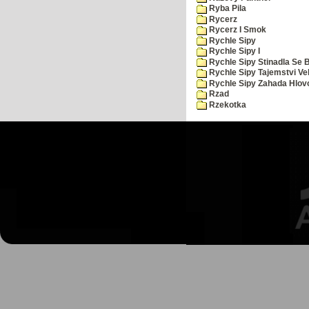
Ryba Pila
Rycerz
Rycerz I Smok
Rychle Sipy
Rychle Sipy I
Rychle Sipy Stinadla Se 
Rychle Sipy Tajemstvi Ve
Rychle Sipy Zahada Hlov
Rzad
Rzekotka