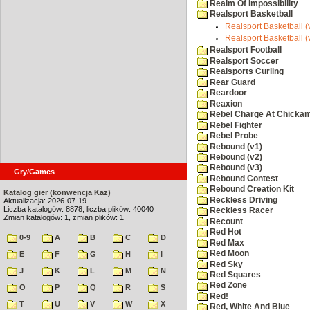
Realm Of Impossibility
Realsport Basketball
Realsport Basketball (
Realsport Basketball (
Realsport Football
Realsport Soccer
Realsports Curling
Rear Guard
Reardoor
Reaxion
Rebel Charge At Chicka
Rebel Fighter
Rebel Probe
Rebound (v1)
Rebound (v2)
Rebound (v3)
Gry/Games
Rebound Contest
Rebound Creation Kit
Katalog gier (konwencja Kaz)
Reckless Driving
Aktualizacja: 2026-07-19
Liczba katalogów: 8878, liczba plików: 40040
Reckless Racer
Zmian katalogów: 1, zmian plików: 1
Recount
Red Hot
0-9
A
B
C
D
Red Max
Red Moon
E
F
G
H
I
Red Sky
J
K
L
M
N
Red Squares
Red Zone
O
P
Q
R
S
Red!
T
U
V
W
X
Red, White And Blue