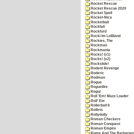
Rocket Rescue
Rocket Rescue 2020
Rocket Spell
Rocket-Nica
Rocketball
Rockfall
Rockford
Rocki Im Lolliland
Rockies, The
Rockman
Rockmania
Rocks! (v1)
Rocks! (v2)
Rockslide!
Rodent Revenge
Roderic
Rodman
Rogue
Roguelike
Rogul
Roll 'Em! Maze Loader
Roll' Em
Rollerball II
Rolltris
Rollydolly
Roman Checkers
Roman Conquest
Roman Empire
Rome And The Barbarian