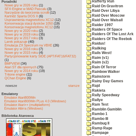
Rafferty Run
Poradniki
Nowe gry w 2026 roku
(1)
Raid On Gravitron
SFX-Engine w MAD Pascalu
(3)
Raid Over Libya
Narzędzie do tworzenia scrolli
(12)
Raid Over Moscow
Kartridż Sparta DOS X
(6)
Usprawnienia magnetofonu XC12
(12)
Raid Over Walsall
Konserwacja stacji dysków 1050
(19)
Raider 1997
Konserwacja magnetofonu XC12
(15)
Raiders Of Space
Nowe gry w 2020 roku
(2)
Raiders Of The Lost Ark
Nowe gry w 2019 roku
(35)
Nowe gry w 2017 roku
(3)
Raiders Of The Reebok
Larek pokazuje
(40)
Raidus!
Emulacja ZX Spectrum na VBXE
(26)
Railking
Nowe gry w 2016 roku
(7)
Nowe gry w 2015 roku
(4)
Rails West!
Partycjonowanie karty SIDE (APT/FAT16/FAT32)
Raim (v1)
(1)
Raim (v2)
BMPVIEW
(34)
Rain Of Terror
Atari ST dla opornych
(75)
Nowe gry w 2014 roku
(19)
Rainbow Walker
Tritone engine
(11)
Rainstorm
QChan Engine
(6)
Rainy Day Games
nowsze
starsze
Rajd
Rakieta
Emulatory
Rally Speedway
Emulator Atari800Win
Rallye
Emulator Atari800Win PLus 4.0 (Windows)
Ram Test
Emulator Atari++ (multiplatform)
Emulator Altirra (Windows)
Ramblin Gamblin
Rambo 1
Biblioteka Atarowca
Rambo III
Rambug II
Ramp Rage
Rampage