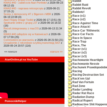
Rabbit
KWAS #40 - zabierzcie Atari Portfolio!
z 2026-06-23
Rabbit Raid
08:12 (0)
KWAS #40 - naprawa retrosprzętu
z 2026-06-21
Rabbit Revolt
17:15 (1)
Rabbotz!
Sceny z demosceny #7 z Bigerem i MBR
z 2026-
Race (v1)
06-19 22:08 (0)
Race (v2)
Atari Floppy Image Toolkit
z 2026-06-17 13:51 (9)
Spotkanie online z grupą LST
z 2026-06-16 16:32
Race Against Time
(16)
Race Attack!
Recoil zintegrowany z macOS
z 2026-06-13 21:34
Race Car 'Rithmetic
(5)
KWAS #40 odbędzie się w Katowicach
z 2026-06-
Race Car Facts
07 17:59 (25)
Race In Space
Commodore po atarowsku
z 2026-05-28 21:50 (21)
Race Trap
Urządzenie z rekordowo szybką transmisją SIO!
z
Race, The
2026-05-24 20:57 (116)
Racer (v1)
«« nowsze
starsze »»
Racer (v2)
Racer (v3)
AtariOnline.pl na YouTube
Rachowanie Heartlight
Rachowanie Nessie
Rachunek Prawdopodobi
Racing
Racing Destruction Set
Rack'em Up!
Rad Van Fortuin
Rad Zone
Radar Landing
Radar Rat Race
Radiation Dump
Radical Rupert
Pomocnik/Helper
Radioactive Shit Happens