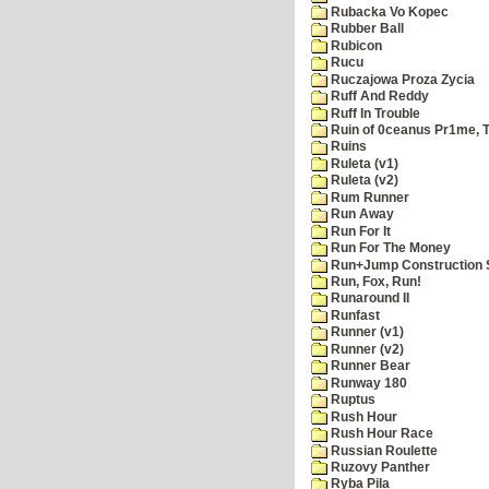
Rubacka Vo Kopec
Rubber Ball
Rubicon
Rucu
Ruczajowa Proza Zycia
Ruff And Reddy
Ruff In Trouble
Ruin of 0ceanus Pr1me, 
Ruins
Ruleta (v1)
Ruleta (v2)
Rum Runner
Run Away
Run For It
Run For The Money
Run+Jump Construction S
Run, Fox, Run!
Runaround II
Runfast
Runner (v1)
Runner (v2)
Runner Bear
Runway 180
Ruptus
Rush Hour
Rush Hour Race
Russian Roulette
Ruzovy Panther
Ryba Pila