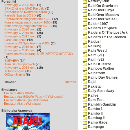
Rafferty Run
Poradniki
Nowe gry w 2026 roku
(1)
Raid On Gravitron
SFX-Engine w MAD Pascalu
(3)
Raid Over Libya
Narzędzie do tworzenia scrolli
(12)
Raid Over Moscow
Kartridż Sparta DOS X
(6)
Usprawnienia magnetofonu XC12
(12)
Raid Over Walsall
Konserwacja stacji dysków 1050
(19)
Raider 1997
Konserwacja magnetofonu XC12
(15)
Raiders Of Space
Nowe gry w 2020 roku
(2)
Raiders Of The Lost Ark
Nowe gry w 2019 roku
(35)
Nowe gry w 2017 roku
(3)
Raiders Of The Reebok
Larek pokazuje
(40)
Raidus!
Emulacja ZX Spectrum na VBXE
(26)
Railking
Nowe gry w 2016 roku
(7)
Nowe gry w 2015 roku
(4)
Rails West!
Partycjonowanie karty SIDE (APT/FAT16/FAT32)
Raim (v1)
(1)
Raim (v2)
BMPVIEW
(34)
Rain Of Terror
Atari ST dla opornych
(75)
Nowe gry w 2014 roku
(19)
Rainbow Walker
Tritone engine
(11)
Rainstorm
QChan Engine
(6)
Rainy Day Games
nowsze
starsze
Rajd
Rakieta
Emulatory
Rally Speedway
Emulator Atari800Win
Rallye
Emulator Atari800Win PLus 4.0 (Windows)
Ram Test
Emulator Atari++ (multiplatform)
Emulator Altirra (Windows)
Ramblin Gamblin
Rambo 1
Biblioteka Atarowca
Rambo III
Rambug II
Ramp Rage
Rampage