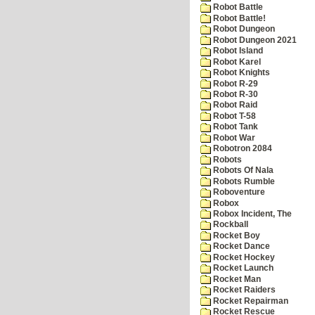
Robot Battle
Robot Battle!
Robot Dungeon
Robot Dungeon 2021
Robot Island
Robot Karel
Robot Knights
Robot R-29
Robot R-30
Robot Raid
Robot T-58
Robot Tank
Robot War
Robotron 2084
Robots
Robots Of Nala
Robots Rumble
Roboventure
Robox
Robox Incident, The
Rockball
Rocket Boy
Rocket Dance
Rocket Hockey
Rocket Launch
Rocket Man
Rocket Raiders
Rocket Repairman
Rocket Rescue