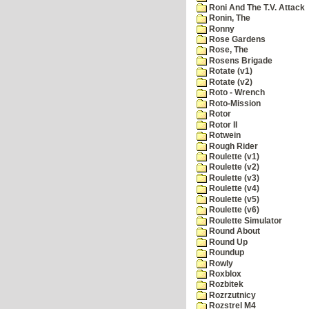
Roni And The T.V. Attack
Ronin, The
Ronny
Rose Gardens
Rose, The
Rosens Brigade
Rotate (v1)
Rotate (v2)
Roto - Wrench
Roto-Mission
Rotor
Rotor II
Rotwein
Rough Rider
Roulette (v1)
Roulette (v2)
Roulette (v3)
Roulette (v4)
Roulette (v5)
Roulette (v6)
Roulette Simulator
Round About
Round Up
Roundup
Rowly
Roxblox
Rozbitek
Rozrzutnicy
Rozstrel M4