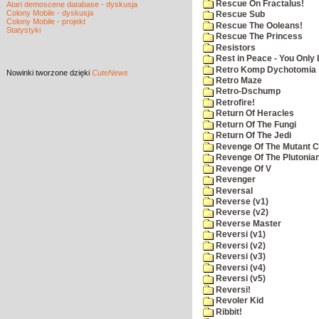
Rescue On Fractalus!
Atari demoscene database - dyskusja
Colony Mobile - dyskusja
Rescue Sub
Colony Mobile - projekt
Rescue The Ooleans!
Statystyki
Rescue The Princess
Resistors
Rest in Peace - You Only
Retro Komp Dychotomia
Nowinki
tworzone dzięki
CuteNews
Retro Maze
Retro-Dschump
Retrofire!
Return Of Heracles
Return Of The Fungi
Return Of The Jedi
Revenge Of The Mutant 
Revenge Of The Plutonian
Revenge Of V
Revenger
Reversal
Reverse (v1)
Reverse (v2)
Reverse Master
Reversi (v1)
Reversi (v2)
Reversi (v3)
Reversi (v4)
Reversi (v5)
Reversi!
Revoler Kid
Ribbit!