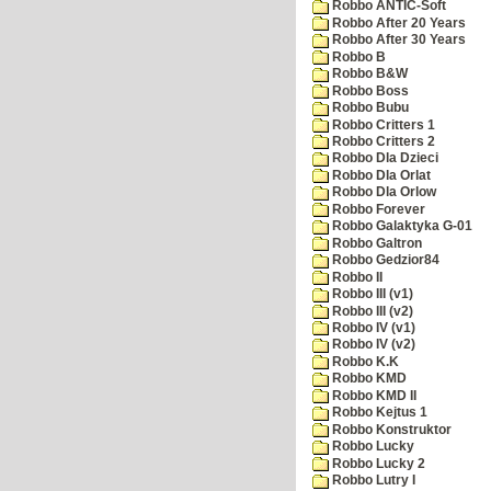
Robbo ANTIC-Soft
Robbo After 20 Years
Robbo After 30 Years
Robbo B
Robbo B&W
Robbo Boss
Robbo Bubu
Robbo Critters 1
Robbo Critters 2
Robbo Dla Dzieci
Robbo Dla Orlat
Robbo Dla Orlow
Robbo Forever
Robbo Galaktyka G-01
Robbo Galtron
Robbo Gedzior84
Robbo II
Robbo III (v1)
Robbo III (v2)
Robbo IV (v1)
Robbo IV (v2)
Robbo K.K
Robbo KMD
Robbo KMD II
Robbo Kejtus 1
Robbo Konstruktor
Robbo Lucky
Robbo Lucky 2
Robbo Lutry I