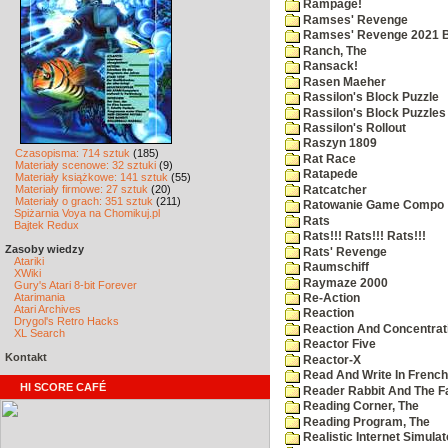
Rampage!
Ramses' Revenge
Ramses' Revenge 2021 
Ranch, The
Ransack!
Rasen Maeher
Rassilon's Block Puzzle
Rassilon's Block Puzzles
Rassilon's Rollout
Raszyn 1809
Czasopisma: 714 sztuk
(185)
Rat Race
Materiały scenowe: 32 sztuki
(9)
Ratapede
Materiały książkowe: 141 sztuk
(55)
Materiały firmowe: 27 sztuk
(20)
Ratcatcher
Materiały o grach: 351 sztuk
(211)
Ratowanie Game Compo
Spiżarnia Voya na Chomikuj.pl
Rats
Bajtek Redux
Rats!!! Rats!!! Rats!!!
Zasoby wiedzy
Rats' Revenge
Atariki
Raumschiff
XWiki
Raymaze 2000
Gury's Atari 8-bit Forever
Atarimania
Re-Action
Atari Archives
Reaction
Drygol's Retro Hacks
Reaction And Concentrati
XL Search
Reactor Five
Kontakt
Reactor-X
Read And Write In French
HI SCORE CAFÉ
Reader Rabbit And The F
Reading Corner, The
Reading Program, The
Realistic Internet Simulat