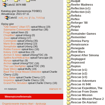
Y
Z
inne
Redpill
Całość 3074 MB
Reefer Madness
Reflection (v1)
Katalog gier (konwencja TOSEC)
Reflection (v2)
Aktualizacja: 2021-07-11
Refleks
Całość
,
md5
sha
(
7-Zip
,
TUGZip
)
Reflex
Reforger '88
Opisy gier
Reguly
"Old Towers" (Atari ST)
opisał Misza (19)
Submarine Commander
opisał Kaz (36)
Relax
Frogs
opisał Xeen (0)
Remainder Games
Choplifter!
opisał Urborg (0)
Remember
Joust
opisał Urborg (17)
Commando
opisał Urborg (35)
Remiza Party
Mario Bros
opisał Urborg (13)
Renaissance
Xenophobe
opisał Urborg (36)
Renegade
Robbo Forever
opisał tbxx (16)
Rent Wars
Kolony 2106
opisał tbxx (3)
Archon II: Adept
opisał Urborg/TDC (9)
Repeat After Simona
Spitfire Ace/Hellcat Ace
opisał Farscape (9)
Replugged
Wyspa
opisał Kaz (9)
Repossed
Archon
opisał Urborg/TDC (16)
The Last Starfighter
opisał TDC (30)
Repton
Dwie Wieże
opisał Muffy (19)
Rescue (v1)
Basil The Great Mouse Detective
opisał Charlie
Rescue (v2)
Cherry (125)
Rescue (v3)
Inny Świat
opisał Charlie Cherry (17)
Inspektor
opisał Charlie Cherry (19)
Rescue Adventure
Grand Prix Simulator
opisał Charlie Cherry (16)
Rescue At 94K
Rescue Expedition, The
«« nowsze
starsze »»
Rescue From Doom
Rescue Mission
Wewnętrzne/Internals
Rescue Mission Phase 2
Rescue On Atarius!
Organizowanie imprez Atari - dyskusja