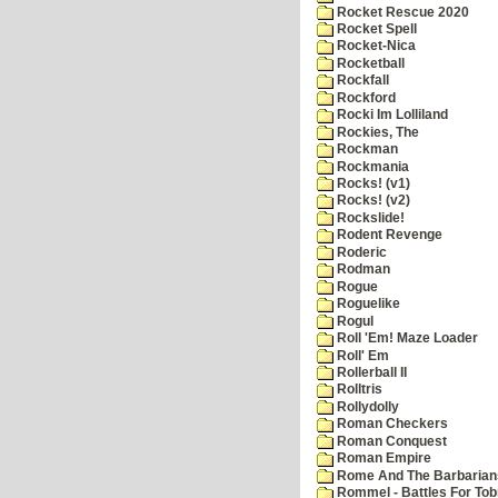
Rocket Rescue 2020
Rocket Spell
Rocket-Nica
Rocketball
Rockfall
Rockford
Rocki Im Lolliland
Rockies, The
Rockman
Rockmania
Rocks! (v1)
Rocks! (v2)
Rockslide!
Rodent Revenge
Roderic
Rodman
Rogue
Roguelike
Rogul
Roll 'Em! Maze Loader
Roll' Em
Rollerball II
Rolltris
Rollydolly
Roman Checkers
Roman Conquest
Roman Empire
Rome And The Barbarian
Rommel - Battles For Tob