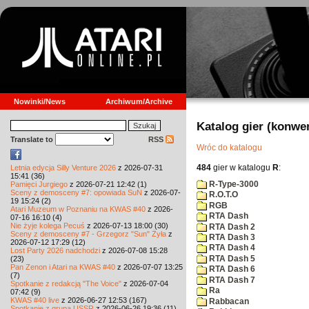
Nowinki/News
Archiwum/Archive
Katalog gier (konwe
Translate to
RSS
Wróc do katalogu
484
gier w katalogu
R
:
Letnia edycja Silly Venture 2026
z 2026-07-31
15:41 (36)
R-Type-3000
Pamięci Jurgiego
z 2026-07-21 12:42 (1)
Sceny z demosceny #7: opowiada SuN
z 2026-07-
R.O.T.O
19 15:24 (2)
RGB
Atari Muzeum w Poznaniu na KWAS #40
z 2026-
RTA Dash
07-16 16:10 (4)
Nie żyje kolega Pecuś
z 2026-07-13 18:00 (30)
RTA Dash 2
Sceny z demosceny #7 - Grzegorz "Sun" Żyła
z
RTA Dash 3
2026-07-12 17:29 (12)
RTA Dash 4
Lost Party 2026 nadchodzi
z 2026-07-08 15:28
RTA Dash 5
(23)
Pan Zenon i Atari na KWAS #40
z 2026-07-07 13:25
RTA Dash 6
(7)
RTA Dash 7
Spotkanie z redakcją "The Voice"
z 2026-07-04
Ra
07:42 (9)
KWAS #40 live
z 2026-06-27 12:53 (167)
Rabbacan
Spotkanie z grupą USSR
z 2026-06-26 19:36 (11)