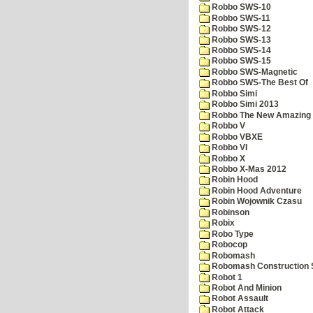
Robbo SWS-10
Robbo SWS-11
Robbo SWS-12
Robbo SWS-13
Robbo SWS-14
Robbo SWS-15
Robbo SWS-Magnetic
Robbo SWS-The Best Of
Robbo Simi
Robbo Simi 2013
Robbo The New Amazing A
Robbo V
Robbo VBXE
Robbo VI
Robbo X
Robbo X-Mas 2012
Robin Hood
Robin Hood Adventure
Robin Wojownik Czasu
Robinson
Robix
Robo Type
Robocop
Robomash
Robomash Construction 
Robot 1
Robot And Minion
Robot Assault
Robot Attack