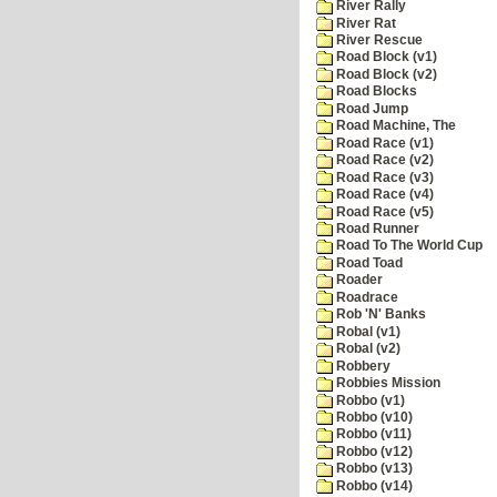
River Rally
River Rat
River Rescue
Road Block (v1)
Road Block (v2)
Road Blocks
Road Jump
Road Machine, The
Road Race (v1)
Road Race (v2)
Road Race (v3)
Road Race (v4)
Road Race (v5)
Road Runner
Road To The World Cup
Road Toad
Roader
Roadrace
Rob 'N' Banks
Robal (v1)
Robal (v2)
Robbery
Robbies Mission
Robbo (v1)
Robbo (v10)
Robbo (v11)
Robbo (v12)
Robbo (v13)
Robbo (v14)