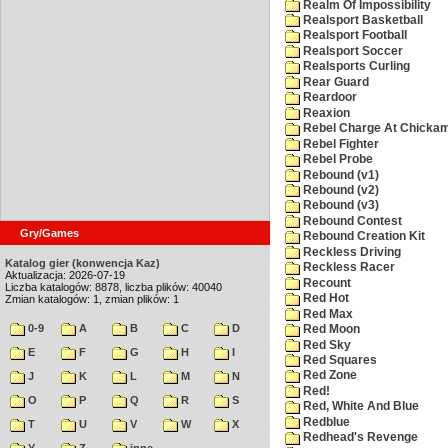
Realm Of Impossibility
Realsport Basketball
Realsport Football
Realsport Soccer
Realsports Curling
Rear Guard
Reardoor
Reaxion
Rebel Charge At Chicka
Rebel Fighter
Rebel Probe
Rebound (v1)
Rebound (v2)
Rebound (v3)
Rebound Contest
Gry/Games
Rebound Creation Kit
Reckless Driving
Katalog gier (konwencja Kaz)
Reckless Racer
Aktualizacja: 2026-07-19
Recount
Liczba katalogów: 8878, liczba plików: 40040
Red Hot
Zmian katalogów: 1, zmian plików: 1
Red Max
0-9
A
B
C
D
Red Moon
Red Sky
E
F
G
H
I
Red Squares
Red Zone
J
K
L
M
N
Red!
O
P
Q
R
S
Red, White And Blue
Redblue
T
U
V
W
X
Redhead's Revenge