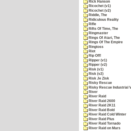
Rick Hanson
Ricochet (v1)
Ricochet (v2)
Riddle, The
Ridiculous Reality
Rifle
Rifts Of Time, The
Ringmaster
Rings Of Atari, The
Rings Of The Empire
Ringtoss
Riot
Rip Off!
Ripper (v1)
Ripper (v2)
Risk (v1)
Risk (v2)
Risk Je Zisk
Risky Rescue
Risky Rescue Industrial 
River
River Raid
River Raid 2600
River Raid 2K11
River Raid Bold
River Raid Cold Winter
River Raid Plus
River Raid Tornado
River Raid on Mars