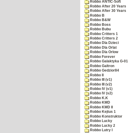
Robbo ANTIC-Soft
Robbo After 20 Years
Robbo After 30 Years
Robbo B
Robbo B&W
Robbo Boss
Robbo Bubu
Robbo Critters 1
Robbo Critters 2
Robbo Dla Dzieci
Robbo Dla Orlat
Robbo Dla Orlow
Robbo Forever
Robbo Galaktyka G-01
Robbo Galtron
Robbo Gedzior84
Robbo II
Robbo III (v1)
Robbo III (v2)
Robbo IV (v1)
Robbo IV (v2)
Robbo K.K
Robbo KMD
Robbo KMD II
Robbo Kejtus 1
Robbo Konstruktor
Robbo Lucky
Robbo Lucky 2
Robbo Lutry I