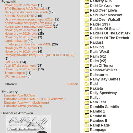
Rafferty Run
Poradniki
Nowe gry w 2026 roku
(1)
Raid On Gravitron
SFX-Engine w MAD Pascalu
(3)
Raid Over Libya
Narzędzie do tworzenia scrolli
(12)
Raid Over Moscow
Kartridż Sparta DOS X
(6)
Usprawnienia magnetofonu XC12
(12)
Raid Over Walsall
Konserwacja stacji dysków 1050
(19)
Raider 1997
Konserwacja magnetofonu XC12
(15)
Raiders Of Space
Nowe gry w 2020 roku
(2)
Raiders Of The Lost Ark
Nowe gry w 2019 roku
(35)
Nowe gry w 2017 roku
(3)
Raiders Of The Reebok
Larek pokazuje
(40)
Raidus!
Emulacja ZX Spectrum na VBXE
(26)
Railking
Nowe gry w 2016 roku
(7)
Nowe gry w 2015 roku
(4)
Rails West!
Partycjonowanie karty SIDE (APT/FAT16/FAT32)
Raim (v1)
(1)
Raim (v2)
BMPVIEW
(34)
Rain Of Terror
Atari ST dla opornych
(75)
Nowe gry w 2014 roku
(19)
Rainbow Walker
Tritone engine
(11)
Rainstorm
QChan Engine
(6)
Rainy Day Games
nowsze
starsze
Rajd
Rakieta
Emulatory
Rally Speedway
Emulator Atari800Win
Rallye
Emulator Atari800Win PLus 4.0 (Windows)
Ram Test
Emulator Atari++ (multiplatform)
Emulator Altirra (Windows)
Ramblin Gamblin
Rambo 1
Biblioteka Atarowca
Rambo III
Rambug II
Ramp Rage
Rampage