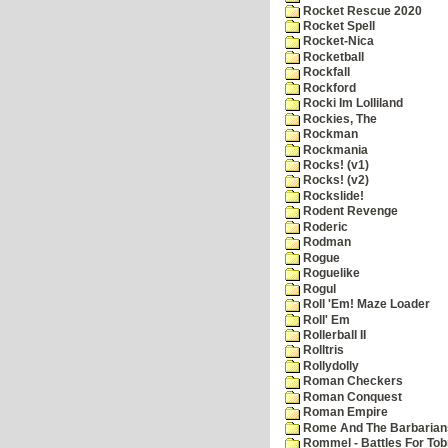
Rocket Rescue 2020
Rocket Spell
Rocket-Nica
Rocketball
Rockfall
Rockford
Rocki Im Lolliland
Rockies, The
Rockman
Rockmania
Rocks! (v1)
Rocks! (v2)
Rockslide!
Rodent Revenge
Roderic
Rodman
Rogue
Roguelike
Rogul
Roll 'Em! Maze Loader
Roll' Em
Rollerball II
Rolltris
Rollydolly
Roman Checkers
Roman Conquest
Roman Empire
Rome And The Barbarian
Rommel - Battles For Tob