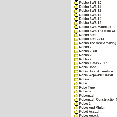
Robbo SWS-10
Robbo SWS-11
Robbo SWS-12
Robbo SWS-13
Robbo SWS-14
Robbo SWS-15
Robbo SWS-Magnetic
Robbo SWS-The Best Of
Robbo Simi
Robbo Simi 2013
Robbo The New Amazing A
Robbo V
Robbo VBXE
Robbo VI
Robbo X
Robbo X-Mas 2012
Robin Hood
Robin Hood Adventure
Robin Wojownik Czasu
Robinson
Robix
Robo Type
Robocop
Robomash
Robomash Construction 
Robot 1
Robot And Minion
Robot Assault
Robot Attack