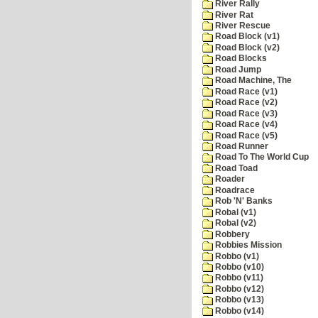
River Rally
River Rat
River Rescue
Road Block (v1)
Road Block (v2)
Road Blocks
Road Jump
Road Machine, The
Road Race (v1)
Road Race (v2)
Road Race (v3)
Road Race (v4)
Road Race (v5)
Road Runner
Road To The World Cup
Road Toad
Roader
Roadrace
Rob 'N' Banks
Robal (v1)
Robal (v2)
Robbery
Robbies Mission
Robbo (v1)
Robbo (v10)
Robbo (v11)
Robbo (v12)
Robbo (v13)
Robbo (v14)