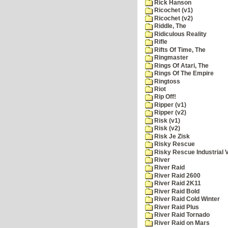
Rick Hanson
Ricochet (v1)
Ricochet (v2)
Riddle, The
Ridiculous Reality
Rifle
Rifts Of Time, The
Ringmaster
Rings Of Atari, The
Rings Of The Empire
Ringtoss
Riot
Rip Off!
Ripper (v1)
Ripper (v2)
Risk (v1)
Risk (v2)
Risk Je Zisk
Risky Rescue
Risky Rescue Industrial 
River
River Raid
River Raid 2600
River Raid 2K11
River Raid Bold
River Raid Cold Winter
River Raid Plus
River Raid Tornado
River Raid on Mars