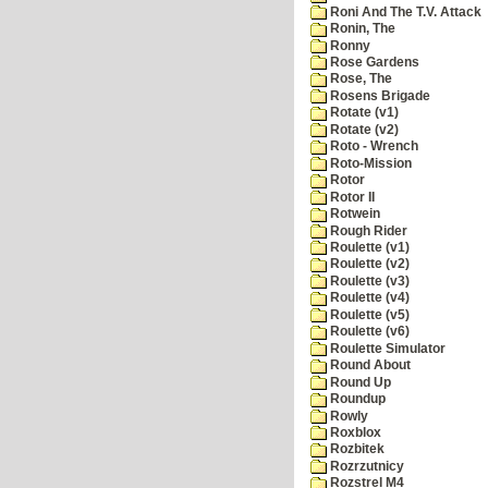
Roni And The T.V. Attack
Ronin, The
Ronny
Rose Gardens
Rose, The
Rosens Brigade
Rotate (v1)
Rotate (v2)
Roto - Wrench
Roto-Mission
Rotor
Rotor II
Rotwein
Rough Rider
Roulette (v1)
Roulette (v2)
Roulette (v3)
Roulette (v4)
Roulette (v5)
Roulette (v6)
Roulette Simulator
Round About
Round Up
Roundup
Rowly
Roxblox
Rozbitek
Rozrzutnicy
Rozstrel M4