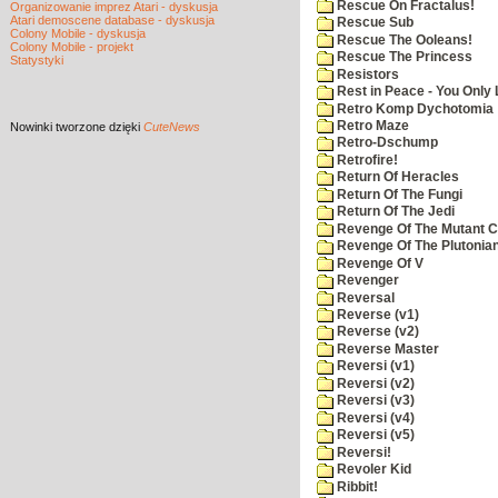
Rescue On Fractalus!
Organizowanie imprez Atari - dyskusja
Atari demoscene database - dyskusja
Rescue Sub
Colony Mobile - dyskusja
Rescue The Ooleans!
Colony Mobile - projekt
Rescue The Princess
Statystyki
Resistors
Rest in Peace - You Only
Retro Komp Dychotomia
Retro Maze
Nowinki
tworzone dzięki
CuteNews
Retro-Dschump
Retrofire!
Return Of Heracles
Return Of The Fungi
Return Of The Jedi
Revenge Of The Mutant 
Revenge Of The Plutonian
Revenge Of V
Revenger
Reversal
Reverse (v1)
Reverse (v2)
Reverse Master
Reversi (v1)
Reversi (v2)
Reversi (v3)
Reversi (v4)
Reversi (v5)
Reversi!
Revoler Kid
Ribbit!