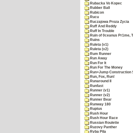
Rubacka Vo Kopec
Rubber Ball
Rubicon
Rucu
Ruczajowa Proza Zycia
Ruff And Reddy
Ruff In Trouble
Ruin of 0ceanus Pr1me, 
Ruins
Ruleta (v1)
Ruleta (v2)
Rum Runner
Run Away
Run For It
Run For The Money
Run+Jump Construction S
Run, Fox, Run!
Runaround II
Runfast
Runner (v1)
Runner (v2)
Runner Bear
Runway 180
Ruptus
Rush Hour
Rush Hour Race
Russian Roulette
Ruzovy Panther
Ryba Pila