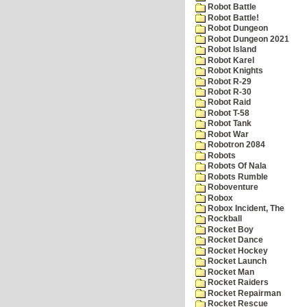
Robot Battle
Robot Battle!
Robot Dungeon
Robot Dungeon 2021
Robot Island
Robot Karel
Robot Knights
Robot R-29
Robot R-30
Robot Raid
Robot T-58
Robot Tank
Robot War
Robotron 2084
Robots
Robots Of Nala
Robots Rumble
Roboventure
Robox
Robox Incident, The
Rockball
Rocket Boy
Rocket Dance
Rocket Hockey
Rocket Launch
Rocket Man
Rocket Raiders
Rocket Repairman
Rocket Rescue