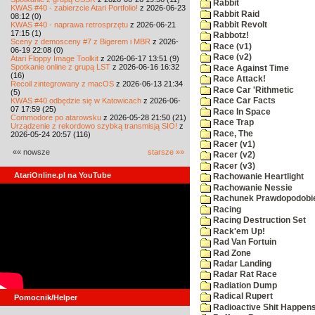
Rabbit
KWAS #40 - zabierzcie Atari Portfolio!
z 2026-06-23
Rabbit Raid
08:12 (0)
KWAS #40 - naprawa retrosprzętu
z 2026-06-21
Rabbit Revolt
17:15 (1)
Rabbotz!
Sceny z demosceny #7 z Bigerem i MBR
z 2026-
Race (v1)
06-19 22:08 (0)
Race (v2)
Atari Floppy Image Toolkit
z 2026-06-17 13:51 (9)
Spotkanie online z grupą LST
z 2026-06-16 16:32
Race Against Time
(16)
Race Attack!
Recoil zintegrowany z macOS
z 2026-06-13 21:34
Race Car 'Rithmetic
(5)
KWAS #40 odbędzie się w Katowicach
z 2026-06-
Race Car Facts
07 17:59 (25)
Race In Space
Commodore po atarowsku
z 2026-05-28 21:50 (21)
Race Trap
Urządzenie z rekordowo szybką transmisją SIO!
z
Race, The
2026-05-24 20:57 (116)
Racer (v1)
«« nowsze
starsze »»
Racer (v2)
Racer (v3)
AtariOnline.pl na YouTube
Rachowanie Heartlight
Rachowanie Nessie
Rachunek Prawdopodobi
Racing
Racing Destruction Set
Rack'em Up!
Rad Van Fortuin
Rad Zone
Radar Landing
Radar Rat Race
Radiation Dump
Radical Rupert
Pomocnik/Helper
Radioactive Shit Happens