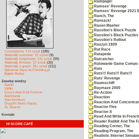
Rampage!
Ramses' Revenge
Ramses' Revenge 2021 
Ranch, The
Ransack!
Rasen Maeher
Rassilon's Block Puzzle
Rassilon's Block Puzzles
Rassilon's Rollout
Raszyn 1809
Rat Race
Czasopisma: 714 sztuk
(185)
Ratapede
Materiały scenowe: 32 sztuki
(9)
Materiały książkowe: 141 sztuk
(55)
Ratcatcher
Materiały firmowe: 27 sztuk
(20)
Ratowanie Game Compo
Materiały o grach: 351 sztuk
(211)
Rats
Spiżarnia Voya na Chomikuj.pl
Rats!!! Rats!!! Rats!!!
Bajtek Redux
Rats' Revenge
Zasoby wiedzy
Raumschiff
Atariki
Raymaze 2000
XWiki
Gury's Atari 8-bit Forever
Re-Action
Atarimania
Reaction
Atari Archives
Reaction And Concentrati
Drygol's Retro Hacks
Reactor Five
XL Search
Reactor-X
Kontakt
Read And Write In French
Reader Rabbit And The F
HI SCORE CAFÉ
Reading Corner, The
Reading Program, The
Realistic Internet Simulat