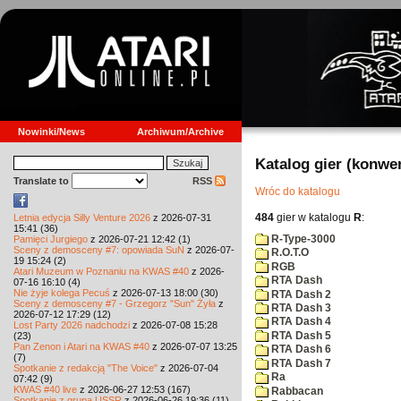
Nowinki/News
Archiwum/Archive
Katalog gier (konwe
Translate to
RSS
Wróc do katalogu
484
gier w katalogu
R
:
Letnia edycja Silly Venture 2026
z 2026-07-31
15:41 (36)
R-Type-3000
Pamięci Jurgiego
z 2026-07-21 12:42 (1)
Sceny z demosceny #7: opowiada SuN
z 2026-07-
R.O.T.O
19 15:24 (2)
RGB
Atari Muzeum w Poznaniu na KWAS #40
z 2026-
RTA Dash
07-16 16:10 (4)
Nie żyje kolega Pecuś
z 2026-07-13 18:00 (30)
RTA Dash 2
Sceny z demosceny #7 - Grzegorz "Sun" Żyła
z
RTA Dash 3
2026-07-12 17:29 (12)
RTA Dash 4
Lost Party 2026 nadchodzi
z 2026-07-08 15:28
RTA Dash 5
(23)
Pan Zenon i Atari na KWAS #40
z 2026-07-07 13:25
RTA Dash 6
(7)
RTA Dash 7
Spotkanie z redakcją "The Voice"
z 2026-07-04
Ra
07:42 (9)
KWAS #40 live
z 2026-06-27 12:53 (167)
Rabbacan
Spotkanie z grupą USSR
z 2026-06-26 19:36 (11)