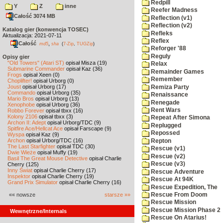
Redpill
Y
Z
inne
Reefer Madness
Całość 3074 MB
Reflection (v1)
Reflection (v2)
Katalog gier (konwencja TOSEC)
Refleks
Aktualizacja: 2021-07-11
Reflex
Całość
,
md5
sha
(
7-Zip
,
TUGZip
)
Reforger '88
Reguly
Opisy gier
"Old Towers" (Atari ST)
opisał Misza (19)
Relax
Submarine Commander
opisał Kaz (36)
Remainder Games
Frogs
opisał Xeen (0)
Remember
Choplifter!
opisał Urborg (0)
Joust
opisał Urborg (17)
Remiza Party
Commando
opisał Urborg (35)
Renaissance
Mario Bros
opisał Urborg (13)
Renegade
Xenophobe
opisał Urborg (36)
Rent Wars
Robbo Forever
opisał tbxx (16)
Kolony 2106
opisał tbxx (3)
Repeat After Simona
Archon II: Adept
opisał Urborg/TDC (9)
Replugged
Spitfire Ace/Hellcat Ace
opisał Farscape (9)
Repossed
Wyspa
opisał Kaz (9)
Archon
opisał Urborg/TDC (16)
Repton
The Last Starfighter
opisał TDC (30)
Rescue (v1)
Dwie Wieże
opisał Muffy (19)
Rescue (v2)
Basil The Great Mouse Detective
opisał Charlie
Rescue (v3)
Cherry (125)
Inny Świat
opisał Charlie Cherry (17)
Rescue Adventure
Inspektor
opisał Charlie Cherry (19)
Rescue At 94K
Grand Prix Simulator
opisał Charlie Cherry (16)
Rescue Expedition, The
«« nowsze
starsze »»
Rescue From Doom
Rescue Mission
Rescue Mission Phase 2
Wewnętrzne/Internals
Rescue On Atarius!