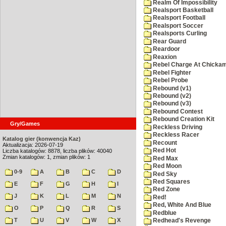
Realm Of Impossibility
Realsport Basketball
Realsport Football
Realsport Soccer
Realsports Curling
Rear Guard
Reardoor
Reaxion
Rebel Charge At Chicka
Rebel Fighter
Rebel Probe
Rebound (v1)
Rebound (v2)
Rebound (v3)
Rebound Contest
Rebound Creation Kit
Gry/Games
Reckless Driving
Reckless Racer
Katalog gier (konwencja Kaz)
Recount
Aktualizacja: 2026-07-19
Red Hot
Liczba katalogów: 8878, liczba plików: 40040
Zmian katalogów: 1, zmian plików: 1
Red Max
Red Moon
0-9
A
B
C
D
Red Sky
Red Squares
E
F
G
H
I
Red Zone
J
K
L
M
N
Red!
Red, White And Blue
O
P
Q
R
S
Redblue
T
U
V
W
X
Redhead's Revenge