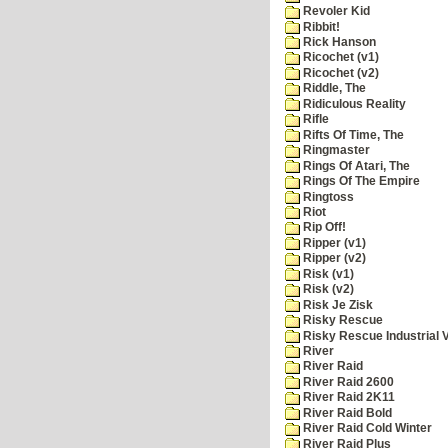
Revoler Kid
Ribbit!
Rick Hanson
Ricochet (v1)
Ricochet (v2)
Riddle, The
Ridiculous Reality
Rifle
Rifts Of Time, The
Ringmaster
Rings Of Atari, The
Rings Of The Empire
Ringtoss
Riot
Rip Off!
Ripper (v1)
Ripper (v2)
Risk (v1)
Risk (v2)
Risk Je Zisk
Risky Rescue
Risky Rescue Industrial 
River
River Raid
River Raid 2600
River Raid 2K11
River Raid Bold
River Raid Cold Winter
River Raid Plus