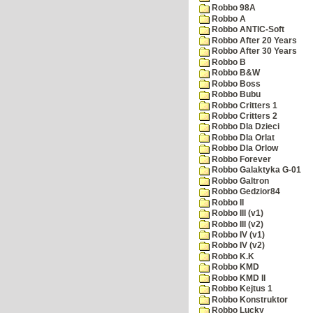
Robbo 98A
Robbo A
Robbo ANTIC-Soft
Robbo After 20 Years
Robbo After 30 Years
Robbo B
Robbo B&W
Robbo Boss
Robbo Bubu
Robbo Critters 1
Robbo Critters 2
Robbo Dla Dzieci
Robbo Dla Orlat
Robbo Dla Orlow
Robbo Forever
Robbo Galaktyka G-01
Robbo Galtron
Robbo Gedzior84
Robbo II
Robbo III (v1)
Robbo III (v2)
Robbo IV (v1)
Robbo IV (v2)
Robbo K.K
Robbo KMD
Robbo KMD II
Robbo Kejtus 1
Robbo Konstruktor
Robbo Lucky