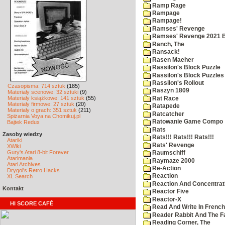
Ramp Rage
Rampage
Rampage!
Ramses' Revenge
Ramses' Revenge 2021 
Ranch, The
Ransack!
Rasen Maeher
Rassilon's Block Puzzle
Rassilon's Block Puzzles
Rassilon's Rollout
Czasopisma: 714 sztuk
(185)
Raszyn 1809
Materiały scenowe: 32 sztuki
(9)
Materiały książkowe: 141 sztuk
(55)
Rat Race
Materiały firmowe: 27 sztuk
(20)
Ratapede
Materiały o grach: 351 sztuk
(211)
Ratcatcher
Spiżarnia Voya na Chomikuj.pl
Ratowanie Game Compo
Bajtek Redux
Rats
Zasoby wiedzy
Rats!!! Rats!!! Rats!!!
Atariki
Rats' Revenge
XWiki
Gury's Atari 8-bit Forever
Raumschiff
Atarimania
Raymaze 2000
Atari Archives
Re-Action
Drygol's Retro Hacks
Reaction
XL Search
Reaction And Concentrati
Kontakt
Reactor Five
Reactor-X
HI SCORE CAFÉ
Read And Write In French
Reader Rabbit And The F
Reading Corner, The