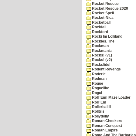
Rocket Rescue
Rocket Rescue 2020
Rocket Spell
Rocket-Nica
Rocketball
Rockfall
Rockford
Rocki Im Lolliland
Rockies, The
Rockman
Rockmania
Rocks! (v1)
Rocks! (v2)
Rockslide!
Rodent Revenge
Roderic
Rodman
Rogue
Roguelike
Rogul
Roll 'Em! Maze Loader
Roll' Em
Rollerball II
Rolltris
Rollydolly
Roman Checkers
Roman Conquest
Roman Empire
Rome And The Barbarian