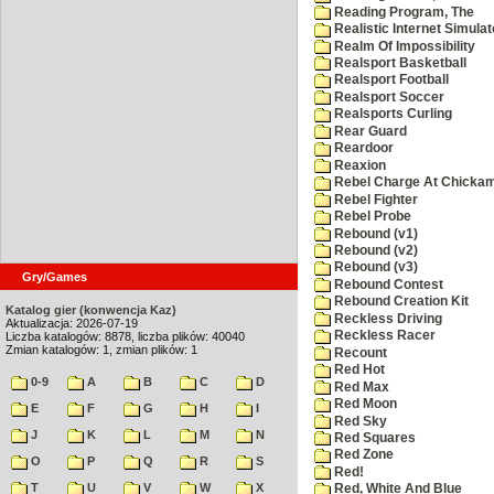
Reading Program, The
Realistic Internet Simulat
Realm Of Impossibility
Realsport Basketball
Realsport Football
Realsport Soccer
Realsports Curling
Rear Guard
Reardoor
Reaxion
Rebel Charge At Chicka
Rebel Fighter
Rebel Probe
Rebound (v1)
Rebound (v2)
Rebound (v3)
Gry/Games
Rebound Contest
Rebound Creation Kit
Katalog gier (konwencja Kaz)
Reckless Driving
Aktualizacja: 2026-07-19
Reckless Racer
Liczba katalogów: 8878, liczba plików: 40040
Zmian katalogów: 1, zmian plików: 1
Recount
Red Hot
0-9
A
B
C
D
Red Max
Red Moon
E
F
G
H
I
Red Sky
J
K
L
M
N
Red Squares
Red Zone
O
P
Q
R
S
Red!
T
U
V
W
X
Red, White And Blue