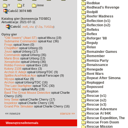
Redblue
Y
Z
inne
Redhead's Revenge
Całość 3074 MB
Redpill
Reefer Madness
Katalog gier (konwencja TOSEC)
Reflection (v1)
Aktualizacja: 2021-07-11
Reflection (v2)
Całość
,
md5
sha
(
7-Zip
,
TUGZip
)
Refleks
Reflex
Opisy gier
"Old Towers" (Atari ST)
opisał Misza (19)
Reforger '88
Submarine Commander
opisał Kaz (36)
Reguly
Frogs
opisał Xeen (0)
Relax
Choplifter!
opisał Urborg (0)
Joust
opisał Urborg (17)
Remainder Games
Commando
opisał Urborg (35)
Remember
Mario Bros
opisał Urborg (13)
Remiza Party
Xenophobe
opisał Urborg (36)
Renaissance
Robbo Forever
opisał tbxx (16)
Kolony 2106
opisał tbxx (3)
Renegade
Archon II: Adept
opisał Urborg/TDC (9)
Rent Wars
Spitfire Ace/Hellcat Ace
opisał Farscape (9)
Repeat After Simona
Wyspa
opisał Kaz (9)
Archon
opisał Urborg/TDC (16)
Replugged
The Last Starfighter
opisał TDC (30)
Repossed
Dwie Wieże
opisał Muffy (19)
Repton
Basil The Great Mouse Detective
opisał Charlie
Rescue (v1)
Cherry (125)
Inny Świat
opisał Charlie Cherry (17)
Rescue (v2)
Inspektor
opisał Charlie Cherry (19)
Rescue (v3)
Grand Prix Simulator
opisał Charlie Cherry (16)
Rescue Adventure
«« nowsze
starsze »»
Rescue At 94K
Rescue Expedition, The
Rescue From Doom
Wewnętrzne/Internals
Rescue Mission