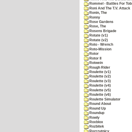
Rommel - Battles For Tob
Roni And The T.V. Attack
Ronin, The
Ronny
Rose Gardens
Rose, The
Rosens Brigade
Rotate (v1)
Rotate (v2)
Roto - Wrench
Roto-Mission
Rotor
Rotor II
Rotwein
Rough Rider
Roulette (v1)
Roulette (v2)
Roulette (v3)
Roulette (v4)
Roulette (v5)
Roulette (v6)
Roulette Simulator
Round About
Round Up
Roundup
Rowly
Roxblox
Rozbitek
Rozrzutnicy