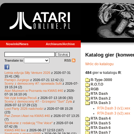
Nowinki/News
Archiwum/Archive
Katalog gier (konwe
Translate to
RSS
Wróc do katalogu
484
gier w katalogu
R
:
Letnia edycja Silly Venture 2026
z 2026-07-31
15:41 (36)
R-Type-3000
Pamięci Jurgiego
z 2026-07-21 12:42 (1)
Sceny z demosceny #7: opowiada SuN
z 2026-07-
R.O.T.O
19 15:24 (2)
RGB
Atari Muzeum w Poznaniu na KWAS #40
z 2026-
RTA Dash
07-16 16:10 (4)
Nie żyje kolega Pecuś
z 2026-07-13 18:00 (30)
RTA Dash 2
Sceny z demosceny #7 - Grzegorz "Sun" Żyła
z
RTA Dash 3
2026-07-12 17:29 (12)
RTA Dash 3 (v1).xex
Lost Party 2026 nadchodzi
z 2026-07-08 15:28
(23)
RTA Dash 3 (v2).xex
Pan Zenon i Atari na KWAS #40
z 2026-07-07 13:25
RTA Dash 4
(7)
Spotkanie z redakcją "The Voice"
z 2026-07-04
RTA Dash 5
07:42 (9)
RTA Dash 6
KWAS #40 live
z 2026-06-27 12:53 (167)
RTA Dash 7
Spotkanie z grupą USSR
z 2026-06-26 19:36 (11)