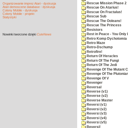
Rescue Mission Phase 2
Organizowanie imprez Atari - dyskusja
Atari demoscene database - dyskusja
Rescue On Atarius!
Colony Mobile - dyskusja
Rescue On Fractalus!
Colony Mobile - projekt
Rescue Sub
Statystyki
Rescue The Ooleans!
Rescue The Princess
Resistors
Rest in Peace - You Only
Nowinki
tworzone dzięki
CuteNews
Retro Komp Dychotomia
Retro Maze
Retro-Dschump
Retrofire!
Return Of Heracles
Return Of The Fungi
Return Of The Jedi
Revenge Of The Mutant 
Revenge Of The Plutonian
Revenge Of V
Revenger
Reversal
Reverse (v1)
Reverse (v2)
Reverse Master
Reversi (v1)
Reversi (v2)
Reversi (v3)
Reversi (v4)
Reversi (v5)
Reversi!