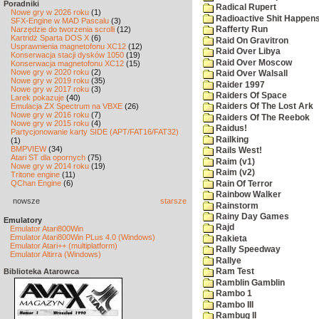
Poradniki
Radical Rupert
Nowe gry w 2026 roku
(1)
Radioactive Shit Happens
SFX-Engine w MAD Pascalu
(3)
Narzędzie do tworzenia scrolli
(12)
Rafferty Run
Kartridż Sparta DOS X
(6)
Raid On Gravitron
Usprawnienia magnetofonu XC12
(12)
Raid Over Libya
Konserwacja stacji dysków 1050
(19)
Raid Over Moscow
Konserwacja magnetofonu XC12
(15)
Nowe gry w 2020 roku
(2)
Raid Over Walsall
Nowe gry w 2019 roku
(35)
Raider 1997
Nowe gry w 2017 roku
(3)
Raiders Of Space
Larek pokazuje
(40)
Emulacja ZX Spectrum na VBXE
(26)
Raiders Of The Lost Ark
Nowe gry w 2016 roku
(7)
Raiders Of The Reebok
Nowe gry w 2015 roku
(4)
Raidus!
Partycjonowanie karty SIDE (APT/FAT16/FAT32)
Railking
(1)
BMPVIEW
(34)
Rails West!
Atari ST dla opornych
(75)
Raim (v1)
Nowe gry w 2014 roku
(19)
Raim (v2)
Tritone engine
(11)
QChan Engine
(6)
Rain Of Terror
Rainbow Walker
nowsze
starsze
Rainstorm
Rainy Day Games
Emulatory
Rajd
Emulator Atari800Win
Emulator Atari800Win PLus 4.0 (Windows)
Rakieta
Emulator Atari++ (multiplatform)
Rally Speedway
Emulator Altirra (Windows)
Rallye
Biblioteka Atarowca
Ram Test
Ramblin Gamblin
Rambo 1
Rambo III
Rambug II