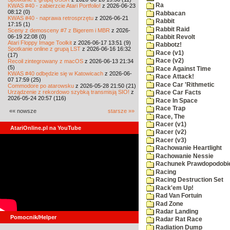
Ra
KWAS #40 - zabierzcie Atari Portfolio!
z 2026-06-23
08:12 (0)
Rabbacan
KWAS #40 - naprawa retrosprzętu
z 2026-06-21
Rabbit
17:15 (1)
Rabbit Raid
Sceny z demosceny #7 z Bigerem i MBR
z 2026-
06-19 22:08 (0)
Rabbit Revolt
Atari Floppy Image Toolkit
z 2026-06-17 13:51 (9)
Rabbotz!
Spotkanie online z grupą LST
z 2026-06-16 16:32
Race (v1)
(17)
Race (v2)
Recoil zintegrowany z macOS
z 2026-06-13 21:34
(5)
Race Against Time
KWAS #40 odbędzie się w Katowicach
z 2026-06-
Race Attack!
07 17:59 (25)
Race Car 'Rithmetic
Commodore po atarowsku
z 2026-05-28 21:50 (21)
Urządzenie z rekordowo szybką transmisją SIO!
z
Race Car Facts
2026-05-24 20:57 (116)
Race In Space
Race Trap
«« nowsze
starsze »»
Race, The
Racer (v1)
AtariOnline.pl na YouTube
Racer (v2)
Racer (v3)
Rachowanie Heartlight
Rachowanie Nessie
Rachunek Prawdopodobi
Racing
Racing Destruction Set
Rack'em Up!
Rad Van Fortuin
Rad Zone
Radar Landing
Pomocnik/Helper
Radar Rat Race
Radiation Dump