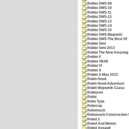
Robbo SWS-09
Robbo SWS-10
Robbo SWS-11
Robbo SWS-12
Robbo SWS-13
Robbo SWS-14
Robbo SWS-15
Robbo SWS-Magnetic
Robbo SWS-The Best Of
Robbo Simi
Robbo Simi 2013
Robbo The New Amazing A
Robbo V
Robbo VBXE
Robbo VI
Robbo X
Robbo X-Mas 2012
Robin Hood
Robin Hood Adventure
Robin Wojownik Czasu
Robinson
Robix
Robo Type
Robocop
Robomash
Robomash Construction 
Robot 1
Robot And Minion
Robot Assault