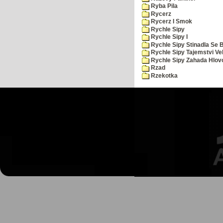
Ryba Pila
Rycerz
Rycerz I Smok
Rychle Sipy
Rychle Sipy I
Rychle Sipy Stinadla Se 
Rychle Sipy Tajemstvi Ve
Rychle Sipy Zahada Hlov
Rzad
Rzekotka