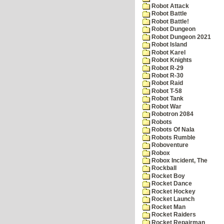
Robot Attack
Robot Battle
Robot Battle!
Robot Dungeon
Robot Dungeon 2021
Robot Island
Robot Karel
Robot Knights
Robot R-29
Robot R-30
Robot Raid
Robot T-58
Robot Tank
Robot War
Robotron 2084
Robots
Robots Of Nala
Robots Rumble
Roboventure
Robox
Robox Incident, The
Rockball
Rocket Boy
Rocket Dance
Rocket Hockey
Rocket Launch
Rocket Man
Rocket Raiders
Rocket Repairman