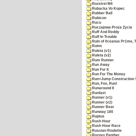
Rozstrel M4
Rubacka Vo Kopec
Rubber Ball
Rubicon
Rucu
Ruczajowa Proza Zycia
Ruff And Reddy
Ruff In Trouble
Ruin of 0ceanus Pr1me, 
Ruins
Ruleta (v1)
Ruleta (v2)
Rum Runner
Run Away
Run For It
Run For The Money
Run+Jump Construction S
Run, Fox, Run!
Runaround II
Runfast
Runner (v1)
Runner (v2)
Runner Bear
Runway 180
Ruptus
Rush Hour
Rush Hour Race
Russian Roulette
Ruzovy Panther