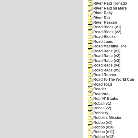
River Raid Tornado
River Raid on Mars
River Rally
River Rat
River Rescue
Road Block (v1)
Road Block (v2)
Road Blocks
Road Jump
Road Machine, The
Road Race (v1)
Road Race (v2)
Road Race (v3)
Road Race (v4)
Road Race (v5)
Road Runner
Road To The World Cup
Road Toad
Roader
Roadrace
Rob 'N' Banks
Robal (v1)
Robal (v2)
Robbery
Robbies Mission
Robbo (v1)
Robbo (v10)
Robbo (v11)
Robbo (v12)