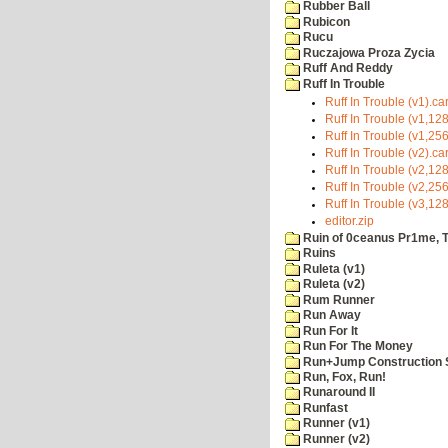
Rubber Ball
Rubicon
Rucu
Ruczajowa Proza Zycia
Ruff And Reddy
Ruff In Trouble
Ruff In Trouble (v1).ca
Ruff In Trouble (v1,128
Ruff In Trouble (v1,25
Ruff In Trouble (v2).ca
Ruff In Trouble (v2,128
Ruff In Trouble (v2,25
Ruff In Trouble (v3,128
editor.zip
Ruin of 0ceanus Pr1me, 
Ruins
Ruleta (v1)
Ruleta (v2)
Rum Runner
Run Away
Run For It
Run For The Money
Run+Jump Construction S
Run, Fox, Run!
Runaround II
Runfast
Runner (v1)
Runner (v2)