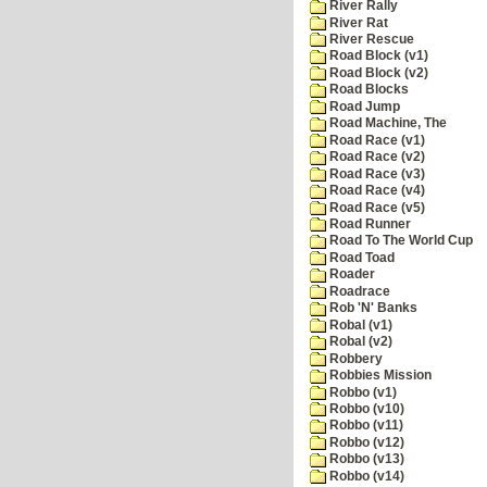
River Rally
River Rat
River Rescue
Road Block (v1)
Road Block (v2)
Road Blocks
Road Jump
Road Machine, The
Road Race (v1)
Road Race (v2)
Road Race (v3)
Road Race (v4)
Road Race (v5)
Road Runner
Road To The World Cup
Road Toad
Roader
Roadrace
Rob 'N' Banks
Robal (v1)
Robal (v2)
Robbery
Robbies Mission
Robbo (v1)
Robbo (v10)
Robbo (v11)
Robbo (v12)
Robbo (v13)
Robbo (v14)