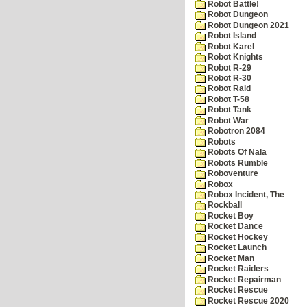
Robot Battle!
Robot Dungeon
Robot Dungeon 2021
Robot Island
Robot Karel
Robot Knights
Robot R-29
Robot R-30
Robot Raid
Robot T-58
Robot Tank
Robot War
Robotron 2084
Robots
Robots Of Nala
Robots Rumble
Roboventure
Robox
Robox Incident, The
Rockball
Rocket Boy
Rocket Dance
Rocket Hockey
Rocket Launch
Rocket Man
Rocket Raiders
Rocket Repairman
Rocket Rescue
Rocket Rescue 2020