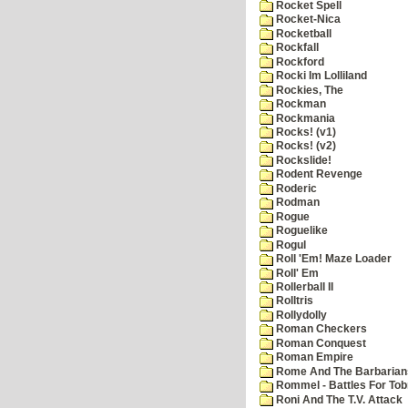
Rocket Spell
Rocket-Nica
Rocketball
Rockfall
Rockford
Rocki Im Lolliland
Rockies, The
Rockman
Rockmania
Rocks! (v1)
Rocks! (v2)
Rockslide!
Rodent Revenge
Roderic
Rodman
Rogue
Roguelike
Rogul
Roll 'Em! Maze Loader
Roll' Em
Rollerball II
Rolltris
Rollydolly
Roman Checkers
Roman Conquest
Roman Empire
Rome And The Barbarian
Rommel - Battles For Tob
Roni And The T.V. Attack