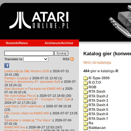
Nowinki/News
Archiwum/Archive
Katalog gier (konwe
Translate to
RSS
Wróc do katalogu
484
gier w katalogu
R
:
Letnia edycja Silly Venture 2026
z 2026-07-31
15:41 (36)
R-Type-3000
Pamięci Jurgiego
z 2026-07-21 12:42 (1)
Sceny z demosceny #7: opowiada SuN
z 2026-07-
R.O.T.O
19 15:24 (2)
RGB
Atari Muzeum w Poznaniu na KWAS #40
z 2026-
RTA Dash
07-16 16:10 (4)
Nie żyje kolega Pecuś
z 2026-07-13 18:00 (30)
RTA Dash 2
Sceny z demosceny #7 - Grzegorz "Sun" Żyła
z
RTA Dash 3
2026-07-12 17:29 (12)
RTA Dash 4
Lost Party 2026 nadchodzi
z 2026-07-08 15:28
RTA Dash 5
(23)
Pan Zenon i Atari na KWAS #40
z 2026-07-07 13:25
RTA Dash 6
(7)
RTA Dash 7
Spotkanie z redakcją "The Voice"
z 2026-07-04
Ra
07:42 (9)
KWAS #40 live
z 2026-06-27 12:53 (167)
Rabbacan
Spotkanie z grupą USSR
z 2026-06-26 19:36 (11)