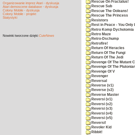
Rescue On Fractalus!
Organizowanie imprez Atari - dyskusja
Rescue Sub
Atari demoscene database - dyskusja
Colony Mobile - dyskusja
Rescue The Ooleans!
Colony Mobile - projekt
Rescue The Princess
Statystyki
Resistors
Rest in Peace - You Only
Retro Komp Dychotomia
Retro Maze
Nowinki
tworzone dzięki
CuteNews
Retro-Dschump
Retrofire!
Return Of Heracles
Return Of The Fungi
Return Of The Jedi
Revenge Of The Mutant 
Revenge Of The Plutonian
Revenge Of V
Revenger
Reversal
Reverse (v1)
Reverse (v2)
Reverse Master
Reversi (v1)
Reversi (v2)
Reversi (v3)
Reversi (v4)
Reversi (v5)
Reversi!
Revoler Kid
Ribbit!