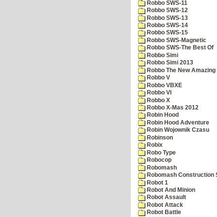
Robbo SWS-11
Robbo SWS-12
Robbo SWS-13
Robbo SWS-14
Robbo SWS-15
Robbo SWS-Magnetic
Robbo SWS-The Best Of
Robbo Simi
Robbo Simi 2013
Robbo The New Amazing A
Robbo V
Robbo VBXE
Robbo VI
Robbo X
Robbo X-Mas 2012
Robin Hood
Robin Hood Adventure
Robin Wojownik Czasu
Robinson
Robix
Robo Type
Robocop
Robomash
Robomash Construction 
Robot 1
Robot And Minion
Robot Assault
Robot Attack
Robot Battle