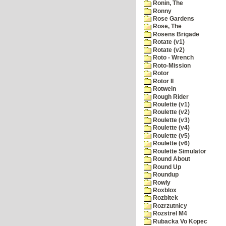
Ronin, The
Ronny
Rose Gardens
Rose, The
Rosens Brigade
Rotate (v1)
Rotate (v2)
Roto - Wrench
Roto-Mission
Rotor
Rotor II
Rotwein
Rough Rider
Roulette (v1)
Roulette (v2)
Roulette (v3)
Roulette (v4)
Roulette (v5)
Roulette (v6)
Roulette Simulator
Round About
Round Up
Roundup
Rowly
Roxblox
Rozbitek
Rozrzutnicy
Rozstrel M4
Rubacka Vo Kopec