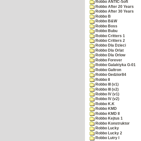
Robbo ANTIC-Soft
Robbo After 20 Years
Robbo After 30 Years
Robbo B
Robbo B&W
Robbo Boss
Robbo Bubu
Robbo Critters 1
Robbo Critters 2
Robbo Dla Dzieci
Robbo Dla Orlat
Robbo Dla Orlow
Robbo Forever
Robbo Galaktyka G-01
Robbo Galtron
Robbo Gedzior84
Robbo II
Robbo III (v1)
Robbo III (v2)
Robbo IV (v1)
Robbo IV (v2)
Robbo K.K
Robbo KMD
Robbo KMD II
Robbo Kejtus 1
Robbo Konstruktor
Robbo Lucky
Robbo Lucky 2
Robbo Lutry I