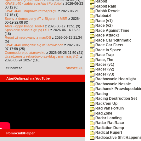
Rabbit
KWAS #40 - zabierzcie Atari Portfolio!
z 2026-06-23
Rabbit Raid
08:12 (0)
KWAS #40 - naprawa retrosprzętu
z 2026-06-21
Rabbit Revolt
17:15 (1)
Rabbotz!
Sceny z demosceny #7 z Bigerem i MBR
z 2026-
Race (v1)
06-19 22:08 (0)
Race (v2)
Atari Floppy Image Toolkit
z 2026-06-17 13:51 (9)
Spotkanie online z grupą LST
z 2026-06-16 16:32
Race Against Time
(16)
Race Attack!
Recoil zintegrowany z macOS
z 2026-06-13 21:34
Race Car 'Rithmetic
(5)
KWAS #40 odbędzie się w Katowicach
z 2026-06-
Race Car Facts
07 17:59 (25)
Race In Space
Commodore po atarowsku
z 2026-05-28 21:50 (21)
Race Trap
Urządzenie z rekordowo szybką transmisją SIO!
z
Race, The
2026-05-24 20:57 (116)
Racer (v1)
«« nowsze
starsze »»
Racer (v2)
Racer (v3)
AtariOnline.pl na YouTube
Rachowanie Heartlight
Rachowanie Nessie
Rachunek Prawdopodobi
Racing
Racing Destruction Set
Rack'em Up!
Rad Van Fortuin
Rad Zone
Radar Landing
Radar Rat Race
Radiation Dump
Radical Rupert
Pomocnik/Helper
Radioactive Shit Happens