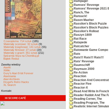
Rampage!
Ramses' Revenge
Ramses' Revenge 2021 
Ranch, The
Ransack!
Rasen Maeher
Rassilon's Block Puzzle
Rassilon's Block Puzzles
Rassilon's Rollout
Raszyn 1809
Rat Race
Czasopisma: 714 sztuk
(185)
Ratapede
Materiały scenowe: 32 sztuki
(9)
Ratcatcher
Materiały książkowe: 141 sztuk
(55)
Materiały firmowe: 27 sztuk
(20)
Ratowanie Game Compo
Materiały o grach: 351 sztuk
(211)
Rats
Spiżarnia Voya na Chomikuj.pl
Rats!!! Rats!!! Rats!!!
Bajtek Redux
Rats' Revenge
Zasoby wiedzy
Raumschiff
Atariki
Raymaze 2000
XWiki
Re-Action
Gury's Atari 8-bit Forever
Atarimania
Reaction
Atari Archives
Reaction And Concentrati
Drygol's Retro Hacks
Reactor Five
XL Search
Reactor-X
Kontakt
Read And Write In French
Reader Rabbit And The F
HI SCORE CAFÉ
Reading Corner, The
Reading Program, The
Realistic Internet Simulat