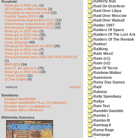
Rafferty Run
Poradniki
Nowe gry w 2026 roku
(1)
Raid On Gravitron
SFX-Engine w MAD Pascalu
(3)
Raid Over Libya
Narzędzie do tworzenia scrolli
(12)
Raid Over Moscow
Kartridż Sparta DOS X
(6)
Usprawnienia magnetofonu XC12
(12)
Raid Over Walsall
Konserwacja stacji dysków 1050
(19)
Raider 1997
Konserwacja magnetofonu XC12
(15)
Raiders Of Space
Nowe gry w 2020 roku
(2)
Raiders Of The Lost Ark
Nowe gry w 2019 roku
(35)
Nowe gry w 2017 roku
(3)
Raiders Of The Reebok
Larek pokazuje
(40)
Raidus!
Emulacja ZX Spectrum na VBXE
(26)
Railking
Nowe gry w 2016 roku
(7)
Nowe gry w 2015 roku
(4)
Rails West!
Partycjonowanie karty SIDE (APT/FAT16/FAT32)
Raim (v1)
(1)
Raim (v2)
BMPVIEW
(34)
Rain Of Terror
Atari ST dla opornych
(75)
Nowe gry w 2014 roku
(19)
Rainbow Walker
Tritone engine
(11)
Rainstorm
QChan Engine
(6)
Rainy Day Games
nowsze
starsze
Rajd
Rakieta
Emulatory
Rally Speedway
Emulator Atari800Win
Rallye
Emulator Atari800Win PLus 4.0 (Windows)
Ram Test
Emulator Atari++ (multiplatform)
Emulator Altirra (Windows)
Ramblin Gamblin
Rambo 1
Biblioteka Atarowca
Rambo III
Rambug II
Ramp Rage
Rampage