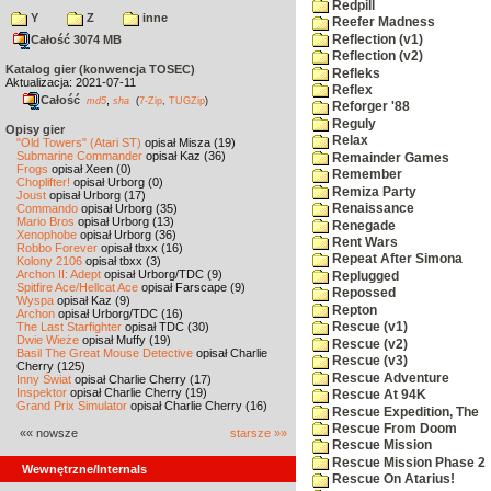
Redpill
Y
Z
inne
Reefer Madness
Reflection (v1)
Całość 3074 MB
Reflection (v2)
Katalog gier (konwencja TOSEC)
Refleks
Aktualizacja: 2021-07-11
Reflex
Całość
,
md5
sha
(
7-Zip
,
TUGZip
)
Reforger '88
Reguly
Opisy gier
Relax
"Old Towers" (Atari ST)
opisał Misza (19)
Submarine Commander
opisał Kaz (36)
Remainder Games
Frogs
opisał Xeen (0)
Remember
Choplifter!
opisał Urborg (0)
Remiza Party
Joust
opisał Urborg (17)
Commando
opisał Urborg (35)
Renaissance
Mario Bros
opisał Urborg (13)
Renegade
Xenophobe
opisał Urborg (36)
Rent Wars
Robbo Forever
opisał tbxx (16)
Repeat After Simona
Kolony 2106
opisał tbxx (3)
Archon II: Adept
opisał Urborg/TDC (9)
Replugged
Spitfire Ace/Hellcat Ace
opisał Farscape (9)
Repossed
Wyspa
opisał Kaz (9)
Repton
Archon
opisał Urborg/TDC (16)
The Last Starfighter
opisał TDC (30)
Rescue (v1)
Dwie Wieże
opisał Muffy (19)
Rescue (v2)
Basil The Great Mouse Detective
opisał Charlie
Rescue (v3)
Cherry (125)
Rescue Adventure
Inny Świat
opisał Charlie Cherry (17)
Inspektor
opisał Charlie Cherry (19)
Rescue At 94K
Grand Prix Simulator
opisał Charlie Cherry (16)
Rescue Expedition, The
Rescue From Doom
«« nowsze
starsze »»
Rescue Mission
Rescue Mission Phase 2
Wewnętrzne/Internals
Rescue On Atarius!