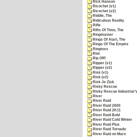
Rick Hanson
Ricochet (v1)
Ricochet (v2)
Riddle, The
Ridiculous Reality
Rifle
Rifts Of Time, The
Ringmaster
Rings Of Atari, The
Rings Of The Empire
Ringtoss
Riot
Rip Off!
Ripper (v1)
Ripper (v2)
Risk (v1)
Risk (v2)
Risk Je Zisk
Risky Rescue
Risky Rescue Industrial 
River
River Raid
River Raid 2600
River Raid 2K11
River Raid Bold
River Raid Cold Winter
River Raid Plus
River Raid Tornado
River Raid on Mars