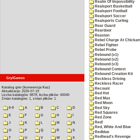
Realm Of Impossibility
Realsport Basketball
Realsport Football
Realsport Soccer
Realsports Curling
Rear Guard
Reardoor
Reaxion
Rebel Charge At Chicka
Rebel Fighter
Rebel Probe
Rebound (v1)
Rebound (v2)
Rebound (v3)
Rebound Contest
Rebound Creation Kit
Gry/Games
Reckless Driving
Reckless Racer
Katalog gier (konwencja Kaz)
Recount
Aktualizacja: 2026-07-19
Red Hot
Liczba katalogów: 8878, liczba plików: 40040
Red Max
Zmian katalogów: 1, zmian plików: 1
Red Moon
0-9
A
B
C
D
Red Sky
Red Squares
E
F
G
H
I
Red Zone
Red!
J
K
L
M
N
Red, White And Blue
O
P
Q
R
S
Redblue
Redhead's Revenge
T
U
V
W
X