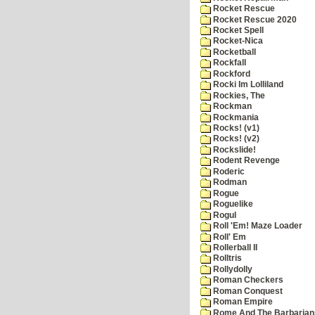
Rocket Rescue
Rocket Rescue 2020
Rocket Spell
Rocket-Nica
Rocketball
Rockfall
Rockford
Rocki Im Lolliland
Rockies, The
Rockman
Rockmania
Rocks! (v1)
Rocks! (v2)
Rockslide!
Rodent Revenge
Roderic
Rodman
Rogue
Roguelike
Rogul
Roll 'Em! Maze Loader
Roll' Em
Rollerball II
Rolltris
Rollydolly
Roman Checkers
Roman Conquest
Roman Empire
Rome And The Barbarian