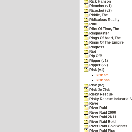
Rick Hanson
Ricochet (v1)
Ricochet (v2)
Riddle, The
Ridiculous Reality
Rifle
Rifts Of Time, The
Ringmaster
Rings Of Atari, The
Rings Of The Empire
Ringtoss
Riot
Rip Off!
Ripper (v1)
Ripper (v2)
Risk (v1)
Risk.atr
Risk.bas
Risk (v2)
Risk Je Zisk
Risky Rescue
Risky Rescue Industrial 
River
River Raid
River Raid 2600
River Raid 2K11
River Raid Bold
River Raid Cold Winter
River Raid Plus