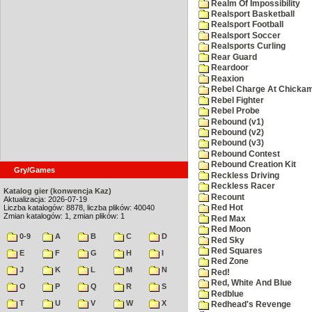
Realm Of Impossibility
Realsport Basketball
Realsport Football
Realsport Soccer
Realsports Curling
Rear Guard
Reardoor
Reaxion
Rebel Charge At Chicka
Rebel Fighter
Rebel Probe
Rebound (v1)
Rebound (v2)
Rebound (v3)
Rebound Contest
Rebound Creation Kit
Gry/Games
Reckless Driving
Reckless Racer
Katalog gier (konwencja Kaz)
Recount
Aktualizacja: 2026-07-19
Liczba katalogów: 8878, liczba plików: 40040
Red Hot
Zmian katalogów: 1, zmian plików: 1
Red Max
Red Moon
0-9
A
B
C
D
Red Sky
Red Squares
E
F
G
H
I
Red Zone
J
K
L
M
N
Red!
Red, White And Blue
O
P
Q
R
S
Redblue
T
U
V
W
X
Redhead's Revenge