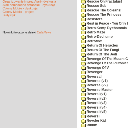
Rescue On Fractalus!
Organizowanie imprez Atari - dyskusja
Atari demoscene database - dyskusja
Rescue Sub
Colony Mobile - dyskusja
Rescue The Ooleans!
Colony Mobile - projekt
Rescue The Princess
Statystyki
Resistors
Rest in Peace - You Only
Retro Komp Dychotomia
Nowinki
tworzone dzięki
CuteNews
Retro Maze
Retro-Dschump
Retrofire!
Return Of Heracles
Return Of The Fungi
Return Of The Jedi
Revenge Of The Mutant 
Revenge Of The Plutonian
Revenge Of V
Revenger
Reversal
Reverse (v1)
Reverse (v2)
Reverse Master
Reversi (v1)
Reversi (v2)
Reversi (v3)
Reversi (v4)
Reversi (v5)
Reversi!
Revoler Kid
Ribbit!