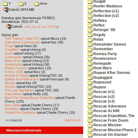
Redpill
Y
Z
inne
Reefer Madness
Całość 3074 MB
Reflection (v1)
Reflection (v2)
Katalog gier (konwencja TOSEC)
Refleks
Aktualizacja: 2021-07-11
Reflex
Całość
,
md5
sha
(
7-Zip
,
TUGZip
)
Reforger '88
Reguly
Opisy gier
"Old Towers" (Atari ST)
opisał Misza (19)
Relax
Submarine Commander
opisał Kaz (36)
Remainder Games
Frogs
opisał Xeen (0)
Remember
Choplifter!
opisał Urborg (0)
Joust
opisał Urborg (17)
Remiza Party
Commando
opisał Urborg (35)
Renaissance
Mario Bros
opisał Urborg (13)
Renegade
Xenophobe
opisał Urborg (36)
Robbo Forever
opisał tbxx (16)
Rent Wars
Kolony 2106
opisał tbxx (3)
Repeat After Simona
Archon II: Adept
opisał Urborg/TDC (9)
Replugged
Spitfire Ace/Hellcat Ace
opisał Farscape (9)
Repossed
Wyspa
opisał Kaz (9)
Archon
opisał Urborg/TDC (16)
Repton
The Last Starfighter
opisał TDC (30)
Rescue (v1)
Dwie Wieże
opisał Muffy (19)
Rescue (v2)
Basil The Great Mouse Detective
opisał Charlie
Cherry (125)
Rescue (v3)
Inny Świat
opisał Charlie Cherry (17)
Rescue Adventure
Inspektor
opisał Charlie Cherry (19)
Rescue At 94K
Grand Prix Simulator
opisał Charlie Cherry (16)
Rescue Expedition, The
«« nowsze
starsze »»
Rescue From Doom
Rescue Mission
Rescue Mission Phase 2
Wewnętrzne/Internals
Rescue On Atarius!