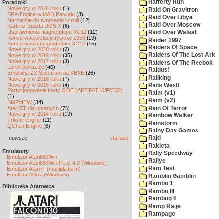
Rafferty Run
Poradniki
Nowe gry w 2026 roku
(1)
Raid On Gravitron
SFX-Engine w MAD Pascalu
(3)
Raid Over Libya
Narzędzie do tworzenia scrolli
(12)
Raid Over Moscow
Kartridż Sparta DOS X
(6)
Usprawnienia magnetofonu XC12
(12)
Raid Over Walsall
Konserwacja stacji dysków 1050
(19)
Raider 1997
Konserwacja magnetofonu XC12
(15)
Raiders Of Space
Nowe gry w 2020 roku
(2)
Raiders Of The Lost Ark
Nowe gry w 2019 roku
(35)
Nowe gry w 2017 roku
(3)
Raiders Of The Reebok
Larek pokazuje
(40)
Raidus!
Emulacja ZX Spectrum na VBXE
(26)
Railking
Nowe gry w 2016 roku
(7)
Nowe gry w 2015 roku
(4)
Rails West!
Partycjonowanie karty SIDE (APT/FAT16/FAT32)
Raim (v1)
(1)
Raim (v2)
BMPVIEW
(34)
Rain Of Terror
Atari ST dla opornych
(75)
Nowe gry w 2014 roku
(19)
Rainbow Walker
Tritone engine
(11)
Rainstorm
QChan Engine
(6)
Rainy Day Games
nowsze
starsze
Rajd
Rakieta
Emulatory
Rally Speedway
Emulator Atari800Win
Rallye
Emulator Atari800Win PLus 4.0 (Windows)
Ram Test
Emulator Atari++ (multiplatform)
Emulator Altirra (Windows)
Ramblin Gamblin
Rambo 1
Biblioteka Atarowca
Rambo III
Rambug II
Ramp Rage
Rampage