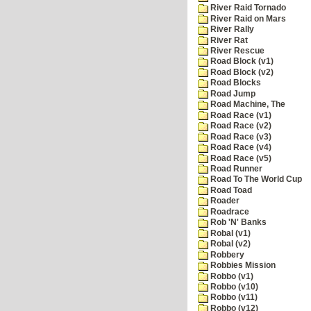
River Raid Tornado
River Raid on Mars
River Rally
River Rat
River Rescue
Road Block (v1)
Road Block (v2)
Road Blocks
Road Jump
Road Machine, The
Road Race (v1)
Road Race (v2)
Road Race (v3)
Road Race (v4)
Road Race (v5)
Road Runner
Road To The World Cup
Road Toad
Roader
Roadrace
Rob 'N' Banks
Robal (v1)
Robal (v2)
Robbery
Robbies Mission
Robbo (v1)
Robbo (v10)
Robbo (v11)
Robbo (v12)