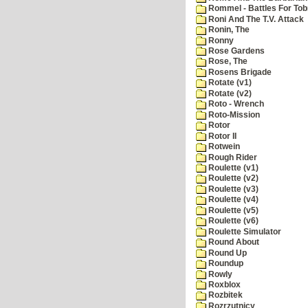
Rommel - Battles For Tob
Roni And The T.V. Attack
Ronin, The
Ronny
Rose Gardens
Rose, The
Rosens Brigade
Rotate (v1)
Rotate (v2)
Roto - Wrench
Roto-Mission
Rotor
Rotor II
Rotwein
Rough Rider
Roulette (v1)
Roulette (v2)
Roulette (v3)
Roulette (v4)
Roulette (v5)
Roulette (v6)
Roulette Simulator
Round About
Round Up
Roundup
Rowly
Roxblox
Rozbitek
Rozrzutnicy