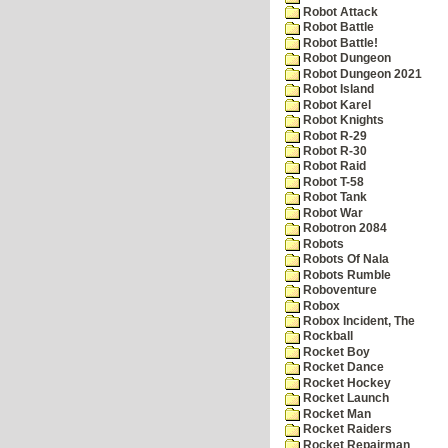
Robot Attack
Robot Battle
Robot Battle!
Robot Dungeon
Robot Dungeon 2021
Robot Island
Robot Karel
Robot Knights
Robot R-29
Robot R-30
Robot Raid
Robot T-58
Robot Tank
Robot War
Robotron 2084
Robots
Robots Of Nala
Robots Rumble
Roboventure
Robox
Robox Incident, The
Rockball
Rocket Boy
Rocket Dance
Rocket Hockey
Rocket Launch
Rocket Man
Rocket Raiders
Rocket Repairman