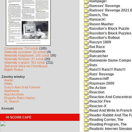
Rampage!
Ramses' Revenge
Ramses' Revenge 2021 
Ranch, The
Ransack!
Rasen Maeher
Rassilon's Block Puzzle
Rassilon's Block Puzzles
Rassilon's Rollout
Raszyn 1809
Rat Race
Czasopisma: 714 sztuk
(185)
Ratapede
Materiały scenowe: 32 sztuki
(9)
Materiały książkowe: 141 sztuk
(55)
Ratcatcher
Materiały firmowe: 27 sztuk
(20)
Ratowanie Game Compo
Materiały o grach: 351 sztuk
(211)
Rats
Spiżarnia Voya na Chomikuj.pl
Bajtek Redux
Rats!!! Rats!!! Rats!!!
Rats' Revenge
Zasoby wiedzy
Raumschiff
Atariki
Raymaze 2000
XWiki
Gury's Atari 8-bit Forever
Re-Action
Atarimania
Reaction
Atari Archives
Reaction And Concentrati
Drygol's Retro Hacks
XL Search
Reactor Five
Reactor-X
Kontakt
Read And Write In French
Reader Rabbit And The F
HI SCORE CAFÉ
Reading Corner, The
Reading Program, The
Realistic Internet Simulat