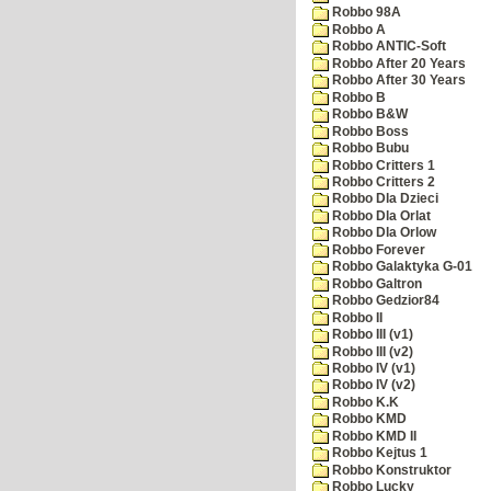
Robbo 98A
Robbo A
Robbo ANTIC-Soft
Robbo After 20 Years
Robbo After 30 Years
Robbo B
Robbo B&W
Robbo Boss
Robbo Bubu
Robbo Critters 1
Robbo Critters 2
Robbo Dla Dzieci
Robbo Dla Orlat
Robbo Dla Orlow
Robbo Forever
Robbo Galaktyka G-01
Robbo Galtron
Robbo Gedzior84
Robbo II
Robbo III (v1)
Robbo III (v2)
Robbo IV (v1)
Robbo IV (v2)
Robbo K.K
Robbo KMD
Robbo KMD II
Robbo Kejtus 1
Robbo Konstruktor
Robbo Lucky