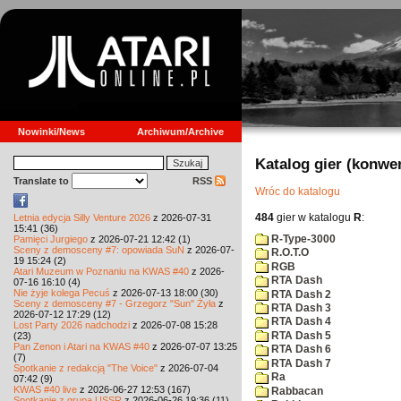
Nowinki/News
Archiwum/Archive
Katalog gier (konwe
Translate to
RSS
Wróc do katalogu
484
gier w katalogu
R
:
Letnia edycja Silly Venture 2026
z 2026-07-31
15:41 (36)
R-Type-3000
Pamięci Jurgiego
z 2026-07-21 12:42 (1)
Sceny z demosceny #7: opowiada SuN
z 2026-07-
R.O.T.O
19 15:24 (2)
RGB
Atari Muzeum w Poznaniu na KWAS #40
z 2026-
RTA Dash
07-16 16:10 (4)
Nie żyje kolega Pecuś
z 2026-07-13 18:00 (30)
RTA Dash 2
Sceny z demosceny #7 - Grzegorz "Sun" Żyła
z
RTA Dash 3
2026-07-12 17:29 (12)
RTA Dash 4
Lost Party 2026 nadchodzi
z 2026-07-08 15:28
RTA Dash 5
(23)
Pan Zenon i Atari na KWAS #40
z 2026-07-07 13:25
RTA Dash 6
(7)
RTA Dash 7
Spotkanie z redakcją "The Voice"
z 2026-07-04
Ra
07:42 (9)
KWAS #40 live
z 2026-06-27 12:53 (167)
Rabbacan
Spotkanie z grupą USSR
z 2026-06-26 19:36 (11)