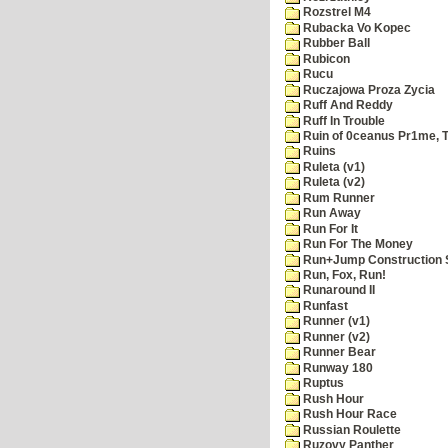
Rozstrel M4
Rubacka Vo Kopec
Rubber Ball
Rubicon
Rucu
Ruczajowa Proza Zycia
Ruff And Reddy
Ruff In Trouble
Ruin of 0ceanus Pr1me, 
Ruins
Ruleta (v1)
Ruleta (v2)
Rum Runner
Run Away
Run For It
Run For The Money
Run+Jump Construction S
Run, Fox, Run!
Runaround II
Runfast
Runner (v1)
Runner (v2)
Runner Bear
Runway 180
Ruptus
Rush Hour
Rush Hour Race
Russian Roulette
Ruzovy Panther