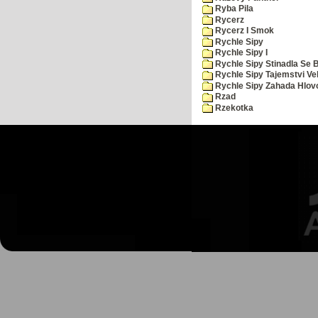
Ryba Pila
Rycerz
Rycerz I Smok
Rychle Sipy
Rychle Sipy I
Rychle Sipy Stinadla Se 
Rychle Sipy Tajemstvi Ve
Rychle Sipy Zahada Hlov
Rzad
Rzekotka