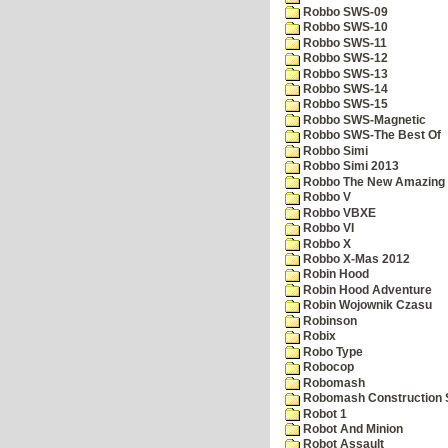
Robbo SWS-09
Robbo SWS-10
Robbo SWS-11
Robbo SWS-12
Robbo SWS-13
Robbo SWS-14
Robbo SWS-15
Robbo SWS-Magnetic
Robbo SWS-The Best Of
Robbo Simi
Robbo Simi 2013
Robbo The New Amazing A
Robbo V
Robbo VBXE
Robbo VI
Robbo X
Robbo X-Mas 2012
Robin Hood
Robin Hood Adventure
Robin Wojownik Czasu
Robinson
Robix
Robo Type
Robocop
Robomash
Robomash Construction 
Robot 1
Robot And Minion
Robot Assault