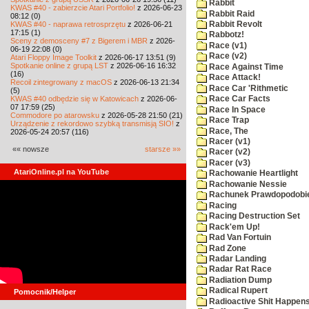
Rabbit
KWAS #40 - zabierzcie Atari Portfolio!
z 2026-06-23
Rabbit Raid
08:12 (0)
KWAS #40 - naprawa retrosprzętu
z 2026-06-21
Rabbit Revolt
17:15 (1)
Rabbotz!
Sceny z demosceny #7 z Bigerem i MBR
z 2026-
Race (v1)
06-19 22:08 (0)
Race (v2)
Atari Floppy Image Toolkit
z 2026-06-17 13:51 (9)
Spotkanie online z grupą LST
z 2026-06-16 16:32
Race Against Time
(16)
Race Attack!
Recoil zintegrowany z macOS
z 2026-06-13 21:34
Race Car 'Rithmetic
(5)
KWAS #40 odbędzie się w Katowicach
z 2026-06-
Race Car Facts
07 17:59 (25)
Race In Space
Commodore po atarowsku
z 2026-05-28 21:50 (21)
Race Trap
Urządzenie z rekordowo szybką transmisją SIO!
z
Race, The
2026-05-24 20:57 (116)
Racer (v1)
«« nowsze
starsze »»
Racer (v2)
Racer (v3)
AtariOnline.pl na YouTube
Rachowanie Heartlight
Rachowanie Nessie
Rachunek Prawdopodobi
Racing
Racing Destruction Set
Rack'em Up!
Rad Van Fortuin
Rad Zone
Radar Landing
Radar Rat Race
Radiation Dump
Radical Rupert
Pomocnik/Helper
Radioactive Shit Happens