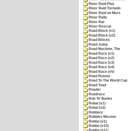
River Raid Plus
River Raid Tornado
River Raid on Mars
River Rally
River Rat
River Rescue
Road Block (v1)
Road Block (v2)
Road Blocks
Road Jump
Road Machine, The
Road Race (v1)
Road Race (v2)
Road Race (v3)
Road Race (v4)
Road Race (v5)
Road Runner
Road To The World Cup
Road Toad
Roader
Roadrace
Rob 'N' Banks
Robal (v1)
Robal (v2)
Robbery
Robbies Mission
Robbo (v1)
Robbo (v10)
Robbo (v11)