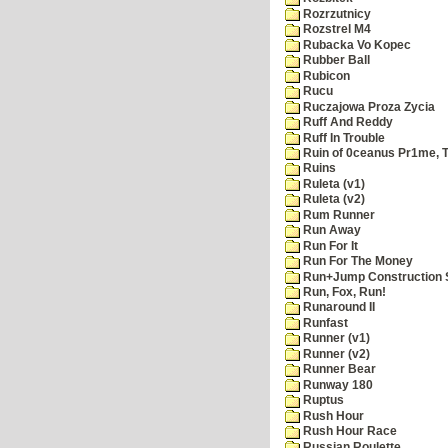
Rozrzutnicy
Rozstrel M4
Rubacka Vo Kopec
Rubber Ball
Rubicon
Rucu
Ruczajowa Proza Zycia
Ruff And Reddy
Ruff In Trouble
Ruin of 0ceanus Pr1me, 
Ruins
Ruleta (v1)
Ruleta (v2)
Rum Runner
Run Away
Run For It
Run For The Money
Run+Jump Construction S
Run, Fox, Run!
Runaround II
Runfast
Runner (v1)
Runner (v2)
Runner Bear
Runway 180
Ruptus
Rush Hour
Rush Hour Race
Russian Roulette