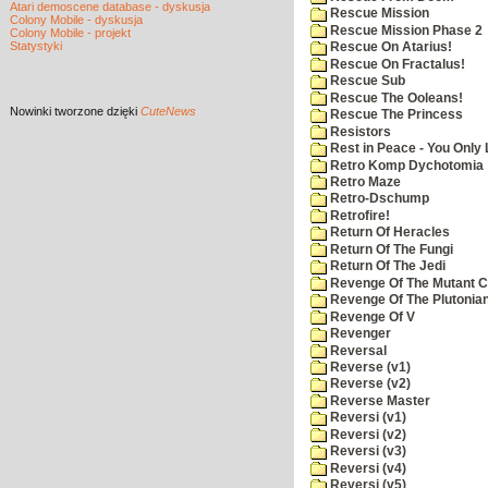
Atari demoscene database - dyskusja
Rescue Mission
Colony Mobile - dyskusja
Rescue Mission Phase 2
Colony Mobile - projekt
Statystyki
Rescue On Atarius!
Rescue On Fractalus!
Rescue Sub
Rescue The Ooleans!
Nowinki
tworzone dzięki
CuteNews
Rescue The Princess
Resistors
Rest in Peace - You Only
Retro Komp Dychotomia
Retro Maze
Retro-Dschump
Retrofire!
Return Of Heracles
Return Of The Fungi
Return Of The Jedi
Revenge Of The Mutant 
Revenge Of The Plutonian
Revenge Of V
Revenger
Reversal
Reverse (v1)
Reverse (v2)
Reverse Master
Reversi (v1)
Reversi (v2)
Reversi (v3)
Reversi (v4)
Reversi (v5)