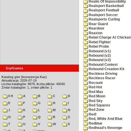
Realm Of Impossibility
Realsport Basketball
Realsport Football
Realsport Soccer
Realsports Curling
Rear Guard
Reardoor
Reaxion
Rebel Charge At Chicka
Rebel Fighter
Rebel Probe
Rebound (v1)
Rebound (v2)
Rebound (v3)
Rebound Contest
Gry/Games
Rebound Creation Kit
Reckless Driving
Katalog gier (konwencja Kaz)
Reckless Racer
Aktualizacja: 2026-07-19
Recount
Liczba katalogów: 8878, liczba plików: 40040
Red Hot
Zmian katalogów: 1, zmian plików: 1
Red Max
0-9
A
B
C
D
Red Moon
Red Sky
E
F
G
H
I
Red Squares
Red Zone
J
K
L
M
N
Red!
O
P
Q
R
S
Red, White And Blue
Redblue
T
U
V
W
X
Redhead's Revenge