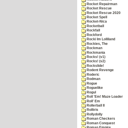
Rocket Repairman
Rocket Rescue
Rocket Rescue 2020
Rocket Spell
Rocket-Nica
Rocketball
Rockfall
Rockford
Rocki Im Lolliland
Rockies, The
Rockman
Rockmania
Rocks! (v1)
Rocks! (v2)
Rockslide!
Rodent Revenge
Roderic
Rodman
Rogue
Roguelike
Rogul
Roll 'Em! Maze Loader
Roll' Em
Rollerball II
Rolltris
Rollydolly
Roman Checkers
Roman Conquest
Roman Empire