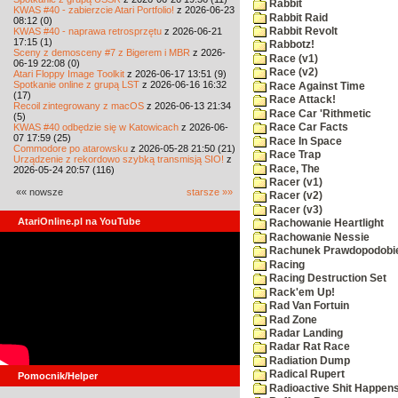
Rabbit
KWAS #40 - zabierzcie Atari Portfolio!
z 2026-06-23
Rabbit Raid
08:12 (0)
KWAS #40 - naprawa retrosprzętu
z 2026-06-21
Rabbit Revolt
17:15 (1)
Rabbotz!
Sceny z demosceny #7 z Bigerem i MBR
z 2026-
Race (v1)
06-19 22:08 (0)
Race (v2)
Atari Floppy Image Toolkit
z 2026-06-17 13:51 (9)
Spotkanie online z grupą LST
z 2026-06-16 16:32
Race Against Time
(17)
Race Attack!
Recoil zintegrowany z macOS
z 2026-06-13 21:34
Race Car 'Rithmetic
(5)
KWAS #40 odbędzie się w Katowicach
z 2026-06-
Race Car Facts
07 17:59 (25)
Race In Space
Commodore po atarowsku
z 2026-05-28 21:50 (21)
Race Trap
Urządzenie z rekordowo szybką transmisją SIO!
z
Race, The
2026-05-24 20:57 (116)
Racer (v1)
«« nowsze
starsze »»
Racer (v2)
Racer (v3)
AtariOnline.pl na YouTube
Rachowanie Heartlight
Rachowanie Nessie
Rachunek Prawdopodobi
Racing
Racing Destruction Set
Rack'em Up!
Rad Van Fortuin
Rad Zone
Radar Landing
Radar Rat Race
Radiation Dump
Radical Rupert
Pomocnik/Helper
Radioactive Shit Happens