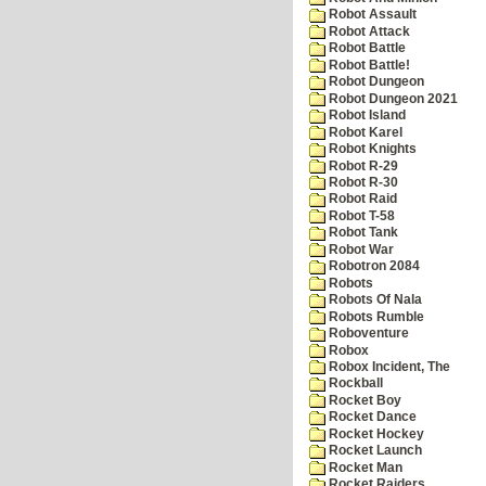
Robot Assault
Robot Attack
Robot Battle
Robot Battle!
Robot Dungeon
Robot Dungeon 2021
Robot Island
Robot Karel
Robot Knights
Robot R-29
Robot R-30
Robot Raid
Robot T-58
Robot Tank
Robot War
Robotron 2084
Robots
Robots Of Nala
Robots Rumble
Roboventure
Robox
Robox Incident, The
Rockball
Rocket Boy
Rocket Dance
Rocket Hockey
Rocket Launch
Rocket Man
Rocket Raiders