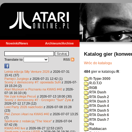
Nowinki/News
Archiwum/Archive
Katalog gier (konwe
Translate to
RSS
Wróc do katalogu
484
gier w katalogu
R
:
Letnia edycja Silly Venture 2026
z 2026-07-31
15:41 (37)
R-Type-3000
Pamięci Jurgiego
z 2026-07-21 12:42 (1)
Sceny z demosceny #7: opowiada SuN
z 2026-07-
R.O.T.O
19 15:24 (2)
RGB
Atari Muzeum w Poznaniu na KWAS #40
z 2026-
RTA Dash
07-16 16:10 (4)
Nie żyje kolega Pecuś
z 2026-07-13 18:00 (30)
RTA Dash 2
Sceny z demosceny #7 - Grzegorz "Sun" Żyła
z
RTA Dash 3
2026-07-12 17:29 (12)
RTA Dash 4
Lost Party 2026 nadchodzi
z 2026-07-08 15:28
RTA Dash 5
(23)
Pan Zenon i Atari na KWAS #40
z 2026-07-07 13:25
RTA Dash 6
(7)
RTA Dash 7
Spotkanie z redakcją "The Voice"
z 2026-07-04
Ra
07:42 (9)
KWAS #40 live
z 2026-06-27 12:53 (167)
Rabbacan
Spotkanie z grupą USSR
z 2026-06-26 19:36 (11)