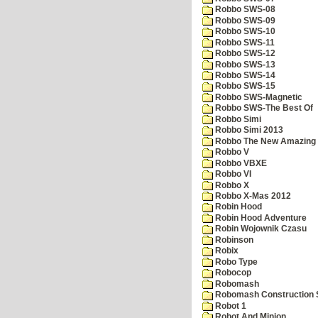
Robbo SWS-08
Robbo SWS-09
Robbo SWS-10
Robbo SWS-11
Robbo SWS-12
Robbo SWS-13
Robbo SWS-14
Robbo SWS-15
Robbo SWS-Magnetic
Robbo SWS-The Best Of
Robbo Simi
Robbo Simi 2013
Robbo The New Amazing A
Robbo V
Robbo VBXE
Robbo VI
Robbo X
Robbo X-Mas 2012
Robin Hood
Robin Hood Adventure
Robin Wojownik Czasu
Robinson
Robix
Robo Type
Robocop
Robomash
Robomash Construction 
Robot 1
Robot And Minion