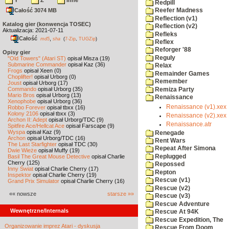
Y
Z
inne
Redpill
Całość 3074 MB
Reefer Madness
Reflection (v1)
Katalog gier (konwencja TOSEC)
Reflection (v2)
Aktualizacja: 2021-07-11
Refleks
Całość
,
md5
sha
(
7-Zip
,
TUGZip
)
Reflex
Reforger '88
Opisy gier
Reguly
"Old Towers" (Atari ST)
opisał Misza (19)
Submarine Commander
opisał Kaz (36)
Relax
Frogs
opisał Xeen (0)
Remainder Games
Choplifter!
opisał Urborg (0)
Remember
Joust
opisał Urborg (17)
Commando
opisał Urborg (35)
Remiza Party
Mario Bros
opisał Urborg (13)
Renaissance
Xenophobe
opisał Urborg (36)
Renaissance (v1).xex
Robbo Forever
opisał tbxx (16)
Kolony 2106
opisał tbxx (3)
Renaissance (v2).xex
Archon II: Adept
opisał Urborg/TDC (9)
Renaissance.atr
Spitfire Ace/Hellcat Ace
opisał Farscape (9)
Wyspa
opisał Kaz (9)
Renegade
Archon
opisał Urborg/TDC (16)
Rent Wars
The Last Starfighter
opisał TDC (30)
Repeat After Simona
Dwie Wieże
opisał Muffy (19)
Replugged
Basil The Great Mouse Detective
opisał Charlie
Cherry (125)
Repossed
Inny Świat
opisał Charlie Cherry (17)
Repton
Inspektor
opisał Charlie Cherry (19)
Rescue (v1)
Grand Prix Simulator
opisał Charlie Cherry (16)
Rescue (v2)
«« nowsze
starsze »»
Rescue (v3)
Rescue Adventure
Wewnętrzne/Internals
Rescue At 94K
Rescue Expedition, The
Organizowanie imprez Atari - dyskusja
Rescue From Doom