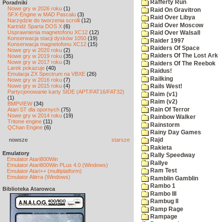
Rafferty Run
Poradniki
Nowe gry w 2026 roku
(1)
Raid On Gravitron
SFX-Engine w MAD Pascalu
(3)
Raid Over Libya
Narzędzie do tworzenia scrolli
(12)
Raid Over Moscow
Kartridż Sparta DOS X
(6)
Usprawnienia magnetofonu XC12
(12)
Raid Over Walsall
Konserwacja stacji dysków 1050
(19)
Raider 1997
Konserwacja magnetofonu XC12
(15)
Raiders Of Space
Nowe gry w 2020 roku
(2)
Raiders Of The Lost Ark
Nowe gry w 2019 roku
(35)
Nowe gry w 2017 roku
(3)
Raiders Of The Reebok
Larek pokazuje
(40)
Raidus!
Emulacja ZX Spectrum na VBXE
(26)
Railking
Nowe gry w 2016 roku
(7)
Nowe gry w 2015 roku
(4)
Rails West!
Partycjonowanie karty SIDE (APT/FAT16/FAT32)
Raim (v1)
(1)
Raim (v2)
BMPVIEW
(34)
Rain Of Terror
Atari ST dla opornych
(75)
Nowe gry w 2014 roku
(19)
Rainbow Walker
Tritone engine
(11)
Rainstorm
QChan Engine
(6)
Rainy Day Games
nowsze
starsze
Rajd
Rakieta
Emulatory
Rally Speedway
Emulator Atari800Win
Rallye
Emulator Atari800Win PLus 4.0 (Windows)
Ram Test
Emulator Atari++ (multiplatform)
Emulator Altirra (Windows)
Ramblin Gamblin
Rambo 1
Biblioteka Atarowca
Rambo III
Rambug II
Ramp Rage
Rampage