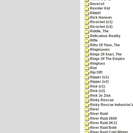
Reversi!
Revoler Kid
Ribbit!
Rick Hanson
Ricochet (v1)
Ricochet (v2)
Riddle, The
Ridiculous Reality
Rifle
Rifts Of Time, The
Ringmaster
Rings Of Atari, The
Rings Of The Empire
Ringtoss
Riot
Rip Off!
Ripper (v1)
Ripper (v2)
Risk (v1)
Risk (v2)
Risk Je Zisk
Risky Rescue
Risky Rescue Industrial 
River
River Raid
River Raid 2600
River Raid 2K11
River Raid Bold
River Raid Cold Winter