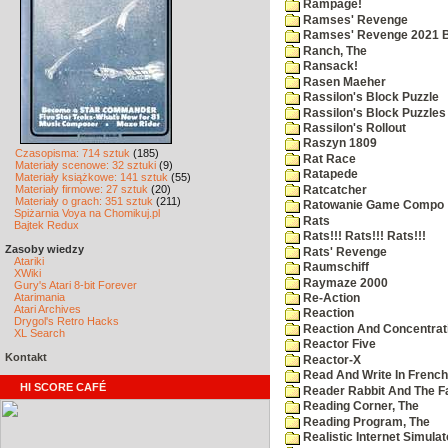
Rampage!
Ramses' Revenge
Ramses' Revenge 2021 
Ranch, The
Ransack!
Rasen Maeher
Rassilon's Block Puzzle
Rassilon's Block Puzzles
Rassilon's Rollout
Raszyn 1809
Czasopisma: 714 sztuk
(185)
Rat Race
Materiały scenowe: 32 sztuki
(9)
Ratapede
Materiały książkowe: 141 sztuk
(55)
Materiały firmowe: 27 sztuk
(20)
Ratcatcher
Materiały o grach: 351 sztuk
(211)
Ratowanie Game Compo
Spiżarnia Voya na Chomikuj.pl
Rats
Bajtek Redux
Rats!!! Rats!!! Rats!!!
Zasoby wiedzy
Rats' Revenge
Atariki
Raumschiff
XWiki
Raymaze 2000
Gury's Atari 8-bit Forever
Atarimania
Re-Action
Atari Archives
Reaction
Drygol's Retro Hacks
Reaction And Concentrati
XL Search
Reactor Five
Kontakt
Reactor-X
Read And Write In French
HI SCORE CAFÉ
Reader Rabbit And The F
Reading Corner, The
Reading Program, The
Realistic Internet Simulat