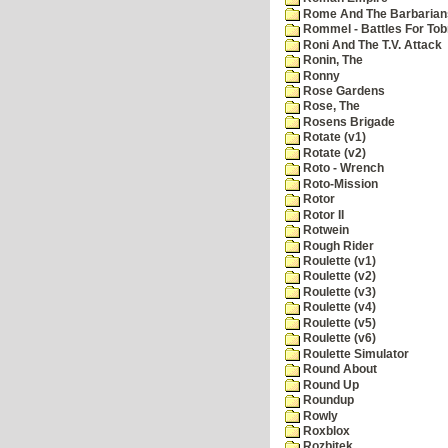
Rome And The Barbarian
Rommel - Battles For Tob
Roni And The T.V. Attack
Ronin, The
Ronny
Rose Gardens
Rose, The
Rosens Brigade
Rotate (v1)
Rotate (v2)
Roto - Wrench
Roto-Mission
Rotor
Rotor II
Rotwein
Rough Rider
Roulette (v1)
Roulette (v2)
Roulette (v3)
Roulette (v4)
Roulette (v5)
Roulette (v6)
Roulette Simulator
Round About
Round Up
Roundup
Rowly
Roxblox
Rozbitek