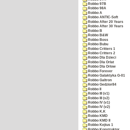
Robbo 97B
Robbo 98A
Robbo A
Robbo ANTIC-Soft
Robbo After 20 Years
Robbo After 30 Years
Robbo B
Robbo B&W
Robbo Boss
Robbo Bubu
Robbo Critters 1
Robbo Critters 2
Robbo Dla Dzieci
Robbo Dla Orlat
Robbo Dla Orlow
Robbo Forever
Robbo Galaktyka G-01
Robbo Galtron
Robbo Gedzior84
Robbo II
Robbo III (v1)
Robbo III (v2)
Robbo IV (v1)
Robbo IV (v2)
Robbo K.K
Robbo KMD
Robbo KMD II
Robbo Kejtus 1
Robbo Konstruktor