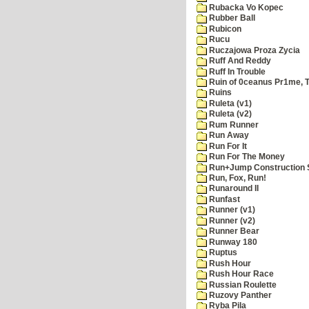
Rubacka Vo Kopec
Rubber Ball
Rubicon
Rucu
Ruczajowa Proza Zycia
Ruff And Reddy
Ruff In Trouble
Ruin of 0ceanus Pr1me, 
Ruins
Ruleta (v1)
Ruleta (v2)
Rum Runner
Run Away
Run For It
Run For The Money
Run+Jump Construction S
Run, Fox, Run!
Runaround II
Runfast
Runner (v1)
Runner (v2)
Runner Bear
Runway 180
Ruptus
Rush Hour
Rush Hour Race
Russian Roulette
Ruzovy Panther
Ryba Pila