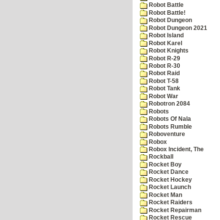
Robot Battle
Robot Battle!
Robot Dungeon
Robot Dungeon 2021
Robot Island
Robot Karel
Robot Knights
Robot R-29
Robot R-30
Robot Raid
Robot T-58
Robot Tank
Robot War
Robotron 2084
Robots
Robots Of Nala
Robots Rumble
Roboventure
Robox
Robox Incident, The
Rockball
Rocket Boy
Rocket Dance
Rocket Hockey
Rocket Launch
Rocket Man
Rocket Raiders
Rocket Repairman
Rocket Rescue