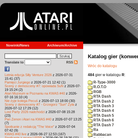
Nowinki/News
Archiwum/Archive
Katalog gier (konwe
Translate to
RSS
Wróc do katalogu
484
gier w katalogu
R
:
Letnia edycja Silly Venture 2026
z 2026-07-31
15:41 (37)
R-Type-3000
Pamięci Jurgiego
z 2026-07-21 12:42 (1)
Sceny z demosceny #7: opowiada SuN
z 2026-07-
R.O.T.O
19 15:24 (2)
RGB
Atari Muzeum w Poznaniu na KWAS #40
z 2026-
RTA Dash
07-16 16:10 (4)
Nie żyje kolega Pecuś
z 2026-07-13 18:00 (30)
RTA Dash 2
Sceny z demosceny #7 - Grzegorz "Sun" Żyła
z
RTA Dash 3
2026-07-12 17:29 (12)
RTA Dash 4
Lost Party 2026 nadchodzi
z 2026-07-08 15:28
RTA Dash 5
(23)
Pan Zenon i Atari na KWAS #40
z 2026-07-07 13:25
RTA Dash 6
(7)
RTA Dash 7
Spotkanie z redakcją "The Voice"
z 2026-07-04
Ra
07:42 (9)
KWAS #40 live
z 2026-06-27 12:53 (167)
Rabbacan
Spotkanie z grupą USSR
z 2026-06-26 19:36 (11)