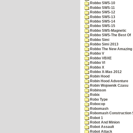
Robbo SWS-10
Robbo SWS-11
Robbo SWS-12
Robbo SWS-13
Robbo SWS-14
Robbo SWS-15
Robbo SWS-Magnetic
Robbo SWS-The Best Of
Robbo Simi
Robbo Simi 2013
Robbo The New Amazing A
Robbo V
Robbo VBXE
Robbo VI
Robbo X
Robbo X-Mas 2012
Robin Hood
Robin Hood Adventure
Robin Wojownik Czasu
Robinson
Robix
Robo Type
Robocop
Robomash
Robomash Construction 
Robot 1
Robot And Minion
Robot Assault
Robot Attack