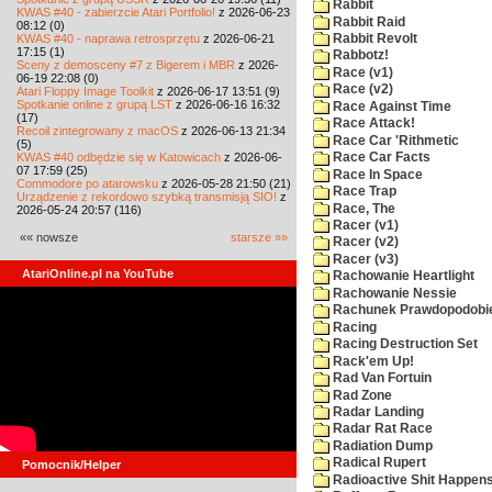
Rabbit
KWAS #40 - zabierzcie Atari Portfolio!
z 2026-06-23
Rabbit Raid
08:12 (0)
KWAS #40 - naprawa retrosprzętu
z 2026-06-21
Rabbit Revolt
17:15 (1)
Rabbotz!
Sceny z demosceny #7 z Bigerem i MBR
z 2026-
Race (v1)
06-19 22:08 (0)
Race (v2)
Atari Floppy Image Toolkit
z 2026-06-17 13:51 (9)
Spotkanie online z grupą LST
z 2026-06-16 16:32
Race Against Time
(17)
Race Attack!
Recoil zintegrowany z macOS
z 2026-06-13 21:34
Race Car 'Rithmetic
(5)
KWAS #40 odbędzie się w Katowicach
z 2026-06-
Race Car Facts
07 17:59 (25)
Race In Space
Commodore po atarowsku
z 2026-05-28 21:50 (21)
Race Trap
Urządzenie z rekordowo szybką transmisją SIO!
z
Race, The
2026-05-24 20:57 (116)
Racer (v1)
«« nowsze
starsze »»
Racer (v2)
Racer (v3)
AtariOnline.pl na YouTube
Rachowanie Heartlight
Rachowanie Nessie
Rachunek Prawdopodobi
Racing
Racing Destruction Set
Rack'em Up!
Rad Van Fortuin
Rad Zone
Radar Landing
Radar Rat Race
Radiation Dump
Radical Rupert
Pomocnik/Helper
Radioactive Shit Happens