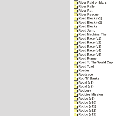
River Raid on Mars
River Rally
River Rat
River Rescue
Road Block (v1)
Road Block (v2)
Road Blocks
Road Jump
Road Machine, The
Road Race (v1)
Road Race (v2)
Road Race (v3)
Road Race (v4)
Road Race (v5)
Road Runner
Road To The World Cup
Road Toad
Roader
Roadrace
Rob 'N' Banks
Robal (v1)
Robal (v2)
Robbery
Robbies Mission
Robbo (v1)
Robbo (v10)
Robbo (v11)
Robbo (v12)
Robbo (v13)