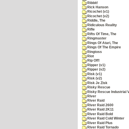
Ribbit!
Rick Hanson
Ricochet (v1)
Ricochet (v2)
Riddle, The
Ridiculous Reality
Rifle
Rifts Of Time, The
Ringmaster
Rings Of Atari, The
Rings Of The Empire
Ringtoss
Riot
Rip Off!
Ripper (v1)
Ripper (v2)
Risk (v1)
Risk (v2)
Risk Je Zisk
Risky Rescue
Risky Rescue Industrial 
River
River Raid
River Raid 2600
River Raid 2K11
River Raid Bold
River Raid Cold Winter
River Raid Plus
River Raid Tornado