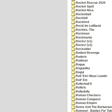
Rocket Rescue 2020
Rocket Spell
Rocket-Nica
Rocketball
Rockfall
Rockford
Rocki Im Lolliland
Rockies, The
Rockman
Rockmania
Rocks! (v1)
Rocks! (v2)
Rockslide!
Rodent Revenge
Roderic
Rodman
Rogue
Roguelike
Rogul
Roll 'Em! Maze Loader
Roll' Em
Rollerball II
Rolltris
Rollydolly
Roman Checkers
Roman Conquest
Roman Empire
Rome And The Barbarian
Rommel - Battles For Tob