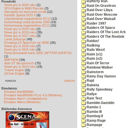
Rafferty Run
Poradniki
Nowe gry w 2026 roku
(1)
Raid On Gravitron
SFX-Engine w MAD Pascalu
(3)
Raid Over Libya
Narzędzie do tworzenia scrolli
(12)
Raid Over Moscow
Kartridż Sparta DOS X
(6)
Usprawnienia magnetofonu XC12
(12)
Raid Over Walsall
Konserwacja stacji dysków 1050
(19)
Raider 1997
Konserwacja magnetofonu XC12
(15)
Raiders Of Space
Nowe gry w 2020 roku
(2)
Raiders Of The Lost Ark
Nowe gry w 2019 roku
(35)
Nowe gry w 2017 roku
(3)
Raiders Of The Reebok
Larek pokazuje
(40)
Raidus!
Emulacja ZX Spectrum na VBXE
(26)
Railking
Nowe gry w 2016 roku
(7)
Nowe gry w 2015 roku
(4)
Rails West!
Partycjonowanie karty SIDE (APT/FAT16/FAT32)
Raim (v1)
(1)
Raim (v2)
BMPVIEW
(34)
Rain Of Terror
Atari ST dla opornych
(75)
Nowe gry w 2014 roku
(19)
Rainbow Walker
Tritone engine
(11)
Rainstorm
QChan Engine
(6)
Rainy Day Games
nowsze
starsze
Rajd
Rakieta
Emulatory
Rally Speedway
Emulator Atari800Win
Rallye
Emulator Atari800Win PLus 4.0 (Windows)
Ram Test
Emulator Atari++ (multiplatform)
Emulator Altirra (Windows)
Ramblin Gamblin
Rambo 1
Biblioteka Atarowca
Rambo III
Rambug II
Ramp Rage
Rampage