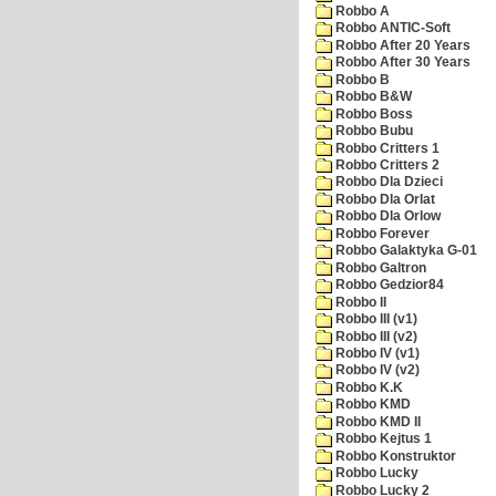
Robbo A
Robbo ANTIC-Soft
Robbo After 20 Years
Robbo After 30 Years
Robbo B
Robbo B&W
Robbo Boss
Robbo Bubu
Robbo Critters 1
Robbo Critters 2
Robbo Dla Dzieci
Robbo Dla Orlat
Robbo Dla Orlow
Robbo Forever
Robbo Galaktyka G-01
Robbo Galtron
Robbo Gedzior84
Robbo II
Robbo III (v1)
Robbo III (v2)
Robbo IV (v1)
Robbo IV (v2)
Robbo K.K
Robbo KMD
Robbo KMD II
Robbo Kejtus 1
Robbo Konstruktor
Robbo Lucky
Robbo Lucky 2