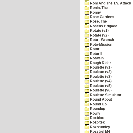
Roni And The T.V. Attack
Ronin, The
Ronny
Rose Gardens
Rose, The
Rosens Brigade
Rotate (v1)
Rotate (v2)
Roto - Wrench
Roto-Mission
Rotor
Rotor II
Rotwein
Rough Rider
Roulette (v1)
Roulette (v2)
Roulette (v3)
Roulette (v4)
Roulette (v5)
Roulette (v6)
Roulette Simulator
Round About
Round Up
Roundup
Rowly
Roxblox
Rozbitek
Rozrzutnicy
Rozstrel M4