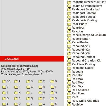
Realistic Internet Simulat
Realm Of Impossibility
Realsport Basketball
Realsport Football
Realsport Soccer
Realsports Curling
Rear Guard
Reardoor
Reaxion
Rebel Charge At Chicka
Rebel Fighter
Rebel Probe
Rebound (v1)
Rebound (v2)
Rebound (v3)
Rebound Contest
Gry/Games
Rebound Creation Kit
Reckless Driving
Katalog gier (konwencja Kaz)
Reckless Racer
Aktualizacja: 2026-07-19
Liczba katalogów: 8878, liczba plików: 40040
Recount
Zmian katalogów: 1, zmian plików: 1
Red Hot
Red Max
0-9
A
B
C
D
Red Moon
Red Sky
E
F
G
H
I
Red Squares
J
K
L
M
N
Red Zone
Red!
O
P
Q
R
S
Red, White And Blue
T
U
V
W
X
Redblue