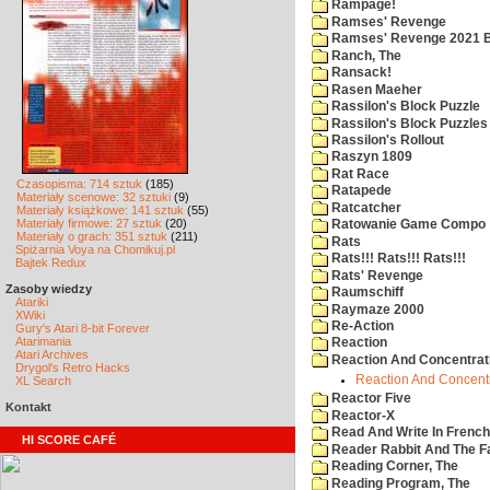
Rampage!
Ramses' Revenge
Ramses' Revenge 2021 
Ranch, The
Ransack!
Rasen Maeher
Rassilon's Block Puzzle
Rassilon's Block Puzzles
Rassilon's Rollout
Raszyn 1809
Rat Race
Czasopisma: 714 sztuk
(185)
Ratapede
Materiały scenowe: 32 sztuki
(9)
Ratcatcher
Materiały książkowe: 141 sztuk
(55)
Materiały firmowe: 27 sztuk
(20)
Ratowanie Game Compo
Materiały o grach: 351 sztuk
(211)
Rats
Spiżarnia Voya na Chomikuj.pl
Rats!!! Rats!!! Rats!!!
Bajtek Redux
Rats' Revenge
Zasoby wiedzy
Raumschiff
Atariki
Raymaze 2000
XWiki
Re-Action
Gury's Atari 8-bit Forever
Atarimania
Reaction
Atari Archives
Reaction And Concentrati
Drygol's Retro Hacks
Reaction And Concentra
XL Search
Reactor Five
Kontakt
Reactor-X
Read And Write In French
HI SCORE CAFÉ
Reader Rabbit And The F
Reading Corner, The
Reading Program, The