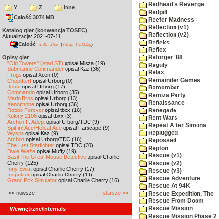
Redhead's Revenge
Y
Z
inne
Redpill
Całość 3074 MB
Reefer Madness
Reflection (v1)
Katalog gier (konwencja TOSEC)
Reflection (v2)
Aktualizacja: 2021-07-11
Refleks
Całość
,
md5
sha
(
7-Zip
,
TUGZip
)
Reflex
Opisy gier
Reforger '88
"Old Towers" (Atari ST)
opisał Misza (19)
Reguly
Submarine Commander
opisał Kaz (36)
Relax
Frogs
opisał Xeen (0)
Remainder Games
Choplifter!
opisał Urborg (0)
Joust
opisał Urborg (17)
Remember
Commando
opisał Urborg (35)
Remiza Party
Mario Bros
opisał Urborg (13)
Renaissance
Xenophobe
opisał Urborg (36)
Robbo Forever
opisał tbxx (16)
Renegade
Kolony 2106
opisał tbxx (3)
Rent Wars
Archon II: Adept
opisał Urborg/TDC (9)
Repeat After Simona
Spitfire Ace/Hellcat Ace
opisał Farscape (9)
Replugged
Wyspa
opisał Kaz (9)
Archon
opisał Urborg/TDC (16)
Repossed
The Last Starfighter
opisał TDC (30)
Repton
Dwie Wieże
opisał Muffy (19)
Rescue (v1)
Basil The Great Mouse Detective
opisał Charlie
Cherry (125)
Rescue (v2)
Inny Świat
opisał Charlie Cherry (17)
Rescue (v3)
Inspektor
opisał Charlie Cherry (19)
Rescue Adventure
Grand Prix Simulator
opisał Charlie Cherry (16)
Rescue At 94K
«« nowsze
starsze »»
Rescue Expedition, The
Rescue From Doom
Rescue Mission
Wewnętrzne/Internals
Rescue Mission Phase 2