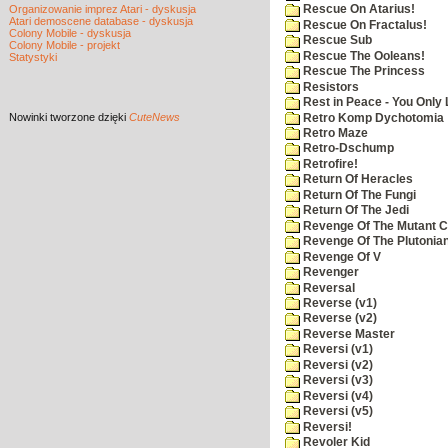
Organizowanie imprez Atari - dyskusja
Rescue On Atarius!
Atari demoscene database - dyskusja
Rescue On Fractalus!
Colony Mobile - dyskusja
Rescue Sub
Colony Mobile - projekt
Rescue The Ooleans!
Statystyki
Rescue The Princess
Resistors
Rest in Peace - You Only
Nowinki
tworzone dzięki
CuteNews
Retro Komp Dychotomia
Retro Maze
Retro-Dschump
Retrofire!
Return Of Heracles
Return Of The Fungi
Return Of The Jedi
Revenge Of The Mutant 
Revenge Of The Plutonian
Revenge Of V
Revenger
Reversal
Reverse (v1)
Reverse (v2)
Reverse Master
Reversi (v1)
Reversi (v2)
Reversi (v3)
Reversi (v4)
Reversi (v5)
Reversi!
Revoler Kid